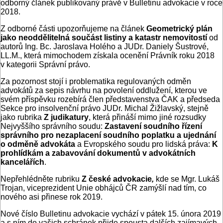
odborný článek publikovaný právě v Bulletinu advokacie v roce
2018.
Z odborné části upozorňujeme na článek
Geometrický plán
jako neoddělitelná součást listiny a katastr nemovitostí
od
autorů Ing. Bc. Jaroslava Holého a JUDr. Daniely Šustrové,
LL.M., která mimochodem získala ocenění Právník roku 2018
v kategorii Správní právo.
Za pozornost stojí i problematika regulovaných odměn
advokátů za sepis návrhu na povolení oddlužení, kterou ve
svém příspěvku rozebírá člen představenstva ČAK a předseda
Sekce pro insolvenční právo JUDr. Michal Žižlavský, stejně
jako rubrika
Z judikatury
, která přináší mimo jiné rozsudky
Nejvyššího správního soudu:
Zastavení soudního řízení
správního pro nezaplacení soudního poplatku a ujednání
o odměně advokáta
a Evropského soudu pro lidská práva:
K
prohlídkám a zabavování dokumentů v advokátních
kancelářích
.
Nepřehlédněte rubriku
Z české advokacie
,
kde se Mgr. Lukáš
Trojan, viceprezident Unie obhájců ČR zamýšlí nad tím, co
nového asi přinese rok 2019.
Nové číslo Bulletinu advokacie vychází v pátek 15. února 2019
a s ním do vašich schránek přijde spousta dalších zajímavých