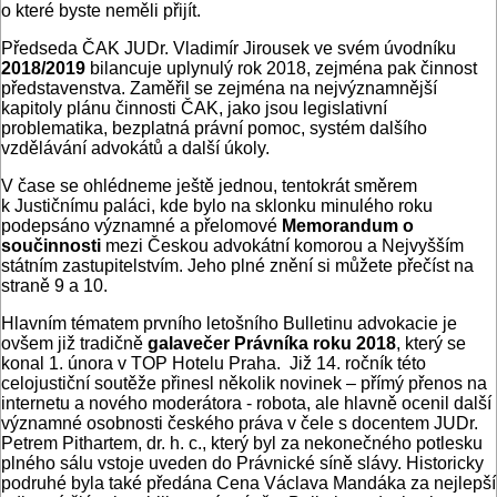
o které byste neměli přijít.
Předseda ČAK JUDr. Vladimír Jirousek ve svém úvodníku
2018/2019
bilancuje uplynulý rok 2018, zejména pak činnost
představenstva. Zaměřil se zejména na nejvýznamnější
kapitoly plánu činnosti ČAK, jako jsou legislativní
problematika, bezplatná právní pomoc, systém dalšího
vzdělávání advokátů a další úkoly.
V čase se ohlédneme ještě jednou, tentokrát směrem
k Justičnímu paláci, kde bylo na sklonku minulého roku
podepsáno významné a přelomové
Memorandum o
součinnosti
mezi Českou advokátní komorou a Nejvyšším
státním zastupitelstvím. Jeho plné znění si můžete přečíst na
straně 9 a 10.
Hlavním tématem prvního letošního Bulletinu advokacie je
ovšem již tradičně
galavečer Právníka roku 2018
, který se
konal 1. února v TOP Hotelu Praha. Již 14. ročník této
celojustiční soutěže přinesl několik novinek – přímý přenos na
internetu a nového moderátora - robota, ale hlavně ocenil další
významné osobnosti českého práva v čele s docentem JUDr.
Petrem Pithartem, dr. h. c., který byl za nekonečného potlesku
plného sálu vstoje uveden do Právnické síně slávy. Historicky
podruhé byla také předána Cena Václava Mandáka za nejlepší