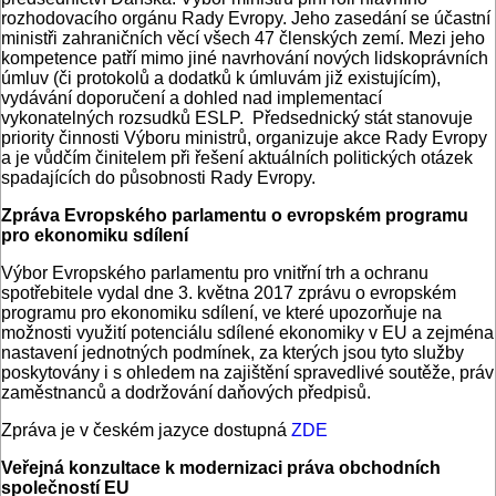
rozhodovacího orgánu Rady Evropy. Jeho zasedání se účastní
ministři zahraničních věcí všech 47 členských zemí. Mezi jeho
kompetence patří mimo jiné navrhování nových lidskoprávních
úmluv (či protokolů a dodatků k úmluvám již existujícím),
vydávání doporučení a dohled nad implementací
vykonatelných rozsudků ESLP. Předsednický stát stanovuje
priority činnosti Výboru ministrů, organizuje akce Rady Evropy
a je vůdčím činitelem při řešení aktuálních politických otázek
spadajících do působnosti Rady Evropy.
Zpráva Evropského parlamentu o evropském programu
pro ekonomiku sdílení
Výbor Evropského parlamentu pro vnitřní trh a ochranu
spotřebitele vydal dne 3. května 2017 zprávu o evropském
programu pro ekonomiku sdílení, ve které upozorňuje na
možnosti využití potenciálu sdílené ekonomiky v EU a zejména
nastavení jednotných podmínek, za kterých jsou tyto služby
poskytovány i s ohledem na zajištění spravedlivé soutěže, práv
zaměstnanců a dodržování daňových předpisů.
Zpráva je v českém jazyce dostupná
ZDE
Veřejná konzultace k modernizaci práva obchodních
společností EU