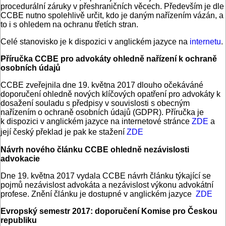
procedurální záruky v přeshraničních věcech. Především je dle
CCBE nutno spolehlivě určit, kdo je daným nařízením vázán, a
to i s ohledem na ochranu třetích stran.
Celé stanovisko je k dispozici v anglickém jazyce na
internetu
.
Příručka CCBE pro advokáty ohledně nařízení k ochraně
osobních údajů
CCBE zveřejnila dne 19. května 2017 dlouho očekáváné
doporučení ohledně nových klíčových opatření pro advokáty k
dosažení souladu s předpisy v souvislosti s obecným
nařízením o ochraně osobních údajů (GDPR). Příručka je
k dispozici v anglickém jazyce na internetové stránce
ZDE
a
její český překlad je pak ke stažení
ZDE
Návrh nového článku CCBE ohledně nezávislosti
advokacie
Dne 19. května 2017 vydala CCBE návrh článku týkající se
pojmů nezávislost advokáta a nezávislost výkonu advokátní
profese. Znění článku je dostupné v anglickém jazyce
ZDE
Evropský semestr 2017: doporučení Komise pro Českou
republiku