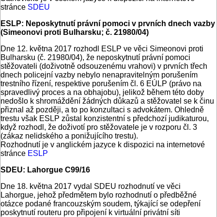
stránce
SDEU
ESLP: Neposkytnutí právní pomoci v prvních dnech vazby
(Simeonovi proti Bulharsku; č. 21980/04)
Dne 12. května 2017 rozhodl ESLP ve věci Simeonovi proti
Bulharsku (č. 21980/04), že neposkytnutí právní pomoci
stěžovateli (doživotně odsouzenému vrahovi) v prvních třech
dnech policejní vazby nebylo nenapravitelným porušením
trestního řízení, respektive porušením čl. 6 EÚLP (právo na
spravedlivý proces a na obhajobu), jelikož během této doby
nedošlo k shromáždění žádných důkazů a stěžovatel se k činu
přiznal až později, a to po konzultaci s advokátem. Ohledně
trestu však ESLP zůstal konzistentní s předchozí judikaturou,
když rozhodl, že doživotí pro stěžovatele je v rozporu čl. 3
(zákaz nelidského a ponižujícího trestu).
Rozhodnutí je v anglickém jazyce k dispozici na internetové
stránce
ESLP
SDEU: Lahorgue C99/16
Dne 18. května 2017 vydal SDEU rozhodnutí ve věci
Lahorgue, jehož předmětem bylo rozhodnutí o předběžné
otázce podané francouzským soudem, týkající se odepření
poskytnutí routeru pro připojení k virtuální privátní síti