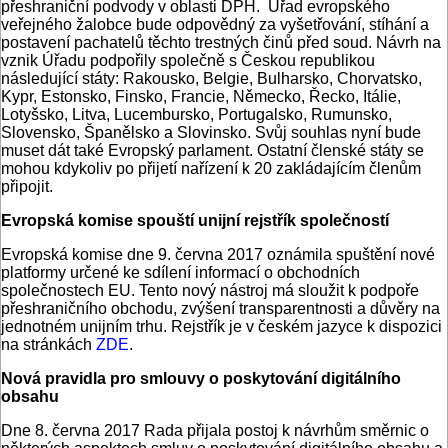
přeshraniční podvody v oblasti DPH. Úřad evropského
veřejného žalobce bude odpovědný za vyšetřování, stíhání a
postavení pachatelů těchto trestných činů před soud. Návrh na
vznik Úřadu podpořily společně s Českou republikou
následující státy: Rakousko, Belgie, Bulharsko, Chorvatsko,
Kypr, Estonsko, Finsko, Francie, Německo, Řecko, Itálie,
Lotyšsko, Litva, Lucembursko, Portugalsko, Rumunsko,
Slovensko, Španělsko a Slovinsko. Svůj souhlas nyní bude
muset dát také Evropský parlament. Ostatní členské státy se
mohou kdykoliv po přijetí nařízení k 20 zakládajícím členům
připojit.
Evropská komise spouští unijní rejstřík společností
Evropská komise dne 9. června 2017 oznámila spuštění nové
platformy určené ke sdílení informací o obchodních
společnostech EU. Tento nový nástroj má sloužit k podpoře
přeshraničního obchodu, zvýšení transparentnosti a důvěry na
jednotném unijním trhu. Rejstřík je v českém jazyce k dispozici
na stránkách
ZDE
.
Nová pravidla pro smlouvy o poskytování digitálního
obsahu
Dne 8. června 2017 Rada přijala postoj k návrhům směrnic o