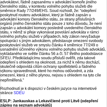
advokátovi, řádně zapsanému v advokátní komoře jiného
členského státu, v kontextu volného pohybu služeb dle
směrnice Rady 77/249/EHS. Soud rozhodl, že: “odepření
poskytnutí routeru advokátovi, který je řádně zapsán u
advokátní komory členského státu, ze strany příslušných
orgánů jiného členského státu pouze z toho důvodu, že není
zapsán u advokátní komory posledně uvedeného členského
státu, v němž si přeje vykonávat povolání advokáta v rámci
volného pohybu služeb v případech, kdy zákon nevyžaduje
spolupráci s jiným advokátem, představuje omezení svobody
poskytování služeb ve smyslu článku 4 směrnice 77/249 o
usnadnění účinného výkonu volného pohybu služeb advokátů,
vykládaného ve světle článku 56 a čl. 57 třetího pododstavce
SFEU. Předkládajícímu soudu přísluší ověřit, zda takové
odepření s ohledem na okolnosti, za nichž k němu dochází,
skutečně odpovídá cílům ochrany spotřebitelů a řádného
výkonu spravedlnosti, které ho mohou odůvodnit, a zda
omezení, která z něho plynou, nejsou s ohledem na tyto cíle
nepřiměřená.”
Rozhodnutí je k dispozici v českém jazyce na internetové
stránce
SDEU
ESLP: Jankauskas a Lekavičiené proti Litvě (odepření
zápisu na seznam advokátů)