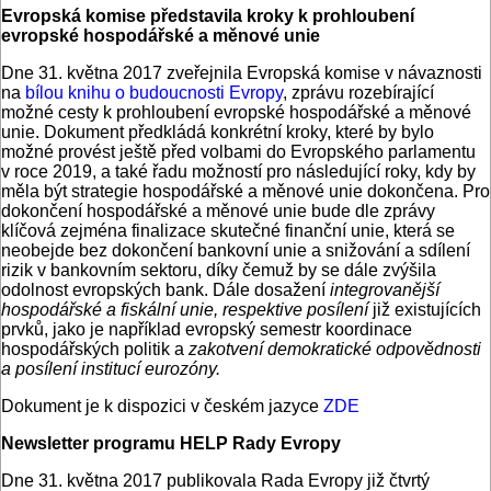
Evropská komise představila kroky k prohloubení
evropské hospodářské a měnové unie
Dne 31. května 2017 zveřejnila Evropská komise v návaznosti
na
bílou knihu o budoucnosti Evropy
, zprávu rozebírající
možné cesty k prohloubení evropské hospodářské a měnové
unie. Dokument předkládá konkrétní kroky, které by bylo
možné provést ještě před volbami do Evropského parlamentu
v roce 2019, a také řadu možností pro následující roky, kdy by
měla být strategie hospodářské a měnové unie dokončena. Pro
dokončení hospodářské a měnové unie bude dle zprávy
klíčová zejména finalizace skutečné finanční unie, která se
neobejde bez dokončení bankovní unie a snižování a sdílení
rizik v bankovním sektoru, díky čemuž by se dále zvýšila
odolnost evropských bank. Dále dosažení
integrovanější
hospodářské a fiskální unie, respektive posílení
již existujících
prvků, jako je například evropský semestr koordinace
hospodářských politik a
zakotvení demokratické odpovědnosti
a posílení institucí eurozóny.
Dokument je k dispozici v českém jazyce
ZDE
Newsletter programu HELP Rady Evropy
Dne 31. května 2017 publikovala Rada Evropy již čtvrtý