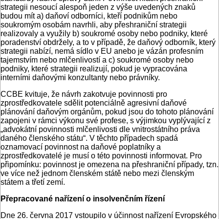
strategii nesoucí alespoň jeden z výše uvedených znaků
budou mít a) daňoví odborníci, kteří podnikům nebo
soukromým osobám navrhli, aby přeshraniční strategii
realizovaly a využily b) soukromé osoby nebo podniky, které
poradenství obdržely, a to v případě, že daňový odborník, který
strategii nabízí, nemá sídlo v EU anebo je vázán profesním
tajemstvím nebo mlčenlivostí a c) soukromé osoby nebo
podniky, které strategii realizují, pokud je vypracována
interními daňovými konzultanty nebo právníky.
CCBE kvituje, že návrh zakotvuje povinnosti pro
zprostředkovatele sdělit potenciálně agresivní daňové
plánování daňovým orgánům, pokud jsou do tohoto plánování
zapojeni v rámci výkonu své profese, s výjimkou vyplývající z
„advokátní povinnosti mlčenlivosti dle vnitrostátního práva
daného členského státu“. V těchto případech spadá
oznamovací povinnost na daňové poplatníky a
zprostředkovatelé je musí o této povinnosti informovat. Pro
připomínku: povinnost je omezena na přeshraniční případy, tzn.
ve více než jednom členském státě nebo mezi členským
státem a třetí zemí.
Přepracované nařízení o insolvenčním řízení
Dne 26. června 2017 vstoupilo v účinnost nařízení Evropského