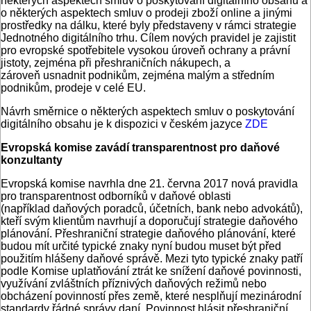
některých aspektech smluv o poskytování digitálního obsahu a
o některých aspektech smluv o prodeji zboží online a jinými
prostředky na dálku, které byly představeny v rámci strategie
Jednotného digitálního trhu. Cílem nových pravidel je zajistit
pro evropské spotřebitele vysokou úroveň ochrany a právní
jistoty, zejména při přeshraničních nákupech, a
zároveň usnadnit podnikům, zejména malým a středním
podnikům, prodeje v celé EU.
Návrh směrnice o některých aspektech smluv o poskytování
digitálního obsahu je k dispozici v českém jazyce
ZDE
Evropská komise zavádí transparentnost pro daňové
konzultanty
Evropská komise navrhla dne 21. června 2017 nová pravidla
pro transparentnost odborníků v daňové oblasti
(například daňových poradců, účetních, bank nebo advokátů),
kteří svým klientům navrhují a doporučují strategie daňového
plánování. Přeshraniční strategie daňového plánování, které
budou mít určité typické znaky nyní budou muset být před
použitím hlášeny daňové správě. Mezi tyto typické znaky patří
podle Komise uplatňování ztrát ke snížení daňové povinnosti,
využívání zvláštních příznivých daňových režimů nebo
obcházení povinností přes země, které nesplňují mezinárodní
standardy řádné správy daní. Povinnost hlásit přeshraniční