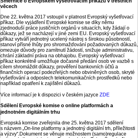
Směrnice o Evropském vyšetřovacím příkazu v trestních
věcech
Dne 22. května 2017 vstoupil v platnost Evropský vyšetřovací
příkaz. Dle vyjádření Evropské komise se díky němu
zjednoduší práce justičních orgánů v situacích, kdy žádají o
důkazy, jež se nacházejí v jiné zemi EU. Evropský vyšetřovací
příkaz vytváří jednotný ucelený nástroj s širokou působností,
stanoví přísné lhůty pro shromažďování požadovaných důkazů,
omezuje důvody pro zamítnutí žádostí, snižuje administrativu,
chrání základní práva na obhajobu. Evropský vyšetřovací
příkaz konkrétně umožňuje dočasné předání osob ve vazbě s
cílem shromáždit důkazy, prověření bankovních účtů a
finančních operací podezřelých nebo obviněných osob, skryté
vyšetřování a odposlech telekomunikačních prostředků nebo
například opatření k zajištění důkazů.
Více informací je k dispozici v českém jazyce
ZDE
Sdělení Evropské komise o
online platformách a
jednotném digitálním trhu
Evropská komise zveřejnila dne 25. května 2017 sdělení
s názvem „On-line platformy a jednotný digitální trh, příležitosti
a výzvy“.Dokument se věnuje možnostem (samo)regulace