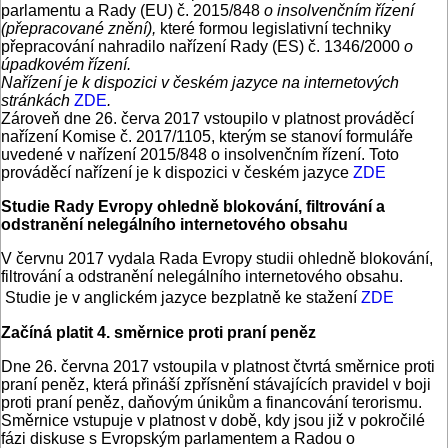
parlamentu a Rady (EU) č. 2015/848
o insolvenčním řízení
(přepracované znění)
,
které formou legislativní techniky
přepracování nahradilo nařízení Rady (ES) č. 1346/2000
o
úpadkovém řízení.
Nařízení je k dispozici v českém jazyce na internetových
stránkách
ZDE
.
Zároveň dne 26. červa 2017 vstoupilo v platnost prováděcí
nařízení Komise č. 2017/1105, kterým se stanoví formuláře
uvedené v nařízení 2015/848 o insolvenčním řízení. Toto
prováděcí nařízení je k dispozici v českém jazyce
ZDE
Studie Rady Evropy ohledně blokování, filtrování a
odstranění nelegálního internetového obsahu
V červnu 2017 vydala Rada Evropy studii ohledně blokování,
filtrování a odstranění nelegálního internetového obsahu.
Studie je v anglickém jazyce bezplatně ke stažení
ZDE
Začíná platit 4. směrnice proti praní peněz
Dne 26. června 2017 vstoupila v platnost čtvrtá směrnice proti
praní peněz, která přináší zpřísnění stávajících pravidel v boji
proti praní peněz, daňovým únikům a financování terorismu.
Směrnice vstupuje v platnost v době, kdy jsou již v pokročilé
fázi diskuse s Evropským parlamentem a Radou o