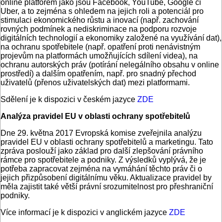
online platforem jako jsou Facebook, YouTube, Google či
Uber, a to zejména s ohledem na jejich roli a potenciál pro
stimulaci ekonomického růstu a inovací (např. zachování
rovných podmínek a nediskriminace na podporu rozvoje
digitálních technologií a ekonomiky založené na využívání dat),
na ochranu spotřebitele (např. opatření proti nenávistným
projevům na platformách umožňujících sdílení videa), na
ochranu autorských práv (potírání nelegálního obsahu v online
prostředí) a dalším opatřením, např. pro snadný přechod
uživatelů (přenos uživatelských dat) mezi platformami.
Sdělení je k dispozici v českém jazyce
ZDE
Analýza pravidel EU v oblasti ochrany spotřebitelů
Dne 29. května 2017 Evropská komise zveřejnila analýzu
pravidel EU v oblasti ochrany spotřebitelů a marketingu. Tato
zpráva poslouží jako základ pro další zlepšování právního
rámce pro spotřebitele a podniky. Z výsledků vyplývá, že je
potřeba zapracovat zejména na vymáhání těchto práv či o
jejich přizpůsobení digitálnímu věku. Aktualizace pravidel by
měla zajistit také větší právní srozumitelnost pro přeshraniční
podniky.
Více informací je k dispozici v anglickém jazyce
ZDE