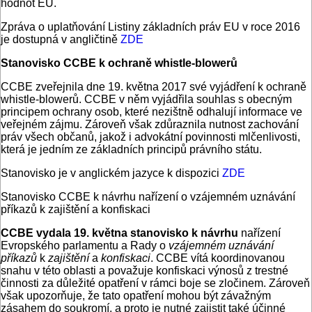
hodnot EU.
Zpráva o uplatňování Listiny základních práv EU v roce 2016
je dostupná v angličtině
ZDE
Stanovisko CCBE k ochraně whistle-blowerů
CCBE zveřejnila dne 19. května 2017 své vyjádření k ochraně
whistle-blowerů. CCBE v něm vyjádřila souhlas s obecným
principem ochrany osob, které nezištně odhalují informace ve
veřejném zájmu. Zároveň však zdůraznila nutnost zachování
práv všech občanů, jakož i advokátní povinnosti mlčenlivosti,
která je jedním ze základních principů právního státu.
Stanovisko je v anglickém jazyce k dispozici
ZDE
Stanovisko CCBE k návrhu nařízení o vzájemném uznávání
příkazů k zajištění a konfiskaci
CCBE vydala 19. května stanovisko k návrhu
nařízení
Evropského parlamentu a Rady o
vzájemném uznávání
příkazů
k
zajištění
a
konfiskaci
. CCBE vítá koordinovanou
snahu v této oblasti a považuje konfiskaci výnosů z trestné
činnosti za důležité opatření v rámci boje se zločinem. Zároveň
však upozorňuje, že tato opatření mohou být závažným
zásahem do soukromí, a proto je nutné zajistit také účinné