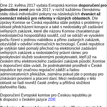
Dne 22. května 2017 vydala Evropská komise
doporučení pro
jednotlivé země
pro rok 2017, v nichž každému členskému
státu dává individuální pokyny na následujících
dvanáct až
osmnáct měsíců pro reformy v různých oblastech
. Dle
zprávy Komise se Česká republika stále potýká s problémy v
oblasti předcházení korupce a také s nedostatky při zadávání
veřejných zakázek, které dle názoru Komise charakterizuje
nedostatečná hospodářská soutěž, což se odráží ve vysokém
počtu řízení s jedinou nabídkou a přímo zadaných zakázek,
obzvláště v odvětví informačních technologií. České republice
je vytýkán také pomalý přechod na elektronické zadávání
veřejných zakázek a nedostatečný právní rámec pro
poskytování služeb soukromými poskytovateli, kteří již na
českém trhu elektronického zadávání zakázek působí. Komise
v doporučení dále uvádí, že podnikatelské prostředí v České
republice trpí značnou regulační zátěží a řadou
administrativních překážek, zejména pokud jde o postupy pro
získávání povolení a placení daní. Mezi nedostatky v této
oblasti se řadí rovněž časté změny a přílišná složitost
daňového řádu.
Doporučení Evropské komise pro Českou republiku je
k dispozici v českém jazyce
ZDE