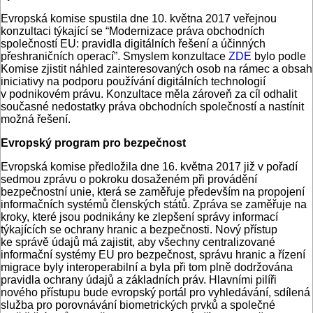
Evropská komise spustila dne 10. května 2017 veřejnou
konzultaci týkající se “Modernizace práva obchodních
společností EU: pravidla digitálních řešení a účinných
přeshraničních operací”. Smyslem konzultace
ZDE
bylo podle
Komise zjistit náhled zainteresovaných osob na rámec a obsah
iniciativy na podporu používání digitálních technologií
v podnikovém právu. Konzultace měla zároveň za cíl odhalit
současné nedostatky práva obchodních společností a nastínit
možná řešení.
Evropský program pro bezpečnost
Evropská komise předložila dne 16. května 2017 již v pořadí
sedmou zprávu o pokroku dosaženém při provádění
bezpečnostní unie, která se zaměřuje především na propojení
informačních systémů členských států. Zpráva se zaměřuje na
kroky, které jsou podnikány ke zlepšení správy informací
týkajících se ochrany hranic a bezpečnosti. Nový přístup
ke správě údajů má zajistit, aby všechny centralizované
informační systémy EU pro bezpečnost, správu hranic a řízení
migrace byly interoperabilní a byla při tom plně dodržována
pravidla ochrany údajů a základních práv. Hlavními pilíři
nového přístupu bude evropský portál pro vyhledávání, sdílená
služba pro porovnávání biometrických prvků a společné