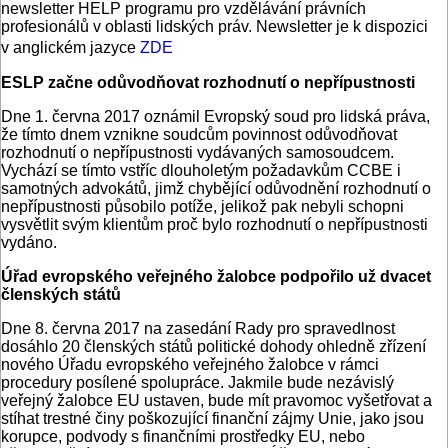
newsletter HELP programu pro vzdělávání právních
profesionálů v oblasti lidských práv. Newsletter je k dispozici
v anglickém jazyce
ZDE
ESLP začne odůvodňovat rozhodnutí o nepřípustnosti
Dne 1. června 2017 oznámil Evropský soud pro lidská práva,
že tímto dnem vznikne soudcům povinnost odůvodňovat
rozhodnutí o nepřípustnosti vydávaných samosoudcem.
Vychází se tímto vstříc dlouholetým požadavkům CCBE i
samotných advokátů, jimž chybějící odůvodnění rozhodnutí o
nepřípustnosti působilo potíže, jelikož pak nebyli schopni
vysvětlit svým klientům proč bylo rozhodnutí o nepřípustnosti
vydáno.
Úřad evropského veřejného žalobce podpořilo už dvacet
členských států
Dne 8. června 2017 na zasedání Rady pro spravedlnost
dosáhlo 20 členských států politické dohody ohledně zřízení
nového Úřadu evropského veřejného žalobce v rámci
procedury posílené spolupráce. Jakmile bude nezávislý
veřejný žalobce EU ustaven, bude mít pravomoc vyšetřovat a
stíhat trestné činy poškozující finanční zájmy Unie, jako jsou
korupce, podvody s finančními prostředky EU, nebo