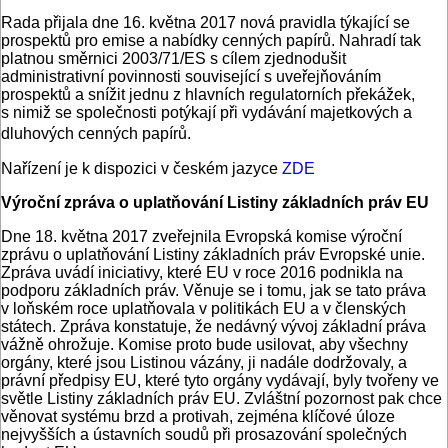
Rada přijala dne 16. května 2017 nová pravidla týkající se
prospektů pro emise a nabídky cenných papírů. Nahradí tak
platnou směrnici 2003/71/ES s cílem zjednodušit
administrativní povinnosti související s uveřejňováním
prospektů a snížit jednu z hlavních regulatorních překážek,
s nimiž se společnosti potýkají při vydávání majetkových a
dluhových cenných papírů.
Nařízení je k dispozici v českém jazyce
ZDE
Výroční zpráva o uplatňování Listiny základních práv EU
Dne 18. května 2017 zveřejnila Evropská komise výroční
zprávu o uplatňování Listiny základních práv Evropské unie.
Zpráva uvádí iniciativy, které EU v roce 2016 podnikla na
podporu základních práv. Věnuje se i tomu, jak se tato práva
v loňském roce uplatňovala v politikách EU a v členských
státech. Zpráva konstatuje, že nedávný vývoj základní práva
vážně ohrožuje. Komise proto bude usilovat, aby všechny
orgány, které jsou Listinou vázány, ji nadále dodržovaly, a
právní předpisy EU, které tyto orgány vydávají, byly tvořeny ve
světle Listiny základních práv EU. Zvláštní pozornost pak chce
věnovat systému brzd a protivah, zejména klíčové úloze
nejvyšších a ústavních soudů při prosazování společných