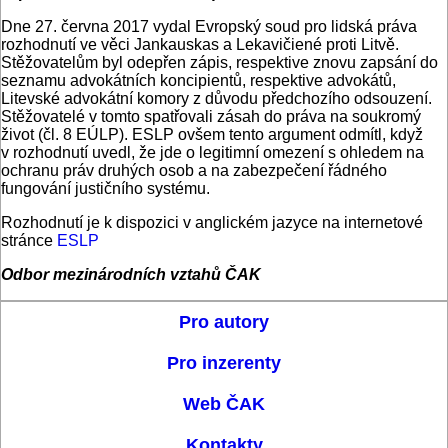
Dne 27. června 2017 vydal Evropský soud pro lidská práva
rozhodnutí ve věci Jankauskas a Lekavičiené proti Litvě.
Stěžovatelům byl odepřen zápis, respektive znovu zapsání do
seznamu advokátních koncipientů, respektive advokátů,
Litevské advokátní komory z důvodu předchozího odsouzení.
Stěžovatelé v tomto spatřovali zásah do práva na soukromý
život (čl. 8 EÚLP). ESLP ovšem tento argument odmítl, když
v rozhodnutí uvedl, že jde o legitimní omezení s ohledem na
ochranu práv druhých osob a na zabezpečení řádného
fungování justičního systému.
Rozhodnutí je k dispozici v anglickém jazyce na internetové
stránce
ESLP
Odbor mezinárodních vztahů ČAK
Pro autory
Pro inzerenty
Web ČAK
Kontakty