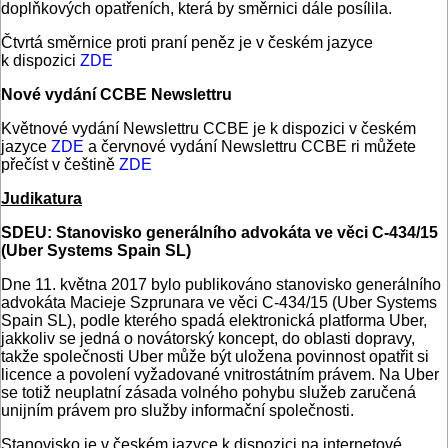
doplňkových opatřeních, která by směrnici dále posílila.
Čtvrtá směrnice proti praní peněz je v českém jazyce
k dispozici
ZDE
Nové vydání CCBE Newslettru
Květnové vydání Newslettru CCBE je k dispozici v českém
jazyce
ZDE
a červnové vydání Newslettru CCBE ri můžete
přečíst v češtině
ZDE
Judikatura
SDEU: Stanovisko generálního advokáta ve věci C‑434/15
(Uber Systems Spain SL)
Dne 11. května 2017 bylo publikováno stanovisko generálního
advokáta Macieje Szprunara ve věci C‑434/15 (Uber Systems
Spain SL), podle kterého spadá elektronická platforma Uber,
jakkoliv se jedná o novátorský koncept, do oblasti dopravy,
takže společnosti Uber může být uložena povinnost opatřit si
licence a povolení vyžadované vnitrostátním právem. Na Uber
se totiž neuplatní zásada volného pohybu služeb zaručená
unijním právem pro služby informační společnosti.
Stanovisko je v českém jazyce k dispozici na internetové