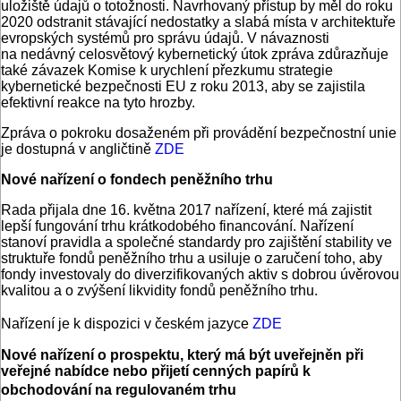
uložiště údajů o totožnosti. Navrhovaný přístup by měl do roku
2020 odstranit stávající nedostatky a slabá místa v architektuře
evropských systémů pro správu údajů. V návaznosti
na nedávný celosvětový kybernetický útok zpráva zdůrazňuje
také závazek Komise k urychlení přezkumu strategie
kybernetické bezpečnosti EU z roku 2013, aby se zajistila
efektivní reakce na tyto hrozby.
Zpráva o pokroku dosaženém při provádění bezpečnostní unie
je dostupná v angličtině
ZDE
Nové nařízení o fondech peněžního trhu
Rada přijala dne 16. května 2017 nařízení, které má zajistit
lepší fungování trhu krátkodobého financování. Nařízení
stanoví pravidla a společné standardy pro zajištění stability ve
struktuře fondů peněžního trhu a usiluje o zaručení toho, aby
fondy investovaly do diverzifikovaných aktiv s dobrou úvěrovou
kvalitou a o zvýšení likvidity fondů peněžního trhu.
Nařízení je k dispozici v českém jazyce
ZDE
Nové nařízení o prospektu, který má být uveřejněn při
veřejné nabídce nebo přijetí cenných papírů k
obchodování na regulovaném trhu