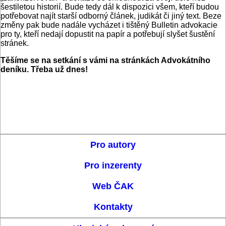
šestiletou historií. Bude tedy dál k dispozici všem, kteří budou
potřebovat najít starší odborný článek, judikát či jiný text. Beze
změny pak bude nadále vycházet i tištěný Bulletin advokacie
pro ty, kteří nedají dopustit na papír a potřebují slyšet šustění
stránek.
Těšíme se na setkání s vámi na stránkách Advokátního
deníku. Třeba už dnes!
Pro autory
Pro inzerenty
Web ČAK
Kontakty