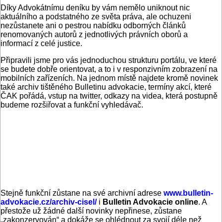
Díky Advokátnímu deníku by vám nemělo uniknout nic
aktuálního a podstatného ze světa práva, ale ochuzeni
nezůstanete ani o pestrou nabídku odborných článků
renomovaných autorů z jednotlivých právních oborů a
informací z celé justice.
Připravili jsme pro vás jednoduchou strukturu portálu, ve které
se budete dobře orientovat, a to i v responzivním zobrazení na
mobilních zařízeních. Na jednom místě najdete kromě novinek
také archiv tištěného Bulletinu advokacie, termíny akcí, které
ČAK pořádá, vstup na twitter, odkazy na videa, která postupně
budeme rozšiřovat a funkční vyhledávač.
Stejně funkční zůstane na své archivní adrese
www.bulletin-
advokacie.cz/archiv-cisel/
i
Bulletin Advokacie online
. A
přestože už žádné další novinky nepřinese, zůstane
„zakonzervován“ a dokáže se ohlédnout za svojí déle než