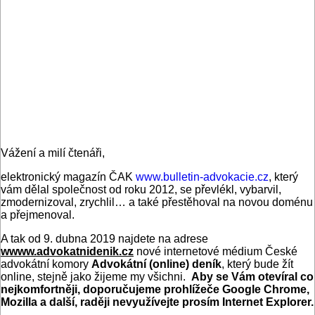
Vážení a milí čtenáři,
elektronický magazín ČAK
www.bulletin-advokacie.cz
, který
vám dělal společnost od roku 2012, se převlékl, vybarvil,
zmodernizoval, zrychlil… a také přestěhoval na novou doménu
a přejmenoval.
A tak od 9. dubna 2019 najdete na adrese
wwww.advokatnidenik.cz
nové internetové médium České
advokátní komory
Advokátní
(online)
deník
, který bude žít
online, stejně jako žijeme my všichni.
Aby se Vám otevíral co
nejkomfortněji, doporučujeme prohlížeče Google Chrome,
Mozilla a další, raději nevyužívejte prosím Internet Explorer.