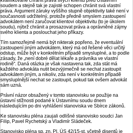
kvalifikovaně chránit práva svých klientů před Ústavním
soudem a stejně tak je zajisté schopen chránit svá vlastní
práva. Argument záruky vyššího stupně objektivity také není v
současnosti udržitelný, protože předně smyslem zastoupení
advokátem není zaručovat klientovi objektivitu (to je úkolem
soudu), nýbrž chránit a prosazovat práva a oprávněné zájmy
svého klienta a poslouchat jeho příkazy.
Tím samozřejmě nemá být nikterak popřeno, že eventuální
zastoupení jiným advokátem, který má od řešené věci určitý
odstup, může být v konkrétním případě smysluplné, a to podle
zásady, že „není dobré dělat lékaře a právníka ve vlastní
rodině“. Daná otázka je však nastavena tak, zda stát má
každého advokáta nutit bezvýjimečně se nechat zastoupit
advokátem jiným, a nikoliv, zda není v konkrétním případě
smysluplnější nechat se zastoupit, pokud tak ovšem advokát
sám uzná.
Právní názor obsažený v tomto stanovisku se použije na
ústavní stížnosti podané k Ústavnímu soudu dnem
následujícím po dni vyhlášení stanoviska ve Sbírce zákonů.
Ke stanovisku pléna zaujali odlišné stanovisko soudci Jan
Filip, Pavel Rychetský a Vladimír Sládeček.
Stanovisko pléna sp. zn. Pl. ÚS 42/15-st. včetně disentů je