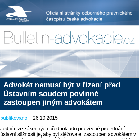
Advokát nemusí být v řízení před
Ústavním soudem povinně
zastoupen jiným advokátem
publikováno:
26.10.2015
Jedním ze zákonných předpokladů pro věcné projednání
ústavní stížnosti je, aby byl stěžovatel zastoupen advokátem v