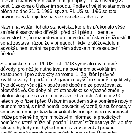
rozsahu stanoveném zvláštními předpisy – ustanovení § 30
odst. 1 zákona o Ústavním soudu. Podle dřívějšího stanoviska
pléna ze dne 21. 5. 1996, sp. zn. Pl. ÚS-st.- 1/96 se tato
povinnost vztahuje též na stěžovatele – advokáty.
Návrh na vydání tohoto stanoviska, které by překonalo výše
zmíněné stanovisko dřívější, předložil plénu II. senát v
souvislosti s jím rozhodovanou individuální ústavní stížností. II.
senát zastává názor, že v případech, kdy je stěžovatelem
advokát, není trvání na povinném advokátním zastoupení
účelné.
Stanovisko sp. zn. Pl. ÚS –st.- 1/93 vymezilo dva nosné
důvody, pro něž je nutno trvat na povinném advokátním
zastoupení i pro advokáty samotné: 1. Zajištění právně
kvalifikovaných podání a 2. garance vyššího stupně objektivity.
Tyto důvody však již v současné době nelze považovat za
přesvědčivé. Od doby přijetí stanoviska se výrazně změnily
okolnosti spjaté s řízením o ústavní stížnosti. Zatímco v 90.
letech bylo řízení před Ústavním soudem stále poměrně novým
druhem řízení, s nímž neměli advokáti výraznější zkušenosti, v
současné době již každý advokát disponuje nebo disponovat
může poměrně hojným množstvím informací a praktických
pomůcek, které může při podání ústavní stížnosti využít. Za této
situace by tedy měl být schopen každý advokát právně