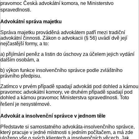
pravomoc Česká advokátní komora, ne Ministerstvo
spravedlnosti.
Advokátní správa majetku
Správa majetku prováděná advokátem patří mezi tradiční
advokátní činnosti. Zákon o advokacii (§ 56) uvádí dvě její
nejčastější formy, a to:
a) přijímání peněz a listin do úschovy za účelem jejich vydání
dalším osobám, a
b) výkon funkce insolvenčního správce podle zvláštního
právního předpisu.
Zatímco v prvém případě spadají advokáti pod dohled a kárnou
pravomoc advokátní komory, ve druhém případě spadají pod
dohled a kárnou pravomoc Ministerstva spravedlnosti. Toto
řešení je nesystémové.
Advokát a insolvenční správce v jednom těle
Představte si samostatného advokáta-insolvenčního správce,
který pracuje v jedné místnosti s jedním počítačem, a má zde
uloženo vše o svých klientech a insolvenčních věcech. Jak