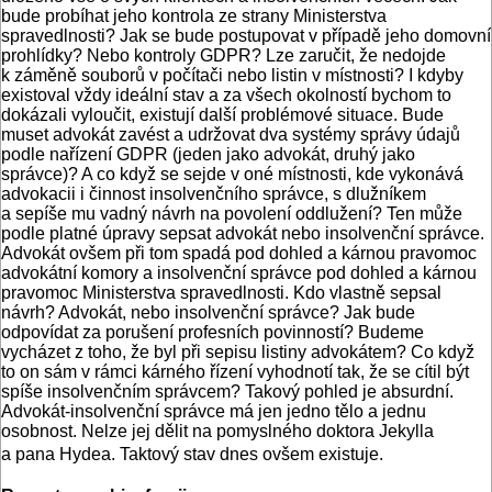
bude probíhat jeho kontrola ze strany Ministerstva
spravedlnosti? Jak se bude postupovat v případě jeho domovní
prohlídky? Nebo kontroly GDPR? Lze zaručit, že nedojde
k záměně souborů v počítači nebo listin v místnosti? I kdyby
existoval vždy ideální stav a za všech okolností bychom to
dokázali vyloučit, existují další problémové situace. Bude
muset advokát zavést a udržovat dva systémy správy údajů
podle nařízení GDPR (jeden jako advokát, druhý jako
správce)? A co když se sejde v oné místnosti, kde vykonává
advokacii i činnost insolvenčního správce, s dlužníkem
a sepíše mu vadný návrh na povolení oddlužení? Ten může
podle platné úpravy sepsat advokát nebo insolvenční správce.
Advokát ovšem při tom spadá pod dohled a kárnou pravomoc
advokátní komory a insolvenční správce pod dohled a kárnou
pravomoc Ministerstva spravedlnosti. Kdo vlastně sepsal
návrh? Advokát, nebo insolvenční správce? Jak bude
odpovídat za porušení profesních povinností? Budeme
vycházet z toho, že byl při sepisu listiny advokátem? Co když
to on sám v rámci kárného řízení vyhodnotí tak, že se cítil být
spíše insolvenčním správcem? Takový pohled je absurdní.
Advokát-insolvenční správce má jen jedno tělo a jednu
osobnost. Nelze jej dělit na pomyslného doktora Jekylla
a pana Hydea. Taktový stav dnes ovšem existuje.