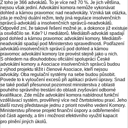
Z toho je 366 advokátů. To je více než 70 %. Je jich většina,
nejsou však jediní. Advokátní komora nemůže vykonávat
dohled a kárnou pravomoc nad neadvokáty. Vzniká tak otázka,
zda je možný duální režim, tedy jiná regulace insolvenčních
správců-advokátů a insolvenčních správců-neadvokátů.
Odpověď zní, že takové řešení možné je, a dokonce již existuje
a osvědčilo se. Kde? U mediátorů. Mediátoři-advokáti spadají
pod dohled a kárnou pravomoc advokátní komory. Mediátoři-
neadvokáti spadají pod Ministerstvo spravedlnosti. Podřazení
advokátů-insolvenčních správců pod dohled a kárnou
pravomoc advokátní komory lze provést stejně jako u nich.
S ohledem na dlouhodobou oficiální spolupráci České
advokátní komory a Asociace insolvenčních správců budou
z výhod projektu těžit i členové Asociace, kteří nejsou
advokáty. Oba regulační systémy na sebe budou působit.
Povede to k vyloučení excesů při aplikaci právní úpravy. Snad
se také podaří přesunout pozornost ministerstva z oblasti
pouhého správního trestání do oblasti zvyšování odborné
kvalifikace. Zde může advokátní komora nabídnout funkční
vzdělávací systém, prověřený více než čtvrtstoletou praxí. Jeho
další rozvoj představuje jednu z priorit nového vedení Komory.
Ministerstvu přinese projekt finanční úspory a odbřemenění
od části agendy, a tím i možnost efektivního využití kapacit
pro plnění jiných úkolů.