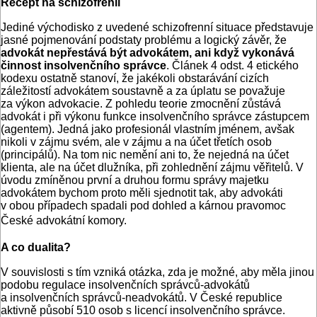
Recept na schizofrenii
Jediné východisko z uvedené schizofrenní situace představuje
jasné pojmenování podstaty problému a logický závěr, že
advokát nepřestává být advokátem, ani když vykonává
činnost insolvenčního správce
. Článek 4 odst. 4 etického
kodexu ostatně stanoví, že jakékoli obstarávání cizích
záležitostí advokátem soustavně a za úplatu se považuje
za výkon advokacie. Z pohledu teorie zmocnění zůstává
advokát i při výkonu funkce insolvenčního správce zástupcem
(agentem). Jedná jako profesionál vlastním jménem, avšak
nikoli v zájmu svém, ale v zájmu a na účet třetích osob
(principálů). Na tom nic nemění ani to, že nejedná na účet
klienta, ale na účet dlužníka, při zohlednění zájmu věřitelů. V
úvodu zmíněnou první a druhou formu správy majetku
advokátem bychom proto měli sjednotit tak, aby advokáti
v obou případech spadali pod dohled a kárnou pravomoc
České advokátní komory.
A co dualita?
V souvislosti s tím vzniká otázka, zda je možné, aby měla jinou
podobu regulace insolvenčních správců-advokátů
a insolvenčních správců-neadvokátů. V České republice
aktivně působí 510 osob s licencí insolvenčního správce.