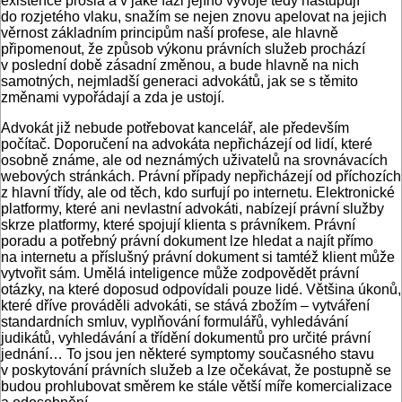
existence prošla a v jaké fázi jejího vývoje tedy nastupují
do rozjetého vlaku, snažím se nejen znovu apelovat na jejich
věrnost základním principům naší profese, ale hlavně
připomenout, že způsob výkonu právních služeb prochází
v poslední době zásadní změnou, a bude hlavně na nich
samotných, nejmladší generaci advokátů, jak se s těmito
změnami vypořádají a zda je ustojí.
Advokát již nebude potřebovat kancelář, ale především
počítač. Doporučení na advokáta nepřicházejí od lidí, které
osobně známe, ale od neznámých uživatelů na srovnávacích
webových stránkách. Právní případy nepřicházejí od příchozích
z hlavní třídy, ale od těch, kdo surfují po internetu. Elektronické
platformy, které ani nevlastní advokáti, nabízejí právní služby
skrze platformy, které spojují klienta s právníkem. Právní
poradu a potřebný právní dokument lze hledat a najít přímo
na internetu a příslušný právní dokument si tamtéž klient může
vytvořit sám. Umělá inteligence může zodpovědět právní
otázky, na které doposud odpovídali pouze lidé. Většina úkonů,
které dříve prováděli advokáti, se stává zbožím – vytváření
standardních smluv, vyplňování formulářů, vyhledávání
judikátů, vyhledávání a třídění dokumentů pro určité právní
jednání… To jsou jen některé symptomy současného stavu
v poskytování právních služeb a lze očekávat, že postupně se
budou prohlubovat směrem ke stále větší míře komercializace