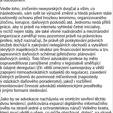
a odosobnění.
Vedle toho, zničením newyorských dvojčat a vším, co
následovalo, sám svět se výrazně změnil a hledá právem stále
usilovněji ochranu před hrozbou terorismu, organizovaného
zločinu, korupce, daňových podvodů atd. Jednomu nedá příliš
práce, aby si právě na internetu vyhledal četné iniciativy,
v nichž nejen státy, ale také vlivné nadnárodní a mezinárodní
organizace zaměřují svou pozornost právě na právnickou
profesi, když naznačují, že právě při poskytování právních
služeb dochází k zakrývání nelegálních obchodů a vytváření
skrytých majetkových struktur pro financování terorismu a tzv.
agresivních daňových schémat (přeloženo: plánování
daňových úniků). Toto líčení advokátní profese by mělo
ospravedlňovat zamýšlené změny v legislativě směřující
k údajné deregulaci (čti: větší omezení samosprávy a větší
zapojení mimoadvokátních subjektů do regulace), zavedení
četných průlomů do povinnosti mlčenlivosti (naposledy
v otázkách daňového poradenství), jakož i rozšíření
monitorování činnosti advokátů elektronickými prostředky
i jinými formami sledování.
Jako by se advokacie nacházela ve smrtícím sevření těchto
dvou tendencí, pohlcována expanzí digitálního informačního
světa na straně jedné a ochranitelskou náručí Velkého bratra,
který musí vědět o všem, co může ohrožovat „dobro“, na straně