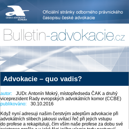
Advokacie – quo vadis?
autor:
JUDr. Antonín Mokrý, místopředseda ČAK a druhý
viceprezident Rady evropských advokátních komor (CCBE)
publikováno:
30.10.2016
Když nyní adresuji našim čerstvým adeptům advokacie při
advokátních slibech jakousi uvítací řeč při jejich vstupu
do profese a rekapituluji, čím vším naše profese za dobu své