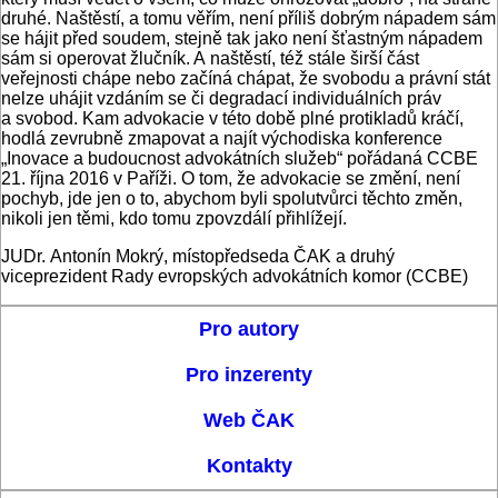
druhé. Naštěstí, a tomu věřím, není příliš dobrým nápadem sám
se hájit před soudem, stejně tak jako není šťastným nápadem
sám si operovat žlučník. A naštěstí, též stále širší část
veřejnosti chápe nebo začíná chápat, že svobodu a právní stát
nelze uhájit vzdáním se či degradací individuálních práv
a svobod. Kam advokacie v této době plné protikladů kráčí,
hodlá zevrubně zmapovat a najít východiska konference
„Inovace a budoucnost advokátních služeb“ pořádaná CCBE
21. října 2016 v Paříži. O tom, že advokacie se změní, není
pochyb, jde jen o to, abychom byli spolutvůrci těchto změn,
nikoli jen těmi, kdo tomu zpovzdálí přihlížejí.
JUDr. Antonín Mokrý, místopředseda ČAK a druhý
viceprezident Rady evropských advokátních komor (CCBE)
Pro autory
Pro inzerenty
Web ČAK
Kontakty