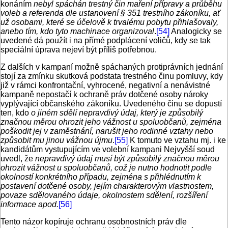
konáním
nebyl spáchán trestný čin maření přípravy a průběhu
voleb a referenda dle ustanovení § 351 trestního zákoníku, ať
už osobami, které se účelově k trvalému pobytu přihlašovaly,
anebo tím, kdo tyto machinace organizoval
.
[54]
Analogicky se
uvedené dá použít i na přímé podplácení voličů, kdy se tak
speciální úprava nejeví být příliš potřebnou.
Z dalších v kampaní možně spáchaných protiprávních jednání
stojí za zmínku skutková podstata trestného činu pomluvy, kdy
již v rámci konfrontační, vyhrocené, negativní a nenávistné
kampaně nepostačí k ochraně práv dotčené osoby nároky
vyplývající občanského zákoníku. Uvedeného činu se dopustí
ten, kdo
o jiném sdělí nepravdivý údaj, který je způsobilý
značnou měrou ohrozit jeho vážnost u spoluobčanů, zejména
poškodit jej v zaměstnání, narušit jeho rodinné vztahy nebo
způsobit mu jinou vážnou újmu
.
[55]
K tomuto ve vztahu mj. i ke
kandidátům vystupujícím ve volební kampani Nejvyšší soud
uvedl, že
nepravdivý údaj musí být způsobilý značnou měrou
ohrozit vážnost u spoluobčanů, což je nutno hodnotit podle
okolností konkrétního případu, zejména s přihlédnutím k
postavení dotčené osoby, jejím charakterovým vlastnostem,
povaze sdělovaného údaje, okolnostem sdělení, rozšíření
informace apod.
[56]
Tento názor kopíruje ochranu osobnostních práv dle