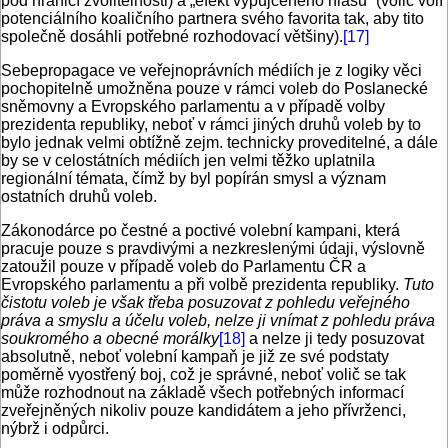
pod hranicí zvolitelnosti) a „efekt vypůjčeného hlasu“ (volič volí
potenciálního koaličního partnera svého favorita tak, aby tito
společně dosáhli potřebné rozhodovací většiny).
[17]
Sebepropagace ve veřejnoprávních médiích je z logiky věci
pochopitelně umožněna pouze v rámci voleb do Poslanecké
sněmovny a Evropského parlamentu a v případě volby
prezidenta republiky, neboť v rámci jiných druhů voleb by to
bylo jednak velmi obtížně zejm. technicky proveditelné, a dále
by se v celostátních médiích jen velmi těžko uplatnila
regionální témata, čímž by byl popírán smysl a význam
ostatních druhů voleb.
Zákonodárce po čestné a poctivé volební kampani, která
pracuje pouze s pravdivými a nezkreslenými údaji, výslovně
zatoužil pouze v případě voleb do Parlamentu ČR a
Evropského parlamentu a při volbě prezidenta republiky.
Tuto
čistotu voleb je však třeba posuzovat z pohledu veřejného
práva a smyslu a účelu voleb, nelze ji vnímat z pohledu práva
soukromého a obecné morálky
[18]
a nelze ji tedy posuzovat
absolutně, neboť volební kampaň je již ze své podstaty
poměrně vyostřený boj, což je správné, neboť volič se tak
může rozhodnout na základě všech potřebných informací
zveřejněných nikoliv pouze kandidátem a jeho přívrženci,
nýbrž i odpůrci.