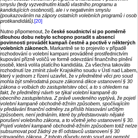
smyslu (tedy vyzvednutím kladů vlastního programu a
kandidujících osobností), ale i v negativním smyslu
(poukazováním na zápory ostatních volebních programů i osob
protikandidátů).
[20]
Nutno připomenout, že
české soudnictví si po poměrně
dlouhou dobu nebylo schopno poradit s absencí
povinnosti provádět kampaň čestně a poctivě v některých
volebních zákonech.
Markantně se to projevilo v případě
rozhodování o volební kampani prováděné prostřednictvím
kupování přízně voličů ve formě odevzdání finančního plnění
osobě, která volila platícího kandidáta. Za všechna takováto
rozhodnutí lze zmínit závěr Krajského soudu v Ústí nad Labem,
který v jednom z řízení uzavřel, že
v předmětné věci pro soud
mohla být směrodatná pouze zákonná dikce ustanovení § 30
zákona o volbách do zastupitelstev obcí, a to s ohledem na
fakt, že předmětný návrh se týkal volební kampaně do
obecního zastupitelstva. Z právě uvedeného vyplývá, že pojetí
volební kampaně obchodně-tržním způsobem, spočívajícím
v předávání finanční odměny za příslib hlasování určitým
způsobem, není jednáním, které by představovalo nějaké
porušení volebního zákona, a to včetně jeho ustanovení § 30.
Pojetí volební kampaně obchodně-tržním způsobem totiž nelze
subsumovat pod žádný ze tří odstavců ustanovení § 30
citovaného zákona. Z tohoto důvodu proto soud ani nemohl