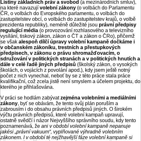
Listiny základních práv a svobod
(a mezinárodních smluv),
na které navazují
volební zákony
(o volbách do Parlamentu
ČR, o volbách do Evropského parlamentu, o volbách do
zastupitelstev obcí, o volbách do zastupitelstev krajů, o volbě
prezidenta republiky), neméně důležité jsou
právní předpisy
regulující média
(o provozování rozhlasového a televizního
vysílání, tiskový zákon, zákon o ČT a zákon o ČRo), přičemž
se však
alespoň dílčí úpravy volební kampaně dočkáme i
v občanském zákoníku, trestních a přestupkových
předpisech, v zákonu o právu shromažďovacím, o
sdružování v politických stranách a v politických hnutích a
dále v celé řadě jiných předpisů
(školský zákon, o vysokých
školách, o vojácích z povolání apod.), kdy jsem ještě notný
počet z nich vynechal, neboť by se z této práce stala práce
kvalifikační, což zcela jistě není smyslem a účelem projektu, do
kterého je přihlašována.
V práci se hodlám zabývat
zejména volebními a mediálními
zákony
, byť se obávám, že tento svůj plán poruším a
zabrousím i do obsahu právních předpisů jiných. O širokém
výčtu právních předpisů, které volební kampaň upravují,
ostatně svědčí i názor Nejvyššího správního soudu, kdy tento
poznamenává, že
ani v období volební kampaně nepanuje
jakési „právní vakuum“, vyplňované výhradně volebním
zákonem. I v období té nejžhavější fáze volební kampaně si