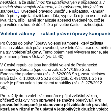
neukládá
, a že
státní moc lze uplatňovat jen v případech a v
mezích stanovených zákonem, a to způsobem, který zákon
stanoví.
[13]
Uvedené pravidlo umožňuje nápaditou kampaň,
která překypuje fantazií kandidáta, vypovídá o jeho osobitosti a
kvalitách, příp. jasně signalizuje absenci uvedeného, což je
pro voliče rozhodně důležité a při volbě často i rozhodující.
Volební zákony – základ právní úpravy kampaně
Po úvodu do právní úpravy volební kampaně, který zaštítila
Listina základních práv a svobod, se v této části práce zaměřím
na tzv.
volební zákony
. Tento pojem není výtvorem teorie, ale
je zmíněn přímo v Ústavě (viz čl. 40).
V České republice jsou kandidáti voleni do Poslanecké
sněmovny, Senátu (společně zák. č. 247/1995 Sb.),
Evropského parlamentu (zák. č. 62/2003 Sb.), zastupitelstev
krajů (zák. č. 130/2000 Sb.) a obcí (zák. č. 491/2001 Sb.) a
nově je přímo volen i prezident republiky (zák. č. 275/2012
Sb.).
Pro každý druh voleb zákonodárce přijal zvláštní zákon,
přičemž otázky v nich upravené se značně překrývají.
Pro
provádění kampaně je stanoveno pět základních pravidel,
která se v různé míře uplatní v jednotlivých druzích voleb: