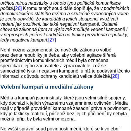
určitou mírou nadsázky u tohoto typu politické komunikace
počítá
.
[26]
K tomu tentýž soud dále doplňuje, že
v podmínkách
demokratického státního režimu a skutečně svobodných voleb
je zcela obvyklé, že kandidáti a jejich stoupenci využívají
vedení jak pozitivní, tak také negativní kampaně. Ostatně
citovaná zákonná úprava výslovně zmiňuje vedení kampaně i
v neprospěch jiného kandidáta na funkci prezidenta republiky,
tedy negativní kampaň
.
[27]
Není možno zapomenout, že nově dle zákona o volbě
prezidenta republiky je třeba, aby volební agitace šířená
prostřednictvím komunikačních médií byla označena
specifikací jejího zadavatele a zpracovatele, což se
samozřejmě týká i negativní kampaně, u níž je podávání těchto
informací z důvodu ochrany kandidátů velice důležité.
[28]
Volební kampaň a mediální zákony
Média a kampaň jsou instituty, které jsou velmi silně spojeny,
kdy dochází k jejich výraznému vzájemnému ovlivnění. Média
mají v případě provádění kampaně zásadní práva a povinnosti,
kdy je fakticky realizují, přičemž bez jejich přičinění by nebyla
možná, příp. by byla velmi omezená.
Nejvyšší správní soud povinnosti médií, které se k volební