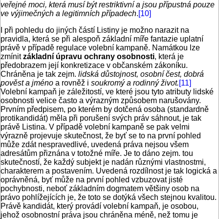
veřejné moci, která musí být restriktivní a jsou přípustná pouze
ve výjimečných a legitimních případech
.
[10]
I při pohledu do jiných částí Listiny je možno narazit na
pravidla, která se při alespoň základní míře fantazie uplatní
právě v případě regulace volební kampaně. Namátkou lze
zmínit
základní úpravu ochrany osobnosti
, která je
předobrazem její konkretizace v občanském zákoníku.
Chráněna je tak zejm.
lidská důstojnost, osobní čest, dobrá
pověst a jméno
a rovněž i
soukromý a rodinný život.
[11]
Volební kampaň je záležitostí, ve které jsou tyto atributy lidské
osobnosti velice často a výrazným způsobem narušovány.
Prvním předpisem, po kterém by dotčená osoba (standardně
protikandidát) měla při porušení svých práv sáhnout, je tak
právě Listina. V případě volební kampaně se pak velmi
výrazně projevuje skutečnost, že byť se to na první pohled
může zdát nespravedlivé, uvedená práva nejsou všem
adresátům přiznána v totožné míře. Je to dáno zejm. tou
skutečností, že každý subjekt je nadán různými vlastnostmi,
charakterem a postavením. Uvedená rozdílnost je tak logická a
oprávněná, byť může na první pohled vzbuzovat jisté
pochybnosti, neboť základním dogmatem většiny osob na
právo pohlížejících je, že toto se dotýká všech stejnou kvalitou.
Právě kandidát, který provádí volební kampaň, je osobou,
jehož osobnostní práva jsou chráněna méně, než tomu je