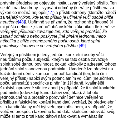
právním předpise se objevuje institut zvaný veřejný příslib. Ten
se dělí na dva druhy – vypsání odměny (která je přislíbena za
výkon co možná nejlepší
[47]
) a příslib odměny (kterážto náleží
za
nějaký výkon, kdy tento příslib je učiněný vůči osobě blíže
neurčené
[48]
).
Upřímně se přiznám, že rozhodně přínosnější
mi přišla definice „starého“ občanského zákoníku, dle které
se
veřejným příslibem zavazuje ten, kdo veřejně prohlásí, že
zaplatí odměnu nebo poskytne jiné plnění jednomu nebo
několika z blíže neomezeného počtu osob, které splní
podmínky stanovené ve veřejném příslibu.
[49]
Veřejným příslibem je tedy jednání konkrétní osoby vůči
neurčitému počtu subjektů, kterým se tato osoba zavazuje
splnit sobě danou povinnost, pokud kdokoliv z adresátů tohoto
jednání splní stanovenou podmínku. Uvedené lze převést na
každodenní dění v kampani, neboť kandidát (ten, kdo činí
veřejný příslib) nabízí svým potenciálním voličům (neurčitému
počtu adresátů) specifické plnění (nižší daně, kvalitnější
školství, opravené silnice apod.) v případě, že ti splní konkrétní
podmínku (odevzdají kandidátovi svůj hlas). Z tohoto
jednoduchého a prostého porovnání definice veřejného
příslibu a faktického konání kandidátů vychází, že předvolební
slib kandidáta by měl být veřejným příslibem, a v případě, že
volič ve prospěch takového kandidáta skutečně odevzdá svůj,
může si tento proti kandidátovi nárokovat a vymáhat jím