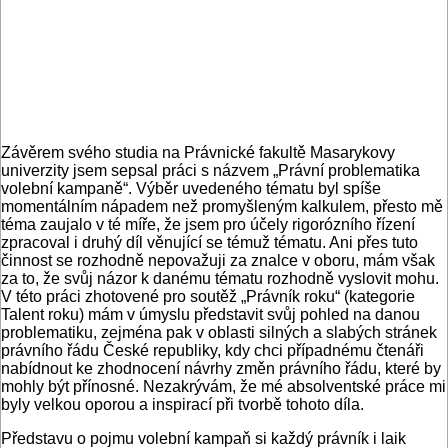
Závěrem svého studia na Právnické fakultě Masarykovy
univerzity jsem sepsal práci s názvem „Právní problematika
volební kampaně“. Výběr uvedeného tématu byl spíše
momentálním nápadem než promyšleným kalkulem, přesto mě
téma zaujalo v té míře, že jsem pro účely rigorózního řízení
zpracoval i druhý díl věnující se témuž tématu. Ani přes tuto
činnost se rozhodně nepovažuji za znalce v oboru, mám však
za to, že svůj názor k danému tématu rozhodně vyslovit mohu.
V této práci zhotovené pro soutěž „Právník roku“ (kategorie
Talent roku) mám v úmyslu představit svůj pohled na danou
problematiku, zejména pak v oblasti silných a slabých stránek
právního řádu České republiky, kdy chci případnému čtenáři
nabídnout ke zhodnocení návrhy změn právního řádu, které by
mohly být přínosné. Nezakrývám, že mé absolventské práce mi
byly velkou oporou a inspirací při tvorbě tohoto díla.
Představu o pojmu volební kampaň si každý právník i laik