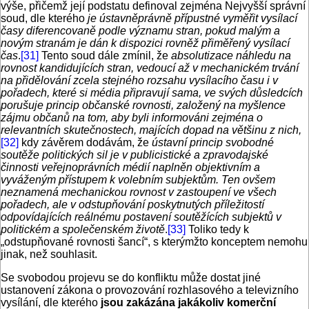
výše, přičemž její podstatu definoval zejména Nejvyšší správní
soud, dle kterého
je ústavněprávně přípustné vyměřit vysílací
časy diferencovaně podle významu stran, pokud malým a
novým stranám je dán k dispozici rovněž přiměřený vysílací
čas
.
[31]
Tento soud dále zmínil, že
absolutizace náhledu na
rovnost kandidujících stran, vedoucí až v mechanickém trvání
na přidělování zcela stejného rozsahu vysílacího času i v
pořadech, které si média připravují sama, ve svých důsledcích
porušuje princip občanské rovnosti, založený na myšlence
zájmu občanů na tom, aby byli informováni zejména o
relevantních skutečnostech, majících dopad na většinu z nich,
[32]
kdy závěrem dodávám, že
ústavní princip svobodné
soutěže politických sil je v publicistické a zpravodajské
činnosti veřejnoprávních médií naplněn objektivním a
vyváženým přístupem k volebním subjektům. Ten ovšem
neznamená mechanickou rovnost v zastoupení ve všech
pořadech, ale v odstupňování poskytnutých příležitostí
odpovídajících reálnému postavení soutěžících subjektů v
politickém a společenském životě
.
[33]
Toliko tedy k
„odstupňované rovnosti šancí“, s kterýmžto konceptem nemohu
jinak, než souhlasit.
Se svobodou projevu se do konfliktu může dostat jiné
ustanovení zákona o provozování rozhlasového a televizního
vysílání, dle kterého
jsou zakázána jakákoliv komerční