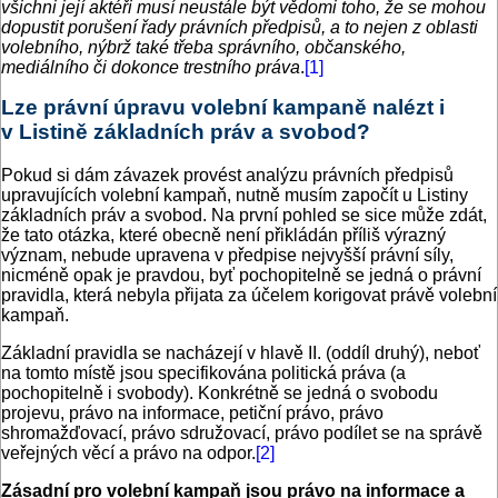
všichni její aktéři musí neustále být vědomi toho, že se mohou
dopustit porušení řady právních předpisů, a to nejen z oblasti
volebního, nýbrž také třeba správního, občanského,
mediálního či dokonce trestního práva
.
[1]
Lze právní úpravu volební kampaně nalézt i
v Listině základních práv a svobod?
Pokud si dám závazek provést analýzu právních předpisů
upravujících volební kampaň, nutně musím započít u Listiny
základních práv a svobod. Na první pohled se sice může zdát,
že tato otázka, které obecně není přikládán příliš výrazný
význam, nebude upravena v předpise nejvyšší právní síly,
nicméně opak je pravdou, byť pochopitelně se jedná o právní
pravidla, která nebyla přijata za účelem korigovat právě volební
kampaň.
Základní pravidla se nacházejí v hlavě II. (oddíl druhý), neboť
na tomto místě jsou specifikována politická práva (a
pochopitelně i svobody). Konkrétně se jedná o svobodu
projevu, právo na informace, petiční právo, právo
shromažďovací, právo sdružovací, právo podílet se na správě
veřejných věcí a právo na odpor.
[2]
Zásadní pro volební kampaň jsou právo na informace a