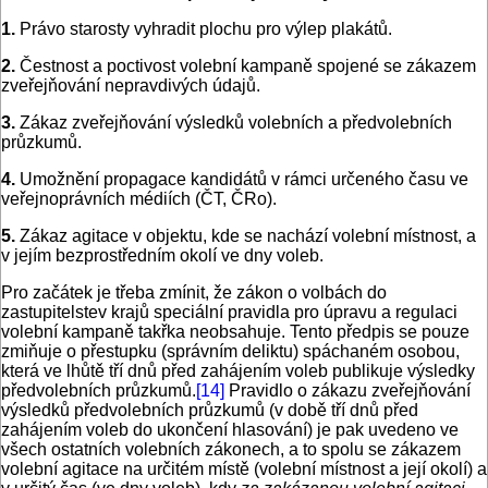
1.
Právo starosty vyhradit plochu pro výlep plakátů.
2.
Čestnost a poctivost volební kampaně spojené se zákazem
zveřejňování nepravdivých údajů.
3.
Zákaz zveřejňování výsledků volebních a předvolebních
průzkumů.
4.
Umožnění propagace kandidátů v rámci určeného času ve
veřejnoprávních médiích (ČT, ČRo).
5.
Zákaz agitace v objektu, kde se nachází volební místnost, a
v jejím bezprostředním okolí ve dny voleb.
Pro začátek je třeba zmínit, že zákon o volbách do
zastupitelstev krajů speciální pravidla pro úpravu a regulaci
volební kampaně takřka neobsahuje. Tento předpis se pouze
zmiňuje o přestupku (správním deliktu) spáchaném osobou,
která ve lhůtě tří dnů před zahájením voleb publikuje výsledky
předvolebních průzkumů.
[14]
Pravidlo o zákazu zveřejňování
výsledků předvolebních průzkumů (v době tří dnů před
zahájením voleb do ukončení hlasování) je pak uvedeno ve
všech ostatních volebních zákonech, a to spolu se zákazem
volební agitace na určitém místě (volební místnost a její okolí) a