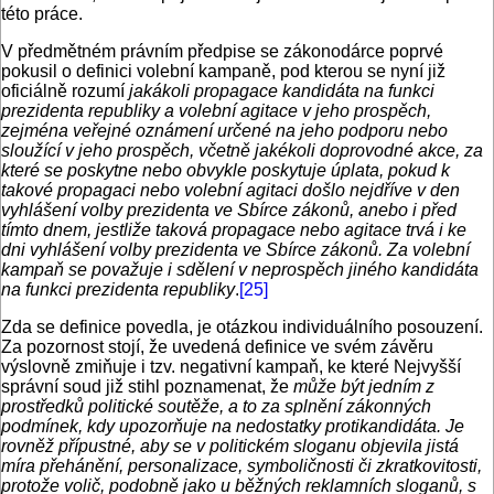
této práce.
V předmětném právním předpise se zákonodárce poprvé
pokusil o definici volební kampaně, pod kterou se nyní již
oficiálně rozumí
jakákoli propagace kandidáta na funkci
prezidenta republiky a volební agitace v jeho prospěch,
zejména veřejné oznámení určené na jeho podporu nebo
sloužící v jeho prospěch, včetně jakékoli doprovodné akce, za
které se poskytne nebo obvykle poskytuje úplata, pokud k
takové propagaci nebo volební agitaci došlo nejdříve v den
vyhlášení volby prezidenta ve Sbírce zákonů, anebo i před
tímto dnem, jestliže taková propagace nebo agitace trvá i ke
dni vyhlášení volby prezidenta ve Sbírce zákonů. Za volební
kampaň se považuje i sdělení v neprospěch jiného kandidáta
na funkci prezidenta republiky
.
[25]
Zda se definice povedla, je otázkou individuálního posouzení.
Za pozornost stojí, že uvedená definice ve svém závěru
výslovně zmiňuje i tzv. negativní kampaň, ke které Nejvyšší
správní soud již stihl poznamenat, že
může být jedním z
prostředků politické soutěže, a to za splnění zákonných
podmínek, kdy upozorňuje na nedostatky protikandidáta. Je
rovněž přípustné, aby se v politickém sloganu objevila jistá
míra přehánění, personalizace, symboličnosti či zkratkovitosti,
protože volič, podobně jako u běžných reklamních sloganů, s