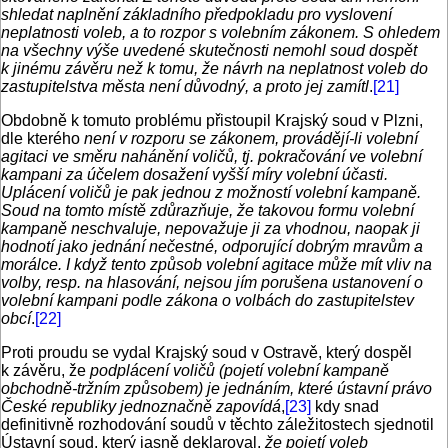
shledat naplnění základního předpokladu pro vyslovení
neplatnosti voleb, a to rozpor s volebním zákonem. S ohledem
na všechny výše uvedené skutečnosti nemohl soud dospět
k jinému závěru než k tomu, že návrh na neplatnost voleb do
zastupitelstva města není důvodný, a proto jej zamítl
.
[21]
Obdobně k tomuto problému přistoupil Krajský soud v Plzni,
dle kterého
není v rozporu se zákonem, provádějí-li volební
agitaci ve směru nahánění voličů, tj. pokračování ve volební
kampani za účelem dosažení vyšší míry volební účasti.
Uplácení voličů je pak jednou z možností volební kampaně.
Soud na tomto místě zdůrazňuje, že takovou formu volební
kampaně neschvaluje, nepovažuje ji za vhodnou, naopak ji
hodnotí jako jednání nečestné, odporující dobrým mravům a
morálce. I když tento způsob volební agitace může mít vliv na
volby, resp. na hlasování, nejsou jím porušena ustanovení o
volební kampani podle zákona o volbách do zastupitelstev
obcí
.
[22]
Proti proudu se vydal Krajský soud v Ostravě, který dospěl
k závěru, že
podplácení voličů (pojetí volební kampaně
obchodně-tržním způsobem) je jednáním, které ústavní právo
České republiky jednoznačně zapovídá
,
[23]
kdy snad
definitivně rozhodování soudů v těchto záležitostech sjednotil
Ústavní soud, který jasně deklaroval,
že
pojetí voleb