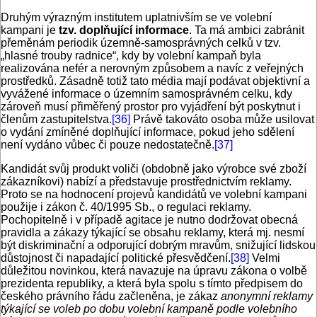
Druhým výrazným institutem uplatnivším se ve volební
kampani je
tzv. doplňující informace
. Ta má ambici zabránit
přeměnám periodik územně-samosprávných celků v tzv.
„hlasné trouby radnice“, kdy by volební kampaň byla
realizována nefér a nerovným způsobem a navíc z veřejných
prostředků. Zásadně totiž tato média mají podávat objektivní a
vyvážené informace o územním samosprávném celku, kdy
zároveň musí přiměřený prostor pro vyjádření být poskytnut i
členům zastupitelstva.
[36]
Právě takováto osoba může usilovat
o vydání zmíněné doplňující informace, pokud jeho sdělení
není vydáno vůbec či pouze nedostatečně.
[37]
Kandidát svůj produkt voliči (obdobně jako výrobce své zboží
zákazníkovi) nabízí a představuje prostřednictvím reklamy.
Proto se na hodnocení projevů kandidátů ve volební kampani
použije i zákon č. 40/1995 Sb., o regulaci reklamy.
Pochopitelně i v případě agitace je nutno dodržovat obecná
pravidla a zákazy týkající se obsahu reklamy, která mj. nesmí
být diskriminační a odporující dobrým mravům, snižující lidskou
důstojnost či napadající politické přesvědčení.
[38]
Velmi
důležitou novinkou, která navazuje na úpravu zákona o volbě
prezidenta republiky, a která byla spolu s tímto předpisem do
českého právního řádu začleněna, je zákaz
anonymní reklamy
týkající se voleb po dobu volební kampaně podle volebního