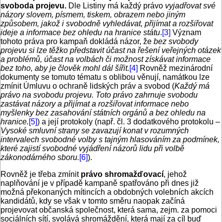
svoboda projevu.
Dle Listiny má každý právo
vyjadřovat své
názory slovem, písmem, tiskem, obrazem nebo jiným
způsobem, jakož i svobodně vyhledávat, přijímat a rozšiřovat
ideje a informace bez ohledu na hranice státu
.
[3]
Význam
tohoto práva pro kampaň dokládá názor, že
bez svobody
projevu si lze těžko představit účast na řešení veřejných otázek
a problémů, účast na volbách či možnost získávat informace
bez toho, aby je člověk mohl dál šířit.
[4]
Rovněž mezinárodní
dokumenty se tomuto tématu s oblibou věnují, namátkou lze
zmínit Úmluvu o ochraně lidských práv a svobod (
Každý má
právo na svobodu projevu. Toto právo zahrnuje svobodu
zastávat názory a přijímat a rozšiřovat informace nebo
myšlenky bez zasahování státních orgánů a bez ohledu na
hranice.
[5]
) a její protokoly (např. čl. 3 dodatkového protokolu –
Vysoké smluvní strany se zavazují konat v rozumných
intervalech svobodné volby s tajným hlasováním za podmínek,
které zajistí svobodné vyjádření názorů lidu při volbě
zákonodárného sboru.
[6]
).
Rovněž je třeba zmínit
právo shromažďovací
, jehož
naplňování je v případě kampaně spatřováno při dnes již
možná překonaných mítincích a obdobných volebních akcích
kandidátů, kdy se však v tomto směru naopak začíná
projevovat občanská společnost, která sama, zejm. za pomoci
sociálních sítí, svolává shromáždění, která mají za cíl buď