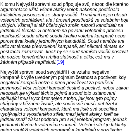
K tomu Nejvyšší správní soud připojuje svůj názor, dle kterého
a
rgumentace užitá všemi aktéry voleb nakonec podléhala
kritickému posouzení ze strany voličů. Ti vnímají nejen obsah
volebních prohlášení, ale i úroveň prostředků ve volebním boji
užitých. Všímají si též účelových změn názorů kandidátů na
jednotlivá témata. S ohledem na povahu volebního procesu
nepřísluší soudu přísně soudit kvalitu volební kampaně nebo
porovnávat kvality jednotlivých kandidátů. Soud nemůže ani
určovat témata předvolební kampaně, ani některá témata ex
post facto zakazovat. Jinak by se soud namísto voličů postavil
do pozice konečného arbitra slušnosti a etiky, což mu v
žádném případě nepřísluší.
[19]
Nejvyšší správní soud sevyjádřil i ke vztahu negativní
kampaně k výše uvedeným pojmům čestnost a poctivost, kdy
negativní kampaň nelze a priori považovat za porušení
povinnosti vést volební kampaň čestně a poctivě, neboť zákon
neobsahuje výklad těchto pojmů a soud toto ustanovení
aplikující musí vycházet nejen z toho, jak jsou tyto pojmy
chápány v běžném životě, ale současně musí i přihlížet k
charakteru volební kampaně, která má jistě svá specifika
vyplývající z vyostřeného střetu mezi jejími aktéry, kteří se
jednak snaží získat podporu pro svůj volební program, jednak
podlomit důvěru k volebnímu soupeři. Volební střet je fakticky
nejen soutěží volebních programů a kandidátů v pozitivním