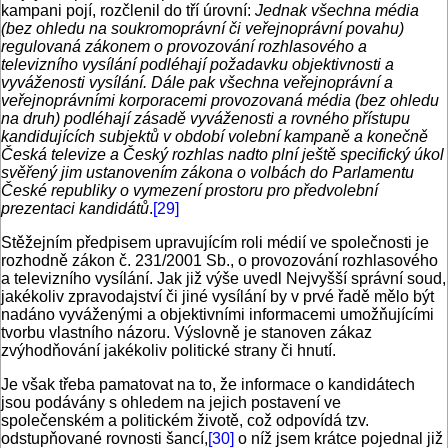
kampani pojí, rozčlenil do tří úrovní:
Jednak všechna média
(bez ohledu na soukromoprávní či veřejnoprávní povahu)
regulovaná zákonem o provozování rozhlasového a
televizního vysílání podléhají požadavku objektivnosti a
vyváženosti vysílání. Dále pak všechna veřejnoprávní a
veřejnoprávními korporacemi provozovaná média (bez ohledu
na druh) podléhají zásadě vyváženosti a rovného přístupu
kandidujících subjektů v období volební kampaně a konečně
Česká televize a Český rozhlas nadto plní ještě specifický úkol
svěřený jim ustanovením zákona o volbách do Parlamentu
České republiky o vymezení prostoru pro předvolební
prezentaci kandidátů
.
[29]
Stěžejním předpisem upravujícím roli médií ve společnosti je
rozhodně zákon č. 231/2001 Sb., o provozování rozhlasového
a televizního vysílání. Jak již výše uvedl Nejvyšší správní soud,
jakékoliv zpravodajství či jiné vysílání by v prvé řadě mělo být
nadáno vyváženými a objektivními informacemi umožňujícími
tvorbu vlastního názoru. Výslovně je stanoven zákaz
zvýhodňování jakékoliv politické strany či hnutí.
Je však třeba pamatovat na to, že informace o kandidátech
jsou podávány s ohledem na jejich postavení ve
společenském a politickém životě, což odpovídá tzv.
odstupňované rovnosti šancí,
[30]
o níž jsem krátce pojednal již