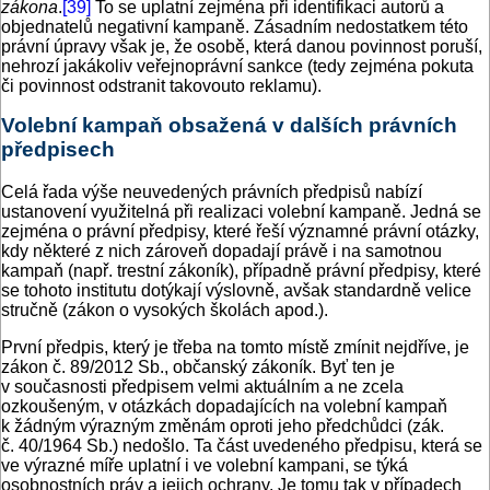
zákona
.
[39]
To se uplatní zejména při identifikaci autorů a
objednatelů negativní kampaně. Zásadním nedostatkem této
právní úpravy však je, že osobě, která danou povinnost poruší,
nehrozí jakákoliv veřejnoprávní sankce (tedy zejména pokuta
či povinnost odstranit takovouto reklamu).
Volební kampaň obsažená v dalších právních
předpisech
Celá řada výše neuvedených právních předpisů nabízí
ustanovení využitelná při realizaci volební kampaně. Jedná se
zejména o právní předpisy, které řeší významné právní otázky,
kdy některé z nich zároveň dopadají právě i na samotnou
kampaň (např. trestní zákoník), případně právní předpisy, které
se tohoto institutu dotýkají výslovně, avšak standardně velice
stručně (zákon o vysokých školách apod.).
První předpis, který je třeba na tomto místě zmínit nejdříve, je
zákon č. 89/2012 Sb., občanský zákoník. Byť ten je
v současnosti předpisem velmi aktuálním a ne zcela
ozkoušeným, v otázkách dopadajících na volební kampaň
k žádným výrazným změnám oproti jeho předchůdci (zák.
č. 40/1964 Sb.) nedošlo. Ta část uvedeného předpisu, která se
ve výrazné míře uplatní i ve volební kampani, se týká
osobnostních práv a jejich ochrany. Je tomu tak v případech