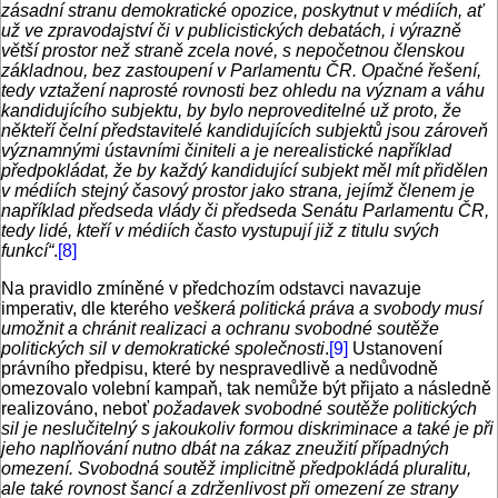
zásadní stranu demokratické opozice, poskytnut v médiích, ať
už ve zpravodajství či v publicistických debatách, i výrazně
větší prostor než straně zcela nové, s nepočetnou členskou
základnou, bez zastoupení v Parlamentu ČR. Opačné řešení,
tedy vztažení naprosté rovnosti bez ohledu na význam a váhu
kandidujícího subjektu, by bylo neproveditelné už proto, že
někteří čelní představitelé kandidujících subjektů jsou zároveň
významnými ústavními činiteli a je nerealistické například
předpokládat, že by každý kandidující subjekt měl mít přidělen
v médiích stejný časový prostor jako strana, jejímž členem je
například předseda vlády či předseda Senátu Parlamentu ČR,
tedy lidé, kteří v médiích často vystupují již z titulu svých
funkcí“
.
[8]
Na pravidlo zmíněné v předchozím odstavci navazuje
imperativ, dle kterého
veškerá politická práva a svobody musí
umožnit a chránit realizaci a ochranu svobodné soutěže
politických sil v demokratické společnosti
.
[9]
Ustanovení
právního předpisu, které by nespravedlivě a nedůvodně
omezovalo volební kampaň, tak nemůže být přijato a následně
realizováno, neboť
požadavek svobodné soutěže politických
sil je neslučitelný s jakoukoliv formou diskriminace a také je při
jeho naplňování nutno dbát na zákaz zneužití případných
omezení. Svobodná soutěž implicitně předpokládá pluralitu,
ale také rovnost šancí a zdrženlivost při omezení ze strany