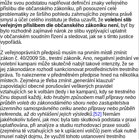
může svou podstatou naplňovat definiční znaky veřejného
příslibu dle občanského zákoníku, při posouzení celé
problematiky ze širšího pohledu zahrnujícího zejména právě
smysl a účel celého institutu je třeba uzavřít, že
volební slib
veřejným příslibem dle občanského zákoníku není,
byť by
bylo rozhodně zajímavé nárok ze slibu vyplývající uplatnit
v občanském soudním řízení a sledovat, jak se s tímto justice
vypořádá.
Z veřejnoprávních předpisů musím na prvním místě zmínit
zákon č. 40/2009 Sb., trestní zákoník. Ano, negativní jednání ve
volební kampani může skutečně nabýt takové intenzity, že se
jej zákonodárce rozhodl sankcionovat prostřednictvím trestního
práva. To nalezneme v předmětném předpise hned na několika
místech. Zejména je třeba zmínit „generální klauzuli“
zapovídající obecné porušování veškerých pravidel
vztahujících se k volbám (tedy i ke kampani), kdy se trestného
činu dopustí každý,
kdo hrubým způsobem maří přípravy nebo
průběh voleb do zákonodárného sboru nebo zastupitelstva
územního samosprávného celku anebo přípravy nebo průběh
referenda, až do vyhlášení jejich výsledků
.
[52]
Nemám
jakéhokoliv tušení, jak moc byla tato skutková podstata v praxi
uplatňována, při analýze a studiu rozhodovací praxe soudů
(zejména té vztahujících se k uplácení voličů) jsem však nutně
musel nabýt dojmu, že využití tohoto ustanovení trestního