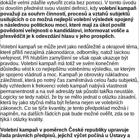
dokáže velmi zdařile vytvořit zcela bez pomoci. V tomto úvodu
si dovolím přednést svou vlastní definici, kdy
volební kampaň
považuji za souhrn činností, procesů a vztahů subjektů
usilujících o co možná nejlepší volební výsledek spojený
s následnou politickou mocí, které mají za úkol posílit
povědomí veřejnosti o kandidátovi, informovat voliče a
přesvědčit je k odevzdání hlasu v jeho prospěch.
Volební kampaň se může jevit jako nedůležité a okrajové téma,
které příliš nezajímá zákonodárce, odborníky, natož laickou
veřejnost. Při hlubším zamyšlení se však opak ukazuje být
pravdou. Volební kampaň má totiž ve svém konečném
důsledku vést k co nejlepšímu volebnímu výsledku, se kterým
je spojeno vládnutí a moc. Kampaň je obrovsky nákladnou
záležitostí, která po notný čas zaměstnává celou řadu subjektů,
kdy vzhledem k frekvenci voleb kampaň nabývá vlastnosti
permanentnosti a na své adresáty tak působí takřka neustále.
Logicky se tedy nabízí, že by se mělo jednat o otázku zásadní,
která by jako styčná měla být řešena nejen ve volebních
zákonech. Co se týče kvantity, je tento předpoklad možná i
naplněn, na dalších řádcích pak bude možné ověřit, zda se to
týká i otázky kvality.
Volební kampaň v poměrech České republiky upravuje
řada právních předpisů, jejichž výčet počíná u Ústavy a