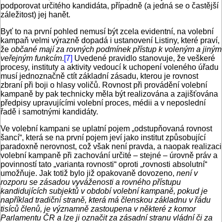
podporovat určitého kandidáta, případně (a jedná se o častější
záležitost) jej hanět.
Byť to na první pohled nemusí být zcela evidentní, na volební
kampaň velmi výrazně dopadá i ustanovení Listiny, které praví,
že
občané mají za rovných podmínek přístup k voleným a jiným
veřejným funkcím
.
[7]
Uvedené pravidlo stanovuje, že veškeré
procesy, instituty a aktivity vedoucí k uchopení voleného úřadu
musí jednoznačně ctít základní zásadu, kterou je rovnost
zbraní při boji o hlasy voličů. Rovnost při provádění volební
kampaně by pak technicky měla být realizována a zajišťována
předpisy upravujícími volební proces, médii a v neposlední
řadě i samotnými kandidáty.
Ve volební kampani se uplatní pojem „odstupňovaná rovnost
šancí“, která se na první pojem jeví jako institut způsobující
paradoxně nerovnost, což však není pravda, a naopak realizaci
volební kampaně při zachování určité – stejné – úrovně práv a
povinností tato „varianta rovnosti“ oproti „rovnosti absolutní“
umožňuje. Jak totiž bylo již opakovaně dovozeno,
není v
rozporu se zásadou vyváženosti a rovného přístupu
kandidujících subjektů v období volební kampaně, pokud je
například tradiční straně, která má členskou základnu v řádu
tisíců členů, je významně zastoupena v některé z komor
Parlamentu ČR a lze ji označit za zásadní stranu vládní či za