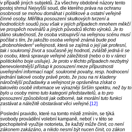
v případě jiných subjektů. Za všechny obdobné názory tento
postoj shrnul Nejvyšší soud, dle kterého
práva na ochranu
osobnosti se mohou domáhat i politikové a ostatní veřejně
činné osoby. Měřítka posouzení skutkových tvrzení a
hodnotících soudů jsou však v jejich případech mnohem měkčí
ve prospěch novinářů a jiných původců těchto výroků. Je to
dáno skutečností, že osoba vstoupivší na veřejnou scénu musí
počítat s tím, že jakožto osoba veřejně známá bude pod
„drobnohledem“ veřejnosti, která se zajímá o její jak profesní,
tak i soukromý život a současně jej hodnotí, zvláště jedná-li se
o osobu, která spravuje veřejné záležitosti (nebo o to v rámci
politického boje usiluje). Je proto v těchto případech nezbytný
benevolentnější přístup k posouzení meze přípustnosti
uveřejnění informací např. soukromé povahy, resp. hodnocení
jednání takové osoby právě proto, že jsou na ni kladeny
náročnější požadavky a veřejnost je oprávněna získat o
takovéto osobě informace ve výrazněji širším spektru, než by to
bylo u osoby mimo tuto kategorii představitelů, a to pro
posouzení způsobilosti jak odborné, tak morální tuto funkci
zastávat a náležitě obstarávat věci veřejné.
[12]
Poslední pravidlo, které na tomto místě zmíním, se týká
svobody provádění volební kampaně, neboť i v této se
pochopitelně využije notorieta, že
každý může činit, co není
zákonem zakázáno, a nikdo nesmí být nucen činit, co zákon