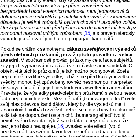
v určitý čas (ve dny voleb), kdy
za zakázanou volební agitaci
lze považovat takovou, která je přímo zaměřená na
bezprostřední okolí volebních místností, není jednorázová či
dokonce pouze nahodilá a je natolik intenzivní, že v konečném
důsledku je reálně způsobilá ovlivnit chování i takového voliče,
který byl bezprostředně před příchodem do volební místnosti již
rozhodnut hlasovat určitým způsobem,
[15]
a s právem starosty
vyhradit plakátovací plochu pro propagaci kandidátů.
Pokud se vrátím k samotnému
zákazu zveřejňování výsledků
předvolebních průzkumů, považuji toto pravidlo za velice
zásadní.
V současnosti provádí průzkumy celá řada subjektů,
kdy jejich vypracování zadávají velmi často sami kandidáti. O
objektivitě těchto průzkumů je tak možno pochybovat. Zcela
nepatřičně rozdílné výsledky, jichž jsme před každými volbami
svědky, mohou být způsobeny rovněž nesprávnou interpretací
získaných údajů, či jejich nevhodným vysvětlením adresátům.
Pravda je, že výsledky předvolebních průzkumů s sebou nesou
řadu negativních efektů. Mezi ně patří „bandwagon effect“ (volič
svůj hlas odevzdá kandidátovi, který by dle výsledků měl i
v samotných volbách zvítězit, neboť se chce chovat konformně
a dá tak na doporučení ostatních), „bumerang effect“ (volič
nevolí svého favorita, nýbrž kandidáta, u nějž má obavu, že
bez jeho hlasu neuspěje),
[16]
„wasted vote effect“ (volič
neodevzdá hlas svému favoritovi, neboť dle odhadu je tento