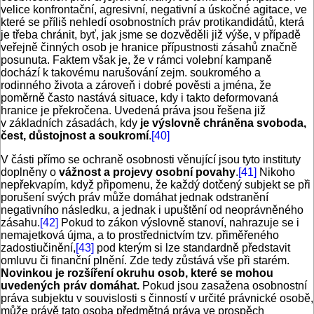
velice konfrontační, agresivní, negativní a úskočné agitace, ve
které se příliš nehledí osobnostních práv protikandidátů, která
je třeba chránit, byť, jak jsme se dozvěděli již výše, v případě
veřejně činných osob je hranice přípustnosti zásahů značně
posunuta. Faktem však je, že v rámci volební kampaně
dochází k takovému narušování zejm. soukromého a
rodinného života a zároveň i dobré pověsti a jména, že
poměrně často nastává situace, kdy i takto deformovaná
hranice je překročena. Uvedená práva jsou řešena již
v základních zásadách, kdy
je výslovně chráněna svoboda,
čest, důstojnost a soukromí
.
[40]
V části přímo se ochraně osobnosti věnující jsou tyto instituty
doplněny o
vážnost a projevy osobní povahy
.
[41]
Nikoho
nepřekvapím, když připomenu, že každý dotčený subjekt se při
porušení svých práv může domáhat jednak odstranění
negativního následku, a jednak i upuštění od neoprávněného
zásahu.
[42]
Pokud to zákon výslovně stanoví, nahrazuje se i
nemajetková újma, a to prostřednictvím tzv. přiměřeného
zadostiučinění,
[43]
pod kterým si lze standardně představit
omluvu či finanční plnění. Zde tedy zůstává vše při starém.
Novinkou je rozšíření okruhu osob, které se mohou
uvedených práv domáhat.
Pokud jsou zasažena osobnostní
práva subjektu v souvislosti s činností v určité právnické osobě,
může právě tato osoba předmětná práva ve prospěch