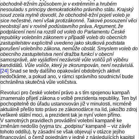
obchodně-tržním způsobem je v extrémním a hrubém
nesouladu s principy demokratického právního státu. Krajský
soud zcela mylně dovodil, že obchodně-tržní pojetí voleb je
sice nečestné, není však protizákonné. Takové posouzení věci
neobstojí ani v rovině podústavního práva. Argument, že
podplácení není na rozdíl od voleb do Parlamentu České
republiky volebním zákonem v případě voleb do obecních
zastupitelstev explicitně uvedeno jako skutková podstata
porušení volebního zákona, nemůže obstát. Smyslem voleb do
obecního zastupitelstva není dražba funkcí v obecní
samosprávě, ale vyjádření nezávislé vůle voličů při výběru
kandidátů. Vůle voliče, který je zkorumpován, není nezávislá
.
[24]
Snad se tedy dalšího opakování obdobných aktivit
nedočkáme, a pokud ano, v rámci správního soudnictví bude
ochráněna skutečná vůle voličstva.
Revoluci pro české volební právo a s tím spojenou kampaň
znamenalo přijetí zákona o volbě prezidenta republiky. Ten byl
pochopitelně do úřadu ustanovován již v minulosti, nicméně
aktuálně přešlo toto právo ze zákonodárce na lid, jakožto zdroj
veškeré státní moci, a prezident tak je nyní volen přímo.
V samotných pravidlech provádění volební kampaně ke
změnám nedošlo (vyjma tzv. „podpisu“ kampaně – viz závěr
tohoto oddílu), ty zásadní se však objevují v otázce jejího
financování, o čemž pojednám v jedné z následujících kapitol