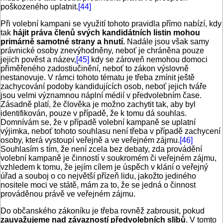
poškozeného uplatnit.
[44]
Při volební kampani se využití tohoto pravidla přímo nabízí, kdy
tak
hájit práva členů svých kandidátních listin mohou
primárně samotné strany a hnutí.
Nadále jsou však samy
právnické osoby znevýhodněny, neboť je chráněna pouze
jejich pověst a název,
[45]
kdy se zároveň nemohou domoci
přiměřeného zadostiučinění, neboť to zákon výslovně
nestanovuje. V rámci tohoto tématu je třeba zmínit ještě
zachycování podoby kandidujících osob, neboť jejich tváře
jsou velmi významnou náplní médií v předvolebním čase.
Zásadně platí, že člověka je možno zachytit tak, aby byl
identifikován, pouze v případě, že k tomu dá souhlas.
Domnívám se, že v případě volební kampaně se uplatní
výjimka, neboť tohoto souhlasu není třeba v případě zachycení
osoby, která vystoupí veřejně a ve veřejném zájmu.
[46]
Souhlasím s tím, že není zcela bez debaty, zda provádění
volební kampaně je činností v soukromém či veřejném zájmu,
vzhledem k tomu, že jejím cílem je úspěch v klání o veřejný
úřad a souboj o co největší přízeň lidu, jakožto jediného
nositele moci ve státě, mám za to, že se jedná o činnost
prováděnou právě ve veřejném zájmu.
Do občanského zákoníku je třeba rovněž zabrousit, pokud
zauvažujeme nad závazností předvolebních slibů
. V tomto