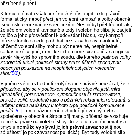
přislíbené plnění.
K tomuto tématu však není možné přistoupit takto právně
formalisticky, neboť přeci jen volební kampaň a volby obecně
jsou institutem značně specifickým. Nesmí být přehlédnut fakt,
že účelem volební kampaně a tedy i volebního slibu je zaujetí
voliče a jeho přesvědčení k odevzdání hlasu, kdy kampaň
může v tomto ohledu probíhat bez jakýchkoliv mantinelů,
přičemž volební sliby mohou být nereálné, nesplnitelné,
sarkastické, vtipné, ironické či humorné (viz např. analogicky
závěr Nejvyššího správního soudu, dle kterého
platnost volby
kandidátů určité politické strany nelze účinně zpochybnit
obecným poukazem na nesplnitelnost jejich volebních
slibů
[50]
).
V jiném svém rozhodnutí tentýž soud správně poukázal, že
je
přípustné, aby se v politickém sloganu objevila jistá míra
přehánění, personalizace, symboličnosti či zkratkovitosti,
protože volič, podobně jako u běžných reklamních sloganů, s
určitou mírou nadsázky u tohoto typu politické komunikace
počítá
.
[51]
Tento názor není rozhodně převratný, nýbrž
společensky obecně a široce přijímaný, přičemž se vztahuje
zejména právě na volební sliby. Již z jejich vnitřní povahy a
smyslu
nemůže vyplývat jejich právní závaznost
(jinou
záležitostí je pak závaznost politická). Byť tedy volební slib