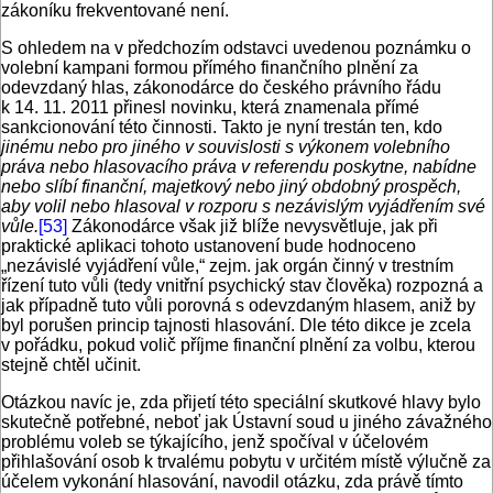
zákoníku frekventované není.
S ohledem na v předchozím odstavci uvedenou poznámku o
volební kampani formou přímého finančního plnění za
odevzdaný hlas, zákonodárce do českého právního řádu
k 14. 11. 2011 přinesl novinku, která znamenala přímé
sankcionování této činnosti. Takto je nyní trestán ten, kdo
jinému nebo pro jiného v souvislosti s výkonem volebního
práva nebo hlasovacího práva v referendu poskytne, nabídne
nebo slíbí finanční, majetkový nebo jiný obdobný prospěch,
aby volil nebo hlasoval v rozporu s nezávislým vyjádřením své
vůle.
[53]
Zákonodárce však již blíže nevysvětluje, jak při
praktické aplikaci tohoto ustanovení bude hodnoceno
„nezávislé vyjádření vůle,“ zejm. jak orgán činný v trestním
řízení tuto vůli (tedy vnitřní psychický stav člověka) rozpozná a
jak případně tuto vůli porovná s odevzdaným hlasem, aniž by
byl porušen princip tajnosti hlasování. Dle této dikce je zcela
v pořádku, pokud volič příjme finanční plnění za volbu, kterou
stejně chtěl učinit.
Otázkou navíc je, zda přijetí této speciální skutkové hlavy bylo
skutečně potřebné, neboť jak Ústavní soud u jiného závažného
problému voleb se týkajícího, jenž spočíval v účelovém
přihlašování osob k trvalému pobytu v určitém místě výlučně za
účelem vykonání hlasování, navodil otázku, zda právě tímto