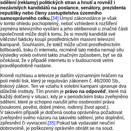
sdělení (reklamy) politických stran a hnutí a rovněž i
nezávislých kandidátů na poslance, senátory, prezidenta
republiky nebo členy zastupitelstva územního
samosprávného celku.
[34]
Úmysl zákonodárce je však
v tomto ohledu pochopitelný, neboť vzhledem k rozšíření
zejména televizního vysílání a jeho oblíbenosti u značné části
společnosti může dojít k tomu, že si movitý kandidát své
vítězství fakticky koupí prostřednictvím masivní televizní
kampaně. Souhlasím, že totéž může učinit prostřednictvím
billboardů, tisku či internetu, nicméně tato média nemají sílu
výsledky voleb ovlivnit takto značným způsobem, byť se dá
očekávat, že v případě internetu to v budoucnosti velmi
pravděpodobně nastane.
Kromě rozhlasu a televize je dalším významným hráčem na
poli médií tisk, který je regulován zákonem č. 46/2000 Sb.,
tiskový zákon. Ten ve vztahu k volební kampani upravuje dva
důležité instituty. Tím prvním je
právo na odpověď
, které má
každý dotčený v situaci, kdy je v periodickém tisku zveřejněno
sdělení, které je schopno narušit jeho osobnostní práva
(soukromí, pověst, dobré jméno, rodinný život apod.).
V takovém případě je dotčená osoba oprávněna požadovat
zveřejnění svého názoru na takovéto sdělení, jeho doplnění,
zpřesnění či vyvracení.
[35]
Pokud tak vydavatel neučiní
dobrovolně, je poškozený oprávněn obrátit se na soud.