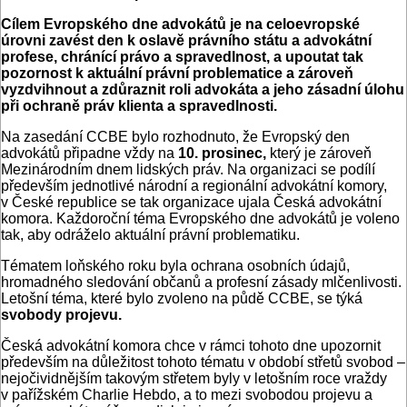
Cílem Evropského dne advokátů je na celoevropské
úrovni zavést den k oslavě právního státu a advokátní
profese, chránící právo a spravedlnost, a upoutat tak
pozornost k aktuální právní problematice a zároveň
vyzdvihnout a zdůraznit roli advokáta a jeho zásadní úlohu
při ochraně práv klienta a spravedlnosti.
Na zasedání CCBE bylo rozhodnuto, že Evropský den
advokátů připadne vždy na
10. prosinec,
který je zároveň
Mezinárodním dnem lidských práv. Na organizaci se podílí
především jednotlivé národní a regionální advokátní komory,
v České republice se tak organizace ujala Česká advokátní
komora. Každoroční téma Evropského dne advokátů je voleno
tak, aby odráželo aktuální právní problematiku.
Tématem loňského roku byla ochrana osobních údajů,
hromadného sledování občanů a profesní zásady mlčenlivosti.
Letošní téma, které bylo zvoleno na půdě CCBE, se týká
svobody projevu.
Česká advokátní komora chce v rámci tohoto dne upozornit
především na důležitost tohoto tématu v období střetů svobod –
nejočividnějším takovým střetem byly v letošním roce vraždy
v pařížském Charlie Hebdo, a to mezi svobodou projevu a