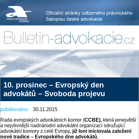
10. prosinec – Evropský den
advokátů – Svoboda projevu
publikováno:
30.11.2015
Rada evropských advokátních komor (
CCBE),
která jenejvětší
a nejvlivnější nadnárodní advokátní organizací sdružující
advokátní komory z celé Evropy,
již loni iniciovala založení
nové tradice – Evropského dne advokátů.