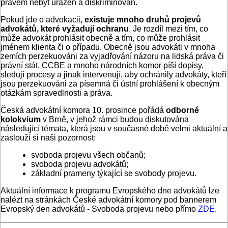
právem nebýt urážen a diskriminován.
Pokud jde o advokacii,
existuje mnoho druhů projevů
advokátů, které vyžadují ochranu
. Je rozdíl mezi tím, co
může advokát prohlásit obecně a tím, co může prohlásit
jménem klienta či o případu. Obecně jsou advokáti v mnoha
zemích perzekuováni za vyjadřování názoru na lidská práva či
právní stát. CCBE a mnoho národních komor píší dopisy,
sledují procesy a jinak intervenují, aby ochránily advokáty, kteří
jsou perzekuováni za písemná či ústní prohlášení k obecným
otázkám spravedlnosti a práva.
Česká advokátní komora 10. prosince pořádá
odborné
kolokvium
v Brně, v jehož rámci budou diskutována
následující témata, která jsou v současné době velmi aktuální a
zaslouží si naši pozornost:
svoboda projevu všech občanů;
svoboda projevu advokátů;
základní prameny týkající se svobody projevu.
Aktuální informace k programu Evropského dne advokátů lze
nalézt na stránkách České advokátní komory pod bannerem
Evropský den advokátů - Svoboda projevu nebo přímo
ZDE
.