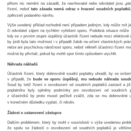
přitom nic nemění na zásadě, že navrhovatel nebo odvolatel jsou „p
řízení, neboť
tato zásada nemá odraz v hrazení soudních poplatků
zpětvzetí podaného návrhu.
Výše uvedený příklad rozhodně není případem jediným, kdy může mít ji
či odvolatel zájem na rychlém vyřešení sporu. Podobná situace může n
kdy se v prvním stupni úspěšný účastník řízení nebude moci efektivně 
by jistě byla tato možnost i v případě žalob na určení vlastnických pr
nelze ani psychickou náročnost sporu, neboť někteří účastníci řízení m
možná by přivítali, pokud by mohli spor tímto způsobem urychlit.
Náhrada nákladů
Účastník řízení, který dobrovolně soudní poplatky uhradil, by se ovšem
v případě, že
bude ve sporu úspěšný, mu nebude náhrada soudní
Soud by totiž řízení o osvobození od soudních poplatků zastavil a j
poplatníka byly splněny podmínky pro osvobození od soudních po
z účastníků by proto musel pečlivě zvážit, zda se mu dobrovolné u
v konečném důsledku vyplatí, či nikoliv.
Žádost o ustanovení zástupce
Dalším problémem, který by mohl v souvislosti s výše uvedenou proble
že spolu se žádostí o osvobození od soudních poplatků je větši