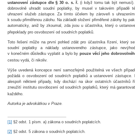
ustanovení zástupce dle § 30 o. s. ř.
(i když tomu tak být nemusí).
dobrovolně uhradit soudní poplatky, by musel v takovém případě té
uhrazení služeb zástupce. Za tímto účelem by zároveň s uhrazením 
k soudu přiměřenou zálohu. Na základě složení přiměřené zálohy by pa
automaticky, aniž by zkoumal, zda jsou u účastníka, který o ustanov
přepoklady pro osvobození od soudních poplatků.
Toto řešení může na první pohled zdát pro účastníka řízení, který se
soudní poplatky a náklady ustanoveného zástupce, jako nevýh
v konečném důsledku vyplatit a bylo by
pouze věcí jeho dobrovolnéh
cestou vydá, či nikoliv.
Výše uvedená koncepce není samozřejmě použitelná ve všech případe
požádá o osvobození od soudních poplatků a ustanovení zástupce. P
alespoň některé případy, kdy dochází na úkor ostatních účastníků ř
zneužití institutu osvobození od soudních poplatků, který má garantova
každého.
Autorka je advokátkou v Praze.
[1]
§2 odst. 1 písm. a) zákona o soudních poplatcích.
[2]
§2 odst. 5 zákona o soudních poplatcích.