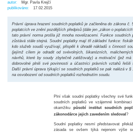
autor:
Mgr. Pavla Krejčí
publikováno:
17.02.2015
Právní úprava hrazení soudních poplatků je začleněna do zákona č. 
poplatcích ve znění pozdějších předpisů (dále jen „zákon o poplatcích
tato právní norma prošla již mnoha novelizacemi. Funkce soudních 
zůstává stále stejná. Soudní poplatky mají tři základní funkce: fiskální
kdo služeb soudů využívají, přispěli k úhradě nákladů s činností so
(jejímž cílem je odradit od svévolných, šikanózních, malicherný
návrhů, které by soudy zbytečně zatěžovaly) a motivační (jež má 
dobrovolné plnili své povinnosti a účastníci právních vztahů řešil
Další právní úprava týkající se soudních poplatků se pak nalézá v § 1
na osvobození od soudních poplatků rozhodnutím soudu.
Plní však soudní poplatky všechny své fun
soudních poplatků ve vzájemné kombinaci
okamžiku
působí institut soudních popl
zákonodárce jejich zavedením sledoval
?
Soudní poplatky nesmí představovat překáž
zásada se ovšem týká nejenom výše so