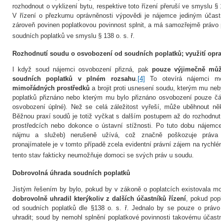
rozhodnout o vyklizení bytu, respektive toto řízení přeruší ve smyslu § 1
V řízení o přezkumu oprávněnosti výpovědi je nájemce jediným účast
zároveň povinen poplatkovou povinnost splnit, a má samozřejmě právo
soudních poplatků ve smyslu § 138 o. s. ř.
Rozhodnutí soudu o osvobození od soudních poplatků; využití opr
I když soud nájemci osvobození přizná, pak
pouze výjimečně můž
soudních poplatků v plném rozsahu
.
[4]
To otevírá nájemci 
mimořádných prostředků
a brojit proti usnesení soudu, kterým mu ne
poplatků přiznáno nebo kterým mu bylo přiznáno osvobození pouze č
osvobození úplné). Než se celá záležitost vyřeší, může uběhnout něk
Běžnou praxí soudů je totiž vyčkat s dalším postupem až do rozhodnu
prostředcích nebo dokonce o ústavní stížnosti. Po tuto dobu nájemce
nájmu a služeb) nerušeně užívá, což značně poškozuje práva p
pronajímatele je v tomto případě zcela evidentní právní zájem na rychl
tento stav fakticky neumožňuje domoci se svých práv u soudu.
Dobrovolná úhrada soudních poplatků
Jistým řešením by bylo, pokud by v zákoně o poplatcích existovala m
dobrovolně uhradil kterýkoliv z dalších účastníků řízení
, pokud pop
od soudních poplatků dle §138 o. s. ř. Jednalo by se pouze o právo
uhradit; soud by nemohl splnění poplatkové povinnosti takovému účastn