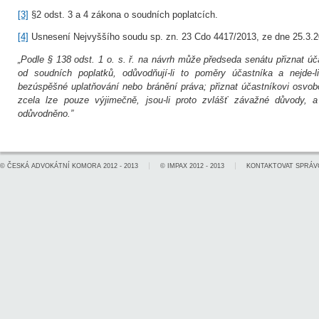
[3]
§2 odst. 3 a 4 zákona o soudních poplatcích.
[4]
Usnesení Nejvyššího soudu sp. zn. 23 Cdo 4417/2013, ze dne 25.3.2
„Podle § 138 odst. 1 o. s. ř. na návrh může předseda senátu přiznat úč
od soudních poplatků, odůvodňují-li to poměry účastníka a nejde-
bezúspěšné uplatňování nebo bránění práva; přiznat účastníkovi osvo
zcela lze pouze výjimečně, jsou-li proto zvlášť závažné důvody, a
odůvodněno.”
©
ČESKÁ ADVOKÁTNÍ KOMORA
2012 - 2013
©
IMPAX
2012 - 2013
KONTAKTOVAT SPRÁV