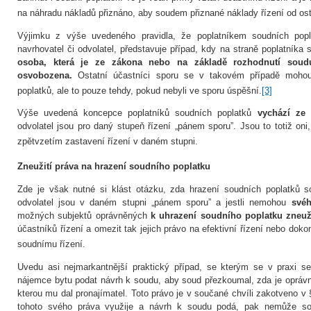
na náhradu nákladů přiznáno, aby soudem přiznané náklady řízení od os
Výjimku z výše uvedeného pravidla, že poplatníkem soudních pop
navrhovatel či odvolatel, představuje případ, kdy na straně poplatníka
osoba, která je ze zákona nebo na základě rozhodnutí soud
osvobozena.
Ostatní účastníci sporu se v takovém případě mohou
poplatků, ale to pouze tehdy, pokud nebyli ve sporu úspěšní.
[3]
Výše uvedená koncepce poplatníků soudních poplatků
vychází ze
odvolatel jsou pro daný stupeň řízení „pánem sporu”. Jsou to totiž o
zpětvzetím zastavení řízení v daném stupni.
Zneužití práva na hrazení soudního poplatku
Zde je však nutné si klást otázku, zda hrazení soudních poplatků s
odvolatel jsou v daném stupni „pánem sporu” a jestli nemohou
své
možných subjektů oprávněných
k uhrazení soudního poplatku zneuž
účastníků řízení a omezit tak jejich právo na efektivní řízení nebo dokon
soudnímu řízení.
Uvedu asi nejmarkantnější praktický případ, se kterým se v praxi 
nájemce bytu podat návrh k soudu, aby soud přezkoumal, zda je opráv
kterou mu dal pronajímatel. Toto právo je v součané chvíli zakotveno v
tohoto svého práva využije a návrh k soudu podá, pak nemůže so