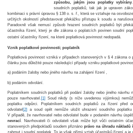
způsobu, jakým jsou poplatky vybírány
soudních poplatků, tak jak je upraven zák
kombinaci s právní úpravou § 138 o. s. ř., která se vztahuje na osvoboz
určitých okolností představovat překážku přístupu k soudu a narušovat
Paradoxně však nemusí způsob hrazení soudních poplatků být překá
účastníka řízení, který je dle zákona o poplatcích povinen soudní popl
ostatní účastníky řízení, na které poplatková povinnost nedopadá.
Vznik poplatkové povinnosti; poplatník
Poplatková povinnost vzniká v případech stanovených v § 4 zákona o p
článku jsou důležité pouze následující případy vzniku poplatkové povino
a) podáním žaloby nebo jiného návrhu na zahájení řízení ,
b) podáním odvolání.
Poplatníkem soudních poplatků při podání žaloby nebo jiného návrhu 
pouze navrhovatel.
[1]
Soud nikdy (s níže uvedenou výjimkou) nemůže
poplatku odpůrci. Poplatníkem soudních poplatků za řízení před
odvolatel
[2]
a soud opět nemůže uložit uhrazení soudního poplatku j
V případě, že navrhovatel nebo odvolatel bude v podaném návrhu úsp
nevrací
. Navrhovateli či odvolateli však může být vůči ostatním úč
stanovených předpokladů soudem přiznáno
právo na úhradu nákladů 
zahrnut i soudní poplatek. To je však přímý vztah účastníků řízení a j