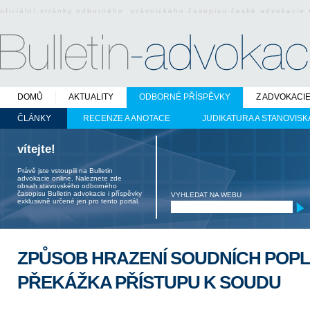
oficiální stránky odborného právnického časopisu české advokacie
DOMŮ
AKTUALITY
ODBORNÉ PŘÍSPĚVKY
Z ADVOKACI
ČLÁNKY
RECENZE A ANOTACE
JUDIKATURA A STANOVISK
vítejte!
Právě jste vstoupili na Bulletin
advokacie online. Naleznete zde
obsah stavovského odborného
časopisu Bulletin advokacie i příspěvky
VYHLEDAT NA WEBU
exklusivně určené jen pro tento portál.
ZPŮSOB HRAZENÍ SOUDNÍCH POP
PŘEKÁŽKA PŘÍSTUPU K SOUDU