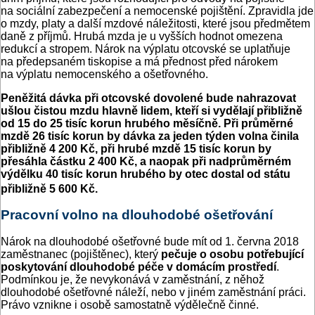
na sociální zabezpečení a nemocenské pojištění. Zpravidla jde
o mzdy, platy a další mzdové náležitosti, které jsou předmětem
daně z příjmů. Hrubá mzda je u vyšších hodnot omezena
redukcí a stropem. Nárok na výplatu otcovské se uplatňuje
na předepsaném tiskopise a má přednost před nárokem
na výplatu nemocenského a ošetřovného.
Peněžitá dávka při otcovské dovolené bude nahrazovat
ušlou čistou mzdu hlavně lidem, kteří si vydělají přibližně
od 15 do 25 tisíc korun hrubého měsíčně. Při průměrné
mzdě 26 tisíc korun by dávka za jeden týden volna činila
přibližně 4 200 Kč, při hrubé mzdě 15 tisíc korun by
přesáhla částku 2 400 Kč, a naopak při nadprůměrném
výdělku 40 tisíc korun hrubého by otec dostal od státu
přibližně 5 600 Kč.
Pracovní volno na dlouhodobé ošetřování
Nárok na dlouhodobé ošetřovné bude mít od 1. června 2018
zaměstnanec (pojištěnec), který
pečuje o osobu potřebující
poskytování dlouhodobé péče v domácím prostředí
.
Podmínkou je, že nevykonává v zaměstnání, z něhož
dlouhodobé ošetřovné náleží, nebo v jiném zaměstnání práci.
Právo vznikne i osobě samostatně výdělečně činné.