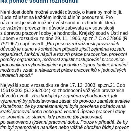
Na pomoc soudní rozhodnutí
Není dost dobře možné uvádět důvody, o které by mohlo jít.
Bude záležet na každém individuálním posouzení. Pro
názornost je však možné uvést soudní rozhodnutí, která
se vážnými provozními důvody zabývala a v souvislosti
s úpravou pracovní doby je hodnotila. Krajský soud v Ústí nad
Labem v rozsudku ze dne 29. 11. 1966, sp.zn.7 C o 378/66 (R
75/1967) např. uvedl: „
Pro posouzení vážnosti provozních
důvodů je nutno v konkrétním případě zjistit zejména rozsah,
organizaci, funkční náplň a rozvrh práce pracovnice, provozní
poměry organizace, možnost zajistit zastupování pracovnice
pracovníkem vykonávajícím v podniku stejnou funkci, finanční
možnosti i vztah a návaznost práce pracovníků v jednotlivých
útvarech apod.“
Nejvyšší soud v rozsudku ze dne 17. 12. 2003, sp.zn.21 Cdo
1561/2003 (SJ 29/2004) ke zhodnocení vážných provozních
důvodů uvedl: „
Rozhodující je zejména vyhodnocení, jak
významný by představovala zásah do provozu zaměstnavatele
skutečnost, že by zaměstnankyni byla povolena požadovaná
kratší pracovní doba nebo jiná vhodná úprava pracovní doby
ve srovnání se staven, kdy pracuje (by pracovala)
po stanovenou týdenní pracovní dobu. Pouze v případě, že by
tím byl znemožněn narušen nebo vážně ohrožen řádný provoz