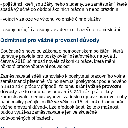
- pojištěnci, kteří jsou žáky nebo studenty, ze zaměstnání, které
spadá výlučně do období školních prázdnin nebo prázdnin,
- vojáci v záloze ve výkonu vojenské činné služby,
- osoby pečující a osoby v evidenci uchazečů o zaměstnání.
Odmítnutí pro vážné provozní důvody
Současně s novelou zákona o nemocenském pojištění, která
upravuje pravidla pro poskytování ošetřovného, nabývá 1.
června 2018 účinnosti novela zákoníku práce, která mění
některé pracovněprávní souvislosti.
Zaměstnavatel sdělí stanovisko k poskytnutí pracovního volna
zaměstnanci písemně. Volno nemusí poskytnout podle nového
§ 191a zák. práce v případě, že tomu
brání vážné
provozní
důvody
. Je to obdoba ustanovení § 241 zák. práce, kdy
zaměstnavatel nemusí vyhovět žádosti o úpravě pracovní doby,
např. matky pečující o dítě ve věku do 15 let, pokud tomu brání
vážné provozní důvody. Lze předpokládat, že této možnosti
budou využívat zaměstnavatelé jen ve skutečně
odůvodněných případech.