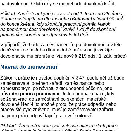
na dovolenou. O tyto dny se mu nebude dovolená krátit.
Příklad: Zaměstnankyně pracovala od 1. ledna do 28. února.
Potom nastoupila na dlouhodobé ošetřování v trvání 90 dnů
do konce května, kdy skončila pracovní poměr. Nárok
na poměrnou část dovolené jí vznikl, i když do skončení
pracovního poměru neodpracovala 60 dnů.
V případě, že bude zaměstnanec čerpat dovolenou a v této
době vznikne potřeba dlouhodobé péče a on ji využije,
dovolená se mu přerušuje (viz nový § 219 odst. 1. zák. práce).
Návrat do zaměstnání
Zákoník práce je novelou doplněn v § 47, podle něhož bude
zaměstnavatel povinen zařadit zaměstnance nebo
zaměstnankyni po návratu z dlouhodobé péče na jeho
původní práci a pracoviště
. Je to obdoba situace, kdy
se žena vrací do zaměstnání po skončení mateřské
dovolené.Není-li to možné proto, že práce odpadla nebo
pracoviště bylo zrušeno, musí je zaměstnavatel zařadit
na jinou práci odpovídající pracovní smlouvě.
Příklad:
Žena má v pracovní smlouvě uveden druh práce