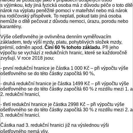
s výjimkou, kdy jiná fyzická osoba má z důvodu péče o toto dítě
nárok na výplatu peněžité pomoci v mateřství nebo má nárok
na rodičovský příspěvek. To neplatí, pokud tato jiná osoba
nemůže o dítě pečovat z důvodu nemoci, úrazu, porodu nebo
karantény.
Výše ošetřovného je ovlivněna denním vyměřovacím
základem, tedy výší mzdy, platu, pohyblivých složek mzdy,
prémií, odměn apod.
Činí 60 % tohoto základu
. Při jeho
výpočtu se vychází z redukčních hranic, které se každoročně
zvyšují. V roce 2018 jsou:
- první redukční hranice je částka 1 000 Kč – při výpočtu výše
ošetřovného se do této částky započítá 90 %,
- druhá redukční hranice je částka 1499 Kč – při výpočtu výše
ošetřovného se do této částky započítá 60 % z rozdílu mezi 1. a
2. redukční hranicí,
- třetí redukční hranice je částka 2998 Kč – při výpočtu výše
ošetřovného se do této částky započítá 30 % z rozdílu mezi 2. a
3. redukční hranicí.
Částka nad 3. redukční hranici již na výslednou výši
ošetřovného nemá vliv.