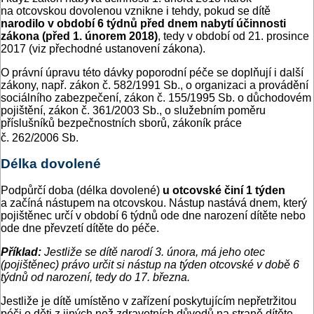
na otcovskou dovolenou vznikne i tehdy, pokud se dítě
narodilo v období 6 týdnů před dnem nabytí účinnosti
zákona (před 1. únorem 2018)
, tedy v období od 21. prosince
2017 (viz přechodné ustanovení zákona).
O právní úpravu této dávky poporodní péče se doplňují i další
zákony, např. zákon č. 582/1991 Sb., o organizaci a provádění
sociálního zabezpečení, zákon č. 155/1995 Sb. o důchodovém
pojištění, zákon č. 361/2003 Sb., o služebním poměru
příslušníků bezpečnostních sborů, zákoník práce
č. 262/2006 Sb.
Délka dovolené
Podpůrčí doba (délka dovolené)
u otcovské činí 1 týden
a začíná nástupem na otcovskou. Nástup nastává dnem, který
pojištěnec určí v období 6 týdnů ode dne narození dítěte nebo
ode dne převzetí dítěte do péče.
Příklad:
Jestliže se dítě narodí 3. února, má jeho otec
(pojištěnec) právo určit si nástup na týden otcovské v době 6
týdnů od narození, tedy do 17. března.
Jestliže je dítě umístěno v zařízení poskytujícím nepřetržitou
péči o děti z jiných než zdravotních důvodů na straně dítěte