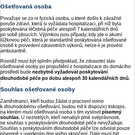
Ošetřovaná osoba
Považuje se za ni fyzická osoba, u které došlo k závažné
poruše zdraví, která si vyžádala hospitalizaci, při níž byla
poskytována léčebná péče alespoň 7 kalendářních dnů
po sobě jdoucích. Výjimkou jsou případy, kdy jde o akutní
lůžkovou péči, která je standardně poskytována ošetřované
osobě k provedení zdravotních výkonů, nelze-li je provést
ambulantně.
Rovněž musí být splněn předpoklad, že zdravotní stav
ošetřované osoby po propuštění z hospitalizace do domácího
prostředí bude
nezbytně vyžadovat poskytování
dlouhodobé péče po dobu alespoň 30 kalendářních dnů.
Souhlas ošetřované osoby
Zaměstnanci, kteří budou žádat o pracovní volno
k dlouhodobému ošetřování, budou mít k dispozici tiskopis,
na kterém musí ošetřovaná osoba s tím vyslovit
písemný
souhlas.
U nezletilých, kteří nenabyli plné svéprávnosti,
se souhlas s poskytováním dlouhodobé péče nevyžaduje.
Souhlas s poskytováním dlouhodobé péče lze odvolat pouze
písemně s uvedením dne jejího skončení. Dále musí být