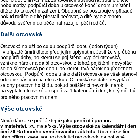
nebo matky, podpůrčí doba u otcovské končí dnem umístění
dítěte do takového zařízení. Obdobně se postupuje v případě,
pokud rodiče o dítě přestali pečovat, a dítě bylo z tohoto
důvodu svěřeno do péče nahrazující péči rodičů.
Další otcovská
Otcovská náleží po celou podpůrčí dobu (jeden týden)
i v případě úmrtí dítěte před jejím uplynutím. Jestliže v průběhu
podpůrčí doby, po kterou se pojištěnci vyplácí otcovská,
vznikne nárok na další otcovskou z téhož pojištění, nevyplácí
se další otcovská po dobu, po kterou trvá nárok na předchozí
otcovskou. Podpůrčí doba u této další otcovské se však stanoví
ode dne nástupu na otcovskou. Otcovská se dále nevyplácí
za dny pracovního klidu, pokud pojištěnci nevznikl nárok
na výplatu otcovské alespoň za 1 kalendářní den, který měl být
pro něho pracovním dnem.
Výše otcovské
Nová dávka se počítá stejně jako
peněžitá pomoc
v mateřství
, tzv. mateřská.
Výše otcovské za kalendářní den
činí 70 % denního vyměřovacího
základu.
Rozumí se tím
úhrn příjmů, které jsou rozhodující pro odvody na pojistné