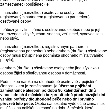
zaměstnanec (pojištěnec) je:
- manželem (manželkou) ošetřované osoby nebo
registrovaným partnerem (registrovanou partnerkou)
ošetřované osoby,
- příbuzným v linii přímé s ošetřovanou osobou nebo je její
sourozenec, tchyně, tchán, snacha, zeť, neteř, synovec, teta
nebo strýc,
- manželem (manželkou), registrovaným partnerem
(registrovanou partnerkou) nebo druhem (družkou) ošetřované
osoby (musí být splněna podmínka shodného místa trvalého
pobytu),
- druhem (družkou) ošetřované osoby nebo jinou fyzickou
osobou žijící s ošetřovanou osobou v domácnosti.
Podmínkou nároku na dlouhodobé ošetřovné z pojištěné
činnosti, která je zaměstnáním, je
účast na pojištění
zaměstnance alespoň po dobu 90 kalendářních dnů
v posledních 4 měsících bezprostředně předcházející dni
vzniku potřeby dlouhodobé péče nebo dni prvního
převzetí této péče
. Osoba samostatně výdělečně činná musí
mít účast na pojištění alespoň po dobu 3 měsíců, které