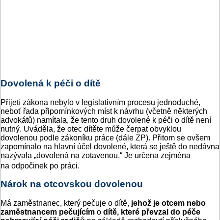
Dovolená k péči o dítě
Přijetí zákona nebylo v legislativním procesu jednoduché,
neboť řada připomínkových míst k návrhu (včetně některých
advokátů) namítala, že tento druh dovolené k péči o dítě není
nutný. Uváděla, že otec dítěte může čerpat obvyklou
dovolenou podle zákoníku práce (dále ZP). Přitom se ovšem
zapomínalo na hlavní účel dovolené, která se ještě do nedávna
nazývala „dovolená na zotavenou.“ Je určena zejména
na odpočinek po práci.
Nárok na otcovskou dovolenou
Má zaměstnanec, který pečuje o dítě,
jehož je otcem nebo
zaměstnancem pečujícím
o
dítě, které převzal do péče