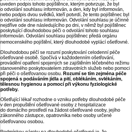
uveden podpis tohoto pojištěnce, kterým potvrzuje, že byl
o odvolání souhlasu informován, a den, kdy byl informován,
nebo podpis dvou svědků, kteří potvrdí, že tento pojištěnec byl
o odvolání souhlasu informován. Odvolání souhlasu je účinné
nejdříve ode dne následujícího po dni, v němž byl pojištěnec
poskytující dlouhodobou péči o odvolání tohoto souhlasu
informován. Odvolání souhlasu pojištěnec předá orgánu
nemocenského pojištění, který dlouhodobé vyplácí ošetřovné.
Dlouhodobou péčí se rozumí poskytování celodenní péče
ošetřované osobě. Spočívá v každodenním ošetřování,
provádění opatření spojených se zajištěním léčebného režimu
stanoveného poskytovatelem zdravotních služeb nebo pomoci
při péči o ošetřovanou osobu.
Rozumí se tím zejména péče
spojená s podáváním jídla a pití, oblékáním, svlékáním,
tělesnou hygienou a pomocí při výkonu fyziologické
potřeby.
Ošetřující lékař rozhodne o vzniku potřeby dlouhodobé péče
v den propuštění ošetřované osoby z hospitalizace
do domácího prostředí na žádost ošetřované osoby, jejího
zákonného zástupce, opatrovníka nebo osoby určené
ošetřovanou osobou.
Podmínkou nároku na dlouhodobé ošetřovné je, že