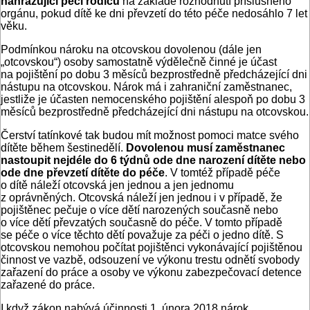
nahrazující péči rodičů
na základě rozhodnutí příslušného
orgánu, pokud dítě ke dni převzetí do této péče nedosáhlo 7 let
věku.
Podmínkou nároku na otcovskou dovolenou (dále jen
„otcovskou“) osoby samostatně výdělečně činné je účast
na pojištění po dobu 3 měsíců bezprostředně předcházející dni
nástupu na otcovskou. Nárok má i zahraniční zaměstnanec,
jestliže je účasten nemocenského pojištění alespoň po dobu 3
měsíců bezprostředně předcházející dni nástupu na otcovskou.
Čerství tatínkové tak budou mít možnost pomoci matce svého
dítěte během šestinedělí.
Dovolenou musí zaměstnanec
nastoupit nejdéle do 6 týdnů ode dne
narození dítěte nebo
ode dne převzetí dítěte do péče
. V tomtéž případě péče
o dítě náleží otcovská jen jednou a jen jednomu
z oprávněných. Otcovská náleží jen jednou i v případě, že
pojištěnec pečuje o více dětí narozených současně nebo
o více dětí převzatých současně do péče. V tomto případě
se péče o více těchto dětí považuje za péči o jedno dítě. S
otcovskou nemohou počítat pojištěnci vykonávající pojištěnou
činnost ve vazbě, odsouzení ve výkonu trestu odnětí svobody
zařazení do práce a osoby ve výkonu zabezpečovací detence
zařazené do práce.
I když zákon nabývá účinnosti 1. února 2018 nárok