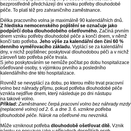
bezprostředně předcházejí dni vzniku potřeby dlouhodobé
péče. To platí též pro zahraničního zaměstnance.
Délka pracovního volna je maximálně 90 kalendářních dnů.
Z hlediska nemocenského pojištění se označuje jako
podpůrčí doba dlouhodobého ošetřovného.
Začíná prvním
dnem vzniku potřeby dlouhodobé péče a končí dnem, v němž
končí tato potřeba.
Jeho výše za kalendářní den činí 60 %
denního vyměřovacího základu.
Vyplácí se za kalendářní
dny, v nichž pojištěnec poskytoval dlouhodobou péči a v nichž
zároveň tato potřeba péče trvala.
S jeho poskytováním se nemůže počítat po dobu hospitalizace
ošetřované osoby, s výjimkou prvního a posledního
kalendářního dne této hospitalizace.
Rovněž se nevyplácí za dobu, po kterou mělo trvat pracovní
volno bez náhrady příjmu, pokud potřeba dlouhodobé péče
vznikla nejdříve dnem, který následuje po dni nástupu
na takové volno.
Příklad:
Zaměstnanec čerpá pracovní volno bez náhrady mzdy
(neplacené volno) od 2. 6. a dne 3. 6. vznikne potřeba
dlouhodobé péče. Nárok na ošetřovné mu nevzniká.
Může vzniknout potřeba
dlouhodobě ošetřovat dítě.
Vznik
nároku se posuzuje jako v případech dospělých osob