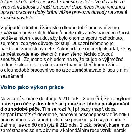
(plnění úkolů nebo činnosti) zaměstnavatele, lze dovodit, že
vyhovění žádosti o kratší pracovní dobu nebo jinou vhodnou
úpravu pracovní doby brání vážné provozní důvody na straně
zaměstnavatele.“
V případě odmítnutí žádosti o dlouhodobé pracovní volno
z vážných provozních důvodů bude mít zaměstnanec možnost
podávat návrh k soudu, aby bylo o tomto sporu rozhodnuto,
zejména, zda tyto důvody existují. Důkazní břemeno je
na straně zaměstnavatele. Zákonodárce nepředpokládal, že by
zaměstnavatelé existenci či neexistenci těchto důvodů
zneužívali. Zejména s ohledem na to, že půjde o výjimečné
rodinné situace takových zaměstnanců, kteří budou žádat
o dlouhodobé pracovní volno a že zaměstnavatelé jsou s nimi
seznámeni.
Volno jako výkon práce
Novela zák. práce doplňuje § 216 odst. 2 o znění, že za
výkon
práce pro účely dovolené se považuje i doba poskytování
dlouhodobé péče
. Tím se rozšiřují případy (např. doba
čerpání mateřské dovolené, pracovní neschopnost v důsledku
pracovního úrazu apod.), které se posuzují jako výkon práce.
Zahrnují se do 60 dnů (viz § 212 odst. 1 zák. práce), které musí
zaměstnanec splnit, aby mu v kalendářním roce vznikl nárok