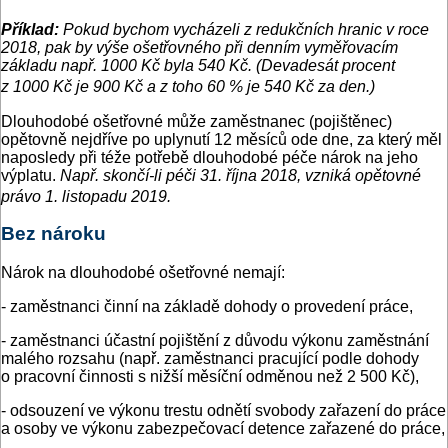
Příklad:
Pokud bychom vycházeli z redukčních hranic v roce
2018, pak by výše ošetřovného při denním vyměřovacím
základu např. 1000 Kč byla 540 Kč. (Devadesát procent
z 1000 Kč je 900 Kč a z toho 60 % je 540 Kč za den.)
Dlouhodobé ošetřovné může zaměstnanec (pojištěnec)
opětovně nejdříve po uplynutí 12 měsíců ode dne, za který měl
naposledy při téže potřebě dlouhodobé péče nárok na jeho
výplatu.
Např. skončí-li péči 31. října 2018, vzniká opětovné
právo 1. listopadu 2019.
Bez nároku
Nárok na dlouhodobé ošetřovné nemají:
- zaměstnanci činní na základě dohody o provedení práce,
- zaměstnanci účastní pojištění z důvodu výkonu zaměstnání
malého rozsahu (např. zaměstnanci pracující podle dohody
o pracovní činnosti s nižší měsíční odměnou než 2 500 Kč),
- odsouzení ve výkonu trestu odnětí svobody zařazení do práce
a osoby ve výkonu zabezpečovací detence zařazené do práce,