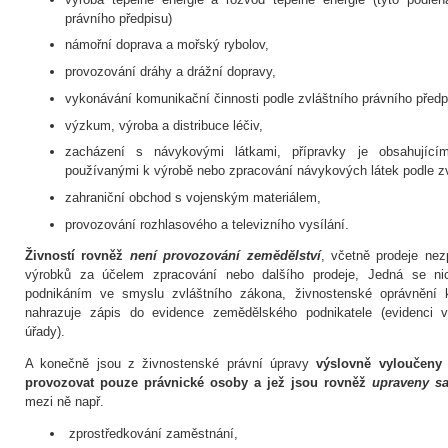
právního předpisu)
námořní doprava a mořský rybolov,
provozování dráhy a drážní dopravy,
vykonávání komunikační činnosti podle zvláštního právního předp
výzkum, výroba a distribuce léčiv,
zacházení s návykovými látkami, přípravky je obsahující
používanými k výrobě nebo zpracování návykových látek podle z
zahraniční obchod s vojenským materiálem,
provozování rozhlasového a televizního vysílání.
Živností rovněž
není provozování zemědělství
, včetně prodeje ne
výrobků za účelem zpracování nebo dalšího prodeje, Jedná se ni
podnikáním ve smyslu zvláštního zákona, živnostenské oprávnění 
nahrazuje zápis do evidence zemědělského podnikatele (evidenci 
úřady).
A konečně jsou z živnostenské právní úpravy
výslovně vyloučeny 
provozovat pouze právnické osoby a jež jsou rovněž
upraveny s
mezi ně např.
zprostředkování zaměstnání,