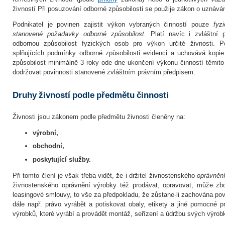
živností Při posuzování odborné způsobilosti se použije zákon o uznáván
Podnikatel je povinen zajistit výkon vybraných činností pouze
fyz
stanovené požadavky odborné způsobilost.
Platí navíc i zvláštní p
odbornou způsobilost fyzických osob pro výkon určité živnosti. 
splňujících podmínky odborné způsobilosti evidenci a uchovává kopie
způsobilost minimálně 3 roky ode dne ukončení výkonu činností těmito
dodržovat povinnosti stanovené zvláštním právním předpisem.
Druhy živností podle předmětu činnosti
Živnosti jsou zákonem podle předmětu živnosti členěny na:
výrobní,
obchodní,
poskytující služby.
Při tomto člení je však třeba vidět, že i držitel živnostenského
oprávnění
živnostenského oprávnění výrobky též prodávat, opravovat, může zbož
leasingové smlouvy, to vše za předpokladu, že zůstane-li zachována pov
dále např. právo vyrábět a potiskovat obaly, etikety a jiné pomocné p
výrobků, které vyrábí a provádět montáž, seřízení a údržbu svých výrob