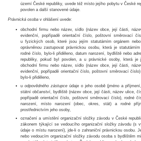
území České republiky, uvede též místo jejího pobytu v České re
povolen a další stanovené údaje.
Právnická osoba
v ohlášení uvede:
obchodní firmu nebo název, sídlo (název obce, její části, náze
evidenční, popřípadě orientační číslo, poštovní směrovací čí
u fyzických osob, které jsou jejím statutárním orgánem neb
oprávněnou zastupovat právnickou osobu, která je statutárním
rodné číslo, bylo-li přiděleno, datum narození, bydliště nebo a
republiky, pokud byl povolen, a u právnické osoby, která je 
obchodní firmu nebo název, sídlo (název obce, její části, náze
evidenční, popřípadě orientační číslo, poštovní směrovací číslo) 
bylo-li přiděleno,
u
odpovědného zástupce
údaje o jeho osobě (jméno a příjmení,
státní občanství, bydliště (název obce, její části, název ulice, č
popřípadě orientační číslo, poštovní směrovací číslo), rodné čís
narození, místo narození (obec, okres, stát) a rodné příjme
prostřednictvím jeho osoby,
označení a umístění organizační složky závodu v České republi
zákonem týkající se vedoucího organizační složky závodu (s v
údaje o místu narození), jde-li o zahraniční právnickou osobu.
nebo vedoucím organizační složky závodu osoba s bydlištěm m