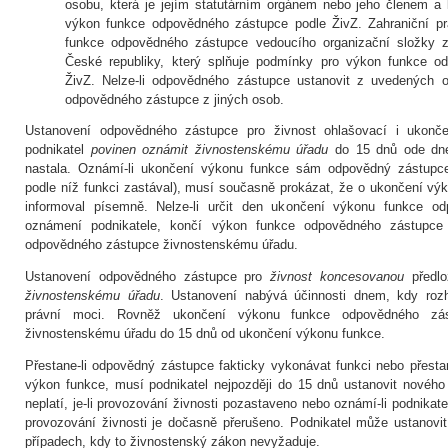
osobu, která je jejím statutárním orgánem nebo jeho členem a 
výkon funkce odpovědného zástupce podle ŽivZ. Zahraniční pr
funkce odpovědného zástupce vedoucího organizační složky
České republiky, který splňuje podmínky pro výkon funkce o
ŽivZ. Nelze-li odpovědného zástupce ustanovit z uvedených o
odpovědného zástupce z jiných osob.
Ustanovení odpovědného zástupce pro živnost ohlašovací i ukonč
podnikatel
povinen oznámit živnostenskému úřadu
do 15 dnů ode dne
nastala. Oznámí-li ukončení výkonu funkce sám odpovědný zástupce
podle níž funkci zastával), musí současně prokázat, že o ukončení vý
informoval písemně. Nelze-li určit den ukončení výkonu funkce o
oznámení podnikatele, končí výkon funkce odpovědného zástupc
odpovědného zástupce živnostenskému úřadu.
Ustanovení odpovědného zástupce pro
živnost koncesovanou
předlo
živnostenskému úřadu
. Ustanovení nabývá účinnosti dnem, kdy rozh
právní moci. Rovněž ukončení výkonu funkce odpovědného zás
živnostenskému úřadu do 15 dnů od ukončení výkonu funkce.
Přestane-li odpovědný zástupce fakticky vykonávat funkci nebo přesta
výkon funkce, musí podnikatel nejpozději do 15 dnů ustanovit novéh
neplatí, je-li provozování živnosti pozastaveno nebo oznámí-li podnika
provozování živnosti je dočasně přerušeno. Podnikatel může ustanovi
případech, kdy to živnostenský zákon nevyžaduje.