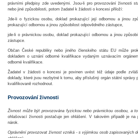
právními předpisy zde uvedenými. Jsou-li pro provozování živnosti 
nebo jiné způsobilosti, potom žadatel k žádosti o koncesi přiloží:
Jde-li o fyzickou osobu, doklad prokazující její odbornou a jinou zp
prokazující odbornou a jinou způsobilost odpovědného zástupce,
jde-li o právnickou osobu, doklad prokazující odbornou a jinou způso
zástupce.
Občan České republiky nebo jiného členského státu EU může prok
dokladem o uznání odborné kvalifikace vydaným uznávacím orgáne
odborné kvalifikace.
Žadatel v žádosti o koncesi je povinen uvést též údaje podle zvlášt
doklady, které jsou nezbytné k tomu, aby příslušný orgán státní správy
kvalifikovaně rozhodnout.
Provozování živnosti
Živnost může být provozována fyzickou nebo právnickou osobou, a to
ohlašovací živnosti postačuje jen ohlášení. V takovém případě je na 
nárok.
Oprávnění provozovat živnost
vzniká - s výjimkou osob zapisovaných do