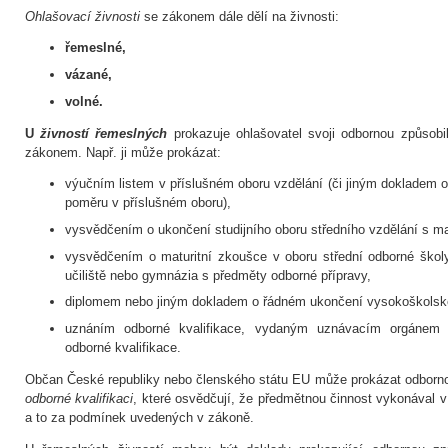
Ohlašovací živnosti
se zákonem dále dělí na živnosti:
řemeslné,
vázané,
volné.
U
živností řemeslných
prokazuje ohlašovatel svoji odbornou způsob
zákonem. Např. ji může prokázat:
výučním listem v příslušném oboru vzdělání (či jiným dokladem
poměru v příslušném oboru),
vysvědčením o ukončení studijního oboru středního vzdělání s ma
vysvědčením o maturitní zkoušce v oboru střední odborné škol
učiliště nebo gymnázia s předměty odborné přípravy,
diplomem nebo jiným dokladem o řádném ukončení vysokoškolsk
uznáním odborné kvalifikace, vydaným uznávacím orgánem
odborné kvalifikace.
Občan České republiky nebo členského státu EU může prokázat odborno
odborné kvalifikaci
, které osvědčují, že předmětnou činnost vykonával v
a to za podmínek uvedených v zákoně.