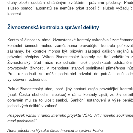
druhy zboží osobám chráněným zvláštními právními předpisy. Prod
služeb pomocí automatů se nemůže týkat zboží či služeb vyžadující
koncesi.
Živnostenská kontrola a správní delikty
Kontrolní činnost v rámci živnostenské kontroly vykonávají zaměstnanc
kontrolní činnosti mohou zaměstnanci provádějící kontrolu pořizov
záznamy, ke kontrole mohou být přizvání zástupci dalších orgánů a
právními předpisy. Výkon živnostenské kontroly se řídí zvláštním
Živnostenský úřad může rozhodnutím uložit podnikateli odstranění 
provozování živnosti. V rozhodnutí stanoví podnikateli přiměřenou lhů
Proti rozhodnutí se může podnikatel odvolat do patnácti dnů od
vyhotovení rozhodnutí.
Pokud živnostenský úřad, popř. jiný správní orgán provádějící kontrol
(např. Česká obchodní inspekce) v rámci kontroly zjistí, že živnostn
oprávněn mu za to uložit sankci. Sankční ustanovení a výše peněž
jednotlivých deliktů v zákoně.
Příspěvek vznikl v rámci interního projektu VŠFS „Vliv nového soukrom
mezi podnikateli“.
Autor působí na Vysoké škole finanční a správní Praha.