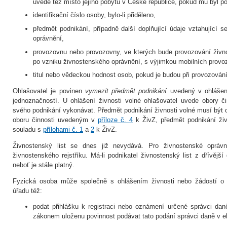
uvede též místo jejího pobytu v České republice, pokud mu byl p
identifikační číslo osoby, bylo-li přiděleno,
předmět podnikání, případně další doplňující údaje vztahující 
oprávnění,
provozovnu nebo provozovny, ve kterých bude provozování živno
po vzniku živnostenského oprávnění, s výjimkou mobilních provo
titul nebo vědeckou hodnost osob, pokud je budou při provozování
Ohlašovatel je povinen
vymezit předmět podnikání
uvedený v ohlášení
jednoznačností. U ohlášení živnosti volné ohlašovatel uvede obory č
svého podnikání vykonávat. Předmět podnikání živnosti volné musí být
oboru činnosti uvedeným v
příloze č. 4
k ŽivZ, předmět podnikání ži
souladu s
přílohami č. 1
a
2
k ŽivZ.
Živnostenský list se dnes již nevydává. Pro živnostenské opráv
živnostenského rejstříku. Má-li podnikatel živnostenský list z dřívější 
neboť je stále platný.
Fyzická osoba může společně s ohlášením živnosti nebo žádostí o
úřadu též:
podat přihlášku k registraci nebo oznámení určené správci da
zákonem uloženu povinnost podávat tato podání správci daně v e