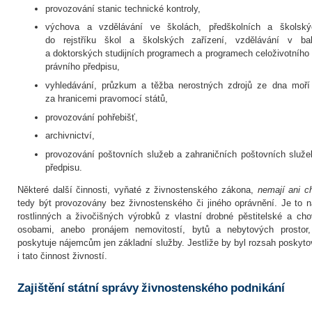
provozování stanic technické kontroly,
výchova a vzdělávání ve školách, předškolních a školský
do rejstříku škol a školských zařízení, vzdělávání v bak
a doktorských studijních programech a programech celoživotního 
právního předpisu,
vyhledávání, průzkum a těžba nerostných zdrojů ze dna moř
za hranicemi pravomocí států,
provozování pohřebišť,
archivnictví,
provozování poštovních služeb a zahraničních poštovních služe
předpisu.
Některé další činnosti, vyňaté z živnostenského zákona,
nemají ani c
tedy být provozovány bez živnostenského či jiného oprávnění. Je to 
rostlinných a živočišných výrobků z vlastní drobné pěstitelské a cho
osobami, anebo pronájem nemovitostí, bytů a nebytových prostor, 
poskytuje nájemcům jen základní služby. Jestliže by byl rozsah poskyto
i tato činnost živností.
Zajištění státní správy živnostenského podnikání