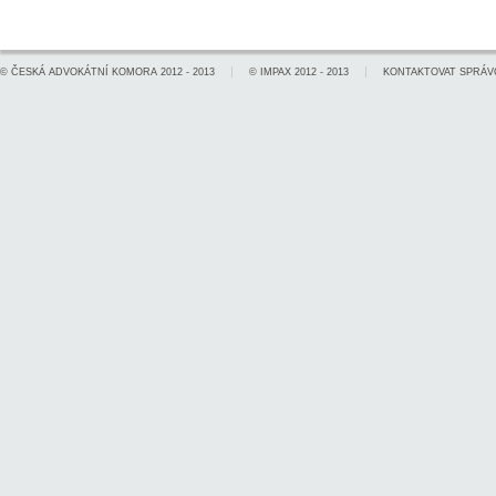
©
ČESKÁ ADVOKÁTNÍ KOMORA
2012 - 2013
©
IMPAX
2012 - 2013
KONTAKTOVAT SPRÁV