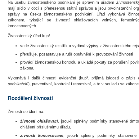
Na úseku živnostenského podnikání je správním úřadem
živnostensk
mají sídlo v obci s přenesenou státní správou a jsou prvoinstanční org
správy na úseku živnostenského podnikání. Úřad vykonává činno
zákonem, týkající se živností ohlašovacích volných, řemeslný
koncesovaných.
Živnostenský úřad kupř.
vede živnostenský rejstřík a vydává výpisy z živnostenského rejs
přerušuje, pozastavuje a ruší oprávnění k provozování živnosti
provádí živnostenskou kontrolu a ukládá pokuty za porušení povi
zákona,
Vykonává i další činnosti evidenční (kupř. přijímá žádosti o zápis
podnikatelů
), preventivní, kontrolní i represivní, a to v souladu se zákon
Rozdělení živností
Živnosti se člení na:
živnosti ohlašovací
, jsou-li splněny podmínky stanovené tímt
ohlášení příslušnému úřadu,
živnosti koncesované
, jsou-li splněny podmínky stanovené