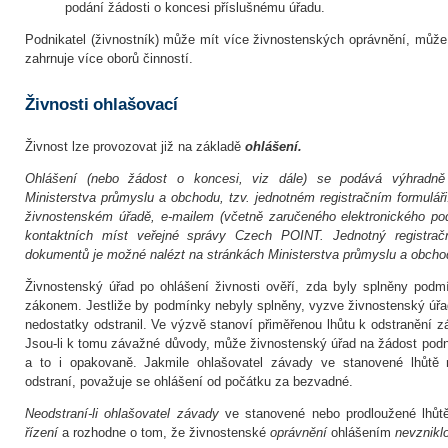
podání žádosti o koncesi příslušnému úřadu.
Podnikatel (živnostník) může mít více živnostenských oprávnění, může 
zahrnuje více oborů činností.
Živnosti ohlašovací
Živnost lze provozovat již na základě
ohlášení.
Ohlášení (nebo žádost o koncesi, viz dále) se podává výhradně 
Ministerstva průmyslu a obchodu, tzv. jednotném registračním formulář
živnostenském úřadě, e-mailem (včetně zaručeného elektronického pod
kontaktních míst veřejné správy Czech POINT. Jednotný registračn
dokumentů je možné nalézt na stránkách Ministerstva průmyslu a obcho
Živnostenský úřad po ohlášení živnosti ověří, zda byly splněny pod
zákonem. Jestliže by podmínky nebyly splněny, vyzve živnostenský úřad
nedostatky odstranil. Ve výzvě stanoví přiměřenou lhůtu k odstranění 
Jsou-li k tomu závažné důvody, může živnostenský úřad na žádost podnik
a to i opakovaně. Jakmile ohlašovatel závady ve stanovené lhůtě 
odstraní, považuje se ohlášení od počátku za bezvadné.
Neodstraní-li ohlašovatel závady
ve stanovené nebo prodloužené lhůt
řízení
a rozhodne o tom, že živnostenské
oprávnění
ohlášením
nevznikl