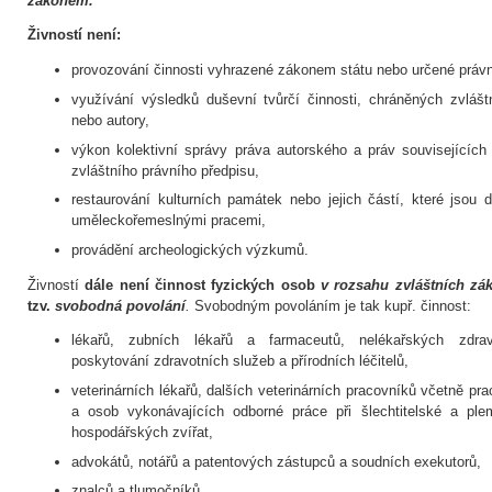
zákonem.
Živností není:
provozování činnosti vyhrazené zákonem státu nebo určené práv
využívání výsledků duševní tvůrčí činnosti, chráněných zvlášt
nebo autory,
výkon kolektivní správy práva autorského a práv souvisejícíc
zvláštního právního předpisu,
restaurování kulturních památek nebo jejich částí, které jsou
uměleckořemeslnými pracemi,
provádění archeologických výzkumů.
Živností
dále není činnost fyzických osob
v rozsahu zvláštních zá
tzv.
svobodná povolání
.
Svobodným povoláním je tak kupř. činnost:
lékařů, zubních lékařů a farmaceutů, nelékařských zdrav
poskytování zdravotních služeb a přírodních léčitelů,
veterinárních lékařů, dalších veterinárních pracovníků včetně pr
a osob vykonávajících odborné práce při šlechtitelské a ple
hospodářských zvířat,
advokátů, notářů a patentových zástupců a soudních exekutorů,
znalců a tlumočníků,