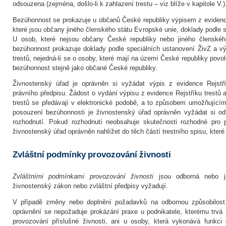
odsouzena (zejména, došlo-li k zahlazení trestu – viz blíže v kapitole V.)
Bezúhonnost se prokazuje u občanů České republiky výpisem z evidence
které jsou občany jiného členského státu Evropské unie, doklady podle 
U osob, které nejsou občany České republiky nebo jiného členskéh
bezúhonnost prokazuje doklady podle speciálních ustanovení ŽivZ a v
trestů, nejedná-li se o osoby, které mají na území České republiky povole
bezúhonnost stejně jako občané České republiky.
Živnostenský úřad je oprávněn si vyžádat výpis z evidence Rejstří
právního předpisu. Žádost o vydání výpisu z evidence Rejstříku trestů 
trestů se předávají v elektronické podobě, a to způsobem umožňujícím
posouzení bezúhonnosti je živnostenský úřad oprávněn vyžádat si o
rozhodnutí. Pokud rozhodnutí neobsahuje skutečnosti rozhodné pro 
živnostenský úřad oprávněn nahlížet do těch částí trestního spisu, které
Zvláštní podmínky provozování živnosti
Zvláštními podmínkami provozování živnosti
jsou odborná nebo ji
živnostenský zákon nebo zvláštní předpisy vyžadují.
V případě změny nebo doplnění požadavků na odbornou způsobilost
oprávnění se nepožaduje prokázání praxe u podnikatele, kterému trvá
provozování příslušné živnosti, ani u osoby, která vykonává funkc