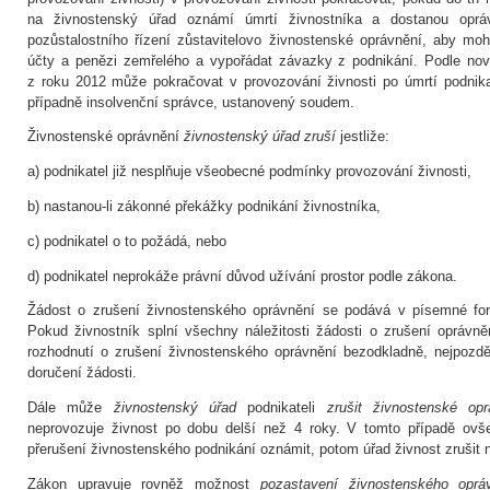
na živnostenský úřad oznámí úmrtí živnostníka a dostanou oprá
pozůstalostního řízení zůstavitelovo živnostenské oprávnění, aby mo
účty a penězi zemřelého a vypořádat závazky z podnikání. Podle no
z roku 2012 může pokračovat v provozování živnosti po úmrtí podnika
případně insolvenční správce, ustanovený soudem.
Živnostenské oprávnění
živnostenský úřad zruší
jestliže:
a) podnikatel již nesplňuje všeobecné podmínky provozování živnosti,
b) nastanou-li zákonné překážky podnikání živnostníka,
c) podnikatel o to požádá, nebo
d) podnikatel neprokáže právní důvod užívání prostor podle zákona.
Žádost o zrušení živnostenského oprávnění se podává v písemné fo
Pokud živnostník splní všechny náležitosti žádosti o zrušení oprávn
rozhodnutí o zrušení živnostenského oprávnění bezodkladně, nejpozd
doručení žádosti.
Dále může
živnostenský úřad
podnikateli
zrušit živnostenské opr
neprovozuje živnost po dobu delší než 4 roky. V tomto případě ov
přerušení živnostenského podnikání oznámit, potom úřad živnost zrušit
Zákon upravuje rovněž možnost
pozastavení živnostenského oprá