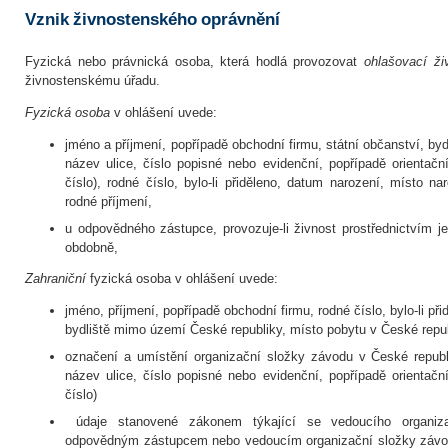
Vznik živnostenského oprávnění
Fyzická nebo právnická osoba, která hodlá provozovat
ohlašovací ži
živnostenskému úřadu.
Fyzická osoba
v ohlášení uvede:
jméno a příjmení, popřípadě obchodní firmu, státní občanství, bydl
název ulice, číslo popisné nebo evidenční, popřípadě orientačn
číslo), rodné číslo, bylo-li přiděleno, datum narození, místo na
rodné příjmení,
u odpovědného zástupce, provozuje-li živnost prostřednictvím j
obdobně,
Zahraniční
fyzická osoba v ohlášení uvede:
jméno, příjmení, popřípadě obchodní firmu, rodné číslo, bylo-li př
bydliště mimo území České republiky, místo pobytu v České repub
označení a umístění organizační složky závodu v České republi
název ulice, číslo popisné nebo evidenční, popřípadě orientačn
číslo)
údaje stanovené zákonem týkající se vedoucího organiza
odpovědným zástupcem nebo vedoucím organizační složky závo