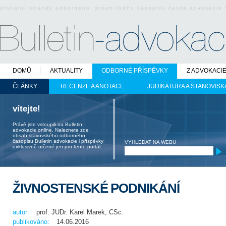
oficiální stránky odborného právnického časopisu české advokacie
DOMŮ
AKTUALITY
ODBORNÉ PŘÍSPĚVKY
Z ADVOKACI
ČLÁNKY
RECENZE A ANOTACE
JUDIKATURA A STANOVISK
vítejte!
Právě jste vstoupili na Bulletin
advokacie online. Naleznete zde
obsah stavovského odborného
časopisu Bulletin advokacie i příspěvky
VYHLEDAT NA WEBU
exklusivně určené jen pro tento portál.
ŽIVNOSTENSKÉ PODNIKÁNÍ
autor:
prof. JUDr. Karel Marek, CSc.
publikováno:
14.06.2016