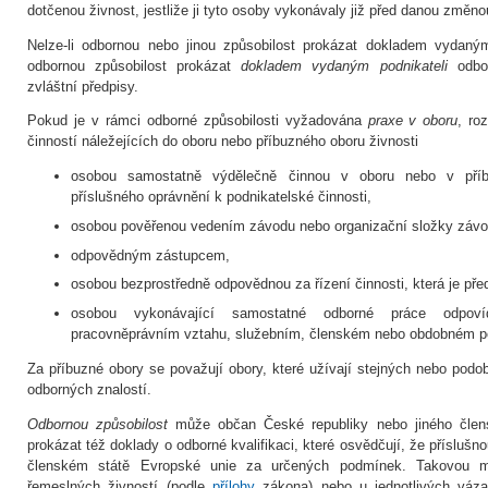
dotčenou živnost, jestliže ji tyto osoby vykonávaly již před danou změno
Nelze-li odbornou nebo jinou způsobilost prokázat dokladem vydaný
odbornou způsobilost prokázat
dokladem vydaným podnikateli
odbor
zvláštní předpisy.
Pokud je v rámci odborné způsobilosti vyžadována
praxe v oboru
, ro
činností náležejících do oboru nebo příbuzného oboru živnosti
osobou samostatně výdělečně činnou v oboru nebo v pří
příslušného oprávnění k podnikatelské činnosti,
osobou pověřenou vedením závodu nebo organizační složky závo
odpovědným zástupcem,
osobou bezprostředně odpovědnou za řízení činnosti, která je př
osobou vykonávající samostatné odborné práce odpovíd
pracovněprávním vztahu, služebním, členském nebo obdobném 
Za příbuzné obory se považují obory, které užívají stejných nebo pod
odborných znalostí.
Odbornou způsobilost
může občan České republiky nebo jiného člen
prokázat též doklady o odborné kvalifikaci, které osvědčují, že příslušn
členském státě Evropské unie za určených podmínek. Takovou m
řemeslných živností (podle
přílohy
zákona) nebo u jednotlivých váz