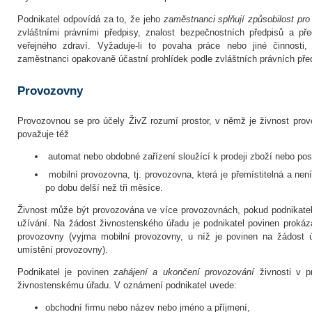
Podnikatel odpovídá za to, že jeho
zaměstnanci splňují způsobilost pro
zvláštními právními předpisy, znalost bezpečnostních předpisů a pře
veřejného zdraví. Vyžaduje-li to povaha práce nebo jiné činnosti
zaměstnanci opakovaně účastní prohlídek podle zvláštních právních pře
Provozovny
Provozovnou se pro účely ŽivZ rozumí prostor, v němž je živnost pro
považuje též
automat nebo obdobné zařízení sloužící k prodeji zboží nebo pos
mobilní provozovna, tj. provozovna, která je přemístitelná a ne
po dobu delší než tři měsíce.
Živnost může být provozována ve více provozovnách, pokud podnikatel
užívání. Na žádost živnostenského úřadu je podnikatel povinen prokáz
provozovny (vyjma mobilní provozovny, u níž je povinen na žádost 
umístění provozovny).
Podnikatel je povinen
zahájení a ukončení provozování
živnosti v 
živnostenskému úřadu. V oznámení podnikatel uvede:
obchodní firmu nebo název nebo jméno a příjmení,