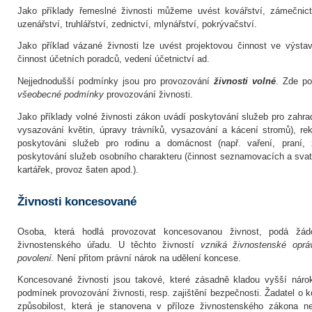
Jako příklady řemeslné živnosti můžeme uvést kovářství, zámečnictví
uzenářství, truhlářství, zednictví, mlynářství, pokrývačství.
Jako příklad vázané živnosti lze uvést projektovou činnost ve výsta
činnost účetních poradců, vedení účetnictví ad.
Nejjednodušší podmínky jsou pro provozování
živnosti volné
. Zde po
všeobecné podmínky
provozování živnosti.
Jako příklady volné živnosti zákon uvádí poskytování služeb pro zahrad
vysazování květin, úpravy trávníků, vysazování a kácení stromů), re
poskytováni služeb pro rodinu a domácnost (např. vaření, praní, 
poskytování služeb osobního charakteru (činnost seznamovacích a svate
kartářek, provoz šaten apod.).
Živnosti koncesované
Osoba, která hodlá provozovat koncesovanou živnost, podá žá
živnostenského úřadu. U těchto živností
vzniká živnostenské opr
povolení.
Není přitom právní nárok na udělení koncese.
Koncesované živnosti jsou takové, které zásadně kladou vyšší náro
podmínek provozování živnosti, resp. zajištění bezpečnosti. Žadatel o 
způsobilost, která je stanovena v příloze živnostenského zákona n