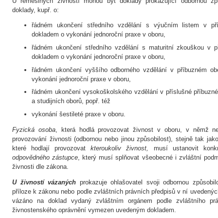
U řemeslných živností mohou být doklady prokazující odbornou způ
doklady, kupř. o:
řádném ukončení středního vzdělání s výučním listem v př
dokladem o vykonání jednoroční praxe v oboru,
řádném ukončení středního vzdělání s maturitní zkouškou v p
dokladem o vykonání jednoroční praxe v oboru,
řádném ukončení vyššího odborného vzdělání v příbuzném ob
vykonání jednoroční praxe v oboru,
řádném ukončení vysokoškolského vzdělání v příslušné příbuzné 
a studijních oborů, popř. též
vykonání šestileté praxe v oboru.
Fyzická osoba
, která hodlá provozovat živnost v oboru, v němž ne
provozování živnosti (odbornou nebo jinou způsobilost), stejně tak j
které hodlají provozovat
kteroukoliv živnost,
musí ustanovit konkr
odpovědného zástupce
, který musí splňovat všeobecné i zvláštní pod
živnosti dle zákona.
U živností vázaných
prokazuje ohlašovatel svoji odbornou způsobil
příloze k zákonu nebo podle zvláštních právních předpisů v ní uvedených
vázáno na doklad vydaný zvláštním orgánem podle zvláštního prá
živnostenského oprávnění vymezen uvedeným dokladem.