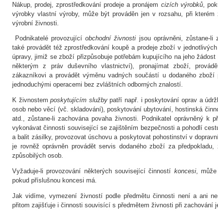
Nákup, prodej, zprostředkování prodeje a pronájem
cizích výrobků
, pok
výrobky vlastní výroby, může být prováděn jen v rozsahu, při které
výrobní živnosti.
Podnikatelé provozující
obchodní živnosti
jsou oprávněni, zůstane-li 
také provádět též zprostředkování koupě a prodeje zboží v jednotlivých
úpravy, jimiž se zboží přizpůsobuje potřebám kupujícího na jeho žádost
některým z práv duševního vlastnictví), pronajímat zboží, prová
zákazníkovi a provádět výměnu vadných součástí u dodaného zboží
jednoduchými operacemi bez zvláštních odborných znalostí.
K živnostem
poskytujícím služby
patří např. i poskytování oprav a údr
osob nebo věcí (vč. skladování), poskytování ubytování, hostinská činn
atd., zůstane-li zachována povaha živnosti. Podnikatel oprávněný k 
vykonávat činnosti související se zajištěním bezpečnosti a pohodlí cestu
a balit zásilky, provozovat úschovu a poskytovat pohostinství v dopravn
je rovněž oprávněn provádět servis dodaného zboží za předpokladu,
způsobilých osob.
Vyžaduje-li provozování některých související činností
koncesi
, může 
pokud příslušnou koncesi má.
Jak vidíme, vymezení živností podle předmětu činnosti není a ani ne
přitom zajišťuje i činnosti souvisící s předmětem živnosti při zachování j