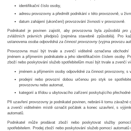
identifikační číslo osoby,
adresu provozovny a předmět podnikání v této provozovně, u živnos
datum zahájení (ukončení) provozování živnosti v provozovně.
Podnikatel je povinen zajistit, aby provozovna byla
způsobilá pro 
zvláštních právních předpisů (zejména stavebně způsobilá)
.
Pro kaž
ustanovena
osoba odpovědná za činnost provozovny
(vyjma provozu au
Provozovna musí být trvale a zvenčí viditelně
označena obchodní 
jménem a příjmením podnikatele a jeho identifikačním číslem osoby. P
zboží nebo poskytování služeb spotřebitelům musí být trvale a zvenčí v
jménem a příjmením osoby odpovědné za činnost provozovny, s 
prodejní nebo provozní dobou určenou pro styk se spotřebitel
provozovnu nebo automat,
kategorií a třídou u ubytovacího zařízení poskytujícího přechodné
Při uzavření provozovny je podnikatel povinen, nebrání-li tomu závažn
a zvenčí viditelném místě označit počátek a konec uzavření, s výjim
automatů.
Podnikatel může prodávat zboží nebo poskytovat služby pomo
spotřebitelem.
Prodej zboží nebo poskytování služeb pomocí automatů 