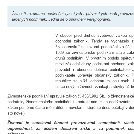
Živností rozumíme oprávnění fyzických i právnických osob provozo
určených podmínek. Jedná se o oprávnění veřejnoprávní.
V období před druhou světovou válkou upr
obchodní zákoník. Tehdy se vycházelo z
živnostensku“ se rozumí podnikání za účel
1989 se živnostenské podnikání stalo zák
druhů podnikání. V prvotním období opětovn
mezi základní druhy podnikání obchodní zák
prováděl i obecnou definici podnikatele 
podnikatele upravuje občanský zákoník. 
republice se blíží jednomu milionu osob.
tisíce nových živností vznikají a stovky až ti
Živnostenské podnikání upravuje zákon č. 455/1991 Sb., o živnostenské
podmínky živnostenského podnikání i kontrolu nad jejich dodržováním
zákon poměrně často mění dílčími novelami, které se dnes počítají v de
sto novel).
Živností je
soustavná činnost provozovaná samostatně, vlas
odpovědnost, za účelem dosažení zisku a za podmínek sta