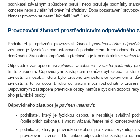
podnikatel závažným způsobem porušil nebo porušuje podmínky stano
koncese nebo zvláštními právními předpisy. Doba pozastavení provozován
živnost provozovat nesmí být delší než 1 rok.
Provozování živnosti prostřednictvím odpovědného 
Podnikatel je oprávněn provozovat živnost
prostřednictvím odpověd
zástupce je fyzická osoba ustanovená podnikatelem, která odpovídá za
dodržování živnostenskoprávních předpisů a je k podnikateli ve
smluvní
Odpovědný zástupce musí
splňovat všeobecné i zvláštní podmínky pro
tímto zákonem
.
Odpovědným zástupcem nemůže být osoba, u které 
živnosti, ani osoba, které bylo zrušeno živnostenské oprávnění z d
živnosti, a to po dobu 1 roku od právní moci rozhodnutí o zrušení
Odpovědným zástupcem právnické osoby nemůže být člen dozorčí rady č
této právnické osoby.
Odpovědného zástupce je
povinen ustanovit
:
podnikatel, který je fyzickou osobou a nesplňuje zvláštní pod
(podle příloh zákona u živnosti vázané, řemeslné či koncesované)
podnikatel, který je právnickou osobou, pro živnosti vyžadující
provozování živnosti. Do funkce odpovědného zástupce ustan