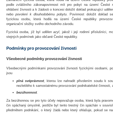
podle zvláštního zákonapovinnost mít pro pobyt na území České r
ohlášení živnosti a k žádosti o koncesi doložit doklad prokazující uděl
nebo
povolení k dlouhodobému pobytu
. Povinnost doložit doklad s
fyzickou osobu, která hodlá na území České republiky provozova
organizační složky svého obchodního závodu.
Fyzická osoba, jíž byl
udělen azyl
, jakož i její rodinní příslušníci,
stejných podmínek jako občané České republiky.
Podmínky pro provozování živnosti
Všeobecné podmínky provozování živnosti
Všeobecnými podmínkami provozování živnosti fyzickými osobami, po
jsou
plná svéprávnost
,
kterou lze nahradit přivolením soudu k so
nezletilého k samostatnému provozování podnikatelské činnosti, 
bezúhonnost
.
Za bezúhonnou se pro tyto účely nepovažuje osoba, která byla pravom
čin spáchaný úmyslně, jestliže byl tento trestný čin spáchán v souvis
předmětem podnikání, o který žádá nebo který ohlašuje, pokud se na 