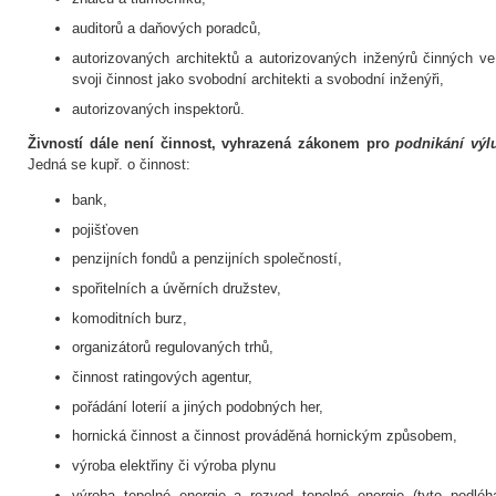
auditorů a daňových poradců,
autorizovaných architektů a autorizovaných inženýrů činných ve
svoji činnost jako svobodní architekti a svobodní inženýři,
autorizovaných inspektorů.
Živností dále není činnost, vyhrazená zákonem pro
podnikání vý
Jedná se kupř. o činnost:
bank,
pojišťoven
penzijních fondů a penzijních společností,
spořitelních a úvěrních družstev,
komoditních burz,
organizátorů regulovaných trhů,
činnost ratingových agentur,
pořádání loterií a jiných podobných her,
hornická činnost a činnost prováděná hornickým způsobem,
výroba elektřiny či výroba plynu
výroba tepelné energie a rozvod tepelné energie (tyto podléha