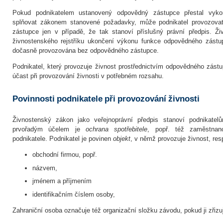
Pokud podnikatelem ustanovený odpovědný zástupce přestal vykon
splňovat zákonem stanovené požadavky, může podnikatel provozova
zástupce jen v případě, že tak stanoví příslušný právní předpis. Ž
živnostenského rejstříku ukončení výkonu funkce odpovědného zástu
dočasně provozována bez odpovědného zástupce.
Podnikatel, který provozuje živnost prostřednictvím odpovědného zástup
účast při provozování živnosti v potřebném rozsahu.
Povinnosti podnikatele při provozování živnosti
Živnostenský zákon jako veřejnoprávní předpis stanoví podnikatelů
prvořadým účelem je
ochrana spotřebitele
, popř. též zaměstnan
podnikatele. Podnikatel je povinen
objekt
, v němž provozuje živnost, res
obchodní firmou, popř.
názvem,
jménem a příjmením
identifikačním číslem osoby,
Zahraniční osoba označuje též organizační složku závodu, pokud ji zřizu