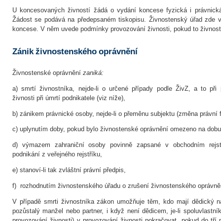
U koncesovaných živností žádá o vydání koncese fyzická i právnick
Žádost se podává na předepsaném tiskopisu. Živnostenský úřad zde v
koncese. V něm uvede podmínky provozování živnosti, pokud to živnos
Zánik živnostenského oprávnění
Živnostenské oprávnění
zaniká
:
a) smrtí živnostníka, nejde-li o určené případy podle ŽivZ, a to př
živnosti při úmrtí podnikatele (viz níže),
b) zánikem právnické osoby, nejde-li o přeměnu subjektu (změna právní 
c) uplynutím doby, pokud bylo živnostenské oprávnění omezeno na dobu 
d) výmazem zahraniční osoby povinně zapsané v obchodním rejstř
podnikání z veřejného rejstříku,
e) stanoví-li tak zvláštní právní předpis,
f) rozhodnutím živnostenského úřadu o zrušení živnostenského oprávně
V případě smrti živnostníka zákon umožňuje těm, kdo mají dědický ná
pozůstalý manžel nebo partner, i když není dědicem, je-li spoluvlast
provozování živnosti) v provozování živnosti pokračovat, pokud do tří 