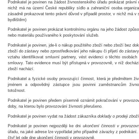
Podnikatel je povinen na žádost živnostenského úřadu prokázat právní d
nichž má na území České republiky sídlo a zahraniční osoba organiz
zásadně prokazovat tento právní důvod v případě prostor, v nichž má v sí
bydlištěm)
Podnikatel je povinen prokázat kontrolnímu orgánu na jeho žádost způs
nebo materiálu používaného k poskytování služeb.
Podnikatel je povinen, jde-li o nákup použitého zboží nebo zboží bez dokl
zboží do zástavy nebo zprostředkování jeho nákupu či přijetí do zástav
vztahu identifikovat smluvní partnery, vést evidenci o těchto osobách 
smlouvy. Tato evidence musí být přístupná v provozovně, v níž dochází 
zboží nachází.
Podnikatel a fyzické osoby provozující činnost, která je předmětem živn
jménem a odpovědný zástupce jsou povinni zaměstnancům živnos
totožnost.
Podnikatel je povinen předem písemně oznámit pokračování v provozov
doby, na kterou bylo provozování živnosti přerušeno
.
Podnikatel je povinen vydat na žádost zákazníka
doklady o prodeji zboží
Podnikatel je povinen nejpozději ke dni
ukončení činnosti v provozov
úřadu, na jaké adrese lze vypořádat jeho případné závazky z podnikání.
čtyř let ode dne ukončení činnosti v provozovně.