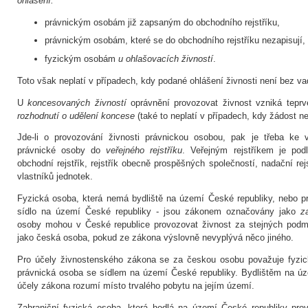
ohlášení
:
právnickým osobám již zapsaným do obchodního rejstříku,
právnickým osobám, které se do obchodního rejstříku nezapisují,
fyzickým osobám
u ohlašovacích živností
.
Toto však neplatí v případech, kdy podané ohlášení živnosti není bez va
U
koncesovaných živností
oprávnění provozovat živnost vzniká tepr
rozhodnutí o udělení koncese
(také to neplatí v případech, kdy žádost n
Jde-li o provozování živnosti právnickou osobou, pak je třeba ke v
právnické osoby do
veřejného rejstříku
. Veřejným rejstříkem je pod
obchodní rejstřík, rejstřík obecně prospěšných společností, nadační rejst
vlastníků jednotek.
Fyzická osoba, která nemá bydliště na území České republiky, nebo p
sídlo na území České republiky - jsou zákonem označovány jako
z
osoby mohou v České republice provozovat živnost za stejných podm
jako česká osoba, pokud ze zákona výslovně nevyplývá něco jiného.
Pro účely živnostenského zákona se za českou osobu považuje fyzic
právnická osoba se sídlem na území České republiky. Bydlištěm na úz
účely zákona rozumí místo trvalého pobytu na jejím území.
Zahraniční fyzická osoba, která hodlá na území České republiky pro