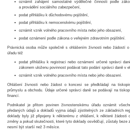
oznámit zahájení samostatné výdělečné činnosti podle zákon
a provádění sociálního zabezpečení,
podat přihlášku k důchodovému pojištění,
podat přihlášku k nemocenskému pojištění,
oznámit vznik volného pracovního místa nebo jeho obsazení,
podat oznámení podle zákona o veřejném zdravotním pojištění.
Právnická osoba může společně s ohlášením živnosti nebo žádostí o
úřadu též
podat přihlášku k registraci nebo oznámení určené správci da
zákonem uloženu povinnost podávat tato podání správci daně v e
oznámit vznik volného pracovního místa nebo jeho obsazení.
Ohlášení živnosti nebo žádost o koncesi se předkládají na tiskop
průmyslu a obchodu. Údaje určené správci daně se podávají na tisko
financí.
Podnikatel je přitom povinen živnostenskému úřadu oznámit všech
předaných údajů a dokladů vyjma údajů zjistitelných ze základních reg
doklady byly již připojeny k některému z ohlášení, k některé žádost
změny a pokud skutečnosti, které tyto doklady osvědčují, zůstaly beze
nesmí být starší než 3 měsíce.