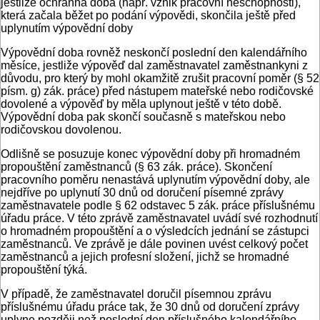
jestliže ochranná doba (např. vznik pracovní neschopnosti),
která začala běžet po podání výpovědi, skončila ještě před
uplynutím výpovědní doby
Výpovědní doba rovněž neskončí poslední den kalendářního
měsíce, jestliže výpověď dal zaměstnavatel zaměstnankyni z
důvodu, pro který by mohl okamžitě zrušit pracovní poměr (§ 52
písm. g) zák. práce) před nástupem mateřské nebo rodičovské
dovolené a výpověď by měla uplynout ještě v této době.
Výpovědní doba pak skončí současně s mateřskou nebo
rodičovskou dovolenou.
Odlišně se posuzuje konec výpovědní doby při hromadném
propouštění zaměstnanců (§ 63 zák. práce). Skončení
pracovního poměru nenastává uplynutím výpovědní doby, ale
nejdříve po uplynutí 30 dnů od doručení písemné zprávy
zaměstnavatele podle § 62 odstavec 5 zák. práce příslušnému
úřadu práce. V této zprávě zaměstnavatel uvádí své rozhodnutí
o hromadném propouštění a o výsledcích jednání se zástupci
zaměstnanců. Ve zprávě je dále povinen uvést celkový počet
zaměstnanců a jejich profesní složení, jichž se hromadné
propouštění týká.
V případě, že zaměstnavatel doručil písemnou zprávu
příslušnému úřadu práce tak, že 30 dnů od doručení zprávy
uplyne později než poslední den příslušného kalendářního