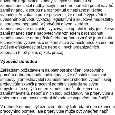
důvodem organizační změny, v jejichž důsledku se
zaměstnanec stal nadbytečným, úměrně narostl i počet návrhů
zaměstnanců k soudu na rozhodnutí o neplatnosti těchto
výpovědí. Advokátní praxe potvrzuje, že mnohé výpovědi z
uvedeného důvodu vykazují legislativní a skutkové nedostatky
a jsou proto neplatné. Výpovědní důvod, kterého
zaměstnavatelé nejčastěji využívají se uplatní tehdy, jestliže se
zaměstnanec stane nadbytečným vzhledem k rozhodnutí
zaměstnavatele nebo příslušného orgánu o změně jeho úkolů,
technického vybavení, o snížení stavu zaměstnanců za účelem
zvýšení efektivnosti práce nebo o jiných organizačních
změnách (§ 52 písm. c) zák. práce).
Výpověď dohodou
Základním požadavkem na platnost skončení pracovního
poměru dohodou podle judikatury je, že účastníci pracovní
smlouvy (zaměstnavatel i zaměstnanec) shodně vyjádřili svůj
projev vůle skončit pracovní poměr v souladu se svým
úmyslem. To se týká nejen zaměstnanců, ale zejména
zaměstnavatelů, neboť u nich jsou požadavky na projev vůle s
ohledem na nutnost uvedení důvodu ve výpovědi náročnější.
V dohodě nemusí být označen přesný kalendářní den ukončení
pracovního poměru, ale projev vůle může být vyjádřen např.