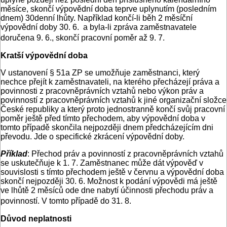
měsíce, skončí výpovědní doba teprve uplynutím (posledním
dnem) 30denní lhůty. Například končí-li běh 2 měsíční
výpovědní doby 30. 6. a byla-li zpráva zaměstnavatele
doručena 9. 6., skončí pracovní poměr až 9. 7.
Kratší výpovědní doba
V ustanovení § 51a ZP se umožňuje zaměstnanci, který
nechce přejít k zaměstnavateli, na kterého přecházejí práva a
povinnosti z pracovněprávních vztahů nebo výkon práv a
povinností z pracovněprávních vztahů k jiné organizační složce
České republiky a který proto jednostranně končí svůj pracovní
poměr ještě před tímto přechodem, aby výpovědní doba v
tomto případě skončila nejpozději dnem předcházejícím dni
převodu. Jde o specifické zkrácení výpovědní doby.
Příklad
: Přechod práv a povinností z pracovněprávních vztahů
se uskutečňuje k 1. 7. Zaměstnanec může dát výpověď v
souvislosti s tímto přechodem ještě v červnu a výpovědní doba
skončí nejpozději 30. 6. Možnost k podání výpovědi má ještě
ve lhůtě 2 měsíců ode dne nabytí účinnosti přechodu práv a
povinností. V tomto případě do 31. 8.
Důvod neplatnosti