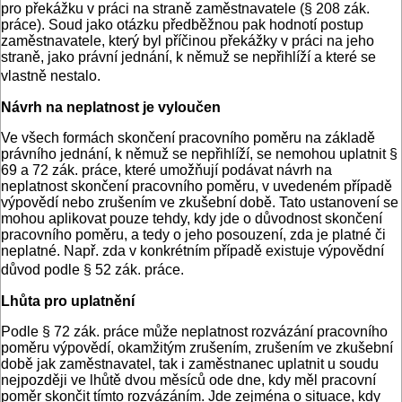
pro překážku v práci na straně zaměstnavatele (§ 208 zák.
práce). Soud jako otázku předběžnou pak hodnotí postup
zaměstnavatele, který byl příčinou překážky v práci na jeho
straně, jako právní jednání, k němuž se nepřihlíží a které se
vlastně nestalo.
Návrh na neplatnost je vyloučen
Ve všech formách skončení pracovního poměru na základě
právního jednání, k němuž se nepřihlíží, se nemohou uplatnit §
69 a 72 zák. práce, které umožňují podávat návrh na
neplatnost skončení pracovního poměru, v uvedeném případě
výpovědí nebo zrušením ve zkušební době. Tato ustanovení se
mohou aplikovat pouze tehdy, kdy jde o důvodnost skončení
pracovního poměru, a tedy o jeho posouzení, zda je platné či
neplatné. Např. zda v konkrétním případě existuje výpovědní
důvod podle § 52 zák. práce.
Lhůta pro uplatnění
Podle § 72 zák. práce může neplatnost rozvázání pracovního
poměru výpovědí, okamžitým zrušením, zrušením ve zkušební
době jak zaměstnavatel, tak i zaměstnanec uplatnit u soudu
nejpozději ve lhůtě dvou měsíců ode dne, kdy měl pracovní
poměr skončit tímto rozvázáním. Jde zejména o situace, kdy