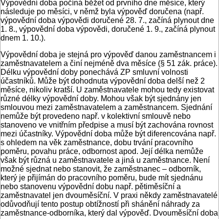
Výpovědní doba počíná běžet od prvního dne měsíce, který
následuje po měsíci, v němž byla výpověď doručena (např.
výpovědní doba výpovědi doručené 28. 7., začíná plynout dne
1. 8., výpovědní doba výpovědi, doručené 1. 9., začíná plynout
dnem 1. 10.).
Výpovědní doba je stejná pro výpověď danou zaměstnancem i
zaměstnavatelem a činí nejméně dva měsíce (§ 51 zák. práce).
Délku výpovědní doby ponechává ZP smluvní volnosti
účastníků. Může být dohodnuta výpovědní doba delší než 2
měsíce, nikoliv kratší. U zaměstnavatele mohou tedy existovat
různé délky výpovědní doby. Mohou však být sjednány jen
smlouvou mezi zaměstnavatelem a zaměstnancem. Sjednání
nemůže být provedeno např. v kolektivní smlouvě nebo
stanoveno ve vnitřním předpise a musí být zachována rovnost
mezi účastníky. Výpovědní doba může být diferencována např.
s ohledem na věk zaměstnance, dobu trvání pracovního
poměru, povahu práce, odbornost apod. Její délka nemůže
však být různá u zaměstnavatele a jiná u zaměstnance. Není
možné sjednat nebo stanovit, že zaměstnanec – odborník,
který je přijímán do pracovního poměru, bude mít sjednánu
nebo stanovenu výpovědní dobu např. pětiměsíční a
zaměstnavatel jen dvouměsíční. V praxi někdy zaměstnavatelé
odůvodňují tento postup obtížností při shánění náhrady za
zaměstnance-odborníka, který dal výpověď. Dvouměsíční doba