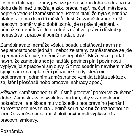
Je tomu tak např. tehdy, jestliže je zkušební doba sjednána na
dobu delší, než umožňuje zák. práce, např. na čtyři měsíce a
nejde o vedoucí zaměstnance. Potom platí, že byla sjednána
platně, a to na dobu tří měsíců. Jestliže zaměstnanec zruší
pracovní poměr v této době ústně, jde o právní jednání, k
němuž se nepřihlíží. Je nicotné, zdánlivé, právní důsledky
nenastávají, pracovní poměr nadále trvá.
Zaměstnavatel nemůže však u soudu uplatňovat návrh na
neplatnost tohoto jednání, neboť ze strany zaměstnance se jde
o jednání zdánlivé, k němuž se nepřihlíží. Může však podat
návrh, že zaměstnanec je nadále povinen plnit povinnosti
vyplývající z pracovní smlouvy. S tímto soudním návrhem může
spojit nárok na uplatnění případné škody, která mu
protiprávním jednáním zaměstnance vznikla (ztráta zakázek,
zajištění přesčasů nebo pracovní náhrady apod.)
Příklad
: Zaměstnanec zrušil ústně pracovní poměr ve zkušební
době. Zaměstnavatel však trvá na tom, aby v zaměstnání
pokračoval, ale škoda mu v důsledku protiprávního jednání
zaměstnance nevznikla. Jedině soud pak může rozhodnout o
tom, že zaměstnanec musí plnit povinnosti vyplývající z
pracovní smlouvy.
Poznámka