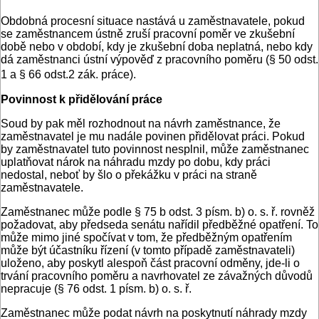
Obdobná procesní situace nastává u zaměstnavatele, pokud
se zaměstnancem ústně zruší pracovní poměr ve zkušební
době nebo v období, kdy je zkušební doba neplatná, nebo kdy
dá zaměstnanci ústní výpověď z pracovního poměru (§ 50 odst.
1 a § 66 odst.2 zák. práce).
Povinnost k přidělování práce
Soud by pak měl rozhodnout na návrh zaměstnance, že
zaměstnavatel je mu nadále povinen přidělovat práci. Pokud
by zaměstnavatel tuto povinnost nesplnil, může zaměstnanec
uplatňovat nárok na náhradu mzdy po dobu, kdy práci
nedostal, neboť by šlo o překážku v práci na straně
zaměstnavatele.
Zaměstnanec může podle § 75 b odst. 3 písm. b) o. s. ř. rovněž
požadovat, aby předseda senátu nařídil předběžné opatření. To
může mimo jiné spočívat v tom, že předběžným opatřením
může být účastníku řízení (v tomto případě zaměstnavateli)
uloženo, aby poskytl alespoň část pracovní odměny, jde-li o
trvání pracovního poměru a navrhovatel ze závažných důvodů
nepracuje (§ 76 odst. 1 písm. b) o. s. ř.
Zaměstnanec může podat návrh na poskytnutí náhrady mzdy