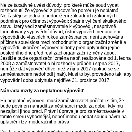
Nelze taxativně uvést důvody, pro které může soud vydat
rozhodnutí, že výpověď z pracovního poměru je neplatná.
Nejčastěji se jedná o nedodržení základních zákonných
podmínek pro účinnost výpovědi: špatné vylíčení skutkového
stavu, který vedl zaměstnavatele k výpovědi, nesprávně
formulovaný výpovědní důvod, ústní výpověď, nedoručení
výpovědi do vlastních rukou zaměstnance, není zachována
příčinná souvislost mezi rozhodnutím o organizační změně a
výpovědí, ukončení výpovědní doby před uplynutím jejího
posledního dne před realizací organizační změny apod.
Jestliže bude organizační změna např. realizována od 1. ledna
2008 a zaměstnavatel o ní rozhodl v průběhu srpna 2017,
nemůže dát výpověď dříve, než v říjnu 2017 (pokud se se
zaměstnancem nedohodl jinak). Musí to být provedeno tak, aby
výpovědní doba uplynula nejdříve 31. prosince 2017.
Náhrada mzdy za neplatnou výpověď
Při neplatné výpovědi musí zaměstnavatel počítat i s tím, že
bude povinen nahradit zaměstnanci mzdu za dobu, kdy mu
nezajistil jinou práci. Právní úprava je pro zaměstnavatele v
tomto směru výhodnější, neboť mohou podat soudu návrh na
uplatnění tzv. moderačního práva.
Dal-li zaměstnavatel zaměstnanci neplatnou výpověď nebo