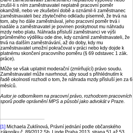
zrušil-li s ním zaměstnavatel neplatně pracovní poměr
okamžitě, nebo ve zkušební době a oznámil-li zaměstnanec
zaměstnavateli bez zbytečného odkladu písemně, že trvá na
tom, aby ho dále zaměstnával, jeho pracovní poměr trvá i
nadále a zaměstnavatel je povinen poskytnout mu náhradu
mzdy nebo platu. Náhrada přísluší zaměstnanci ve výši
průměrného výdělku ode dne, kdy oznámil zaměstnavateli, že
trvá na dalším zaměstnávání, až do doby, kdy mu
zaměstnavatel umožní pokračovat v práci nebo kdy dojde k
platnému skončení pracovního poměru (§ 69 odstavec 1 zák.
práce).
Může se však uplatnit moderační (zmírňující) právo soudu.
Zaměstnavatel může navrhnout, aby soud s přihlédnutím k
řadě okolností rozhodl o tom, že náhrada mzdy přísluší jen za 6
měsíců.
Autor je odborníkem na pracovní právo, rozhodcem pracovních
sporů podle oprávnění MPS a působí jako advokát v Praze.
[1]
Michaela Zuklínová, Právní jednání podle občanského
zákoníku č. 89/2012 Sb. Linde Praha 2013, strana 51 až 53.