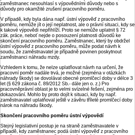
zaměstnanec nesouhlasí s výpovědními důvody nebo s
důvody pro okamžité zrušení pracovního poměru.
V případě, kdy byla dána např. ústní výpověď z pracovního
poměru, nemůže jít o její neplatnost, ale o právní situaci, kdy se
k takové výpovědi nepřihlíží. Proto se nemůže uplatnit § 72
zák. práce, neboť nejde o posouzení platnosti důvodů ke
skončení pracovního poměru. Zaměstnanec, který by obdržel
ústní výpověď z pracovního poměru, může podat návrh k
soudu, že zaměstnavatel je případně povinen poskytnout
zaměstnanci náhradu mzdy.
Vzhledem k tomu, že nelze uplatňovat návrh na určení, že
pracovní poměr nadále trvá, je možné (zejména v otázkách
náhrady škody) se dovolávat obecné promlčecí doby v délce 3
let (§ 629 zákona č. 89/2012 Sb.- dále jen o. z.) Pro
pracovněprávní oblast je to velmi svízelné řešení, zejména pro
dokazování. Mohlo by proto dojít k situaci, kdy by např.
zaměstnavatel uplatňoval ještě v závěru tříleté promlčecí doby
nárok na náhradu škody.
Skončení pracovního poměru ústní výpovědí
Stejný legislativní postup je na straně zaměstnavatele v
případě, kdy zaměstnanec podá ústní výpověď z pracovního