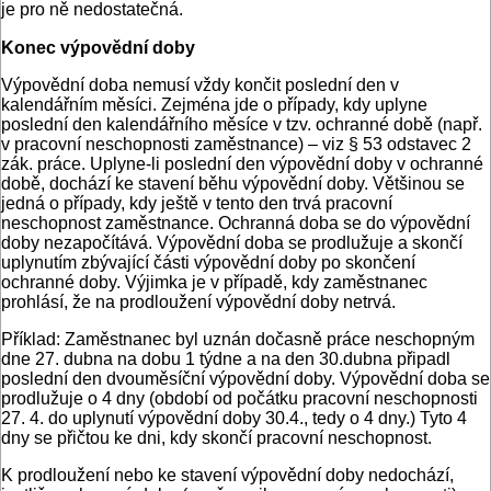
je pro ně nedostatečná.
Konec výpovědní doby
Výpovědní doba nemusí vždy končit poslední den v
kalendářním měsíci. Zejména jde o případy, kdy uplyne
poslední den kalendářního měsíce v tzv. ochranné době (např.
v pracovní neschopnosti zaměstnance) – viz § 53 odstavec 2
zák. práce. Uplyne-li poslední den výpovědní doby v ochranné
době, dochází ke stavení běhu výpovědní doby. Většinou se
jedná o případy, kdy ještě v tento den trvá pracovní
neschopnost zaměstnance. Ochranná doba se do výpovědní
doby nezapočítává. Výpovědní doba se prodlužuje a skončí
uplynutím zbývající části výpovědní doby po skončení
ochranné doby. Výjimka je v případě, kdy zaměstnanec
prohlásí, že na prodloužení výpovědní doby netrvá.
Příklad: Zaměstnanec byl uznán dočasně práce neschopným
dne 27. dubna na dobu 1 týdne a na den 30.dubna připadl
poslední den dvouměsíční výpovědní doby. Výpovědní doba se
prodlužuje o 4 dny (období od počátku pracovní neschopnosti
27. 4. do uplynutí výpovědní doby 30.4., tedy o 4 dny.) Tyto 4
dny se přičtou ke dni, kdy skončí pracovní neschopnost.
K prodloužení nebo ke stavení výpovědní doby nedochází,