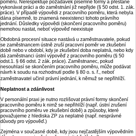
poměru. Nerespektuje požadavek písemné formy a přestane
vykonávat práci a do zaměstnání již nepřijde (§ 50 odst. 1. zák.
práce). V případě výpovědi z pracovního poměru, která nebyla
dána písemně, to znamená neexistenci tohoto právního
jednání. Důsledky výpovědi (skončení pracovního poměru)
nemohou nastat, neboť výpověď neexistuje
Obdobná procesní situace nastává u zaměstnavatele, pokud
se zaměstnancem ústně zruší pracovní poměr ve zkušební
době nebo v období, kdy je zkušební doba neplatná, nebo kdy
dá zaměstnanci ústní výpověď z pracovního poměru (§ 50
odst.1. § 66 odst. 2 zák. práce). Zaměstnanec, pokud
nesouhlasí se skončením pracovního poměru, může podávat
návrh k soudu na rozhodnutí podle § 80 o. s. ř., neboť
zaměstnavatel učinil právní jednání, k němuž se nepřihlíží.
Neplatnost a zdánlivost
V personální praxi je nutno rozlišovat právní formy skončení
pracovního poměru k nimž se nepřihlíží (např. ústní zrušení
pracovního poměru ve zkušební době) a způsoby, které
považujeme z hlediska ZP za neplatné (např. nesprávné
důvody pro výpověď.)
Zejména v současné době, kdy jsou nejčastějším výpovědním