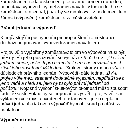
zaměstnanec žádá o skončení pracovního poměru dohodou,
nebo dává výpověď, by měl zaměstnavatel v tomto duchu se
zaměstnancem jednat, jinak by se mohlo vyjít z hodnocení této
žádosti (výpovědi) zaměstnance zaměstnavatelem.
Právní jednání a výpověď
K nejčastějším pochybením při propouštění zaměstnanců
dochází při podávání výpovědi zaměstnavatelem.
Projev vůle vyjádřený zaměstnavatelem ve výpovědi musí být
přesný. Při jeho posuzování se vychází z § 553 o. z.:
„O právní
jednání nejde, nelze-li pro neurčitost nebo nesrozumitelnost
zjistit jeho obsah ani výkladem.“
Smluvní strany mohou však o
důsledcích právního jednání (výpovědi) dále jednat.
„Byl-li
projev vůle mezi stranami dodatečně vyjasněn, nepřihlíží se k
jeho vadě a hledí se, jako by tu bylo právní jednání od
počátku.“
Nejasné vylíčení skutkových okolností může způsobit
řadu těžkostí. Pokud by se nepodařilo vysvětlit projev vůle ani
výkladem ve smyslu uvedeného ustanovení, jde o neplatné
právní jednání a takovou výpověď by mohl soud prohlásit za
neplatnou.
Výpovědní doba