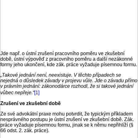
Jde např. o ústní zrušení pracovního poměru ve zkušební
době, ústní výpověď z pracovního poměru a další nezákonné
formy jeho ukončení, kde zák. práce vyžaduje písemnou formu.
„Takové jednání není, neexistuje. V těchto případech se
nejedná o důsledek závady v projevu vůle. Jde o závadu přímo
v právním jednání: zákonodárce rozhodl, že si takové jednání
vůbec nepřeje.“
[1]
Zrušení ve zkušební době
Ze své advokátní praxe mohu potvrdit, že typickým příkladem
nesprávného postupu je ústní zrušení ve zkušební době. Zák.
práce vyžaduje písemnou formu, jinak se k němu nepřihlíží (§
66 odst. 2. zák. práce).