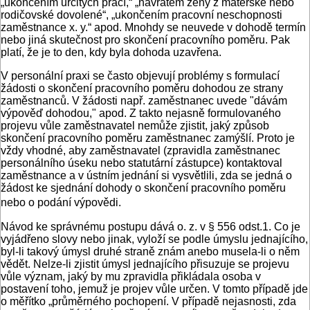
„ukončením určitých prací,“ „návratem ženy z mateřské nebo
rodičovské dovolené“, „ukončením pracovní neschopnosti
zaměstnance x. y.“ apod. Mnohdy se neuvede v dohodě termín
nebo jiná skutečnost pro skončení pracovního poměru. Pak
platí, že je to den, kdy byla dohoda uzavřena.
V personální praxi se často objevují problémy s formulací
žádosti o skončení pracovního poměru dohodou ze strany
zaměstnanců. V žádosti např. zaměstnanec uvede "dávám
výpověď dohodou," apod. Z takto nejasně formulovaného
projevu vůle zaměstnavatel nemůže zjistit, jaký způsob
skončení pracovního poměru zaměstnanec zamýšlí. Proto je
vždy vhodné, aby zaměstnavatel (zpravidla zaměstnanec
personálního úseku nebo statutární zástupce) kontaktoval
zaměstnance a v ústním jednání si vysvětlili, zda se jedná o
žádost ke sjednání dohody o skončení pracovního poměru
nebo o podání výpovědi.
Návod ke správnému postupu dává o. z. v § 556 odst.1. Co je
vyjádřeno slovy nebo jinak, vyloží se podle úmyslu jednajícího,
byl-li takový úmysl druhé straně znám anebo musela-li o něm
vědět. Nelze-li zjistit úmysl jednajícího přisuzuje se projevu
vůle význam, jaký by mu zpravidla přikládala osoba v
postavení toho, jemuž je projev vůle určen. V tomto případě jde
o měřítko „průměrného pochopení. V případě nejasnosti, zda