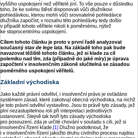
vyššího uspokojení než věřitelé jiní. To vše pouze v důsledku
toho, že ke svému štěstí disponovali vůči dlužníkovi
pohledávkou, kterou mohli vůči srovnatelné pohledávce
dlužníka započíst; v rozsahu této pohledávky tedy došlo
v případě tohoto věřitele nikoli k poměrnému, nýbrž
ke stoprocentnímu uspokojení.
Cílem tohoto článku je proto v první řadě analyzovat
současný stav
de lege lata
. Na základě toho pak bude
navazovat těžiště tohoto článku, jež si klade za cíl
polemiku nad tím, zda (případně do jaké míry) je úprava
započtení v insolvenčním zákoně slučitelná se zásadou
poměrného uspokojení věřitelů.
Základní východiska
Jako každé právní odvětví, i insolvenční právo je ovládáno
systémem zásad, které zakotvují obecná východiska, na nichž
je toto právní odvětví vystavěno. Jsou to právě tyto zásady, jež
plní nezastupitelnou roli při interpretaci jednotlivých
ustanovení. Stejně tak tvoří tyto zásady východiska
pro posouzení, zda je určité chování v souladu s cíli, jež si
insolvenční řízení klade.
[1]
Dlužno podotknout, že
i v insolvenčním řízení jakožto druhu civilního procesu najdou