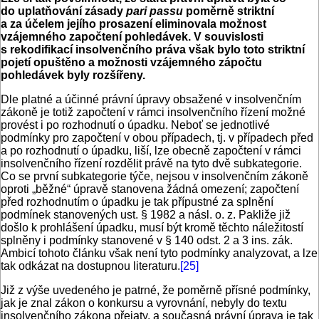
do uplatňování zásady
pari passu
poměrně striktní
a za účelem jejího prosazení eliminovala možnost
vzájemného započtení pohledávek. V souvislosti
s rekodifikací insolvenčního práva však bylo toto striktní
pojetí opuštěno a možnosti vzájemného zápočtu
pohledávek byly rozšířeny.
Dle platné a účinné právní úpravy obsažené v insolven­čním
zákoně je totiž započtení v rámci insolvenčního řízení možné
provést i po rozhodnutí o úpadku. Neboť se jednotlivé
podmínky pro započtení v obou případech, tj. v případech před
a po rozhodnutí o úpadku, liší, lze obecně započtení v rámci
insolvenčního řízení rozdělit právě na tyto dvě subkategorie.
Co se první subkategorie týče, nejsou v insolvenčním zákoně
oproti „běžné“ úpravě stanovena žádná omezení; započtení
před rozhodnutím o úpadku je tak přípustné za splnění
podmínek stanovených ust. § 1982 a násl. o. z. Pakliže již
došlo k prohlášení úpadku, musí být kromě těchto náležitostí
splněny i podmínky stanovené v § 140 odst. 2 a 3 ins. zák.
Ambicí tohoto článku však není tyto podmínky analyzovat, a lze
tak odkázat na dostupnou literaturu.
[25]
Již z výše uvedeného je patrné, že poměrně přísné podmínky,
jak je znal zákon o konkursu a vyrovnání, nebyly do textu
insolvenčního zákona přejaty, a současná právní úprava je tak