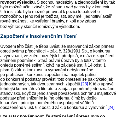
rovnost výsledku.
S trochou nadsázky a zjednodušení by tak
bylo možné učinit závěr, že zásadu
pari passu
by v kontextu
§ 5 ins. zák. bylo možné přirovnat k pozici fotbalového
rozhodčího. I jeho rolí je totiž zajistit, aby měli jednotliví aktéři
rovné možnosti ke vstřelení branky, nikoli aby zápas
bez výhrady skončil remízovým výsledkem.
Započtení v insolvenčním řízení
Úvodem této části je třeba uvést, že insolvenční zákon přinesl
oproti svému předchůdci – zák. č. 328/1991 Sb., o konkursu
a vyrovnání, ve znění pozdějších předpisů, v otázce započtení
zmírnění podmínek. Stará právní úprava byla totiž v tomto
ohledu poměrně striktní, když na základě ust. § 14 odst. 1
písm. i) zák. o konkursu a vyrovnání nebylo možné
po prohlášení konkursu započtení na majetek patřící
do konkursní podstaty provést; toto omezení se pak týkalo jak
jednostranných, tak dvoustranných zápočtů.
[23]
K této úpravě
tehdejší komentářová literatura zaujala poměrně jednoznačné
stanovisko, když za jeho smysl považovala ochranu majetkové
podstaty před snížením jejího objemu, čímž by došlo
k narušení principu poměrného uspokojení věřitelů
obsaženého v ust. § 2 odst. 3 zák. o konkursu a vyrovnání.
[24]
Lze si tak povšimnout, že stará právní úprava byla co