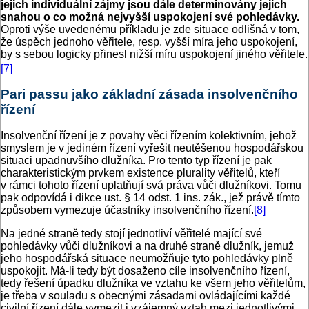
jejich individuální zájmy jsou dále determinovány jejich
snahou o co možná nejvyšší uspokojení své pohledávky.
Oproti výše uvedenému příkladu je zde situace odlišná v tom,
že úspěch jednoho věřitele, resp. vyšší míra jeho uspokojení,
by s sebou logicky přinesl nižší míru uspokojení jiného věřitele.
[7]
Pari passu jako základní zásada insolvenčního
řízení
Insolvenční řízení je z povahy věci řízením kolektivním, jehož
smyslem je v jediném řízení vyřešit neutěšenou hospodářskou
situaci upadnuvšího dlužníka. Pro tento typ řízení je pak
charakteristickým prvkem existence plurality věřitelů, kteří
v rámci tohoto řízení uplatňují svá práva vůči dlužníkovi. Tomu
pak odpovídá i dikce ust. § 14 odst. 1 ins. zák., jež právě tímto
způsobem vymezuje účastníky insolvenčního řízení.
[8]
Na jedné straně tedy stojí jednotliví věřitelé mající své
pohledávky vůči dlužníkovi a na druhé straně dlužník, jemuž
jeho hospodářská situace neumožňuje tyto pohledávky plně
uspokojit. Má-li tedy být dosaženo cíle insolvenčního řízení,
tedy řešení úpadku dlužníka ve vztahu ke všem jeho věřitelům,
je třeba v souladu s obecnými zásadami ovládajícími každé
civilní řízení dále vymezit i vzájemný vztah mezi jednotlivými