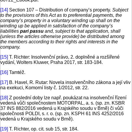
[14]
Section 107 – Distribution of company’s property.
Subject
to the provisions of this Act as to preferential payments, the
company’s property in a voluntary winding up shall on the
winding up be applied in satisfaction of the company’s
liabilities
pari passu
and, subject to that application, shall
(unless the articles otherwise provide) be distributed among
the members according to their rights and interests in the
company.
[15]
T. Richter: Insolvenční právo, 2. doplněné a rozšířené
vydání, Wolters Kluwer, Praha 2017, str. 183-184.
[16]
Tamtéž.
[17]
B. Havel, R. Rutar: Novela insolvenčního zákona a její vliv
na exekuci, Komorní listy č. 1/2012, str. 22.
[18]
Z poslední doby lze např. poukázat na insolvenční řízení
vedená vůči společnostem MOTORPAL, a. s. (sp. zn. KSBR
37 INS 882/2016 vedená u Krajského soudu v Brně) či vůči
společnosti POLDI, s. r. o. (sp. zn. KSPH 61 INS 4252/2016
vedená u Krajského soudu v Brně).
[19]
T. Richter, op. cit. sub 15, str. 184.