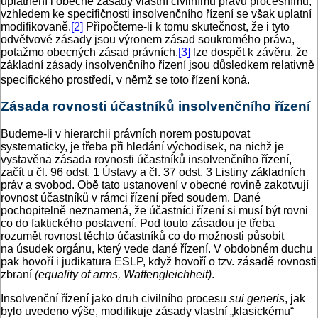
uplatnění i obecné zásady vlastní civilnímu právu procesnímu;
vzhledem ke specifičnosti insolvenčního řízení se však uplatní
modifikovaně.
[2]
Připočteme-li k tomu skutečnost, že i tyto
odvětvové zásady jsou výronem zásad soukromého práva,
potažmo obecných zásad právních,
[3]
lze dospět k závěru, že
základní zásady insolvenčního řízení jsou důsledkem relativně
specifického prostředí, v němž se toto řízení koná.
Zásada rovnosti účastníků insolvenčního řízení
Budeme-li v hierarchii právních norem postupovat
systematicky, je třeba při hledání východisek, na nichž je
vystavěna zásada rovnosti účastníků insolvenčního řízení,
začít u čl. 96 odst. 1 Ústavy a čl. 37 odst. 3 Listiny základních
práv a svobod. Obě tato ustanovení v obecné rovině zakotvují
rovnost účastníků v rámci řízení před soudem. Dané
pochopitelně neznamená, že účastníci řízení si musí být rovni
co do faktického postavení. Pod touto zásadou je třeba
rozumět rovnost těchto účastníků co do možnosti působit
na úsudek orgánu, který vede dané řízení. V obdobném duchu
pak hovoří i judikatura ESLP, když hovoří o tzv. zásadě rovnosti
zbraní
(equality of arms, Waffengleichheit)
.
Insolvenční řízení jako druh civilního procesu
sui generis
, jak
bylo uvedeno výše, modifikuje zásady vlastní „klasickému“