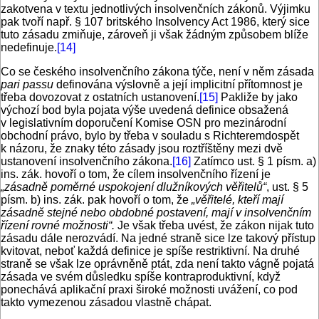
zakotvena v textu jednotlivých insolvenčních zákonů. Výjimku
pak tvoří např. § 107 britského Insolvency Act 1986, který sice
tuto zásadu zmiňuje, zároveň ji však žádným způsobem blíže
nedefinuje.
[14]
Co se českého insolvenčního zákona týče, není v něm zásada
pari passu
definována výslovně a její implicitní přítomnost je
třeba dovozovat z ostatních ustanovení.
[15]
Pakliže by jako
výchozí bod byla pojata výše uvedená definice obsažená
v legislativním doporučení Komise OSN pro mezinárodní
obchodní právo, bylo by třeba v souladu s Richteremdospět
k názoru, že znaky této zásady jsou roztříštěny mezi dvě
ustanovení insolvenčního zákona.
[16]
Zatímco ust. § 1 písm. a)
ins. zák. hovoří o tom, že cílem insolvenčního řízení je
„zásadně poměrné uspokojení dlužníkových věřitelů“
, ust. § 5
písm. b) ins. zák. pak hovoří o tom, že
„věřitelé, kteří mají
zásadně stejné nebo obdobné postavení, mají v insolvenčním
řízení rovné možnosti“.
Je však třeba uvést, že zákon nijak tuto
zásadu dále nerozvádí. Na jedné straně sice lze takový přístup
kvitovat, neboť každá definice je spíše restriktivní. Na druhé
straně se však lze oprávněně ptát, zda není takto vágně pojatá
zásada ve svém důsledku spíše kontraproduktivní, když
ponechává aplikační praxi široké možnosti uvážení, co pod
takto vymezenou zásadou vlastně chápat.