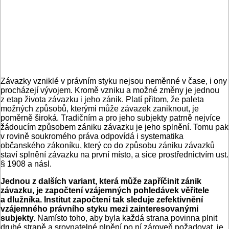
Závazky vzniklé v právním styku nejsou neměnné v čase, i ony
procházejí vývojem. Kromě vzniku a možné změny je jednou
z etap života závazku i jeho zánik. Platí přitom, že paleta
možných způsobů, kterými může závazek zaniknout, je
poměrně široká. Tradičním a pro jeho subjekty patrně nejvíce
žádoucím způsobem zániku závazku je jeho splnění. Tomu pak
v rovině soukromého práva odpovídá i systematika
občanského zákoníku, který co do způsobu zániku závazků
staví splnění závazku na první místo, a sice prostřednictvím ust.
§ 1908 a násl.
Jednou z dalších variant, která může zapříčinit zánik
závazku, je započtení vzájemných pohledávek věřitele
a dlužníka. Institut započtení tak sleduje zefektivnění
vzájemného právního styku mezi zainteresovanými
subjekty.
Namísto toho, aby byla každá strana povinna plnit
druhé straně a srovnatelné plnění po ní zároveň požadovat, je