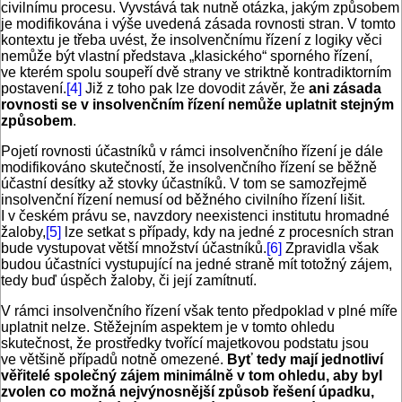
civilnímu procesu. Vyvstává tak nutně otázka, jakým způsobem
je modifikována i výše uvedená zásada rovnosti stran. V tomto
kontextu je třeba uvést, že insolvenčnímu řízení z logiky věci
nemůže být vlastní představa „klasického“ sporného řízení,
ve kterém spolu soupeří dvě strany ve striktně kontradiktorním
postavení.
[4]
Již z toho pak lze dovodit závěr, že
ani zásada
rovnosti se v insolvenčním řízení nemůže uplatnit stejným
způsobem
.
Pojetí rovnosti účastníků v rámci insolvenčního řízení je dále
modifikováno skutečností, že insolvenčního řízení se běžně
účastní desítky až stovky účastníků. V tom se samozřejmě
insolvenční řízení nemusí od běžného civilního řízení lišit.
I v českém právu se, navzdory neexistenci institutu hromadné
žaloby,
[5]
lze setkat s případy, kdy na jedné z procesních stran
bude vystupovat větší množství účastníků.
[6]
Zpravidla však
budou účastníci vystupující na jedné straně mít totožný zájem,
tedy buď úspěch žaloby, či její zamítnutí.
V rámci insolvenčního řízení však tento předpoklad v plné míře
uplatnit nelze. Stěžejním aspektem je v tomto ohledu
skutečnost, že prostředky tvořící majetkovou podstatu jsou
ve většině případů notně omezené.
Byť tedy mají jednotliví
věřitelé společný zájem minimálně v tom ohledu, aby byl
zvolen co možná nejvýnosnější způsob řešení úpadku,