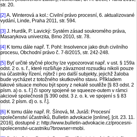
str. 20.
[2]
A. Winterová a kol.: Civilní právo procesní, 6. aktualizované
vydání, Linde, Praha 2011, str. 594.
[3]
J. Hurdík, P. Lavický: Systém zásad soukromého práva,
Masarykova univerzita, Brno 2010, str. 78.
[4]
K tomu dále např. T. Pohl: Insolvence jako druh civilního
procesu, Obchodní právo č. 7-8/2015, str. 242-248.
[5]
Byť určité styčné plochy lze vypozorovat např. v ust. § 159a
odst. 2 o. s. ř., které rozšiřuje závaznost rozsudku nikoli pouze
na účastníky řízení, nýbrž i pro další subjekty, jejichž žaloba
bude vycházet z totožného skutkového stavu. Příkladem
takové situace mohou být spory z nekalé soutěže [§ 83 odst. 2
písm. a) o. s. ř.] či spory spojené se squeeze-outem v rámci
akciové společnosti [§ 390 odst. 3 z. o. k. ve spojení s § 83
odst. 2 písm. d) o. s. ř.].
[6]
K tomu dále např. R. Šínová, M. Juráš: Procesní
společenství účastníků, Bulletin advokacie [online], [cit. 23. 11.
2016], dostupné z: http://www.bulletin-advokacie.cz/procesni-
spolecenstvi-ucastniku?browser=mobi.