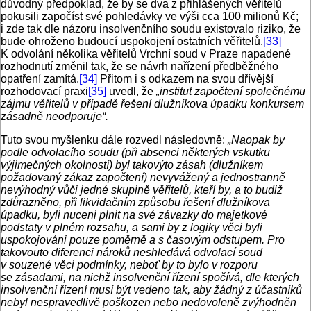
důvodný předpoklad, že by se dva z přihlášených věřitelů
pokusili započíst své pohledávky ve výši cca 100 milionů Kč;
i zde tak dle názoru insolvenčního soudu existovalo riziko, že
bude ohroženo budoucí uspokojení ostatních věřitelů.
[33]
K odvolání několika věřitelů Vrchní soud v Praze napadené
rozhodnutí změnil tak, že se návrh nařízení předběžného
opatření zamítá.
[34]
Přitom i s odkazem na svou dřívější
rozhodovací praxi
[35]
uvedl, že
„institut započtení společnému
zájmu věřitelů v případě řešení dlužníkova úpadku konkursem
zásadně neodporuje“.
Tuto svou myšlenku dále rozvedl následovně:
„Naopak by
podle odvolacího soudu (při absenci některých vskutku
výjimečných okolností) byl takovýto zásah (dlužníkem
požadovaný zákaz započtení) nevyvážený a jednostranně
nevýhodný vůči jedné skupině věřitelů, kteří by, a to budiž
zdůrazněno, při likvidačním způsobu řešení dlužníkova
úpadku, byli nuceni plnit na své závazky do majetkové
podstaty v plném rozsahu, a sami by z logiky věci byli
uspokojováni pouze poměrně a s časovým odstupem. Pro
takovouto diferenci nároků neshledává odvolací soud
v souzené věci podmínky, neboť by to bylo v rozporu
se zásadami, na nichž insolvenční řízení spočívá, dle kterých
insolvenční řízení musí být vedeno tak, aby žádný z účastníků
nebyl nespravedlivě poškozen nebo nedovoleně zvýhodněn