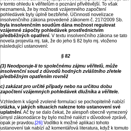
v tomto ohledu k věřitelům o poznání přívětivější. To však
neznamená, že by možnosti vzájemného započtení
pohledávek byly úplně bezbřehé. Účinností novelizace
insolvenčního zákona provedené zákonem č. 217/2009 Sb.
byla insolvenčním soudům dána možnost regulovat
vzájemné zápočty pohledávek prostřednictvím
předběžných opatření
. V textu insolvenčního zákona se tato
novela projevila mj. tak, že do jeho § 82 bylo mj. vloženo
následující ustanovení:
§ 82
(3) Neodporuje-li to společnému zájmu věřitelů, může
insolvenční soud z důvodů hodných zvláštního zřetele
předběžným opatřením rovněž
c) zakázat pro určité případy nebo na určitou dobu
započtení vzájemných pohledávek dlužníka a věřitele.
Vzhledem k vágně zvolené formulaci se pochopitelně nabízí
otázka, v jakých situacích nalezne toto ustanovení své
uplatnění
. Ač by se dalo čekat, že alespoň obecně vymezený
úmysl zákonodárce by bylo možné nalézt v důvodové zprávě,
opak je pravdou.
[26]
Vodítko k možné aplikaci tohoto
ustanovení tak nabízí až komentářová literatura, když k tomuto