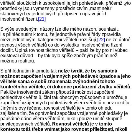
věřitelů sloužících k uspokojení jejich pohledávek, přičemž tyto
prostředky jsou vymezeny prostřednictvím „mantinelů“
stanovených v jednotlivých předpisech upravujících
insolvenční řízení.
[21]
S výše uvedenými názory lze dle mého názoru souhlasit.
I s přihlédnutím k tomu, že jednotlivé právní řády zpravidla
mezi jednotlivými kategoriemi věřitelů rozlišují,
[22]
nelze úplné
rovnosti všech věřitelů co do výsledku insolvenčního řízení
docílit. Úplná rovnost těchto věřitelů – pakliže by pro ni vůbec
existoval důvod – by tak byla spíše zbožným přáním než
možnou realitou.
S přihlédnutím k tomuto tak
nelze tvrdit, že by samotná
možnost započtení vzájemných pohledávek úpadce a jeho
věřitele sama o sobě znamenala zvýhodnění tohoto
konkrétního věřitele, či dokonce poškození zbytku věřitelů
.
Pakliže insolvenční zákon připouští možnost započtení
pohledávek věřitelů, činí tak obecným způsobem a umožňuje
započtení vzájemných pohledávek všem věřitelům bez rozdílu.
Jinými slovy řečeno, rovnost věřitelů je v tomto ohledu
zajištěna tím, že oprávnění započítat vzájemné pohledávky je
paušálně dáno všem věřitelům, nikoli pouze určité skupině
privilegovaných věřitelů.
Rovnost věřitelů je v tomto
kontextu totiž třeba vnímat jako rovnost příležitostí, nikoli