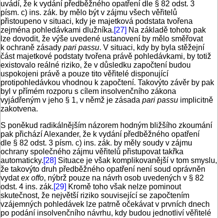
uvádí, že k vydání předběžného opatření dle § 82 odst. 3
písm. c) ins. zák. by mělo být v zájmu všech věřitelů
přistoupeno v situaci, kdy je majetková podstata tvořena
zejména pohledávkami dlužníka.
[27]
Na základě tohoto pak
lze dovodit, že výše uvedené ustanovení by mělo směřovat
k ochraně zásady
pari passu
. V situaci, kdy by byla stěžejní
část majetkové podstaty tvořena právě pohledávkami, by totiž
existovalo reálné riziko, že v důsledku započtení budou
uspokojeni právě a pouze tito věřitelé disponující
protipohledávkou vhodnou k započtení. Takovýto závěr by pak
byl v přímém rozporu s cílem insolvenčního zákona
vyjádřeným v jeho § 1, v němž je zásada
pari passu
implicitně
zakotvena.
S poněkud radikálnějším názorem hodným bližšího zkoumání
pak přichází Alexander, že k vydání předběžného opatření
dle § 82 odst. 3 písm. c) ins. zák. by měly soudy v zájmu
ochrany společného zájmu věřitelů přistupovat takřka
automaticky.
[28]
Situace je však komplikovanější v tom smyslu,
že takovýto druh předběžného opatření není soud oprávněn
vydat
ex offo
, nýbrž pouze na návrh osob uvedených v § 82
odst. 4 ins. zák.
[29]
Kromě toho však nelze pominout
skutečnost, že největší riziko související se započtením
vzájemných pohledávek lze patrně očekávat v prvních dnech
po podání insolvenčního návrhu, kdy budou jednotliví věřitelé