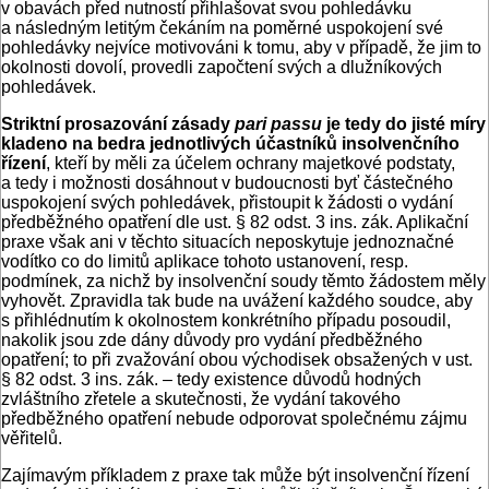
v obavách před nutností přihlašovat svou pohledávku
a následným letitým čekáním na poměrné uspokojení své
pohledávky nejvíce motivováni k tomu, aby v případě, že jim to
okolnosti dovolí, provedli započtení svých a dlužníkových
pohledávek.
Striktní prosazování zásady
pari passu
je tedy do jisté míry
kladeno na bedra jednotlivých účastníků insolvenčního
řízení
, kteří by měli za účelem ochrany majetkové podstaty,
a tedy i možnosti dosáhnout v budoucnosti byť částečného
uspokojení svých pohledávek, přistoupit k žádosti o vydání
předběžného opatření dle ust. § 82 odst. 3 ins. zák. Aplikační
praxe však ani v těchto situacích neposkytuje jednoznačné
vodítko co do limitů aplikace tohoto ustanovení, resp.
podmínek, za nichž by insolvenční soudy těmto žádostem měly
vyhovět. Zpravidla tak bude na uvážení každého soudce, aby
s přihlédnutím k okolnostem konkrétního případu posoudil,
nakolik jsou zde dány důvody pro vydání předběžného
opatření; to při zvažování obou východisek obsažených v ust.
§ 82 odst. 3 ins. zák. – tedy existence důvodů hodných
zvláštního zřetele a skutečnosti, že vydání takového
předběžného opatření nebude odporovat společnému zájmu
věřitelů.
Zajímavým příkladem z praxe tak může být insolven­ční řízení