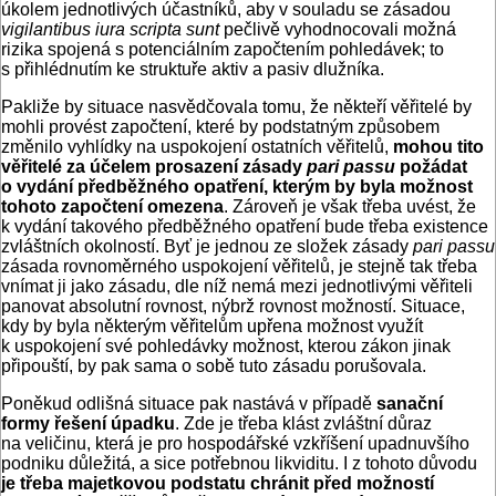
úkolem jednotlivých účastníků, aby v souladu se zásadou
vigilantibus iura scripta sunt
pečlivě vyhodnocovali možná
rizika spojená s potenciálním započtením pohledávek; to
s přihlédnutím ke struktuře aktiv a pasiv dlužníka.
Pakliže by situace nasvědčovala tomu, že někteří věřitelé by
mohli provést započtení, které by podstatným způsobem
změnilo vyhlídky na uspokojení ostatních věřitelů,
mohou tito
věřitelé za účelem prosazení zásady
pari passu
požádat
o vydání předběžného opatření, kterým by byla možnost
tohoto započtení omezena
. Zároveň je však třeba uvést, že
k vydání takového předběžného opatření bude třeba existence
zvláštních okolností. Byť je jednou ze složek zásady
pari passu
zásada rovnoměrného uspokojení věřitelů, je stejně tak třeba
vnímat ji jako zásadu, dle níž nemá mezi jednotlivými věřiteli
panovat absolutní rovnost, nýbrž rovnost možností. Situace,
kdy by byla některým věřitelům upřena možnost využít
k uspokojení své pohledávky možnost, kterou zákon jinak
připouští, by pak sama o sobě tuto zásadu porušovala.
Poněkud odlišná situace pak nastává v případě
sanační
formy řešení úpadku
. Zde je třeba klást zvláštní důraz
na veličinu, která je pro hospodářské vzkříšení upadnuvšího
podniku důležitá, a sice potřebnou likviditu. I z tohoto důvodu
je třeba majetkovou podstatu chránit před možností