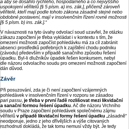
a aby se dosáhlo rychlého, hospodárného a co nejvyššího
uspokojení věřitelů [§ 5 písm. a) ins. zák.], přičemž zároveň
věřitelé, kteří mají podle tohoto zákona zásadně stejné nebo
obdobné postavení, mají v insolvenčním řízení rovné možnosti
[§ 5 písm. b) ins. zák.].“
V návaznosti na tyto úvahy odvolací soud uzavřel, že otázku
zákazu započtení je třeba vykládat i v kontextu s tím, že
omezení možnosti započíst pohledávku má za cíl zabránit
absenci prostředků potřebných k zajištění chodu podniku
(závodu) především v případě sanačního způsobu řešení
úpadku. Byl-li dlužníkův úpadek řešen konkursem, nebyl
dle názoru odvolacího soudu pro omezení možnosti započtení
dán důvod.
Závěr
Při posuzování, zda je či není započtení vzájemných
pohledávek v insolvenčním řízení v rozporu se zásadou
pari passu
,
je třeba v první řadě rozlišovat mezi likvidační
a sanační formou řešení úpadku
. Ač dle názoru Vrchního
soudu v Praze započtení pohledávek společnému zájmu
věřitelů
v případě likvidační formy řešení úpadku
„zásadně“
neodporuje, jedno z jeho dřívějších a výše citovaných
rozhodnutí dokládá, že tak tomu nemusí vždy být. Je tedy