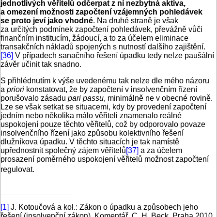
jednotlivých věřitelů odčerpat z ní nezbytná aktiva,
a omezení možnosti započtení vzájemných pohledávek
se proto jeví jako vhodné
. Na druhé straně je však
za určitých podmínek započtení pohledávek, převážně vůči
finančním institucím, žádoucí, a to za účelem eliminace
transakčních nákladů spojených s nutností dalšího zajištění.
[36]
V případech sanačního řešení úpadku tedy nelze paušální
závěr učinit tak snadno.
S přihlédnutím k výše uvedenému tak nelze dle mého názoru
a
priori
konstatovat, že by započtení v insolvenčním řízení
porušovalo zásadu
pari passu
, minimálně ne v obecné rovině.
Lze se však setkat se situacemi, kdy by provedení započtení
jedním nebo několika málo věřiteli znamenalo reálné
uspokojení pouze těchto věřitelů, což by odporovalo povaze
insolvenčního řízení jako způsobu kolektivního řešení
dlužníkova úpadku. V těchto situacích je tak namístě
upřednostnit společný zájem věřitelů
[37]
a za účelem
prosazení poměrného uspokojení věřitelů možnost započtení
regulovat.
[1]
J. Kotoučová a kol.: Zákon o úpadku a způsobech jeho
řešení (insolvenční zákon), Komentář, C. H. Beck, Praha 2010,