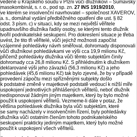
vedené u Krajského soudu v Plzni vůči dlužníkovi – Šumavský
masokombinát, s. r. o., pod sp. zn.
27 INS 1919/2010
,
ve kterém se insolvenční navrhovatel – společnost XAVEROV,
a. s., domáhal vydání předběžného opatření dle ust. § 82
odst. 3 písm. c) v situaci, kdy se mezi největší věřitele
upadnuvšího dlužníka řadily osoby, se kterými tento dlužník
tvořil podnikatelské seskupení. Pro dokreslení situace je třeba
uvést, že tito tři věřitelé, vůči jejichž možnosti započíst
vzájemné pohledávky návrh směřoval, dohromady disponovali
vůči dlužníkovi pohledávkami ve výši cca 19,9 milionu Kč,
přičemž pohledávky dlužníka vůči těmto subjektům činily
dohromady cca 26,8 milionu Kč. S přihlédnutím k dlužníkem
deklarované výši jeho závazků (56,3 milionu Kč) a jeho
pohledávek (45,6 milionu Kč) tak bylo zjevné, že by v případě
provedení zápočtu mezi spřízněnými subjekty došlo
k podstatné změně v majetkové podstatě vedoucí k nižší míře
uspokojení jednotlivých přihlášených věřitelů, neboť dlužník
nedisponoval žádným jiným majetkem, který by bylo možné
použít k uspokojení věřitelů. Vezmeme-li dále v potaz, že
většina pohledávek dlužníka byla vůči subjektům, které
se samy nacházely v insolvenčním řízení, byly pohledávky
dlužníka vůči ostatním členům tohoto podnikatelského
seskupení prakticky jediným majetkem, který bylo možné
použít k uspokojení všech věřitelů.