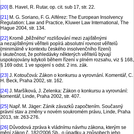
[20]
B. Havel, R. Rutar, op. cit. sub 17, str. 22.
[21]
M. G. Soriano, F. G. Alférez: The European Insolvency
Regulation: Law and Practice, Kluwer Law International, The
Hague 2004, str. 134.
[22]
Kromě „běžného“ rozlišování mezi zajištěnými
a nezajištěnými věřiteli popírá absolutní rovnost věřitelů
(minimálně v kontextu českého insolvenčního řízení)
i skutečnost, že pohledávky některých věřitelů bývají
uspokojovány kdykoli během řízení v plném rozsahu, viz § 168,
§ 169 odst. 1 ve spojení s odst. 2 ins. zák.
[23]
J. Kotoučová: Zákon o konkursu a vyrovnání. Komentář, C.
H. Beck, Praha 2002, str. 162.
[24]
J. Maršíková, J. Zelenka: Zákon o konkursu a vyrovnání:
komentář, Linde, Praha 2002, str. 407.
[25]
Např. M. Jäger: Zánik závazků započtením. Současný
právní stav a změny v novém soukromém právu, Linde, Praha
2013, str. 263-276.
[26]
Důvodová zpráva k vládnímu návrhu zákona, kterým se
mění zákon č. 182/2006 Sb., o úpadku a způsobech jeho