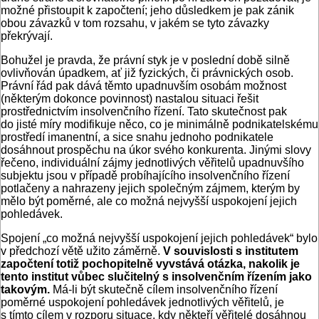
možné přistoupit k započtení; jeho důsledkem je pak zánik
obou závazků v tom rozsahu, v jakém se tyto závazky
překrývají.
Bohužel je pravda, že právní styk je v poslední době silně
ovlivňován úpadkem, ať již fyzických, či právnických osob.
Právní řád pak dává těmto upadnuvším osobám možnost
(některým dokonce povinnost) nastalou situaci řešit
prostřednictvím insolvenčního řízení. Tato skutečnost pak
do jisté míry modifikuje něco, co je minimálně podnikatelskému
prostředí imanentní, a sice snahu jednoho podnikatele
dosáhnout prospěchu na úkor svého konkurenta. Jinými slovy
řečeno, individuální zájmy jednotlivých věřitelů upadnuvšího
subjektu jsou v případě probíhajícího insolvenčního řízení
potlačeny a nahrazeny jejich společným zájmem, kterým by
mělo být poměrné, ale co možná nejvyšší uspokojení jejich
pohledávek.
Spojení „co možná nejvyšší uspokojení jejich pohledávek“ bylo
v předchozí větě užito záměrně.
V souvislosti s institutem
započtení totiž pochopitelně vyvstává otázka, nakolik je
tento institut vůbec slučitelný s insolvenčním řízením jako
takovým.
Má-li být skutečně cílem insolvenčního řízení
poměrné uspokojení pohledávek jednotlivých věřitelů, je
s tímto cílem v rozporu situace, kdy někteří věřitelé dosáhnou