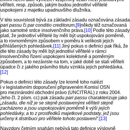
věřiteli, resp. způsob, jakým budou jednotliví věřitelé
uspokojeni z majetku upadnuvšího dlužníka.
V této souvislosti bývá za základní zásadu označována zásada
pari passu
či
par conditio creditorum
,
[9]
někdy též označovaná
jako samotné srdce insolvenčního práva.
[10]
Podle této zásady
platí, že jednotliví věřitelé by měli být uspokojováni poměrně,
a to rovnoměrným způsobem v poměru k velikosti jejich
přihlášených pohledávek.
[11]
Jiný pokus o definici pak říká, že
dle této zásady by měli být jednotliví věřitelé v rámci
insolvenčního řízení uspokojeni kolektivně a poměrným
způsobem, a to nezávisle na tom, v jaké době se stali věřiteli
úpadce či z jakého právního titulu vznikla jejich pohledávka.
[12]
Pokus o definici této zásady lze kromě toho nalézt
i v legislativním doporučení připraveném Komisí OSN
pro mezinárodní obchodní právo (UNCITRAL) z roku 2004.
Jeho čl. 2 písm. cc) pak zásadu
pari passu
charakterizuje jako
„zásadu, dle níž je se stejně postavenými věřiteli stejně
zacházeno a jsou uspokojováni poměrně k výši jejich
pohledávky, a to z prostředků majetkové podstaty, jež jsou
určeny k distribuci pro věřitele tohoto postavení“.
[13]
Navzdory četným snahám nebývá tato definice výslovně