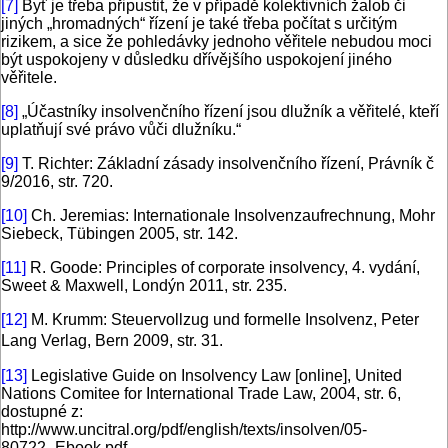
[7]
Byť je třeba připustit, že v případě kolektivních žalob či
jiných „hromadných“ řízení je také třeba počítat s určitým
rizikem, a sice že pohledávky jednoho věřitele nebudou moci
být uspokojeny v důsledku dřívějšího uspokojení jiného
věřitele.
[8]
„Účastníky insolvenčního řízení jsou dlužník a věřitelé, kteří
uplatňují své právo vůči dlužníku.“
[9]
T. Richter: Základní zásady insolvenčního řízení, Právník č
9/2016, str. 720.
[10]
Ch. Jeremias: Internationale Insolvenzaufrechnung, Mohr
Siebeck, Tübingen 2005, str. 142.
[11]
R. Goode: Principles of corporate insolvency, 4. vydání,
Sweet & Maxwell, Londýn 2011, str. 235.
[12]
M. Krumm: Steuervollzug und formelle Insolvenz, Peter
Lang Verlag, Bern 2009, str. 31.
[13]
Legislative Guide on Insolvency Law [online], United
Nations Comitee for International Trade Law, 2004, str. 6,
dostupné z:
http://www.uncitral.org/pdf/english/texts/insolven/05-
80722_Ebook.pdf.