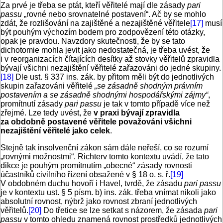
Za prvé je třeba se ptát, kteří věřitelé mají dle zásady
pari
passu
„rovné nebo srovnatelné postavení“. Ač by se mohlo
zdát, že rozlišování na zajištěné a nezajištěné věřitele
[17]
musí
být pouhým výchozím bodem pro zodpovězení této otázky,
opak je pravdou. Navzdory skutečnosti, že by se tato
dichotomie mohla jevit jako nedostatečná, je třeba uvést, že
i v reorganizacích čítajících desítky až stovky věřitelů zpravidla
bývají všichni nezajištění věřitelé zařazováni do jedné skupiny.
[18]
Dle ust. § 337 ins. zák. by přitom měli být do jednotlivých
skupin zařazováni věřitelé
„se zásadně shodným právním
postavením a se zásadně shodnými hospodářskými zájmy“
,
promítnutí zásady
pari passu
je tak v tomto případě více než
zřejmé. Lze tedy uvést, že
v praxi bývají zpravidla
za obdobně postavené věřitele považováni všichni
nezajištění věřitelé jako celek
.
Stejně tak insolvenční zákon sám dále neřeší, co se rozumí
„rovnými možnostmi“. Richterv
tomto kontextu uvádí, že tato
dikce je pouhým promítnutím „obecné“ zásady rovnosti
účastníků civilního řízení obsažené v § 18 o. s. ř.
[19]
V obdobném duchu hovoří i Havel, tvrdě, že zásadu
pari passu
je v kontextu ust. § 5 písm. b) ins. zák. třeba vnímat nikoli jako
absolutní rovnost, nýbrž jako rovnost zbraní jednotlivých
věřitelů.
[20]
Do třetice se lze setkat s názorem, že zásada
pari
passu
v
tomto ohledu znamená rovnost prostředků jednotlivých