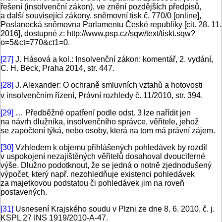
řešení (insolvenční zákon), ve znění pozdějších předpisů,
a další související zákony, sněmovní tisk č. 770/0 [online],
Poslanecká sněmovna Parlamentu České republiky [cit. 28. 11.
2016], dostupné z: http://www.psp.cz/sqw/text/tiskt.sqw?
o=5&ct=770&ct1=0.
[27]
J. Hásová a kol.: Insolvenční zákon: komentář, 2. vydání,
C. H. Beck, Praha 2014, str. 447.
[28]
J. Alexander: O ochraně smluvních vztahů a hotovosti
v insolvenčním řízení, Právní rozhledy č. 11/2010, str. 394.
[29]
… Předběžné opatření podle odst. 3 lze nařídit jen
na návrh dlužníka, insolvenčního správce, věřitele, jehož
se započtení týká, nebo osoby, která na tom má právní zájem.
[30]
Vzhledem k objemu přihlášených pohledávek by rozdíl
v uspokojení nezajištěných věřitelů dosahoval dvouciferné
výše. Dlužno podotknout, že se jedná o notně zjednodušený
výpočet, který např. nezohledňuje existenci pohledávek
za majetkovou podstatou či pohledávek jim na roveň
postavených.
[31]
Usnesení Krajského soudu v Plzni ze dne 8. 6. 2010, č. j.
KSPL 27 INS 1919/2010-A-47.