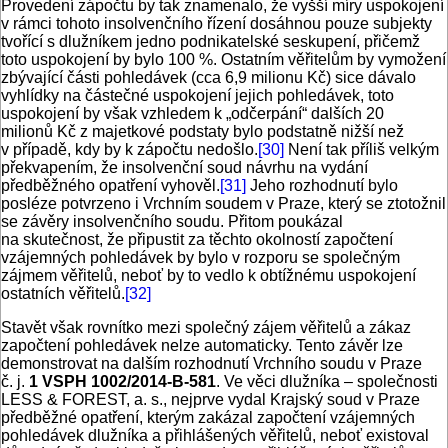
Provedení zápočtu by tak znamenalo, že vyšší míry uspokojení
v rámci tohoto insolvenčního řízení dosáhnou pouze subjekty
tvořící s dlužníkem jedno podnikatelské seskupení, přičemž
toto uspokojení by bylo 100 %. Ostatním věřitelům by vymožení
zbývající části pohledávek (cca 6,9 milio­nu Kč) sice dávalo
vyhlídky na částečné uspokojení jejich pohledávek, toto
uspokojení by však vzhledem k „odčerpání“ dalších 20
milionů Kč z majetkové podstaty bylo podstatně nižší než
v případě, kdy by k zápočtu nedošlo.
[30]
Není tak příliš velkým
překvapením, že insolvenční soud návrhu na vydání
předběžného opatření vyhověl.
[31]
Jeho rozhodnutí bylo
posléze potvrzeno i Vrchním soudem v Praze, který se ztotožnil
se závěry insolvenčního soudu. Přitom poukázal
na skutečnost, že připustit za těchto okolností započtení
vzájemných pohledávek by bylo v rozporu se společným
zájmem věřitelů, neboť by to vedlo k obtížnému uspokojení
ostatních věřitelů.
[32]
Stavět však rovnítko mezi společný zájem věřitelů a zákaz
započtení pohledávek nelze automaticky. Tento závěr lze
demonstrovat na dalším rozhodnutí Vrchního soudu v Praze
č. j.
1 VSPH 1002/2014-B-581
. Ve věci dlužníka – společnosti
LESS & FOREST, a. s., nejprve vydal Krajský soud v Praze
předběžné opatření, kterým zakázal započtení vzájemných
pohledávek dlužníka a přihlášených věřitelů, neboť existoval