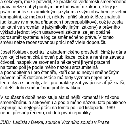
a šekovým, může potvrdit, že praktické vědomosti směnečného
práva nelze nabýt pouhým prostudováním zákona, který je
psán nepříliš srozumitelným jazykem a svým obsahem je velmi
kompaktní, až možno říci, někdy i příliš stručný. Bez znalosti
judikatury (v mnoha případech i prvorepublikové, což je zcela
unikátní ve srovnání s jakýmikoliv jinými zákony) a právního
výkladu jednotlivých ustanovení zákona lze jen obtížně
porozumět systému a logice směnečného práva. V tomto
směru nelze recenzovanou práci než vřele doporučit.
Josef Kotásek pochází z akademického prostředí, čímž je dána
vynikající teo­retická úroveň publikace, což ale není na závadu
čtivosti, naopak ve srovnání s některými jinými pracemi
na tomto poli je podle mého názoru srozumitelná
a pochopitelná i pro čtenáře, kteří dosud nebyli směnečným
právem příliš dotčeni. Práce má tedy význam nejen pro
teoretiky a studenty, ale i pro praktiky zabývající se ať již kratší,
či delší dobu směnečnou problematikou.
V současné době neexistuje aktuálnější komentář k zákonu
směnečnému a šekovému a podle mého názoru tato publikace
aspiruje na nejlepší práci na tomto poli od listopadu 1989
nebo, přesněji řečeno, od dob první republiky.
JUDr. Ladislav Derka, soudce Vrchního soudu v Praze