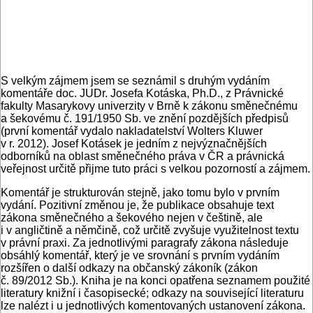
S velkým zájmem jsem se seznámil s druhým vydáním
komentáře doc. JUDr. Josefa Kotáska, Ph.D., z Právnické
fakulty Masarykovy univerzity v Brně k zákonu směnečnému
a šekovému č. 191/1950 Sb. ve znění pozdějších předpisů
(první komentář vydalo nakladatelství Wolters Kluwer
v r. 2012). Josef Kotásek je jedním z nejvýznačnějších
odborníků na oblast směnečného práva v ČR a právnická
veřejnost určitě přijme tuto práci s velkou pozorností a zájmem.
Komentář je strukturován stejně, jako tomu bylo v prvním
vydání. Pozitivní změnou je, že publikace obsahuje text
zákona směnečného a šekového nejen v češtině, ale
i v angličtině a němčině, což určitě zvyšuje využitelnost textu
v právní praxi. Za jednotlivými paragrafy zákona následuje
obsáhlý komentář, který je ve srovnání s prvním vydáním
rozšířen o další odkazy na občanský zákoník (zákon
č. 89/2012 Sb.). Kniha je na konci opatřena seznamem použité
literatury knižní i časopisecké; odkazy na související literaturu
lze nalézt i u jednotlivých komentovaných ustanovení zákona.