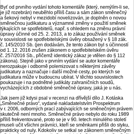
Byť od prvního vydání tohoto komentáře (který, nemýlím-li se,
je již rozebrán) neuběhlo příliš času a sám zákon směnečný
a šekový nebyl v mezidobí novelizován, je doplněn o novou
směnečnou judikaturu a významné změny v použití směnek
týkajících se spotřebitelů, např. s ohledem na změnu právní
úpravy účinné od 25. 2. 2013, a to zákaz používání směnek
v souvislosti se spotřebitelskými úvěry obsažený v § 18 zák.
č. 145/2010 Sb. (jen dodávám, že tento zákon byl s účinností
od 1. 12. 2016 zrušen zákonem o spotřebitelském úvěru
č. 257/2016 Sb., přičemž identický zákaz je vtělen do § 112
zákona). Stejně jako v prvním vydání se autor komentáře
nerozpakuje i odborně polemizovat s některými závěry
judikatury a naznačuje i další možné cesty, po kterých se
judikatura může v budoucnu ubírat. V těchto souvislostech
poukazuje i na podnětné judikáty zahraničních soudů,
vycházejících z obdobné směnečné úpravy, jaká je u nás.
Jak jsem již kdysi psal v recenzi na dřívější dílo J. Kotáska
„Směnečné právo“, vydané nakladatelstvím Prospektrum
v r. 2006, odborných prací zabývajících se směnečným právem
skutečně není mnoho. Směnečné právo nebylo do roku 1989
příliš frekventované, proto se je v 90. letech minulého století
museli učit všichni právníci, kteří se směnkami přišli do styku,
prakticky od nuly. Kdokoliv se setkal se zákonem směnečným