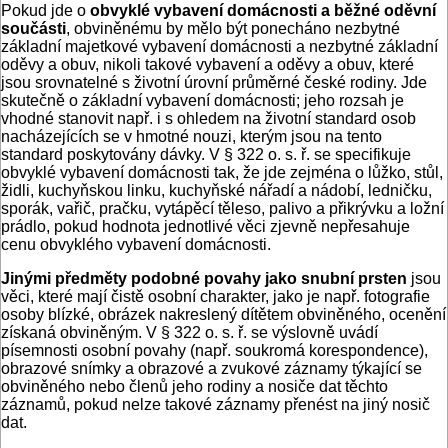
Pokud jde o
obvyklé vybavení domácnosti a běžné oděvní
součásti
, obviněnému by mělo být ponecháno nezbytné
základní majetkové vybavení domácnosti a nezbytné základní
oděvy a obuv, nikoli takové vybavení a oděvy a obuv, které
jsou srovnatelné s životní úrovní průměrné české rodiny. Jde
skutečně o základní vybavení domácnosti; jeho rozsah je
vhodné stanovit např. i s ohledem na životní standard osob
nacházejících se v hmotné nouzi, kterým jsou na tento
standard poskytovány dávky. V § 322 o. s. ř. se specifikuje
obvyklé vybavení domácnosti tak, že jde zejména o lůžko, stůl,
židli, kuchyňskou linku, kuchyňské nářadí a nádobí, ledničku,
sporák, vařič, pračku, vytápěcí těleso, palivo a přikrývku a ložní
prádlo, pokud hodnota jednotlivé věci zjevně nepřesahuje
cenu obvyklého vybavení domácnosti.
Jinými předměty podobné povahy jako snubní prsten
jsou
věci, které mají čistě osobní charakter, jako je např. fotografie
osoby blízké, obrázek nakreslený dítětem obviněného, ocenění
získaná obviněným. V § 322 o. s. ř. se výslovně uvádí
písemnosti osobní povahy (např. soukromá korespondence),
obrazové snímky a obrazové a zvukové záznamy týkající se
obviněného nebo členů jeho rodiny a nosiče dat těchto
záznamů, pokud nelze takové záznamy přenést na jiný nosič
dat.