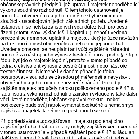
občanskoprávních předpisů, jež upravují majetek nepodléhající
výkonu soudního rozhodnutí. Cílem tohoto ustanovení je
ponechat obviněnému a jeho rodině nezbytné minimum
sloužící k uspokojování jejich základních potřeb. Uvedené
ustanovení se netýká zajištěných věcí důležitých pro trestní
řízení (k tomu srov. výklad k § 1 kapitolu I), neboť uvedená
omezení se nemohou uplatnit u majetku, který je úzce navázán
na trestnou činnost obviněného a nelze mu jej ponechat.
Uvedená omezení se neuplatní ani vůči zajištěné náhradní
hodnotě za nástroj nebo výnos z trestné činnosti podle § 79g tr.
řádu, byť jde o majetek legální, protože v tomto případě se
jedná o ekvivalent výnosu z trestné činnosti nebo nástroje
trestné činnosti. Nicméně i v daném případě je třeba
postupovat v souladu se zásadou přiměřenosti a nevystavit
obviněného a jeho rodinu nebezpečí strádání. Pokud je
zajištěn majetek pro účely nároku poškozeného podle § 47 tr.
řádu, jsou z výkonu rozhodnutí o zajištění vyloučeny také další
věci, které nepodléhají občanskoprávní exekuci, neboť
poškozený bude svůj nárok vymáhat exekučně a nemá smysl
zajišťovat majetek, který nelze postihnout exekucí.
Při dohledávání a „dozajišťování“ majetku podléhajícího
zajištění je třeba dbát na to, aby nebyly zajištěny věci uvedené
v tomto ustanovení a v případě zajištění podle § 47 tr. řádu ani
další věci nepodléhající exekuci (tj. aby takové věci nebyly