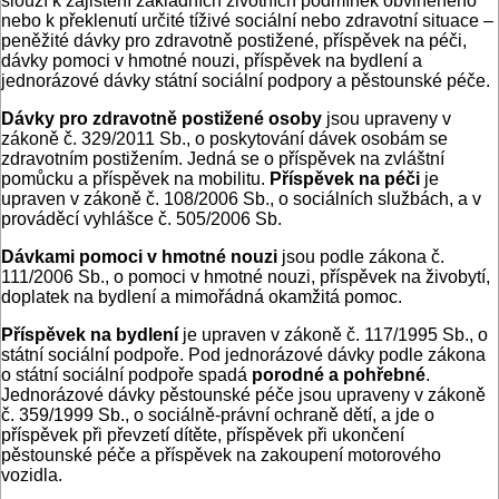
slouží k zajištění základních životních podmínek obviněného
nebo k překlenutí určité tíživé sociální nebo zdravotní situace –
peněžité dávky pro zdravotně postižené, příspěvek na péči,
dávky pomoci v hmotné nouzi, příspěvek na bydlení a
jednorázové dávky státní sociální podpory a pěstounské péče.
Dávky pro zdravotně postižené osoby
jsou upraveny v
zákoně č. 329/2011 Sb., o poskytování dávek osobám se
zdravotním postižením. Jedná se o příspěvek na zvláštní
pomůcku a příspěvek na mobilitu.
Příspěvek na péči
je
upraven v zákoně č. 108/2006 Sb., o sociálních službách, a v
prováděcí vyhlášce č. 505/2006 Sb.
Dávkami pomoci v hmotné nouzi
jsou podle zákona č.
111/2006 Sb., o pomoci v hmotné nouzi, příspěvek na živobytí,
doplatek na bydlení a mimořádná okamžitá pomoc.
Příspěvek na bydlení
je upraven v zákoně č. 117/1995 Sb., o
státní sociální podpoře. Pod jednorázové dávky podle zákona
o státní sociální podpoře spadá
porodné a pohřebné
.
Jednorázové dávky pěstounské péče jsou upraveny v zákoně
č. 359/1999 Sb., o sociálně-právní ochraně dětí, a jde o
příspěvek při převzetí dítěte, příspěvek při ukončení
pěstounské péče a příspěvek na zakoupení motorového
vozidla.