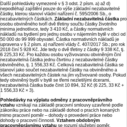
Další pohledávky vymezené v § 3 odst. 2 písm. a) až d)
nepodléhají zajištění pouze do výše základní nezabavitelné
částky, kterou stanoví vládní nařízení č. 595/2006 Sb., o
nezabavitelných částkách.
Základní nezabavitelná částka
pro
osobu obviněného tvoří dvě třetiny součtu částky životního
minima jednotlivce, tedy 3 410 Kč, a částky normativních
nákladů na bydlení pro jednu osobu v nájemním bytě v obci od
50 000 do 99 999 obyvatel. Částka normativních nákladů je
upravena v § 2 písm. a) nařízení vlády č. 407/2017 Sb.; pro rok
2018 činí 5 928 Kč. Jde tedy o dvě třetiny z částky 9 338 Kč, tj.
6 225,33 Kč. Pro každou osobu vyživovanou obviněným činí
nezabavitelná částka jednu čtvrtinu z nezabavitelné částky
obviněného, tj. 1 556,33 Kč. Celková nezabavitelná částka se
stanoví jako součet nezabavitelné částky na obviněného a
všech nezabavitelných částek na jím vyživované osoby. Pokud
tedy obviněný bydlí v bytě se třemi nezletilými dcerami,
nezabavitelná částka bude činit 10 894, 32 Kč (6 225, 33 Kč +
1 556,33 Kč × 3).
Pohledávky na výplatu odměny z pracovněprávního
vztahu
vznikají na základě pracovní smlouvy uzavřené podle
zákoníku práce nebo na základě dohod o pracích konaných
mimo pracovní poměr – dohody o provedení práce nebo
dohody o pracovní činnosti.
Vztahem obdobným
pracovněprávnímu vztahu
se rozumí služební poměr,