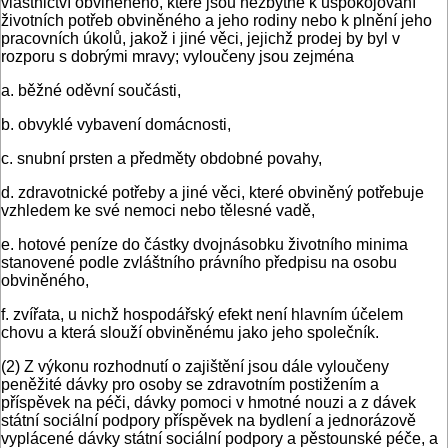
vlastnictví obviněného, které jsou nezbytné k uspokojování
životních potřeb obviněného a jeho rodiny nebo k plnění jeho
pracovních úkolů, jakož i jiné věci, jejichž prodej by byl v
rozporu s dobrými mravy; vyloučeny jsou zejména
a. běžné oděvní součásti,
b. obvyklé vybavení domácnosti,
c. snubní prsten a předměty obdobné povahy,
d. zdravotnické potřeby a jiné věci, které obviněný potřebuje
vzhledem ke své nemoci nebo tělesné vadě,
e. hotové peníze do částky dvojnásobku životního minima
stanovené podle zvláštního právního předpisu na osobu
obviněného,
f. zvířata, u nichž hospodářský efekt není hlavním účelem
chovu a která slouží obviněnému jako jeho společník.
(2) Z výkonu rozhodnutí o zajištění jsou dále vyloučeny
peněžité dávky pro osoby se zdravotním postižením a
příspěvek na péči, dávky pomoci v hmotné nouzi a z dávek
státní sociální podpory příspěvek na bydlení a jednorázově
vyplácené dávky státní sociální podpory a pěstounské péče, a