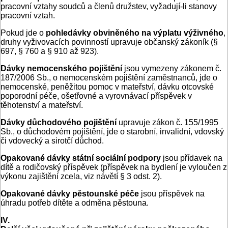
pracovní vztahy soudců a členů družstev, vyžadují-li stanovy
pracovní vztah.
Pokud jde o
pohledávky obviněného na výplatu výživného
,
druhy vyživovacích povinností upravuje občanský zákoník (§
697, § 760 a § 910 až 923).
Dávky nemocenského pojištění
jsou vymezeny zákonem č.
187/2006 Sb., o nemocenském pojištění zaměstnanců, jde o
nemocenské, peněžitou pomoc v mateřství, dávku otcovské
poporodní péče, ošetřovné a vyrovnávací příspěvek v
těhotenství a mateřství.
Dávky důchodového pojištění
upravuje zákon č. 155/1995
Sb., o důchodovém pojištění, jde o starobní, invalidní, vdovský
či vdovecký a sirotčí důchod.
Opakované dávky státní sociální podpory
jsou přídavek na
dítě a rodičovský příspěvek (příspěvek na bydlení je vyloučen z
výkonu zajištění zcela, viz návětí § 3 odst. 2).
Opakované dávky pěstounské péče
jsou příspěvek na
úhradu potřeb dítěte a odměna pěstouna.
IV.