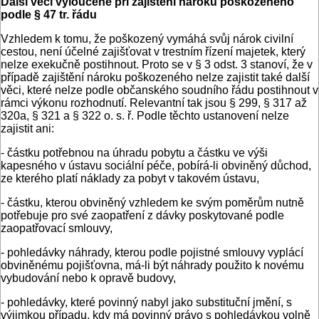
Další věci vyloučené při zajištění nároku poškozeného
podle § 47 tr. řádu
Vzhledem k tomu, že poškozený vymáhá svůj nárok civilní
cestou, není účelné zajišťovat v trestním řízení majetek, který
nelze exekučně postihnout. Proto se v § 3 odst. 3 stanoví, že v
případě zajištění nároku poškozeného nelze zajistit také další
věci, které nelze podle občanského soudního řádu postihnout v
rámci výkonu rozhodnutí. Relevantní tak jsou § 299, § 317 až
320a, § 321 a § 322 o. s. ř. Podle těchto ustanovení nelze
zajistit ani:
- částku potřebnou na úhradu pobytu a částku ve výši
kapesného v ústavu sociální péče, pobírá-li obviněný důchod,
ze kterého platí náklady za pobyt v takovém ústavu,
- částku, kterou obviněný vzhledem ke svým poměrům nutně
potřebuje pro své zaopatření z dávky poskytované podle
zaopatřovací smlouvy,
- pohledávky náhrady, kterou podle pojistné smlouvy vyplácí
obviněnému pojišťovna, má-li být náhrady použito k novému
vybudování nebo k opravě budovy,
- pohledávky, které povinný nabyl jako substituční jmění, s
výjimkou případu, kdy má povinný právo s pohledávkou volně