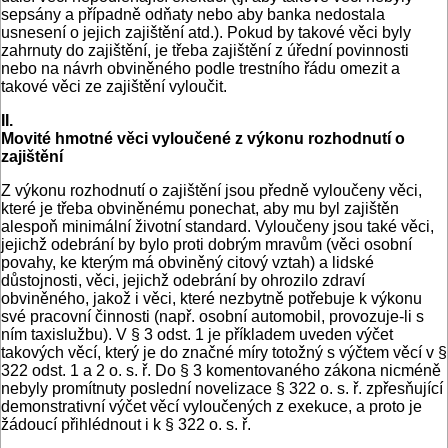
sepsány a případně odňaty nebo aby banka nedostala
usnesení o jejich zajištění atd.). Pokud by takové věci byly
zahrnuty do zajištění, je třeba zajištění z úřední povinnosti
nebo na návrh obviněného podle trestního řádu omezit a
takové věci ze zajištění vyloučit.
II.
Movité hmotné věci vyloučené z výkonu rozhodnutí o
zajištění
Z výkonu rozhodnutí o zajištění jsou předně vyloučeny věci,
které je třeba obviněnému ponechat, aby mu byl zajištěn
alespoň minimální životní standard. Vyloučeny jsou také věci,
jejichž odebrání by bylo proti dobrým mravům (věci osobní
povahy, ke kterým má obviněný citový vztah) a lidské
důstojnosti, věci, jejichž odebrání by ohrozilo zdraví
obviněného, jakož i věci, které nezbytně potřebuje k výkonu
své pracovní činnosti (např. osobní automobil, provozuje-li s
ním taxislužbu). V § 3 odst. 1 je příkladem uveden výčet
takových věcí, který je do značné míry totožný s výčtem věcí v §
322 odst. 1 a 2 o. s. ř. Do § 3 komentovaného zákona nicméně
nebyly promítnuty poslední novelizace § 322 o. s. ř. zpřesňující
demonstrativní výčet věcí vyloučených z exekuce, a proto je
žádoucí přihlédnout i k § 322 o. s. ř.