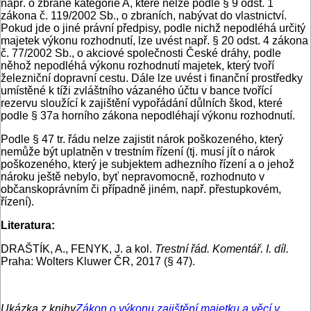
např. o zbraně kategorie A, které nelze podle § 9 odst. 1
zákona č. 119/2002 Sb., o zbraních, nabývat do vlastnictví.
Pokud jde o jiné právní předpisy, podle nichž nepodléhá určitý
majetek výkonu rozhodnutí, lze uvést např. § 20 odst. 4 zákona
č. 77/2002 Sb., o akciové společnosti České dráhy, podle
něhož nepodléhá výkonu rozhodnutí majetek, který tvoří
železniční dopravní cestu. Dále lze uvést i finanční prostředky
umístěné k tíži zvláštního vázaného účtu v bance tvořící
rezervu sloužící k zajištění vypořádání důlních škod, které
podle § 37a horního zákona nepodléhají výkonu rozhodnutí.
Podle § 47 tr. řádu nelze zajistit nárok poškozeného, který
nemůže být uplatněn v trestním řízení (tj. musí jít o nárok
poškozeného, který je subjektem adhezního řízení a o jehož
nároku ještě nebylo, byť nepravomocně, rozhodnuto v
občanskoprávním či případně jiném, např. přestupkovém,
řízení).
Literatura:
DRAŠTÍK, A., FENYK, J. a kol.
Trestní řád. Komentář. I. díl.
Praha: Wolters Kluwer ČR, 2017 (§ 47).
Ukázka z knihy
Zákon o výkonu zajištění majetku a věcí v