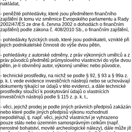
nakládat,
- peněžité pohledávky, které jsou předmětem finančního
zajištění (k tomu viz směrnice Evropského parlamentu a Rady
2002/47/ES ze dne 6. června 2002 o dohodách o finančním
zajištění) podle zákona č. 408/2010 Sb., o finančním zajištění,
- pohledávky fyzických osob, které jsou podnikateli, vzniklé při
jejich podnikatelské činnosti do výše dvou pětin,
- pohledávky z autorské odměny, z práv výkonných umělců a z
práv původců předmětů průmyslového vlastnictví do výše dvou
pětin, je-li obviněný autor, výkonný umělec nebo původce,
- technické prostředky, na nichž se podle § 92, § 93 a § 99a z.
p. k. t. vede evidence investičních nástrojů nebo se uchovávají
dokumenty týkající se údajů v této evidenci, a dále technické
prostředky sloužící k poskytování údajů o vlastnících
investičních nástrojů podle § 115 z. p. k. t.,
- věci, jejichž prodej je podle jiných právních předpisů zakázán
nebo které podle jiných předpisů výkonu rozhodnutí
nepodléhají, tj. např. věci, jejichž vlastnictví je vyhrazeno
pouze státu nebo územním samosprávným celkům (např.
nerostné bohatství, movité archeologické nálezy), dále může jít