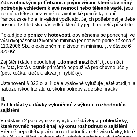
Zdravotnickými potřebami a jinými věcmi, které obviněný
potřebuje vzhledem k své nemoci nebo tělesné vadě
, jsou
zejména léky a nezbytné zdravotnické pomůcky, např.
francouzské hole, invalidní vozík atd. Jejich potřebnost je třeba
posoudit z hlediska následků, které by jejich odnětí způsobilo.
Pokud jde o
peníze v hotovosti
, obviněnému se ponechají ve
výši dvojnásobku životního minima jednotlivce podle zákona č.
110/2006 Sb., o existenčním a životním minimu, tj. v částce 6
820 Kč.
Zajištění dále nepodléhají
„domácí mazlíčci“
, tj. domácí
zvířata, která vlastník primárně nepoužívá pro chovné účely
(pes, kočka, křeček, akvarijní rybičky).
Ustanovení § 322 o. s. ř. dále výslovně vylučuje ještě studijní a
náboženskou literaturu, školní potřeby a dětské hračky.
III.
Pohledávky a dávky vyloučené z výkonu rozhodnutí o
zajištění
V odstavci 2 jsou vymezeny vybrané
dávky a pohledávky,
které rovněž nepodléhají výkonu rozhodnutí o zajištění
.
Předně nepodléhají výkonu rozhodnutí v celé výši dávky, které