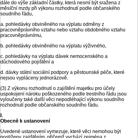
dále do výše základní částky, která nesmí být sražena z
měsíční mzdy při výkonu rozhodnutí podle občanského
soudního řádu,
a. pohledávky obviněného na výplatu odměny z
pracovněprávního vztahu nebo vztahu obdobného vztahu
pracovněprávnímu,
b. pohledávky obviněného na výplatu výživného,
c. pohledávky na výplatu dávek nemocenského a
důchodového pojištění a
d. dávky státní sociální podpory a pěstounské péče, které
nejsou vypláceny jednorázově.
(3) Z výkonu rozhodnutí o zajištění majetku pro účely
uspokojení nároku poškozeného podle trestního řádu jsou
vyloučeny také další věci nepodléhající výkonu soudního
rozhodnutí podle občanského soudního řádu.
I.
Obecně k ustanovení
Uvedené ustanovení vymezuje, které věci nemohou být
postiženy zajištěním, přičemž vychází zejména z