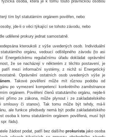
yzická osoba, která je k tomu touto právnickou osobou
terý tím byl statutárním orgánem pověřen, nebo
soby, jde-li o věci týkající se tohoto závodu, nebo
odle udělené prokury jednat samostatně.
podepsána kteroukoli z výše uvedených osob. Individuální
o statutárního orgánu, vedoucí odštěpného závodu (to asi
usí Energetickému regulačnímu úřadu dokládat oprávnění
nost, že se nacházejí v některém z těchto postavení, je
rý patří mezi informační systémy, z nichž si Energetický
amostatně. Oprávnění ostatních osob uvedených výše je
gánem
. Takové pověření může mít různou podobu od
o orgánu po vymezení kompetencí konkrétního zaměstnance
ním orgánem. Pověření členů statutárního orgánu, nejde-li
ění přímo ze zákona, může plynout i ze zakladatelského
ké smlouvy či stanov). Tak tomu může být tehdy, má-li
gánu, ale funkce předsedy nemá být podle zakladatelského
dost osoba k tomu statutárním orgánem pověřená, musí být
spr. řádu).
tele žádost podat, patří bez dalšího
prokurista
jako osoba
všech věcech týkajících se provozu obchodního závodu