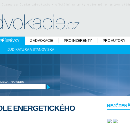
o časopisu české advokacie • oficiální stránky odborného právnick
PŘÍSPĚVKY
Z ADVOKACIE
PRO INZERENTY
PRO AUTORY
JUDIKATURA A STANOVISKA
HLEDAT NA WEBU
NEJČTENĚ
 DLE ENERGETICKÉHO