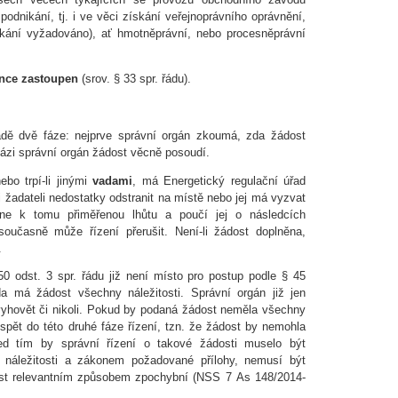
odnikání, tj. i ve věci získání veřejnoprávního oprávnění,
kání vyžadováno), ať hmotněprávní, nebo procesněprávní
cence zastoupen
(srov. § 33 spr. řádu).
dě dvě fáze: nejprve správní orgán zkoumá, zda žádost
 fázi správní orgán žádost věcně posoudí.
ebo trpí-li jinými
vadami
, má Energetický regulační úřad
i žadateli nedostatky odstranit na místě nebo jej má vyzvat
tne k tomu přiměřenou lhůtu a poučí jej o následcích
současně může řízení přerušit. Není-li žádost doplněna,
.
 odst. 3 spr. řádu již není místo pro postup podle § 45
da má žádost všechny náležitosti. Správní orgán již jen
yhovět či nikoli. Pokud by podaná žádost neměla všechny
ospět do této druhé fáze řízení, tzn. že žádost by nemohla
ed tím by správní řízení o takové žádosti muselo být
 náležitosti a zákonem požadované přílohy, nemusí být
dost relevantním způsobem zpochybní (NSS 7 As 148/2014-