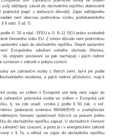
vropskou unii. Zahraniční právnické osoby se sídlem
 svůj odštěpný závod do obchodního rejstříku dobrovolně
 praktické (např. z daňových důvodů). Zápis odštěpného
k nadále není obecnou podmínkou vzniku podnikatelského
 § 8 odst. 5 až 7).
 podle čl. 20 a násl. SFEU a čl. 9–11 SEU právo svobodně
okoli členského státu EU. Z tohoto důvodu není podmínkou
 oprávnění zápis do obchodního rejstříku. Stejné oprávnění
 zemí Evropského sdružení volného obchodu (Norska,
. Ve stejném postavení se pak nacházejí i jejich rodinní
 je vymezen v zákoně o pobytu cizinců.
ány ani zahraniční osoby z třetích zemí, byl-li jim podle
ouhodobého rezidenta, a jejich rodinní příslušníci, mají-li
cké osoby se sídlem v Evropské unii tedy není zápis do
vá zahraniční právnická osoba se sídlem v Evropské unii
čku, tj. se zde usadí, vzniká jí podle § 50 zák. o veř.
měrnici (jedenáctá směrnice 89/666/EHS o zveřejňování
některými formami společností řídících se právem jiného
čku do obchodního rejstříku zapsat. U obchodních činností
e zahraničí bez usazení, a proto je i v energetickém zákoně
otvený v § 7a, u něhož se zápis do obchodního rejstříku