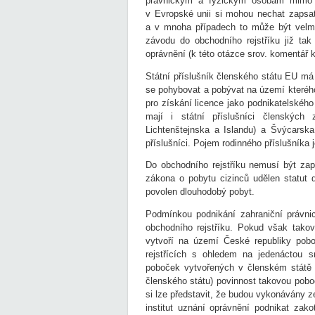
právnickým a fyzickým osobám mimo E
v Evropské unii si mohou nechat zapsat
a v mnoha případech to může být velmi
závodu do obchodního rejstříku již ta
oprávnění (k této otázce srov. komentář k
Státní příslušník členského státu EU má
se pohybovat a pobývat na území kteréh
pro získání licence jako podnikatelského
mají i státní příslušníci členských
Lichtenštejnska a Islandu) a Švýcarska
příslušníci. Pojem rodinného příslušníka
Do obchodního rejstříku nemusí být zaps
zákona o pobytu cizinců udělen statut dl
povolen dlouhodobý pobyt.
Podmínkou podnikání zahraniční právni
obchodního rejstříku. Pokud však tako
vytvoří na území České republiky pobo
rejstřících s ohledem na jedenáctou s
poboček vytvořených v členském státě 
členského státu) povinnost takovou pobo
si lze představit, že budou vykonávány z
institut uznání oprávnění podnikat zak