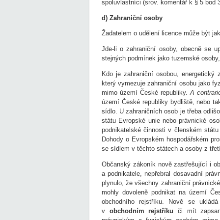
spoluvlastníci (srov. komentář k § 5 bod 3
d) Zahraniční osoby
Žadatelem o udělení licence může být ja
Jde-li o zahraniční osoby, obecně se u
stejných podmínek jako tuzemské osoby, 
Kdo je zahraniční osobou, energetický z
který vymezuje zahraniční osobu jako fy
mimo území České republiky.
A contrari
území České republiky bydliště, nebo t
sídlo. U zahraničních osob je třeba odliš
státu Evropské unie nebo právnické os
podnikatelské činnosti v členském státu
Dohody o Evropském hospodářském pros
se sídlem v těchto státech a osoby z tře
Občanský zákoník nově zastřešující i o
a podnikatele, nepřebral dosavadní práv
plynulo, že všechny zahraniční právnické
mohly dovoleně podnikat na území Čes
obchodního rejstříku. Nově se ukládá
v
obchodním rejstříku
či mít zapsan