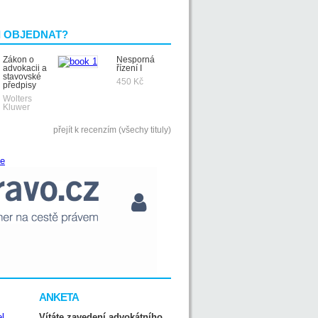
I OBJEDNAT?
Zákon o
Nesporná
advokacii a
řízení I
stavovské
450 Kč
předpisy
Wolters
Kluwer
přejít k recenzím (všechy tituly)
ANKETA
Vítáte zavedení advokátního