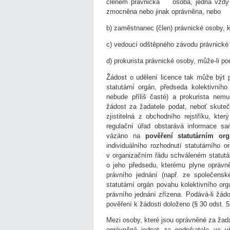
členem právnická osoba, jedná vždy f
zmocněna nebo jinak oprávněna, nebo
b) zaměstnanec (člen) právnické osoby, k
c) vedoucí odštěpného závodu právnické o
d) prokurista právnické osoby, může-li p
Žádost o udělení licence tak může být 
statutární orgán, předseda kolektivníh
nebude příliš časté) a prokurista nem
žádost za žadatele podat, neboť skuteč
zjistitelná z obchodního rejstříku, kte
regulační úřad obstarává informace s
vázáno na
pověření statutárním or
individuálního rozhodnutí statutárníh
v organizačním řádu schváleném statutár
o jeho předsedu, kterému plyne oprávn
právního jednání (např. ze společens
statutární orgán povahu kolektivního or
právního jednání zřízena. Podává-li žá
pověření k žádosti doloženo (§ 30 odst. 5 
Mezi osoby, které jsou oprávněné za žada
oprávněná jednat za podnikatele ve 