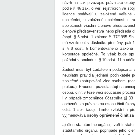
návrh na tzv. prvozápis právnické osoby
podle § 46 zák. o veř. rejstřících ve s
licence podávají u založené veřejné 
společníci, u založené společnosti s 
společnosti všichni členové představenst
členové představenstva nebo předseda dr
(např. § 5 odst. 1 zákona č. 77/1995 Sb.,
má vzniknout v důsledku přeměny, pak žád
s § 8 odst. 6 komentovaného zákona v
korporace společně. To však bude spí
požádat v souladu s § 10 odst. 11 o uděl
Žádost musí být žadatelem podepsána.
neuplatní pravidla jednání podnikatele 
společné zastupování více osobami (např
prokura). Procesní pravidla stojí na princ
osobu, činit v téže věci současně procesn
i v případě zmocněnce účastníka (§ 33 o
oprávněn za právnickou osobu činit úkony
odst. 1 spr. řádu). Tímto zvláštním p
vyjmenovává
osoby oprávněné činit za
a) člen statutárního orgánu; tvoří-li sta
statutárního orgánu, popřípadě jeho čle