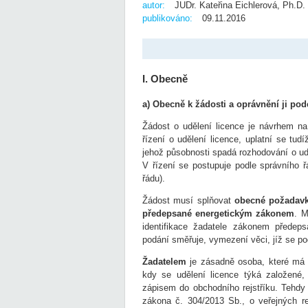
autor:
JUDr. Kateřina Eichlerová, Ph.D.
publikováno:
09.11.2016
I. Obecně
a) Obecně k žádosti a oprávnění ji pod
Žádost o udělení licence je návrhem na
řízení o udělení licence, uplatní se tud
jehož působnosti spadá rozhodování o udě
V řízení se postupuje podle správního řá
řádu).
Žádost musí splňovat
obecné požadavk
předepsané energetickým zákonem
. M
identifikace žadatele zákonem předeps
podání směřuje, vymezení věci, jíž se p
Žadatelem
je zásadně osoba, které má b
kdy se udělení licence týká založené,
zápisem do obchodního rejstříku. Tehdy 
zákona č. 304/2013 Sb., o veřejných re