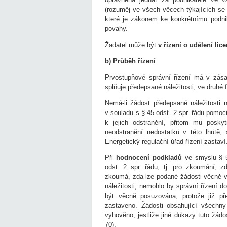
(rozuměj ve všech věcech týkajících se p
které je zákonem ke konkrétnímu podni
povahy.
Žadatel může být
v řízení o udělení li
b) Průběh řízení
Prvostupňové správní řízení má v zása
splňuje předepsané náležitosti, ve druhé
Nemá-li žádost předepsané náležitosti n
v souladu s § 45 odst. 2 spr. řádu pomoc
k jejich odstranění, přitom mu posky
neodstranění nedostatků v této lhůtě; 
Energetický regulační úřad řízení zastaví
Při
hodnocení podkladů
ve smyslu § 50
odst. 2 spr. řádu, tj. pro zkoumání, z
zkoumá, zda lze podané žádosti věcně v
náležitosti, nemohlo by správní řízení d
být věcně posuzována, protože již př
zastaveno. Žádosti obsahující všechny
vyhověno, jestliže jiné důkazy tuto žá
70).