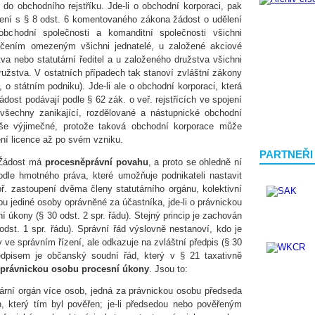
 do obchodního rejstříku. Jde-li o obchodní korporaci, pak
pojení s § 8 odst. 6 komentovaného zákona žádost o udělení
obchodní společnosti a komanditní společnosti všichni
ručením omezeným všichni jednatelé, u založené akciové
va nebo statutární ředitel a u založeného družstva všichni
užstva. V ostatních případech tak stanoví zvláštní zákony
 o státním podniku). Jde-li ale o obchodní korporaci, která
ost podávají podle § 62 zák. o veř. rejstřících ve spojení
šechny zanikající, rozdělované a nástupnické obchodní
še výjimečné, protože taková obchodní korporace může
ení licence až po svém vzniku.
PARTNEŘI
 Žádost má
procesněprávní povahu
, a proto se ohledně ní
podle hmotného práva, které umožňuje podnikateli nastavit
. zastoupení dvěma členy statutárního orgánu, kolektivní
ipu jediné osoby oprávněné za účastníka, jde-li o právnickou
í úkony (§ 30 odst. 2 spr. řádu). Stejný princip je zachován
dst. 1 spr. řádu). Správní řád výslovně nestanoví, kdo je
 ve správním řízení, ale odkazuje na zvláštní předpis (§ 30
ředpisem je občanský soudní řád, který v § 21 taxativně
 právnickou osobu procesní úkony
. Jsou to:
tutární orgán více osob, jedná za právnickou osobu předseda
n, který tím byl pověřen; je-li předsedou nebo pověřeným