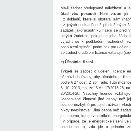
Má-li žádost předepsané náležitosti a 
úřad věc posoudí
. Není vázán jen 
i z dokladů, které si obstaral sám (např
i z jiných podkladů než předložených ža
žadateli jako účastníku řízení se před 
netýká žadatele, pokud se jeho žádost
vyjádřit se k podkladům rozhodnutí vz
posouzení splnění podmínek pro udělení 
se žádost o udělení licence vztahuje (sr
c) Účastníci řízení
Týká-li se žádost o udělení licence ene
přichází do úvahy, aby účastníkem řízen
podle § 27 odst. 2 spr. řádu. Tuto možno
8. 10. 2013, sp. zn. 6 As 17/2013-28, n
20/2014-28. Všechny licence vztahují
licencované činnosti jiné osoby než jej
licence nezbytné pro jejich užívání vlas
nikdy neexistoval. Jiná osoba než žadat
je-li sporné, kdo je vlastníkem energetic
i v případě, že je energetické řízení ve
ohledu na to, zda jde o jednoho ze s