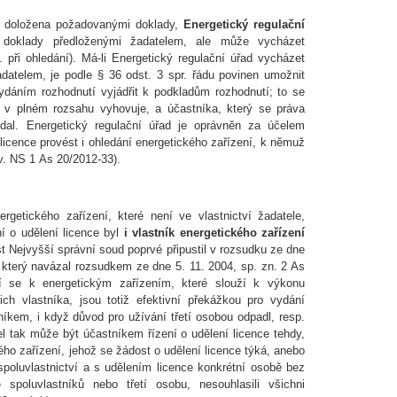
je doložena požadovanými doklady,
Energetický regulační
doklady předloženými žadatelem, ale může vycházet
. při ohledání). Má-li Energetický regulační úřad vycházet
datelem, je podle § 36 odst. 3 spr. řádu povinen umožnit
vydáním rozhodnutí vyjádřit k podkladům rozhodnutí; to se
i v plném rozsahu vyhovuje, a účastníka, který se práva
dal. Energetický regulační úřad je oprávněn za účelem
licence provést i ohledání energetického zařízení, k němuž
ov. NS 1 As 20/2012-33).
rgetického zařízení, které není ve vlastnictví žadatele,
í o udělení licence byl
i vlastník energetického zařízení
st Nejvyšší správní soud poprvé připustil v rozsudku ze dne
a který navázal rozsudkem ze dne 5. 11. 2004, sp. zn. 2 As
cí se k energetickým zařízením, které slouží k výkonu
ich vlastníka, jsou totiž efektivní překážkou pro vydání
tníkem, i když důvod pro užívání třetí osobou odpadl, resp.
el tak může být účastníkem řízení o udělení licence tehdy,
kého zařízení, jehož se žádost o udělení licence týká, anebo
 spoluvlastnictví a s udělením licence konkrétní osobě bez
poluvlastníků nebo třetí osobu, nesouhlasili všichni