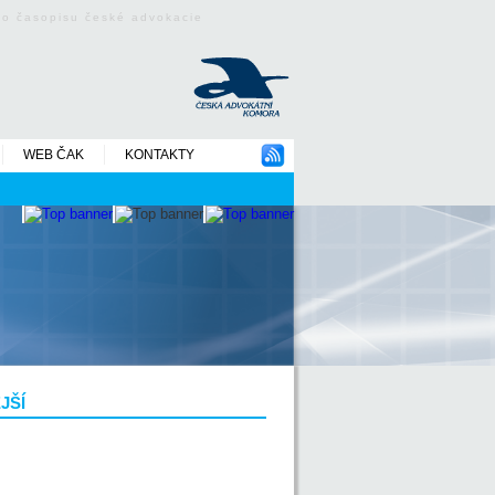
ého časopisu české advokacie
WEB ČAK
KONTAKTY
JŠÍ