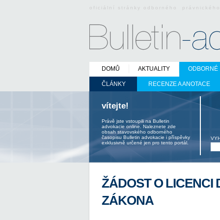
oficiální stránky odborného právnickéh
DOMŮ
AKTUALITY
ODBORNÉ 
ČLÁNKY
RECENZE A ANOTACE
vítejte!
Právě jste vstoupili na Bulletin
advokacie online. Naleznete zde
obsah stavovského odborného
časopisu Bulletin advokacie i příspěvky
VY
exklusivně určené jen pro tento portál.
ŽÁDOST O LICENCI
ZÁKONA