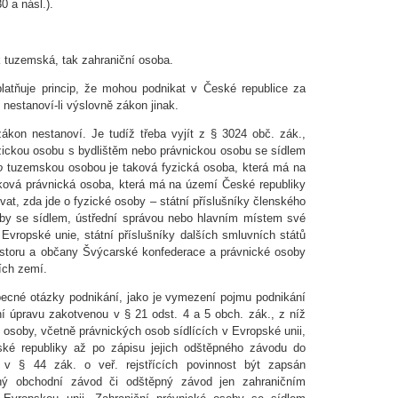
0 a násl.).
k tuzemská, tak zahraniční osoba.
platňuje princip, že mohou podnikat v České republice za
nestanoví-li výslovně zákon jinak.
ákon nestanoví. Je tudíž třeba vyjít z § 3024 obč. zák.,
zickou osobu s bydlištěm nebo právnickou osobu se sídlem
o
tuzemskou osobou je taková fyzická osoba, která má na
aková právnická osoba, která má na území České republiky
ovat, zda jde o fyzické osoby – státní příslušníky členského
oby se sídlem, ústřední správou nebo hlavním místem své
 Evropské unie, státní příslušníky dalších smluvních států
toru a občany Švýcarské konfederace a právnické osoby
tích zemí.
becné otázky podnikání, jako je vymezení pojmu podnikání
ní úpravu zakotvenou v § 21 odst. 4 a 5 obch. zák., z níž
 osoby, včetně právnických osob sídlících v Evropské unii,
ké republiky až po zápisu jejich odštěpného závodu do
 v § 44 zák. o veř. rejstřících povinnost být zapsán
ý obchodní závod či odštěpný závod jen zahraničním