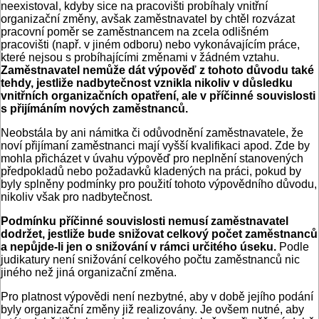
neexistoval, kdyby sice na pracovišti probíhaly vnitřní
organizační změny, avšak zaměstnavatel by chtěl rozvázat
pracovní poměr se zaměstnancem na zcela odlišném
pracovišti (např. v jiném odboru) nebo vykonávajícím práce,
které nejsou s probíhajícími změnami v žádném vztahu.
Zaměstnavatel nemůže dát výpověď z tohoto důvodu také
tehdy, jestliže nadbytečnost vznikla nikoliv v důsledku
vnitřních organizačních opatření, ale v příčinné souvislosti
s přijímáním nových zaměstnanců.
Neobstála by ani námitka či odůvodnění zaměstnavatele, že
noví přijímaní zaměstnanci mají vyšší kvalifikaci apod. Zde by
mohla přicházet v úvahu výpověď pro neplnění stanovených
předpokladů nebo požadavků kladených na práci, pokud by
byly splněny podmínky pro použití tohoto výpovědního důvodu,
nikoliv však pro nadbytečnost.
Podmínku příčinné souvislosti nemusí zaměstnavatel
dodržet, jestliže bude snižovat celkový počet zaměstnanců
a nepůjde-li jen o snižování v rámci určitého úseku.
Podle
judikatury není snižování celkového počtu zaměstnanců nic
jiného než jiná organizační změna.
Pro platnost výpovědi není nezbytné, aby v době jejího podání
byly organizační změny již realizovány. Je ovšem nutné, aby