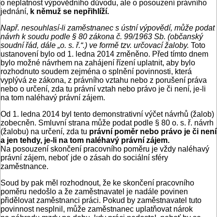
o neplatnost výpovědního důvodu, ale o posouzení právního
jednání,
k němuž se nepřihlíží.
Např. nesouhlasí-li zaměstnanec s ústní výpovědí, může podat
návrh k soudu podle § 80 zákona č. 99/1963 Sb. (občanský
soudní řád, dále „o. s. ř.“.) ve formě tzv. určovací žaloby.
Toto
ustanovení bylo od 1. ledna 2014 změněno. Před tímto dnem
bylo možné návrhem na zahájení řízení uplatnit, aby bylo
rozhodnuto soudem zejména o splnění povinnosti, která
vyplývá ze zákona, z právního vztahu nebo z porušení práva
nebo o určení, zda tu právní vztah nebo právo je či není, je-li
na tom naléhavý právní zájem.
Od 1. ledna 2014 byl tento demonstrativní výčet návrhů (žalob)
zobecněn. Smluvní strana může podat podle § 80 o. s. ř. návrh
(žalobu) na určení, zda tu
právní poměr nebo právo je či není
a jen tehdy, je-li na tom naléhavý právní zájem.
Na posouzení skončení pracovního poměru je vždy naléhavý
právní zájem, neboť jde o zásah do sociální sféry
zaměstnance.
Soud by pak měl rozhodnout, že ke skončení pracovního
poměru nedošlo a že zaměstnavatel je nadále povinen
přidělovat zaměstnanci práci. Pokud by zaměstnavatel tuto
povinnost nesplnil, může zaměstnanec uplatňovat nárok