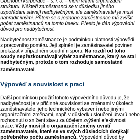
Obchodní korporace – s. r. o. – mění vnitřní organizační
strukturu. Někteří zaměstnanci se v důsledku jiného
uspořádaní stávají nadbytečnými, ale zaměstnavatel je musí
nahradit jinými. Přitom se o jednoho zaměstnance má zvýšit
počet zaměstnanců na tomto úseku. Přesto je dán výpovědní
důvod pro nadbytečnost.
Nadbytečnost zaměstnance je podmínkou platnosti výpovědi
z pracovního poměru. Její splnění je zaměstnavatel povinen
prokázat v případném soudním sporu.
Na rozdíl od toho
soudy nepřezkoumávají výběr zaměstnance, který se stal
nadbytečným, protože o tom rozhoduje samostatně
zaměstnavatel.
Výpověď a souvislost s prací
Další podmínkou použití tohoto výpovědního důvodu je, že
nadbytečnost je v příčinné souvislosti se změnami v úkolech
zaměstnavatele, jeho technického vybavení nebo jinými
organizačními změnami, např. v důsledku sloučení útvarů nebo
rozhodnutí o snížení stavu za účelem zvýšení efektivnosti
práce.
Vždy musí jít o organizační změny uvnitř
zaměstnavatele, které se ve svých důsledcích dotýkají
potřebného počtu zaměstnanců.
Výpovědní důvod by