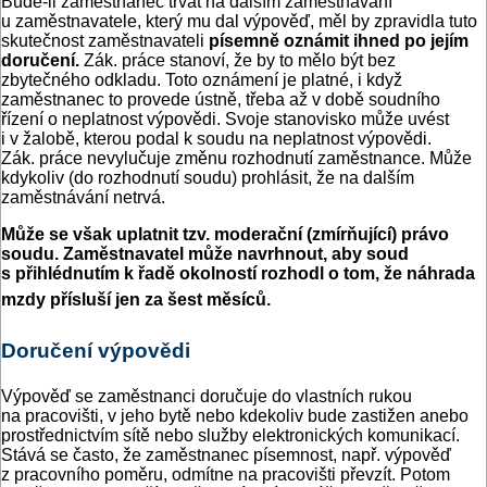
Bude-li zaměstnanec trvat na dalším zaměstnávání
u zaměstnavatele, který mu dal výpověď, měl by zpravidla tuto
skutečnost zaměstnavateli
písemně oznámit ihned po jejím
doručení.
Zák. práce stanoví, že by to mělo být bez
zbytečného odkladu. Toto oznámení je platné, i když
zaměstnanec to provede ústně, třeba až v době soudního
řízení o neplatnost výpovědi. Svoje stanovisko může uvést
i v žalobě, kterou podal k soudu na neplatnost výpovědi.
Zák. práce nevylučuje změnu rozhodnutí zaměstnance. Může
kdykoliv (do rozhodnutí soudu) prohlásit, že na dalším
zaměstnávání netrvá.
Může se však uplatnit tzv. moderační (zmírňující) právo
soudu. Zaměstnavatel může navrhnout, aby soud
s přihlédnutím k řadě okolností rozhodl o tom, že náhrada
mzdy přísluší jen za šest měsíců.
Doručení výpovědi
Výpověď se zaměstnanci doručuje do vlastních rukou
na pracovišti, v jeho bytě nebo kdekoliv bude zastižen anebo
prostřednictvím sítě nebo služby elektronických komunikací.
Stává se často, že zaměstnanec písemnost, např. výpověď
z pracovního poměru, odmítne na pracovišti převzít. Potom