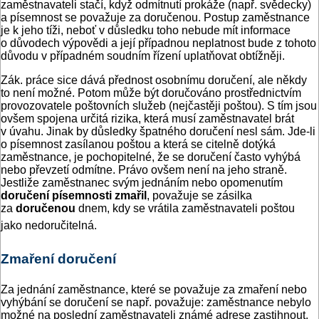
zaměstnavateli stačí, když odmítnutí prokáže (např. svědecky)
a písemnost se považuje za doručenou. Postup zaměstnance
je k jeho tíži, neboť v důsledku toho nebude mít informace
o důvodech výpovědi a její případnou neplatnost bude z tohoto
důvodu v případném soudním řízení uplatňovat obtížněji.
Zák. práce sice dává přednost osobnímu doručení, ale někdy
to není možné. Potom může být doručováno prostřednictvím
provozovatele poštovních služeb (nejčastěji poštou). S tím jsou
ovšem spojena určitá rizika, která musí zaměstnavatel brát
v úvahu. Jinak by důsledky špatného doručení nesl sám. Jde-li
o písemnost zasílanou poštou a která se citelně dotýká
zaměstnance, je pochopitelné, že se doručení často vyhýbá
nebo převzetí odmítne. Právo ovšem není na jeho straně.
Jestliže zaměstnanec svým jednáním nebo opomenutím
doručení písemnosti zmařil
, považuje se zásilka
za
doručenou
dnem, kdy se vrátila zaměstnavateli poštou
jako nedoručitelná.
Zmaření doručení
Za jednání zaměstnance, které se považuje za zmaření nebo
vyhýbání se doručení se např. považuje: zaměstnance nebylo
možné na poslední zaměstnavateli známé adrese zastihnout,