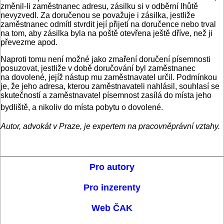
změnil-li zaměstnanec adresu, zásilku si v odběrní lhůtě
nevyzvedl. Za doručenou se považuje i zásilka, jestliže
zaměstnanec odmítl stvrdit její přijetí na doručence nebo trval
na tom, aby zásilka byla na poště otevřena ještě dříve, než ji
převezme apod.
Naproti tomu není možné jako zmaření doručení písemnosti
posuzovat, jestliže v době doručování byl zaměstnanec
na dovolené, jejíž nástup mu zaměstnavatel určil. Podmínkou
je, že jeho adresa, kterou zaměstnavateli nahlásil, souhlasí se
skutečností a zaměstnavatel písemnost zasílá do místa jeho
bydliště, a nikoliv do místa pobytu o dovolené.
Autor, advokát v Praze, je expertem na pracovněprávní vztahy.
Pro autory
Pro inzerenty
Web ČAK