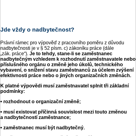
Jde vždy o nadbytečnost?
Právní rámec pro výpověď z pracovního poměru z důvodu
nadbytečnosti je v § 52 písm. c) zákoníku práce (dále
„zák. práce“).
Je to tehdy, stane-li se zaměstnanec
nadbytečným vzhledem k rozhodnutí zaměstnavatele nebo
příslušného orgánu o změně jeho úkolů, technického
vybavení, o snížení stavu zaměstnanců za účelem zvýšení
efektivnosti práce nebo o jiných organizačních změnách.
K platné výpovědi musí zaměstnavatel splnit tři základní
podmínky:
• rozhodnout o organizační změně;
• musí existovat příčinná souvislost mezi touto změnou
a nadbytečností zaměstnance;
• zaměstnanec musí být nadbytečný.