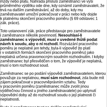
mzdy nebo platu. Náhrada přísluší zaměstnanci ve výši
průměrného výdělku ode dne, kdy oznámil zaměstnavateli, že
trvá na dalším zaměstnávání, až do doby, kdy mu
zaměstnavatel umožní pokračovat v práci nebo kdy dojde
k platnému skončení pracovního poměru (§ 69 odstavec 1
zák. práce).
Toto ustanovení zák. práce představuje pro zaměstnavatele
i zaměstnance několik povinností.
Nesouhlasí-li
zaměstnanec s výpovědí, musí v uvedené lhůtě podat
návrh k soudu, aby o ní rozhodl.
Rozvázání pracovního
poměru je neplatné jen tehdy, byla-li výpověď (to platí
i v ostatních formách skončení pracovního poměru) jako
neplatná určena pravomocným soudním rozhodnutím. I kdyby
zaměstnanec byl přesvědčen o tom, že výpověď je neplatná,
musí o tom rozhodnout soud.
Zaměstnanec se po podání výpovědi zaměstnavatelem, kterou
považuje za neplatnou,
musí sám rozhodnout
, zda bude mít
zájem pokračovat v pracovněprávním vztahu. Tedy
v pracovním poměru (zaměstnanec může zvolit jinou
výdělečnou činnost u jiného zaměstnavatele) po uplynutí
výpovědní doby až do rozhodnutí soudu o její platnosti či
neplatnosti.