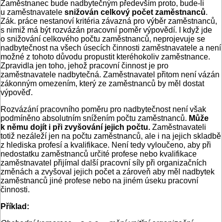
Zaměstnanec bude nadbytečným především proto, bude-li
u zaměstnavatele
snižován celkový počet zaměstnanců
.
Zák. práce nestanoví kritéria závazná pro výběr zaměstnanců,
s nimiž má být rozvázán pracovní poměr výpovědí. I když jde
o snižování celkového počtu zaměstnanců, neprojevuje se
nadbytečnost na všech úsecích činnosti zaměstnavatele a není
možné z tohoto důvodu propustit kteréhokoliv zaměstnance.
Zpravidla jen toho, jehož pracovní činnost je pro
zaměstnavatele nadbytečná. Zaměstnavatel přitom není vázán
zákonným omezením, který ze zaměstnanců by měl dostat
výpověď.
Rozvázání pracovního poměru pro nadbytečnost není však
podmíněno absolutním snížením počtu zaměstnanců.
Může
k němu dojít i při zvyšování jejich počtu.
Zaměstnavateli
totiž nezáleží jen na počtu zaměstnanců, ale i na jejich skladbě
z hlediska profesí a kvalifikace. Není tedy vyloučeno, aby při
nedostatku zaměstnanců určité profese nebo kvalifikace
zaměstnavatel přijímal další pracovní síly při organizačních
změnách a zvyšoval jejich počet a zároveň aby měl nadbytek
zaměstnanců jiné profese nebo na jiném úseku pracovní
činnosti.
Příklad: