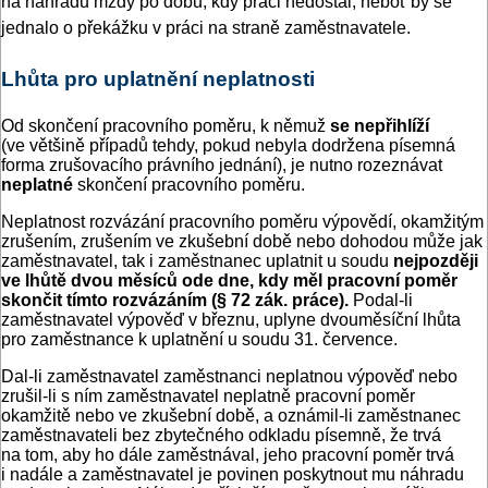
na náhradu mzdy po dobu, kdy práci nedostal, neboť by se
jednalo o překážku v práci na straně zaměstnavatele.
Lhůta pro uplatnění neplatnosti
Od skončení pracovního poměru, k němuž
se nepřihlíží
(ve většině případů tehdy, pokud nebyla dodržena písemná
forma zrušovacího právního jednání), je nutno rozeznávat
neplatné
skončení pracovního poměru.
Neplatnost rozvázání pracovního poměru výpovědí, okamžitým
zrušením, zrušením ve zkušební době nebo dohodou může jak
zaměstnavatel, tak i zaměstnanec uplatnit u soudu
nejpozději
ve lhůtě dvou měsíců ode dne, kdy měl pracovní poměr
skončit tímto rozvázáním (§ 72 zák. práce).
Podal-li
zaměstnavatel výpověď v březnu, uplyne dvouměsíční lhůta
pro zaměstnance k uplatnění u soudu 31. července.
Dal-li zaměstnavatel zaměstnanci neplatnou výpověď nebo
zrušil-li s ním zaměstnavatel neplatně pracovní poměr
okamžitě nebo ve zkušební době, a oznámil-li zaměstnanec
zaměstnavateli bez zbytečného odkladu písemně, že trvá
na tom, aby ho dále zaměstnával, jeho pracovní poměr trvá
i nadále a zaměstnavatel je povinen poskytnout mu náhradu