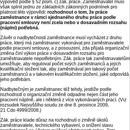
výpověď podle § 52 písm. c) zák. práce. Zaměstnavatel musí
však splnit jednu ze základních zákonných podmínek pro
platnost této výpovědi:
rozhodnout o tom, že práce
zaměstnance v rámci sjednaného druhu práce podle
pracovní smlouvy není zcela nebo v dosavadním rozsahu
(náplni) potřebná.
Závěr o nadbytečnosti zaměstnance musí vycházet z druhu
práce, který má zaměstnanec vykonávat pro zaměstnavatele
podle pracovní smlouvy, a z posouzení, zda přijatá organizační
změna činí výkon práce v dosavadním rozsahu pro
zaměstnavatele nepotřebným. Zák. práce tak zaměstnavatelům
umožňuje, aby reguloval počet svých zaměstnanců a jejich
kvalifikační složení tak, aby zaměstnával jen takový počet
zaměstnanců a v takovém kvalifikačním složení, jaké odpovídá
jeho potřebám.
Nadbytečným je zaměstnanec též tehdy, jestliže podle
rozhodnutí o organizační změně odpadne nejen část jeho
pracovní náplně, ale i některá z více vykonávaných prací. (Viz
rozsudek Nejvyššího soudu ze dne 8. prosince 2009,
21 Cdo 4999/2008.)
Zák. práce klade důraz na rozhodnutí o změně úkolů
zaměstnavatele, technického vybavení, o snížení stavu