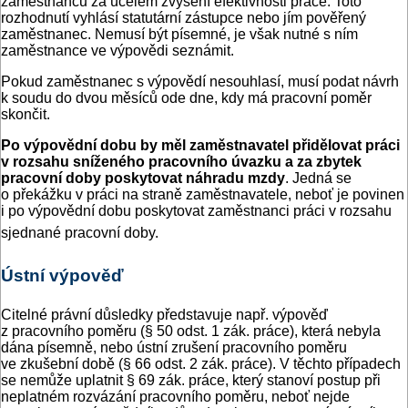
zaměstnanců za účelem zvýšení efektivnosti práce. Toto
rozhodnutí vyhlásí statutární zástupce nebo jím pověřený
zaměstnanec. Nemusí být písemné, je však nutné s ním
zaměstnance ve výpovědi seznámit.
Pokud zaměstnanec s výpovědí nesouhlasí, musí podat návrh
k soudu do dvou měsíců ode dne, kdy má pracovní poměr
skončit.
Po výpovědní dobu by měl zaměstnavatel přidělovat práci
v rozsahu sníženého
pracovního úvazku a za zbytek
pracovní doby poskytovat náhradu mzdy
. Jedná se
o překážku v práci na straně zaměstnavatele, neboť je povinen
i po výpovědní dobu poskytovat zaměstnanci práci v rozsahu
sjednané pracovní doby.
Ústní výpověď
Citelné právní důsledky představuje např. výpověď
z pracovního poměru (§ 50 odst. 1 zák. práce), která nebyla
dána písemně, nebo ústní zrušení pracovního poměru
ve zkušební době (§ 66 odst. 2 zák. práce). V těchto případech
se nemůže uplatnit § 69 zák. práce, který stanoví postup při
neplatném rozvázání pracovního poměru, neboť nejde