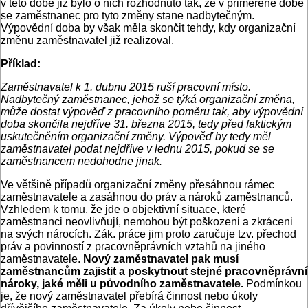
v této době již bylo o nich rozhodnuto tak, že v přiměřené době
se zaměstnanec pro tyto změny stane nadbytečným.
Výpovědní doba by však měla skončit tehdy, kdy organizační
změnu zaměstnavatel již realizoval.
Příklad:
Zaměstnavatel k 1. dubnu 2015 ruší pracovní místo.
Nadbytečný zaměstnanec, jehož se týká organizační změna,
může dostat výpověď z pracovního poměru tak, aby výpovědní
doba skončila nejdříve 31. března 2015, tedy před faktickým
uskutečněním organizační změny. Výpověď by tedy měl
zaměstnavatel podat nejdříve v lednu 2015, pokud se se
zaměstnancem nedohodne jinak.
Ve většině případů organizační změny přesáhnou rámec
zaměstnavatele a zasáhnou do práv a nároků zaměstnanců.
Vzhledem k tomu, že jde o objektivní situace, které
zaměstnanci neovlivňují, nemohou být poškozeni a zkráceni
na svých nárocích. Zák. práce jim proto zaručuje tzv. přechod
práv a povinností z pracovněprávních vztahů na jiného
zaměstnavatele.
Nový zaměstnavatel pak musí
zaměstnancům zajistit a poskytnout stejné pracovněprávní
nároky, jaké měli u původního zaměstnavatele.
Podmínkou
je, že nový zaměstnavatel přebírá činnost nebo úkoly