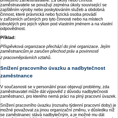
dřívějšího zaměstnavatele. Za úkoly nebo činnost
zaměstnavatele se považují zejména úkoly související se
zajištěním výroby nebo poskytováním služeb a obdobná
činnost, které právnická nebo fyzická osoba provádí
v zařízeních určených pro tyto činnosti nebo na místech
obvyklých pro jejich výkon pod vlastním jménem a na vlastní
odpovědnost.
Příklad:
Příspěvková organizace přechází do jiné organizace. Jejím
zaměstnancům je zaručen přechod práv a povinností
z pracovněprávních vztahů.
Snížení pracovního úvazku a nadbytečnost
zaměstnance
V současnosti se v personální praxi objevují problémy, zda
zaměstnavatel může dát výpověď z důvodu nadbytečnosti
zaměstnanci, pro kterého nemá práci na plný pracovní úvazek.
Snížení pracovního úvazku (rozsahu týdenní pracovní doby) je
možné považovat za jinou organizační změnu, v důsledku níž
se zaměstnanec stává nadbytečným, a je možné mu dát