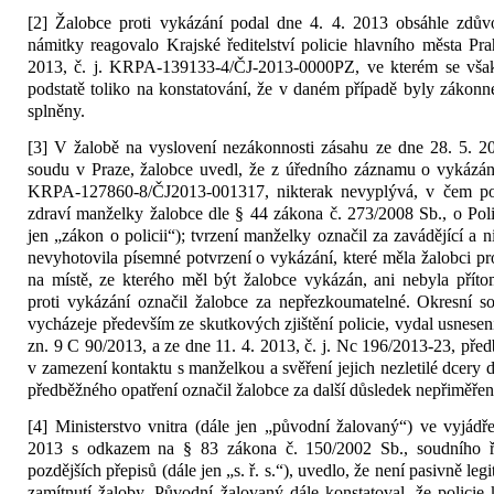
[2] Žalobce proti vykázání podal dne 4. 4. 2013 obsáhle zdův
námitky reagovalo Krajské ředitelství policie hlavního města Pr
2013, č. j. KRPA-139133-4/ČJ-2013-0000PZ, ve kterém se však
podstatě toliko na konstatování, že v daném případě byly zákon
splněny.
[3] V žalobě na vyslovení nezákonnosti zásahu ze dne 28. 5. 
soudu v Praze, žalobce uvedl, že z úředního záznamu o vykázání
KRPA-127860-8/ČJ2013-001317, nikterak nevyplývá, v čem poli
zdraví manželky žalobce dle § 44 zákona č. 273/2008 Sb., o Poli
jen „zákon o policii“); tvrzení manželky označil za zavádějící a 
nevyhotovila písemné potvrzení o vykázání, které měla žalobci pro
na místě, ze kterého měl být žalobce vykázán, ani nebyla přít
proti vykázání označil žalobce za nepřezkoumatelné. Okresní 
vycházeje především ze skutkových zjištění policie, vydal usnesen
zn. 9 C 90/2013, a ze dne 11. 4. 2013, č. j. Nc 196/2013-23, před
v zamezení kontaktu s manželkou a svěření jejich nezletilé dcery d
předběžného opatření označil žalobce za další důsledek nepřiměřen
[4] Ministerstvo vnitra (dále jen „původní žalovaný“) ve vyjádř
2013 s odkazem na § 83 zákona č. 150/2002 Sb., soudního ř
pozdějších přepisů (dále jen „s. ř. s.“), uvedlo, že není pasivně le
zamítnutí žaloby. Původní žalovaný dále konstatoval, že policie 