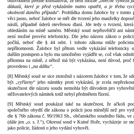
odůvodnění předně konstatoval, že není možné „
obecně vymezit ja
důkazů, které je před vykázáním nutno opatřit, a je třeba vyc
okolností daného případu
“. Prohlídka domu žalobce by v tomto 
věci jasno, neboť žalobce se měl dle tvrzení jeho manželky dopou
násilí, případně úderů otevřenou dlaní. Jde tedy o tvrzení, která
ohledáním na místě samém. Městský soud nepřisvědčil ani námi
není možné provést telefonicky. Dle jeho názoru zákon o polici
počítá, neboť dle § 44 odst. 1 tohoto zákona může policista
nepřítomnosti. Žalobce byl přitom vedle vykázání telefonicky
dalším postupem a bylo mu umožněno vyjádřit se, což však odmít
přítomna na místě, z něhož má být vykázána, není důvod, proč
provedeno i „
na dálku“.
[8] Městský soud se sice ztotožnil s názorem žalobce v tom, že sd
být „
vyřízeny
“ jeho námitky proti vykázání, je zcela nepřezkou
skutečnost dle názoru soudu nemohla být důvodem pro vyhovění
stěžovatelových námitek totiž nebyl předmětem řízení.
[9] Městský soud poukázal také na skutečnost, že ačkoli p
společného obydlí dle zákona o policii jsou mírnější než pro vy
dle § 76b zákona č. 99/1963 Sb., občanského soudního řádu, ve 
(dále jen „o. s. ř.“), Okresní soud v Kutné Hoře, vycházeje ze st
jako policie, žádosti o jeho vydání vyhověl.