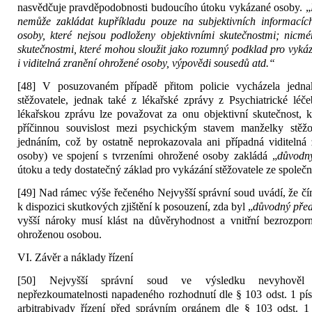
nasvědčuje pravděpodobnosti budoucího útoku vykázané osoby. „
nemůže zakládat kupříkladu pouze na subjektivních informacíc
osoby, které nejsou podloženy objektivními skutečnostmi; nicmé
skutečnostmi, které mohou sloužit jako rozumný podklad pro vyká
i viditelná zranění ohrožené osoby, výpovědi sousedů atd.“
[48] V posuzovaném případě přitom policie vycházela jedn
stěžovatele, jednak také z lékařské zprávy z Psychiatrické léč
lékařskou zprávu lze považovat za onu objektivní skutečnost, k
příčinnou souvislost mezi psychickým stavem manželky stěžo
jednáním, což by ostatně neprokazovala ani případná viditelná 
osoby) ve spojení s tvrzeními ohrožené osoby zakládá „
důvodn
útoku a tedy dostatečný základ pro vykázání stěžovatele ze společ
[49] Nad rámec výše řečeného Nejvyšší správní soud uvádí, že č
k dispozici skutkových zjištění k posouzení, zda byl „
důvodný pře
vyšší nároky musí klást na důvěryhodnost a vnitřní bezrozpor
ohroženou osobou.
VI. Závěr a náklady řízení
[50] Nejvyšší správní soud ve výsledku nevyhověl s
nepřezkoumatelnosti napadeného rozhodnutí dle § 103 odst. 1 písm.
arbitrabivady řízení před správním orgánem dle § 103 odst. 1 