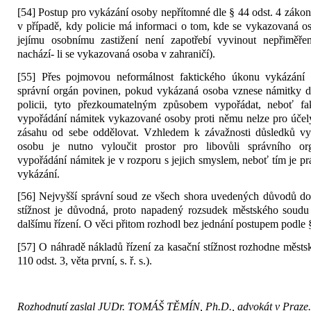
[54] Postup pro vykázání osoby nepřítomné dle § 44 odst. 4 zákona
v případě, kdy policie má informaci o tom, kde se vykazovaná o
jejímu osobnímu zastižení není zapotřebí vyvinout nepřiměřen
nachází- li se vykazovaná osoba v zahraničí).
[55] Přes pojmovou neformálnost faktického úkonu vykázání 
správní orgán povinen, pokud vykázaná osoba vznese námitky d
policii, tyto přezkoumatelným způsobem vypořádat, neboť f
vypořádání námitek vykazované osoby proti němu nelze pro účel
zásahu od sebe oddělovat. Vzhledem k závažnosti důsledků v
osobu je nutno vyloučit prostor pro libovůli správního or
vypořádání námitek je v rozporu s jejich smyslem, neboť tím je pr
vykázání.
[56] Nejvyšší správní soud ze všech shora uvedených důvodů dos
stížnost je důvodná, proto napadený rozsudek městského soudu 
dalšímu řízení. O věci přitom rozhodl bez jednání postupem podle § 
[57] O náhradě nákladů řízení za kasační stížnost rozhodne městsk
110 odst. 3, věta první, s. ř. s.).
Rozhodnutí zaslal JUDr. TOMÁŠ TĚMÍN, Ph.D., advokát v Praze.