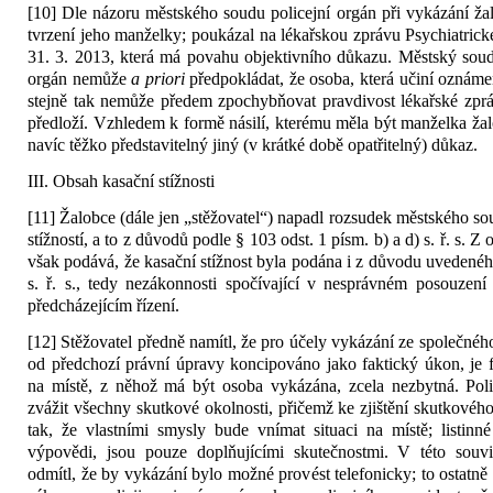
[10] Dle názoru městského soudu policejní orgán při vykázání ž
tvrzení jeho manželky; poukázal na lékařskou zprávu Psychiatric
31. 3. 2013, která má povahu objektivního důkazu. Městský soud 
orgán nemůže
a priori
předpokládat, že osoba, která učiní oznáme
stejně tak nemůže předem zpochybňovat pravdivost lékařské zprá
předloží. Vzhledem k formě násilí, kterému měla být manželka žal
navíc těžko představitelný jiný (v krátké době opatřitelný) důkaz.
III. Obsah kasační stížnosti
[11] Žalobce (dále jen „stěžovatel“) napadl rozsudek městského s
stížností, a to z důvodů podle § 103 odst. 1 písm. b) a d) s. ř. s. Z 
však podává, že kasační stížnost byla podána i z důvodu uvedeného
s. ř. s., tedy nezákonnosti spočívající v nesprávném posouzen
předcházejícím řízení.
[12] Stěžovatel předně namítl, že pro účely vykázání ze společného 
od předchozí právní úpravy koncipováno jako faktický úkon, je f
na místě, z něhož má být osoba vykázána, zcela nezbytná. Poli
zvážit všechny skutkové okolnosti, přičemž ke zjištění skutkovéh
tak, že vlastními smysly bude vnímat situaci na místě; listinn
výpovědi, jsou pouze doplňujícími skutečnostmi. V této souvis
odmítl, že by vykázání bylo možné provést telefonicky; to ostatn