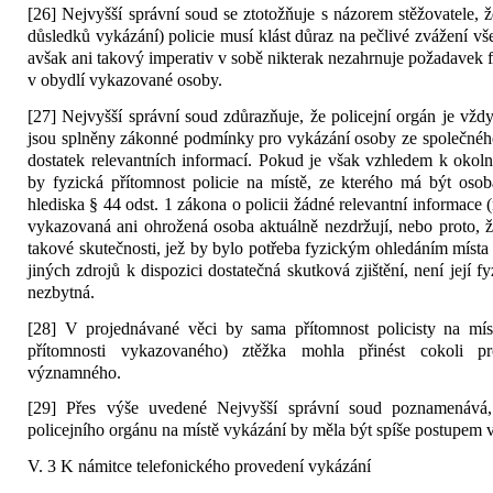
[26] Nejvyšší správní soud se ztotožňuje s názorem stěžovatele, 
důsledků vykázání) policie musí klást důraz na pečlivé zvážení vš
avšak ani takový imperativ v sobě nikterak nezahrnuje požadavek f
v obydlí vykazované osoby.
[27] Nejvyšší správní soud zdůrazňuje, že policejní orgán je vžd
jsou splněny zákonné podmínky pro vykázání osoby ze společnéh
dostatek relevantních informací. Pokud je však vzhledem k okol
by fyzická přítomnost policie na místě, ze kterého má být osob
hlediska § 44 odst. 1 zákona o policii žádné relevantní informace (
vykazovaná ani ohrožená osoba aktuálně nezdržují, nebo proto, 
takové skutečnosti, jež by bylo potřeba fyzickým ohledáním místa
jiných zdrojů k dispozici dostatečná skutková zjištění, není její f
nezbytná.
[28] V projednávané věci by sama přítomnost policisty na mí
přítomnosti vykazovaného) ztěžka mohla přinést cokoli p
významného.
[29] Přes výše uvedené Nejvyšší správní soud poznamenává,
policejního orgánu na místě vykázání by měla být spíše postupem
V. 3 K námitce telefonického provedení vykázání