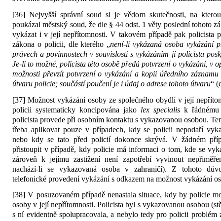
[36] Nejvyšší správní soud si je vědom skutečnosti, na kter
poukázal městský soud, že dle § 44 odst. 1 věty poslední tohoto z
vykázat i v její nepřítomnosti. V takovém případě pak policista p
zákona o policii, dle kterého „
není-li vykázaná osoba vykázání p
právech a povinnostech v souvislosti s vykázáním jí policista pos
Je-li to možné, policista této osobě předá potvrzení o vykázání, v 
možnosti převzít potvrzení o vykázání a kopii úředního záznamu
útvaru policie; součástí poučení je i údaj o adrese tohoto útvaru
“ (
[37] Možnost vykázání osoby ze společného obydlí v její nepříto
policii systematicky koncipována jako
lex specialis
k řádnému 
policista provede při osobním kontaktu s vykazovanou osobou. Tent
třeba aplikovat pouze v případech, kdy se policii nepodaří vy
nebo kdy se tato před policií dokonce skrývá. V žádném př
přistoupit v případě, kdy policie má informaci o tom, kde se vy
zároveň k jejímu zastižení není zapotřebí vyvinout nepřiměřen
nachází-li se vykazovaná osoba v zahraničí). Z tohoto dův
telefonické provedení vykázání s odkazem na možnost vykázání os
[38] V posuzovaném případě nenastala situace, kdy by policie mo
osoby v její nepřítomnosti. Policista byl s vykazovanou osobou (st
s ní evidentně spolupracovala, a nebylo tedy pro policii problém 