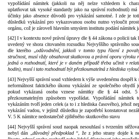
vypořádání námitek (jakkoli na něj nelze vzhledem k charak
uplatňovat tak vysoké standardy jako na správní rozhodnutí) má
účinky jako absence důvodů pro vykázání samotné. I zde je tot
důsledků vykázání pro vykazovanou osobu nutno vyloučit prosto
orgánu, což je zároveň hlavním smyslem institutu podání námitek 
[42] I v kontextu nové právní úpravy dle § 44 zákona o policii tak 
uvedený ve shora citovaném rozsudku Nejvyššího správního soud
dle kterého „
odůvodnění, jakkoli v tomto typu řízení z povahy
stručnost, musí vždy obsahovat skutkovou a právní oporu výroku 
jedná o rozhodnutí, které je v daném případě třeba učinit v rela
hodin), musí i tato rozhodnutí být přezkoumatelná z hlediska vylouč
[43] Nejvyšší správní soud vzhledem k výše uvedenému dospěl k 
neformálnost faktického úkonu vykázání ze společného obydlí j
pokud vykázaná osoba vznese námitky dle § 44 odst. 5 z
přezkoumatelným způsobem vypořádat. Vypořádání námitek t
vykázáním tvoří jeden celek (a to i z hlediska časového), jehož n
vykázání vadou, v jejímž důsledku je zapotřebí konstatovat nez
V. 5 K námitce nedostatečně zjištěného skutkového stavu
[44] Nejvyšší správní soud naopak nesouhlasí s tvrzením stěžov
nebyl dán „
důvodný předpoklad
“, že z jeho strany dojde k 