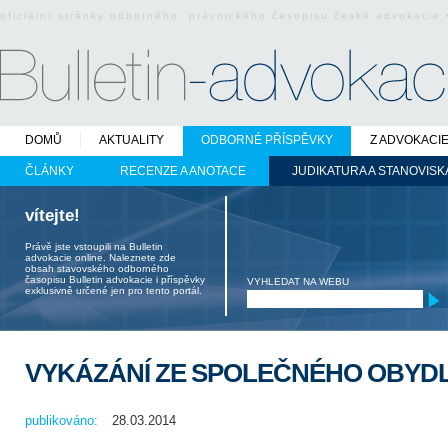
oficiální stránky odborného právnického časopisu české advokacie
DOMŮ
AKTUALITY
ODBORNÉ PŘÍSPĚVKY
Z ADVOKACI
ČLÁNKY
RECENZE A ANOTACE
JUDIKATURA A STANOVISK
vítejte!
Právě jste vstoupili na Bulletin
advokacie online. Naleznete zde
obsah stavovského odborného
časopisu Bulletin advokacie i příspěvky
VYHLEDAT NA WEBU
exklusivně určené jen pro tento portál.
VYKÁZÁNÍ ZE SPOLEČNÉHO OBYDL
publikováno:
28.03.2014