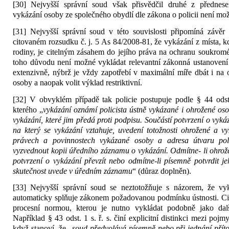
[30] Nejvyšší správní soud však přisvědčil druhé z přednese
vykázání osoby ze společného obydlí dle zákona o policii není mož
[31] Nejvyšší správní soud v této souvislosti připomíná závěr
citovaném rozsudku č. j. 5 As 84/2008-81, že vykázání z místa, kd
rodiny, je citelným zásahem do jejího práva na ochranu soukrom
toho důvodu není možné vykládat relevantní zákonná ustanovení 
extenzivně, nýbrž je vždy zapotřebí v maximální míře dbát i na
osoby a naopak volit výklad restriktivní.
[32] V obvyklém případě tak policie postupuje podle § 44 odst.
kterého „
vykázání oznámí policista ústně vykázané i ohrožené oso
vykázání, které jim předá proti podpisu. Součástí potvrzení o vyká
na který se vykázání vztahuje, uvedení totožnosti ohrožené a v
právech a povinnostech vykázané osoby a adresa útvaru pol
vyzvednout kopii úředního záznamu o vykázání. Odmítne- li ohro
potvrzení o vykázání převzít nebo odmítne-li písemně potvrdit jeh
skutečnost uvede v úředním záznamu
“ (důraz doplněn).
[33] Nejvyšší správní soud se neztotožňuje s názorem, že vyk
automaticky splňuje zákonem požadovanou podmínku ústnosti. Cit
procesní normou, kterou je nutno vykládat podobně jako další
Například § 43 odst. 1 s. ř. s. činí explicitní distinkci mezi pojm
když stanoví, že „
soud předvolává písemně nebo při jednání přít