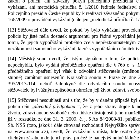
zákon o policii, ani závazný pokyn policejního prezidenta č
vykázání, ani metodická příručka č. 1/2010 ředitele ředitelství
Policejního prezidia České republiky k realizaci závazného pokynu
166/2009 o provádění vykázání (dále jen „metodická příručka č. 1
[13] Stěžovatel dále uvedl, že pokud by bylo vykázání provede
policie by jistě měla dostatek argumentů pro řádné vypořádání 
tomu, že jejich vypořádání proběhlo zcela nepřezkoumatelným 
nezákonnosti samotného vykázání, které s vypořádáním námitek tvo
[14] Městský soud uvedl, že jistým signálem o tom, že polici
nepochybila, bylo vydání předběžného opatření dle § 76b o. s. 
předběžného opatření byl však k odvolání stěžovatele (změnou
stupně) zamítnut usnesením Krajského soudu v Praze ze dne 2
395/2013-114, neboť žalobkyně dle odvolacího soudu neosv
stěžovatele byl vážným způsobem ohrožen její život, zdraví, svobo
[15] Stěžovatel nesouhlasil ani s tím, že by v daném případě byl 
policii dán „
důvodný předpoklad
“, že z jeho strany dojde k 
životu, zdraví anebo svobodě nebo lidské důstojnosti jeho manžel
již v rozsudku ze dne 31. 3. 2009, č. j. 5 As 84/2008-81, publ
Sb. NSS (toto, jakož i dále citovaná rozhodnutí Nejvyššího sprá
na www.nssoud.cz), uvedl, že vykázání z místa, kde osoba žije
citelným zásahem do jejích práv, pročež je nanejvýš nutné řádně z