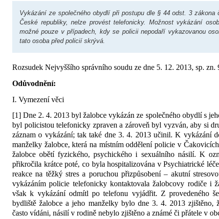
Vykázání ze společného obydlí při postupu dle § 44 odst. 3 zákona č
České republiky, nelze provést telefonicky. Možnost vykázání osoby
možné pouze v případech, kdy se policii nepodaří vykazovanou os
tato osoba před policií skrývá.
Rozsudek Nejvyššího správního soudu ze dne 5. 12. 2013, sp. zn.
Odůvodnění:
I. Vymezení věci
[1] Dne 2. 4. 2013 byl žalobce vykázán ze společného obydlí s jeh
byl policistou telefonicky zpraven a zároveň byl vyzván, aby si d
záznam o vykázání; tak také dne 3. 4. 2013 učinil. K vykázání 
manželky žalobce, která na místním oddělení policie v Čakovicích 
žalobce obětí fyzického, psychického i sexuálního násilí. K o
přikročila krátce poté, co byla hospitalizována v Psychiatrické l
reakce na těžký stres a poruchou přizpůsobení – akutní stresov
vykázáním policie telefonicky kontaktovala žalobcovy rodiče i 
však k vykázání odmítl po telefonu vyjádřit. Z provedeného še
bydliště žalobce a jeho manželky bylo dne 3. 4. 2013 zjištěno,
často vídáni, násilí v rodině nebylo zjištěno a známé či přátele v ob