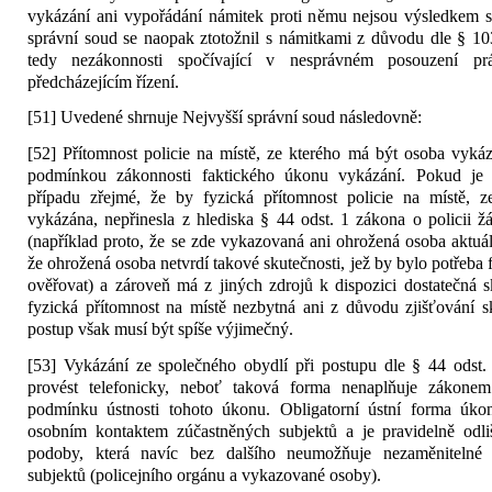
vykázání ani vypořádání námitek proti němu nejsou výsledkem sp
správní soud se naopak ztotožnil s námitkami z důvodu dle § 103 o
tedy nezákonnosti spočívající v nesprávném posouzení p
předcházejícím řízení.
[51] Uvedené shrnuje Nejvyšší správní soud následovně:
[52] Přítomnost policie na místě, ze kterého má být osoba vyká
podmínkou zákonnosti faktického úkonu vykázání. Pokud je
případu zřejmé, že by fyzická přítomnost policie na místě, 
vykázána, nepřinesla z hlediska § 44 odst. 1 zákona o policii ž
(například proto, že se zde vykazovaná ani ohrožená osoba aktuál
že ohrožená osoba netvrdí takové skutečnosti, jež by bylo potřeba
ověřovat) a zároveň má z jiných zdrojů k dispozici dostatečná sku
fyzická přítomnost na místě nezbytná ani z důvodu zjišťování 
postup však musí být spíše výjimečný.
[53] Vykázání ze společného obydlí při postupu dle § 44 odst. 
provést telefonicky, neboť taková forma nenaplňuje zákonem
podmínku ústnosti tohoto úkonu. Obligatorní ústní forma úko
osobním kontaktem zúčastněných subjektů a je pravidelně odli
podoby, která navíc bez dalšího neumožňuje nezaměnitelné 
subjektů (policejního orgánu a vykazované osoby).