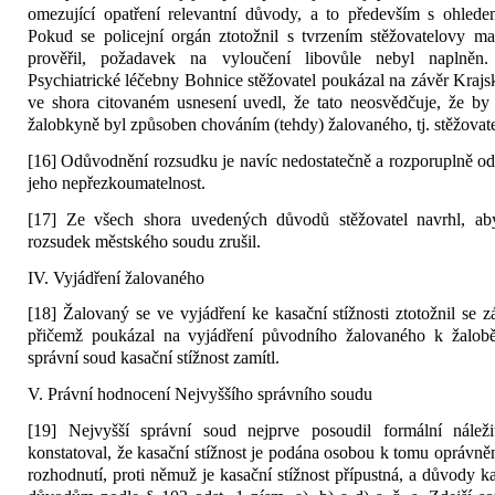
omezující opatření relevantní důvody, a to především s ohlede
Pokud se policejní orgán ztotožnil s tvrzením stěžovatelovy ma
prověřil, požadavek na vyloučení libovůle nebyl naplněn.
Psychiatrické léčebny Bohnice stěžovatel poukázal na závěr Krajs
ve shora citovaném usnesení uvedl, že tato neosvědčuje, že by 
žalobkyně byl způsoben chováním (tehdy) žalovaného, tj. stěžovate
[16] Odůvodnění rozsudku je navíc nedostatečně a rozporuplně o
jeho nepřezkoumatelnost.
[17] Ze všech shora uvedených důvodů stěžovatel navrhl, ab
rozsudek městského soudu zrušil.
IV. Vyjádření žalovaného
[18] Žalovaný se ve vyjádření ke kasační stížnosti ztotožnil se
přičemž poukázal na vyjádření původního žalovaného k žalobě
správní soud kasační stížnost zamítl.
V. Právní hodnocení Nejvyššího správního soudu
[19] Nejvyšší správní soud nejprve posoudil formální náležit
konstatoval, že kasační stížnost je podána osobou k tomu oprávněn
rozhodnutí, proti němuž je kasační stížnost přípustná, a důvody ka