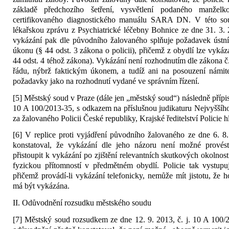
základě předchozího šetření, vysvětlení podaného manžel
certifikovaného diagnostického manuálu SARA DN. V této souv
lékařskou zprávu z Psychiatrické léčebny Bohnice ze dne 31. 3. 
vykázání pak dle původního žalovaného splňuje požadavek ústní
úkonu (§ 44 odst. 3 zákona o policii), přičemž z obydlí lze vykáz
44 odst. 4 téhož zákona). Vykázání není rozhodnutím dle zákona č
řádu, nýbrž faktickým úkonem, a tudíž ani na posouzení námit
požadavky jako na rozhodnutí vydané ve správním řízení.
[5] Městský soud v Praze (dále jen „městský soud“) následně přípisy
10 A 100/2013-35, s odkazem na příslušnou judikaturu Nejvyššíh
za žalovaného Policii České republiky, Krajské ředitelství Policie 
[6] V replice proti vyjádření původního žalovaného ze dne 6. 8
konstatoval, že vykázání dle jeho názoru není možné provést 
přistoupit k vykázání po zjištění relevantních skutkových okolností
fyzickou přítomností v předmětném obydlí. Policie tak vystupuj
přičemž provádí-li vykázání telefonicky, nemůže mít jistotu, že h
má být vykázána.
II. Odůvodnění rozsudku městského soudu
[7] Městský soud rozsudkem ze dne 12. 9. 2013, č. j. 10 A 100/