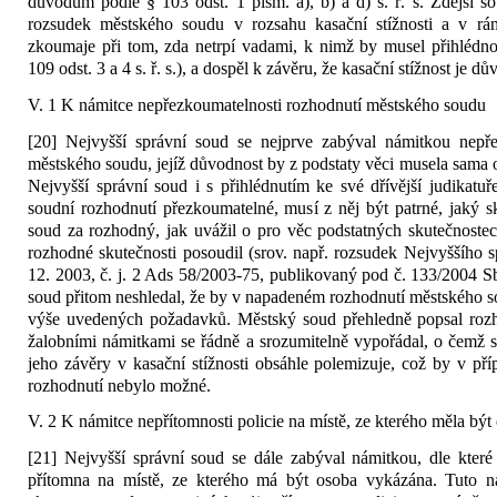
důvodům podle § 103 odst. 1 písm. a), b) a d) s. ř. s. Zdejší 
rozsudek městského soudu v rozsahu kasační stížnosti a v rá
zkoumaje při tom, zda netrpí vadami, k nimž by musel přihlédno
109 odst. 3 a 4 s. ř. s.), a dospěl k závěru, že kasační stížnost je d
V. 1 K námitce nepřezkoumatelnosti rozhodnutí městského soudu
[20] Nejvyšší správní soud se nejprve zabýval námitkou nepře
městského soudu, jejíž důvodnost by z podstaty věci musela sama o
Nejvyšší správní soud i s přihlédnutím ke své dřívější judikatuře
soudní rozhodnutí přezkoumatelné, musí z něj být patrné, jaký s
soud za rozhodný, jak uvážil o pro věc podstatných skutečnoste
rozhodné skutečnosti posoudil (srov. např. rozsudek Nejvyššího 
12. 2003, č. j. 2 Ads 58/2003-75, publikovaný pod č. 133/2004 S
soud přitom neshledal, že by v napadeném rozhodnutí městského s
výše uvedených požadavků. Městský soud přehledně popsal rozh
žalobními námitkami se řádně a srozumitelně vypořádal, o čemž svě
jeho závěry v kasační stížnosti obsáhle polemizuje, což by v p
rozhodnutí nebylo možné.
V. 2 K námitce nepřítomnosti policie na místě, ze kterého měla bý
[21] Nejvyšší správní soud se dále zabýval námitkou, dle které
přítomna na místě, ze kterého má být osoba vykázána. Tuto ná