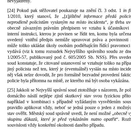
nevyjádřený.
[24] Pokud pak stěžovatel poukazuje na znění čl. 3 odst. 1
in
f
1/2010, který stanoví, že „[z]
jištěné informace předá polici
neprodleně policistům vyslaným na místo incidentu
“, je třeba uv
obecně závazným právním předpisem ve vztahu k účastníkovi ří
interní instrukci, kterou je povinen se řídit ten, komu byla urče
uvedený vnitřní předpis nemůže upravovat práva a povinnosti
může toliko ukládat úkoly osobám podléhajícím řídící pravomoci 
vydává (viz k tomu rozsudek Nejvyššího správního soudu ze dne 
1/2005-57, publikovaný pod č. 605/2005 Sb. NSS). Přes uveden
soud konstatuje, že citované ustanovení se vztahuje toliko na pří
jiný policista než ten, který je (eventuálně) vyslán na místo inc
něj však nelze dovodit, že pro formálně bezvadné provedení fakti
policie byla přítomna na místě, ze kterého má být osoba vykázána.
[25] Jakkoli se Nejvyšší správní soud ztotožňuje s názorem, že pol
domácího násilí nejlépe zjistí skutkový stav svou fyzickou přít
například v kombinaci s případně vyžádaným vysvětlením souse
pravidlo aplikovat vždy, neboť se jedná pouze o jeden z možný
stav ověřit. Městský soud správně uvedl, že není možné „
obecně v
skupinu důkazů, které je před vykázáním nutno opatřit
“. Rozh
souvislosti vždy konkrétní okolnosti daného případu.