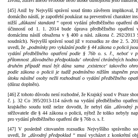
životu, zdraví anebo svobodě nebo lidské důstojnosti jeho manželk
[45] Aniž by Nejvyšší správní soud tímto závěrem implikoval, ž
domácího násilí, je zapotřebí poukázat na preventivní charakter ins
nižší „
důkazní standard
“ oproti vydání předběžného opatření dle
účinností od 1. 1. 2014 bude úprava předběžného opatření 
domácímu násilí obsažena v § 400 a násl. zákona č. 292/2013 Sb
soudních). Nejvyšší správní soud již v rozsudku ze dne 2. 5. 201
uvedl, že „
podmínky pro vykázání podle § 44 zákona o policii jso
vydání předběžného opatření podle § 76b o. s. ř., neboť v p
přítomnost ‚důvodného předpokladu‘ ohrožení chráněných hodnot 
druhém případě musí být dána sama ‚existence‘ takového ohrož
podle zákona o policii je tudíž podmíněno nižším stupněm pra
útoku násilné osoby nežli rozhodnutí o vydání předběžného opatř
(důraz doplněn).
[46] Z tohoto důvodu není rozhodné, že Krajský soud v Praze sh
č. j. 32 Co 395/2013-114 návrh na vydání předběžného opatření
krajského soudu totiž nelze dovodit, že nebyl dán „
důvodný p
stěžovatele dle § 44 zákona o policii, nýbrž že toliko nebyly na
pro vydání předběžného opatření dle § 76b o. s. ř.
[47] V posledně citovaném rozsudku Nejvyššího správního so
uvedl, že „
důvodný předpoklad
“ musí vycházet z konkrétní obje