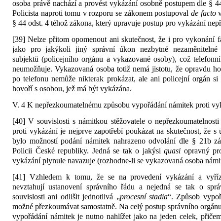
osoba právě nachází a provést vykázání osobně postupem dle § 44 
Policista naproti tomu v rozporu se zákonem postupoval
de facto
§ 44 odst. 4 téhož zákona, který upravuje postup pro vykázání nep
[39] Nelze přitom opomenout ani skutečnost, že i pro vykonání f
jako pro jakýkoli jiný správní úkon nezbytné nezaměnitelné 
subjektů (policejního orgánu a vykazované osoby), což telefonn
neumožňuje. Vykazovaná osoba totiž nemá jistotu, že opravdu hovo
po telefonu nemůže nikterak prokázat, ale ani policejní orgán si 
hovoří s osobou, jež má být vykázána.
V. 4 K nepřezkoumatelnému způsobu vypořádání námitek proti vy
[40] V souvislosti s námitkou stěžovatele o nepřezkoumatelnost
proti vykázání je nejprve zapotřebí poukázat na skutečnost, že s 
bylo možností podání námitek nahrazeno odvolání dle § 21b zá
Policii České republiky. Jedná se tak o jakýsi
quasi
opravný pro
vykázání plynule navazuje (rozhodne-li se vykazovaná osoba námi
[41] Vzhledem k tomu, že se na provedení vykázání a vyříz
nevztahují ustanovení správního řádu a nejedná se tak o sprá
souvislosti ani odlišit jednotlivá „
procesní stadia
“. Způsob vypoř
možné přezkoumávat samostatně. Na celý postup správního orgánu
vypořádání námitek je nutno nahlížet jako na jeden celek, přič