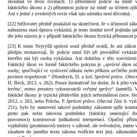
zkoumat ve dvou rovinách: 1) přítomnost policie na místě 
faktického úkonu a 2) přítomnost policie na místě za účelem zji
Ani v jedné z uvedených rovin však tato námitka není důvodná.
[22] Stěžovatel předně poukázal na skutečnost, že s účinností zák
nahrazena stará úprava vykázání, je tento institut nově pojímán j
dle jeho názoru je v případě faktického úkonu fyzická přítomnost p
[23] K tomu Nejvyšší správní soud předně uvádí, že ani zákon o
předpis nestanovují, že policie musí být při provádění vykázá
kterého má být osoba vykázána. Ani doktrína v této souvislost
Faktický úkon ve formě faktického pokynu je „
správní úkon z
osoby, spočívající ve vyslovení zákazu nebo příkazu určitého jedn
povinen respektovat
“ (Hendrych, D. a kol.
Správní právo. Obec
H. Beck, 2012, s. 262). Pouze ilustrativně lze dodat, že k jeho vy
terénu‘, mimo prostory vykonavatelů veřejné správy
“ (tamtéž).
faktické úkony je typická především jejich neformálnost (srov. He
2012, s. 263, nebo Průcha, P.
Správní právo. Obecná část.
6. vyd
251), bylo by stanovení takové podmínky zákonem spíše kontra
proto pak nelze takovou podmínku (fakticky omezující do
pravomoci) konstruovat judikatorní interpretací. Opačný přís
vyplněním (protiústavní) mezery v zákoně, ale svévolným, mimo 
zásahem do jasného textu zákona tvořícím text jiný, zákonodár