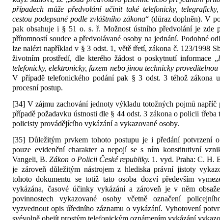
případech může předvolání učinit také telefonicky, telegraficky
cestou podepsané podle zvláštního zákona
“ (důraz doplněn). V po
pak obsahuje i § 51 o. s. ř. Možnost ústního předvolání je zde 
přítomností soudce a předvolávané osoby na jednání. Podobné od
lze nalézt například v § 3 odst. 1, větě třetí, zákona č. 123/1998 
životním prostředí, dle kterého žádost o poskytnutí informace „
telefonicky, elektronicky, faxem nebo jinou technicky proveditelno
V případě telefonického podání pak § 3 odst. 3 téhož zákona u
procesní postup.
[34] V zájmu zachování jednoty výkladu totožných pojmů napříč 
případě požadavku ústnosti dle § 44 odst. 3 zákona o policii třeba
policisty provádějícího vykázání a vykazované osoby.
[35] Důležitým prvkem tohoto postupu je i předání potvrzení o
pouze evidenční charakter a nepojí se s ním konstitutivní vzni
Vangeli, B.
Zákon o Policii České republiky.
1. vyd. Praha: C. H. 
je zároveň důležitým nástrojem z hlediska právní jistoty vyka
tohoto dokumentu se totiž tato osoba dozví především vymeze
vykázána, časové účinky vykázání a zároveň je v něm obsaž
povinnostech vykazované osoby včetně označení policejní
vyzvednout opis úředního záznamu o vykázání. Vyhotovení potvrz
svévolně obejít prostým telefonickým oznámením vykázání vykaz