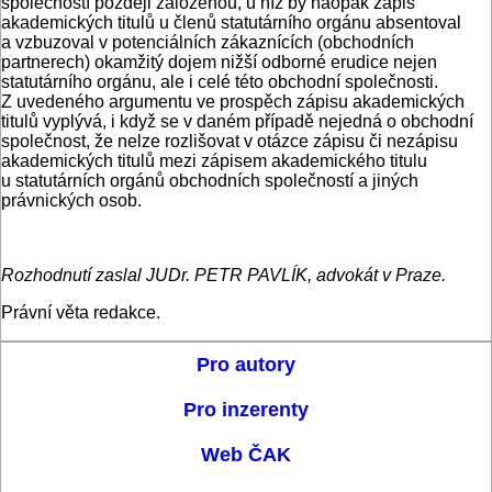
společností později založenou, u níž by naopak zápis
akademických titulů u členů statutárního orgánu absentoval
a vzbuzoval v potenciálních zákaznících (obchodních
partnerech) okamžitý dojem nižší odborné erudice nejen
statutárního orgánu, ale i celé této obchodní společnosti.
Z uvedeného argumentu ve prospěch zápisu akademických
titulů vyplývá, i když se v daném případě nejedná o obchodní
společnost, že nelze rozlišovat v otázce zápisu či nezápisu
akademických titulů mezi zápisem akademického titulu
u statutárních orgánů obchodních společností a jiných
právnických osob.
Rozhodnutí zaslal JUDr. PETR PAVLÍK, advokát v Praze.
Právní věta redakce.
Pro autory
Pro inzerenty
Web ČAK