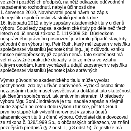
ve znění pozdějších předpisů, na nějž odkazuje odůvodnění
napadeného rozhodnutí, nabyla účinnosti dne
1. července 2010. Navrhovatel podal návrh na zápis
do rejstříku společenství vlastníků jednotek dne
16. listopadu 2012 a byly zapsány akademické tituly u členů
výboru. Soud tedy zapsal akademické tituly po déle než třech
letech od účinnosti zákona č. 111/2009 Sb. Důsledkem
nesprávného právního posouzení je v tomto případě stav, kdy
původní člen výboru Ing. Petr Ruth, který měl zapsán v rejstříku
společenství vlastníků jednotek titul Ing., jej z důvodu vzniku
funkce místopředsedy již zapsán nemá. Tato skutečnost má
velmi závažné praktické dopady, a to zejména ve vztahu
k jiným osobám, které vycházejí z údajů zapsaných v rejstříku
společenství vlastníků jednotek jako správných.
Výmaz původního akademického titulu může vyvolat
pochybnosti, zda byl užíván oprávněně. Fyzická osoba tímto
nezapsáním bude muset vysvětlovat a dokládat tuto skutečnost
jak členům společenství, tak smluvním stranám. U předsedy
výboru Mgr. Soni Jindrákové je titul nadále zapsán a zřejmě
bude zapsán po celou dobu výkonu funkce, pět let. Soud
prvního stupně tak vytvořil nerovnost v zápisu údajů
akademických titulů u členů výboru. Odvolatel dále dovozoval
ze zákona č. 328/1999 Sb., o občanských průkazech, ve znění
pozdějších předpisů (§ 2 odst. 1, § 3 odst. 5), že jestliže má