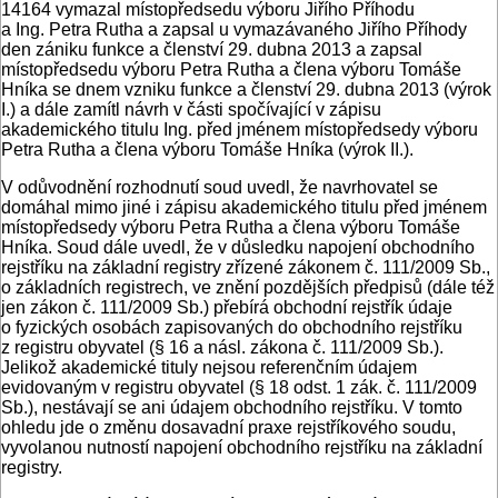
14164 vymazal místopředsedu výboru Jiřího Příhodu
a Ing. Petra Rutha a zapsal u vymazávaného Jiřího Příhody
den zániku funkce a členství 29. dubna 2013 a zapsal
místopředsedu výboru Petra Rutha a člena výboru Tomáše
Hníka se dnem vzniku funkce a členství 29. dubna 2013 (výrok
I.) a dále zamítl návrh v části spočívající v zápisu
akademického titulu Ing. před jménem místopředsedy výboru
Petra Rutha a člena výboru Tomáše Hníka (výrok II.).
V odůvodnění rozhodnutí soud uvedl, že navrhovatel se
domáhal mimo jiné i zápisu akademického titulu před jménem
místopředsedy výboru Petra Rutha a člena výboru Tomáše
Hníka. Soud dále uvedl, že v důsledku napojení obchodního
rejstříku na základní registry zřízené zákonem č. 111/2009 Sb.,
o základních registrech, ve znění pozdějších předpisů (dále též
jen zákon č. 111/2009 Sb.) přebírá obchodní rejstřík údaje
o fyzických osobách zapisovaných do obchodního rejstříku
z registru obyvatel (§ 16 a násl. zákona č. 111/2009 Sb.).
Jelikož akademické tituly nejsou referenčním údajem
evidovaným v registru obyvatel (§ 18 odst. 1 zák. č. 111/2009
Sb.), nestávají se ani údajem obchodního rejstříku. V tomto
ohledu jde o změnu dosavadní praxe rejstříkového soudu,
vyvolanou nutností napojení obchodního rejstříku na základní
registry.