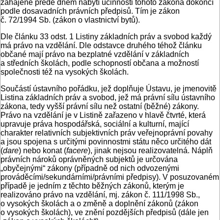
zahájené přede dnem nabytí účinnosti tohoto zákona dokončí
podle dosavadních právních předpisů. Tím je zákon
č. 72/1994 Sb. (zákon o vlastnictví bytů).
Dle článku 33 odst. 1 Listiny základních práv a svobod každý
má právo na vzdělání. Dle odstavce druhého téhož článku
občané mají právo na bezplatné vzdělání v základních
a středních školách, podle schopností občana a možností
společnosti též na vysokých školách.
Součástí ústavního pořádku, jež doplňuje Ústavu, je jmenovitě
Listina základních práv a svobod, jež má právní sílu ústavního
zákona, tedy vyšší právní sílu než ostatní (běžné) zákony.
Právo na vzdělání je v Listině zařazeno v hlavě čtvrté, která
upravuje práva hospodářská, sociální a kulturní, mající
charakter relativních subjektivních práv veřejnoprávní povahy
a jsou spojena s určitými povinnostmi státu něco určitého dát
(
dare
) nebo konat (
facere
), jinak nejsou realizovatelná. Náplň
právních nároků oprávněných subjektů je určována
„obyčejnými“ zákony (případně od nich odvozenými
prováděcími/sekundárními/právními předpisy). V posuzovaném
případě je jedním z těchto běžných zákonů, kterým je
realizováno právo na vzdělání, mj. zákon č. 111/1998 Sb.,
o vysokých školách a o změně a doplnění zákonů (zákon
o vysokých školách), ve znění pozdějších předpisů (dále jen