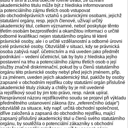
titulů v širší a zcela obecné rovině uvádí, že užívání
akademického titulu může být z hlediska informovanosti
a potenciálního zájmu třetích osob vstupovat
do obchodněprávních vztahů s právnickými osobami, jejichž
statutární orgány, resp. jejich členové, užívají určitý
akademický titul, celkem významné, neboť poskytuje těmto
třetím osobám bezprostřední a okamžitou informaci o určité
odborné kvalifikaci nejen statutárního orgánu té které
právnické osoby, ale i o určité vzdělanostní a odborné úrovni
celé právnické osoby. Obzvláště v situaci, kdy se právnická
osoba zabývá např. účetnictvím a má uveden jako předmět
podnikání – vedení účetnictví, tak by bylo z hlediska jejího
postavení na trhu a potenciálního zájmu třetích osob o její
služby značně diskriminační, pokud by u členů statutárního
orgánu této právnické osoby nebyl před jejich jménem, příp.
i za jménem, uveden jejich akademický titul, pakliže by osoby
zapsané v obchodním rejstříku coby statutární orgán příslušné
akademické tituly získaly a chtěly by je mít uvedené
a rejstříkový soud by jim toto právo, resp. nárok upíral.
Nesprávnost názoru rejstříkového soudu se projeví při výkladu
předmětného ustanovení zákona (tzv. „referenčního údaje“)
obzvláště za situace, kdy např. určitá obchodní společnost,
dříve založená a zapsaná do obchodního rejstříku, mající
zapsaný příslušný akademický titul u členů svého statutárního
orgánu, by soutěžila o potenciální zákazníky s obchodní