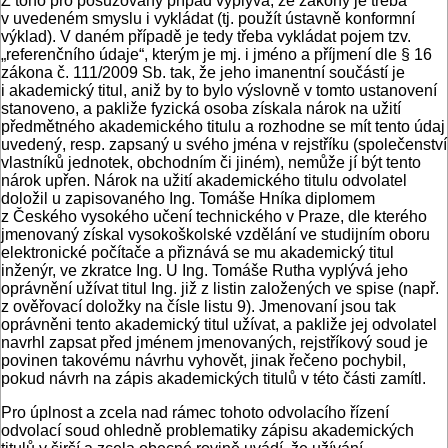
Z toho pro posuzovaný případ vyplývá, že zákony je třeba
v uvedeném smyslu i vykládat (tj. použít ústavně konformní
výklad). V daném případě je tedy třeba vykládat pojem tzv.
„referenčního údaje“, kterým je mj. i jméno a příjmení dle § 16
zákona č. 111/2009 Sb. tak, že jeho imanentní součástí je
i akademický titul, aniž by to bylo výslovně v tomto ustanovení
stanoveno, a pakliže fyzická osoba získala nárok na užití
předmětného akademického titulu a rozhodne se mít tento údaj
uvedený, resp. zapsaný u svého jména v rejstříku (společenství
vlastníků jednotek, obchodním či jiném), nemůže jí být tento
nárok upřen. Nárok na užití akademického titulu odvolatel
doložil u zapisovaného Ing. Tomáše Hníka diplomem
z Českého vysokého učení technického v Praze, dle kterého
jmenovaný získal vysokoškolské vzdělání ve studijním oboru
elektronické počítače a přiznává se mu akademický titul
inženýr, ve zkratce Ing. U Ing. Tomáše Rutha vyplývá jeho
oprávnění užívat titul Ing. již z listin založených ve spise (např.
z ověřovací doložky na čísle listu 9). Jmenovaní jsou tak
oprávněni tento akademický titul užívat, a pakliže jej odvolatel
navrhl zapsat před jménem jmenovaných, rejstříkový soud je
povinen takovému návrhu vyhovět, jinak řečeno pochybil,
pokud návrh na zápis akademických titulů v této části zamítl.
Pro úplnost a zcela nad rámec tohoto odvolacího řízení
odvolací soud ohledně problematiky zápisu akademických