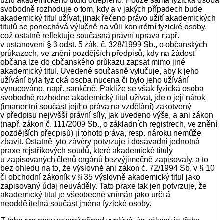
užití akademického titulu odepřeno. Pouze sama fyzická osoba
svobodně rozhoduje o tom, kdy a v jakých případech bude
akademický titul užívat, jinak řečeno právo užití akademických
titulů se ponechává výlučně na vůli konkrétní fyzické osoby,
což ostatně reflektuje současná právní úprava např.
v ustanovení § 3 odst. 5 zák. č. 328/1999 Sb., o občanských
průkazech, ve znění pozdějších předpisů, kdy na žádost
občana lze do občanského průkazu zapsat mimo jiné
akademický titul. Uvedené současně vylučuje, aby k jeho
užívání byla fyzická osoba nucena či bylo jeho užívání
vynucováno, např. sankčně. Pakliže se však fyzická osoba
svobodně rozhodne akademický titul užívat, jde o její nárok
(imanentní součást jejího práva na vzdělání) zakotvený
v předpisu nejvyšší právní síly, jak uvedeno výše, a ani zákon
(např. zákon č. 111/2009 Sb., o základních registrech, ve znění
pozdějších předpisů) jí tohoto práva, resp. nároku nemůže
zbavit. Ostatně tyto závěry potvrzuje i dosavadní jednotná
praxe rejstříkových soudů, které akademické tituly
u zapisovaných členů orgánů bezvýjimečně zapisovaly, a to
bez ohledu na to, že výslovně ani zákon č. 72/1994 Sb. v § 10
či obchodní zákoník v § 35 výslovně akademický titul jako
zapisovaný údaj neuváděly. Tato praxe tak jen potvrzuje, že
akademický titul je všeobecně vnímán jako určitá
neoddělitelná součást jména fyzické osoby.