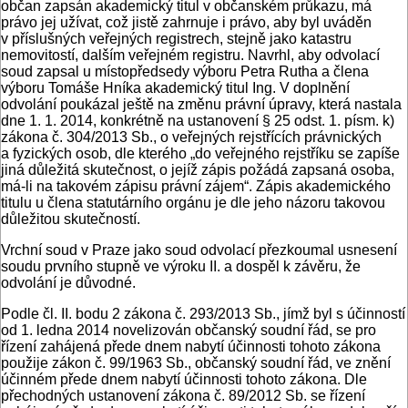
občan zapsán akademický titul v občanském průkazu, má
právo jej užívat, což jistě zahrnuje i právo, aby byl uváděn
v příslušných veřejných registrech, stejně jako katastru
nemovitostí, dalším veřejném registru. Navrhl, aby odvolací
soud zapsal u místopředsedy výboru Petra Rutha a člena
výboru Tomáše Hníka akademický titul Ing. V doplnění
odvolání poukázal ještě na změnu právní úpravy, která nastala
dne 1. 1. 2014, konkrétně na ustanovení § 25 odst. 1. písm. k)
zákona č. 304/2013 Sb., o veřejných rejstřících právnických
a fyzických osob, dle kterého „do veřejného rejstříku se zapíše
jiná důležitá skutečnost, o jejíž zápis požádá zapsaná osoba,
má-li na takovém zápisu právní zájem“. Zápis akademického
titulu u člena statutárního orgánu je dle jeho názoru takovou
důležitou skutečností.
Vrchní soud v Praze jako soud odvolací přezkoumal usnesení
soudu prvního stupně ve výroku II. a dospěl k závěru, že
odvolání je důvodné.
Podle čl. II. bodu 2 zákona č. 293/2013 Sb., jímž byl s účinností
od 1. ledna 2014 novelizován občanský soudní řád, se pro
řízení zahájená přede dnem nabytí účinnosti tohoto zákona
použije zákon č. 99/1963 Sb., občanský soudní řád, ve znění
účinném přede dnem nabytí účinnosti tohoto zákona. Dle
přechodných ustanovení zákona č. 89/2012 Sb. se řízení