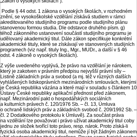
„zákon o vysokých školách“).
Podle § 44 odst. 1 zákona o vysokých školách, v rozhodném
znění, se vysokoškolské vzdělání získává studiem v rámci
akreditovaného studijního programu podle studijního plánu
stanovenou formou studia. Dle odstavce druhého písm. g)
téhož zákonného ustanovení součástí studijního programu je
udělovaný akademický titul. Dále zákon specifikuje konkrétní
akademické tituly, které se získávají ve stanovených studijních
programech (viz např. tituly Ing., Mgr., MUDr., a další v § 46
odst. 4 zákoně o vysokých školách).
Z výše uvedeného vyplývá, že právo na vzdělání je nárokem,
který je zakotven v právním předpisu nejvyšší právní síly –
Listině základních práv a svobod (a mj. též v různých dalších
vyhlášených lidskoprávních mezinárodních smlouvách, kterými
je Česká republika vázána a které mají v souladu s článkem 10
Ústavy České republiky aplikační přednost před zákonem,
např. Mezinárodní pakt o hospodářských sociálních
a kulturních právech č. 120/1976 Sb. – čl. 13, Úmluva
o ochraně lidských práv a základních svobod č. 209/1992 Sb. –
čl. 2 Dodatkového protokolu k Úmluvě). Za součást práva
na vzdělání lze považovat i právo užívat akademický titul coby
jednu ze složek tvořící toto právo, resp. nárok. Proto získá-li
fyzická osoba akademický titul, nemůže jí být žádným zákonem