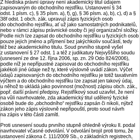
Z hlediska právní úpravy není akademický titul údajem
zapisovaným do obchodního rejstříku. Ustanovení § 34
odst. 1 písm. c), § 35 písm. a), f), g), § 36 písm. a), b), c), d) a §
38f odst. 1 obch. zák. upravují zápis fyzických osob
do obchodního rejstříku, ať už jako samostatných podnikatelů,
nebo v rámci zápisu právnické osoby či její organizační složky.
Podle nich lze zapsat do obchodního rejstříku u fyzických osob
pouze jejich jméno a příjmení bez jakýchkoliv součástí, tedy
též bez akademického titulu. Soud prvního stupně vyšel
z ustanovení § 27 odst. 1 a též z judikatury Nejvyššího soudu
(usnesení ze dne 12. října 2006, sp. zn. 29 Odo 824/2006),
podle níž je nepřípustné zapisovat do obchodního rejstříku
jakékoli jiné údaje než ty, které výslovně uvádí zákon. Výčet
údajů zapisovaných do obchodního rejstříku je totiž taxativním
výčtem a do obchodního rejstříku lze zapsat jen takový údaj,
u něhož to ukládá jako povinnost (možnost) zápisu obch. zák.,
popř. další právní předpisy. Rejstříkový soud uzavřel, že není
na vůli navrhovatele, zda akademický titul udělený fyzické
osobě bude do „obchodního“ rejstříku zapsán či nikoli, nýbrž
zákon jeho zápis výslovně nepřipouští, proto soud návrh
na zápis v této části zamítl.
Proti usnesení soudu prvního stupně ohledně výroku II. podal
navrhovatel včasné odvolání. V odvolání brojil proti tomu, že
ustanovení zákona č. 111/2009 Sb., o základních registrech,