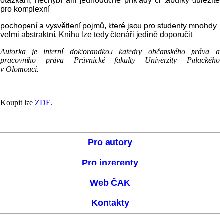
otázkám, nechybí ani jednoduché příklady či tabulky důležité
pro komplexní
pochopení a vysvětlení pojmů, které jsou pro studenty mnohdy
velmi abstraktní. Knihu lze tedy čtenáři jedině doporučit.
Autorka je interní doktorandkou katedry občanského práva a
pracovního práva Právnické fakulty Univerzity Palackého
v Olomouci.
Koupit lze
ZDE
.
Pro autory
Pro inzerenty
Web ČAK
Kontakty