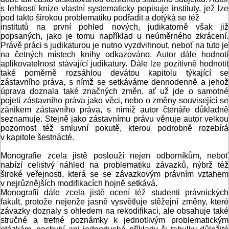
s lehkostí knize vlastní systematicky popisuje instituty, jež lze
pod takto širokou problematiku podřadit a dotýká se též
institutů na první pohled nových, judikatorně však již
popsaných, jako je tomu například u neúměrného zkrácení.
Právě práci s judikaturou je nutno vyzdvihnout, neboť na tuto je
na četných místech knihy odkazováno. Autor dále hodnotí
aplikovatelnost stávající judikatury. Dále lze pozitivně hodnotit
také poměrně rozsáhlou devátou kapitolu týkající se
zástavního práva, s nímž se setkáváme dennodenně a jehož
úprava doznala také značných změn, ať už jde o samotné
pojetí zástavního práva jako věci, nebo o změny související se
zánikem zástavního práva, s nimiž autor čtenáře důkladně
seznamuje. Stejně jako zástavnímu právu věnuje autor velkou
pozornost též smluvní pokutě, kterou podrobně rozebírá
v kapitole šestnácté.
Monografie zcela jistě poslouží nejen odborníkům, neboť
nabízí celistvý náhled na problematiku závazků, nýbrž též
široké veřejnosti, která se se závazkovým právním vztahem
v nejrůznějších modifikacích hojně setkává.
Monografii dále zcela jistě ocení též studenti právnických
fakult, protože nejenže jasně vysvětluje stěžejní změny, které
závazky doznaly s ohledem na rekodifikaci, ale obsahuje také
stručné a trefné poznámky k jednotlivým problematickým