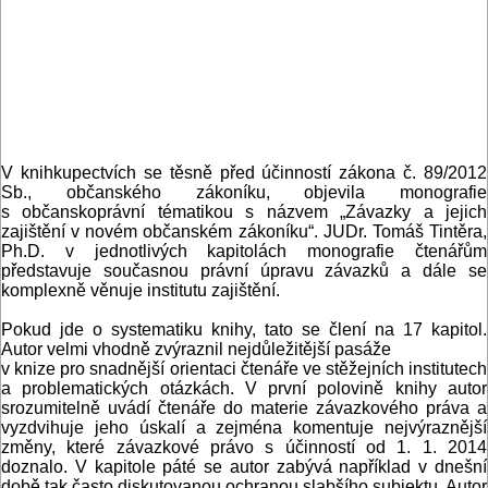
V knihkupectvích se těsně před účinností zákona č. 89/2012
Sb., občanského zákoníku, objevila monografie
s občanskoprávní tématikou s názvem „Závazky a jejich
zajištění
v novém občanském zákoníku“. JUDr. Tomáš Tintěra,
Ph.D. v jednotlivých kapitolách monografie čtenářům
představuje současnou právní úpravu závazků a dále se
komplexně věnuje institutu zajištění.
Pokud jde o systematiku knihy, tato se člení na 17 kapitol.
Autor velmi vhodně zvýraznil nejdůležitější pasáže
v knize pro snadnější orientaci čtenáře ve stěžejních institutech
a problematických otázkách. V první polovině knihy autor
srozumitelně uvádí čtenáře do materie závazkového práva a
vyzdvihuje jeho úskalí a zejména komentuje nejvýraznější
změny, které závazkové právo s účinností od 1. 1. 2014
doznalo. V kapitole páté se autor zabývá například v dnešní
době tak často diskutovanou ochranou slabšího subjektu. Autor