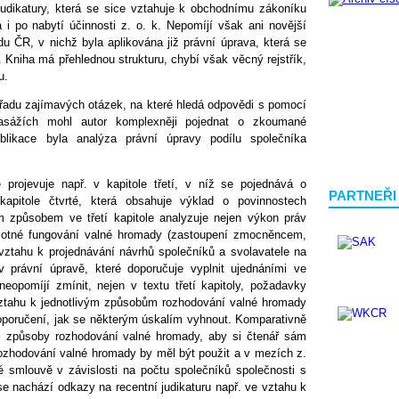
judikatury, která se sice vztahuje k obchodnímu zákoníku
á i po nabytí účinnosti z. o. k. Nepomíjí však ani novější
u ČR, v nichž byla aplikována již právní úprava, která se
 Kniha má přehlednou strukturu, chybí však věcný rejstřík,
u.
e řadu zajímavých otázek, na které hledá odpovědi s pomocí
 pasážích mohl autor komplexněji pojednat o zkoumané
blikace byla analýza právní úpravy podílu společníka
 projevuje např. v kapitole třetí, v níž se pojednává o
PARTNEŘI
kapitole čtvrté, která obsahuje výklad o povinnostech
ím způsobem ve třetí kapitole analyzuje nejen výkon práv
motné fungování valné hromady (zastoupení zmocněncem,
vztahu k projednávání návrhů společníků a svolavatele na
právní úpravě, které doporučuje vyplnit ujednáními ve
eopomíjí zmínit, nejen v textu třetí kapitoly, požadavky
 vztahu k jednotlivým způsobům rozhodování valné hromady
oporučení, jak se některým úskalím vyhnout. Komparativně
mi způsoby rozhodování valné hromady, aby si čtenář sám
ozhodování valné hromady by měl být použit a v mezích z.
é smlouvě v závislosti na počtu společníků společnosti s
 nachází odkazy na recentní judikaturu např. ve vztahu k