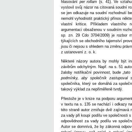
hlasování
per rollam
(s. 41). Ve vztahu
vyslovil svůj názor na citovaná soudní r
se jen odkazuje na soudní rozhodnutí b
nemohl vyhodnotit praktický přínos některý
vlastní kritice. Příkladem vlastníh
argumentaci obsaženou v soudním rozho
sp. zn. 29 Cdo 3704/2009) je rozbor m
týkajících se obchodního tajemství prov
jsou či nejsou s ohledem na změnu právní
z ustanovení z. o. k.
Některé názory autora by mohly být in
závěrům odchylným. Např. na s. 51 autor
žaloby notifikační povinnost, bude
„tat
podmínky, aby společník zastupoval s
společníka, který se domáhá za společ
takový výklad za nepřiměřeně tvrdý.
Přestože je v knize na podporu argumen
v textu na s. 135 se nachází i odkazy n
této straně autor zmiňuje dvě zajímavá 
za vady při koupi podílu ve společnost
odpovědnost za vady podílu ve společn
Autor se domnívá, že by zákonná odpov