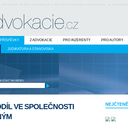
o časopisu české advokacie • oficiální stránky odborného právnick
PŘÍSPĚVKY
Z ADVOKACIE
PRO INZERENTY
PRO AUTORY
JUDIKATURA A STANOVISKA
HLEDAT NA WEBU
NEJČTENĚ
DÍL VE SPOLEČNOSTI
NÝM