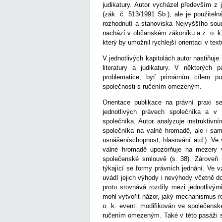
judikatury. Autor vycházel především z 
(zák. č. 513/1991 Sb.), ale je použiteln
rozhodnutí a stanoviska Nejvyššího soud
nachází v občanském zákoníku a z. o. k.
který by umožnil rychlejší orientaci v text
V jednotlivých kapitolách autor nastiňuj
literatury a judikatury. V některých
problematice, byť primárním cílem pu
společnosti s ručením omezeným.
Orientace publikace na právní praxi se
jednotlivých právech společníka a v 
společníka. Autor analyzuje instruktivn
společníka na valné hromadě, ale i sa
usnášeníschopnost, hlasování atd.). Ve 
valné hromadě upozorňuje na mezery v 
společenské smlouvě (s. 38). Zároveň n
týkající se formy právních jednání. Ve
uvádí jejich výhody i nevýhody včetně d
proto srovnává rozdíly mezi jednotlivý
mohl vytvořit názor, jaký mechanismus r
o. k. event. modifikován ve společensk
ručením omezeným. Také v této pasáži se