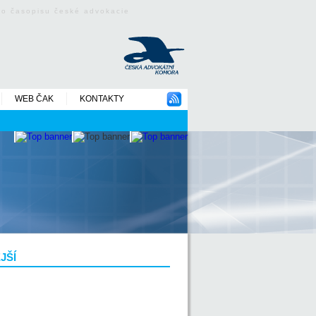
ého časopisu české advokacie
WEB ČAK
KONTAKTY
JŠÍ