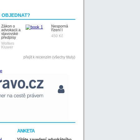
I OBJEDNAT?
Zákon o
Nesporná
advokacii a
řízení I
stavovské
450 Kč
předpisy
Wolters
Kluwer
přejít k recenzím (všechy tituly)
ANKETA
Vítáte zavedení advokátního