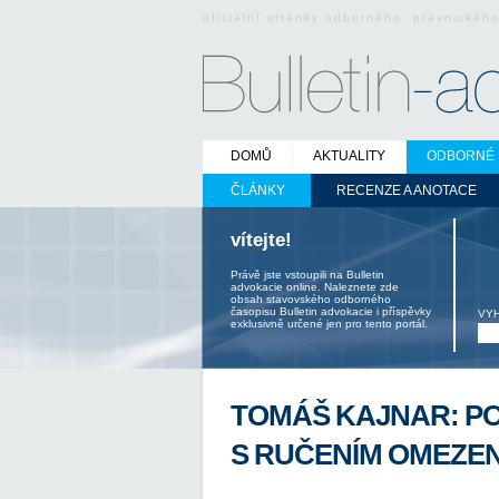
oficiální stránky odborného právnickéh
DOMŮ
AKTUALITY
ODBORNÉ 
ČLÁNKY
RECENZE A ANOTACE
vítejte!
Právě jste vstoupili na Bulletin
advokacie online. Naleznete zde
obsah stavovského odborného
časopisu Bulletin advokacie i příspěvky
VY
exklusivně určené jen pro tento portál.
TOMÁŠ KAJNAR: PO
S RUČENÍM OMEZE