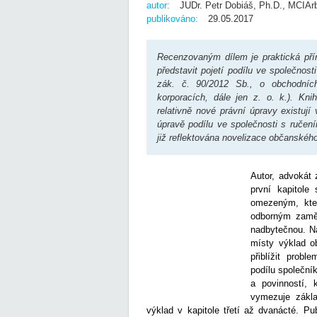
autor:
JUDr. Petr Dobiáš, Ph.D., MCIAr
publikováno:
29.05.2017
Recenzovaným dílem je praktická příru
představit pojetí podílu ve společno
zák. č. 90/2012 Sb., o obchodníc
korporacích, dále jen z. o. k.). Kn
relativně nové právní úpravy existují
úpravě podílu ve společnosti s ruče
již reflektována novelizace občanské
Autor, advokát 
první kapitole
omezeným, kte
odborným zaměř
nadbytečnou. Na
místy výklad o
přiblížit probl
podílu společní
a povinností, 
vymezuje zákla
výklad v kapitole třetí až dvanácté. Pu