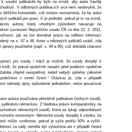
 k soudní judikatuře by bylo na místě, aby autor častěji
ozhodnutí. V odborných publikacích sice není neobvyklé, že
ez bližšího komentáře, což ovšem neznamená, že by autor
ch judikátů pro praxi, či je podrobit, pokud je to na místě,
o názoru autora, který vhodným způsobem navazuje na
dnutí (usnesení Nejvyššího soudu ČR ze dne 22. 2. 2011,
ožností, jak se lze domáhat práva na sdělení informací
edený na s. 47 a 48. Autor u některých judikátů uvádí, zda
 úpravy použitelné (např. s. 94 a 95), což dokládá citacemi
spirací pro soudy, i když je možné, že soudy dospějí k
 tvrdí, že pokud společník nesplní před podáním společné
o žaloba zřejmě neúspěšná, neboť nebyly splněny zákonné
polečnost v tomto řízení.“
Otázkou je, zda v případě
nost náhrady újmy způsobené jednatelem, nelze považovat
tace autora používána převážně judikatura českých soudů,
a judikaturu německou. Z hlediska právní komparatistiky na
rozhodnutí německých soudů, která se týkají odpovědnosti
i s ručením omezeným. Německé soudy dospěly k závěru, že
osti může vzniknout, pokud je výše podílu 50% a vyšší.
ědnost za vady neměla být vyloučena ani v případě české