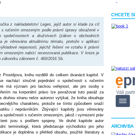
b
CHCETE S
čka z nakladatelství Leges, jejíž autor si klade za cíl
sti s ručením omezeným podle právní úpravy obsažené v
h společnostech a družstvech (zákon o obchodních
iha je věnována aktuálnímu tématu, protože v aplikaci
 výkladové nejasnosti, jejichž řešení ve vztahu k právní
ním omezeným nabízí recenzovaná publikace. V knize je
ho zákoníku zákonem č. 460/2016 Sb.
z Prostějova, knihu rozdělil do celkem dvanácti kapitol. V
 se nachází stručné pojednání o společnosti s ručením
ré má význam pro laickou veřejnost, ale pro osoby s
ením na korporátní právo lze považovat tuto pasáž za
 druhou stranu nelze autorovi vytýkat, že kniha obsahuje
becnějšího charakteru, protože se tímto způsobem snaží
ematiku i neprávníkům. Zbývající kapitoly jsou věnovány
ka společnosti s ručením omezeným, jakož i vymezení práv
které jsou s podílem spojeny. Ve druhé kapitole autor
ARCHIV BA
dní terminologii, která představuje východisko pro jeho
blikace je doplněna o přehled obsahu, použité literatury a