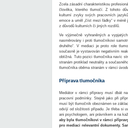
Zcela zásadní charakteristikou profesion
člověka, kterého tlumočí. Z tohoto dů
kulturní zvyky svých pracovních jazyk
emoce a uměl „číst mezi řádky“ v méně j
z důvodů kulturních či jiných rozdílů.
Ve výjimečně vyhraněných a vypjatých
nasměrovány i proti tlumočníkovi samotn
druhého“. V mediaci je proto role tlu
současně je vystavován negativním reakcí
obtížná. Tuto pozici tlumočníka navíc st
stranám protiklad neutrality a současnéh
tlumočníka oběma stranám v rámci úvodu
Příprava tlumočníka
Mediátor v rámci přípravy musí dbát na 
pracovní podmínky. Stejně jako při příp
musí být tlumočník obeznámen se základ
odvíjí od složitosti případu. Je třeba si
ani psychologem, ani právníkem a na každ
aby byla tlumočníkovi v rámci přípravy
pro mediaci relevantní dokumenty. S