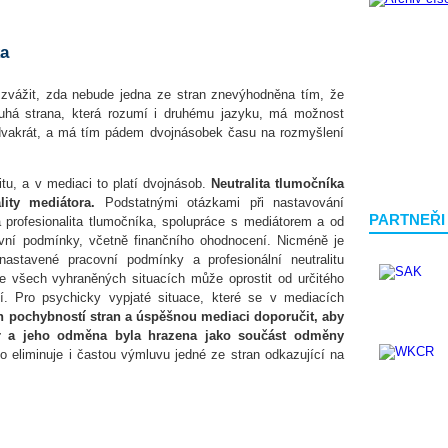
ka
zvážit, zda nebude jedna ze stran znevýhodněna tím, že
ruhá strana, která rozumí i druhému jazyku, má možnost
y dvakrát, a má tím pádem dvojnásobek času na rozmyšlení
tu, a v mediaci to platí dvojnásob.
Neutralita tlumočníka
ity mediátora.
Podstatnými otázkami při nastavování
PARTNEŘI
ná profesionalita tlumočníka, spolupráce s mediátorem a od
vní podmínky, včetně finančního ohodnocení. Nicméně je
nastavené pracovní podmínky a profesionální neutralitu
e všech vyhraněných situacích může oprostit od určitého
tí. Pro psychicky vypjaté situace, které se v mediacích
ch pochybností stran a úspěšnou mediaci doporučit, aby
or a jeho odměna byla hrazena jako součást odměny
o eliminuje i častou výmluvu jedné ze stran odkazující na