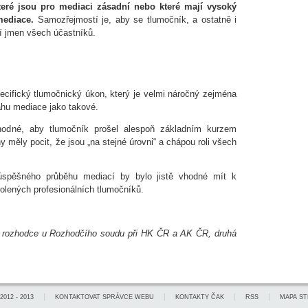
teré jsou pro mediaci zásadní nebo které mají vysoký
mediace.
Samozřejmostí je, aby se tlumočník, a ostatně i
tí jmen všech účastníků.
cifický tlumočnický úkon, který je velmi náročný zejména
ahu mediace jako takové.
hodné, aby tlumočník prošel alespoň základním kurzem
měly pocit, že jsou „na stejné úrovni“ a chápou roli všech
úspěšného průběhu mediací by bylo jistě vhodné mít k
kolených profesionálních tlumočníků.
r, rozhodce u Rozhodčího soudu při HK ČR a AK ČR, druhá
2012 - 2013
KONTAKTOVAT SPRÁVCE WEBU
KONTAKTY ČAK
RSS
MAPA S