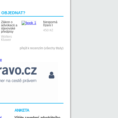
I OBJEDNAT?
Zákon o
Nesporná
advokacii a
řízení I
stavovské
450 Kč
předpisy
Wolters
Kluwer
přejít k recenzím (všechy tituly)
ANKETA
Vítáte zavedení advokátního