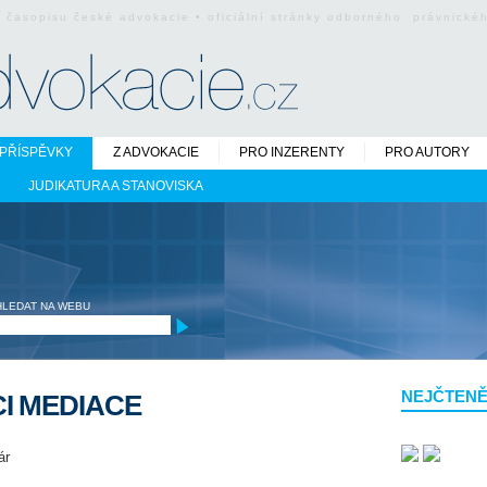
o časopisu české advokacie • oficiální stránky odborného právnick
PŘÍSPĚVKY
Z ADVOKACIE
PRO INZERENTY
PRO AUTORY
JUDIKATURA A STANOVISKA
HLEDAT NA WEBU
NEJČTENĚ
I MEDIACE
ár