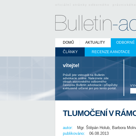
oficiální stránky odborného právnickéh
DOMŮ
AKTUALITY
ODBORNÉ 
ČLÁNKY
RECENZE A ANOTACE
vítejte!
Právě jste vstoupili na Bulletin
advokacie online. Naleznete zde
obsah stavovského odborného
časopisu Bulletin advokacie i příspěvky
VY
exklusivně určené jen pro tento portál.
TLUMOČENÍ V RÁMC
autor:
Mgr. Štěpán Holub, Barbora Moln
publikováno:
06.08.2013