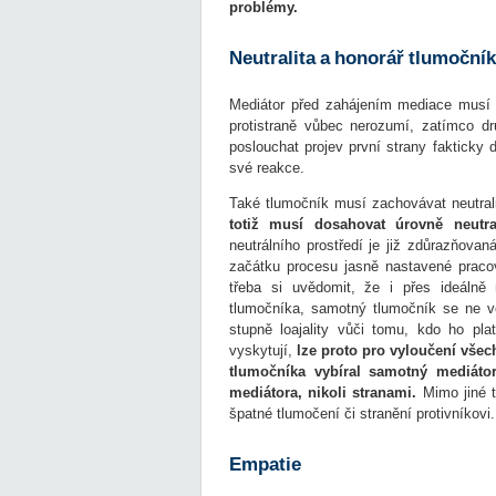
problémy.
Neutralita a honorář tlumoční
Mediátor před zahájením mediace musí 
protistraně vůbec nerozumí, zatímco d
poslouchat projev první strany faktick
své reakce.
Také tlumočník musí zachovávat neutrali
totiž musí dosahovat úrovně neutral
neutrálního prostředí je již zdůrazňova
začátku procesu jasně nastavené praco
třeba si uvědomit, že i přes ideálně 
tlumočníka, samotný tlumočník se ne v
stupně loajality vůči tomu, kdo ho pla
vyskytují,
lze proto pro vyloučení vše
tlumočníka vybíral samotný mediát
mediátora, nikoli stranami.
Mimo jiné t
špatné tlumočení či stranění protivníkovi.
Empatie