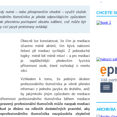
ěkdy nutné – nebo přinejmenším vhodné – využít služeb
CHCETE S
nálního tlumočníka je předat odpovídajícím způsobem
ak přesnému pochopení obsahu sdělení, což může být
y cizí jazyk protistrany ovládají.
Obecně lze konstatovat, že čím je mediace
účastno méně aktérů, tím bývá nalezení
řešení při mediaci rychlejší. Z jednoduché
logiky: méně lidí méně mluví – a pro mediaci
je nejdůležitější především fyzická
přítomnost osob, které rozhodují o meritu
věci.
Vzhledem k tomu, že jediným úkolem
profesionálního tlumočníka je věrně přenést
informaci z jednoho jazyka do druhého, aniž
by jakýmkoliv jiným způsobem do mediace
 přítomnost profesionálního tlumočníka během mediace
ipravený profesionální tlumočník může naopak mediaci
kud je dbáno na několik dodatečných pravidel, aby
ARCHIV BA
eprofesionálního tlumočníka nezpůsobila zbytečné