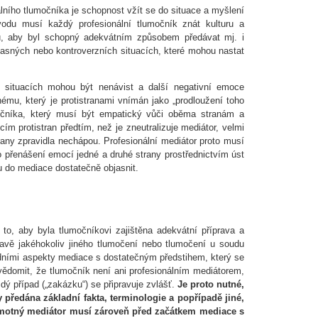
álního tlumočníka je schopnost vžít se do situace a myšlení
vodu musí každý profesionální tlumočník znát kulturu a
ů, aby byl schopný adekvátním způsobem předávat mj. i
asných nebo kontroverzních situacích, které mohou nastat
 situacích mohou být nenávist a další negativní emoce
ému, který je protistranami vnímán jako „prodloužení toho
močníka, který musí být empatický vůči oběma stranám a
m protistran předtím, než je zneutralizuje mediátor, velmi
rany zpravidla nechápou. Profesionální mediátor proto musí
o přenášení emocí jedné a druhé strany prostřednictvím úst
 do mediace dostatečně objasnit.
to, aby byla tlumočníkovi zajištěna adekvátní příprava a
ravě jakéhokoliv jiného tlumočení nebo tlumočení u soudu
ními aspekty mediace s dostatečným předstihem, který se
 uvědomit, že tlumočník není ani profesionálním mediátorem,
ý případ („zakázku“) se připravuje zvlášť.
Je proto nutné,
 předána základní fakta, terminologie a popřípadě jiné,
amotný mediátor musí zároveň před začátkem mediace s