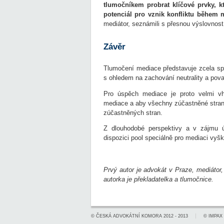
tlumočníkem probrat klíčové prvky, k
potenciál pro vznik konfliktu během 
mediátor, seznámili s přesnou výslovnos
Závěr
Tlumočení mediace představuje zcela spe
s ohledem na zachování neutrality a pov
Pro úspěch mediace je proto velmi v
mediace a aby všechny zúčastněné strany 
zúčastněných stran.
Z dlouhodobé perspektivy a v zájmu 
dispozici pool speciálně pro mediaci vyš
Prvý autor je advokát v Praze, mediáto
autorka je překladatelka a tlumočnice.
©
ČESKÁ ADVOKÁTNÍ KOMORA
2012 - 2013
©
IMPAX