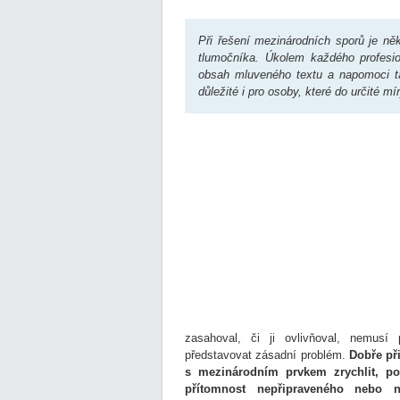
Při řešení mezinárodních sporů je n
tlumočníka. Úkolem každého profesio
obsah mluveného textu a napomoci t
důležité i pro osoby, které do určité mír
zasahoval, či ji ovlivňoval, nemusí
představovat zásadní problém.
Dobře př
s mezinárodním prvkem zrychlit, po
přítomnost nepřipraveného nebo n