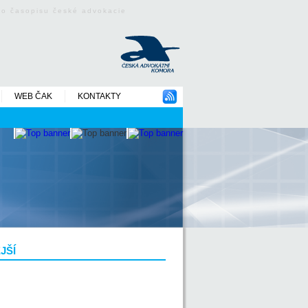
ého časopisu české advokacie
WEB ČAK
KONTAKTY
JŠÍ