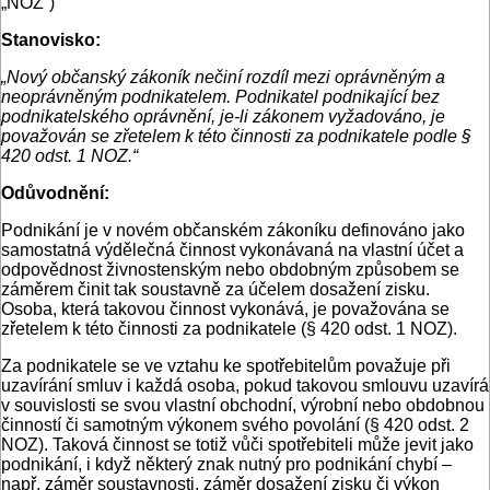
„NOZ“)
Stanovisko:
„Nový občanský zákoník nečiní rozdíl mezi oprávněným a
neoprávněným podnikatelem. Podnikatel podnikající bez
podnikatelského oprávnění, je-li zákonem vyžadováno, je
považován se zřetelem k této činnosti za podnikatele podle §
420 odst. 1 NOZ.“
Odůvodnění:
Podnikání je v novém občanském zákoníku definováno jako
samostatná výdělečná činnost vykonávaná na vlastní účet a
odpovědnost živnostenským nebo obdobným způsobem se
záměrem činit tak soustavně za účelem dosažení zisku.
Osoba, která takovou činnost vykonává, je považována se
zřetelem k této činnosti za podnikatele (§ 420 odst. 1 NOZ).
Za podnikatele se ve vztahu ke spotřebitelům považuje při
uzavírání smluv i každá osoba, pokud takovou smlouvu uzavírá
v souvislosti se svou vlastní obchodní, výrobní nebo obdobnou
činností či samotným výkonem svého povolání (§ 420 odst. 2
NOZ). Taková činnost se totiž vůči spotřebiteli může jevit jako
podnikání, i když některý znak nutný pro podnikání chybí –
např. záměr soustavnosti, záměr dosažení zisku či výkon