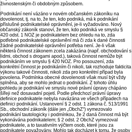
živnostenským či obdobným způsobem.
Podnikání není vázáno v novém občanském zákoníku na
dovolenost, tj. na to, že ten, kdo podniká, má k podnikání
příslušné podnikatelské oprávnění, je-li vyžadováno. Nový
občanský zákoník stanoví, že ten, kdo podniká ve smyslu §
420 odst. 1 NOZ je podnikatelem bez ohledu na to, zda
potřebné podnikatelské oprávnění má či zda k dané činnosti
žádné podnikatelské oprávnění potřeba není. Je-li však
některá činnost zákonem zcela zakázána (např. obchodování s
lidmi, obchod s drogami apod.), taková činnost nemůže být
podnikáním ve smyslu § 420 NOZ. Pro posouzení, zda
konkrétní činnost je podnikáním či nikoli, tak rozhoduje fakticita
výkonu takové činnosti, nikoli zda pro konkrétní případ byla
povolena. Podmínka obecné dovolenosti však musí být vždy
splněna, aby se mohlo jednat o podnikání. Z tohoto úhlu
pohledu je podnikání ve smyslu nové právní úpravy chápáno
šířeji než dosavadní pojetí. Podle předchozí právní úpravy
definice podnikatele nebyla navázána ve všech případech na
definici podnikání. Ustanovení § 2 odst. 1 zákona č. 513/1991
Sb., obchodní zákoník (dále jen „ObchZ“) vymezovalo
podnikání tautologicky i podmínkou, že 2 daná činnost má být
vykonávána podnikatelem; § 2 odst. 2 ObchZ vymezoval
podnikatele, a to taxativním výčtem osob, které jsou za
podnikatele považovány. Mohlo tak docházet k tomu, že osoby