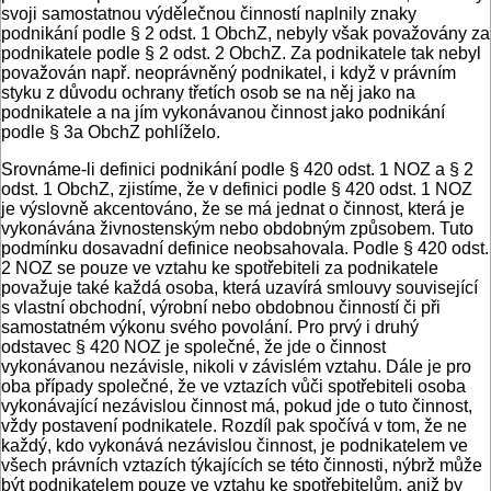
svoji samostatnou výdělečnou činností naplnily znaky
podnikání podle § 2 odst. 1 ObchZ, nebyly však považovány za
podnikatele podle § 2 odst. 2 ObchZ. Za podnikatele tak nebyl
považován např. neoprávněný podnikatel, i když v právním
styku z důvodu ochrany třetích osob se na něj jako na
podnikatele a na jím vykonávanou činnost jako podnikání
podle § 3a ObchZ pohlíželo.
Srovnáme-li definici podnikání podle § 420 odst. 1 NOZ a § 2
odst. 1 ObchZ, zjistíme, že v definici podle § 420 odst. 1 NOZ
je výslovně akcentováno, že se má jednat o činnost, která je
vykonávána živnostenským nebo obdobným způsobem. Tuto
podmínku dosavadní definice neobsahovala. Podle § 420 odst.
2 NOZ se pouze ve vztahu ke spotřebiteli za podnikatele
považuje také každá osoba, která uzavírá smlouvy související
s vlastní obchodní, výrobní nebo obdobnou činností či při
samostatném výkonu svého povolání. Pro prvý i druhý
odstavec § 420 NOZ je společné, že jde o činnost
vykonávanou nezávisle, nikoli v závislém vztahu. Dále je pro
oba případy společné, že ve vztazích vůči spotřebiteli osoba
vykonávající nezávislou činnost má, pokud jde o tuto činnost,
vždy postavení podnikatele. Rozdíl pak spočívá v tom, že ne
každý, kdo vykonává nezávislou činnost, je podnikatelem ve
všech právních vztazích týkajících se této činnosti, nýbrž může
být podnikatelem pouze ve vztahu ke spotřebitelům, aniž by