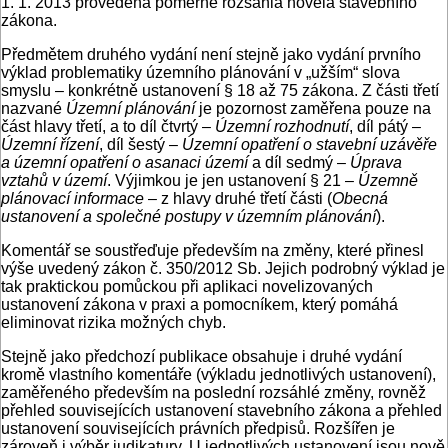
1. 1. 2013 provedena poměrně rozsáhlá novela stavebního
zákona.
Předmětem druhého vydání není stejně jako vydání prvního
výklad problematiky územního plánování v „užším“ slova
smyslu – konkrétně ustanovení § 18 až 75 zákona. Z části třetí
nazvané
Územní plánování
je pozornost zaměřena pouze na
část hlavy třetí, a to díl čtvrtý –
Územní rozhodnutí
, díl pátý –
Územní řízení
, díl šestý –
Územní opatření o stavební uzávěře
a územní opatření o asanaci území
a díl sedmý –
Úprava
vztahů v území
. Výjimkou je jen ustanovení § 21 –
Územně
plánovací informace
– z hlavy druhé třetí části (
Obecná
ustanovení a společné postupy v územním plánování
).
Komentář se soustřeďuje především na změny, které přinesl
výše uvedený zákon č. 350/2012 Sb. Jejich podrobný výklad je
tak praktickou pomůckou při aplikaci novelizovaných
ustanovení zákona v praxi a pomocníkem, který pomáhá
eliminovat rizika možných chyb.
Stejně jako předchozí publikace obsahuje i druhé vydání
kromě vlastního komentáře (výkladu jednotlivých ustanovení),
zaměřeného především na poslední rozsáhlé změny, rovněž
přehled souvisejících ustanovení stavebního zákona a přehled
ustanovení souvisejících právních předpisů. Rozšířen je
zároveň i výběr judikatury. U jednotlivých ustanovení jsou nově