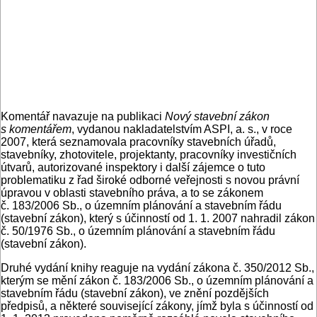
Komentář navazuje na publikaci
Nový stavební zákon
s komentářem
, vydanou nakladatelstvím ASPI, a. s., v roce
2007, která seznamovala pracovníky stavebních úřadů,
stavebníky, zhotovitele, projektanty, pracovníky investičních
útvarů, autorizované inspektory i další zájemce o tuto
problematiku z řad široké odborné veřejnosti s novou právní
úpravou v oblasti stavebního práva, a to se zákonem
č. 183/2006 Sb., o územním plánování a stavebním řádu
(stavební zákon), který s účinností od 1. 1. 2007 nahradil zákon
č. 50/1976 Sb., o územním plánování a stavebním řádu
(stavební zákon).
Druhé vydání knihy reaguje na vydání zákona č. 350/2012 Sb.,
kterým se mění zákon č. 183/2006 Sb., o územním plánování a
stavebním řádu (stavební zákon), ve znění pozdějších
předpisů, a některé související zákony, jímž byla s účinností od