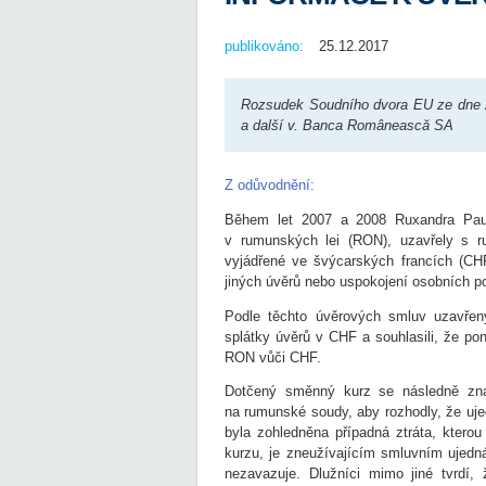
publikováno:
25.12.2017
Rozsudek Soudního dvora EU ze dne 2
a další v. Banca Românească SA
Z odůvodnění:
Během let 2007 a 2008 Ruxandra Paula
v rumunských lei (RON), uzavřely s
vyjádřené ve švýcarských francích (CH
jiných úvěrů nebo uspokojení osobních po
Podle těchto úvěrových smluv uzavřený
splátky úvěrů v CHF a souhlasili, že p
RON vůči CHF.
Dotčený směnný kurz se následně znač
na rumunské soudy, aby rozhodly, že uje
byla zohledněna případná ztráta, ktero
kurzu, je zneužívajícím smluvním ujedná
nezavazuje. Dlužníci mimo jiné tvrdí,