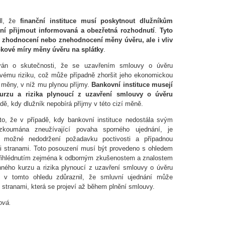
dl, že
finanční instituce musí poskytnout dlužníkům
žní přijmout informovaná a obezřetná rozhodnutí
.
Tyto
 zhodnocení nebo znehodnocení měny úvěru, ale i vliv
kové míry měny úvěru na splátky
.
ván o skutečnosti, že se uzavřením smlouvy o úvěru
vému riziku, což může případně zhoršit jeho ekonomickou
 měny, v níž mu plynou příjmy.
Bankovní instituce musejí
urzu a
rizika plynoucí z uzavření smlouvy o úvěru
adě, kdy dlužník nepobírá příjmy v této cizí měně.
, že v případě, kdy bankovní instituce nedostála svým
koumána zneužívající povaha sporného ujednání, je
l možné nedodržení požadavku poctivosti a případnou
stranami. Toto posouzení musí být provedeno s ohledem
přihlédnutím zejména k odborným zkušenostem a znalostem
ého kurzu a rizika plynoucí z uzavření smlouvy o úvěru
 v tomto ohledu zdůraznil, že smluvní ujednání může
tranami, která se projeví až během plnění smlouvy.
ová.