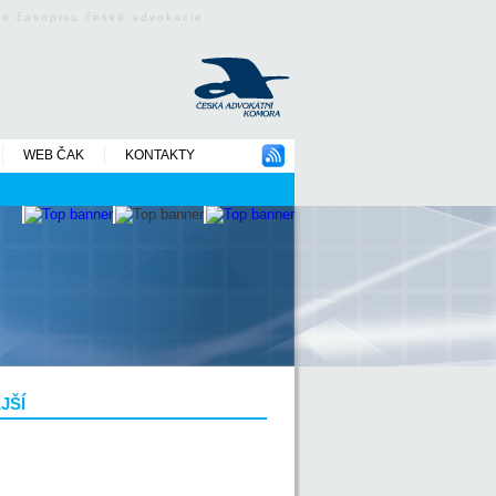
ého časopisu české advokacie
WEB ČAK
KONTAKTY
JŠÍ