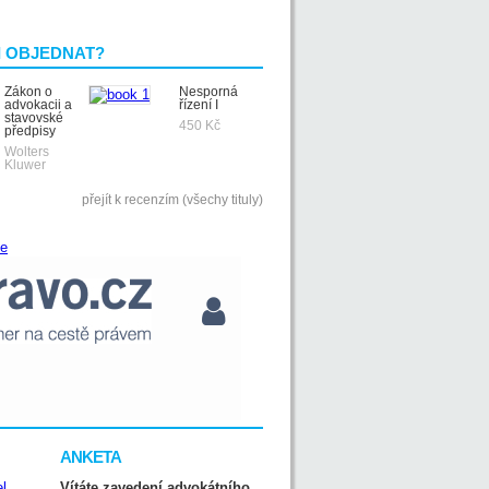
I OBJEDNAT?
Zákon o
Nesporná
advokacii a
řízení I
stavovské
450 Kč
předpisy
Wolters
Kluwer
přejít k recenzím (všechy tituly)
ANKETA
Vítáte zavedení advokátního