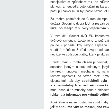
neobjektivním způsobem tak, že zdůraz
plynout, a neuvedla potenciální rizika a
postupu banky musí být podle názoru dlu
Za těchto podmínek se Curtea de Apel
dotázal Soudního dvora EU na rozsah pov
kurzu souvisejícím s úvěry vyjádřenými v
V rozsudku Soudní dvůr EU konstatova
úvěrové smlouvy, takže jeho zneužíva
pouze v případě, kdy nebylo sepsáno j
v určité měně totiž představuje podsta
neváže ke způsobu platby, který je akce
Soudní dvůr v tomto ohledu připomněl,
sepsáno jasným a srozumitelným jazyk
konkrétní fungování mechanismu, na n
rovněž upozornit na vztah mezi tí
ujednáními, tak aby
spotřebiteli byl
a srozumitelných kritérií ekonomické
musí posoudit rumunský soud s ohledem 
reklama a informace poskytnuté věřit
Konkrétně je na vnitrostátním soudu, aby
jež mohou mít vliv na rozsah jeho zá