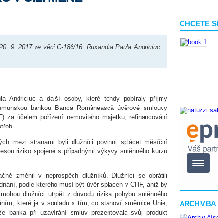
CHCETE S
0. 9. 2017 ve věci C-186/16, Ruxandra Paula Andriciuc
 Andriciuc a další osoby, které tehdy pobíraly příjmy
 rumunskou bankou Banca Românească úvěrové smlouvy
F) za účelem pořízení nemovitého majetku, refinancování
třeb.
ch mezi stranami byli dlužníci povinni splácet měsíční
onesou riziko spojené s případnými výkyvy směnného kurzu
ně změnil v neprospěch dlužníků. Dlužníci se obrátili
dnání, podle kterého musí být úvěr splacen v CHF, aniž by
u mohou dlužníci utrpět z důvodu rizika pohybu směnného
ARCHIV BA
ním, které je v souladu s tím, co stanoví směrnice Unie,
 že banka při uzavírání smluv prezentovala svůj produkt