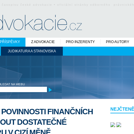
o časopisu české advokacie • oficiální stránky odborného právnick
PŘÍSPĚVKY
Z ADVOKACIE
PRO INZERENTY
PRO AUTORY
JUDIKATURA A STANOVISKA
HLEDAT NA WEBU
NEJČTENĚ
 POVINNOSTI FINANČNÍCH
NOUT DOSTATEČNÉ
 V CIZÍ MĚNĚ