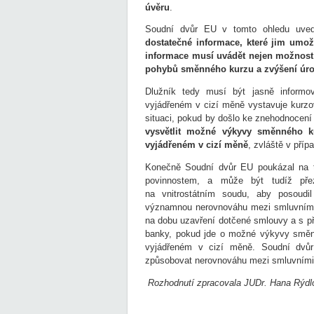
úvěru
.
Soudní dvůr EU v tomto ohledu uve
dostatečné informace, které jim umo
informace musí uvádět nejen možnost
pohybů směnného kurzu a zvýšení úro
Dlužník tedy musí být jasně informo
vyjádřeném v cizí měně vystavuje kurzo
situaci, pokud by došlo ke znehodnocení
vysvětlit možné výkyvy směnného k
vyjádřeném v cizí měně
, zvláště v příp
Konečně Soudní dvůr EU poukázal na to
povinnostem, a může být tudíž přez
na vnitrostátním soudu, aby posoudi
významnou nerovnováhu mezi smluvními 
na dobu uzavření dotčené smlouvy a s 
banky, pokud jde o možné výkyvy směnn
vyjádřeném v cizí měně. Soudní dvůr
způsobovat nerovnováhu mezi smluvními s
Rozhodnutí zpracovala JUDr. Hana Rýdl