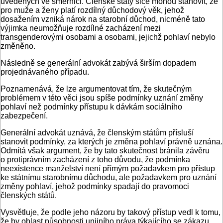
uvedených ve směrnici. Členské státy sice mohou stanovit, že
pro muže a ženy platí rozdílný důchodový věk, jehož
dosažením vzniká nárok na starobní důchod, nicméně tato
výjimka neumožňuje rozdílné zacházení mezi
transgenderovými osobami a osobami, jejichž pohlaví nebylo
změněno.
Následně se generální advokát zabývá širším dopadem
projednávaného případu.
Poznamenává, že lze argumentovat tím, že skutečným
problémem v této věci jsou spíše podmínky uznání změny
pohlaví než podmínky přístupu k dávkám sociálního
zabezpečení.
Generální advokát uznává, že členským státům přísluší
stanovit podmínky, za kterých je změna pohlaví právně uznána.
Odmítá však argument, že by tato skutečnost bránila závěru
o protiprávním zacházení z toho důvodu, že podmínka
neexistence manželství není přímým požadavkem pro přístup
ke státnímu starobnímu důchodu, ale požadavkem pro uznání
změny pohlaví, jehož podmínky spadají do pravomoci
členských států.
Vysvětluje, že podle jeho názoru by takový přístup vedl k tomu,
že by oblast působnosti unijního práva týkajícího se zákazu