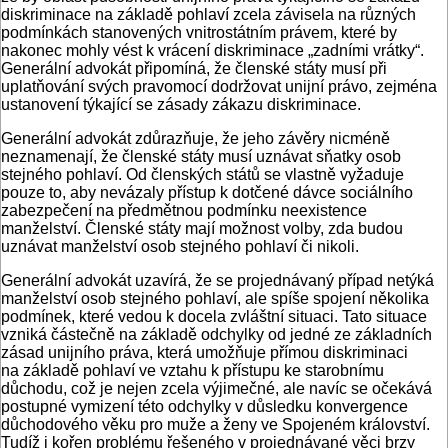
diskriminace na základě pohlaví zcela závisela na různých
podmínkách stanovených vnitrostátním právem, které by
nakonec mohly vést k vrácení diskriminace „zadními vrátky“.
Generální advokát připomíná, že členské státy musí při
uplatňování svých pravomocí dodržovat unijní právo, zejména
ustanovení týkající se zásady zákazu diskriminace.
Generální advokát zdůrazňuje, že jeho závěry nicméně
neznamenají, že členské státy musí uznávat sňatky osob
stejného pohlaví. Od členských států se vlastně vyžaduje
pouze to, aby nevázaly přístup k dotčené dávce sociálního
zabezpečení na předmětnou podmínku neexistence
manželství. Členské státy mají možnost volby, zda budou
uznávat manželství osob stejného pohlaví či nikoli.
Generální advokát uzavírá, že se projednávaný případ netýká
manželství osob stejného pohlaví, ale spíše spojení několika
podmínek, které vedou k docela zvláštní situaci. Tato situace
vzniká částečně na základě odchylky od jedné ze základních
zásad unijního práva, která umožňuje přímou diskriminaci
na základě pohlaví ve vztahu k přístupu ke starobnímu
důchodu, což je nejen zcela výjimečné, ale navíc se očekává
postupné vymizení této odchylky v důsledku konvergence
důchodového věku pro muže a ženy ve Spojeném království.
Tudíž i kořen problému řešeného v projednávané věci brzy