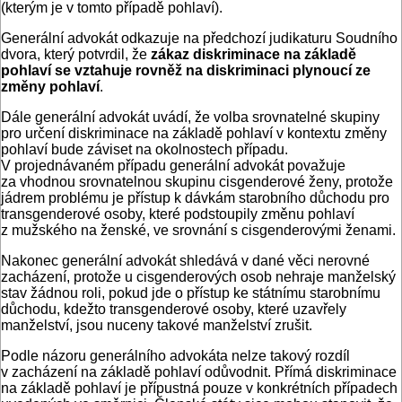
(kterým je v tomto případě pohlaví).
Generální advokát odkazuje na předchozí judikaturu Soudního
dvora, který potvrdil, že
zákaz diskriminace na základě
pohlaví se vztahuje rovněž na diskriminaci plynoucí ze
změny pohlaví
.
Dále generální advokát uvádí, že volba srovnatelné skupiny
pro určení diskriminace na základě pohlaví v kontextu změny
pohlaví bude záviset na okolnostech případu.
V projednávaném případu generální advokát považuje
za vhodnou srovnatelnou skupinu cisgenderové ženy, protože
jádrem problému je přístup k dávkám starobního důchodu pro
transgenderové osoby, které podstoupily změnu pohlaví
z mužského na ženské, ve srovnání s cisgenderovými ženami.
Nakonec generální advokát shledává v dané věci nerovné
zacházení, protože u cisgenderových osob nehraje manželský
stav žádnou roli, pokud jde o přístup ke státnímu starobnímu
důchodu, kdežto transgenderové osoby, které uzavřely
manželství, jsou nuceny takové manželství zrušit.
Podle názoru generálního advokáta nelze takový rozdíl
v zacházení na základě pohlaví odůvodnit. Přímá diskriminace
na základě pohlaví je přípustná pouze v konkrétních případech