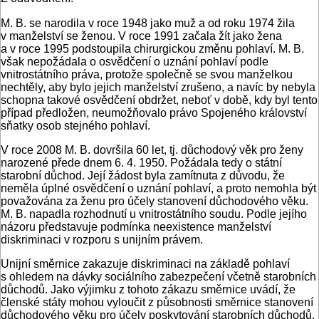
M. B. se narodila v roce 1948 jako muž a od roku 1974 žila
v manželství se ženou. V roce 1991 začala žít jako žena
a v roce 1995 podstoupila chirurgickou změnu pohlaví. M. B.
však nepožádala o osvědčení o uznání pohlaví podle
vnitrostátního práva, protože společně se svou manželkou
nechtěly, aby bylo jejich manželství zrušeno, a navíc by nebyla
schopna takové osvědčení obdržet, neboť v době, kdy byl tento
případ předložen, neumožňovalo právo Spojeného království
sňatky osob stejného pohlaví.
V roce 2008 M. B. dovršila 60 let, tj. důchodový věk pro ženy
narozené přede dnem 6. 4. 1950. Požádala tedy o státní
starobní důchod. Její žádost byla zamítnuta z důvodu, že
neměla úplné osvědčení o uznání pohlaví, a proto nemohla být
považována za ženu pro účely stanovení důchodového věku.
M. B. napadla rozhodnutí u vnitrostátního soudu. Podle jejího
názoru představuje podmínka neexistence manželství
diskriminaci v rozporu s unijním právem.
Unijní směrnice zakazuje diskriminaci na základě pohlaví
s ohledem na dávky sociálního zabezpečení včetně starobních
důchodů. Jako výjimku z tohoto zákazu směrnice uvádí, že
členské státy mohou vyloučit z působnosti směrnice stanovení
důchodového věku pro účely poskytování starobních důchodů.