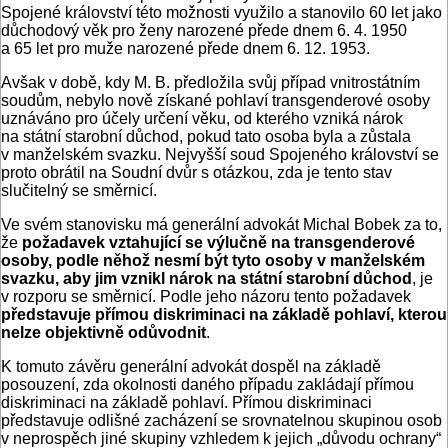
Spojené království této možnosti využilo a stanovilo 60 let jako
důchodový věk pro ženy narozené přede dnem 6. 4. 1950
a 65 let pro muže narozené přede dnem 6. 12. 1953.
Avšak v době, kdy M. B. předložila svůj případ vnitrostátním
soudům, nebylo nově získané pohlaví transgenderové osoby
uznáváno pro účely určení věku, od kterého vzniká nárok
na státní starobní důchod, pokud tato osoba byla a zůstala
v manželském svazku. Nejvyšší soud Spojeného království se
proto obrátil na Soudní dvůr s otázkou, zda je tento stav
slučitelný se směrnicí.
Ve svém stanovisku má generální advokát Michal Bobek za to,
že
požadavek vztahující se výlučně na transgenderové
osoby, podle něhož nesmí být tyto osoby v manželském
svazku, aby jim vznikl nárok na státní starobní důchod
, je
v rozporu se směrnicí. Podle jeho názoru tento požadavek
představuje přímou diskriminaci na základě pohlaví, kterou
nelze objektivně odůvodnit
.
K tomuto závěru generální advokát dospěl na základě
posouzení, zda okolnosti daného případu zakládají přímou
diskriminaci na základě pohlaví. Přímou diskriminaci
představuje odlišné zacházení se srovnatelnou skupinou osob
v neprospěch jiné skupiny vzhledem k jejich „důvodu ochrany“