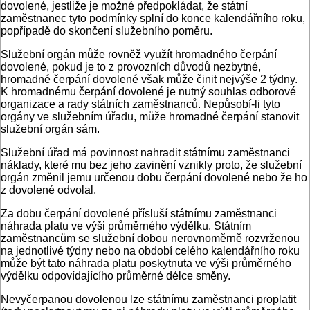
dovolené, jestliže je možné předpokládat, že státní
zaměstnanec tyto podmínky splní do konce kalendářního roku,
popřípadě do skončení služebního poměru.
Služební orgán může rovněž využít hromadného čerpání
dovolené, pokud je to z provozních důvodů nezbytné,
hromadné čerpání dovolené však může činit nejvýše 2 týdny.
K hromadnému čerpání dovolené je nutný souhlas odborové
organizace a rady státních zaměstnanců. Nepůsobí-li tyto
orgány ve služebním úřadu, může hromadné čerpání stanovit
služební orgán sám.
Služební úřad má povinnost nahradit státnímu zaměstnanci
náklady, které mu bez jeho zavinění vznikly proto, že služební
orgán změnil jemu určenou dobu čerpání dovolené nebo že ho
z dovolené odvolal.
Za dobu čerpání dovolené přísluší státnímu zaměstnanci
náhrada platu ve výši průměrného výdělku. Státním
zaměstnancům se služební dobou nerovnoměrně rozvrženou
na jednotlivé týdny nebo na období celého kalendářního roku
může být tato náhrada platu poskytnuta ve výši průměrného
výdělku odpovídajícího průměrné délce směny.
Nevyčerpanou dovolenou lze státnímu zaměstnanci proplatit