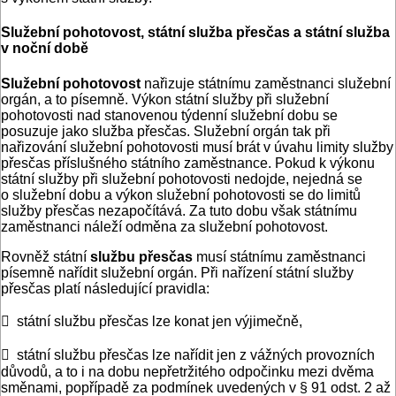
Služební pohotovost, státní služba přesčas a státní služba
v noční době
Služební pohotovost
nařizuje státnímu zaměstnanci služební
orgán, a to písemně. Výkon státní služby při služební
pohotovosti nad stanovenou týdenní služební dobu se
posuzuje jako služba přesčas. Služební orgán tak při
nařizování služební pohotovosti musí brát v úvahu limity služby
přesčas příslušného státního zaměstnance. Pokud k výkonu
státní služby při služební pohotovosti nedojde, nejedná se
o služební dobu a výkon služební pohotovosti se do limitů
služby přesčas nezapočítává. Za tuto dobu však státnímu
zaměstnanci náleží odměna za služební pohotovost.
Rovněž státní
službu přesčas
musí státnímu zaměstnanci
písemně nařídit služební orgán. Při nařízení státní služby
přesčas platí následující pravidla:
 státní službu přesčas lze konat jen výjimečně,
 státní službu přesčas lze nařídit jen z vážných provozních
důvodů, a to i na dobu nepřetržitého odpočinku mezi dvěma
směnami, popřípadě za podmínek uvedených v § 91 odst. 2 až