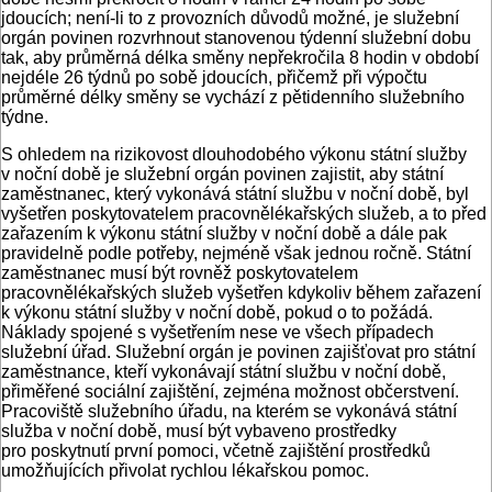
jdoucích; není-li to z provozních důvodů možné, je služební
orgán povinen rozvrhnout stanovenou týdenní služební dobu
tak, aby průměrná délka směny nepřekročila 8 hodin v období
nejdéle 26 týdnů po sobě jdoucích, přičemž při výpočtu
průměrné délky směny se vychází z pětidenního služebního
týdne.
S ohledem na rizikovost dlouhodobého výkonu státní služby
v noční době je služební orgán povinen zajistit, aby státní
zaměstnanec, který vykonává státní službu v noční době, byl
vyšetřen poskytovatelem pracovnělékařských služeb, a to před
zařazením k výkonu státní služby v noční době a dále pak
pravidelně podle potřeby, nejméně však jednou ročně. Státní
zaměstnanec musí být rovněž poskytovatelem
pracovnělékařských služeb vyšetřen kdykoliv během zařazení
k výkonu státní služby v noční době, pokud o to požádá.
Náklady spojené s vyšetřením nese ve všech případech
služební úřad. Služební orgán je povinen zajišťovat pro státní
zaměstnance, kteří vykonávají státní službu v noční době,
přiměřené sociální zajištění, zejména možnost občerstvení.
Pracoviště služebního úřadu, na kterém se vykonává státní
služba v noční době, musí být vybaveno prostředky
pro poskytnutí první pomoci, včetně zajištění prostředků
umožňujících přivolat rychlou lékařskou pomoc.