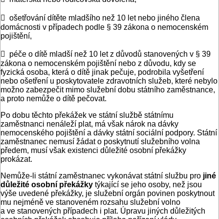
 ošetřování dítěte mladšího než 10 let nebo jiného člena
domácnosti v případech podle § 39 zákona o nemocenském
pojištění,
 péče o dítě mladší než 10 let z důvodů stanovených v § 39
zákona o nemocenském pojištění nebo z důvodu, kdy se
fyzická osoba, která o dítě jinak pečuje, podrobila vyšetření
nebo ošetření u poskytovatele zdravotních služeb, které nebylo
možno zabezpečit mimo služební dobu státního zaměstnance,
a proto nemůže o dítě pečovat.
Po dobu těchto překážek ve státní službě státnímu
zaměstnanci nenáleží plat, má však nárok na dávky
nemocenského pojištění a dávky státní sociální podpory. Státní
zaměstnanec nemusí žádat o poskytnutí služebního volna
předem, musí však existenci důležité osobní překážky
prokázat.
Nemůže-li státní zaměstnanec vykonávat státní službu pro
jiné
důležité osobní překážky
týkající se jeho osoby, než jsou
výše uvedené překážky, je služební orgán povinen poskytnout
mu nejméně ve stanoveném rozsahu služební volno
a ve stanovených případech i plat. Úpravu jiných důležitých