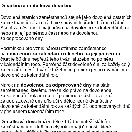
Dovolená a dodatková dovolená
Dovolená státních zaměstnanců stejně jako dovolená ostatních
zaměstnanců zařazených ve správních úřadech činí 5 týdnů.
Státní zaměstnanci mají právo na dovolenou za kalendářní rok
nebo na její poměrnou část nebo na dovolenou
za odpracované dny.
Podmínkou pro vznik nároku státního zaměstnance
na
dovolenou za kalendářní rok nebo na její poměrnou
část
je 60 dnů nepřetržitého trvání služebního poměru
v kalendářním roce. Poměrná část dovolené činí za každý celý
kalendářní měsíc trvání služebního poměru jednu dvanáctinu
dovolené za kalendářní rok.
Nárok na
dovolenou za odpracované dny
má státní
zaměstnanec, kterému nevzniklo právo na dovolenou
za kalendářní rok ani na její poměrnou část. Dovolená
za odpracované dny přísluší v délce jedné dvanáctiny
dovolené za kalendářní rok za každých 21 odpracovaných dnů
v příslušném kalendářním roce.
Dodatková dovolená
v délce 1 týdne náleží státním
zaměstnancům, kteří po celý rok konají činnosti, které