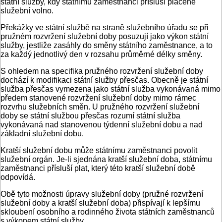
státní služby, kdy státnímu zaměstnanci přísluší placené
služební volno.
Překážky ve státní službě na straně služebního úřadu se při
pružném rozvržení služební doby posuzují jako výkon státní
služby, jestliže zasáhly do směny státního zaměstnance, a to
za každý jednotlivý den v rozsahu průměrné délky směny.
S ohledem na specifika pružného rozvržení služební doby
dochází k modifikaci státní služby přesčas. Obecně je státní
služba přesčas vymezena jako státní služba vykonávaná mimo
předem stanovené rozvržení služební do­by mimo rámec
rozvrhu služebních směn. U pružného rozvržení služební
doby se státní službou přesčas rozumí státní služba
vykonávaná nad stanovenou týdenní služební dobu a nad
základní služební dobu.
Kratší služební dobu může státnímu zaměstnanci povolit
služební orgán. Je-li sjednána kratší služební doba, státnímu
zaměstnanci přísluší plat, který této kratší služební době
odpovídá.
Obě tyto možnosti úpravy služební doby (pružné rozvržení
služební doby a kratší služební doba) přispívají k lepšímu
skloubení osobního a rodinného života státních zaměstnanců
s výkonem státní služby.