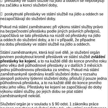
 přestávky ve státní službě na jídlo a oddech se neposkytují
na začátku a konci služební doby,
 poskytnuté přestávky ve státní službě na jídlo a oddech se
nezapočítávají do služební doby.
Pokud má státní zaměstnanec při výkonu státní služby právo
na bezpečnostní přestávku podle jiných právních předpisů,
započítává se tato přestávka na rozdíl od přestávky na jídlo
a oddech do služební doby, a to i v případě, že připadne
na dobu přestávky ve státní službě na jídlo a oddech.
Státní zaměstnankyni, která kojí své dítě, je služební orgán
povinen poskytnout kromě přestávek ve státní službě
zvláštní
přestávky ke kojení
, a to na každé dítě do konce prvního roku
jeho věku dvě půlhodinové přestávky a v dalších 3 měsících
jednu půlhodinovou přestávka za směnu. Pokud má státní
zaměstnankyně sjednánu kratší služební dobu v rozsahu
alespoň poloviny týdenní služební doby, přísluší jí pouze jedna
půlhodinová přestávka, a to na každé dítě do konce prvního
roku jeho věku. Přestávky ke kojení se započítávají do doby
výkonu státní služby, po jejich dobu se plat státní
zaměstnankyně nekrátí.
Služební orgán je v souladu s § 90 odst. 1 zákoníku práce