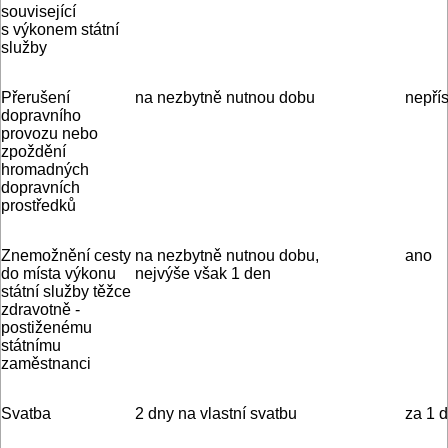
související
s výkonem státní
služby
Přerušení
na nezbytně nutnou dobu
nepřís
dopravního
provozu nebo
zpoždění
hromadných
dopravních
prostředků
Znemožnění cesty
na nezbytně nutnou dobu,
ano
do místa výkonu
nejvýše však 1 den
státní služby těžce
zdravotně ­
postiženému
státnímu
zaměstnanci
Svatba
2 dny na vlastní svatbu
za 1 