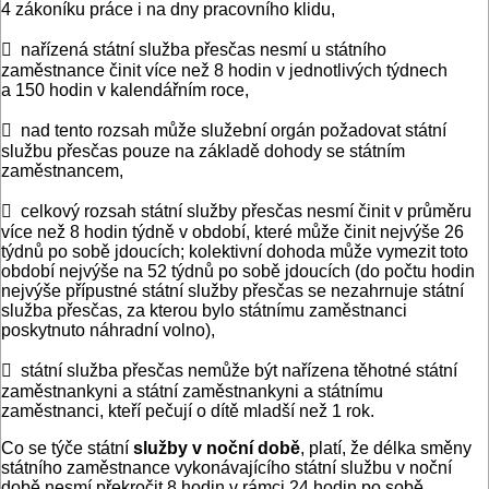
4 zákoníku práce i na dny pracovního klidu,
 nařízená státní služba přesčas nesmí u státního
zaměstnance činit více než 8 hodin v jednotlivých týdnech
a 150 hodin v kalendářním roce,
 nad tento rozsah může služební orgán požadovat státní
službu přesčas pouze na základě dohody se státním
zaměstnancem,
 celkový rozsah státní služby přesčas nesmí činit v průměru
více než 8 hodin týdně v období, které může činit nejvýše 26
týdnů po sobě jdoucích; kolektivní dohoda může vymezit toto
období nejvýše na 52 týdnů po sobě jdoucích (do počtu hodin
nejvýše přípustné státní služby přesčas se nezahrnuje státní
služba přesčas, za kterou bylo státnímu zaměstnanci
poskytnuto náhradní volno),
 státní služba přesčas nemůže být nařízena těhotné státní
zaměstnankyni a státní zaměstnankyni a státnímu
zaměstnanci, kteří pečují o dítě mladší než 1 rok.
Co se týče státní
služby
v noční době
, platí, že délka směny
státního zaměstnance vykonávajícího státní službu v noční
době nesmí překročit 8 hodin v rámci 24 hodin po sobě