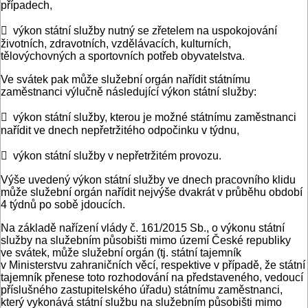
případech,
 výkon státní služby nutný se zřetelem na uspokojování
životních, zdravotních, vzdělávacích, kulturních,
tělovýchovných a sportovních potřeb obyvatelstva.
Ve svátek pak může služební orgán nařídit státnímu
zaměstnanci výlučně následující výkon státní služby:
 výkon státní služby, kterou je možné státnímu zaměstnanci
nařídit ve dnech nepřetržitého odpočinku v týdnu,
 výkon státní služby v nepřetržitém provozu.
Výše uvedený výkon státní služby ve dnech pracovního klidu
může služební orgán nařídit nejvýše dvakrát v průběhu období
4 týdnů po sobě jdoucích.
Na základě nařízení vlády č. 161/2015 Sb., o výkonu státní
služby na služebním působišti mimo území České republiky
ve svátek, může služební orgán (tj. státní tajemník
v Ministerstvu zahraničních věcí, respektive v případě, že státní
tajemník přenese toto rozhodování na představeného, vedoucí
příslušného zastupitelského úřadu) státnímu zaměstnanci,
který vykonává státní službu na služebním působišti mimo