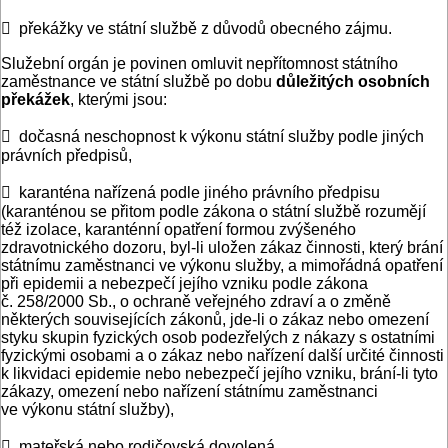
 překážky ve státní službě z důvodů obecného zájmu.
Služební orgán je povinen omluvit nepřítomnost státního
zaměstnance ve státní službě po dobu
důležitých osobních
překážek
, kterými jsou:
 dočasná neschopnost k výkonu státní služby podle jiných
právních předpisů,
 karanténa nařízená podle jiného právního předpisu
(karanténou se přitom podle zákona o státní službě rozumějí
též izolace, karanténní opatření formou zvýšeného
zdravotnického dozoru, byl-li uložen zákaz činnosti, který brání
státnímu zaměstnanci ve výkonu služby, a mimořádná opatření
při epidemii a nebezpečí jejího vzniku podle zákona
č. 258/2000 Sb., o ochraně veřejného zdraví a o změně
některých souvisejících zákonů, jde-li o zákaz nebo omezení
styku skupin fyzických osob podezřelých z nákazy s ostatními
fyzickými osobami a o zákaz nebo nařízení další určité činnosti
k likvidaci epidemie nebo nebezpečí jejího vzniku, brání-li tyto
zákazy, omezení nebo nařízení státnímu zaměstnanci
ve výkonu státní služby),
 mateřská nebo rodičovská dovolená,