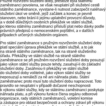
Pružné rozvržení služební doby, přestože byla státnímu
zaměstnanci povolena, se však neuplatní při služební cestě
státního zaměstnance, ­vyvstane-li nutnost zabezpečit naléhavý
služební úkol ve směně, jejíž začátek a konec je pevně
stanoven, nebo brání-li jejímu uplatnění provozní důvody,
a v době důležitých osobních překážek ve státní službě,
po kterou státnímu zaměstnanci přísluší plat nebo dávky podle
právních předpisů o nemocenském pojištění, a v dalších
případech určených služebním orgánem.
Pro státní zaměstnance s pružným rozvržením služební doby
platí speciální úprava překážek ve státní službě, a to jak
na straně státního zaměstnance, tak na straně služebního
úřadu. Překážky ve státní službě na straně státního
zaměstnance se při pružném rozvržení služební doby posuzují
jako výkon státní služby pouze tehdy, zasahují-li do základní
služební doby. Zasáhnou-li překážky ve státní službě
do služební doby volitelné, jako výkon státní služby se
neposuzují a nenáleží za ně ani náhrada platu. Státní
zaměstnanec proto musí tuto služební dobu napracovat. Toto
pravidlo se neuplatní v případě dočasné neschopnosti
k výkonu státní služby, kdy se státnímu zaměstnanci poskytuje
náhrada platu, a při výkonu funkce člena orgánu odborové
organizace, rady státních zaměstnanců, volební komise
a zástupce pro oblast bezpečnosti a ochrany zdraví při výkonu