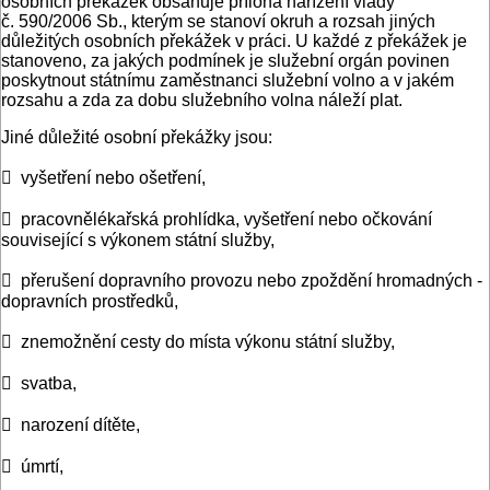
osobních překážek obsahuje příloha nařízení vlády
č. 590/2006 Sb., kterým se stanoví okruh a rozsah jiných
důležitých osobních překážek v práci. U každé z překážek je
stanoveno, za jakých podmínek je služební orgán povinen
poskytnout státnímu zaměstnanci služební volno a v jakém
rozsahu a zda za dobu služebního volna náleží plat.
Jiné důležité osobní překážky jsou:
 vyšetření nebo ošetření,
 pracovnělékařská prohlídka, vyšetření nebo očkování
související s výkonem státní služby,
 přerušení dopravního provozu nebo zpoždění hromadných ­
dopravních prostředků,
 znemožnění cesty do místa výkonu státní služby,
 svatba,
 narození dítěte,
 úmrtí,