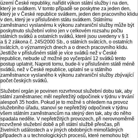
území České republiky, nařídit výkon státní služby i na den,
který je svátkem. V tomto případě se poskytne za jeden den,
který je v České republice svátkem, jeden den pracovního klidu
v den, který je v příslušném státu svátkem. Státnímu
zaměstnanci vyslanému k výkonu zahraniční služby může být
poskytnuto služební volno jen v celkovém rozsahu počtu
státních svátků a ostatních svátků, které jsou uvedeny v § 1
a § 2 zákona č. 245/2000 Sb., o státních svátcích, o ostatních
svátcích, o významných dnech a o dnech pracovního klidu.
Jestliže v příslušném státě je více svátků než v České
republice, ­nebude už možné po vyčerpání 12 svátků tento
postup uplatnit. Naproti tomu, bude-li v příslušném státě méně
svátků, než v České republice, uplatní se u státního
zaměstnance vyslaného k výkonu zahraniční služby zbývající
počet českých svátků.
Služební orgán je povinen rozvrhnout služební dobu tak, aby
státní zaměstnanec měl nepřetržitý odpočinek v týdnu v trvání
alespoň 35 hodin. Pokud je to možné s ohledem na provoz
služebního úřadu, stanoví se nepřetržitý odpočinek v týdnu
všem státním zaměstnancům na stejný den tak, aby do něho
spadala neděle. V nepřetržitých provozech, při nerovnoměrně
rozvržené služební době a při státní službě přesčas, při
živelních událostech a v jiných obdobných mimořádných
případech a u technologických procesů, které nemohou být