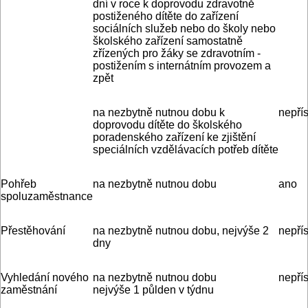
dní v roce k doprovodu zdravotně
postiženého dítěte do zařízení
sociálních služeb nebo do školy nebo
školského zařízení samostatně
zřízených pro žáky se zdravotním ­
postižením s internátním provozem a
zpět
na nezbytně nutnou dobu k
nepřís
doprovodu dítěte do školského
poradenského zařízení ke zjištění
speciálních vzdělávacích potřeb dítěte
Pohřeb
na nezbytně nutnou dobu
ano
spoluzaměstnance
Přestěhování
na nezbytně nutnou dobu, nejvýše 2
nepřís
dny
Vyhledání nového
na nezbytně nutnou dobu
nepřís
zaměstnání
nejvýše 1 půlden v týdnu