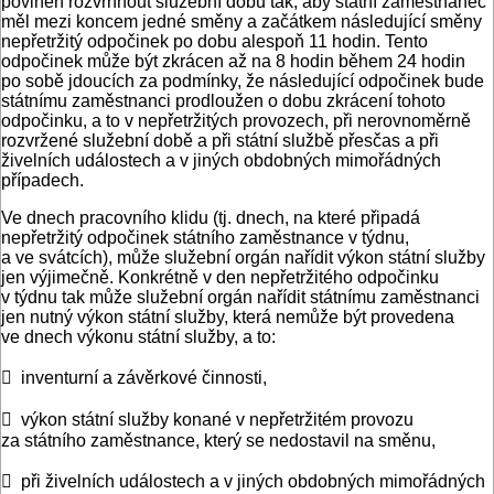
povinen rozvrhnout služební dobu tak, aby státní zaměstnanec
měl mezi koncem jedné směny a začátkem následující směny
nepřetržitý odpočinek po dobu alespoň 11 hodin. Tento
odpočinek může být zkrácen až na 8 hodin během 24 hodin
po sobě jdoucích za podmínky, že následující odpočinek bude
státnímu zaměstnanci prodloužen o dobu zkrácení tohoto
odpočinku, a to v nepřetržitých provozech, při nerovnoměrně
rozvržené služební době a při státní službě přesčas a při
živelních událostech a v jiných obdobných mimořádných
případech.
Ve dnech pracovního klidu (tj. dnech, na které připadá
nepřetržitý odpočinek státního zaměstnance v týdnu,
a ve svátcích), může služební orgán nařídit výkon státní služby
jen výjimečně. Konkrétně v den nepřetržitého odpočinku
v týdnu tak může služební orgán nařídit státnímu zaměstnanci
jen nutný výkon státní služby, která nemůže být provedena
ve dnech výkonu státní služby, a to:
 inventurní a závěrkové činnosti,
 výkon státní služby konané v nepřetržitém provozu
za státního zaměstnance, který se nedostavil na směnu,
 při živelních událostech a v jiných obdobných mimořádných