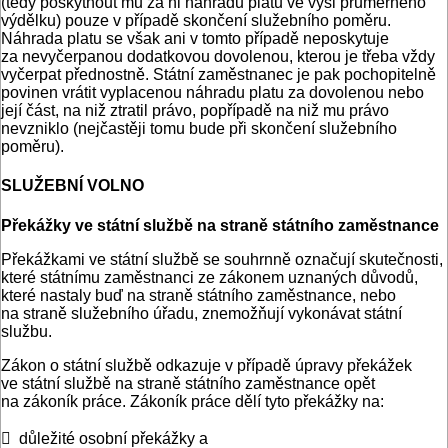
(tedy poskytnout mu za ni náhradu platu ve výši průměrného
výdělku) pouze v případě skončení služebního poměru.
Náhrada platu se však ani v tomto případě neposkytuje
za nevyčerpanou dodatkovou dovolenou, kterou je třeba vždy
vyčerpat přednostně. Státní zaměstnanec je pak pochopitelně
povinen vrátit vyplacenou náhradu platu za dovolenou nebo
její část, na niž ztratil právo, popřípadě na niž mu právo
nevzniklo (nejčastěji tomu bude při skončení služebního
poměru).
SLUŽEBNÍ VOLNO
Překážky ve státní službě na straně státního zaměstnance
Překážkami ve státní službě se souhrnně označují skutečnosti,
které státnímu zaměstnanci ze zákonem uznaných důvodů,
které nastaly buď na straně státního zaměstnance, nebo
na straně služebního úřadu, znemožňují vykonávat státní
službu.
Zákon o státní službě odkazuje v případě úpravy překážek
ve státní službě na straně státního zaměstnance opět
na zákoník práce. Zákoník práce dělí tyto překážky na:
 důležité osobní překážky a