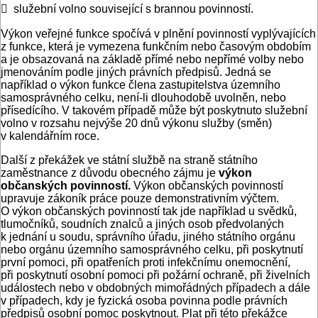
 služební volno související s brannou povinností.
Výkon veřejné funkce spočívá v plnění povinností vyplývajících
z funkce, která je vymezena funkčním nebo časovým obdobím
a je obsazovaná na základě přímé nebo nepřímé volby nebo
jmenováním podle jiných právních předpisů. Jedná se
například o výkon funkce člena zastupitelstva územního
samosprávného celku, není-li dlouhodobě uvolněn, nebo
přísedícího. V takovém případě může být poskytnuto služební
volno v rozsahu nejvýše 20 dnů výkonu služby (směn)
v kalendářním roce.
Další z překážek ve státní službě na straně státního
zaměstnance z důvodu obecného zájmu je
výkon
občanských povinností.
Výkon občanských povinností
upravuje zákoník práce pouze demonstrativním výčtem.
O výkon občanských povinností tak jde například u svědků,
tlumočníků, soudních znalců a jiných osob předvolaných
k jednání u soudu, správního úřadu, jiného státního orgánu
nebo orgánu územního samosprávného celku, při poskytnutí
první pomoci, při opatřeních proti infekčnímu onemocnění,
při poskytnutí osobní pomoci při požární ochraně, při živelních
událostech nebo v obdobných mimořádných případech a dále
v případech, kdy je fyzická osoba povinna podle právních
předpisů osobní pomoc poskytnout. Plat při této překážce