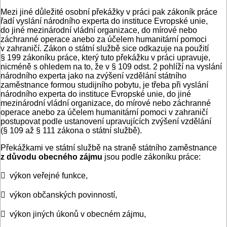
Mezi jiné důležité osobní překážky v práci pak zákoník práce
řadí vyslání národního experta do instituce Evropské unie,
do jiné mezinárodní vládní organizace, do mírové nebo
záchranné operace anebo za účelem humanitární pomoci
v zahraničí. Zákon o státní službě sice odkazuje na použití
§ 199 zákoníku práce, který tuto překážku v práci upravuje,
nicméně s ohledem na to, že v § 109 odst. 2 pohlíží na vyslání
národního experta jako na zvýšení vzdělání státního
zaměstnance formou studijního pobytu, je třeba při vyslání
národního experta do instituce Evropské unie, do jiné
mezinárodní vládní organizace, do mírové nebo záchranné
operace anebo za účelem humanitární pomoci v zahraničí
postupovat podle ustanovení upravujících zvýšení vzdělání
(§ 109 až § 111 zákona o státní službě).
Překážkami ve státní službě na straně státního zaměstnance
z důvodu obecného zájmu
jsou podle zákoníku práce:
 výkon veřejné funkce,
 výkon občanských povinností,
 výkon jiných úkonů v obecném zájmu,