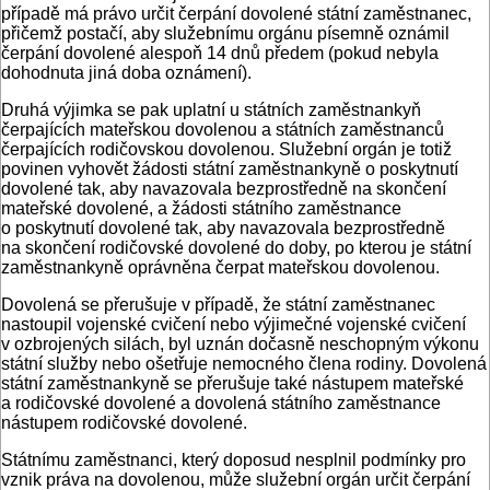
případě má právo určit čerpání dovolené státní zaměstnanec,
přičemž postačí, aby služebnímu orgánu písemně oznámil
čerpání dovolené alespoň 14 dnů předem (pokud nebyla
dohodnuta jiná doba oznámení).
Druhá výjimka se pak uplatní u státních zaměstnankyň
čerpajících mateřskou dovolenou a státních zaměstnanců
čerpajících rodičovskou dovolenou. Služební orgán je totiž
povinen vyhovět žádosti státní zaměstnankyně o poskytnutí
dovolené tak, aby navazovala bezprostředně na skončení
mateřské dovolené, a žádosti státního zaměstnance
o poskytnutí dovolené tak, aby navazovala bezprostředně
na skončení rodičovské dovolené do doby, po kterou je státní
zaměstnankyně oprávněna čerpat mateřskou dovolenou.
Dovolená se přerušuje v případě, že státní zaměstnanec
nastoupil vojenské cvičení nebo výjimečné vojenské cvičení
v ozbrojených silách, byl uznán dočasně neschopným výkonu
státní služby nebo ošetřuje nemocného člena rodiny. Dovolená
státní zaměstnankyně se přerušuje také nástupem mateřské
a rodičovské dovolené a dovolená státního zaměstnance
nástupem rodičovské dovolené.
Státnímu zaměstnanci, který doposud nesplnil podmínky pro
vznik práva na dovolenou, může služební orgán určit čerpání