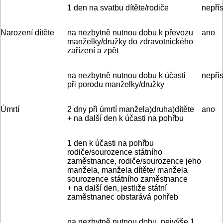
1 den na svatbu dítěte/rodiče
nepřís
Narození dítěte
na nezbytně nutnou dobu k převozu
ano
manželky/družky do zdravotnického
zařízení a zpět
na nezbytně nutnou dobu k účasti
nepřís
při porodu manželky/družky
Úmrtí
2 dny při úmrtí manžela)druha)dítěte
ano
+ na další den k účasti na pohřbu
1 den k účasti na pohřbu
rodiče/sourozence státního
zaměstnance, rodiče/sourozence jeho
manžela, manžela dítěte/ manžela
sourozence státního zaměstnance
+ na další den, jestliže státní
zaměstnanec obstarává pohřeb
na nezbytně nutnou dobu, nejvýše 1