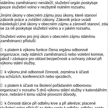
státnímu zaměstnanci nenáleží, služební orgán poskytuje
pouze služební volno v nezbytně nutném rozsahu.
Jinými úkony v obecném zájmu jsou úkony, které stanoví
zákoník práce a zvláštní zákony. Zákoník práce uvádí
následující jiné úkony v obecném zájmu a zároveň stanoví, zda
se za ně poskytuje služební volno a v jakém rozsahu.
Služební volno pro jiný úkon v obecném zájmu státnímu
zaměstnanci přísluší:
 s platem k výkonu funkce člena orgánu odborové
organizace, rady státních zaměstnanců nebo volební komise,
jakož i zástupce pro oblast bezpečnosti a ochrany zdraví při
výkonu státní služby,
 k výkonu jiné odborové činnosti, zejména k účasti
na schůzích, konferencích nebo sjezdech,
 s platem k účasti na školení pořádaném odborovou
organizací v rozsahu 5 dnů výkonu státní služby v kalendářním
roce, nebrání-li tomu vážné provozní důvody,
 k činnosti dárce při odběru krve a při aferéze; placené
služební volno přísluší za dobu cesty k odběru, odběru, cesty