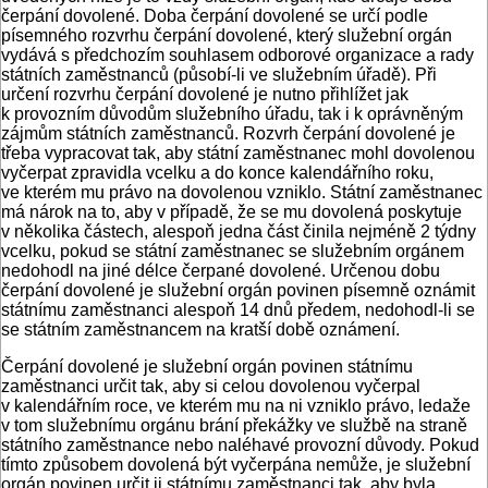
čerpání dovolené. Doba čerpání dovolené se určí podle
písemného rozvrhu čerpání dovolené, který služební orgán
vydává s předchozím souhlasem odborové organizace a rady
státních zaměstnanců (působí-li ve služebním úřadě). Při
určení rozvrhu čerpání dovolené je nutno přihlížet jak
k provozním důvodům služebního úřadu, tak i k oprávněným
zájmům státních zaměstnanců. Rozvrh čerpání dovolené je
třeba vypracovat tak, aby státní zaměstnanec mohl dovolenou
vyčerpat zpravidla vcelku a do konce kalendářního roku,
ve kterém mu právo na dovolenou vzniklo. Státní zaměstnanec
má nárok na to, aby v případě, že se mu dovolená poskytuje
v několika částech, alespoň jedna část činila nejméně 2 týdny
vcelku, pokud se státní zaměstnanec se služebním orgánem
nedohodl na jiné délce čerpané dovolené. Určenou dobu
čerpání dovolené je služební orgán povinen písemně oznámit
státnímu zaměstnanci alespoň 14 dnů předem, nedohodl-li se
se státním zaměstnancem na kratší době oznámení.
Čerpání dovolené je služební orgán povinen státnímu
zaměstnanci určit tak, aby si celou dovolenou vyčerpal
v kalendářním roce, ve kterém mu na ni vzniklo právo, ledaže
v tom služebnímu orgánu brání překážky ve službě na straně
státního zaměstnance nebo naléhavé provozní důvody. Pokud
tímto způsobem dovolená být vyčerpána nemůže, je služební
orgán povinen určit ji státnímu zaměstnanci tak, aby byla