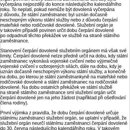
vyčerpána nejpozději do konce následujícího kalendářního
roku. To neplatí, pokud nemůže být dovolená vyčerpána
z důvodu, že státní zaměstnanec byl uznán dočasně
neschopným výkonu státní služby nebo z důvodu čerpání
mateřské nebo rodičovské dovolené. Služební orgán je
v takovém případě povinen určit dobu čerpání dovolené
po odpadnutí těchto překážek ve službě na straně státního
zaměstnance.
Stanovení čerpání dovolené služebním orgánem má však své
limity. Čerpání dovolené nelze předně určit na dobu, kdy státní
zaměstnanec vykonává vojenské cvičení nebo výjimečné
vojenské cvičení v ozbrojených silách, dále na dobu, kdy je
uznán dočasně neschopným výkonu státní služby, a konečně
na dobu, po kterou je státní zaměstnankyně na mateřské nebo
rodičovské dovolené a státní zaměstnanec na rodičovské
dovolené. Na dobu ostatních překážek ve státní službě
na straně státního zaměstnance smí služební orgán určit
čerpání dovolené jen na jeho žádost (například při ošetřování
člena rodiny).
První výjimka z pravidla, že dobu čerpání dovolené určuje
státnímu zaměstnanci služební orgán, se uplatní v případě, že
služební orgán neurčí státnímu zaměstnanci čerpání dovolené
do 30. června následujícího kalendářního roku. V takovém