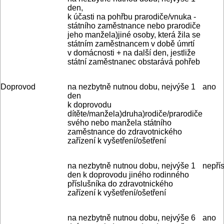
den,
k účasti na pohřbu prarodiče/vnuka ­
státního zaměstnance nebo prarodiče
jeho manžela)jiné osoby, která žila se
státním zaměstnancem v době úmrtí
v domácnosti + na další den, jestliže
státní zaměstnanec obstarává pohřeb
Doprovod
na nezbytně nutnou dobu, nejvýše 1
ano
den
k doprovodu
dítěte/manžela)druha)rodiče/prarodiče
svého nebo manžela státního
zaměstnance do zdravotnického
zařízení k vyšetření/ošetření
na nezbytně nutnou dobu, nejvýše 1
nepřís
den k doprovodu jiného rodinného
příslušníka do zdravotnického
zařízení k vyšetření/ošetření
na nezbytně nutnou dobu, nejvýše 6
ano