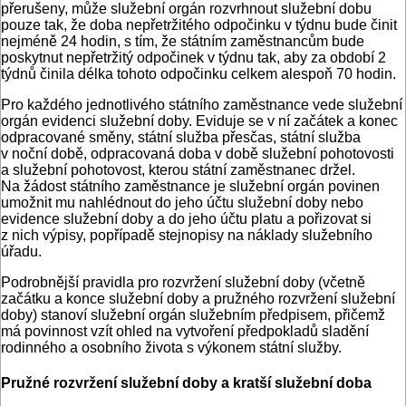
přerušeny, může služební orgán rozvrhnout služební dobu
pouze tak, že doba nepřetržitého odpočinku v týdnu bude činit
nejméně 24 hodin, s tím, že státním zaměstnancům bude
poskytnut nepřetržitý odpočinek v týdnu tak, aby za období 2
týdnů činila délka tohoto odpočinku celkem alespoň 70 hodin.
Pro každého jednotlivého státního zaměstnance vede služební
orgán evidenci služební doby. Eviduje se v ní začátek a konec
odpracované směny, státní služba přesčas, státní služba
v noční době, odpracovaná doba v době služební pohotovosti
a služební pohotovost, kterou státní zaměstnanec držel.
Na žádost státního zaměstnance je služební orgán povinen
umožnit mu nahlédnout do jeho účtu služební doby nebo
evidence služební doby a do jeho účtu platu a pořizovat si
z nich výpisy, popřípadě stejnopisy na náklady služebního
úřadu.
Podrobnější pravidla pro rozvržení služební doby (včetně
začátku a konce služební doby a pružného rozvržení služební
doby) stanoví služební orgán služebním předpisem, přičemž
má povinnost vzít ohled na vytvoření předpokladů sladění
rodinného a osobního života s výkonem státní služby.
Pružné rozvržení služební doby a kratší služební doba