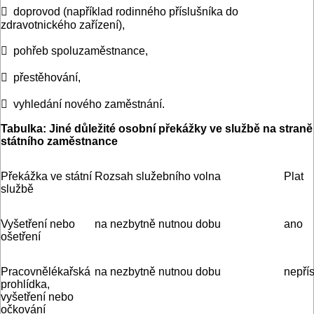
 doprovod (například rodinného příslušníka do
zdravotnického za­­­­­ří­­zení),
 pohřeb spoluzaměstnance,
 přestěhování,
 vyhledání nového zaměstnání.
Tabulka: Jiné důležité osobní překážky ve službě na straně
státního zaměstnance
Překážka ve státní
Rozsah služebního volna
Plat
službě
Vyšetření nebo
na nezbytně nutnou dobu
ano
ošetření
Pracovnělékařská
na nezbytně nutnou dobu
nepřís
prohlídka,
vyšetření nebo
očkování