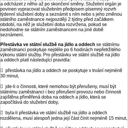
a odcházet z něho až po skončení směny. Služební orgán je
povinen vypracovat služebním předpisem ­písem­ný rozvrh
týdenní služební doby a seznámit s ním nebo s jeho změnou
státního zaměstnance nejpozději 2 týdny před začátkem
období, na něž je služební doba rozvržena, pokud se
nedohodne se státním zaměstnancem na jiné době
seznámení.
Přestávka ve státní službě na jídlo a oddech
se státnímu
zaměstnanci poskytuje nejdéle po 6 hodinách nepřetržitého
výkonu státní služby. Pro přestávku ve státní službě na jídlo
a oddech platí následující pravidla:
 přestávka na jídlo a oddech se poskytuje v trvání nejméně
30 minut,
 jde-li o činnosti, které nemohou být přerušeny, musí být
státnímu zaměstnanci i bez přerušení provozu nebo činnosti
zajištěna přiměřená doba na oddech a jídlo, která se
započítává do služební doby,
 byla-li přestávka ve státní službě na jídlo a oddech
rozdělena, musí alespoň jedna její část činit nejméně 15 minut,