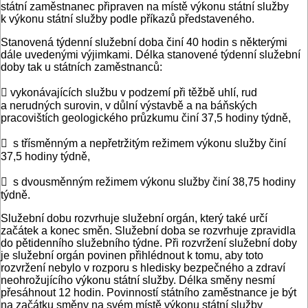
státní zaměstnanec připraven na místě výkonu státní služby
k výkonu státní služby podle příkazů představeného.
Stanovená týdenní služební doba činí 40 hodin s některými
dále uvedenými výjimkami. Délka stanovené týdenní služební
doby tak u státních zaměstnanců:
 vykonávajících službu v podzemí při těžbě uhlí, rud
a nerudných surovin, v důlní výstavbě a na báňských
pracovištích geologického průzkumu činí 37,5 hodiny týdně,
 s třísměnným a nepřetržitým režimem výkonu služby činí
37,5 hodiny týdně,
 s dvousměnným režimem výkonu služby činí 38,75 hodiny
týdně.
Služební dobu rozvrhuje služební orgán, který také určí
začátek a konec směn. Služební doba se rozvrhuje zpravidla
do pětidenního služebního týdne. Při rozvržení služební doby
je služební orgán povinen přihlédnout k tomu, aby toto
rozvržení nebylo v rozporu s hledisky bezpečného a zdraví
neohrožujícího výkonu státní služby. Délka směny nesmí
přesáhnout 12 hodin. Povinností státního zaměstnance je být
na začátku směny na svém místě výkonu státní služby