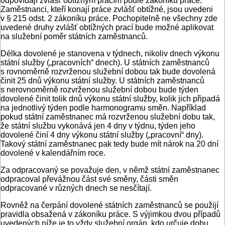
odpovídají zvlášť obtížným pracím podle zákoníku práce.
Zaměstnanci, kteří konají práce zvlášť obtížné, jsou uvedeni
v § 215 odst. 2 zákoníku práce. Pochopitelně ne všechny zde
uvedené druhy zvlášť obtížných prací bude možné aplikovat
na služební poměr státních zaměstnanců.
Délka dovolené je stanovena v týdnech, nikoliv dnech výkonu
státní služby („pracovních“ dnech). U státních zaměstnanců
s rovnoměrně rozvrženou služební dobou tak bude dovolená
činit 25 dnů výkonu státní služby. U státních zaměstnanců
s nerovnoměrně rozvrženou služební dobou bude týden
dovolené činit tolik dnů výkonu státní služby, kolik jich připadá
na jednotlivý týden podle harmonogramu směn. Například
pokud státní zaměstnanec má rozvrženou služební dobu tak,
že státní službu vykonává jen 4 dny v týdnu, týden jeho
dovolené činí 4 dny výkonu státní služby („pracovní“ dny).
Takový státní zaměstnanec pak tedy bude mít nárok na 20 dní
dovolené v kalendářním roce.
Za odpracovaný se považuje den, v němž státní zaměstnanec
odpracoval převážnou část své směny, části směn
odpracované v různých dnech se nesčítají.
Rovněž na čerpání dovolené státních zaměstnanců se použijí
pravidla obsažená v zákoníku práce. S výjimkou dvou případů
uvedených níže je to vždy služební orgán, kdo určuje dobu