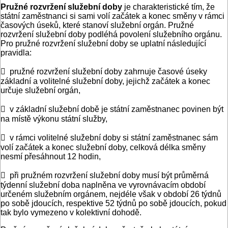
Pružné rozvržení služební doby
je charakteristické tím, že
státní zaměstnanci si sami volí začátek a konec směny v rámci
časových úseků, které stanoví služební orgán. Pružné
rozvržení služební doby podléhá povolení služebního orgánu.
Pro pružné rozvržení služební doby se uplatní následující
pravidla:
 pružné rozvržení služební doby zahrnuje časové úseky
základní a volitelné služební doby, jejichž začátek a konec
určuje služební orgán,
 v základní služební době je státní zaměstnanec povinen být
na místě výkonu státní služby,
 v rámci volitelné služební doby si státní zaměstnanec sám
volí za­čá­tek a konec služební doby, celková délka směny
nesmí přesá­hnout 12 ­hodin,
 při pružném rozvržení služební doby musí být průměrná
týdenní služební doba naplněna ve vyrovnávacím období
určeném služebním orgánem, nejdéle však v období 26 týdnů
po sobě jdoucích, respektive 52 týdnů po sobě jdoucích, pokud
tak bylo vymezeno v kolektivní dohodě.