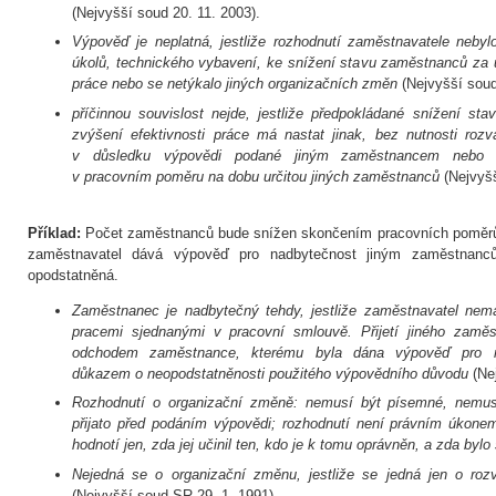
(Nejvyšší soud 20. 11. 2003).
Výpověď je neplatná, jestliže rozhodnutí zaměstnavatele nebyl
úkolů, technického vybavení, ke snížení stavu zaměstnanců za 
práce nebo se netýkalo jiných organizačních změn
(Nejvyšší soud
příčinnou souvislost nejde, jestliže předpokládané snížení s
zvýšení efektivnosti práce má nastat jinak, bez nutnosti rozv
v důsledku výpovědi podané jiným zaměstnancem nebo u
v pracovním poměru na dobu určitou jiných zaměstnanců
(Nejvyšš
Příklad:
Počet zaměstnanců bude snížen skončením pracovních poměrů n
zaměstnavatel dává výpověď pro nadbytečnost jiným zaměstnanc
opodstatněná.
Zaměstnanec je nadbytečný tehdy, jestliže zaměstnavatel ne
pracemi sjednanými v pracovní smlouvě. Přijetí jiného zamě
odchodem zaměstnance, kterému byla dána výpověď pro na
důkazem o neopodstatněnosti použitého výpovědního důvodu
(Ne
Rozhodnutí o organizační změně: nemusí být písemné, nemus
přijato před podáním výpovědi; rozhodnutí není právním úkone
hodnotí jen, zda jej učinil ten, kdo je k tomu oprávněn, a zda bylo 
Nejedná se o organizační změnu, jestliže se jedná jen o roz
(Nejvyšší soud SR 29. 1. 1991).