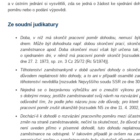
a v ústním jednání si vysvětlili, zda se jedná o žádost ke sjednání d
poměru nebo o podání výpovědi.
Ze soudní judikatury
Doba, v níž má skončit pracovní poměr dohodou, nemusí být
dnem. Může být dohodnuta např. dobou skončení prací, skonče
zaměstnance apod. Doba skončení musí však být určena tak,
o sjednaném dni, v němž má pracovní poměr skončit
[rozsude
dne 27. 2. 1973, sp. zn. 3 Cz 25/72 (Rc 5/1974)].
Těhotenství zaměstnankyně v době uzavření dohody o skonče
důvodem neplatnosti této dohody, a to ani v případě osamělé z
těhotenství nevěděla
[rozsudek Nejvyššího soudu SSR ze dne 30.
Nejedná se o bezprávnou výhrůžku ani o zneužití výkonu pr
s dobrými mravy, jestliže zaměstnavatel svůj návrh na rozvázán
odůvodnil tím, že podle jeho názoru jsou zde důvody, pro kte
pracovní poměr zrušit okamžitě
(rozsudek NS ze dne 11. 4. 2002,
Dochází-li k dohodě o rozvázání pracovního poměru mezi účastn
změn na straně zaměstnavatele, nečiní ta skutečnost, že důvod
není uveden přímo v písemné dohodě, tuto dohodu neplatnou
zaměstnance na odstupné. V takovém případě je ovšem na zamě
organizační změny u zaměstnavatele byly skutečně důvodem ro