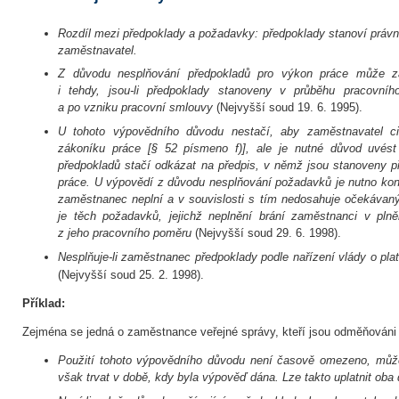
Rozdíl mezi předpoklady a požadavky: předpoklady stanoví právn
zaměstnavatel.
Z důvodu nesplňování předpokladů pro výkon práce může z
i tehdy, jsou-li předpoklady stanoveny v průběhu pracovní
a po vzniku pracovní smlouvy
(Nejvyšší soud 19. 6. 1995).
U tohoto výpovědního důvodu nestačí, aby zaměstnavatel cit
zákoníku práce [§ 52 písmeno f)], ale je nutné důvod uvést 
předpokladů stačí odkázat na předpis, v němž jsou stanoveny p
práce. U výpovědí z důvodu nesplňování požadavků je nutno kon
zaměstnanec neplní a v souvislosti s tím nedosahuje očekávaný
je těch požadavků, jejichž neplnění brání zaměstnanci v plněn
z jeho pracovního poměru
(Nejvyšší soud 29. 6. 1998).
Nesplňuje-li zaměstnanec předpoklady podle nařízení vlády o pla
(Nejvyšší soud 25. 2. 1998).
Příklad:
Zejména se jedná o zaměstnance veřejné správy, kteří jsou odměňováni
Použití tohoto výpovědního důvodu není časově omezeno, může
však trvat v době, kdy byla výpověď dána. Lze takto uplatnit oba