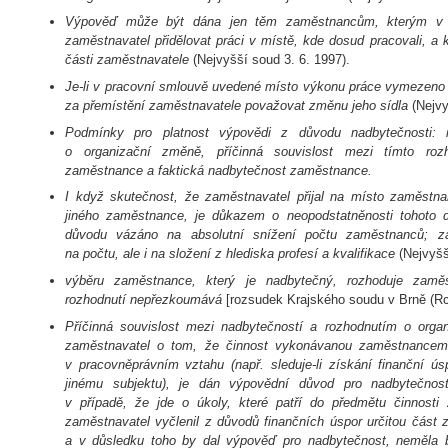
Výpověď může být dána jen těm zaměstnancům, kterým v 
zaměstnavatel přidělovat práci v místě, kde dosud pracovali, a 
části zaměstnavatele
(Nejvyšší soud 3. 6. 1997).
Je-li v pracovní smlouvě uvedené místo výkonu práce vymezeno 
za přemístění zaměstnavatele považovat změnu jeho sídla
(Nejvy
Podmínky pro platnost výpovědi z důvodu nadbytečnosti: m
o organizační změně, příčinná souvislost mezi tímto roz
zaměstnance a faktická nadbytečnost zaměstnance.
I když skutečnost, že zaměstnavatel přijal na místo zaměstn
jiného zaměstnance, je důkazem o neopodstatněnosti tohoto d
důvodu vázáno na absolutní snížení počtu zaměstnanců; za
na počtu, ale i na složení z hlediska profesí a kvalifikace
(Nejvyšš
výběru zaměstnance, který je nadbytečný, rozhoduje zamě
rozhodnutí nepřezkoumává
[rozsudek Krajského soudu v Brně (Rc
Příčinná souvislost mezi nadbytečností a rozhodnutím o orga
zaměstnavatel o tom, že činnost vykonávanou zaměstnancem 
v pracovněprávním vztahu (např. sleduje-li získání finan­ční ús
jinému subjektu), je dán výpovědní důvod pro nadbytečnos
v případě, že jde o úkoly, které patří do předmětu činnosti
zaměstnavatel vyčlenil z důvodů finančních úspor určitou část 
a v důsledku toho by dal výpověď pro nadbytečnost, neměla b