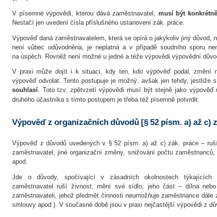
V písemné výpovědi, kterou dává zaměstnavatel,
musí být konkrétn
Nestačí jen uvedení čísla příslušného ustanovení zák. práce.
Výpověď daná zaměstnavatelem, která se opírá o jakýkoliv jiný důvod, n
není vůbec odůvodněna, je neplatná a v případě soudního sporu ne
na úspěch. Rovněž není možné u jedné a téže výpovědi výpovědní důvo
V praxi může dojít i k situaci, kdy ten, kdo výpověď podal, změní 
výpověď odvolat. Tento postupuje je možný, avšak jen tehdy, jestliže 
souhlasí
. Toto tzv. zpětvzetí výpovědi musí být stejně jako výpověď
druhého účastníka s tímto postupem je třeba též písemně potvrdit.
Výpověď z organizačních důvodů [§ 52 písm. a) až c) z
Výpověď z důvodů uvedených v § 52 písm. a) až c) zák. práce – ruší-
zaměstnavatel, jiné organizační změny, snižování počtu zaměstnanců
apod.
Jde o důvody, spočívající v zásadních okolnostech týkajících 
zaměstnavatel ruší živnost, mění své sídlo, jeho část – dílna neb
zaměstnavateli, jehož předmět činnosti neumožňuje zaměstnance dále 
smlouvy apod.). V současné době jsou v praxi nejčastější výpovědi z d