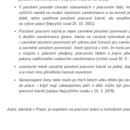
V porušení pravidel chování stanovených v pracovním řádu, kt
vyšších nároků na osobní vlastnosti zaměstnance a na úroveň j
době, nelze spatřovat porušení pracovní kázně, ale nesplň
na výkon práce
(Nejvyšší soud 25. 10. 2001).
Porušení pracovní kázně je nejen zaviněné porušení povinností p
k úkolům zaměstnance (práce, kterou se zavázal vykonávat po
i zaviněné porušení povinností při výkonu jiné činnosti pro zaměst
a zaviněné porušení povinností, které spočívá v tom, že koná pr
v rozporu s právními předpisy, pracovním řádem a jinými pře
pokynu nadřízeného vedoucího zaměstnance
(vrchní soud 30. 6.
soustavné méně závažné porušení pracovní kázně se jedná, dojd
a je mezi nimi přiměřená časová souvislost.
Nenastoupení ženy nebo muže po třech letech věku dítěte (po sk
do práce, i když mají zabezpečenu péči o dítě, může být pov
pracovní kázně
(zpráva Nejvyššího soudu z 24. 3. 1978).
Autor, advokát v Praze, je expertem na pracovní právo a rozhodcem pra