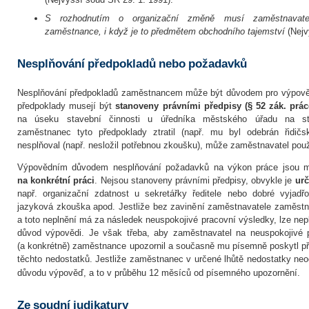
S rozhodnutím o organizační změně musí zaměstnavatel
zaměstnance, i když je to předmětem obchodního tajemství
(Nejv
Nesplňování předpokladů nebo požadavků
Nesplňování předpokladů zaměstnancem může být důvodem pro výpověď
předpoklady musejí být
stanoveny právními předpisy (§ 52 zák. prác
na úseku stavební činnosti u úředníka městského úřadu na sta
zaměstnanec tyto předpoklady ztratil (např. mu byl odebrán řidič
nesplňoval (např. nesložil potřebnou zkoušku), může zaměstnavatel použ
Výpovědním důvodem nesplňování požadavků na výkon práce jsou
na konkrétní práci
. Nejsou stanoveny právními předpisy, obvykle je
urč
např. organizační zdatnost u sekretářky ředitele nebo dobré vyjadřo
jazyková zkouška apod. Jestliže bez zavinění zaměstnavatele zaměstn
a toto neplnění má za následek neuspokojivé pracovní výsledky, lze nep
důvod výpovědi. Je však třeba, aby zaměstnavatel na neuspokojivé 
(a konkrétně) zaměstnance upozornil a současně mu písemně poskytl př
těchto nedostatků. Jestliže zaměstnanec v určené lhůtě nedostatky neod
důvodu výpověď, a to v průběhu 12 měsíců od písemného upozornění.
Ze soudní judikatury