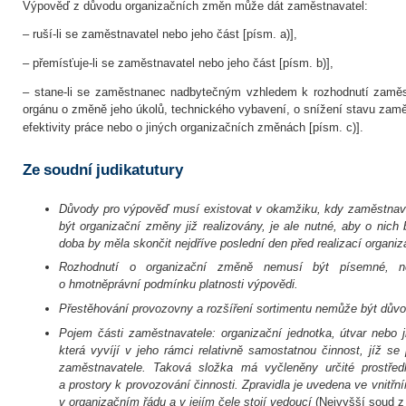
Výpověď z důvodu organizačních změn může dát zaměstnavatel:
– ruší-li se zaměstnavatel nebo jeho část [písm. a)],
– přemísťuje-li se zaměstnavatel nebo jeho část [písm. b)],
– stane-li se zaměstnanec nadbytečným vzhledem k rozhodnutí zaměs
orgánu o změně jeho úkolů, technického vybavení, o snížení stavu za
efektivity práce nebo o jiných organizačních změnách [písm. c)].
Ze soudní judikatutury
Důvody pro výpověď musí existovat v okamžiku, kdy zaměstnav
být organizační změny již realizovány, je ale nutné, aby o nich
doba by měla skončit nejdříve poslední den před realizací organi
Rozhodnutí o organizační změně nemusí být písemné, n
o hmotněprávní podmínku platnosti výpovědi.
Přestěhování provozovny a rozšíření sortimentu nemůže být dův
Pojem části zaměstnavatele: organizační jednotka, útvar nebo 
která vyvíjí v jeho rámci relativně samostatnou činnost, jíž se
zaměstnavatele. Taková složka má vyčleněny určité prostředk
a prostory k provozování činnosti. Zpravidla je uvedena ve vnitř
v organizačním řádu a v jejím čele stojí vedoucí
(Nejvyšší soud z 