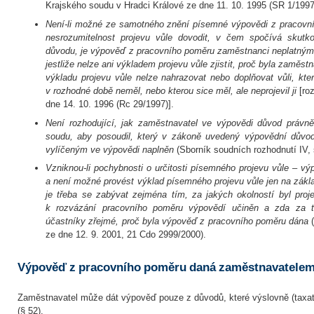
Krajského soudu v Hradci Králové ze dne 11. 10. 1995 (SR 1/1997
Není-li možné ze samotného znění písemné výpovědi z pracovníh
nesrozumitelnost projevu vůle dovodit, v čem spočívá skut
důvodu, je výpověď z pracovního poměru zaměstnanci neplatným
jestliže nelze ani výkladem projevu vůle zjistit, proč byla zamě
výkladu projevu vůle nelze nahrazovat nebo doplňovat vůli, kt
v rozhodné době neměl, nebo kterou sice měl, ale neprojevil ji
[ro
dne 14. 10. 1996 (Rc 29/1997)].
Není rozhodující, jak zaměstnavatel ve výpovědi důvod právně 
soudu, aby posoudil, který v zákoně uvedený výpovědní důvo
vylíčeným ve výpovědi naplněn
(Sborník soudních rozhodnutí IV, s
Vzniknou-li pochybnosti o určitosti písemného projevu vůle – v
a není možné provést výklad písemného projevu vůle jen na základ
je třeba se zabývat zejména tím, za jakých okolností byl proj
k rozvázání pracovního poměru výpovědí učiněn a zda za t
účastníky zřejmé, proč byla výpověď z pracovního poměru dána
ze dne 12. 9. 2001, 21 Cdo 2999/2000).
Výpověď z pracovního poměru daná zaměstnavatelem (
Zaměstnavatel může dát výpověď pouze z důvodů, které výslovně (taxat
(§ 52).