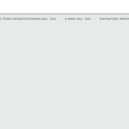
©
ČESKÁ ADVOKÁTNÍ KOMORA
2012 - 2013
©
IMPAX
2012 - 2013
KONTAKTOVAT SPRÁV