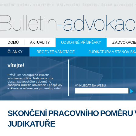
oficiální stránky odborného právnického časopisu české advokacie
DOMŮ
AKTUALITY
ODBORNÉ PŘÍSPĚVKY
Z ADVOKACI
ČLÁNKY
RECENZE A ANOTACE
JUDIKATURA A STANOVISK
vítejte!
Právě jste vstoupili na Bulletin
advokacie online. Naleznete zde
obsah stavovského odborného
časopisu Bulletin advokacie i příspěvky
VYHLEDAT NA WEBU
exklusivně určené jen pro tento portál.
SKONČENÍ PRACOVNÍHO POMĚRU 
JUDIKATUŘE