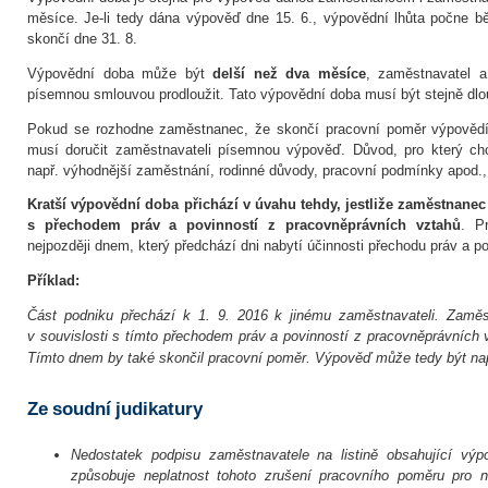
měsíce. Je-li tedy dána výpověď dne 15. 6., výpovědní lhůta počne b
skončí dne 31. 8.
Výpovědní doba může být
delší než dva měsíce
, zaměstnavatel 
písemnou smlouvou prodloužit. Tato výpovědní doba musí být stejně dlo
Pokud se rozhodne zaměstnanec, že skončí pracovní poměr výpovědí 
musí doručit zaměstnavateli písemnou výpověď. Důvod, pro který ch
např. výhodnější zaměstnání, rodinné důvody, pracovní podmínky apod.
Kratší výpovědní doba přichází v úvahu tehdy, jestliže zaměstnanec
s přechodem práv
a povinností z pracovněprávních vztahů
. P
nejpozději dnem, který předchází dni nabytí účinnosti přechodu práv a po
Příklad:
Část podniku přechází k 1. 9. 2016 k jinému zaměstnavateli. Zam
v souvislosti s tímto přechodem práv a povinností z pracovněprávních v
Tímto dnem by také skončil pracovní poměr. Výpověď může tedy být nap
Ze soudní judikatury
Nedostatek podpisu zaměstnavatele na listině obsahující vý
způsobuje neplatnost tohoto zrušení pracovního poměru pro 