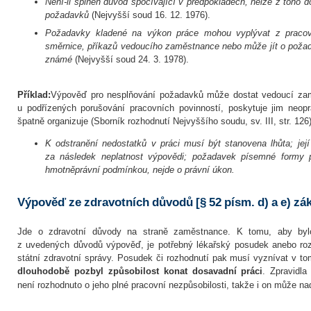
Není-li splněn důvod spočívající v předpokladech, nelze z toho d
požadavků
(Nejvyšší soud 16. 12. 1976).
Požadavky kladené na výkon práce mohou vyplývat z pracovn
směrnice, příkazů vedoucího zaměstnance nebo může jít o požad
známé
(Nejvyšší soud 24. 3. 1978).
Příklad:
Výpověď pro nesplňování požadavků může dostat vedoucí zam
u podřízených porušování pracovních povinností, poskytuje jim neop
špatně organizuje (Sborník rozhodnutí Nejvyššího soudu, sv. III, str. 126)
K odstranění nedostatků v práci musí být stanovena lhůta; jej
za následek neplatnost výpovědi; požadavek písemné formy pr
hmotněprávní podmínkou, nejde o právní úkon.
Výpověď ze zdravotních důvodů [§ 52 písm. d) a e) zák
Jde o zdravotní důvody na straně zaměstnance. K tomu, aby by
z uvedených důvodů výpověď, je potřebný lékařský posudek anebo roz
státní zdravotní správy. Posudek či rozhodnutí pak musí vyznívat v 
dlouhodobě pozbyl způsobilost konat dosavadní práci
. Zpravidla
není rozhodnuto o jeho plné pracovní nezpůsobilosti, takže i on může na