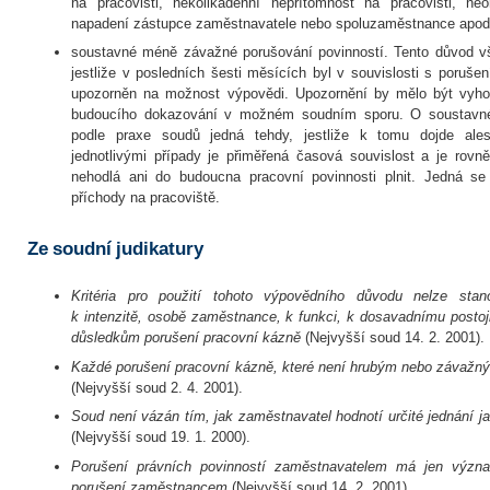
na pracovišti, několikadenní nepřítomnost na pracovišti, ne
napadení zástupce zaměstnavatele nebo spoluzaměstnance apod.
soustavné méně závažné porušování povinností. Tento důvod vš
jestliže v posledních šesti měsících byl v souvislosti s poruš
upozorněn na možnost výpovědi. Upozornění by mělo být vyho
budoucího dokazování v možném soudním sporu. O soustavné
podle praxe soudů jedná tehdy, jestliže k tomu dojde ales­
jednotlivými případy je přiměřená časová souvislost a je rov
nehodlá ani do budoucna pracovní povinnosti plnit. Jedná se
příchody na pracoviště.
Ze soudní judikatury
Kritéria pro použití tohoto výpovědního důvodu nelze stano
k intenzitě, osobě zaměstnance, k funkci, k dosavadnímu postoji
důsledkům porušení pracovní kázně
(Nejvyšší soud 14. 2. 2001).
Každé porušení pracovní kázně, které není hrubým nebo závaž
(Nejvyšší soud 2. 4. 2001).
Soud není vázán tím, jak zaměstnavatel hodnotí určité jednání j
(Nejvyšší soud 19. 1. 2000).
Porušení právních povinností zaměstnavatelem má jen význa
porušení zaměstnancem
(Nejvyšší soud 14. 2. 2001).