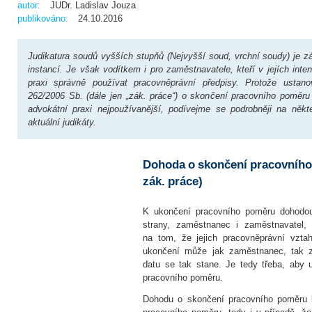
autor:
JUDr. Ladislav Jouza
publikováno:
24.10.2016
Judikatura soudů vyšších stupňů (Nejvyšší soud, vrchní soudy) je z
instancí. Je však vodítkem i pro zaměstnavatele, kteří v jejích int
praxi správně používat pracovněprávní předpisy. Protože ustan
262/2006 Sb. (dále jen „zák. práce“) o skončení pracovního poměr
advokátní praxi nejpoužívanější, podívejme se podrobněji na někter
aktuální judikáty.
Dohoda o skončení pracovního
zák. práce)
K ukončení pracovního poměru dohodou
strany, zaměstnanec i zaměstnavatel,
na tom, že jejich pracovněprávní vzta
ukončení může jak zaměstnanec, tak z
datu se tak stane. Je tedy třeba, aby 
pracovního poměru.
Dohodu o skončení pracovního poměru l