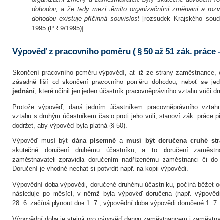
dohodou, a že tedy mezi těmito organizačními změnami a roz
dohodou existuje příčinná souvislost
[rozsudek Krajského soud
1995 (PR 9/1995)].
Výpověď z pracovního poměru ( § 50 až 51 zák. práce 
Skončení pracovního poměru výpovědí, ať již ze strany zaměstnance, 
zásadně liší od skončení pracovního poměru dohodou, neboť se j
jednání
, které učinil jen jeden účastník pracovněprávního vztahu vůči d
Protože výpověď, daná jedním účastníkem pracovněprávního vztah
vztahu s druhým účastníkem často proti jeho vůli, stanoví zák. práce pří
dodržet, aby výpověď byla platná (§ 50).
Výpověď musí být
dána písemně
a
musí být doručena druhé str
skutečné doručení druhému účastníku, a to doručení zaměstna
zaměstnavateli zpravidla doručením nadřízenému zaměstnanci či do 
Doručení je vhodné nechat si potvrdit např. na kopii výpovědi.
Výpovědní doba výpovědi, doručené druhému účastníku, počíná běžet o
následuje po měsíci, v němž byla výpověď doručena (např. výpověd
28. 6. začíná plynout dne 1. 7., výpovědní doba výpovědi doručené 1. 7.
Výpovědní doba je stejná pro výpověď danou zaměstnancem i zaměstna