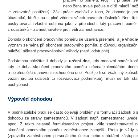
pracovního poměru, tedy i v případě, 
nebo žena trvale pečuje o dítě mladší ne
je zdravotně postižený. Zák. práce vychází z toho, že dohoda je p
účastníků, kteří jsou si plně vědomi všech právních důsledků. Není t
poskytována zvláštní ochrana jako v případech, kdy pracovní poměr
z účastníků – zaměstnavatele proti vůli zaměstnance.
Dohoda o skončení pracovního poměru se uzavírá písemně, a
je vhodn
význam zejména při skončení pracovního poměru z důvodu organizačn
náležejí některé pracovněprávní výhody (např. odstupné).
Podstatnou náležitostí dohody je
určení dne
, kdy pracovní poměr končí
kdy je doba skončení pracovního poměru určena kalendářním dnem.
a nejpřesnější stanovení rozhodného dne. Použije-li se však jiný způsob u
vázán určitou událostí či rozvazovací podmínkou), musí se tak st
pochybnost.
Výpověď dohodou
V podnikatelské praxi se často objevují problémy s formulací žádosti o
dohodou ze strany zaměstnanců. V žádosti např. zaměstnanec uved
apod. Z takto nejasně formulovaného projevu vůle zaměstnavatel ne
skončení pracovního poměru zaměstnanec zamýšlí. Proto je vždy 
(zpravidla zaměstnanec personálního úseku nebo statutární zástupc