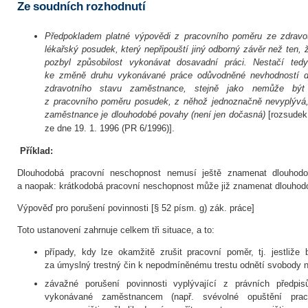
Ze soudních rozhodnutí
Předpokladem platné výpovědi z pracovního poměru ze zdravot
lékařský posudek, který nepřipouští jiný odborný závěr než ten
pozbyl způsobilost vykonávat dosavadní práci. Nestačí ted
ke změně druhu vykonávané práce odůvodněné nevhodností d
zdravotního stavu zaměstnance, stejně jako nemůže bý
z pracovního poměru posudek, z něhož jednoznačně nevyplývá,
zaměstnance je dlouhodobé povahy (není jen dočasná)
[rozsudek
ze dne 19. 1. 1996 (PR 6/1996)].
Příklad:
Dlouhodobá pracovní neschopnost nemusí ještě znamenat dlouhodo
a naopak: krátkodobá pracovní neschopnost může již znamenat dlouhod
Výpověď pro porušení povinnosti [§ 52 písm. g) zák. práce]
Toto ustanovení zahrnuje celkem tři situace, a to:
případy, kdy lze okamžitě zrušit pracovní poměr, tj. jestliž
za úmyslný trestný čin k nepodmíněnému trestu odnětí svobody na
závažné porušení povinnosti vyplývající z právních předpis
vykonávané zaměstnancem (např. svévolné opuštění praco