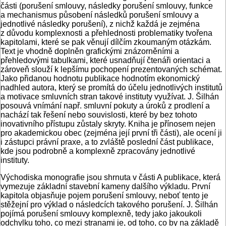
části (porušení smlouvy, následky porušení smlouvy, funkce
a mechanismus působení následků porušení smlouvy a
jednotlivé následky porušení), z nichž každá je zejména
z důvodu komplexnosti a přehlednosti problematiky tvořena
kapitolami, které se pak věnují dílčím zkoumaným otázkám.
Text je vhodně doplněn grafickými znázorněními a
přehledovými tabulkami, které usnadňují čtenáři orientaci a
zároveň slouží k lepšímu pochopení prezentovaných schémat.
Jako přidanou hodnotu publikace hodnotím ekonomický
nadhled autora, který se promítá do účelu jednotlivých institutů
a motivace smluvních stran takové instituty využívat. J. Šilhán
posouvá vnímání např. smluvní pokuty a úroků z prodlení a
nachází tak řešení nebo souvislosti, které by bez tohoto
inovativního přístupu zůstaly skryty. Kniha je přínosem nejen
pro akademickou obec (zejména její první tři části), ale ocení ji
i zástupci právní praxe, a to zvláště poslední část publikace,
kde jsou podrobně a komplexně zpracovány jednotlivé
instituty.
Východiska monografie jsou shrnuta v části A publikace, která
vymezuje základní stavební kameny dalšího výkladu. První
kapitola objasňuje pojem porušení smlouvy, neboť tento je
stěžejní pro výklad o následcích takového porušení. J. Šilhán
pojímá porušení smlouvy komplexně, tedy jako jakoukoli
odchylku toho, co mezi stranami je, od toho, co by na základě