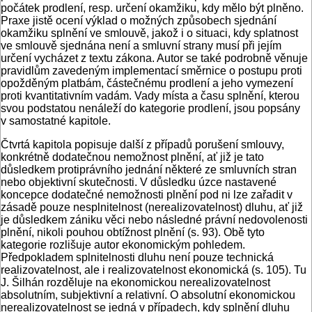
počátek prodlení, resp. určení okamžiku, kdy mělo být plněno.
Praxe jistě ocení výklad o možných způsobech sjednání
okamžiku splnění ve smlouvě, jakož i o situaci, kdy splatnost
ve smlouvě sjednána není a smluvní strany musí při jejím
určení vycházet z textu zákona. Autor se také podrobně věnuje
pravidlům zavedeným implementací směrnice o postupu proti
opožděným platbám, částečnému prodlení a jeho vymezení
proti kvantitativním vadám. Vady místa a času splnění, kterou
svou podstatou nenáleží do kategorie prodlení, jsou popsány
v samostatné kapitole.
Čtvrtá kapitola popisuje další z případů porušení smlouvy,
konkrétně dodatečnou nemožnost plnění, ať již je tato
důsledkem protiprávního jednání některé ze smluvních stran
nebo objektivní skutečnosti. V důsledku úzce nastavené
koncepce dodatečné nemožnosti plnění pod ni lze zařadit v
zásadě pouze nesplnitelnost (nerealizovatelnost) dluhu, ať již
je důsledkem zániku věci nebo následné právní nedovolenosti
plnění, nikoli pouhou obtížnost plnění (s. 93). Obě tyto
kategorie rozlišuje autor ekonomickým pohledem.
Předpokladem splnitelnosti dluhu není pouze technická
realizovatelnost, ale i realizovatelnost ekonomická (s. 105). Tu
J. Šilhán rozděluje na ekonomickou nerealizovatelnost
absolutním, subjektivní a relativní. O absolutní ekonomickou
nerealizovatelnost se jedná v případech, kdy splnění dluhu