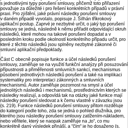
s jednotlivými typy porušení smlouvy, přičemž toto přiřazení
považuje za důležité i pro řešení konkrétních případů v právní
praxi. Pro zjištění, jaké právní následky porušení smlouvy
v daném případě vyvolalo, popisuje J. Šilhán tříkrokový
aplikační postup. Zaprvé je nezbytné určit, o jaký typ porušení
smlouvy se jedná, následně k němu přiřadit odpovídající okruh
následků, které mohou na takové porušení dopadat a v
posledním kroku podle okolností konkrétního případu určit, pro
které z těchto následků jsou splněny nezbytné zákonné či
smluvní aplikační předpoklady.
Část C obecně popisuje funkce a účel následků porušení
smlouvy, zaměřuje se na využití funkční analýzy při posuzování
přípustnosti a přiměřenosti smluvních sankcí, mechanismus
působení jednotlivých následků porušení a také na implikaci
systematiky pro interpretaci zákonných a smluvních
mechanismů. Autor zaměřuje pozornost na smysl a účel
jednolitých následků i mechanismů, prostřednictvím kterých se
následky realizují, a odpovídá tak na otázky jaké funkce mají
následky porušení sledovat a k čemu vlastně v závazku jsou
(s. 219). Funkce následků porušení smlouvy přitom rozděluje
do kategorií podle toho, zda se jedná o pohled dlužníka, pro
kterého jsou následky porušení smlouvy zatížením-nákladem,
nebo věřitele, který se naopak zaměřuje na „to“, co mu
konkrétně daný výsledek přináší, a “čím“ je ho dosaženo (s.