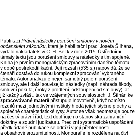
Publikaci
Právní následky porušení smlouvy v novém
občanském zákoníku
, která je habilitační prací Josefa Šilhána,
vydalo nakladatelství C. H. Beck v roce 2015. Ústředními
tématy textu jsou porušení smlouvy a následky s tím spojené.
Kniha je prvním monografickým zpracováním daného tématu
v době postrekodifikační. Její rozsah (535 s.) napovídá, že se
čtenáři dostává do rukou komplexní zpracování vybraného
tématu. Autor analyzuje nejen samotný pojem porušení
smlouvy, ale i další související následky (např. náhrada škody,
smluvní pokuta, úroky z prodlení, odstoupení od smlouvy), ať
již každý zvlášť, tak ve vzájemných souvislostech. J. Šilhán ke
zpracovávané materii
přistupuje inovativně, když namísto
rozdílů mezi jednotlivými instituty hledá jejich styčné plochy a
společné charakteristické rysy. Autor se však neomezuje pouze
na český právní řád, text doplňuje i o stanoviska zahraniční
doktríny a soudní judikaturu. Precizní systematické uspořádání
předkládané publikace se odráží v její přehlednosti
a obsahové srozumitelnosti. Monografie je rozdělena na čtyři