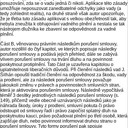
posuzování, zda se o vadu jedná či nikoli. Aplikace této zásady
umožňuje neposuzovat zanedbatelné odchylky jako vady (a
tedy zohlednit realitu), na druhé straně však autor upozorňuje,
že je třeba tuto zásadu aplikovat s velkou obezřetností tak, aby
nebyla zneužita k obhajování vadného plnění a nestala se tak
nástrojem dlužníka ke zbavení se odpovědnosti za vadné
plnění.
Část B, věnovanou právním následkům porušení smlouvy,
autor rozdělil do čtyř kapitol, ve kterých popisuje následky
porušení smlouvy a podává jejich přehled, dále se zabývá
vlivem porušení smlouvy na trvání dluhu a na povinnost
poskytnout protiplnění. Tato část je uzavřena kapitolou o
uplatnitelnosti liberačních důvodů. Při členění následků vad J.
Šilhán opouští tradiční členění na odpovědnost za škodu, vady
a prodlení, ale za následek porušení smlouvy považuje
jakoukoli změnu v právech a povinnostech smluvních stran,
která je aktivována porušením smlouvy. Následně vypočítává
téměř 3 desítky jednotlivých následků porušení smlouvy (s.
149), přičemž vedle obecně uznávaných následků jako je
náhrada škody, úroky z prodlení, smluvní pokuta či právo
odstoupit od smlouvy řadí i právo započíst splatný dluh na
poskytnutou kauci, právo požadovat plnění po třetí osobě, která
zajišťuje dluh, nebo povinnost informovat druhou stranu o
porušení smlouvy. Tyto formy porušení pak spojuje