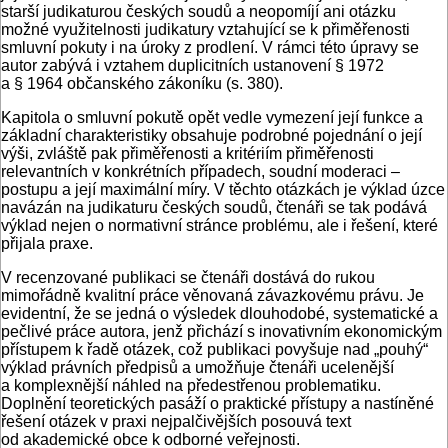
starší judikaturou českých soudů a neopomíjí ani otázku
možné využitelnosti judikatury vztahující se k přiměřenosti
smluvní pokuty i na úroky z prodlení. V rámci této úpravy se
autor zabývá i vztahem duplicitních ustanovení § 1972
a § 1964 občanského zákoníku (s. 380).
Kapitola o smluvní pokutě opět vedle vymezení její funkce a
základní charakteristiky obsahuje podrobné pojednání o její
výši, zvláště pak přiměřenosti a kritériím přiměřenosti
relevantních v konkrétních případech, soudní moderaci –
postupu a její maximální míry. V těchto otázkách je výklad úzce
navázán na judikaturu českých soudů, čtenáři se tak podává
výklad nejen o normativní stránce problému, ale i řešení, které
přijala praxe.
V recenzované publikaci se čtenáři dostává do rukou
mimořádně kvalitní práce věnovaná závazkovému právu. Je
evidentní, že se jedná o výsledek dlouhodobé, systematické a
pečlivé práce autora, jenž přichází s inovativním ekonomickým
přístupem k řadě otázek, což publikaci povyšuje nad „pouhý“
výklad právních předpisů a umožňuje čtenáři ucelenější
a komplexnější náhled na předestřenou problematiku.
Doplnění teoretických pasáží o praktické přístupy a nastíněné
řešení otázek v praxi nejpalčivějších posouvá text
od akademické obce k odborné veřejnosti.