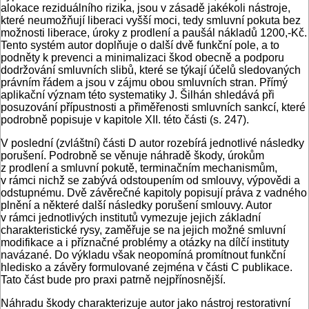
alokace reziduálního rizika, jsou v zásadě jakékoli nástroje,
které neumožňují liberaci vyšší moci, tedy smluvní pokuta bez
možnosti liberace, úroky z prodlení a paušál nákladů 1200,-Kč.
Tento systém autor doplňuje o další dvě funkční pole, a to
podněty k prevenci a minimalizaci škod obecně a podporu
dodržování smluvních slibů, které se týkají účelů sledovaných
právním řádem a jsou v zájmu obou smluvních stran. Přímý
aplikační význam této systematiky J. Šilhán shledává při
posuzování přípustnosti a přiměřenosti smluvních sankcí, které
podrobně popisuje v kapitole XII. této části (s. 247).
V poslední (zvláštní) části D autor rozebírá jednotlivé následky
porušení. Podrobně se věnuje náhradě škody, úrokům
z prodlení a smluvní pokutě, terminačním mechanismům,
v rámci nichž se zabývá odstoupením od smlouvy, výpovědi a
odstupnému. Dvě závěrečné kapitoly popisují práva z vadného
plnění a některé další následky porušení smlouvy. Autor
v rámci jednotlivých institutů vymezuje jejich základní
charakteristické rysy, zaměřuje se na jejich možné smluvní
modifikace a i příznačné problémy a otázky na dílčí instituty
navázané. Do výkladu však neopomíná promítnout funkční
hledisko a závěry formulované zejména v části C publikace.
Tato část bude pro praxi patrně nejpřínosnější.
Náhradu škody charakterizuje autor jako nástroj restorativní