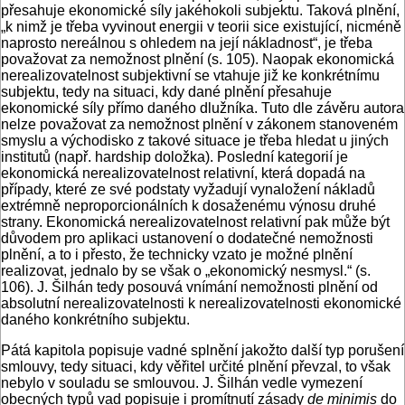
přesahuje ekonomické síly jakéhokoli subjektu. Taková plnění,
„k nimž je třeba vyvinout energii v teorii sice existující, nicméně
naprosto nereálnou s ohledem na její nákladnost“, je třeba
považovat za nemožnost plnění (s. 105). Naopak ekonomická
nerealizovatelnost subjektivní se vtahuje již ke konkrétnímu
subjektu, tedy na situaci, kdy dané plnění přesahuje
ekonomické síly přímo daného dlužníka. Tuto dle závěru autora
nelze považovat za nemožnost plnění v zákonem stanoveném
smyslu a východisko z takové situace je třeba hledat u jiných
institutů (např. hardship doložka). Poslední kategorií je
ekonomická nerealizovatelnost relativní, která dopadá na
případy, které ze své podstaty vyžadují vynaložení nákladů
extrémně neproporcionálních k dosaženému výnosu druhé
strany. Ekonomická nerealizovatelnost relativní pak může být
důvodem pro aplikaci ustanovení o dodatečné nemožnosti
plnění, a to i přesto, že technicky vzato je možné plnění
realizovat, jednalo by se však o „ekonomický nesmysl.“ (s.
106). J. Šilhán tedy posouvá vnímání nemožnosti plnění od
absolutní nerealizovatelnosti k nerealizovatelnosti ekonomické
daného konkrétního subjektu.
Pátá kapitola popisuje vadné splnění jakožto další typ porušení
smlouvy, tedy situaci, kdy věřitel určité plnění převzal, to však
nebylo v souladu se smlouvou. J. Šilhán vedle vymezení
obecných typů vad popisuje i promítnutí zásady
de minimis
do