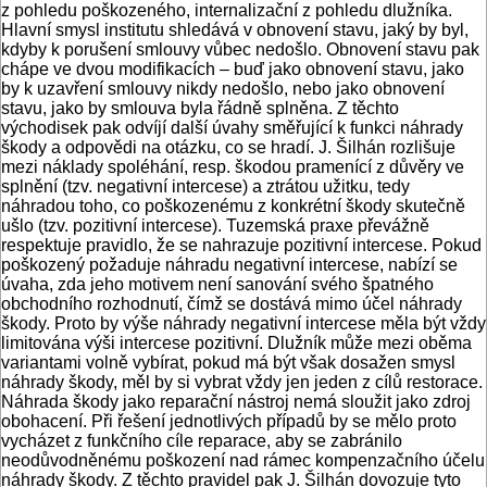
z pohledu poškozeného, internalizační z pohledu dlužníka.
Hlavní smysl institutu shledává v obnovení stavu, jaký by byl,
kdyby k porušení smlouvy vůbec nedošlo. Obnovení stavu pak
chápe ve dvou modifikacích – buď jako obnovení stavu, jako
by k uzavření smlouvy nikdy nedošlo, nebo jako obnovení
stavu, jako by smlouva byla řádně splněna. Z těchto
východisek pak odvíjí další úvahy směřující k funkci náhrady
škody a odpovědi na otázku, co se hradí. J. Šilhán rozlišuje
mezi náklady spoléhání, resp. škodou pramenící z důvěry ve
splnění (tzv. negativní intercese) a ztrátou užitku, tedy
náhradou toho, co poškozenému z konkrétní škody skutečně
ušlo (tzv. pozitivní intercese). Tuzemská praxe převážně
respektuje pravidlo, že se nahrazuje pozitivní intercese. Pokud
poškozený požaduje náhradu negativní intercese, nabízí se
úvaha, zda jeho motivem není sanování svého špatného
obchodního rozhodnutí, čímž se dostává mimo účel náhrady
škody. Proto by výše náhrady negativní intercese měla být vždy
limitována výši intercese pozitivní. Dlužník může mezi oběma
variantami volně vybírat, pokud má být však dosažen smysl
náhrady škody, měl by si vybrat vždy jen jeden z cílů restorace.
Náhrada škody jako reparační nástroj nemá sloužit jako zdroj
obohacení. Při řešení jednotlivých případů by se mělo proto
vycházet z funkčního cíle reparace, aby se zabránilo
neodůvodněnému poškození nad rámec kompenzačního účelu
náhrady škody. Z těchto pravidel pak J. Šilhán dovozuje tyto