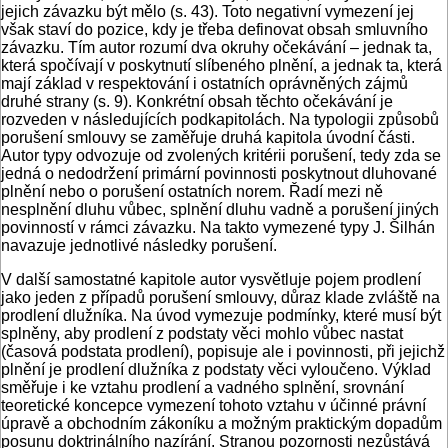
jejich závazku být mělo (s. 43). Toto negativní vymezení jej
však staví do pozice, kdy je třeba definovat obsah smluvního
závazku. Tím autor rozumí dva okruhy očekávání – jednak ta,
která spočívají v poskytnutí slíbeného plnění, a jednak ta, která
mají základ v respektování i ostatních oprávněných zájmů
druhé strany (s. 9). Konkrétní obsah těchto očekávání je
rozveden v následujících podkapitolách. Na typologii způsobů
porušení smlouvy se zaměřuje druhá kapitola úvodní části.
Autor typy odvozuje od zvolených kritérii porušení, tedy zda se
jedná o nedodržení primární povinnosti poskytnout dluhované
plnění nebo o porušení ostatních norem. Řadí mezi ně
nesplnění dluhu vůbec, splnění dluhu vadně a porušení jiných
povinností v rámci závazku. Na takto vymezené typy J. Šilhán
navazuje jednotlivé následky porušení.
V další samostatné kapitole autor vysvětluje pojem prodlení
jako jeden z případů porušení smlouvy, důraz klade zvláště na
prodlení dlužníka. Na úvod vymezuje podmínky, které musí být
splněny, aby prodlení z podstaty věci mohlo vůbec nastat
(časová podstata prodlení), popisuje ale i povinnosti, při jejichž
plnění je prodlení dlužníka z podstaty věci vyloučeno. Výklad
směřuje i ke vztahu prodlení a vadného splnění, srovnání
teoretické koncepce vymezení tohoto vztahu v účinné právní
úpravě a obchodním zákoníku a možným praktickým dopadům
posunu doktrinálního nazírání. Stranou pozornosti nezůstává