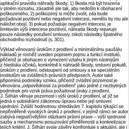
aplikační pravidla náhrady škody: 1) škoda má být hrazena
v plném rozsahu, zásadně ale tak, aby nedošlo k obohacení
poškozeného, 2) poškozený si může zvolit, zda bude
požadovat pozitivní nebo negativní intercesi, nemělo by mu ale
náležet obojí, 3) pokud požaduje negativní intercesi, je
limitován výši intercese pozitivní, náhrada škody reparuje
pouze následky porušení smlouvy, nikoli následky špatného
obchodního rozhodnutí (s. 301).
Výklad věnovaný úrokům z prodlení a minimálnímu paušálu
nákladů je rovněž uveden popisem pojmu a funkcí institutů,
přičemž je obohacen o vymezení vztahu k jiným nástrojům
z hlediska účinků, konkrétně k náhradě škody, smluvní pokutě,
úrokům z prodlení, odstoupení od smlouvy a ke speciálním
institutům ve zvláštních právních předpisech. Autor také
připomíná podmínky vzniku, přičemž zvláštní pozornost je
věnována „odpovědnosti za prodlení“ jako jedné z nezbytných
podmínek pro vznik práva požadovat úroky z prodlení.
J. Šilhán věnuje pozornost i výši úroků z prodlení, ať již se
jedná o subsidiární zákonnou úpravu nebo její smluvní
ujednání. Zvlášť hodnotnou shledávám 7. kapitolu týkající se
nepřiměřeně vysokých úroků z prodlení, v jejímž rámci se autor
zabývá nejpalčivějšími otázkami právní praxe – výší sjednané
sazby a mechanismu posuzování přiměřenosti a konkretizace
jejích kritérií. J. Šilhán svoje závěry konfrontuje s aktuální, ale i