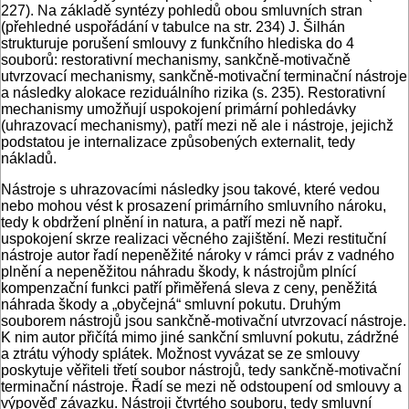
227). Na základě syntézy pohledů obou smluvních stran
(přehledné uspořádání v tabulce na str. 234) J. Šilhán
strukturuje porušení smlouvy z funkčního hlediska do 4
souborů: restorativní mechanismy, sankčně-motivačně
utvrzovací mechanismy, sankčně-motivační terminační nástroje
a následky alokace reziduálního rizika (s. 235). Restorativní
mechanismy umožňují uspokojení primární pohledávky
(uhrazovací mechanismy), patří mezi ně ale i nástroje, jejichž
podstatou je internalizace způsobených externalit, tedy
nákladů.
Nástroje s uhrazovacími následky jsou takové, které vedou
nebo mohou vést k prosazení primárního smluvního nároku,
tedy k obdržení plnění in natura, a patří mezi ně např.
uspokojení skrze realizaci věcného zajištění. Mezi restituční
nástroje autor řadí nepeněžité nároky v rámci práv z vadného
plnění a nepeněžitou náhradu škody, k nástrojům plnící
kompenzační funkci patří přiměřená sleva z ceny, peněžitá
náhrada škody a „obyčejná“ smluvní pokutu. Druhým
souborem nástrojů jsou sankčně-motivační utvrzovací nástroje.
K nim autor přičítá mimo jiné sankční smluvní pokutu, zádržné
a ztrátu výhody splátek. Možnost vyvázat se ze smlouvy
poskytuje věřiteli třetí soubor nástrojů, tedy sankčně-motivační
terminační nástroje. Řadí se mezi ně odstoupení od smlouvy a
výpověď závazku. Nástroji čtvrtého souboru, tedy smluvní