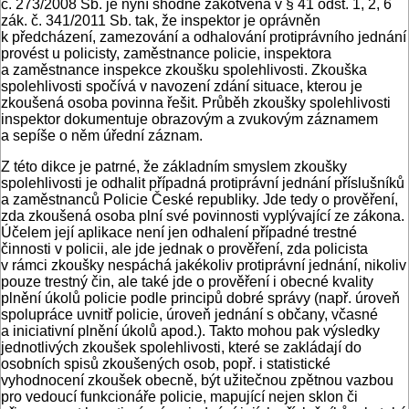
č. 273/2008 Sb. je nyní shodně zakotvena v § 41 odst. 1, 2, 6
zák. č. 341/2011 Sb. tak, že inspektor je oprávněn
k předcházení, zamezování a odhalování protiprávního jednání
provést u policisty, zaměstnance policie, inspektora
a zaměstnance inspekce zkoušku spolehlivosti. Zkouška
spolehlivosti spočívá v navození zdání situace, kterou je
zkoušená osoba povinna řešit. Průběh zkoušky spolehlivosti
inspektor dokumentuje obrazovým a zvukovým záznamem
a sepíše o něm úřední záznam.
Z této dikce je patrné, že základním smyslem zkoušky
spolehlivosti je odhalit případná protiprávní jednání příslušníků
a zaměstnanců Policie České republiky. Jde tedy o prověření,
zda zkoušená osoba plní své povinnosti vyplývající ze zákona.
Účelem její aplikace není jen odhalení případné trestné
činnosti v policii, ale jde jednak o prověření, zda policista
v rámci zkoušky nespáchá jakékoliv protiprávní jednání, nikoliv
pouze trestný čin, ale také jde o prověření i obecné kvality
plnění úkolů policie podle principů dobré správy (např. úroveň
spolupráce uvnitř policie, úroveň jednání s občany, včasné
a iniciativní plnění úkolů apod.). Takto mohou pak výsledky
jednotlivých zkoušek spolehlivosti, které se zakládají do
osobních spisů zkoušených osob, popř. i statistické
vyhodnocení zkoušek obecně, být užitečnou zpětnou vazbou
pro vedoucí funkcionáře policie, mapující nejen sklon či