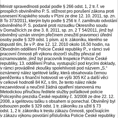
Ministr spravedlnosti podal podle § 266 odst. 1, 2 tr. ř. ve
prospěch obviněného P. S. stížnost pro porušení zákona proti
usnesení Krajského soudu v Plzni ze dne 12. 10. 2011, sp. zn.
8 To 373/2011, kterým bylo podle § 256 tr. ř. zamítnuto odvolání
obviněného P. S. podané proti rozsudku Okresního soudu
v Domažlicích ze dne 3. 8. 2011, sp. zn. 2 T 54/2011, jímž byl
obviněný uznán vinným přečinem zneužití pravomoci úřední
osoby podle § 329 odst. 1 písm. a) tr. zákoníku, kterého se
dopustil tím, že v P. dne 12. 12. 2010 okolo 16.50 hodin, na
Obvodním oddělení Policie České republiky P., v rámci své
pracovní činnosti při výkonu dozorčí služby převzal od
oznamovatele, jímž byl pracovník Inspekce Policie České
republiky, 13. oddělení Praha, vystupující pod krycími doklady,
v rámci prováděné zkoušky spolehlivosti pod názvem „S.“
oznámený nález igelitové tašky, která obsahovala černou
peněženku s finanční hotovostí ve výši 305 Kč a další věci
v celkové hodnotě 84 Kč, s tím, že tento nález nikde
nezaevidoval a neučinil žádná opatření stanovená mu
Metodickou příručkou ředitele služby pořádkové policie
Policejního prezidia České republiky č. 3/2008 ze dne 22. 12.
2008, a igelitovou tašku s obsahem si ponechal. Obviněný byl
odsouzen podle § 329 odst. 1 tr. zákoníku za užití § 73
odst. 1, 2 tr. zákoníku k trestu zákazu činnosti, spočívajícím
v zákazu výkonu povolání příslušníka Policie České republiky