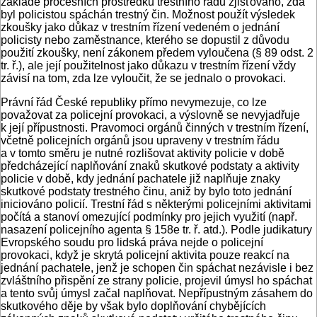
základě procesních prostředků trestního řádu zjišťováno, zda
byl policistou spáchán trestný čin. Možnost použít výsledek
zkoušky jako důkaz v trestním řízení vedeném o jednání
policisty nebo zaměstnance, kterého se dopustil z důvodu
použití zkoušky, není zákonem předem vyloučena (§ 89 odst. 2
tr. ř.), ale její použitelnost jako důkazu v trestním řízení vždy
závisí na tom, zda lze vyloučit, že se jednalo o provokaci.
Právní řád České republiky přímo nevymezuje, co lze
považovat za policejní provokaci, a výslovně se nevyjadřuje
k její přípustnosti. Pravomoci orgánů činných v trestním řízení,
včetně policejních orgánů jsou upraveny v trestním řádu
a v tomto směru je nutné rozlišovat aktivity policie v době
předcházející naplňování znaků skutkové podstaty a aktivity
policie v době, kdy jednání pachatele již naplňuje znaky
skutkové podstaty trestného činu, aniž by bylo toto jednání
iniciováno policií. Trestní řád s některými policejními aktivitami
počítá a stanoví omezující podmínky pro jejich využití (např.
nasazení policejního agenta § 158e tr. ř. atd.). Podle judikatury
Evropského soudu pro lidská práva nejde o policejní
provokaci, když je skrytá policejní aktivita pouze reakcí na
jednání pachatele, jenž je schopen čin spáchat nezávisle i bez
zvláštního přispění ze strany policie, projevil úmysl ho spáchat
a tento svůj úmysl začal naplňovat. Nepřípustným zásahem do
skutkového děje by však bylo doplňování chybějících