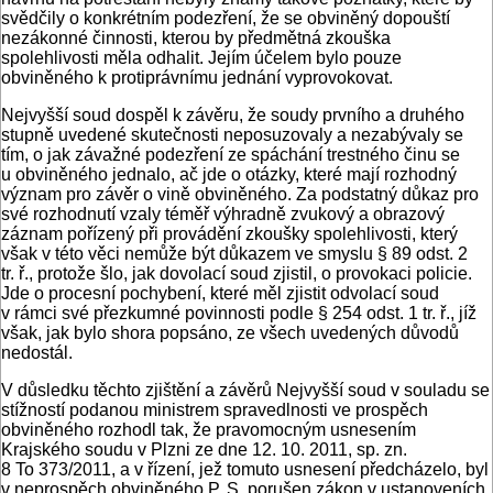
svědčily o konkrétním podezření, že se obviněný dopouští
nezákonné činnosti, kterou by předmětná zkouška
spolehlivosti měla odhalit. Jejím účelem bylo pouze
obviněného k protiprávnímu jednání vyprovokovat.
Nejvyšší soud dospěl k závěru, že soudy prvního a druhého
stupně uvedené skutečnosti neposuzovaly a nezabývaly se
tím, o jak závažné podezření ze spáchání trestného činu se
u obviněného jednalo, ač jde o otázky, které mají rozhodný
význam pro závěr o vině obviněného. Za podstatný důkaz pro
své rozhodnutí vzaly téměř výhradně zvukový a obrazový
záznam pořízený při provádění zkoušky spolehlivosti, který
však v této věci nemůže být důkazem ve smyslu § 89 odst. 2
tr. ř., protože šlo, jak dovolací soud zjistil, o provokaci policie.
Jde o procesní pochybení, které měl zjistit odvolací soud
v rámci své přezkumné povinnosti podle § 254 odst. 1 tr. ř., jíž
však, jak bylo shora popsáno, ze všech uvedených důvodů
nedostál.
V důsledku těchto zjištění a závěrů Nejvyšší soud v souladu se
stížností podanou ministrem spravedlnosti ve prospěch
obviněného rozhodl tak, že pravomocným usnesením
Krajského soudu v Plzni ze dne 12. 10. 2011, sp. zn.
8 To 373/2011, a v řízení, jež tomuto usnesení předcházelo, byl
v neprospěch obviněného P. S. porušen zákon v ustanoveních