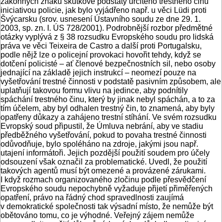
zákonných znaků skutkové podstaty určitého trestného činu
iniciativou policie, jak bylo vyjádřeno např. u věci Lüdi proti
Švýcarsku (srov. usnesení Ústavního soudu ze dne 29. 1.
2003, sp. zn. I. ÚS 728/2001). Podrobnější rozbor předmětné
otázky vyplývá z § 38 rozsudku Evropského soudu pro lidská
práva ve věci Teixeira de Castro a další proti Portugalsku,
podle nějž lze o policejní provokaci hovořit tehdy, když se
dotčení policisté – ať členové bezpečnostních sil, nebo osoby
jednající na základě jejich instrukcí – neomezí pouze na
vyšetřování trestné činnosti v podstatě pasivním způsobem, ale
uplatňují takovou formu vlivu na jedince, aby podnítily
spáchání trestného činu, který by jinak nebyl spáchán, a to za
tím účelem, aby byl odhalen trestný čin, to znamená, aby byly
opatřeny důkazy a zahájeno trestní stíhání. Ve svém rozsudku
Evropský soud připustil, že Úmluva nebrání, aby ve stadiu
předběžného vyšetřování, pokud to povaha trestné činnosti
odůvodňuje, bylo spoléháno na zdroje, jakými jsou např.
utajení informátoři. Jejich pozdější použití soudem pro účely
odsouzení však označil za problematické. Uvedl, že použití
takových agentů musí být omezené a provázené zárukami.
I když rozmach organizovaného zločinu podle přesvědčení
Evropského soudu nepochybně vyžaduje přijetí přiměřených
opatření, právo na řádný chod spravedlnosti zaujímá
v demokratické společnosti tak výsadní místo, že nemůže být
obětováno tomu, co je výhodné. Veřejný zájem nemůže