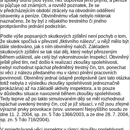
a splátky dluhů jsou vyšší, než odpovídá jeho příjmu, a peníze
si půjčuje od známých, a rovněž poznatek, že se
v předcházejícím období ztrácely na obvodním oddělení
stravenky a peníze. Obviněnému však nebylo nikterak
naznačeno, že by byl z nějakého trestného či jiného
protiprávního jednání podezírán.
Podle výše popsaných skutkových zjištění není pochyb o tom,
že skutek spočívá v převzetí „fiktivního nálezu“, u nějž mělo být
dále sledováno, jak s ním obviněný naloží. Základem
skutkových zjištění se tak stal děj, který nebyl přirozeným
během událostí, ale celý byl vykonstruován Inspekcí. Obviněný
ještě před tím, než došlo k realizaci zkoušky spolehlivosti,
nebyl rozhodnut spáchat předmětný trestný čin, tzn. ponechat
si věci z nálezu předaného mu v rámci plnění pracovních
povinností. Obviněný jednal údajně protiprávně (ani tato otázka
totiž nebyla z výsledku zkoušky spolehlivosti jednoznačně
prokázána) až na základě aktivity inspektora, a to pouze
v důsledku situace navozené během zkoušky spolehlivosti.
Tedy teprve až po takto simulovaném ději se měl rozhodnout
spáchat uvedený trestný čin, což je již situací, v níž jsou zřejmé
výrazné prvky provokace (srov. usnesení Nejvyššího soudu ze
dne 11. 2. 2004, sp. zn. 5 Tdo 1366/2003, a ze dne 28. 7. 2004,
sp. zn. 5 Tdo 716/2004).
V projednávané věci inspektor v rámci zkoušky spolehlivosti