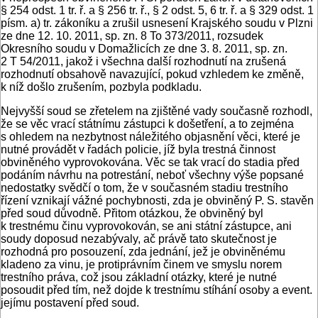
§ 254 odst. 1 tr. ř. a § 256 tr. ř., § 2 odst. 5, 6 tr. ř. a § 329 odst. 1
písm. a) tr. zákoníku a zrušil usnesení Krajského soudu v Plzni
ze dne 12. 10. 2011, sp. zn. 8 To 373/2011, rozsudek
Okresního soudu v Domažlicích ze dne 3. 8. 2011, sp. zn.
2 T 54/2011, jakož i
všechna další rozhodnutí na zrušená
rozhodnutí obsahově navazující, pokud vzhledem ke změně,
k níž došlo zrušením, pozbyla podkladu.
Nejvyšší soud se zřetelem na zjištěné vady současně rozhodl,
že se věc vrací státnímu zástupci k došetření, a to zejména
s ohledem na nezbytnost náležitého objasnění věci, které je
nutné provádět v řadách policie, jíž byla trestná činnost
obviněného vyprovokována. Věc se tak vrací do stadia před
podáním návrhu na potrestání, neboť všechny výše popsané
nedostatky svědčí o tom, že v současném stadiu trestního
řízení vznikají vážné pochybnosti, zda je obviněný P. S. stavěn
před soud důvodně. Přitom otázkou, že obviněný byl
k trestnému činu vyprovokován, se ani státní zástupce, ani
soudy doposud nezabývaly, ač právě tato skutečnost je
rozhodná pro posouzení, zda jednání, jež je obviněnému
kladeno za vinu, je protiprávním činem ve smyslu norem
trestního práva, což jsou základní otázky, které je nutné
posoudit před tím, než dojde k trestnímu stíhání osoby a event.
jejímu postavení před soud.