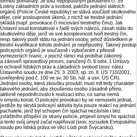
formou pomáhaly. Je totiž nepřípustným porušením čl. 39
Listiny základních práv a svobod, pakliže jednání státních
orgánů (Policie České republiky) se stává součástí skutkového
děje, celé posloupnosti úkonů, z nichž se trestné jednání
skládá (např. provokace či iniciování trestného činu). Jak
Ústavní soud konstatoval v řadě svých nálezů, zásah státu do
skutkového děje, jenž ve své komplexnosti tvoří trestný čin,
resp. takový podíl státu na jednání osoby, jehož důsledkem je
trestní kvalifikace tohoto jednání, je nepřípustný. Takový postup
policejních orgánů je současně i vybočením z přesně
vymezených hranic, v jejichž rámci má probíhat zákonný
a zároveň spravedlivý proces, zaručený čl. 6 odst. 1 Úmluvy
o ochraně lidských práv a základních svobod (srov. nález
Ústavního soudu ze dne 25. 3. 2003, sp. zn. II. ÚS 710/2001,
uveřejněný pod č. 100 ve sv. 30 Sb. nál. a usn. ÚS ČR).
Jednání osoby, která zkoušku provádí, musí mít tedy charakter
takového jednání, aby zkoušenou osobu zásadně přímo,
aktivně nepodněcovalo k realizaci toho, co sama nemá
v úmyslu konat. O policejní provokaci by se nemuselo jednat,
jestliže by skrytá policejní aktivita byla pouze reakcí na jednání
pachatele, jenž byl schopen čin spáchat nezávisle i bez
zvláštního přispění ze strany policie, projevil úmysl ho spáchat
a tento svůj úmysl začal naplňovat (srov. rozsudek Evropského
soudu pro lidská práva ve věci Lüdi proti Švýcarsku).