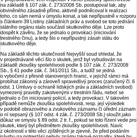
na základě § 107 zák. č. 273/2008 Sb. postupoval tak, aby
obviněného zásadně přímo, aktivně podněcoval k realizaci
toho, co sám nemá v úmyslu konat, a tak nepřípustně v rozporu
s článkem 39 Listiny základních práv a svobod se toto jednání
státního orgánu stalo součástí skutkového děje. Lze proto
dospět k závěru, že se jednalo o provokaci (iniciování
trestného činu), a tedy šlo o nepřípustný zásah státu do
skutkového děje.
Na základě těchto skutečností Nejvyšší soud shledal, že
v projednávané věci šlo o skutek, jenž byl vybudován na
základě zkoušky spolehlivosti podle § 107 zák. č. 273/2008
Sb., § 41 podle zák. č. 341/2011 Sb., a tudíž se jedná
o vybočení z přesně stanovených hranic, v jejichž rámci má
probíhat zákonný a zároveň spravedlivý proces (zaručený čl. 6
odst. 1 Úmluvy o ochraně lidských práv a základních svobod)
vymezený pravidly zakotvenými v trestním řádu, neboť se
jednalo o čin iniciovaný policií, a tedy provokaci. V takovém
případě nemůže zkouška spolehlivosti, resp. její výsledek
v podobě obrazového a zvukového záznamu či úřední záznam
o ní sepsaný (§ 107 odst. 4 zák. č. 273/2008 Sb.) sloužit jako
důkaz ve smyslu § 89 odst. 2 tr. ř., pokud se toto řízení vede pro
skutek, který byl předmětem zkoušky spolehlivosti. Navíc
z okolností v této věci zjištěných je zjevné, že před podáním
návrhu na potrestání nebyly známy takové poznatky, které by