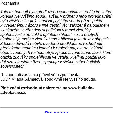
Poznámka:
Toto rozhodnutí bylo předloženo evidenčnímu senátu trestního
kolegia Nejvyššího soudu, avšak v průběhu jeho projednávání
bylo zjištěno, že jiný senát Nejvyššího soudu při respektu
k uvedenému názoru v jiné trestní věci založené na odlišném
skutkovém závěru (kdy si policista v rámci zkoušky
spolehlivosti sám řekl o úplatek) shledal, že za určitých
okolností je možné zkoušku spolehlivosti jako důkaz připustit.
Z těchto důvodů nebylo uvedené předkládané rozhodnutí
předloženo trestnímu kolegiu k projednání, ale na základě
obou uvedených rozhodnutí je zpracováváno stanovisko, které
otázku zkoušky spolehlivosti ve vztahu k jejímu použití jako
důkazu v trestním řízení zpracuje v širších zobecňujících
souvislostech.
Rozhodnutí zaslala a právní větu zpracovala
JUDr.
Milada Šámalová,
soudkyně Nejvyššího soudu.
Plné znění rozhodnutí naleznete na www.bulletin-
advokacie.cz.