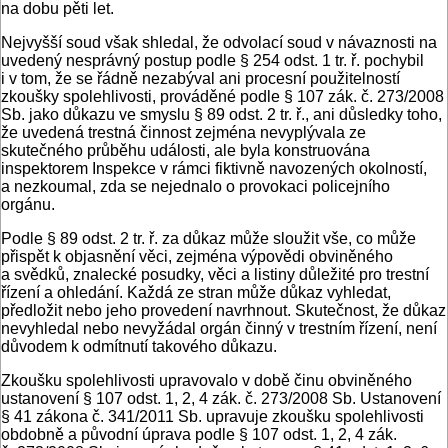
na dobu pěti let.
Nejvyšší soud však shledal, že odvolací soud v návaznosti na
uvedený nesprávný postup podle § 254 odst. 1 tr. ř. pochybil
i v tom, že se řádně nezabýval ani procesní použitelností
zkoušky spolehlivosti, prováděné podle § 107 zák. č. 273/2008
Sb. jako důkazu ve smyslu § 89 odst. 2 tr. ř., ani důsledky toho,
že uvedená trestná činnost zejména nevyplývala ze
skutečného průběhu události, ale byla konstruována
inspektorem Inspekce v rámci fiktivně navozených okolností,
a nezkoumal, zda se nejednalo o provokaci policejního
orgánu.
Podle § 89 odst. 2 tr. ř. za důkaz může sloužit vše, co může
přispět k objasnění věci, zejména výpovědi obviněného
a svědků, znalecké posudky, věci a listiny důležité pro trestní
řízení a ohledání. Každá ze stran může důkaz vyhledat,
předložit nebo jeho provedení navrhnout. Skutečnost, že důkaz
nevyhledal nebo nevyžádal orgán činný v trestním řízení, není
důvodem k odmítnutí takového důkazu.
Zkoušku spolehlivosti upravovalo v době činu obviněného
ustanovení § 107 odst. 1, 2, 4 zák. č. 273/2008 Sb. Ustanovení
§ 41 zákona č. 341/2011 Sb. upravuje zkoušku spolehlivosti
obdobně a původní úprava podle § 107 odst. 1, 2, 4 zák.