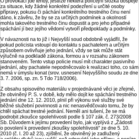
O provokaci jde tehdy, jestliže některá policejní složka dospěje
za situace, kdy žádné konkrétní podezření u určité osoby
přípravy, pokusu či páchání konkrétního trestného činu není
dáno, k závěru, že by se za určitých podmínek a okolností
mohla takového trestného činu dopustit a pro jeho případné
spáchání jí bez jejího vědomí vytvoří předpoklady a podmínky.
V návaznosti na to již i Nejvyšší soud obdobně vyjádřil, že
pokud policista vstoupí do kontaktu s pachatelem a určitým
způsobem ovlivňuje jeho jednání, vždy se tak může stát
výlučně na podkladě zákona, formou a v rozsahu zákonem
stanoveném. Tento vstup policie musí mít charakter pasivního
jednání, aby pachatele nepodněcovalo k realizaci toho, co sám
nemá v úmyslu konat (srov. usnesení Nejvyššího soudu ze dne
3. 7. 2006, sp. zn. 5 Tdo 718/2006).
Z obsahu spisového materiálu v projednávané věci je zřejmé,
že obviněný P. S. v době, kdy mělo dojít ke spáchání trestného
jednání dne 12. 12. 2010, plnil při výkonu své služby své
běžné služební povinnosti a nic nenasvědčovalo tomu, že by
chtěl spáchat trestné jednání. Neměl ani tušení, že se má
podrobit zkoušce spolehlivosti podle § 107 zák. č. 273/2008
Sb. Důvodem k jejímu provedení bylo, jak vyplývá z „Žádosti
o povolení k provedení zkoušky spolehlivosti“ ze dne 5. 10.
2010 (č. l. 20 až 23), zjištění, že obviněný je zadlužený