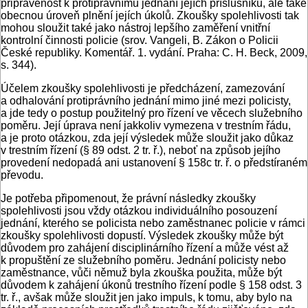
připravenost k protiprávnímu jednání jejích příslušníků, ale také
obecnou úroveň plnění jejích úkolů. Zkoušky spolehlivosti tak
mohou sloužit také jako nástroj lepšího zaměření vnitřní
kontrolní činnosti policie (srov. Vangeli, B. Zákon o Policii
České republiky. Komentář. 1. vydání. Praha: C. H. Beck, 2009,
s. 344).
Účelem zkoušky spolehlivosti je předcházení, zamezování
a odhalování protiprávního jednání mimo jiné mezi policisty,
a jde tedy o postup použitelný pro řízení ve věcech služebního
poměru. Její úprava není jakkoliv vymezena v trestním řádu,
a je proto otázkou, zda její výsledek může sloužit jako důkaz
v trestním řízení (§ 89 odst. 2 tr. ř.), neboť na způsob jejího
provedení nedopadá ani ustanovení § 158c tr. ř. o předstíraném
převodu.
Je potřeba připomenout, že právní následky zkoušky
spolehlivosti jsou vždy otázkou individuálního posouzení
jednání, kterého se policista nebo zaměstnanec policie v rámci
zkoušky spolehlivosti dopustí. Výsledek zkoušky může být
důvodem pro zahájení disciplinárního řízení a může vést až
k propuštění ze služebního poměru. Jednání policisty nebo
zaměstnance, vůči němuž byla zkouška použita, může být
důvodem k zahájení úkonů trestního řízení podle § 158 odst. 3
tr. ř., avšak může sloužit jen jako impuls, k tomu, aby bylo na