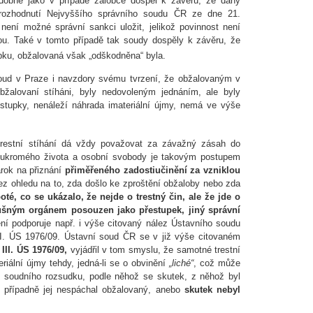
odobně jako v případě žalobce dospěl k závěru, že daný
 rozhodnutí Nejvyššího správního soudu ČR ze dne 21.
není možné správní sankci uložit, jelikož povinnost není
u. Také v tomto případě tak soudy dospěly k závěru, že
pku, obžalovaná však „odškodněna“ byla.
ud v Praze i navzdory svému tvrzení, že obžalovaným v
obžalovaní stíháni, byly nedovoleným jednáním, ale byly
estupky, nenáleží náhrada imateriální újmy, nemá ve výše
restní stíhání dá vždy považovat za závažný zásah do
 soukromého života a osobní svobody je takovým postupem
árok na přiznání
přiměřeného zadostiučinění za vzniklou
bez ohledu na to, zda došlo ke zproštění obžaloby nebo zda
oté, co se ukázalo
, že nejde o trestný čin, ale že jde o
lušným orgánem posouzen jako přestupek, jiný správní
ení podporuje např. i výše citovaný nález Ústavního soudu
II. ÚS 1976/09. Ústavní soud ČR se v již výše citovaném
 III. ÚS 1976/09,
vyjádřil v tom smyslu, že samotné trestní
eriální újmy tehdy, jedná-li se o obvinění
„liché“
, což může
o soudního rozsudku, podle něhož se skutek, z něhož byl
l, případně jej nespáchal obžalovaný, anebo
skutek nebyl