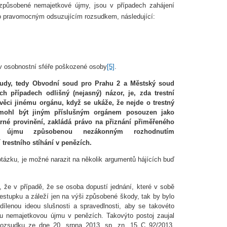
h způsobené nemajetkové újmy, jsou v případech zahájení
čilo pravomocným odsuzujícím rozsudkem, následující:
 v osobnostní sféře poškozené osoby
[5]
.
oudy, tedy Obvodní soud pro Prahu 2 a Městský soud
h případech odlišný (nejasný) názor, je, zda trestní
 věci jinému orgánu, když se
ukáže, že nejde o trestný
y mohl být jiným příslušným orgánem posouzen jako
árné provinění, zakládá právo na přiznání přiměřeného
ou újmu způsobenou nezákonným rozhodnutím
restního stíhání v penězích.
otázku, je možné narazit na několik argumentů hájících buď
 že v případě, že se osoba dopustí jednání, které v sobě
řestupku a záleží jen na výši způsobené škody, tak by bylo
ílenou ideou slušnosti a spravedlnosti, aby se takovéto
ou nemajetkovou újmu v penězích. Takovýto postoj zaujal
ozsudku ze dne 20. srpna 2013, sp. zn. 15 C 92/2013,