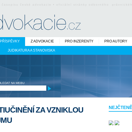
o časopisu české advokacie • oficiální stránky odborného právnick
PŘÍSPĚVKY
Z ADVOKACIE
PRO INZERENTY
PRO AUTORY
JUDIKATURA A STANOVISKA
HLEDAT NA WEBU
NEJČTENĚ
IUČINĚNÍ ZA VZNIKLOU
JMU