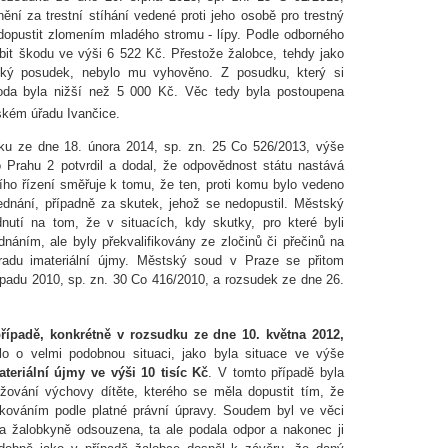
ění za trestní stíhání vedené proti jeho osobě pro trestný
 dopustit zlomením mladého stromu - lípy. Podle odborného
it škodu ve výši 6 522 Kč. Přestože žalobce, tehdy jako
cký posudek, nebylo mu vyhověno. Z posudku, který si
koda byla nižší než 5 000 Kč. Věc tedy byla postoupena
ském úřadu Ivančice.
u ze dne 18. února 2014, sp. zn. 25 Co 526/2013, výše
Prahu 2 potvrdil a dodal, že odpovědnost státu nastává
ího řízení směřuje k tomu, že ten, proti komu bylo vedeno
 jednání, případně za skutek, jehož se nedopustil. Městský
utí na tom, že v situacích, kdy skutky, pro které byli
dnáním, ale byly překvalifikovány ze zločinů či přečinů na
radu imateriální újmy. Městský soud v Praze se přitom
topadu 2010, sp. zn. 30 Co 416/2010, a rozsudek ze dne 26.
řípadě, konkrétně v rozsudku ze dne 10. května 2012,
lo o velmi podobnou situaci, jako byla situace ve výše
teriální újmy ve výši 10 tisíc Kč
. V tomto případě byla
ožování výchovy dítěte, kterého se měla dopustit tím, že
kováním podle platné právní úpravy. Soudem byl ve věci
la žalobkyně odsouzena, ta ale podala odpor a nakonec ji