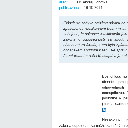
autor:
JUDr. Andrej Lobotka
publikováno:
16.10.2014
Článek se zabývá otázkou nároku na p
způsobenou nezákonným trestním stíhán
zahájeno, je nakonec kvalifikován jako
zákona o odpovědnosti za škodu s
zákonem) za škodu, která byla způso
občanském soudním řízení, ve správním
řízení trestním nebo b) nesprávným ú
Bez ohledu na
úředním post
odpovědnosti
nemajetkovou 
poskytne v pen
jinak a samotn
[2]
Nezákonným ro
zákona odpovídat, se může za určitých oko