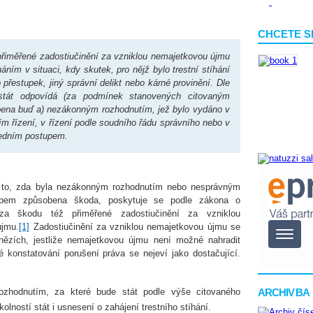
CHCETE S
řiměřené zadostiučinění za vzniklou nemajetkovou újmu
ím v situaci, kdy skutek, pro nějž bylo trestní stíhání
 přestupek, jiný správní delikt nebo kárné provinění. Dle
tát odpovídá (za podmínek stanovených citovaným
bena buď a) nezákonným rozhodnutím, jež bylo vydáno v
 řízení, v řízení podle soudního řádu správního nebo v
ředním postupem.
 to, zda byla nezákonným rozhodnutím nebo nesprávným
upem způsobena škoda, poskytuje se podle zákona o
 za škodu též přiměřené zadostiučinění za vzniklou
újmu.
[1]
Zadostiučinění za vzniklou nemajetkovou újmu se
ězích, jestliže nemajetkovou újmu není možné nahradit
é konstatování porušení práva se nejeví jako dostačující.
zhodnutím, za které bude stát podle výše citovaného
ARCHIV BA
lností stát i usnesení o zahájení trestního stíhání.