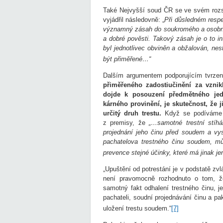
Také Nejvyšší soud ČR se ve svém roz
vyjádřil následovně: „
Při důsledném respe
významný zásah do soukromého a osobního
a dobré pověsti. Takový zásah je o to in
byl jednotlivec obviněn a obžalován, nes
být přiměřené…“
Dalším argumentem podporujícím tvrzení
přiměřeného zadostiučinění za vzni
dojde k posouzení předmětného jedn
kárného provinění, je skutečnost, že 
určitý druh trestu.
Když se podíváme n
z premisy, že
„…samotné trestní stíhán
projednání jeho činu před soudem a vys
pachatelova trestného činu soudem, mů
prevence stejné účinky, které má jinak jen
„Upuštění od potrestání je v podstatě z
není pravomocně rozhodnuto o tom, že
samotný fakt odhalení trestného činu, j
pachateli, soudní projednávání činu a pa
uložení trestu soudem.“
[7]