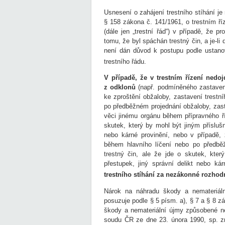
Usnesení o zahájení trestního stíhání j
§ 158 zákona č. 141/1961, o trestním ří
(dále jen „trestní řád“) v případě, že 
tomu, že byl spáchán trestný čin, a je-li
není dán důvod k postupu podle ustano
trestního řádu.
V případě, že v trestním řízení ned
z odklonů
(např. podmíněného zastavení
ke zproštění obžaloby, zastavení trestní
po předběžném projednání obžaloby, zast
věci jinému orgánu během přípravného ří
skutek, který by mohl být jiným přísluš
nebo kárné provinění, nebo v případě, 
během hlavního líčení nebo po předbě
trestný čin, ale že jde o skutek, kte
přestupek, jiný správní delikt nebo ká
trestního stíhání za nezákonné rozhod
Nárok na náhradu škody a nemateriáln
posuzuje podle § 5 písm. a), § 7 a § 8 
škody a nemateriální újmy způsobené n
soudu ČR ze dne 23. února 1990, sp. z