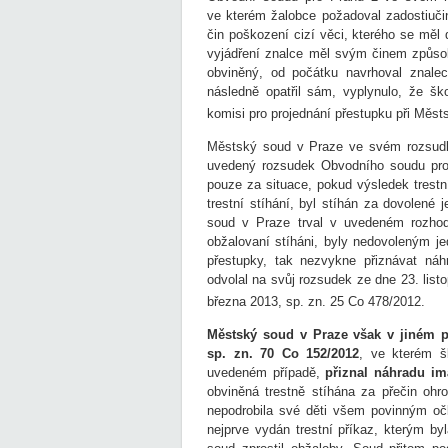
ve kterém žalobce požadoval zadostiučin
čin poškození cizí věci, kterého se měl
vyjádření znalce měl svým činem způsob
obviněný, od počátku navrhoval znale
následně opatřil sám, vyplynulo, že š
komisi pro projednání přestupku při Měst
Městský soud v Praze ve svém rozsudk
uvedený rozsudek Obvodního soudu pro 
pouze za situace, pokud výsledek trestn
trestní stíhání, byl stíhán za dovolené
soud v Praze trval v uvedeném rozhodn
obžalovaní stíháni, byly nedovoleným je
přestupky, tak nezvykne přiznávat náh
odvolal na svůj rozsudek ze dne 23. lis
března 2013, sp. zn. 25 Co 478/2012.
Městský soud v Praze však v jiném p
sp. zn. 70 Co 152/2012
, ve kterém š
uvedeném případě,
přiznal náhradu ima
obviněná trestně stíhána za přečin ohr
nepodrobila své děti všem povinným oč
nejprve vydán trestní příkaz, kterým by