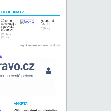
I OBJEDNAT?
Zákon o
Nesporná
advokacii a
řízení I
stavovské
450 Kč
předpisy
Wolters
Kluwer
přejít k recenzím (všechy tituly)
ANKETA
Vítáte zavedení advokátního