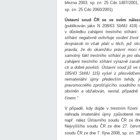
března 2003, sp. zn. 25 Cdo 1487/2001,
sp. zn. 25 Cdo 2060/2001).
Ústavní soud ČR se ve svém nálezu 
(publikován jako N 208/63 SbNU 419) o
v důsledku zahájení trestního stíhání
stíhání negativně ovlivňuje osobní život
dvojnásob to však platí u těch, jež sk
pravda, že do okamžiku právní moci ro
samotný fakt trestního stíhání je pro o
zahájení trestního stíhání výrazně zasa
cti a dobré pověsti. Ústavní soud již v
185/43 SbNU 115) vyšel z přesvědčení,
nemateriální újmy především tehdy, 
pravomocného zprošťujícího soudního r
obviněn a obžalován, nestal, případně
činem.“
V případě, kdy dojde v trestním řízení
náhrada imateriální újmy způsobené ne
např. nález Ústavního soudu ČR ze dne
Nejvyššího soudu ČR ze dne 27. červn
soudu ČR ze dne 7. října 2008, sp. zn. 2