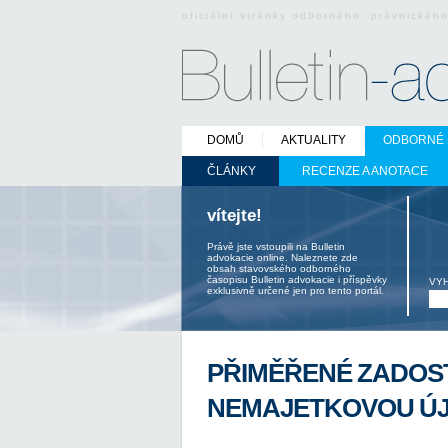
oficiální stránky odborného právnickéh
DOMŮ
AKTUALITY
ODBORNÉ 
ČLÁNKY
RECENZE A ANOTACE
vítejte!
Právě jste vstoupili na Bulletin
advokacie online. Naleznete zde
obsah stavovského odborného
časopisu Bulletin advokacie i příspěvky
VY
exklusivně určené jen pro tento portál.
PŘIMĚŘENÉ ZADOST
NEMAJETKOVOU Ú