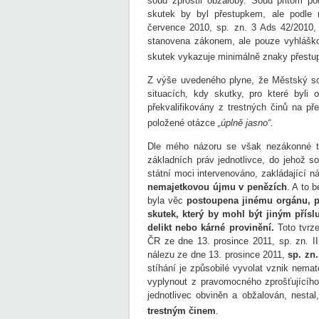
soud zprostil obžaloby. Soud přitom p
skutek by byl přestupkem, ale podle
července 2010, sp. zn. 3 Ads 42/2010, 
stanovena zákonem, ale pouze vyhláško
skutek vykazuje minimálně znaky přestu
Z výše uvedeného plyne, že Městský so
situacích, kdy skutky, pro které byli 
překvalifikovány z trestných činů na př
položené otázce
„úplně jasno“.
Dle mého názoru se však nezákonné t
základních práv jednotlivce, do jehož
státní moci intervenováno, zakládající n
nemajetkovou újmu v penězích
. A to 
byla věc
postoupena jinému orgánu, p
skutek, který by mohl být jiným přís
delikt nebo kárné provinění.
Toto tvrz
ČR ze dne 13. prosince 2011, sp. zn. I
nálezu ze dne 13. prosince 2011,
sp. zn.
stíhání je způsobilé vyvolat vznik nemat
vyplynout z pravomocného zprošťujícíh
jednotlivec obviněn a obžalován, nesta
trestným činem
.