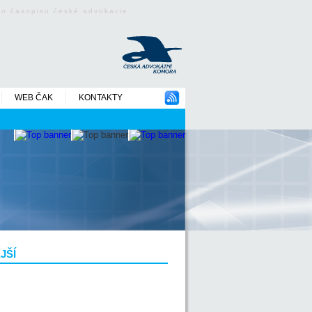
ého časopisu české advokacie
WEB ČAK
KONTAKTY
JŠÍ