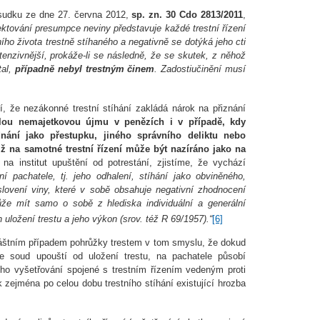
sudku ze dne 27. června 2012,
sp. zn. 30 Cdo 2813/2011
,
ktování presumpce neviny představuje každé trestní řízení
 života trestně stíhaného a negativně se dotýká jeho cti
tenzivnější, prokáže-li se následně, že se skutek, z něhož
tal,
případně nebyl trestným činem
. Zadostiučinění musí
, že nezákonné trestní stíhání zakládá nárok na přiznání
klou nemajetkovou újmu v penězích i v případě, kdy
ání jako přestupku, jiného správního deliktu nebo
již na samotné trestní řízení může být nazíráno jako na
a institut upuštění od potrestání, zjistíme, že vychází
í pachatele, tj. jeho odhalení, stíhání jako obviněného,
lovení viny, které v sobě obsahuje negativní zhodnocení
že mít samo o sobě z hlediska individuální a generální
 uložení trestu a jeho výkon (srov. též R 69/1957).“
[6]
vláštním případem pohrůžky trestem v tom smyslu, že dokud
 soud upouští od uložení trestu, na pachatele působí
eho vyšetřování spojené s trestním řízením vedeným proti
k zejména po celou dobu trestního stíhání existující hrozba