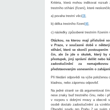
Kritéria, která mohou indikovat rozsa
trestního stíhání (řízení), které neskon
a) povaha trestní věci
[3]
,
b) délka trestního řízení
[4]
,
c) následky způsobené trestním řízením
Otázkou, na kterou mají příslušné s
v Praze, v současné době v některýc
stíhání, které se skončí postoupením
čin, ale že jde o skutek, který b
přestupek, jiný správní delikt nebo k
zadostiučinění za nemajetkov
představovaným usnesením o zahájení t
Při hledání odpovědi na výše položenou 
kladnou, nebo zápornou odpověď.
Na jedné straně se dá argumentovat tím,
nese znaky buď trestného činu, nebo i p
v rozporu s dobrými mravy a obecně sd
osobě dostalo zadostiučinění za vznikl
Obvodní soudu pro Prahu 2 ve svém r