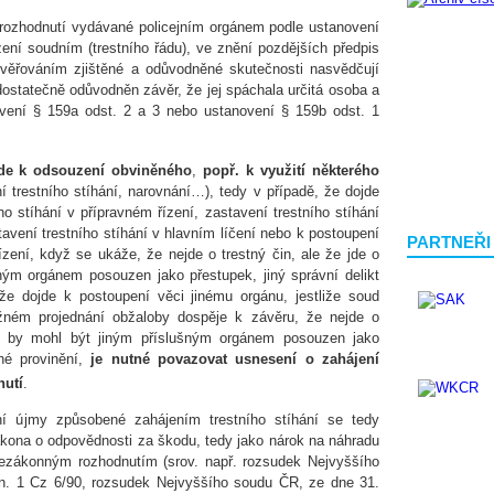
e rozhodnutí vydávané policejním orgánem podle ustanovení
zení soudním (trestního řádu), ve znění pozdějších předpis
prověřováním zjištěné a odůvodněné skutečnosti nasvědčují
 dostatečně odůvodněn závěr, že jej spáchala určitá osoba a
vení § 159a odst. 2 a 3 nebo ustanovení § 159b odst. 1
ojde k odsouzení obviněného
,
popř. k využití některého
 trestního stíhání, narovnání…), tedy v případě, že dojde
ho stíhání v přípravném řízení, zastavení trestního stíhání
avení trestního stíhání v hlavním líčení nebo k postoupení
PARTNEŘI
zení, když se ukáže, že nejde o trestný čin, ale že jde o
ným orgánem posouzen jako přestupek, jiný správní delikt
že dojde k postoupení věci jinému orgánu, jestliže soud
žném projednání obžaloby dospěje k závěru, že nejde o
rý by mohl být jiným příslušným orgánem posouzen jako
rné provinění,
je nutné povazovat usnesení o zahájení
nutí
.
í újmy způsobené zahájením trestního stíhání se tedy
zákona o odpovědnosti za škodu, tedy jako nárok na náhradu
ezákonným rozhodnutím (srov. např. rozsudek Nejvyššího
n. 1 Cz 6/90, rozsudek Nejvyššího soudu ČR, ze dne 31.