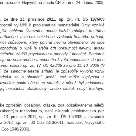
 či rozsudek Nejvyššího soudu ČR ze dne 24. dubna 2003,
ze dne 13. prosince 2011, sp. zn. III. ÚS 1976/09
becně vyjádřil k problematice nemateriální újmy vzniklé
:
„Dle náhledu Ústavního soudu každé zahájení trestního
 stíhaného, a to bez ohledu na výsledek trestního stíhání;
ončí způsobem, který potvrdí nevinu obviněného. Je sice
zhodnutí o vině je třeba ctít presumpci neviny, avšak
bviněného zátěží psychickou a mnohdy i finanční. Samotné
huje do soukromého a osobního života jednotlivce, do jeho
e svém nálezu sp. zn. IV. ÚS 428/05 ze dne 11. 10. 2006 (N
 že samotné trestní stíhání je způsobilé vyvolat vznik
jedná-li se o obvinění „liché“, což může vyplynout z
ozsudku, podle něhož se skutek, z něhož byl jednotlivec
 jej nespáchal obžalovaný, anebo skutek nebyl trestným
 ke zproštění obžaloby, otázka, zda obžalovanému náleží
zákonným rozhodnutím, není nikterak problematická (viz
 13. prosince 2011, sp. zn. III. ÚS 1976/09 a rozsudek
a 2012, sp. zn. 30 Cdo 2813/2011, rozsudek Nejvyššího
8 Cdo 1548/2006).