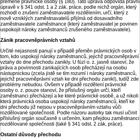
přeměně právnické osoby (§ 180). Tato úprava odpovídá právní
úpravě v § 341 odst. 1 a 2 zák. práce, podle nichž orgán, který
rozhodl o zrušení zaměstnavatele rozdělením, určí, který z
nově vzniklých zaměstnavatelů přijímá od dosavadního
zaměstnavatele zaměstnance (který zaměstnavatel je povinen
uspokojit nároky zaměstnanců zrušeného zaměstnavatele).
Zánik pracovněprávních vztahů
Určité nejasnosti panují v případě přeměn právnických osob v
tom, kdo uspokojí nároky zaměstnanců, jejichž pracovněprávní
vztahy do dne přechodu zanikly. U fúzí o. z. jasně stanoví, že
práva a povinnosti zanikajících osob přecházejí na osobu
nástupnickou (zcela jistě se tím rozumí i nároky zaměstnanců,
jejichž pracovněprávní vztah ke dni přechodu zanikl), tudíž zde
problémy nebudou. Ovšem v případě rozdělení právnické
osoby o. z. pouze stanoví, že příslušný orgán určí, kteří
zaměstnanci přecházejí a ke které právnické osobě, a už nikoli
která právnická osoba uspokojí nároky zaměstnanců, kteří ke
dni přechodu již nejsou v pracovněprávním vztahu vůči
rozdělované společnosti. Podle názoru autorky tak musí učinit
příslušný orgán současně s určením, kam přejdou zaměstnanci
rozdělované společnosti (také § 341 odst. 2 zák, práce).
Ostatní důvody přechodu