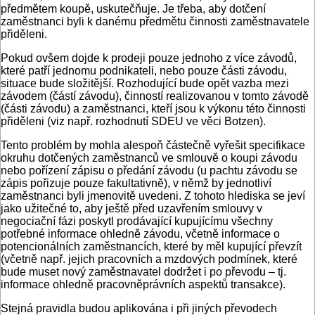
předmětem koupě, uskutečňuje. Je třeba, aby dotčení
zaměstnanci byli k danému předmětu činnosti zaměstnavatele
přiděleni.
Pokud ovšem dojde k prodeji pouze jednoho z více závodů,
které patří jednomu podnikateli, nebo pouze části závodu,
situace bude složitější. Rozhodující bude opět vazba mezi
závodem (částí závodu), činností realizovanou v tomto závodě
(části závodu) a zaměstnanci, kteří jsou k výkonu této činnosti
přiděleni (viz např. rozhodnutí SDEU ve věci Botzen).
Tento problém by mohla alespoň částečně vyřešit specifikace
okruhu dotčených zaměstnanců ve smlouvě o koupi závodu
nebo pořízení zápisu o předání závodu (u pachtu závodu se
zápis pořizuje pouze fakultativně), v němž by jednotliví
zaměstnanci byli jmenovitě uvedeni. Z tohoto hlediska se jeví
jako užitečné to, aby ještě před uzavřením smlouvy v
negociační fázi poskytl prodávající kupujícímu všechny
potřebné informace ohledně závodu, včetně informace o
potencionálních zaměstnancích, které by měl kupující převzít
(včetně např. jejich pracovních a mzdových podmínek, které
bude muset nový zaměstnavatel dodržet i po převodu – tj.
informace ohledně pracovněprávních aspektů transakce).
Stejná pravidla budou aplikována i při jiných převodech