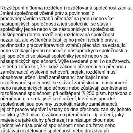
Rozštěpením (forma rozdělení) rozdělovaná společnost zaniká.
Jmění společnosti včetně práv a povinností z
pracovněprávních vztahů přechází na jednu nebo více
nástupnických společností a její společníci se stávají
společníky jedné nebo více nástupnických společností.
Odštěpením (forma rozdělení) rozdělovaná společnost
nezaniká, ale vyčleněná část jejího jmění (včetně práv a
povinností z pracovněprávních vztahů) přechází na existující
nebo vznikající jednu nebo více nástupnických společností a
její společníci se stávají společníky jedné nebo více
nástupnických společností. Výše uvedené platí i o družstvech.
Je třeba zdůraznit, že i když zákon o přeměnách o přechodu
zaměstnanců výslovně nehovoří, projekt rozdělení musí
obsahovat určení, kteří zaměstnanci zanikající nebo
rozdělované společnosti se stávají zaměstnanci nástupnické
nebo nástupnických společností nebo zůstávají zaměstnanci
rozdělované společnosti při odštěpení [§ 250 písm. h)zákona o
přeměnách] a zcela jistě také určení, které nástupnické
společnosti jsou povinny uspokojit nároky zaměstnanců,
jejichž pracovněprávní vztahy do dne přechodu zanikly [tohoto
se týká § 250 písm. i) zákona o přeměnách – tj. určení, jaký
majetek a jaké dluhy přecházejí na nástupnickou nebo
jednotlivé nástupnické společnosti nebo družstva nebo
zůstávají rozdělované společnosti nebo družstvu při