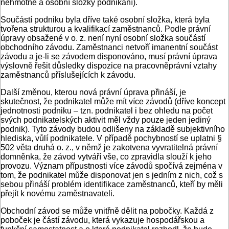
nehmotné a osobní složky podnikání).
Součástí podniku byla dříve také osobní složka, která byla
tvořena strukturou a kvalifikací zaměstnanců. Podle právní
úpravy obsažené v o. z. není nyní osobní složka součástí
obchodního závodu. Zaměstnanci netvoří imanentní součást
závodu a je-li se závodem disponováno, musí právní úprava
výslovně řešit důsledky dispozice na pracovněprávní vztahy
zaměstnanců příslušejících k závodu.
Další změnou, kterou nová právní úprava přináší, je
skutečnost, že podnikatel může mít více závodů (dříve koncept
jednotnosti podniku – tzn. podnikatel i bez ohledu na počet
svých podnikatelských aktivit měl vždy pouze jeden jediný
podnik). Tyto závody budou odlišeny na základě subjektivního
hlediska, vůlí podnikatele. V případě pochybností se uplatni §
502 věta druhá o. z., v němž je zakotvena vyvratitelná právní
domněnka, že závod vytváří vše, co zpravidla slouží k jeho
provozu. Význam přípustnosti více závodů spočívá zejména v
tom, že podnikatel může disponovat jen s jedním z nich, což s
sebou přináší problém identifikace zaměstnanců, kteří by měli
přejít k novému zaměstnavateli.
Obchodní závod se může vnitřně dělit na pobočky. Každá z
poboček je částí závodu, která vykazuje hospodářskou a