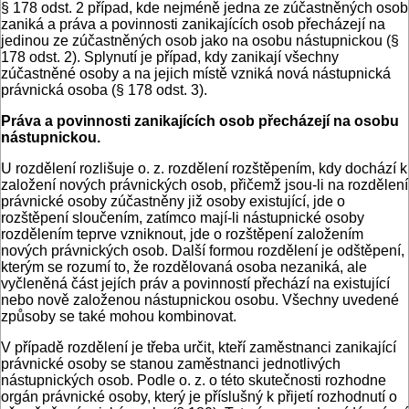
§ 178 odst. 2 případ, kde nejméně jedna ze zúčastněných osob
zaniká a práva a povinnosti zanikajících osob přecházejí na
jedinou ze zúčastněných osob jako na osobu nástupnickou (§
178 odst. 2). Splynutí je případ, kdy zanikají všechny
zúčastněné osoby a na jejich místě vzniká nová nástupnická
právnická osoba (§ 178 odst. 3).
Práva a povinnosti zanikajících osob přecházejí na osobu
nástupnickou.
U rozdělení rozlišuje o. z. rozdělení rozštěpením, kdy dochází k
založení nových právnických osob, přičemž jsou-li na rozdělení
právnické osoby zúčastněny již osoby existující, jde o
rozštěpení sloučením, zatímco mají-li nástupnické osoby
rozdělením teprve vzniknout, jde o rozštěpení založením
nových právnických osob. Další formou rozdělení je odštěpení,
kterým se rozumí to, že rozdělovaná osoba nezaniká, ale
vyčleněná část jejích práv a povinností přechází na existující
nebo nově založenou nástupnickou osobu. Všechny uvedené
způsoby se také mohou kombinovat.
V případě rozdělení je třeba určit, kteří zaměstnanci zanikající
právnické osoby se stanou zaměstnanci jednotlivých
nástupnických osob. Podle o. z. o této skutečnosti rozhodne
orgán právnické osoby, který je příslušný k přijetí rozhodnutí o