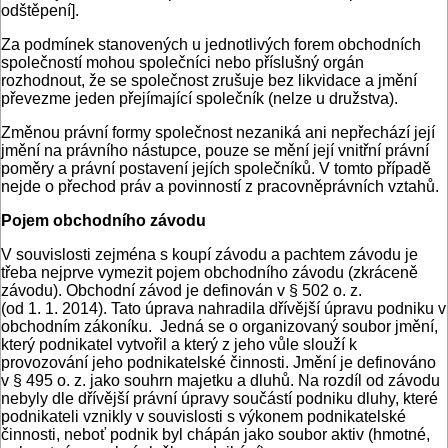
odštěpení].
Za podmínek stanovených u jednotlivých forem obchodních
společností mohou společníci nebo příslušný orgán
rozhodnout, že se společnost zrušuje bez likvidace a jmění
převezme jeden přejímající společník (nelze u družstva).
Změnou právní formy společnost nezaniká ani nepřechází její
jmění na právního nástupce, pouze se mění její vnitřní právní
poměry a právní postavení jejích společníků. V tomto případě
nejde o přechod práv a povinností z pracovněprávních vztahů.
Pojem obchodního závodu
V souvislosti zejména s koupí závodu a pachtem závodu je
třeba nejprve vymezit pojem obchodního závodu (zkráceně
závodu). Obchodní závod je definován v § 502 o. z.
(od 1. 1. 2014). Tato úprava nahradila dřívější úpravu podniku v
obchodním zákoníku. Jedná se o organizovaný soubor jmění,
který podnikatel vytvořil a který z jeho vůle slouží k
provozování jeho podnikatelské činnosti. Jmění je definováno
v § 495 o. z. jako souhrn majetku a dluhů. Na rozdíl od závodu
nebyly dle dřívější právní úpravy součástí podniku dluhy, které
podnikateli vznikly v souvislosti s výkonem podnikatelské
činnosti, neboť podnik byl chápán jako soubor aktiv (hmotné,