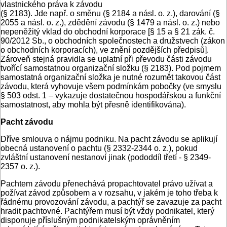
vlastnického práva k závodu
(§ 2183). Jde např. o směnu (§ 2184 a násl. o. z.), darování (§
2055 a násl. o. z.), zdědění závodu (§ 1479 a násl. o. z.) nebo
nepeněžitý vklad do obchodní korporace [§ 15 a § 21 zák. č.
90/2012 Sb., o obchodních společnostech a družstvech (zákon
o obchodních korporacích), ve znění pozdějších předpisů].
Zároveň stejná pravidla se uplatní při převodu části závodu
tvořící samostatnou organizační složku (§ 2183). Pod pojmem
samostatná organizační složka je nutné rozumět takovou část
závodu, která vyhovuje všem podmínkám pobočky (ve smyslu
§ 503 odst. 1 – vykazuje dostatečnou hospodářskou a funkční
samostatnost, aby mohla být přesně identifikována).
Pacht závodu
Dříve smlouva o nájmu podniku. Na pacht závodu se aplikují
obecná ustanovení o pachtu (§ 2332-2344 o. z.), pokud
zvláštní ustanovení nestanoví jinak (pododdíl třetí - § 2349-
2357 o. z.).
Pachtem závodu přenechává propachtovatel právo užívat a
požívat závod způsobem a v rozsahu, v jakém je toho třeba k
řádnému provozování závodu, a pachtýř se zavazuje za pacht
hradit pachtovné. Pachtýřem musí být vždy podnikatel, který
disponuje příslušným podnikatelským oprávněním