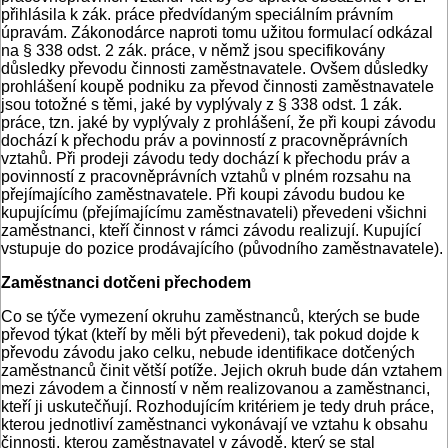
přihlásila k zák. práce předvídaným speciálním právním
úpravám. Zákonodárce naproti tomu užitou formulací odkázal
na § 338 odst. 2 zák. práce, v němž jsou specifikovány
důsledky převodu činnosti zaměstnavatele. Ovšem důsledky
prohlášení koupě podniku za převod činnosti zaměstnavatele
jsou totožné s těmi, jaké by vyplývaly z § 338 odst. 1 zák.
práce, tzn. jaké by vyplývaly z prohlášení, že při koupi závodu
dochází k přechodu práv a povinností z pracovněprávních
vztahů. Při prodeji závodu tedy dochází k přechodu práv a
povinností z pracovněprávních vztahů v plném rozsahu na
přejímajícího zaměstnavatele. Při koupi závodu budou ke
kupujícímu (přejímajícímu zaměstnavateli) převedeni všichni
zaměstnanci, kteří činnost v rámci závodu realizují. Kupující
vstupuje do pozice prodávajícího (původního zaměstnavatele).
Zaměstnanci dotčeni přechodem
Co se týče vymezení okruhu zaměstnanců, kterých se bude
převod týkat (kteří by měli být převedeni), tak pokud dojde k
převodu závodu jako celku, nebude identifikace dotčených
zaměstnanců činit větší potíže. Jejich okruh bude dán vztahem
mezi závodem a činností v něm realizovanou a zaměstnanci,
kteří ji uskutečňují. Rozhodujícím kritériem je tedy druh práce,
kterou jednotliví zaměstnanci vykonávají ve vztahu k obsahu
činnosti, kterou zaměstnavatel v závodě, který se stal