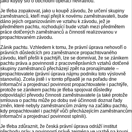
jako kdyby šlo o obchodní operaci nevratnou.
Je třeba zopakovat, jako u koupě závodu, že určení skupiny
zaměstnanců, kteří mají přejít k novému zaměstnavateli, bude
dáno jejich organizováním ve vztahu k závodu, jež je
předmětem pachtu, rozhodující bude vztah mezi předmětem
práce dotčených zaměstnanců a činností realizovanou v
propachtovaném závodu.
Zánik pachtu. Vzhledem k tomu, že právní úprava nehovoří o
právních důsledcích pro zaměstnance propachtovaného
závodu, kteří přešli k pachtýři, lze se domnívat, že se zánikem
pachtu práva a povinnosti z pracovněprávních vztahů dotčené
skupiny zaměstnanců přecházejí zpět na pronajímatele –
propachtovatele (právní úprava nájmu podniku toto výslovně
stanovila). Zcela jistě i v tomto případě je na pořadu dne
informační a projednací povinnost propachtovatele i pachtýře,
protože se zánikem pachtu je třeba spojovat důsledky
odpovídající převodu činnosti zaměstnavatele (a také protože
smlouva o pachtu může po dobu své účinnosti doznat řady
změn, které nebyly zaměstnancům známy na začátku pachtu,
kdy propachtovatel i pachtýř vůči přecházejícím zaměstnancům
informační a projednací povinnost splnili).
Je třeba zdůraznit, že česká právní úprava odráží institut
přechodu práv a povinností právě zejména ve vazbě na koupi