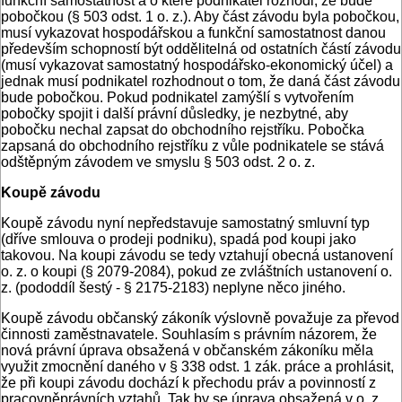
funkční samostatnost a o které podnikatel rozhodl, že bude
pobočkou (§ 503 odst. 1 o. z.). Aby část závodu byla pobočkou,
musí vykazovat hospodářskou a funkční samostatnost danou
především schopností být oddělitelná od ostatních částí závodu
(musí vykazovat samostatný hospodářsko-ekonomický účel) a
jednak musí podnikatel rozhodnout o tom, že daná část závodu
bude pobočkou. Pokud podnikatel zamýšlí s vytvořením
pobočky spojit i další právní důsledky, je nezbytné, aby
pobočku nechal zapsat do obchodního rejstříku. Pobočka
zapsaná do obchodního rejstříku z vůle podnikatele se stává
odštěpným závodem ve smyslu § 503 odst. 2 o. z.
Koupě závodu
Koupě závodu nyní nepředstavuje samostatný smluvní typ
(dříve smlouva o prodeji podniku), spadá pod koupi jako
takovou. Na koupi závodu se tedy vztahují obecná ustanovení
o. z. o koupi (§ 2079-2084), pokud ze zvláštních ustanovení o.
z. (pododdíl šestý - § 2175-2183) neplyne něco jiného.
Koupě závodu občanský zákoník výslovně považuje za převod
činnosti zaměstnavatele. Souhlasím s právním názorem, že
nová právní úprava obsažená v občanském zákoníku měla
využit zmocnění daného v § 338 odst. 1 zák. práce a prohlásit,
že při koupi závodu dochází k přechodu práv a povinností z
pracovněprávních vztahů. Tak by se úprava obsažená v o. z.