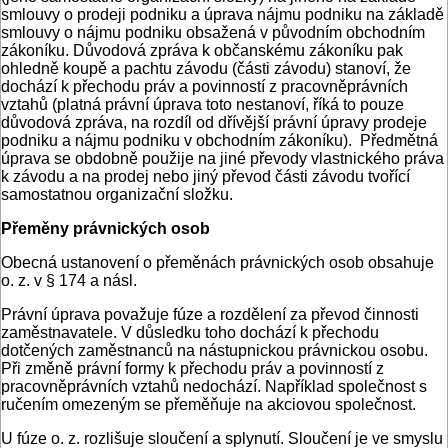
smlouvy o prodeji podniku a úprava nájmu podniku na základě
smlouvy o nájmu podniku obsažená v původním obchodním
zákoníku. Důvodová zpráva k občanskému zákoníku pak
ohledně koupě a pachtu závodu (části závodu) stanoví, že
dochází k přechodu práv a povinností z pracovněprávních
vztahů (platná právní úprava toto nestanoví, říká to pouze
důvodová zpráva, na rozdíl od dřívější právní úpravy prodeje
podniku a nájmu podniku v obchodním zákoníku). Předmětná
úprava se obdobně použije na jiné převody vlastnického práva
k závodu a na prodej nebo jiný převod části závodu tvořící
samostatnou organizační složku.
Přeměny právnických osob
Obecná ustanovení o přeměnách právnických osob obsahuje
o. z. v § 174 a násl.
Právní úprava považuje fúze a rozdělení za převod činnosti
zaměstnavatele. V důsledku toho dochází k přechodu
dotčených zaměstnanců na nástupnickou právnickou osobu.
Při změně právní formy k přechodu práv a povinností z
pracovněprávních vztahů nedochází. Například společnost s
ručením omezeným se přeměňuje na akciovou společnost.
U fúze o. z. rozlišuje sloučení a splynutí. Sloučení je ve smyslu