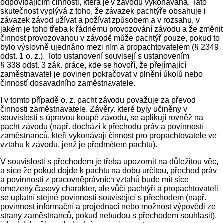
odpovídajícím činnosti, která je v závodu vykonávána. Tato
skutečnost vyplývá z toho, že závazek pachtýře obsahuje i
závazek závod užívat a požívat způsobem a v rozsahu, v
jakém je toho třeba k řádnému provozování závodu a že změnit
činnost provozovanou v závodě může pachtýř pouze, pokud to
bylo výslovně ujednáno mezi ním a propachtovatelem (§ 2349
odst. 1 o. z.). Toto ustanovení souvisejí s ustanovením
§ 338 odst. 3 zák. práce, kde se hovoří, že přejímající
zaměstnavatel je povinen pokračovat v plnění úkolů nebo
činností dosavadního zaměstnavatele.
I v tomto případě o. z. pacht závodu považuje za převod
činnosti zaměstnavatele. Závěry, které byly učiněny v
souvislosti s úpravou koupě závodu, se aplikují rovněž na
pacht závodu (např. dochází k přechodu práv a povinností
zaměstnanců, kteří vykonávají činnost pro propachtovatele ve
vztahu k závodu, jenž je předmětem pachtu).
V souvislosti s přechodem je třeba upozornit na důležitou věc,
a sice že pokud dojde k pachtu na dobu určitou, přechod práv
a povinností z pracovněprávních vztahů bude mít sice
omezený časový charakter, ale vůči pachtýři a propachtovateli
se uplatní stejné povinnosti související s přechodem (např.
povinnost informační a projednací nebo možnost výpovědi ze
strany zaměstnanců, pokud nebudou s přechodem souhlasit),