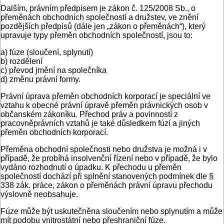
Dalším, právním předpisem je zákon č. 125/2008 Sb., o
přeměnách obchodních společností a družstev, ve znění
pozdějších předpisů (dále jen „zákon o přeměnách“), který
upravuje typy přeměn obchodních společností, jsou to:
a) fúze (sloučení, splynutí)
b) rozdělení
c) převod jmění na společníka
d) změnu právní formy.
Právní úprava přeměn obchodních korporací je speciální ve
vztahu k obecné právní úpravě přeměn právnických osob v
občanském zákoníku. Přechod práv a povinností z
pracovněprávních vztahů je také důsledkem fúzí a jiných
přeměn obchodních korporací.
Přeměna obchodní společnosti nebo družstva je možná i v
případě, že probíhá insolvenční řízení nebo v případě, že bylo
vydáno rozhodnutí o úpadku. K přechodu u přeměn
společností dochází při splnění stanovených podmínek dle §
338 zák. práce, zákon o přeměnách právní úpravu přechodu
výslovně neobsahuje.
Fúze může být uskutečněna sloučením nebo splynutím a může
mít podobu vnitrostátní nebo přeshraniční fúze.