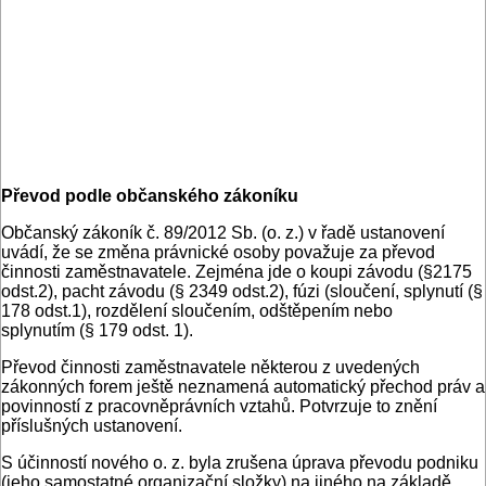
Převod podle občanského zákoníku
Občanský zákoník č. 89/2012 Sb. (o. z.) v řadě ustanovení
uvádí, že se změna právnické osoby považuje za převod
činnosti zaměstnavatele. Zejména jde o koupi závodu (§2175
odst.2), pacht závodu (§ 2349 odst.2), fúzi (sloučení, splynutí (§
178 odst.1), rozdělení sloučením, odštěpením nebo
splynutím (§ 179 odst. 1).
Převod činnosti zaměstnavatele některou z uvedených
zákonných forem ještě neznamená automatický přechod práv a
povinností z pracovněprávních vztahů. Potvrzuje to znění
příslušných ustanovení.
S účinností nového o. z. byla zrušena úprava převodu podniku
(jeho samostatné organizační složky) na jiného na základě