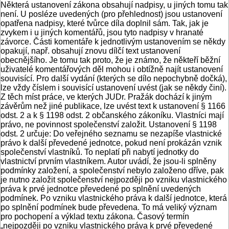
Některá ustanovení zákona obsahují nadpisy, u jiných tomu tak
není. U posléze uvedených (pro přehlednost) jsou ustanovení
opatřena nadpisy, které tvůrce díla doplnil sám. Tak, jak je
zvykem i u jiných komentářů, jsou tyto nadpisy v hranaté
závorce. Části komentáře k jednotlivým ustanovením se někdy
opakují, např. obsahují znovu dílčí text ustanovení
obecnějšího. Je tomu tak proto, že je známo, že někteří běžní
uživatelé komentářových děl mohou i obtížně najít ustanovení
souvisící. Pro další vydání (kterých se dílo nepochybně dočká),
lze vždy číslem i souvisící ustanovení uvést (jak se někdy činí).
Z těch míst práce, ve kterých JUDr. Pražák dochází k jiným
závěrům než jiné publikace, lze uvést text k ustanovení § 1166
odst. 2 a k § 1198 odst. 2 občanského zákoníku. Vlastníci mají
právo, ne povinnost společenství založit. Ustanovení § 1198
odst. 2 určuje: Do veřejného seznamu se nezapíše vlastnické
právo k další převedené jednotce, pokud není prokázán vznik
společenství vlastníků. To neplatí při nabytí jednotky do
vlastnictví prvním vlastníkem. Autor uvádí, že jsou-li splněny
podmínky založení, a společenství nebylo založeno dříve, pak
je nutno založit společenství nejpozději po vzniku vlastnického
práva k prvé jednotce převedené po splnění uvedených
podmínek. Po vzniku vlastnického práva k další jednotce, která
po splnění podmínek bude převedena. To má veliký význam
pro pochopení a výklad textu zákona. Časový termín
„nejpozději po vzniku vlastnického práva k prvé převedené