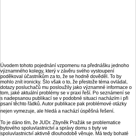
Úvodem tohoto pojednání vzpomenu na přednášku jednoho
významného kolegy, který v závěru svého vystoupení
poděkoval účastníkům za to, že se hodně dověděl. To by
mohlo znít ironicky. Šlo však o to, že přestože téma ovládal,
dotazy posluchačů mu posloužily jako významné informace o
tom, jaké aktuální problémy se v praxi řeší. Po seznámení se
s nadepsanou publikací se v podobné situaci nacházím i při
psaní těchto řádků. Autor publikace pak problémové otázky
nejen vymezuje, ale hledá a nachází úspěšná řešení.
To je dáno tím, že JUDr. Zbyněk Pražák se problematice
bytového spoluvlastnictví a správy domu s byty ve
spoluvlastnictví aktivně dlouhodobě věnuje. Má tedy bohaté