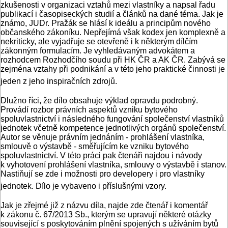
zkušenosti v organizaci vztahů mezi vlastníky a napsal řadu
publikací i časopiseckých studií a článků na dané téma. Jak je
známo, JUDr. Pražák se hlásí k ideálu a principům nového
občanského zákoníku. Nepřejímá však kodex jen komplexně a
nekriticky, ale vyjadřuje se otevřeně i k některým dílčím
zákonným formulacím. Je vyhledávaným advokátem a
rozhodcem Rozhodčího soudu při HK ČR a AK ČR. Zabývá se
zejména vztahy při podnikání a v této jeho praktické činnosti je
jeden z jeho inspiračních zdrojů.
Dlužno říci, že dílo obsahuje výklad opravdu podrobný.
Provádí rozbor právních aspektů vzniku bytového
spoluvlastnictví i následného fungování společenství vlastníků
jednotek včetně kompetence jednotlivých orgánů společenství.
Autor se věnuje právním jednáním - prohlášení vlastníka,
smlouvě o výstavbě - směřujícím ke vzniku bytového
spoluvlastnictví. V této práci pak čtenáři najdou i návody
k vyhotovení prohlášení vlastníka, smlouvy o výstavbě i stanov.
Nastiňují se zde i možnosti pro developery i pro vlastníky
jednotek. Dílo je vybaveno i příslušnými vzory.
Jak je zřejmé již z názvu díla, najde zde čtenář i komentář
k zákonu č. 67/2013 Sb., kterým se upravují některé otázky
související s poskytováním plnění spojených s užíváním bytů