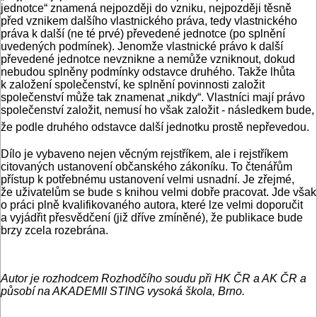
jednotce“ znamená nejpozději do vzniku, nejpozději těsně
před vznikem dalšího vlastnického práva, tedy vlastnického
práva k další (ne té prvé) převedené jednotce (po splnění
uvedených podmínek). Jenomže vlastnické právo k další
převedené jednotce nevznikne a nemůže vzniknout, dokud
nebudou splněny podmínky odstavce druhého. Takže lhůta
k založení společenství, ke splnění povinnosti založit
společenství může tak znamenat „nikdy“. Vlastníci mají právo
společenství založit, nemusí ho však založit - následkem bude,
že podle druhého odstavce další jednotku prostě nepřevedou.
Dílo je vybaveno nejen věcným rejstříkem, ale i rejstříkem
citovaných ustanovení občanského zákoníku. To čtenářům
přístup k potřebnému ustanovení velmi usnadní. Je zřejmé,
že uživatelům se bude s knihou velmi dobře pracovat. Jde však
o práci plně kvalifikovaného autora, které lze velmi doporučit
a vyjádřit přesvědčení (již dříve zmíněné), že publikace bude
brzy zcela rozebrána.
Autor je rozhodcem Rozhodčího soudu při HK ČR a AK ČR a
působí na AKADEMII STING vysoká škola, Brno.