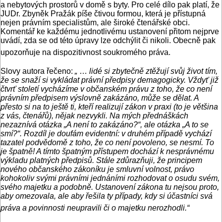
a nebytových prostorů v domě s byty. Pro celé dílo pak platí, že
JUDr. Zbyněk Pražák píše čtivou formou, která je přístupná
nejen právním specialistům, ale široké čtenářské obci.
Komentář ke každému jednotlivému ustanovení přitom nejprve
uvádí, zda se od této úpravy lze odchýlit či nikoli. Obecně pak
upozorňuje na dispozitivnost soukromého práva.
Slovy autora řečeno:
„
…
lidé si zbytečně ztěžují svůj život tím,
že se snaží si vykládat právní předpisy demagogicky. Vždyť již
čtvrť století vycházíme v občanském právu z toho, že co není
právním předpisem výslovně zakázáno, může se dělat. A
přesto si na to ještě ti, kteří realizují zákon v praxi (to je většina
z vás, čtenářů), nějak nezvykli. Na mých přednáškách
nezaznívá otázka „A není to zakázáno?“, ale otázka „A to se
smí?“. Rozdíl je doufám evidentní: v druhém případě vychází
tazatel podvědomě z toho, že co není povoleno, se nesmí. To
je špatně! A tímto špatným přístupem dochází k nesprávnému
výkladu platných předpisů. Stále zdůrazňuji, že principem
nového občanského zákoníku je smluvní volnost, právo
kohokoliv svými právními jednáními rozhodovat o osudu svém,
svého majetku a podobně. Ustanovení zákona tu nejsou proto,
aby omezovala, ale aby řešila ty případy, kdy si účastníci svá
práva a povinnosti neupravili či o majetku nerozhodli.“