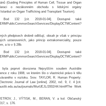
rgánů (Guiding Principles of Human Cell, Tissue and Organ
deklaraci o nezákonném obchodu s lidskými orgány
 Istanbul on Organ Trafficking and Transplant Tourism).
 Bod 132 [cit. 2018-01-04]. Dostupné také
blicCommonSearchServices/DisplayDCTMContent?
ých předpisech drobně odlišují, obsah je však v principu
ých ustanoveních, jako princip extrakomerciality, pouze
m, a to v § 28b.
 Bod 132 [cit. 2018-01-04]. Dostupné také
blicCommonSearchServices/DisplayDCTMContent?
n byla poprvé dovozena Nejvyšším soudem Austrálie
ence z roku 1908, ve kterém šlo o vlastnické právo k tělu
ovávaného v roztoku. Srov. TAYLOR, R. Human Property:
ectronic Journal of Law [online]. 2002, roč. 9, č. 4 [cit.
ustlii.edu.au/au/journals/MurUEJL/2002/44.html#The Work
ETROV, J., VÝTISK, M., BERAN, V. a kol. Občanský
017, s. 176.