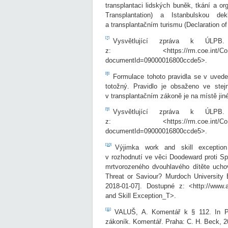
transplantaci lidských buněk, tkání a o
Transplantation) a Istanbulskou 
a transplantačním turismu (Declaration of
[7]
Vysvětlující zpráva k ÚLPB.
z: <https://rm.coe.int/CoERMPu
documentId=09000016800ccde5>.
[8]
Formulace tohoto pravidla se v uveden
totožný. Pravidlo je obsaženo ve stejn
v transplantačním zákoně je na místě jiné
[9]
Vysvětlující zpráva k ÚLPB.
z: <https://rm.coe.int/CoERMPu
documentId=09000016800ccde5>.
[10]
Výjimka work and skill exceptio
v rozhodnutí ve věci Doodeward proti Sp
mrtvorozeného dvouhlavého dítěte uch
Threat or Saviour? Murdoch University El
2018-01-07]. Dostupné z: <http://www.a
and Skill Exception_T>.
[11]
VALUŠ, A. Komentář k § 112. In P
zákoník. Komentář. Praha: C. H. Beck, 2