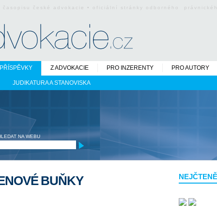
o časopisu české advokacie • oficiální stránky odborného právnick
PŘÍSPĚVKY
Z ADVOKACIE
PRO INZERENTY
PRO AUTORY
JUDIKATURA A STANOVISKA
HLEDAT NA WEBU
NEJČTENĚ
MENOVÉ BUŇKY