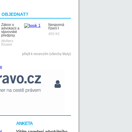
I OBJEDNAT?
Zákon o
Nesporná
advokacii a
řízení I
stavovské
450 Kč
předpisy
Wolters
Kluwer
přejít k recenzím (všechy tituly)
ANKETA
Vítáte zavedení advokátního