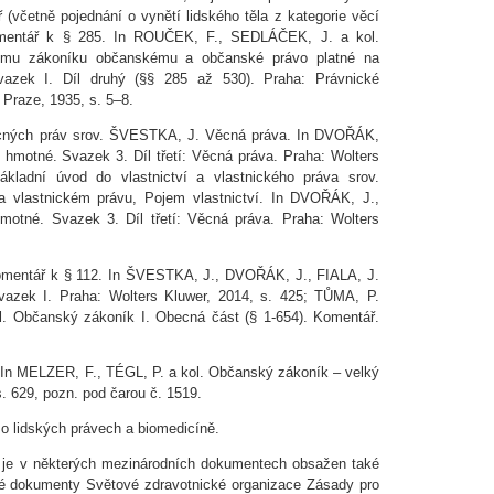
 (včetně pojednání o vynětí lidského těla z kategorie věcí
entář k § 285. In ROUČEK, F., SEDLÁČEK, J. a kol.
mu zákoníku občanskému a občanské právo platné na
azek I. Díl druhý (§§ 285 až 530). Praha: Právnické
v Praze, 1935, s. 5–8.
cných práv srov. ŠVESTKA, J. Věcná práva. In DVOŘÁK,
hmotné. Svazek 3. Díl třetí: Věcná práva. Praha: Wolters
kladní úvod do vlastnictví a vlastnického práva srov.
 vlastnickém právu, Pojem vlastnictví. In DVOŘÁK, J.,
tné. Svazek 3. Díl třetí: Věcná práva. Praha: Wolters
entář k § 112. In ŠVESTKA, J., DVOŘÁK, J., FIALA, J.
azek I. Praha: Wolters Kluwer, 2014, s. 425; TŮMA, P.
l. Občanský zákoník I. Obecná část (§ 1-654). Komentář.
In MELZER, F., TÉGL, P. a kol. Občanský zákoník – velký
. 629, pozn. pod čarou č. 1519.
o lidských právech a biomedicíně.
la je v některých mezinárodních dokumentech obsažen také
né dokumenty Světové zdravotnické organizace Zásady pro