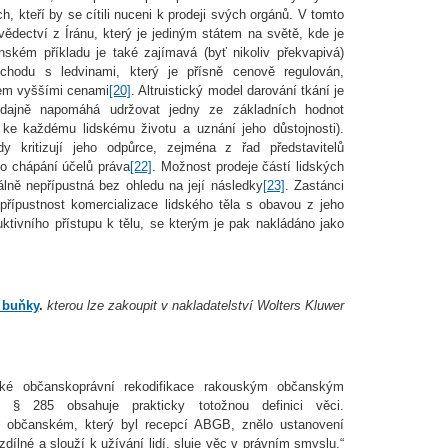
, kteří by se cítili nuceni k prodeji svých orgánů. V tomto
vědectví z Íránu, který je jediným státem na světě, kde je
nském příkladu je také zajímavá (byť nikoliv překvapivá)
bchodu s ledvinami, který je přísně cenově regulován,
hem vyššími cenami
[20]
. Altruistický model darování tkání je
údajně napomáhá udržovat jedny ze základních hodnot
ke každému lidskému životu a uznání jeho důstojnosti).
kdy kritizují jeho odpůrce, zejména z řad představitelů
ho chápání účelů práva
[22]
. Možnost prodeje částí lidských
álně nepřípustná bez ohledu na její následky
[23]
. Zastánci
epřípustnost komercializace lidského těla s obavou z jeho
uktivního přístupu k tělu, se kterým je pak nakládáno jako
 buňky
.
kterou lze zakoupit v nakladatelství Wolters Kluwer
ské občanskoprávní rekodifikace rakouským občanským
§ 285 obsahuje prakticky totožnou definici věci.
občanském, který byl recepcí ABGB, znělo ustanovení
dílné a slouží k užívání lidí, sluje věc v právním smyslu.“