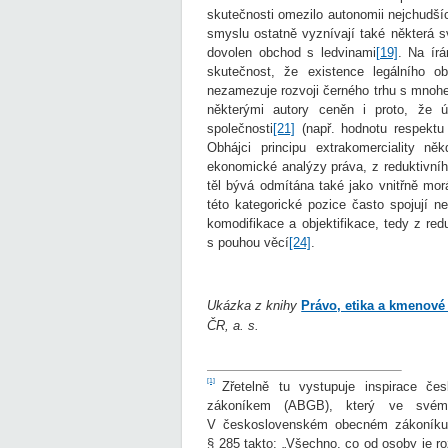
skutečnosti omezilo autonomii nejchudších
smyslu ostatně vyznívají také některá s
dovolen obchod s ledvinami
[19]
. Na írá
skutečnost, že existence legálního o
nezamezuje rozvoji černého trhu s mno
některými autory ceněn i proto, že 
společnosti
[21]
(např. hodnotu respektu 
Obhájci principu extrakomerciality ně
ekonomické analýzy práva, z reduktivní
těl bývá odmítána také jako vnitřně mor
této kategorické pozice často spojují n
komodifikace a objektifikace, tedy z red
s pouhou věcí
[24]
.
Ukázka z knihy
Právo, etika a kmenové
ČR, a. s.
[1]
Zřetelně tu vystupuje inspirace če
zákoníkem (ABGB), který ve svém 
V československém obecném zákoníku 
§ 285 takto: „Všechno, co od osoby je roz