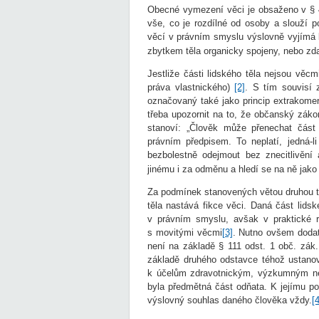
Obecné vymezení věci je obsaženo v § 4
vše, co je rozdílné od osoby a slouží po
věcí v právním smyslu výslovně vyjímá li
zbytkem těla organicky spojeny, nebo zda
Jestliže části lidského těla nejsou vě
práva vlastnického)
[2]
. S tím souvisí 
označovaný také jako princip extrakomerci
třeba upozornit na to, že občanský záko
stanoví: „Člověk může přenechat část
právním předpisem. To neplatí, jedná-l
bezbolestně odejmout bez znecitlivění 
jinému i za odměnu a hledí se na ně jako
Za podmínek stanovených větou druhou t
těla nastává fikce věci. Daná část lidsk
v právním smyslu, avšak v praktické ro
s movitými věcmi
[3]
. Nutno ovšem dodat,
není na základě § 111 odst. 1 obč. zák
základě druhého odstavce téhož ustanoven
k účelům zdravotnickým, výzkumným ne
byla předmětná část odňata. K jejímu p
výslovný souhlas daného člověka vždy.
[4