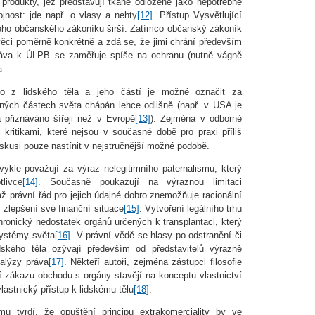
rodukty, jež představují tkáně odložené jako nepotřebné
ojnost: jde např. o vlasy a nehty
[12]
. Přístup Vysvětlující
kého občanského zákoníku širší. Zatímco občanský zákoník
ěci poměrně konkrétně a zdá se, že jimi chrání především
zpráva k ÚLPB se zaměřuje spíše na ochranu (nutně vágně
a.
ho z lidského těla a jeho částí je možné označit za
zných částech světa chápán lehce odlišně (např. v USA je
a přiznáváno šířeji než v Evropě
[13]
). Zejména v odborné
i kritikami, které nejsou v současné době pro praxi příliš
skusi pouze nastínit v nejstručnější možné podobě.
bvykle považují za výraz nelegitimního paternalismu, který
livce
[14]
. Současně poukazují na výraznou limitaci
ž právní řád pro jejich údajné dobro znemožňuje racionální
 zlepšení své finanční situace
[15]
. Vytvoření legálního trhu
chronický nedostatek orgánů určených k transplantaci, který
systémy světa
[16]
. V právní vědě se hlasy po odstranění či
ského těla ozývají především od představitelů výrazně
nalýzy práva
[17]
. Někteří autoři, zejména zástupci filosofie
ní zákazu obchodu s orgány stavějí na konceptu vlastnictví
lastnický přístup k lidskému tělu
[18]
.
u tvrdí, že opuštění principu extrakomerciality by ve