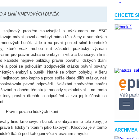
RO A LINIÍ KMENOVÝCH BUNĚK
CHCETE S
i zajímavý problém související s výzkumem na ESC
stavuje právní povaha embryí mimo tělo ženy a samotných
 kmenových buněk. Jde o na první pohled silně teoretické
ky, které však mohou mít zásadní praktický význam
vším pro právní ochranu embryí in vitro a buněčných linií.
o kapitole nejprve přibližuji právní povahu lidských tkání
ně a poté se pokouším zodpovědět otázku právní povahy
mětných embryí a buněk. Nutně se přitom pohybuji v šeru
í nejistoty: tato kapitola proto spíše klade dílčí otázky, než
poskytovala pevné odpovědi. Nalézání správného směru
ažování o daném tématu je mnohdy spekulativní – na tomto
ě tedy prosím čtenáře o odpuštění a zvu jej k účasti na
ní.
Právní povaha lidských tkání
povahy linie kmenových buněk a embrya mimo tělo ženy, je
o práva k lidským tkáním jako takovým. Klíčovou je v tomto
ARCHIV BA
lidské tkáně pod kategorii věcí v právním smyslu.