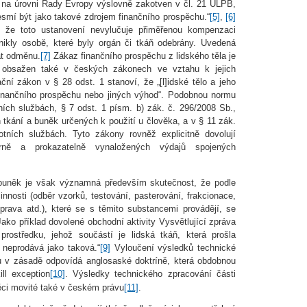
 je na úrovni Rady Evropy výslovně zakotven v čl. 21 ÚLPB,
nesmí být jako takové zdrojem finančního prospěchu.“
[5]
,
[6]
, že toto ustanovení nevylučuje přiměřenou kompenzaci
nikly osobě, které byly orgán či tkáň odebrány. Uvedená
t odměnu.
[7]
Zákaz finančního prospěchu z lidského těla je
 obsažen také v českých zákonech ve vztahu k jejich
ční zákon v § 28 odst. 1 stanoví, že „[l]idské tělo a jeho
finančního prospěchu nebo jiných výhod“. Podobnou normu
ích službách, § 7 odst. 1 písm. b) zák. č. 296/2008 Sb.,
h tkání a buněk určených k použití u člověka, a v § 11 zák.
otních službách. Tyto zákony rovněž explicitně dovolují
rně a prokazatelně vynaložených výdajů spojených
uněk je však významná především skutečnost, že podle
nnosti (odběr vzorků, testování, pasterování, frakcionace,
doprava atd.), které se s těmito substancemi provádějí, se
ako příklad dovolené obchodní aktivity Vysvětlující zpráva
rostředku, jehož součástí je lidská tkáň, která prošla
 neprodává jako taková.“
[9]
Vyloučení výsledků technické
u v zásadě odpovídá anglosaské doktríně, která obdobnou
ll exception
[10]
. Výsledky technického zpracování části
ěci movité také v českém právu
[11]
.