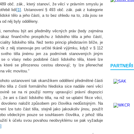
89 obč. zák., který stanoví, že věcí v právním smyslu je
třebě lidí
[1]
. Ustanovení § 493 obč. zák. pak z kategorie
dské tělo a jeho části, a to bez ohledu na to, zda jsou se
 od něj byly odděleny.
cmi, nemohou být ani předměty věcných práv (tedy zejména
zákaz finančního prospěchu z lidského těla a jeho částí,
ality lidského těla. Než tento princip představím blíže, je
ník z něj stanovuje pro určité tkáně výjimku, když v § 112
 svého těla jinému jen za podmínek stanovených jiným
i se o vlasy nebo podobné části lidského těla, které lze
a které se přirozenou cestou obnovují; ty lze přenechat
PARTNEŘI
 na věc movitou.“
ohoto ustanovení tak okamžikem oddělení předmětné části
ého těla z čistě formálního hlediska sice nadále není věcí
vině se na ni použijí normy upravující právní dispozici
 že ani s částí lidského těla, na niž se uplatní fikce věci,
. dovoleno naložit způsobem pro člověka nedůstojným. Na
í lze tuto část těla, stejně jako jakoukoliv jinou, použít
bo vědeckým pouze se souhlasem člověka, z jehož těla
oužití k účelu svou povahou neobvyklému se pak vyžaduje
]