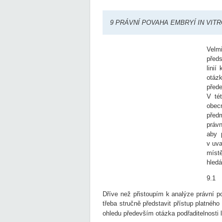
9 PRÁVNÍ POVAHA EMBRYÍ IN VIT
Velm
před
linií
otáz
přede
V tét
obec
před
právn
aby 
v uv
míst
hledá
9.1 
Dříve než přistoupím k analýze právní 
třeba stručně představit přístup platnéh
ohledu především otázka podřaditelnosti 