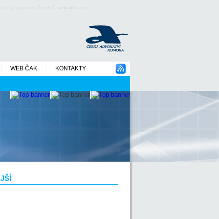
ého časopisu české advokacie
WEB ČAK
KONTAKTY
JŠÍ