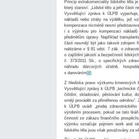
Princip extrakomerciality lidského těla
který stanoví: „Lidské tělo a jeho části 
Vysvětlující zpráva k ÚLPB vyjasňuje
nákladů nebo ztráty na výdělku, jež vz
kompenzace nicméně nesmí představova
i s výjimkou pro kompenzaci nákladů
předmětům úpravy. Například transplanta
části nesmějí být jako takové zdrojem 
nalézáme v § 81 odst. 7 zák. o zdravotn
o zajištění jakosti a bezpečnosti lidskýc
č. 373/2011 Sb., o specifických zdrav
náhradu dárcových účelně, hospodá
s darováním
[8]
.
Z hlediska praxe výzkumu kmenových b
Vysvětlující zprávy k ÚLPB „technické či
čištění, skladování, pěstování kultur, 
smějí provádět za přiměřenou odměnu“. J
k ÚLPB uvádí „prodej zdravotnického p
výrobním procesem, pokud se tato tkáň
činnosti ze zákazu finančního prospěch
výjimku označuje pojmem work and ski
lidského těla jsou však považovány za v