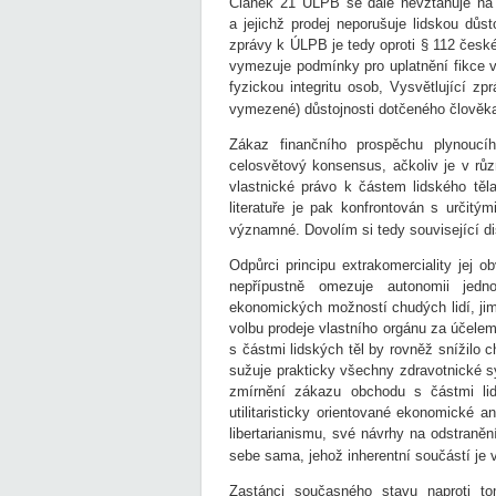
Článek 21 ÚLPB se dále nevztahuje na p
a jejichž prodej neporušuje lidskou důst
zprávy k ÚLPB je tedy oproti § 112 čes
vymezuje podmínky pro uplatnění fikce v
fyzickou integritu osob, Vysvětlující 
vymezené) důstojnosti dotčeného člověk
Zákaz finančního prospěchu plynoucí
celosvětový konsensus, ačkoliv je v rů
vlastnické právo k částem lidského těl
literatuře je pak konfrontován s určitým
významné. Dovolím si tedy související di
Odpůrci principu extrakomerciality jej o
nepřípustně omezuje autonomii jednot
ekonomických možností chudých lidí, jim
volbu prodeje vlastního orgánu za účelem
s částmi lidských těl by rovněž snížilo 
sužuje prakticky všechny zdravotnické 
zmírnění zákazu obchodu s částmi lid
utilitaristicky orientované ekonomické a
libertarianismu, své návrhy na odstraně
sebe sama, jehož inherentní součástí je v
Zastánci současného stavu naproti tom