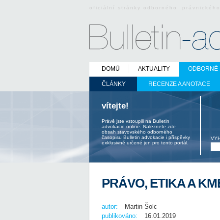
oficiální stránky odborného právnickéh
DOMŮ
AKTUALITY
ODBORNÉ 
ČLÁNKY
RECENZE A ANOTACE
vítejte!
Právě jste vstoupili na Bulletin
advokacie online. Naleznete zde
obsah stavovského odborného
časopisu Bulletin advokacie i příspěvky
VY
exklusivně určené jen pro tento portál.
PRÁVO, ETIKA A K
autor:
Martin Šolc
publikováno:
16.01.2019