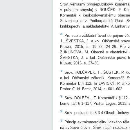
Srov. věhlasný prvorepublikový komentář
v právním smyslu) v ROUČEK, F. Kom
Komentář k československému obecné
Slovensku a v Podkarpatské Rusi. Sv
knihkupectví a nakladatelství V. Linhart 
[2]
Pro zcela základní úvod do pojmu vě
J., ŠVESTKA, J. a kol. Občanské právo 
Kluwer, 2015, s. 19–22, 24–26. Pro zá
ZUKLÍNOVÁ, M. Obecně o vlastnictví a
ŠVESTKA, J. a kol. Občanské právo hmo
Kluwer, 2015, s. 27–36.
[3]
Srov. HOLČAPEK, T., ŠUSTEK, P. Kom
a kol. Občanský zákoník. Komentář. Sv
Komentář k § 112. In LAVICKÝ, P. a ko
Praha: C. H. Beck, 2014, s. 601–602.
[4]
Srov. DOLEŽAL, T. Komentář k § 112. 
komentář. § 1–117. Praha: Leges, 2013, s
[5]
Srov. podkapitolu 5.3.4 Obsah Úmluvy 
[6]
Princip extrakomerciality lidského tě
na světové úrovni. Srov. např. nezávaz