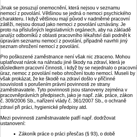
Jinak se posuzují onemocnění, která nejsou v seznamu
nemocí z povolání. Většinou se jedná o nemoci psychického
charakteru. I když většinou mají původ v nadměrné pracovní
zátěži, nejsou dosud jako nemoci z povolání uznávány. Je
proto na příslušných legislativních orgánech, aby na základě
analýz odborníků z oblasti pracovního lékařství dali podnět k
úpravám seznamu nemocí z povolání, případně navrhli jiný
seznam ohrožení nemocí z povolání.
Pro poškozené zaměstnance není však nic ztraceno. Mohou
uplatňovat nárok na náhradu jiné škody na zdraví, která je
důsledkem pracovní činnosti, i když by se nejednalo o pracovní
úraz, nemoc z povolání nebo ohrožení touto nemocí. Museli by
však prokázat, že ke škodě na zdraví došlo v příčinné
souvislosti s porušením právní povinnosti ze strany
zaměstnavatele. Tyto povinnosti jsou stanoveny zejména v
pracovněprávních předpisech, jako je např. zák. práce, zákon
č. 309/2006 Sb., nařízení vlády č. 361/2007 Sb., o ochraně
zdraví při práci, hygienické předpisy atd.
Mezi povinnosti zaměstnavatele patří např. dodržovat
ustanovení:
Zákoník práce o práci přesčas (§ 93), o době