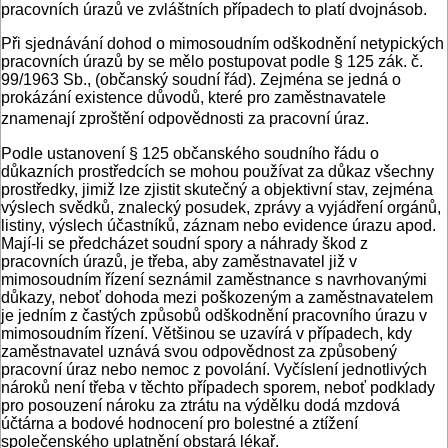
pracovních úrazů ve zvláštních případech to platí dvojnásob.
Při sjednávání dohod o mimosoudním odškodnění netypických
pracovních úrazů by se mělo postupovat podle § 125 zák. č.
99/1963 Sb., (občanský soudní řád). Zejména se jedná o
prokázání existence důvodů, které pro zaměstnavatele
znamenají zproštění odpovědnosti za pracovní úraz.
Podle ustanovení § 125 občanského soudního řádu o
důkazních prostředcích se mohou používat za důkaz všechny
prostředky, jimiž lze zjistit skutečný a objektivní stav, zejména
výslech svědků, znalecký posudek, zprávy a vyjádření orgánů,
listiny, výslech účastníků, záznam nebo evidence úrazu apod.
Mají-li se předcházet soudní spory a náhrady škod z
pracovních úrazů, je třeba, aby zaměstnavatel již v
mimosoudním řízení seznámil zaměstnance s navrhovanými
důkazy, neboť dohoda mezi poškozeným a zaměstnavatelem
je jedním z častých způsobů odškodnění pracovního úrazu v
mimosoudním řízení. Většinou se uzavírá v případech, kdy
zaměstnavatel uznává svou odpovědnost za způsobený
pracovní úraz nebo nemoc z povolání. Vyčíslení jednotlivých
nároků není třeba v těchto případech sporem, neboť podklady
pro posouzení nároku za ztrátu na výdělku dodá mzdová
účtárna a bodové hodnocení pro bolestné a ztížení
společenského uplatnění obstará lékař.