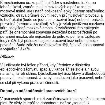
K mechanismu úrazu patří tupí úder s následnou frakturou
lebeční kosti, zraněním plen mozkových a poškozením
mozkové tkáně, ale i např. poškození lebky úderem stlačeného
vzduchu, otrava průmyslovými jedy v průmyslovém provozu, a
to buď akutní (bude se jednat o pracovní úraz) nebo chronická,
pozvolná (nemoc z povolání). Vždy je však postižena mozková
kůra, tedy šedá mozková hmota. K zvláštnosti této epilepsie
patří, že onemocnění zpravidla nezačíná bezprostředně po
poranění mozku, ale nejčastěji do půlroku po něm. Epilepsie
tedy může být posouzena jako pracovní úraz nebo nemoc z
povolání. Bude záležet na úrazovém ději, časové posloupnosti
a vyjádření lékaře.
Příklad:
V judikatuře byl řešen případ, kdy úřednice v důsledku
epileptického záchvatu spadla v kanceláři ze židle a hlavou
narazila na roh skříně. Důsledkem byl úraz hlavy a dlouhodobá
pracovní neschopnost. Úraz byl posouzen jako pracovní, neboť
se stal při výkonu pracovní činnosti.
Dohody o odškodňování pracovních úrazů
V pracovních sporech mezi zaměstnavatelem a zaměstnancem
platí, že vždy je lepší se dohodnout, než se „soudit“. U