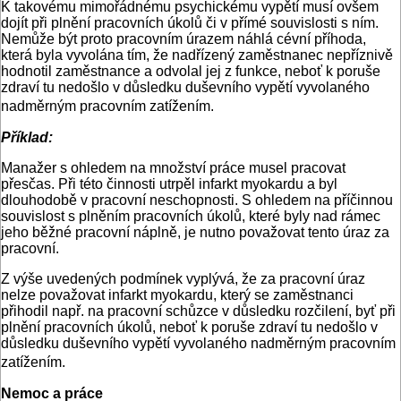
K takovému mimořádnému psychickému vypětí musí ovšem
dojít při plnění pracovních úkolů či v přímé souvislosti s ním.
Nemůže být proto pracovním úrazem náhlá cévní příhoda,
která byla vyvolána tím, že nadřízený zaměstnanec nepříznivě
hodnotil zaměstnance a odvolal jej z funkce, neboť k poruše
zdraví tu nedošlo v důsledku duševního vypětí vyvolaného
nadměrným pracovním zatížením.
Příklad:
Manažer s ohledem na množství práce musel pracovat
přesčas. Při této činnosti utrpěl infarkt myokardu a byl
dlouhodobě v pracovní neschopnosti. S ohledem na příčinnou
souvislost s plněním pracovních úkolů, které byly nad rámec
jeho běžné pracovní náplně, je nutno považovat tento úraz za
pracovní.
Z výše uvedených podmínek vyplývá, že za pracovní úraz
nelze považovat infarkt myokardu, který se zaměstnanci
přihodil např. na pracovní schůzce v důsledku rozčilení, byť při
plnění pracovních úkolů, neboť k poruše zdraví tu nedošlo v
důsledku duševního vypětí vyvolaného nadměrným pracovním
zatížením.
Nemoc a práce