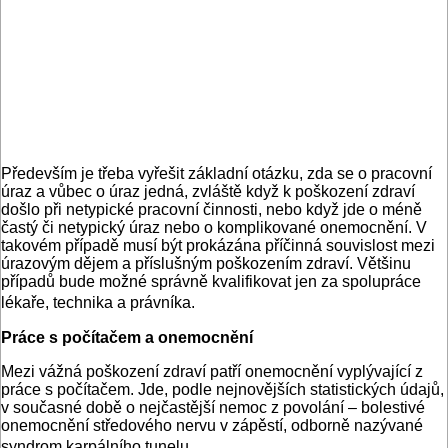
Především je třeba vyřešit základní otázku, zda se o pracovní
úraz a vůbec o úraz jedná, zvláště když k poškození zdraví
došlo při netypické pracovní činnosti, nebo když jde o méně
častý či netypický úraz nebo o komplikované onemocnění. V
takovém případě musí být prokázána příčinná souvislost mezi
úrazovým dějem a příslušným poškozením zdraví. Většinu
případů bude možné správně kvalifikovat jen za spolupráce
lékaře, technika a právníka.
Práce s počítačem a onemocnění
Mezi vážná poškození zdraví patří onemocnění vyplývající z
práce s počítačem. Jde, podle nejnovějších statistických údajů,
v současné době o nejčastější nemoc z povolání – bolestivé
onemocnění středového nervu v zápěstí, odborně nazývané
syndrom karpálního tunelu.