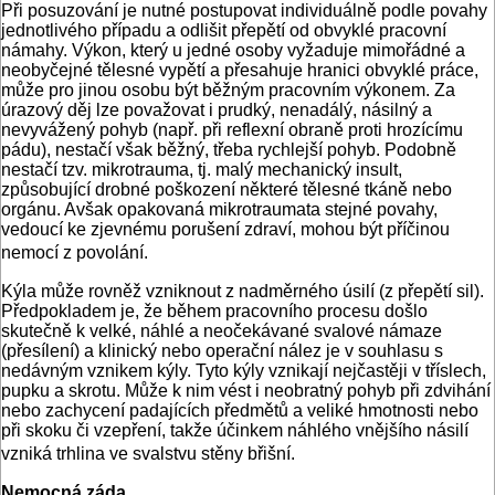
Při posuzování je nutné postupovat individuálně podle povahy
jednotlivého případu a odlišit přepětí od obvyklé pracovní
námahy. Výkon, který u jedné osoby vyžaduje mimořádné a
neobyčejné tělesné vypětí a přesahuje hranici obvyklé práce,
může pro jinou osobu být běžným pracovním výkonem. Za
úrazový děj lze považovat i prudký, nenadálý, násilný a
nevyvážený pohyb (např. při reflexní obraně proti hrozícímu
pádu), nestačí však běžný, třeba rychlejší pohyb. Podobně
nestačí tzv. mikrotrauma, tj. malý mechanický insult,
způsobující drobné poškození některé tělesné tkáně nebo
orgánu. Avšak opakovaná mikrotraumata stejné povahy,
vedoucí ke zjevnému porušení zdraví, mohou být příčinou
nemocí z povolání.
Kýla může rovněž vzniknout z nadměrného úsilí (z přepětí sil).
Předpokladem je, že během pracovního procesu došlo
skutečně k velké, náhlé a neočekávané svalové námaze
(přesílení) a klinický nebo operační nález je v souhlasu s
nedávným vznikem kýly. Tyto kýly vznikají nejčastěji v tříslech,
pupku a skrotu. Může k nim vést i neobratný pohyb při zdvihání
nebo zachycení padajících předmětů a veliké hmotnosti nebo
při skoku či vzepření, takže účinkem náhlého vnějšího násilí
vzniká trhlina ve svalstvu stěny břišní.
Nemocná záda