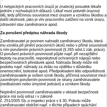
U netypických pracovních úrazů je znalecký posudek lékaře
jedním z rozhodujících důkazů. Lékař musí potvrdit úrazový
děj, tedy příčinnou souvislost mezi úrazem a vzniklou škodou a
další okolnosti, jako je vliv pracovního zatížení na vznik úrazu,
zdravotní stav zaměstnance apod.
Za porušení předpisu náhrada škody
Zaměstnavatel je povinen nahradit zaměstnanci škodu, která
mu vznikla při plnění pracovních úkolů nebo v přímé souvislosti
s ním porušením právních povinností (§ 265 odst.1 zák. práce).
O porušení právních povinností půjde např. při nezajištění
teploty na pracovišti, neposkytnutí ochranných nápojů nebo
bezpečnostních přestávek apod. Náhrada škody může mít
podobu např. náhrady za ztrátu na výdělku v důsledku
onemocnění, bolestné apod. Předpokladem této odpovědnosti
zaměstnavatele je ovšem vznik škody, příčinná souvislost mezi
zaviněným porušením povinnosti ze strany zaměstnavatele
(nedbalostní nebo úmyslné jednání) a vznikem škody.
Neplnění povinností zaměstnavatele v oblasti bezpečnosti
práce má svůj odraz i v zákoně
č. 251/2005 Sb.,o inspekci práce v § 30. Pokutu může
zaměstnavatel obdržet např. v těchto případech spáchání