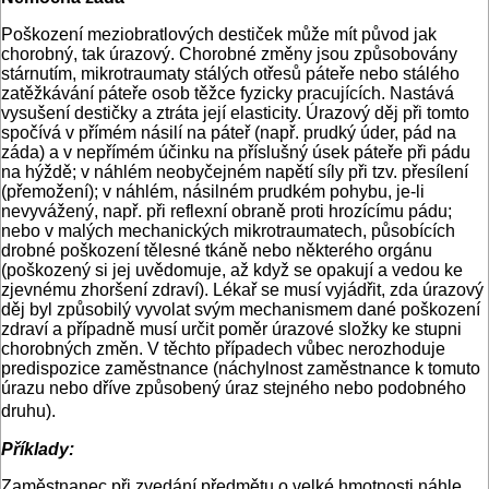
Poškození meziobratlových destiček může mít původ jak
chorobný, tak úrazový. Chorobné změny jsou způsobovány
stárnutím, mikrotraumaty stálých otřesů páteře nebo stálého
zatěžkávání páteře osob těžce fyzicky pracujících. Nastává
vysušení destičky a ztráta její elasticity. Úrazový děj při tomto
spočívá v přímém násilí na páteř (např. prudký úder, pád na
záda) a v nepřímém účinku na příslušný úsek páteře při pádu
na hýždě; v náhlém neobyčejném napětí síly při tzv. přesílení
(přemožení); v náhlém, násilném prudkém pohybu, je-li
nevyvážený, např. při reflexní obraně proti hrozícímu pádu;
nebo v malých mechanických mikrotraumatech, působících
drobné poškození tělesné tkáně nebo některého orgánu
(poškozený si jej uvědomuje, až když se opakují a vedou ke
zjevnému zhoršení zdraví). Lékař se musí vyjádřit, zda úrazový
děj byl způsobilý vyvolat svým mechanismem dané poškození
zdraví a případně musí určit poměr úrazové složky ke stupni
chorobných změn. V těchto případech vůbec nerozhoduje
predispozice zaměstnance (náchylnost zaměstnance k tomuto
úrazu nebo dříve způsobený úraz stejného nebo podobného
druhu).
Příklady:
Zaměstnanec při zvedání předmětu o velké hmotnosti náhle