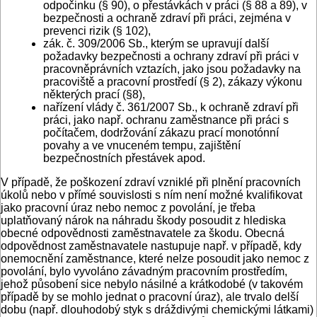
odpočinku (§ 90), o přestávkách v práci (§ 88 a 89), v
bezpečnosti a ochraně zdraví při práci, zejména v
prevenci rizik (§ 102),
zák. č. 309/2006 Sb., kterým se upravují další
požadavky bezpečnosti a ochrany zdraví při práci v
pracovněprávních vztazích, jako jsou požadavky na
pracoviště a pracovní prostředí (§ 2), zákazy výkonu
některých prací (§8),
nařízení vlády č. 361/2007 Sb., k ochraně zdraví při
práci, jako např. ochranu zaměstnance při práci s
počítačem, dodržování zákazu prací monotónní
povahy a ve vnuceném tempu, zajištění
bezpečnostních přestávek apod.
V případě, že poškození zdraví vzniklé při plnění pracovních
úkolů nebo v přímé souvislosti s ním není možné kvalifikovat
jako pracovní úraz nebo nemoc z povolání, je třeba
uplatňovaný nárok na náhradu škody posoudit z hlediska
obecné odpovědnosti zaměstnavatele za škodu. Obecná
odpovědnost zaměstnavatele nastupuje např. v případě, kdy
onemocnění zaměstnance, které nelze posoudit jako nemoc z
povolání, bylo vyvoláno závadným pracovním prostředím,
jehož působení sice nebylo násilné a krátkodobé (v takovém
případě by se mohlo jednat o pracovní úraz), ale trvalo delší
dobu (např. dlouhodobý styk s dráždivými chemickými látkami)