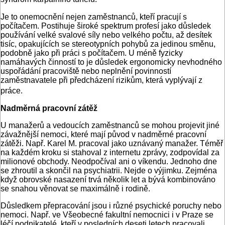
Je to onemocnění nejen zaměstnanců, kteří pracují s
počítačem. Postihuje široké spektrum profesí jako důsledek
používání velké svalové síly nebo velkého počtu, až desítek
tisíc, opakujících se stereotypních pohybů za jedinou směnu,
podobně jako při práci s počítačem. U méně fyzicky
namáhavých činností to je důsledek ergonomicky nevhodného
uspořádání pracoviště nebo neplnění povinností
zaměstnavatele při předcházení rizikům, která vyplývají z
práce.
Nadměrná pracovní zátěž
U manažerů a vedoucích zaměstnanců se mohou projevit jiné
závažnější nemoci, které mají původ v nadměrné pracovní
zátěži. Např. Karel M. pracoval jako uznávaný manažer. Téměř
na každém kroku si stahoval z internetu zprávy, zodpovídal za
milionové obchody. Neodpočíval ani o víkendu. Jednoho dne
se zhroutil a skončil na psychiatrii. Nejde o výjimku. Zejména
když obrovské nasazení trvá několik let a bývá kombinováno
se snahou věnovat se maximálně i rodině.
Důsledkem přepracování jsou i různé psychické poruchy nebo
nemoci. Např. ve Všeobecné fakultní nemocnici i v Praze se
léčí podnikatelé, kteří v posledních deseti letech pracovali