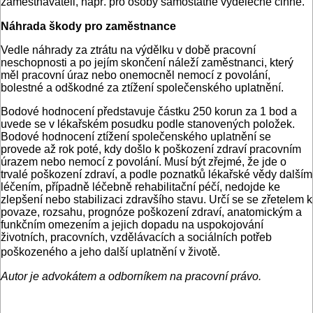
zaměstnavateli, např. pro osoby samostatně výdělečně činné.
Náhrada škody pro zaměstnance
Vedle náhrady za ztrátu na výdělku v době pracovní
neschopnosti a po jejím skončení náleží zaměstnanci, který
měl pracovní úraz nebo onemocněl nemocí z povolání,
bolestné a odškodné za ztížení společenského uplatnění.
Bodové hodnocení představuje částku 250 korun za 1 bod a
uvede se v lékařském posudku podle stanovených položek.
Bodové hodnocení ztížení společenského uplatnění se
provede až rok poté, kdy došlo k poškození zdraví pracovním
úrazem nebo nemocí z povolání. Musí být zřejmé, že jde o
trvalé poškození zdraví, a podle poznatků lékařské vědy dalším
léčením, případně léčebně rehabilitační péčí, nedojde ke
zlepšení nebo stabilizaci zdravšího stavu. Určí se se zřetelem k
povaze, rozsahu, prognóze poškození zdraví, anatomickým a
funkčním omezením a jejich dopadu na uspokojování
životních, pracovních, vzdělávacích a sociálních potřeb
poškozeného a jeho další uplatnění v životě.
Autor je advokátem a odborníkem na pracovní právo.