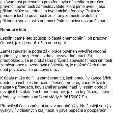
a závadnost pracovního prostředí byla důsledkem porušení
právních povinností zaměstnavatele, které jsme uvedli jako
příklad. Může se jednat i o hygienické předpisy. Prokázat
porušení těchto povinností ze strany zaměstnavatele a
příčinnou souvislost s onemocněním spočívá na zaměstnanci.
Nemoci v létě
Letošní parné léto způsobilo častá onemocnění i při pracovní
činnost, jako je např. úžeh nebo úpal.
Zaměstnavatel je podle zák. práce povinen vytvářet vhodné
podmínky k bezpečné a zdraví nezávadné práci. Za
předpokladu, že je prokázána příčinná souvislost mezi činností
zaměstnance a uvedeným následkem, je možné úžeh nebo
úpal považovat za pracovní úraz.
K úpalu může dojít i u zaměstnanců, kteří pracují v kancelářích,
dojde-li u nich ke zhroucení tělesné termoregulace. Může to
nastat v případech, kdy zaměstnavatel např. v letním období
nezajistí bezplatné ochranné nápoje, jak mu to přikazují právní
předpisy, zejména nařízení vlády č. 361/2007 Sb.
Přepětí sil často způsobí úraz v podobě kýly. Nejčastěji se kýly
vyskytují v tříselných krajinách, v jizvě pupeční a pooperační,