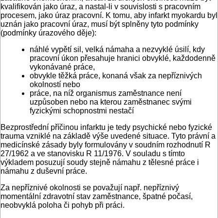
kvalifikován jako úraz, a nastal-li v souvislosti s pracovním
procesem, jako úraz pracovní. K tomu, aby infarkt myokardu byl
uznán jako pracovní úraz, musí být splněny tyto podmínky
(podmínky úrazového děje):
náhlé vypětí sil, velká námaha a nezvyklé úsilí, kdy
pracovní úkon přesahuje hranici obvyklé, každodenně
vykonávané práce,
obvykle těžká práce, konaná však za nepříznivých
okolností nebo
práce, na níž organismus zaměstnance není
uzpůsoben nebo na kterou zaměstnanec svými
fyzickými schopnostmi nestačí
Bezprostřední příčinou infarktu je tedy psychické nebo fyzické
trauma vzniklé na základě výše uvedené situace. Tyto právní a
medicínské zásady byly formulovány v soudním rozhodnutí R
27/1962 a ve stanovisku R 11/1976. V souladu s tímto
výkladem posuzují soudy stejně námahu z tělesné práce i
námahu z duševní práce.
Za nepříznivé okolnosti se považují např. nepříznivý
momentální zdravotní stav zaměstnance, špatné počasí,
neobvyklá poloha či pohyb při práci.