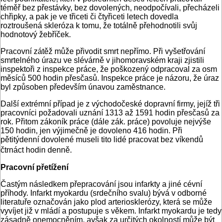
téměř bez přestávky, bez dovolených, neodpočívali, přecházeli
chřipky, a pak je ve třiceti či čtyřiceti letech dovedla
roztroušená skleróza k tomu, že totálně přehodnotili svůj
hodnotový žebříček.
Pracovní zátěž může přivodit smrt nepřímo. Při vyšetřování
smrtelného úrazu ve slévárně v jihomoravském kraji zjistili
inspektoři z inspekce práce, že poškozený odpracoval za osm
měsíců 500 hodin přesčasů. Inspekce práce je názoru, že úraz
byl způsoben především únavou zaměstnance.
Další extrémní případ je z východočeské dopravní firmy, jejíž tři
pracovníci požadovali uznání 1313 až 1591 hodin přesčasů za
rok. Přitom zákoník práce (dále zák. práce) povoluje nejvýše
150 hodin, jen výjimečně je dovoleno 416 hodin. Při
pětitýdenní dovolené museli tito lidé pracovat bez víkendů
čtrnáct hodin denně.
Pracovní přetížení
Častým následkem přepracování jsou infarkty a jiné cévní
příhody. Infarkt myokardu (srdečního svalu) bývá v odborné
literatuře označován jako plod arteriosklerózy, která se může
vyvíjet již v mládí a postupuje s věkem. Infarkt myokardu je tedy
zásadně onemocněním, avšak za určitých okolností může být