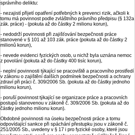
správního deliktu:
- nezajistí přijetí opatření potřebných k prevenci rizik, ačkoli k
tomu má povinnost podle zvláštního právního předpisu (§ 132a
zák. práce) - (pokuta až do částky 2 milionu korun),
- nedodrží povinnosti při zajišťování bezpečnosti práce
stanovené v § 101 až 103 zák. práce (pokuta až do částky 2
milionů korun),
- nevede evidenci fyzických osob, u nichž byla uznána nemoc
z povolání (pokuta až do částky 400 tisíc korun),
- neplní povinnosti týkající se pracoviště a pracovního prostředí
v zákonu o zajištění dalších podmínek bezpečnosti a ochrany
zdraví při práci č. 309/2006 Sb. (pokuta až do částky jednoho
milionu korun),
- poruší povinnost týkající se organizace práce a pracovních
postupů stanovenou v zákoně č. 309/2006 Sb. (pokuta až do
částky jednoho milionu korun).
Obdobné povinnosti na úseku bezpečnosti práce a tomu
odpovídající sankce při spáchání přestupku jsou v zákoně č.
251/2005 Sb., uvedeny v § 17 i pro fyzické osoby, které jsou