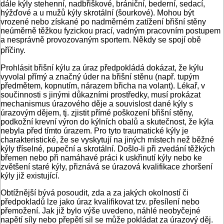
dále kýly stehenní, nadbřiškové, brániční, bederní, sedací,
hýžďové a u mužů kýly skrotální (šourkové). Mohou být
vrozené nebo získané po nadměrném zatížení břišní stěny
neúměrně těžkou fyzickou prací, vadným pracovním postupem
a nesprávně provozovaným sportem. Někdy se spojí obě
příčiny.
Prohlásit břišní kýlu za úraz předpokládá dokázat, že kýlu
vyvolal přímý a značný úder na břišní stěnu (např. tupým
předmětem, kopnutím, nárazem břicha na volant). Lékař, v
součinnosti s jinými důkazními prostředky, musí prokázat
mechanismus úrazového děje a souvislost dané kýly s
úrazovým dějem, tj. zjistit přímé poškození břišní stěny,
podkožní krevní výron do kýlních obalů a skutečnost, že kýla
nebyla před tímto úrazem. Pro tyto traumatické kýly je
charakteristické, že se vyskytují na jiných místech než běžné
kýly tříselné, pupeční a skrotální. Došlo-li při zvedání těžkých
břemen nebo při namáhavé práci k uskřinutí kýly nebo ke
zvětšení staré kýly, přiznává se úrazová kvalifikace zhoršení
kýly již existující.
Obtížnější bývá posoudit, zda a za jakých okolností či
předpokladů lze jako úraz kvalifikovat tzv. přesílení nebo
přemožení. Jak již bylo výše uvedeno, náhlé neobyčejné
napětí síly nebo přepětí sil se může pokládat za úrazový děj.