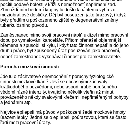
pocítil bodavé bolesti v kříži s nemožností napřímení zad.
Zhmožděním bederní krajiny tu došlo k náhlému výhřezu
meziobratlové destičky. Děj byl posouzen jako úrazový, i když
byly předtím u poškozeného zjištěny degenerativní změny
tuberkulózního původu.
Zaměstnanec mimo svoji pracovní náplň uklízel mimo pracovní
dobu po vymalování kanceláře. Přitom přenášel objemnější
břemena a způsobil si kýlu, I když tato činnost nepatřila do jeho
druhu práce, byl způsobený úraz posuzován jako pracovní,
neboť zaměstnanec vykonával činnost pro zaměstnavatele.
Porucha mozkové činnosti
Jde tu o záchvatové onemocnění z poruchy fyziologické
činnosti mozkové tkáně. Jeví se občasnými záchvaty
krátkodobého bezvědomí, nebo aspoň hrubě porušeného
vědomí různé intenzity, trvajícího několik vteřin až minut,
provázeného někdy svalovými křečemi, nepřiměřenými pohyby
a jednáním atp.
Nejvíce epilepsií má původ v poškození šedé mozkové hmoty
úrazem lebky. Jedná se o epilepsii poúrazovou, která se často
řadí mezi pracovní úrazy.