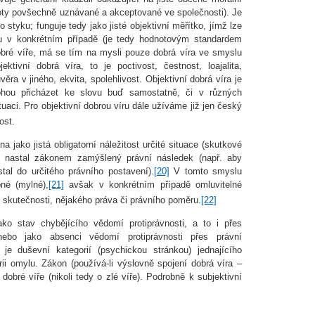
oty povšechně uznávané a akceptované ve společnosti). Je
styku; funguje tedy jako jisté objektivní měřítko, jímž lze
u v konkrétním případě (je tedy hodnotovým standardem
 dobré víře, má se tím na mysli pouze dobrá víra ve smyslu
jektivní dobrá víra, to je poctivost, čestnost, loajalita,
ůvěra v jiného, ekvita, spolehlivost. Objektivní dobrá víra je
ohou přicházet ke slovu buď samostatně, či v různých
tuaci. Pro objektivní dobrou víru dále užíváme již jen český
ost.
a jako jistá obligatorní náležitost určité situace (skutkové
y nastal zákonem zamýšlený právní následek (např. aby
tal do určitého právního postavení).
[20]
V tomto smyslu
bné (mylné),
[21]
avšak v konkrétním případě omluvitelné
 skutečnosti, nějakého práva či právního poměru.
[22]
ako stav chybějícího vědomí protiprávnosti, a to i přes
 nebo jako absenci vědomí protiprávnosti přes právní
 je duševní kategorií (psychickou stránkou) jednajícího
rii omylu. Zákon (používá-li výslovně spojení dobrá víra –
 dobré víře (nikoli tedy o zlé víře). Podrobně k subjektivní