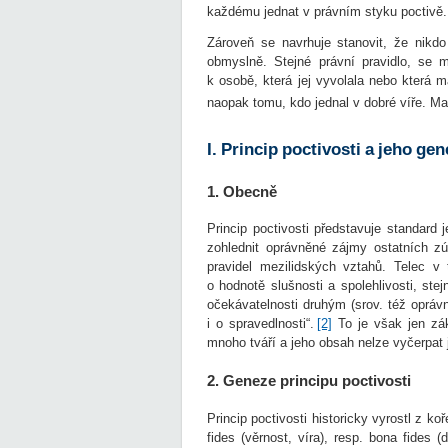
každému jednat v právním styku poctivě.
Zároveň se navrhuje stanovit, že nikd
obmyslně. Stejné právní pravidlo, se m
k osobě, která jej vyvolala nebo která 
naopak tomu, kdo jednal v dobré víře. M
I. Princip poctivosti a jeho ge
1. Obecně
Princip poctivosti představuje standard
zohlednit oprávněné zájmy ostatních z
pravidel mezilidských vztahů. Telec v 
o hodnotě slušnosti a spolehlivosti, ste
očekávatelnosti druhým (srov. též opráv
i o spravedlnosti“.
[2]
To je však jen zák
mnoho tváří a jeho obsah nelze vyčerpat
2. Geneze principu poctivosti
Princip poctivosti historicky vyrostl z k
fides (věrnost, víra), resp. bona fides 