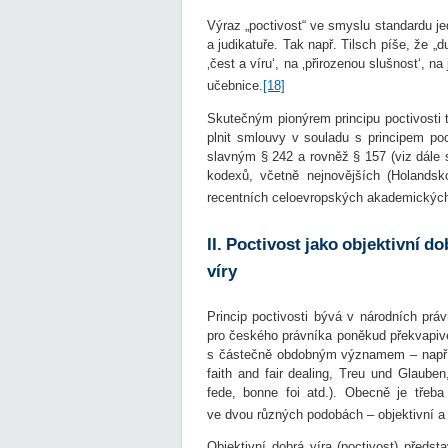
Výraz „poctivost“ ve smyslu standardu je
a judikatuře. Tak např. Tilsch píše, že „
‚čest a víru‘, na ‚přirozenou slušnost‘, na
učebnice.
[18]
Skutečným pionýrem principu poctivosti 
plnit smlouvy v souladu s principem p
slavným § 242 a rovněž § 157 (viz dále 
kodexů, včetně nejnovějších (Holandsko
recentních celoevropských akademických 
II. Poctivost jako objektivní do
víry
Princip poctivosti bývá v národních pr
pro českého právníka poněkud překvapivé
s částečně obdobným významem – např. d
faith and fair dealing, Treu und Glauben,
fede, bonne foi atd.). Obecně je třeb
ve dvou různých podobách – objektivní a 
Objektivní dobrá víra (poctivost) předst