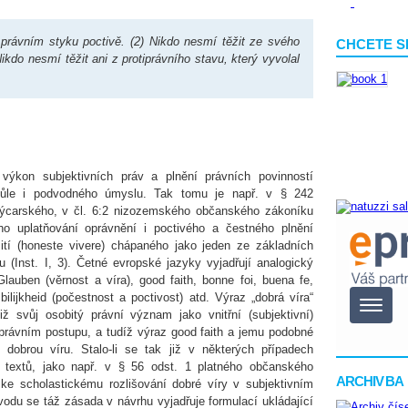
právním styku poctivě. (2) Nikdo nesmí těžit ze svého
CHCETE S
ikdo nesmí těžit ani z protiprávního stavu, který vyvolal
výkon subjektivních práv a plnění právních povinností
 vůle i podvodného úmyslu. Tak tomu je např. v § 242
výcarského, v čl. 6:2 nizozemského občanského zákoníku
ého uplatňování oprávnění i poctivého a čestného plnění
ití (honeste vivere) chápaného jako jeden ze základních
u (Inst. I, 3). Četné evropské jazyky vyjadřují analogický
auben (věrnost a víra), good faith, bonne foi, buena fe,
bilijkheid (počestnost a poctivost) atd. Výraz „dobrá víra“
 svůj osobitý právní význam jako vnitřní (subjektivní)
 právním postupu, a tudíž výraz good faith a jemu podobné
 dobrou víru. Stalo-li se tak již v některých případech
textů, jako např. v § 56 odst. 1 platného občanského
ARCHIV BA
e scholastickému rozlišování dobré víry v subjektivním
vodu se táž zásada v návrhu vyjadřuje formulací ukládající