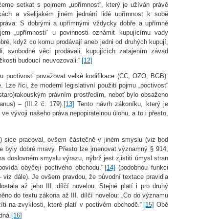
me setkat s pojmem „upřímnost“, který je užíván právě
ách a všelijakém jiném jednání lidé upřímnost k sobě
o práva: S dobrými a upřímnými vždycky dobře a upřímně
m „upřímnosti“ u povinnosti oznámit kupujícímu vady
obré, když co komu prodávají aneb jedni od druhých kupují,
, svobodné věci prodávali, kupujících zatajením závad
žkosti budoucí neuvozovali.“
[12]
cipu poctivosti považovat velké kodifikace (CC, OZO, BGB).
. Lze říci, že moderní legislativní použití pojmu „poctivost“
(staro)rakouským právním prostředím, neboť bylo obsaženo
us) – (III.2 č. 179).
[13]
Tento návrh zákoníku, který je
 vývoji našeho práva nepopiratelnou úlohu, a to i přesto,
t) sice pracoval, ovšem částečně v jiném smyslu (viz bod
e byly dobré mravy. Přesto lze jmenovat významný § 914,
na doslovném smyslu výrazu, nýbrž jest zjistiti úmysl stran
povídá obyčeji poctivého obchodu.“
[14]
(podobnou funkci
– viz dále). Je ovšem pravdou, že původní textace pravidla
tala až jeho III. dílčí novelou. Stejné platí i pro druhý
eněno do textu zákona až III. dílčí novelou: „Co do významu
íti na zvyklosti, které platí v poctivém obchodě.“
[15]
Obě
dná.
[16]