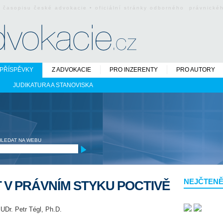
o časopisu české advokacie • oficiální stránky odborného právnick
PŘÍSPĚVKY
Z ADVOKACIE
PRO INZERENTY
PRO AUTORY
JUDIKATURA A STANOVISKA
HLEDAT NA WEBU
NEJČTENĚ
 V PRÁVNÍM STYKU POCTIVĚ
JUDr. Petr Tégl, Ph.D.