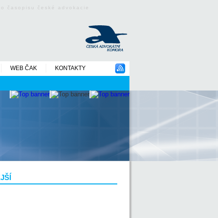
ého časopisu české advokacie
WEB ČAK
KONTAKTY
JŠÍ