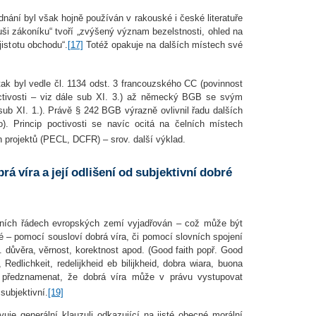
dnání byl však hojně používán v rakouské i české literatuře
duši zákoníku“ tvoří „zvýšený význam bezelstnosti, ohled na
 jistotu obchodu“.
[17]
Totéž opakuje na dalších místech své
tak byl vedle čl. 1134 odst. 3 francouzského CC (povinnost
octivosti – viz dále sub XI. 3.) až německý BGB se svým
sub XI. 1.). Právě § 242 BGB výrazně ovlivnil řadu dalších
). Princip poctivosti se navíc ocitá na čelních místech
projektů (PECL, DCFR) – srov. další výklad.
brá víra a její odlišení od subjektivní dobré
ávních řádech evropských zemí vyjadřován – což může být
 – pomocí sousloví dobrá víra, či pomocí slovních spojení
ůvěra, věrnost, korektnost apod. (Good faith popř. Good
 Redlichkeit, redelijkheid eb bilijkheid, dobra wiara, buona
a předznamenat, že dobrá víra může v právu vystupovat
subjektivní.
[19]
avuje generální klauzuli odkazující na jisté obecné morální