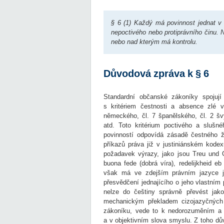
§ 6 (1) Každý má povinnost jednat v 
nepoctivého nebo protiprávního činu. N
nebo nad kterým má kontrolu.
Důvodová zpráva k § 6
Standardní občanské zákoníky spojují 
s kritériem čestnosti a absence zlé
německého, čl. 7 španělského, čl. 2 š
atd. Toto kritérium poctivého a slušn
povinností odpovídá zásadě čestného ž
příkazů práva již v justiniánském kodex
požadavek výrazy, jako jsou Treu und Gl
buona fede (dobrá víra), redelijkheid eb 
však má ve zdejším právním jazyce již
přesvědčení jednajícího o jeho vlastním
nelze do češtiny správně převést jako
mechanickým překladem cizojazyčných 
zákoníku, vede to k nedorozuměním a k
a v objektivním slova smyslu. Z toho dů