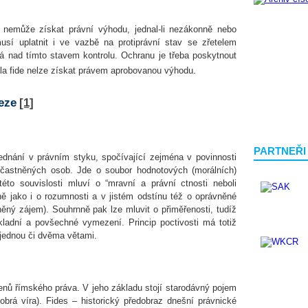
o nemůže získat právní výhodu, jednal-li nezákonně nebo
usí uplatnit i ve vazbě na protiprávní stav se zřetelem
má nad tímto stavem kontrolu. Ochranu je třeba poskytnout
ala fide nelze získat právem aprobovanou výhodu.
neze
[1]
PARTNEŘI
 jednání v právním styku, spočívající zejména v povinnosti
účastněných osob. Jde o soubor hodnotových (morálních)
této souvislosti mluví o “mravní a právní ctnosti neboli
jně jako i o rozumnosti a v jistém odstínu též o oprávněné
něný zájem). Souhrnně pak lze mluvit o přiměřenosti, tudíž
ladní a povšechné vymezení. Princip poctivosti má totiž
 jednou či dvěma větami.
ořenů římského práva. V jeho základu stojí starodávný pojem
(dobrá víra). Fides – historický předobraz dnešní právnické