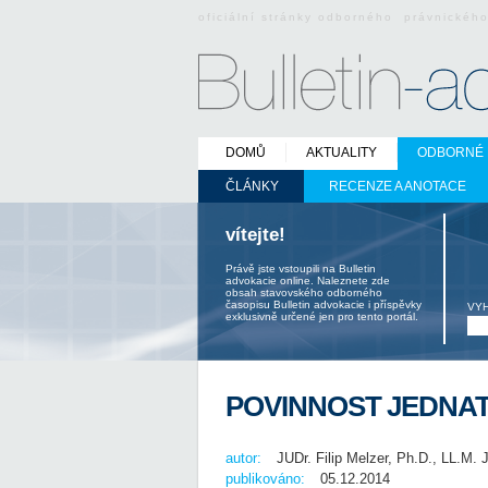
oficiální stránky odborného právnickéh
DOMŮ
AKTUALITY
ODBORNÉ 
ČLÁNKY
RECENZE A ANOTACE
vítejte!
Právě jste vstoupili na Bulletin
advokacie online. Naleznete zde
obsah stavovského odborného
časopisu Bulletin advokacie i příspěvky
VY
exklusivně určené jen pro tento portál.
POVINNOST JEDNAT
autor:
JUDr. Filip Melzer, Ph.D., LL.M. 
publikováno:
05.12.2014