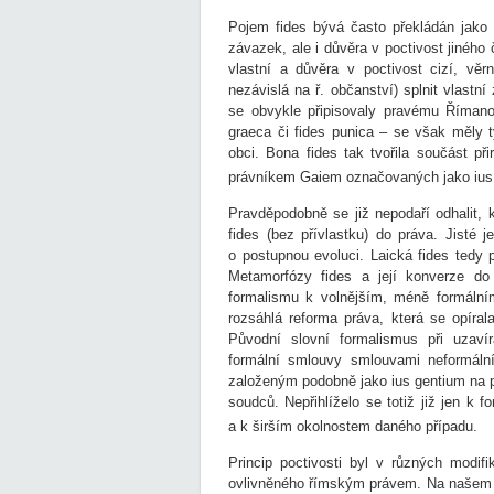
Pojem fides bývá často překládán jako 
závazek, ale i důvěra v poctivost jiného 
vlastní a důvěra v poctivost cizí, vě
nezávislá na ř. občanství) splnit vlastní
se obvykle připisovaly pravému Římano
graeca či fides punica – se však měly t
obci. Bona fides tak tvořila součást př
právníkem Gaiem označovaných jako ius
Pravděpodobně se již nepodaří odhalit, 
fides (bez přívlastku) do práva. Jisté 
o postupnou evoluci. Laická fides tedy 
Metamorfózy fides a její konverze d
formalismu k volnějším, méně formálním
rozsáhlá reforma práva, která se opíra
Původní slovní formalismus při uzav
formální smlouvy smlouvami neformálními
založeným podobně jako ius gentium na p
soudců. Nepřihlíželo se totiž již jen k
a k širším okolnostem daného případu.
Princip poctivosti byl v různých modi
ovlivněného římským právem. Na našem 