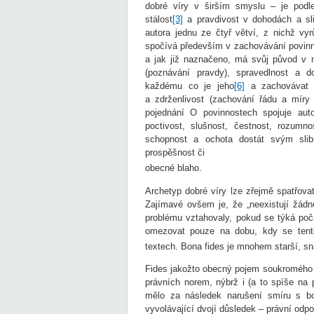
dobré víry v širším smyslu – je podle
stálost
[3]
a pravdivost v dohodách a sl
autora jednu ze čtyř větví, z nichž vyr
spočívá především v zachovávání povinno
a jak již naznačeno, má svůj původ v 
(poznávání pravdy), spravedlnost a do
každému co je jeho
[6]
a zachovávat s
a zdrženlivost (zachování řádu a mír
pojednání O povinnostech spojuje auto
poctivost, slušnost, čestnost, rozumn
schopnost a ochota dostát svým slibů
prospěšnost či
obecné blaho.
Archetyp dobré víry lze zřejmě spatřov
Zajímavé ovšem je, že „neexistují žádn
problému vztahovaly, pokud se týká po
omezovat pouze na dobu, kdy se tento 
textech. Bona fides je mnohem starší, sn
Fides jakožto obecný pojem soukromého 
právních norem, nýbrž i (a to spíše na 
mělo za následek narušení smíru s bo
vyvolávající dvojí důsledek – právní odp