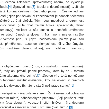
 Cicerona základem spravedlnosti; něčím, co vyjadřuje
ibech.
[4]
Spravedlnost
[5]
(spolu s dobročinností) tvoří dle
ůstá koruna čestnosti (čestného jednání). Čestné jednání
stí (jejich porušování či zanedbávání je naopak nečestné)
některé ze čtyř složek. Těmi jsou: moudrost a rozumnost
bročinnost (vůle dbát zájmů lidské společnosti, dávat
mlouvy), velikost a síla ducha a konečně uměřenost
y ve všech činech a slovech). Na mnoha místech svého
r věrnost (víru) s jinými hodnotovými pojmy jako jsou
ost, přiměřenost, absence zlomyslnosti či zlého úmyslu,
m (dodržení daného slova), ale i lidskost, mravnost,
at v obyčejovém právu (mos, consuetudo, mores maiorum).
é, tedy ani právní, psané prameny, které by se k tomuto
čátků zkoumaného pojmu“.
[7]
„Dobrou víru totiž nemůžeme
fenomén institucionalizoval, kdy se objevil v právních
ad lze dokonce říci, že je starší než právo samo.“
[8]
i veřejného práva byla ve starém Římě nejen pod ochranou
prvním místě) náboženských představ. „Její porušení totiž
hy (pax deorum), vzbuzení jejich hněvu – (ira deorum)
ovědnost a zároveň nutnost usmíření (piaculum).“
[9]