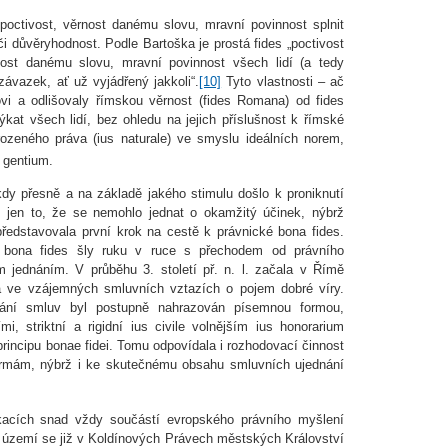
poctivost, věrnost danému slovu, mravní povinnost splnit
či důvěryhodnost. Podle Bartoška je prostá fides „poctivost
rnost danému slovu, mravní povinnost všech lidí (a tedy
 závazek, ať už vyjádřený jakkoli“.
[10]
Tyto vlastnosti – ač
vi a odlišovaly římskou věrnost (fides Romana) od fides
ýkat všech lidí, bez ohledu na jejich příslušnost k římské
irozeného práva (ius naturale) ve smyslu ideálních norem,
 gentium.
kdy přesně a na základě jakého stimulu došlo k proniknutí
je jen to, že se nemohlo jednat o okamžitý účinek, nýbrž
představovala první krok na cestě k právnické bona fides.
o bona fides šly ruku v ruce s přechodem od právního
 jednáním. V průběhu 3. století př. n. l. začala v Římě
la ve vzájemných smluvních vztazích o pojem dobré víry.
írání smluv byl postupně nahrazován písemnou formou,
, striktní a rigidní ius civile volnějším ius honorarium
rincipu bonae fidei. Tomu odpovídala i rozhodovací činnost
 formám, nýbrž i ke skutečnému obsahu smluvních ujednání
fikacích snad vždy součástí evropského právního myšlení
území se již v Koldínových Právech městských Království