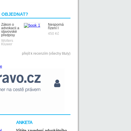
I OBJEDNAT?
Zákon o
Nesporná
advokacii a
řízení I
stavovské
450 Kč
předpisy
Wolters
Kluwer
přejít k recenzím (všechy tituly)
ANKETA
Vítáte zavedení advokátního