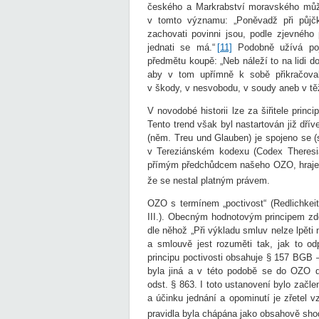
českého a Markrabství moravského může
v tomto významu: „Poněvadž při půjčk
zachovati povinni jsou, podle zjevnéh
jednati se má.“
[11]
Podobně užívá poje
předmětu koupě: „Neb náleží to na lidi d
aby v tom upřímně k sobě přikračovali
v škody, v nesvobodu, v soudy aneb v tě
V novodobé historii lze za šiřitele prin
Tento trend však byl nastartován již dříve
(něm. Treu und Glauben) je spojeno se 
v Tereziánském kodexu (Codex Theresian
přímým předchůdcem našeho OZO, hraje ve
že se nestal platným právem.
OZO s termínem „poctivost“ (Redlichkei
III.). Obecným hodnotovým principem zd
dle něhož „Při výkladu smluv nelze lpěti 
a smlouvě jest rozuměti tak, jak to od
principu poctivosti obsahuje § 157 BGB 
byla jiná a v této podobě se do OZO dos
odst. § 863. I toto ustanovení bylo začl
a účinku jednání a opominutí je zřetel vz
pravidla byla chápána jako obsahově sho