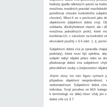
hodnoty (podle některých autorů na hodn
množinou morálních pravidel mezilidského 
poměřovat chování konkrétního subjekt
chování). Mluví-li se o poctivosti jako
objektivním (objektivní dobrá víra). Ob
solidarita, důvěryhodnost vlastní, ale i d
množinou jednotlivých prvků, které m
kombinacích, v závislosti na konkrétní si
ekvivalent použitý v § 6 odst. 1, tj. poctiv
Subjektivní dobrá víra je zpravidla chápán
podstaty), která musí být splněna, ab
subjekt nabyl nějaké právo nebo se dos
představuje dobrá víra subjektivní chy
přesvědčení osoby o (ne)existenci nějaké
Jinými slovy lze tuto figuru vymezit j
případnou objektivní neoprávněnost,
nedostatečnost. Subjektivní dobrá víra
individua. Svojí povahou se blíží katego
k terminologii viz dále) mluví vždy jen o
dobré víře viz § 7.