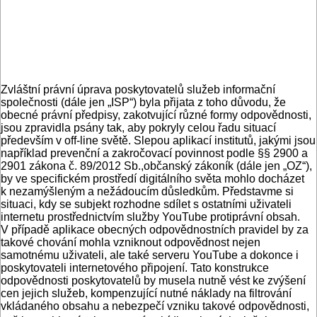
Zvláštní právní úprava poskytovatelů služeb informační
společnosti (dále jen „ISP“) byla přijata z toho důvodu, že
obecné právní předpisy, zakotvující různé formy odpovědnosti,
jsou zpravidla psány tak, aby pokryly celou řadu situací
především v off-line světě. Slepou aplikací institutů, jakými jsou
například prevenční a zakročovací povinnost podle §§ 2900 a
2901 zákona č. 89/2012 Sb.,občanský zákoník (dále jen „OZ“),
by ve specifickém prostředí digitálního světa mohlo docházet
k nezamýšleným a nežádoucím důsledkům. Představme si
situaci, kdy se subjekt rozhodne sdílet s ostatními uživateli
internetu prostřednictvím služby YouTube protiprávní obsah.
V případě aplikace obecných odpovědnostních pravidel by za
takové chování mohla vzniknout odpovědnost nejen
samotnému uživateli, ale také serveru YouTube a dokonce i
poskytovateli internetového připojení. Tato konstrukce
odpovědnosti poskytovatelů by musela nutně vést ke zvýšení
cen jejich služeb, kompenzující nutné náklady na filtrování
vkládaného obsahu a nebezpečí vzniku takové odpovědnosti,