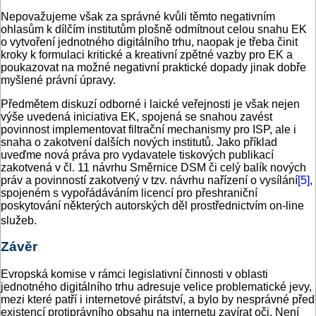
Nepovažujeme však za správné kvůli těmto negativním
ohlasům k dílčím institutům plošně odmítnout celou snahu EK
o vytvoření jednotného digitálního trhu, naopak je třeba činit
kroky k formulaci kritické a kreativní zpětné vazby pro EK a
poukazovat na možné negativní praktické dopady jinak dobře
myšlené právní úpravy.
Předmětem diskuzí odborné i laické veřejnosti je však nejen
výše uvedená iniciativa EK, spojená se snahou zavést
povinnost implementovat filtrační mechanismy pro ISP, ale i
snaha o zakotvení dalších nových institutů. Jako příklad
uveďme nová práva pro vydavatele tiskových publikací
zakotvená v čl. 11 návrhu Směrnice DSM či celý balík nových
práv a povinností zakotvený v tzv. návrhu nařízení o vysílání
[5]
,
spojeném s vypořádáváním licencí pro přeshraniční
poskytování některých autorských děl prostřednictvím on-line
služeb.
Závěr
Evropská komise v rámci legislativní činnosti v oblasti
jednotného digitálního trhu adresuje velice problematické jevy,
mezi které patří i internetové pirátství, a bylo by nesprávné před
existencí protiprávního obsahu na internetu zavírat oči. Není