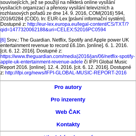
souvisejících, jež se použijí na některá online vysílání
vysílacích organizací a přenosy vysílání televizních a
rozhlasových pořadů ze dne 14. 9. 2016, COM(2016) 594,
2016/0284 (COD). In: EUR-Lex [právní informační systém].
Dostupné z:
http://eur-lex.europa.eu/legal-content/CS/TXT/?
qid=1477320062188&uri=CELEX:52016PC0594
[6]
Srov.: The Guardian. Netflix, Spotify and Apple power UK
entertainment revenue to record £6.1bn. [online]. 6. 1. 2016.
[cit. 6. 12. 2016]. Dostupné z:
https://www.theguardian.com/media)2016/jan/06/netflix-spotify-
apple-uk-entertainment-revenue-adele
či IFPI Global Music
Report 2016. [online]. 12. 4. 2016. [cit. 6. 12. 2016]. Dostupné
z:
http://ifpi.org/news/IFPI-GLOBAL-MUSIC-REPORT-2016
Pro autory
Pro inzerenty
Web ČAK
Kontakty