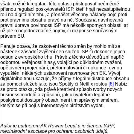
však možné k regulaci této oblasti přistupovat neúměrně
přísnou regulací poskytovatelů ISP, kteří hrají nezastupitelnou
roli na digitálním trhu, a přenášet všechny náklady boje proti
protiprávnímu obsahu právě na ně. Současná navrhovaná
právní úprava povinností ISP má několik sporných oblastí, ať
už jde o nejednoznačné pojmy, či rozpor se současným
právem EU.
Panuje obava, že zakotvení těchto změn by mohlo mít za
následek zásadní zvýšení cen služeb ISP či dokonce jejich
odsun z evropského trhu. Právě z těchto důvodů zní napříč
odbornou veřejností hlasy, volající po důkladném zvážení,
opětovném projednání, přeformulování či dokonce rovnou
vypuštění některých ustanovení navrhovaných EK. Vývoj
digitálního trhu ukazuje, že příjmy z legální distribuce obsahu
za pomocí služeb jako jsou Spotify či Netflix rostou.
[6]
Nabízí
se proto otázka, zda právě kreativní způsob tvorby nových
business modelů a způsobů, jak uživatelům legálně
poskytnout dostupný obsah, není tím správným směrem,
kterým se při boji s internetovým pirátstvím vydat.
Autor je partnerem AK Rowan Legal a je členem IAPP,
mezinárodní asociace pro ochranu osobních údajů.