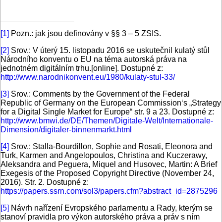
[1]
Pozn.: jak jsou definovány v §§ 3 – 5 ZSIS.
[2]
Srov.: V úterý 15. listopadu 2016 se uskutečnil kulatý stůl
Národního konventu o EU na téma autorská práva na
jednotném digitálním trhu.[online]. Dostupné z:
http://www.narodnikonvent.eu/1980/kulaty-stul-33/
[3]
Srov.: Comments by the Government of the Federal
Republic of Germany on the European Commission‘s „Strategy
for a Digital Single Market for Europe“ str. 9 a 23. Dostupné z:
http://www.bmwi.de/DE/Themen/Digitale-Welt/Internationale-
Dimension/digitaler-binnenmarkt.html
[4]
Srov.: Stalla-Bourdillon, Sophie and Rosati, Eleonora and
Turk, Karmen and Angelopoulos, Christina and Kuczerawy,
Aleksandra and Peguera, Miquel and Husovec, Martin: A Brief
Exegesis of the Proposed Copyright Directive (November 24,
2016). Str. 2. Dostupné z:
https://papers.ssrn.com/sol3/papers.cfm?abstract_id=2875296
[5]
Návrh nařízení Evropského parlamentu a Rady, kterým se
stanoví pravidla pro výkon autorského práva a práv s ním