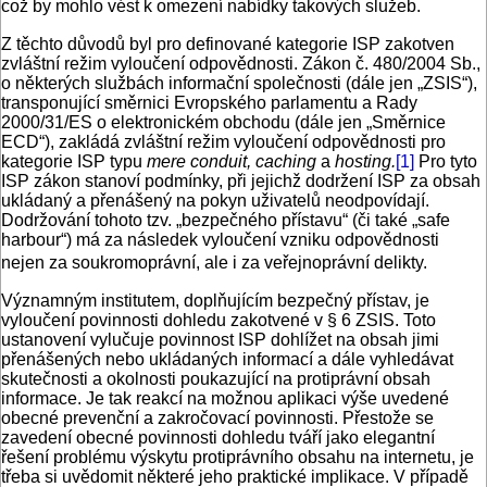
což by mohlo vést k omezení nabídky takových služeb.
Z těchto důvodů byl pro definované kategorie ISP zakotven
zvláštní režim vyloučení odpovědnosti. Zákon č. 480/2004 Sb.,
o některých službách informační společnosti (dále jen „ZSIS“),
transponující směrnici Evropského parlamentu a Rady
2000/31/ES o elektronickém obchodu (dále jen „Směrnice
ECD“), zakládá zvláštní režim vyloučení odpovědnosti pro
kategorie ISP typu
mere conduit, caching
a
hosting.
[1]
Pro tyto
ISP zákon stanoví podmínky, při jejichž dodržení ISP za obsah
ukládaný a přenášený na pokyn uživatelů neodpovídají.
Dodržování tohoto tzv. „bezpečného přístavu“ (či také „safe
harbour“) má za následek vyloučení vzniku odpovědnosti
nejen za soukromoprávní, ale i za veřejnoprávní delikty.
Významným institutem, doplňujícím bezpečný přístav, je
vyloučení povinnosti dohledu zakotvené v § 6 ZSIS. Toto
ustanovení vylučuje povinnost ISP dohlížet na obsah jimi
přenášených nebo ukládaných informací a dále vyhledávat
skutečnosti a okolnosti poukazující na protiprávní obsah
informace. Je tak reakcí na možnou aplikaci výše uvedené
obecné prevenční a zakročovací povinnosti. Přestože se
zavedení obecné povinnosti dohledu tváří jako elegantní
řešení problému výskytu protiprávního obsahu na internetu, je
třeba si uvědomit některé jeho praktické implikace. V případě