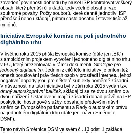
zavedení povinnosti dohledu by musel ISP kontrolovat veškerý
obsah, který přenáší či ukládá, tedy včetně obsahu ryze
soukromé povahy. Počty souborů, které denně jednotliví ISP
přenášejí nebo ukládají, přitom často dosahují stovek tisíc až
miliónů.
Iniciativa Evropské komise na poli jednotného
digitálního trhu
V květnu roku 2015 přišla Evropská komise (dále jen „EK“)
s ambiciózním projektem vytvoření jednotného digitálního trhu
v EU, který prezentovala v rámci dokumentu
Strategie pro
jednotný digitální trh.
Jedním z cílů této iniciativy je přitom též
omezit porušování práv třetích osob v prostředí internetu, jehož
negativní dopady jsou pro některé subjekty poměrně zásadní.
V návaznosti na tuto iniciativu byl v září roku 2015 vydán tzv.
druhý autorskoprávní balíček,
skládající se ze dvou směrnic a
dvou nařízení. Ustanovení, mající zásadní dopad právě na ISP
poskytující hostingové služby, obsahuje především návrh
směrnice Evropského parlamentu a Rady o autorském právu
na jednotném digitálním trhu (dále jen „návrh Směrnice
DSM“).
Tento návrh Směrnice DSM ve svém čl. 13 odst. 1 zakládá