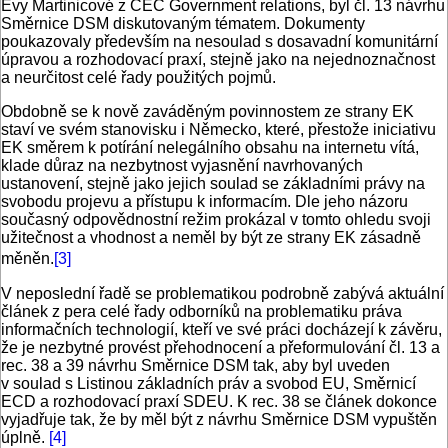
Evy Martinicové z CEC Government relations, byl čl. 13 návrhu
Směrnice DSM diskutovaným tématem. Dokumenty
poukazovaly především na nesoulad s dosavadní komunitární
úpravou a rozhodovací praxí, stejně jako na nejednoznačnost
a neurčitost celé řady použitých pojmů.
Obdobně se k nově zaváděným povinnostem ze strany EK
staví ve svém stanovisku i Německo, které, přestože iniciativu
EK směrem k potírání nelegálního obsahu na internetu vítá,
klade důraz na nezbytnost vyjasnění navrhovaných
ustanovení, stejně jako jejich soulad se základními právy na
svobodu projevu a přístupu k informacím. Dle jeho názoru
současný odpovědnostní režim prokázal v tomto ohledu svoji
užitečnost a vhodnost a neměl by být ze strany EK zásadně
měněn.
[3]
V neposlední řadě se problematikou podrobně zabývá aktuální
článek z pera celé řady odborníků na problematiku práva
informačních technologií, kteří ve své práci docházejí k závěru,
že je nezbytné provést přehodnocení a přeformulování čl. 13 a
rec. 38 a 39 návrhu Směrnice DSM tak, aby byl uveden
v soulad s Listinou základních práv a svobod EU, Směrnicí
ECD a rozhodovací praxí SDEU. K rec. 38 se článek dokonce
vyjadřuje tak, že by měl být z návrhu Směrnice DSM vypuštěn
úplně.
[4]