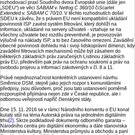
rozhodovací praxí Soudního dvora Evropské unie (dále jen
„SDEU“) ve věci
SABAM v. Netlog C 360/10
či
Scarlet
Extended v. SABAM
C 70/10.
V těchto rozhodnutích došel
SDEU k závěru, že s právem EU není kompatibilní ukládání
povinnosti ISP zavést systém filtrování, který dohlíží na
informace, ukládané na servery uživateli - vztahuje se na
všechny uživatele bez rozdílu preventivně, je provozován
výlučně na náklady ISP, a to bez časového omezení. Zavádění
obecné povinnosti dohledu má i svoji lidskoprávní dimenzi, kdy
zavádění filtrovacích mechanismů může být zásahem do
některých základních práv zaručených Listinou základních
práv EU, především pak práv na ochranu soukromí a práv na
svobodu projevu a informací zakotvených v čl. 8 a 11.
Právě nejednoznačnost konkrétních ustanovení návrhu
Směrnice DSM, stejně jako jejich rozpor s komunitárními
předpisy, jsou důvodem, proč jsou tato ustanovení poměrně
rozporuplně přijímána nejen zde v České republice, ale i
odbornou veřejností napříč členskými státy.
Dne 15. 11. 2016 se v rámci Národního konventu o EU konal
kulatý stůl na téma Autorská práva na jednotném digitálním
trhu
[2]
. Skrze podkladové dokumenty odborného garanta –
Národního centra pro digitální ekonomiku a dále stanoviska
Ministerstva kultury, Ministerstva průmyslu a obchodu a paní