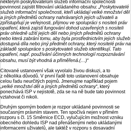
některým poskytovatelům služeb informační společnosti
povinnost zajistit filtrování ukládaného obsahu: „
Poskytovatelé
služeb informační společnosti, kteří ukládají velké množství děl
a jiných předmětů ochrany nahrávaných jejich uživateli a
zpřístupňují je veřejnosti, přijmou ve spolupráci s nositeli práv
opatření, která zajistí fungování dohod uzavřených s nositeli
práv ohledně užití jejich děl nebo jiných předmětů ochrany
nebo která zabrání tomu, aby byla prostřednictvím jejich služeb
dostupná díla nebo jiný předmět ochrany, který nositelé práv na
základě spolupráce s poskytovateli služeb identifikují. Tato
opatření, např. používání účinných technologií rozpoznávání
obsahu, musí být vhodná a přiměřená.(…)“
Citované ustanovení však vyvolalo živou diskuzi, a to
z několika důvodů. V první řadě toto ustanovení obsahuje
celou řadu neurčitých pojmů. Jmenujme například pojem
„
velké množství děl a jiných předmětů ochrany
“, který
ponechává ISP v nejistotě, zda se na ně bude tato povinnost
vztahovat či nikoli.
Druhým sporným bodem je rozpor ukládané povinnosti se
současným právním stavem. Ten spočívá nejen v přímém
rozporu s čl. 15 Směrnice ECD, vylučujícím možnost vzniku
obecného dohledu ISP nad přenášenými nebo ukládanými
informacemi uživatelů, ale taktéž v rozporu s dosavadní