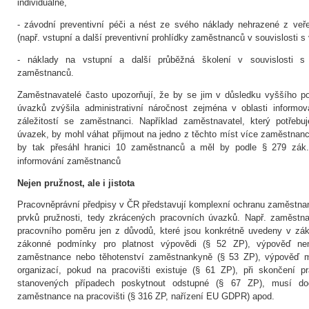
individuálně,
- závodní preventivní péči a nést ze svého náklady nehrazené z veře
(např. vstupní a další preventivní prohlídky zaměstnanců v souvislosti 
- náklady na vstupní a další průběžná školení v souvislosti s 
zaměstnanců.
Zaměstnavatelé často upozorňují, že by se jim v důsledku vyššího p
úvazků zvýšila administrativní náročnost zejména v oblasti informov
záležitostí se zaměstnanci. Například zaměstnavatel, který potřeb
úvazek, by mohl váhat přijmout na jedno z těchto míst více zaměstnanc
by tak přesáhl hranici 10 zaměstnanců a měl by podle § 279 zák. 
informování zaměstnanců
Nejen pružnost, ale i jistota
Pracovněprávní předpisy v ČR představují komplexní ochranu zaměstn
prvků pružnosti, tedy zkrácených pracovních úvazků. Např. zaměstn
pracovního poměru jen z důvodů, které jsou konkrétně uvedeny v zák
zákonné podmínky pro platnost výpovědi (§ 52 ZP), výpověď n
zaměstnance nebo těhotenství zaměstnankyně (§ 53 ZP), výpověď m
organizací, pokud na pracovišti existuje (§ 61 ZP), při skončení 
stanovených případech poskytnout odstupné (§ 67 ZP), musí do
zaměstnance na pracovišti (§ 316 ZP, nařízení EU GDPR) apod.