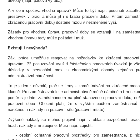
důvody (např. pásová výroba).
A v čem spočívá vhodná úprava? Může to být např. posunutí začátku 
přestávek v práci a může jít i o kratší pracovní dobu. Přitom zaměs
zkrácenou pracovní dobu) dostane mzdu v nezměněné výši.
Zásady pro vhodnou úpravu pracovní doby se vztahují i na zaměstnan
vhodnou úpravu tedy může požádat i muž.
Existují i nevýhody?
Zák. práce umožňuje reagovat na požadavky ke zkrácení pracovní
úpravám. Při posuzování využití částečných pracovních úvazků je vša
důsledky v personální praxi s ekonomickými dopady zejména pro
administrativní náročnosti.
To je jeden z důvodů, proč se firmy k zaměstnávání na zkrácené prac
kladně. Pro zaměstnavatele je administrativně méně náročné a tím i eko
poměr s jedním zaměstnancem na plně stanovenou pracovní dobu, než
pracovní dobu. Obecně platí, že s vyšším počtem zaměstnanců se
náročnost i náklady na pracovní sílu (pracovní místo).
Zvýšené náklady se mohou projevit např. v oblasti bezpečnosti prác
hradit náklady s ní spojené. Musí např. zajistit:
- osobní ochranné pracovní prostředky pro zaměstnance, z nichž