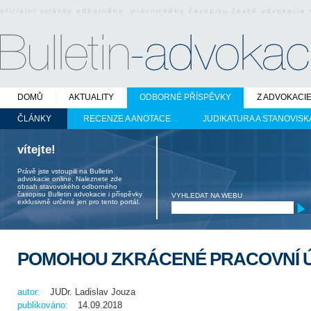
oficiální stránky odborného právnického časopisu české advokacie
DOMŮ
AKTUALITY
ODBORNÉ PŘÍSPĚVKY
Z ADVOKACI
ČLÁNKY
RECENZE A ANOTACE
JUDIKATURA A STANOVISK
vítejte!
Právě jste vstoupili na Bulletin
advokacie online. Naleznete zde
obsah stavovského odborného
časopisu Bulletin advokacie i příspěvky
VYHLEDAT NA WEBU
exklusivně určené jen pro tento portál.
POMOHOU ZKRÁCENÉ PRACOVNÍ 
autor:
JUDr. Ladislav Jouza
publikováno:
14.09.2018