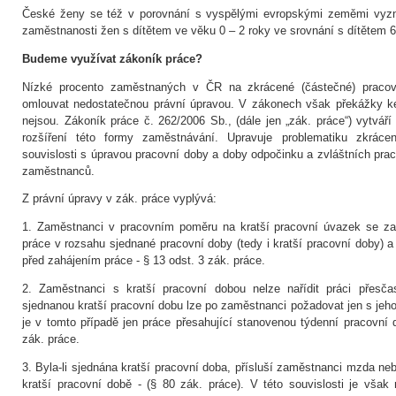
České ženy se též v porovnání s vyspělými evropskými zeměmi vyzna
zaměstnanosti žen s dítětem ve věku 0 – 2 roky ve srovnání s dítětem 6 
Budeme využívat zákoník práce?
Nízké procento zaměstnaných v ČR na zkrácené (částečné) pracov
omlouvat nedostatečnou právní úpravou. V zákonech však překážky ke
nejsou. Zákoník práce č. 262/2006 Sb., (dále jen „zák. práce“) vytváří 
rozšíření této formy zaměstnávání. Upravuje problematiku zkrác
souvislosti s úpravou pracovní doby a doby odpočinku a zvláštních pr
zaměstnanců.
Z právní úpravy v zák. práce vyplývá:
1. Zaměstnanci v pracovním poměru na kratší pracovní úvazek se zar
práce v rozsahu sjednané pracovní doby (tedy i kratší pracovní doby) a
před zahájením práce - § 13 odst. 3 zák. práce.
2. Zaměstnanci s kratší pracovní dobou nelze nařídit práci přesč
sjednanou kratší pracovní dobu lze po zaměstnanci požadovat jen s jeh
je v tomto případě jen práce přesahující stanovenou týdenní pracovní d
zák. práce.
3. Byla-li sjednána kratší pracovní doba, přísluší zaměstnanci mzda nebo
kratší pracovní době - (§ 80 zák. práce). V této souvislosti je však 