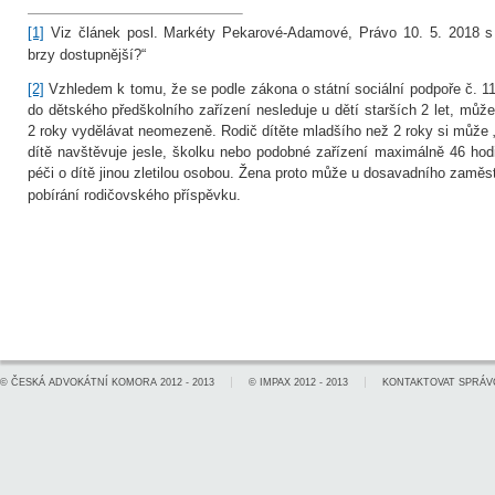
[1]
Viz článek posl. Markéty Pekarové-Adamové, Právo 10. 5. 2018 
brzy dostupnější?“
[2]
Vzhledem k tomu, že se podle zákona o státní sociální podpoře č. 1
do dětského předškolního zařízení nesleduje u dětí starších 2 let, může 
2 roky vydělávat neomezeně. Rodič dítěte mladšího než 2 roky si může „
dítě navštěvuje jesle, školku nebo podobné zařízení maximálně 46 hodi
péči o dítě jinou zletilou osobou. Žena proto může u dosavadního zaměs
pobírání rodičovského příspěvku.
©
ČESKÁ ADVOKÁTNÍ KOMORA
2012 - 2013
©
IMPAX
2012 - 2013
KONTAKTOVAT SPRÁV