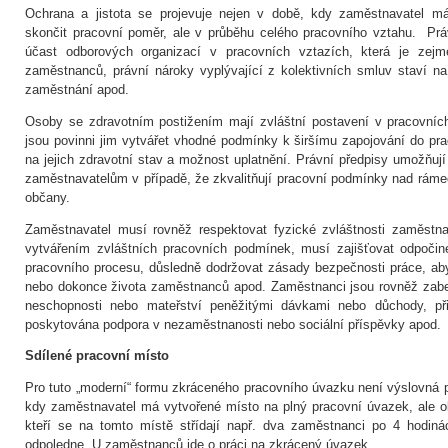
Ochrana a jistota se projevuje nejen v době, kdy zaměstnavatel
skončit pracovní poměr, ale v průběhu celého pracovního vztahu. Práv
účast odborových organizací v pracovních vztazích, která je ze
zaměstnanců, právní nároky vyplývající z kolektivních smluv staví n
zaměstnání apod.
Osoby se zdravotním postižením mají zvláštní postavení v pracovníc
jsou povinni jim vytvářet vhodné podmínky k širšímu zapojování do p
na jejich zdravotní stav a možnost uplatnění. Právní předpisy umožňují
zaměstnavatelům v případě, že zkvalitňují pracovní podmínky nad rámec
občany.
Zaměstnavatel musí rovněž respektovat fyzické zvláštnosti zaměstn
vytvářením zvláštních pracovních podmínek, musí zajišťovat odpoči
pracovního procesu, důsledně dodržovat zásady bezpečnosti práce, ab
nebo dokonce života zaměstnanců apod. Zaměstnanci jsou rovněž zabe
neschopnosti nebo mateřství peněžitými dávkami nebo důchody, při
poskytována podpora v nezaměstnanosti nebo sociální příspěvky apod.
Sdílené pracovní místo
Pro tuto „moderní“ formu zkráceného pracovního úvazku není výslovná pr
kdy zaměstnavatel má vytvořené místo na plný pracovní úvazek, ale o
kteří se na tomto místě střídají např. dva zaměstnanci po 4 hodiná
odpoledne. U zaměstnanců jde o práci na zkrácený úvazek.