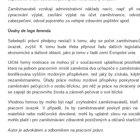
Zaměstnavateli vznikají administrativní náklady navíc, např. při v
zpracování výplat, zasílání výplat na účet zaměstnance, odvod
zabezpečení, odvod pojistného za veřejné zdravotní pojištění apod.
Úvahy
de lege ferenda
Sebelepší právní předpisy nestačí k tomu, aby se počet zaměstnanců,
úvazek, zvýšil. K tomu bude třeba přijmout řadu dalších legislati
ekonomické a daňové oblasti, jako je tomu v řadě zemí Evropské unie.
Určité formy motivace se mohou již v současnosti uplatňovat prostřed
která na jednom pracovním místě zaměstná dva uchazeče o zaměstnání 
bonifikována vyšším mzdovým příspěvkem, než jaký by získala, kdyb
nezaměstnanému. Úřady práce mohou mzdové příspěvky poskytovat 
zaměstnání pečujících o osobu blízkou, pro něž je práce na zkrácený ú
se zapojit do pracovního života a zároveň pečovat o své blízké.
Vhodnou formou by mohlo být např. zvýhodnění zaměstnavatelů, kteří 
pracovní úvazek. V případě, že by zaměstnavatel poskytl práci na 
mateřské nebo rodičovské dovolené, mohl by uplatnit slevu na sociál
mohlo platit i pro zaměstnávání zdravotně postižených a občanů starších
Autor je advokátem a odborníkem na pracovní právo.