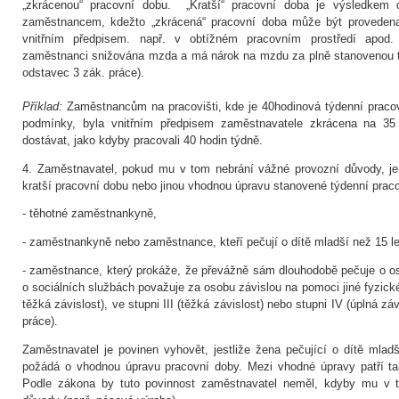
„zkrácenou“ pracovní dobu. „Kratší“ pracovní doba je výsledkem
zaměstnancem, kdežto „zkrácená“ pracovní doba může být provedena
vnitřním předpisem. např. v obtížném pracovním prostředí apod.
zaměstnanci snižována mzda a má nárok na mzdu za plně stanovenou t
odstavec 3 zák. práce).
Příklad:
Zaměstnancům na pracovišti, kde je 40hodinová týdenní pracov
podmínky, byla vnitřním předpisem zaměstnavatele zkrácena na 3
dostávat, jako kdyby pracovali 40 hodin týdně.
4. Zaměstnavatel, pokud mu v tom nebrání vážné provozní důvody, je
kratší pracovní dobu nebo jinou vhodnou úpravu stanovené týdenní prac
- těhotné zaměstnankyně,
- zaměstnankyně nebo zaměstnance, kteří pečují o dítě mladší než 15 l
- zaměstnance, který prokáže, že převážně sám dlouhodobě pečuje o o
o sociálních službách považuje za osobu závislou na pomoci jiné fyzické
těžká závislost), ve stupni III (těžká závislost) nebo stupni IV (úplná záv
práce).
Zaměstnavatel je povinen vyhovět, jestliže žena pečující o dítě mlad
požádá o vhodnou úpravu pracovní doby. Mezi vhodné úpravy patří tak
Podle zákona by tuto povinnost zaměstnavatel neměl, kdyby mu v t