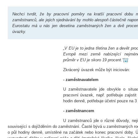
Nechci tvrdit, že by pracovní poměry na kratší pracovní dobu m
zaměstnanců, ale jejich sjednávání by mohlo alespoň částečně napom
Eurostatu má u nás jen desetina zaměstnaných žen a dvě procen
úvazky.
„V EU je to jedna třetina žen a devět pro
Evropě mezi země nabízející nejmén
průměr v EU je skoro 19 procent.“
[1]
Zkrácený úvazek může být iniciován:
- zaměstnavatelem
U zaměstnavatele jde obvykle o situa
pracovní úvazek, např. potřebuje zajistit
hodin denně, potřebuje účetní pouze na 3
- zaměstnancem
U zaměstnanců jde o různé důvody, nejča
související s dojížděním do zaměstnání. Časté bývá u zaměstnaných ro
o půl hodiny denně, umístěné na začátek nebo konec pracovní doby. Ú