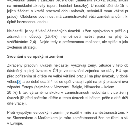
vyzvednutí dítěte v zařízení péče o děti (mateřská školka, škola, školní
na mimoškolní aktivity (sport, hudební kroužky). U rodičů dětí do 15 l
jejich žádosti o kratší pracovní dobu vyhovět, nebrání-li tomu vážné 
práce). Obdobnou povinnost má zaměstnavatel vůči zaměstnancům, kt
úplně bezmocnou osobu.
Nejčastěji je využívání částečných úvazků u žen spojováno s péčí o 
zdravotními důvody (16,4%), nemožností nalézt práci na plný 
vzděláváním 2,4). Nejde tedy o preferovanou možnost, ale spíše o jak
zvolenou strategii.
Srovnání s evropskými zeměmi
Zkrácený pracovní úvazek nejčastěji využívají ženy. Situace v této o
částečný a plný úvazek v ČR je ve srovnání zejména se státy EU spe
před pořízením si dítěte ve velké většině pracují na plný úvazek, v době
vůbec
[2]
a po době cca 3-4 let se opět vracejí zpět na plný pracovní úv
západní Evropy (zejména v Nizozemí, Belgie, Německo – kolem
20 %) k tak výraznému skoku v zaměstnanosti nedochází, více žen 
úvazek již před početím dítěte a tento úvazek si během péče o dítě drž
dítě vracejí.
Proti vyspělým evropským zemím je rozdíl v míře zaměstnanosti žen, kt
se Slovenskem a Maďarskem je míra zaměstnanosti žen se třemi a víc
v Evropě.