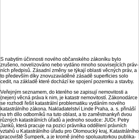
S nabytím účinnosti nového občanské­ho zákoníku bylo
zrušeno, novelizováno nebo vydáno mnoho souvisejících práv­
ních předpisů. Zásadní změny se týkají oblasti věcných práv, a
to především dí­ky znovuzaváděné zásadě superficies so­lo
cedit, na základě které dochází ke spo­jení pozemku a stavby.
Veřejným seznamem, do kterého se za­pisují nemovitosti a
(nejen) věcná práva k nim, je katastr nemovitostí. Zákonodár­ce
se rozhodl řešit katastrální problema­tiku vydáním nového
katastrálního zá­kona. Nakladatelství Linde Praha, a. s. přináší
na trh dílo odborníků na tuto ob­last, a to zaměstnankyň dvou
různých katastrálních úřadů a jednoho soudce: JUDr. Petry
Janků, která pracuje na po­zici právníka oddělení právních
vztahů u Katastrálního úřadu pro Olomoucký kraj, Katastrálního
pracoviště Šumperk, a je kromě jiného spoluautorkou publika­