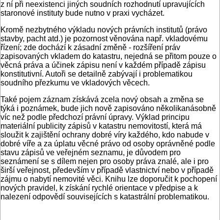
z ní při neexistenci jiných soud­ních rozhodnutí upravujících
staronové instituty bude nutno v praxi vycházet.
Kromě nezbytného výkladu nových právních institutů (právo
stavby, pacht atd.) je pozornost věnována např. vkla­dovému
řízení; zde dochází k zásadní změně - rozšíření práv
zapisovaných vkladem do katastru, nejedná se při­tom pouze o
věcná práva a účinek zá­pisu není v každém případě zápisu
kon­stitutivní. Autoři se detailně zabývají i problematikou
soudního přezkumu ve vkladových věcech.
Také pojem záznam získává zcela nový obsah a změna se
týká i poznámek, bu­de jich nově zapisováno několikanásob­ně
víc než podle předchozí právní úpra­vy. Výklad principu
materiální publicity zápisů v katastru nemovitostí, která má
sloužit k zajištění ochrany dobré víry kaž­dého, kdo nabude v
dobré víře a za úpla­tu věcné právo od osoby oprávněné po­dle
stavu zápisů ve veřejném seznamu, je důvodem pro
seznámení se s dílem nejen pro osoby práva znalé, ale i pro
širší ve­řejnost, především v případě vlastnictví nebo v případě
zájmu o nabytí nemovi­té věci. Knihu lze doporučit k pochope­ní
nových pravidel, k získání rychlé ori­entace v předpise a k
nalezení odpovědí souvisejících s katastrální problematikou.