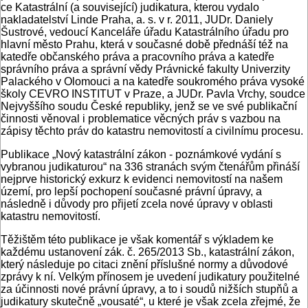
ce Katastrální (a související) judikatura, kterou vydalo
nakladatelství Linde Pra­ha, a. s. v r. 2011, JUDr. Daniely
Šustrové, vedoucí Kanceláře úřadu Katastrální­ho úřadu pro
hlavní město Prahu, která v současné době přednáší též na
kated­ře občanského práva a pracovního prá­va a katedře
správního práva a správní vědy Právnické fakulty Univerzity
Palackého v Olomouci a na katedře soukro­mého práva vysoké
školy CEVRO IN­STITUT v Praze, a JUDr. Pavla Vrchy, soudce
Nejvyššího soudu České repub­liky, jenž se ve své publikační
činnos­ti věnoval i problematice věcných práv s vazbou na
zápisy těchto práv do ka­tastru nemovitostí a civilnímu procesu.
Publikace „Nový katastrální zákon - poznámkové vydání s
vybranou judikaturou“ na 336 stranách svým čtenářům přináší
nejprve historický exkurz k evi­denci nemovitostí na našem
území, pro lepší pochopení současné právní úpravy, a
následně i důvody pro přijetí zcela no­vé úpravy v oblasti
katastru nemovitostí.
Těžištěm této publikace je však komen­tář s výkladem ke
každému ustanovení zák. č. 265/2013 Sb., katastrální zákon,
který následuje po citaci znění příslušné normy a důvodové
zprávy k ní. Velkým přínosem je uvedení judikatury použitel­né
za účinnosti nové právní úpravy, a to i soudů nižších stupňů a
judikatury sku­tečně „vousaté“, u které je však zcela zřej­mé, že