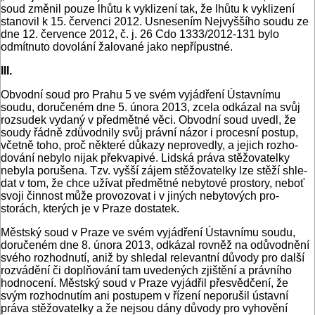
soud změnil pouze lhůtu k vyklizení tak, že lhůtu k vykli­zení
stanovil k 15. červenci 2012. Usnesením Nejvyššího sou­du ze
dne 12. července 2012, č. j. 26 Cdo 1333/2012-131 bylo
odmítnuto dovolání žalované jako nepřípustné.
III.
Obvodní soud pro Prahu 5 ve svém vyjádření Ústavnímu
soudu, doručeném dne 5. února 2013, zcela odkázal na svůj
rozsudek vydaný v předmětné věci. Obvodní soud uvedl, že
soudy řádně zdůvodnily svůj právní názor i procesní postup,
včetně toho, proč některé důkazy neprovedly, a jejich rozho­
dování nebylo nijak překvapivé. Lidská práva stěžovatelky
nebyla porušena. Tzv. vyšší zájem stěžovatelky lze stěží shle­
dat v tom, že chce užívat předmětné nebytové prostory, ne­boť
svoji činnost může provozovat i v jiných nebytových pro­
storách, kterých je v Praze dostatek.
Městský soud v Praze ve svém vyjádření Ústavnímu soudu,
doručeném dne 8. února 2013, odkázal rovněž na odůvodnění
svého rozhodnutí, aniž by shledal relevantní důvody pro další
rozvádění či doplňování tam uvedených zjištění a právního
hod­nocení. Městský soud v Praze vyjádřil přesvědčení, že
svým roz­hodnutím ani postupem v řízení neporušil ústavní
práva stěžo­vatelky a že nejsou dány důvody pro vyhovění