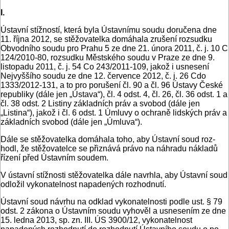
I.
Ústavní stížností, která byla Ústavnímu soudu doručena dne
11. října 2012, se stěžovatelka domáhala zrušení roz­sudku
Obvodního soudu pro Prahu 5 ze dne 21. února 2011, č. j. 10 C
124/2010-80, rozsudku Městského soudu v Pra­ze ze dne 9.
listopadu 2011, č. j. 54 Co 243/2011-109, jakož i usnesení
Nejvyššího soudu ze dne 12. července 2012, č. j. 26 Cdo
1333/2012-131, a to pro porušení čl. 90 a čl. 96 Ústa­vy České
republiky (dále jen „Ústava“), čl. 4 odst. 4, čl. 26, čl. 36 odst. 1 a
čl. 38 odst. 2 Listiny základních práv a svo­bod (dále jen
„Listina“), jakož i čl. 6 odst. 1 Úmluvy o ochra­ně lidských práv a
základních svobod (dále jen „Úmluva“).
Dále se stěžovatelka domáhala toho, aby Ústavní soud roz­
hodl, že stěžovatelce se přiznává právo na náhradu nákladů
řízení před Ústavním soudem.
V ústavní stížnosti stěžovatelka dále navrhla, aby Ústavní soud
odložil vykonatelnost napadených rozhodnutí.
Ústavní soud návrhu na odklad vykonatelnosti podle ust. § 79
odst. 2 zákona o Ústavním soudu vyhověl a usnesením ze dne
15. ledna 2013, sp. zn. III. ÚS 3900/12, vykonatelnost