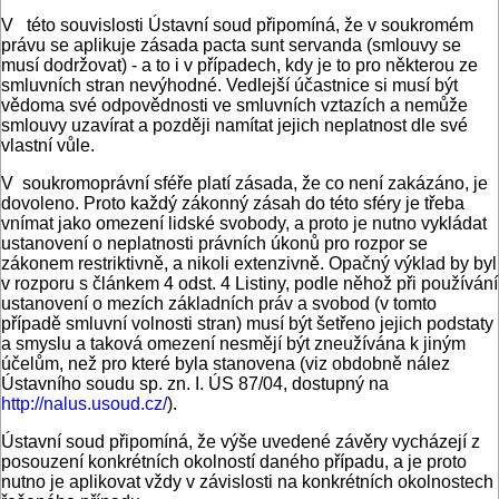
V této souvislosti Ústavní soud připomíná, že v soukro­mém
právu se aplikuje zásada pacta sunt servanda (smlouvy se
musí dodržovat) - a to i v případech, kdy je to pro někte­rou ze
smluvních stran nevýhodné. Vedlejší účastnice si mu­sí být
vědoma své odpovědnosti ve smluvních vztazích a ne­může
smlouvy uzavírat a později namítat jejich neplatnost dle své
vlastní vůle.
V soukromoprávní sféře platí zásada, že co není zakázáno, je
dovoleno. Proto každý zákonný zásah do této sféry je tře­ba
vnímat jako omezení lidské svobody, a proto je nutno vy­kládat
ustanovení o neplatnosti právních úkonů pro rozpor se
zákonem restriktivně, a nikoli extenzivně. Opačný výklad by byl
v rozporu s článkem 4 odst. 4 Listiny, podle něhož při používání
ustanovení o mezích základních práv a svobod (v tomto
případě smluvní volnosti stran) musí být šetřeno je­jich podstaty
a smyslu a taková omezení nesmějí být zneuží­vána k jiným
účelům, než pro které byla stanovena (viz ob­dobně nález
Ústavního soudu sp. zn. I. ÚS 87/04, dostupný na
http://nalus.usoud.cz/
).
Ústavní soud připomíná, že výše uvedené závěry vycházejí z
posouzení konkrétních okolností daného případu, a je pro­to
nutno je aplikovat vždy v závislosti na konkrétních okol­nostech