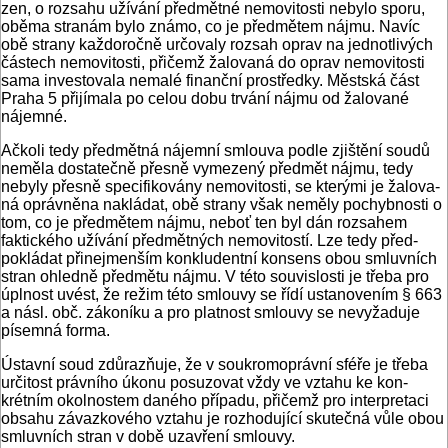
zen, o rozsahu užívání předmětné nemovitosti nebylo sporu,
oběma stranám bylo známo, co je předmětem nájmu. Navíc
obě strany každoročně určovaly rozsah oprav na jednotlivých
částech nemovitosti, přičemž žalovaná do oprav nemovitosti
sa­ma investovala nemalé finanční prostředky. Městská část
Praha 5 přijímala po celou dobu trvání nájmu od žalované
nájemné.
Ačkoli tedy předmětná nájemní smlouva podle zjištění sou­dů
neměla dostatečně přesně vymezený předmět nájmu, tedy
nebyly přesně specifikovány nemovitosti, se kterými je žalova­
ná oprávněna nakládat, obě strany však neměly pochybnosti o
tom, co je předmětem nájmu, neboť ten byl dán rozsahem
faktického užívání předmětných nemovitostí. Lze tedy před­
pokládat přinejmenším konkludentní konsens obou smluv­ních
stran ohledně předmětu nájmu. V této souvislosti je třeba pro
úplnost uvést, že režim této smlouvy se řídí ustanovením § 663
a násl. obč. zákoníku a pro platnost smlouvy se nevy­žaduje
písemná forma.
Ústavní soud zdůrazňuje, že v soukromoprávní sféře je tře­ba
určitost právního úkonu posuzovat vždy ve vztahu ke kon­
krétním okolnostem daného případu, přičemž pro interpre­taci
obsahu závazkového vztahu je rozhodující skutečná vůle obou
smluvních stran v době uzavření smlouvy.