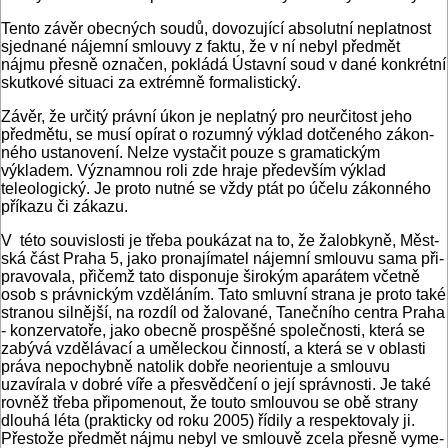
Tento závěr obecných soudů, dovozující absolutní neplat­nost
sjednané nájemní smlouvy z faktu, že v ní nebyl předmět
nájmu přesně označen, pokládá Ústavní soud v dané konkrét­ní
skutkové situaci za extrémně formalistický.
Závěr, že určitý právní úkon je neplatný pro neurčitost jeho
předmětu, se musí opírat o rozumný výklad dotčeného zákon­
ného ustanovení. Nelze vystačit pouze s gramatickým
výkladem. Významnou roli zde hraje především výklad
teleologický. Je pro­to nutné se vždy ptát po účelu zákonného
příkazu či zákazu.
V této souvislosti je třeba poukázat na to, že žalobkyně, Měst­
ská část Praha 5, jako pronajímatel nájemní smlouvu sama při­
pravovala, přičemž tato disponuje širokým aparátem včetně
osob s právnickým vzděláním. Tato smluvní strana je proto také
stranou silnější, na rozdíl od žalované, Tanečního centra Praha
- konzervatoře, jako obecně prospěšné společnosti, kte­rá se
zabývá vzdělávací a uměleckou činností, a která se v ob­lasti
práva nepochybně natolik dobře neorientuje a smlouvu
uzavírala v dobré víře a přesvědčení o její správnosti. Je také
rovněž třeba připomenout, že touto smlouvou se obě strany
dlouhá léta (prakticky od roku 2005) řídily a respektovaly ji.
Přestože předmět nájmu nebyl ve smlouvě zcela přesně vyme­