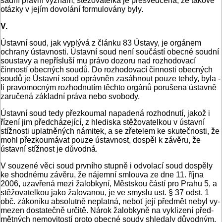
sadní právní význam; stěžovatelka je přesvědčena, že takové
otázky v jejím dovolání formulovány byly.
V.
Ústavní soud, jak vyplývá z článku 83 Ústavy, je orgánem
ochrany ústavnosti. Ústavní soud není součástí obecné soud­ní
soustavy a nepřísluší mu právo dozoru nad rozhodovací
činností obecných soudů. Do rozhodovací činnosti obecných
soudů je Ústavní soud oprávněn zasáhnout pouze tehdy, byla -
li pravomocným rozhodnutím těchto orgánů porušena ústav­ně
zaručená základní práva nebo svobody.
Ústavní soud tedy přezkoumal napadená rozhodnutí, jakož i
řízení jim předcházející, z hlediska stěžovatelkou v ústavní
stížnosti uplatněných námitek, a se zřetelem ke skutečnosti, že
mohl přezkoumávat pouze ústavnost, dospěl k závěru, že
ústavní stížnost je důvodná.
V souzené věci soud prvního stupně i odvolací soud dospě­ly
ke shodnému závěru, že nájemní smlouva ze dne 11. října
2006, uzavřená mezi žalobkyní, Městskou částí pro Prahu 5, a
stěžovatelkou jako žalovanou, je ve smyslu ust. § 37 odst. 1
obč. zákoníku absolutně neplatná, neboť její předmět nebyl vy­
mezen dostatečně určitě. Nárok žalobkyně na vyklizení před­
mětných nemovitostí proto obecné soudy shledaly důvodným.