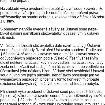
řešeného případu.
Na základě výše uvedeného dospěl Ústavní soud k závěru, že
postupem ve věci jednajících soudů došlo k porušení prá­va
stěžovatelky na soudní ochranu, zakotveného v článku 36 odst.
1 Listiny.
S ohledem na výše uvedené závěry se Ústavní soud neza­
býval dalšími námitkami stěžovatelky, obsaženými v ústav­ní
stížnosti.
V ústavní stížnosti stěžovatelka dále navrhla, aby jí Ústav­ní
soud přiznal náklady řízení před Ústavním soudem. Podle ust.
§ 62 odst. 4 zákona o Ústavním soudu může Ústavní soud v
odůvodněných případech podle výsledků řízení usnesením
uložit některému účastníkovi nebo vedlejšímu účastníkovi, aby
zcela nebo zčásti nahradil jinému účastníkovi nebo vedlejšímu
účastníkovi jeho náklady řízení. V dané věci neshledal Ústav­ní
soud důvod pro jejich přiznání, neboť takto postupuje jen ve
výjimečných případech, přičemž v tomto konkrétním přípa­dě
existence takových výjimečných okolností shledána nebyla.
Při shrnutí výše uvedeného Ústavní soud podle ust. § 82 odst.
2 písm. a) zákona o Ústavním soudu ústavní stížnos­ti vyhověl a
podle ust. § 82 odst. 3 písm. a) zákona o Ústav­ním soudu
napadená rozhodnutí - rozsudek Obvodního sou­du pro Prahu 5