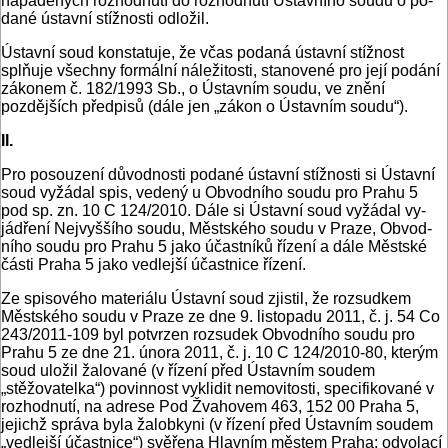
napadených rozhodnutí do rozhodnutí Ústavního soudu o po­
dané ústavní stížnosti odložil.
Ústavní soud konstatuje, že včas podaná ústavní stížnost
splňuje všechny formální náležitosti, stanovené pro její po­dání
zákonem č. 182/1993 Sb., o Ústavním soudu, ve znění
pozdějších předpisů (dále jen „zákon o Ústavním soudu“).
II.
Pro posouzení důvodnosti podané ústavní stížnosti si Ústav­ní
soud vyžádal spis, vedený u Obvodního soudu pro Prahu 5
pod sp. zn. 10 C 124/2010. Dále si Ústavní soud vyžádal vy­
jádření Nejvyššího soudu, Městského soudu v Praze, Obvod­
ního soudu pro Prahu 5 jako účastníků řízení a dále Městské
části Praha 5 jako vedlejší účastnice řízení.
Ze spisového materiálu Ústavní soud zjistil, že rozsud­kem
Městského soudu v Praze ze dne 9. listopadu 2011, č. j. 54 Co
243/2011-109 byl potvrzen rozsudek Obvodního sou­du pro
Prahu 5 ze dne 21. února 2011, č. j. 10 C 124/2010-80, kterým
soud uložil žalované (v řízení před Ústavním soudem
„stěžovatelka“) povinnost vyklidit nemovitosti, specifikované v
rozhodnutí, na adrese Pod Žvahovem 463, 152 00 Praha 5,
jejichž správa byla žalobkyni (v řízení před Ústavním soudem
„vedlejší účastnice“) svěřena Hlavním městem Praha; odvo­lací