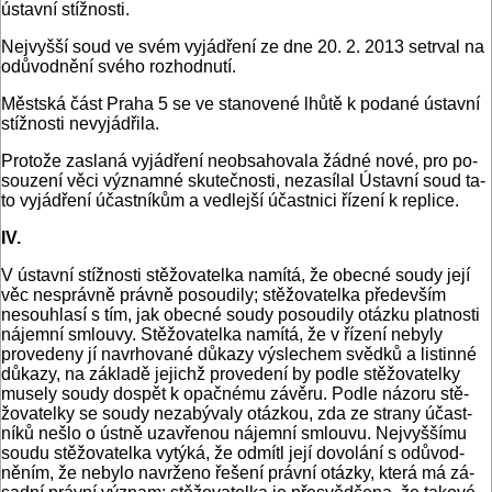
ústavní stížnosti.
Nejvyšší soud ve svém vyjádření ze dne 20. 2. 2013 setrval na
odůvodnění svého rozhodnutí.
Městská část Praha 5 se ve stanovené lhůtě k podané ústav­ní
stížnosti nevyjádřila.
Protože zaslaná vyjádření neobsahovala žádné nové, pro po­
souzení věci významné skutečnosti, nezasílal Ústavní soud ta­
to vyjádření účastníkům a vedlejší účastnici řízení k replice.
IV.
V ústavní stížnosti stěžovatelka namítá, že obecné soudy její
věc nesprávně právně posoudily; stěžovatelka především
nesouhlasí s tím, jak obecné soudy posoudily otázku platnos­ti
nájemní smlouvy. Stěžovatelka namítá, že v řízení nebyly
provedeny jí navrhované důkazy výslechem svědků a listinné
důkazy, na základě jejichž provedení by podle stěžovatelky
musely soudy dospět k opačnému závěru. Podle názoru stě-
žovatelky se soudy nezabývaly otázkou, zda ze strany účast­
níků nešlo o ústně uzavřenou nájemní smlouvu. Nejvyššímu
soudu stěžovatelka vytýká, že odmítl její dovolání s odůvod­
něním, že nebylo navrženo řešení právní otázky, která má zá­