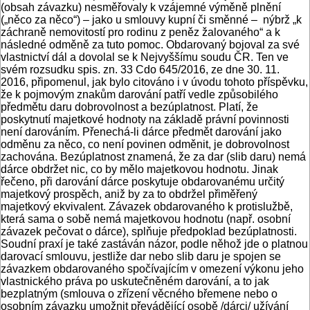
(obsah závazku) nesměřovaly k vzájemné výměně plnění
(„něco za něco“) – jako u smlouvy kupní či směnné – nýbrž „k
záchraně nemovitostí pro rodinu z peněz žalovaného“ a k
následné odměně za tuto pomoc. Obdarovaný bojoval za své
vlastnictví dál a dovolal se k Nejvyššímu soudu ČR. Ten ve
svém rozsudku spis. zn. 33 Cdo 645/2016, ze dne 30. 11.
2016, připomenul, jak bylo citováno i v úvodu tohoto příspěvku,
že k pojmovým znakům darování patří vedle způsobilého
předmětu daru dobrovolnost a bezúplatnost. Platí, že
poskytnutí majetkové hodnoty na základě právní povinnosti
není darováním. Přenechá-li dárce předmět darování jako
odměnu za něco, co není povinen odměnit, je dobrovolnost
zachována. Bezúplatnost znamená, že za dar (slib daru) nemá
dárce obdržet nic, co by mělo majetkovou hodnotu. Jinak
řečeno, při darování dárce poskytuje obdarovanému určitý
majetkový prospěch, aniž by za to obdržel přiměřený
majetkový ekvivalent. Závazek obdarovaného k protislužbě,
která sama o sobě nemá majetkovou hodnotu (např. osobní
závazek pečovat o dárce), splňuje předpoklad bezúplatnosti.
Soudní praxí je také zastáván názor, podle něhož jde o platnou
darovací smlouvu, jestliže dar nebo slib daru je spojen se
závazkem obdarovaného spočívajícím v omezení výkonu jeho
vlastnického práva po uskutečněném darování, a to jak
bezplatným (smlouva o zřízení věcného břemene nebo o
osobním závazku umožnit převádějící osobě /dárci/ užívání