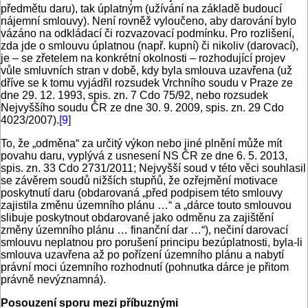
předmětu daru), tak úplatným (užívání na základě budoucí
nájemní smlouvy). Není rovněž vyloučeno, aby darování bylo
vázáno na odkládací či rozvazovací podmínku. Pro rozlišení,
zda jde o smlouvu úplatnou (např. kupní) či nikoliv (darovací),
je – se zřetelem na konkrétní okolnosti – rozhodující projev
vůle smluvních stran v době, kdy byla smlouva uzavřena (už
dříve se k tomu vyjádřil rozsudek Vrchního soudu v Praze ze
dne 29. 12. 1993, spis. zn. 7 Cdo 75/92, nebo rozsudek
Nejvyššího soudu ČR ze dne 30. 9. 2009, spis. zn. 29 Cdo
4023/2007).
[9]
To, že „odměna“ za určitý výkon nebo jiné plnění může mít
povahu daru, vyplývá z usnesení NS ČR ze dne 6. 5. 2013,
spis. zn. 33 Cdo 2731/2011; Nejvyšší soud v této věci souhlasil
se závěrem soudů nižších stupňů, že ozřejmění motivace
poskytnutí daru (obdarovaná „před podpisem této smlouvy
zajistila změnu územního plánu …“ a „dárce touto smlouvou
slibuje poskytnout obdarované jako odměnu za zajištění
změny územního plánu … finanční dar …“), nečiní darovací
smlouvu neplatnou pro porušení principu bezúplatnosti, byla-li
smlouva uzavřena až po pořízení územního plánu a nabytí
právní moci územního rozhodnutí (pohnutka dárce je přitom
právně nevýznamná).
Posouzení sporu mezi příbuznými