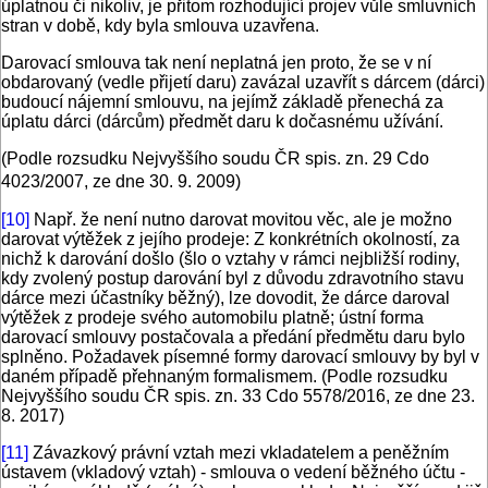
úplatnou či nikoliv, je přitom rozhodující projev vůle smluvních
stran v době, kdy byla smlouva uzavřena.
Darovací smlouva tak není neplatná jen proto, že se v ní
obdarovaný (vedle přijetí daru) zavázal uzavřít s dárcem (dárci)
budoucí nájemní smlouvu, na jejímž základě přenechá za
úplatu dárci (dárcům) předmět daru k dočasnému užívání.
(Podle rozsudku Nejvyššího soudu ČR spis. zn. 29 Cdo
4023/2007, ze dne 30. 9. 2009)
[10]
Např. že není nutno darovat movitou věc, ale je možno
darovat výtěžek z jejího prodeje: Z konkrétních okolností, za
nichž k darování došlo (šlo o vztahy v rámci nejbližší rodiny,
kdy zvolený postup darování byl z důvodu zdravotního stavu
dárce mezi účastníky běžný), lze dovodit, že dárce daroval
výtěžek z prodeje svého automobilu platně; ústní forma
darovací smlouvy postačovala a předání předmětu daru bylo
splněno. Požadavek písemné formy darovací smlouvy by byl v
daném případě přehnaným formalismem. (Podle rozsudku
Nejvyššího soudu ČR spis. zn. 33 Cdo 5578/2016, ze dne 23.
8. 2017)
[11]
Závazkový právní vztah mezi vkladatelem a peněžním
ústavem (vkladový vztah) - smlouva o vedení běžného účtu -