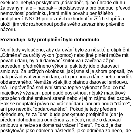
exekuce, nebyla poskytnuta „následně“, tj. po úhradě dluhu
žalovaným, ale – naopak – představovala pro budoucí převod
nemovitostí podmínku, která měla povahu peněžitého
protiplnění. NS ČR proto zrušil rozhodnutí nižších stupňů a
uložil jim věc rozhodnout podle svého závazného právního
názoru.
Rozhoduje, kdy protiplnění bylo dohodnuto
Není tedy vyloučeno, aby darování bylo za nějaké protiplnění.
„Odměna“ za určitý výkon (pomoc) nebo jiné plnění může mít
povahu daru, byla-li darovací smlouva uzavřena až po
provedení předmětného výkonu, pak tedy jde o darovací
smlouvu. Za určitých okolností, jak jsme si je shora popsali, lze
pak požadovat vrácení daru, a to pro nouzi dárce nebo nevděk
obdarovaného. Nemůže však jít o platnou darovací smlouvu,
má-li oprávněná smluvní strana teprve vykonat něco, co má
majetkový význam, popřípadě poskytnout nějaký majetkový
prospěch druhé smluvní straně nebo v jejím zájmu třetí osobě.
Pak se neuplatní právo na vrácení daru, ani pro nouzi "dárce",
ani pro nevděk "obdarovaného". Pokud je tedy předem
dohodnuto, že za "dar" bude poskytnuto protiplnění (dar je
předem dohodnutou odměnou za něco), nejde o darovací
smlouvu a nelze se domáhat vrácení "daru". Pokud je dar
poskytován jako odměna následně, jako odměna za něco, jde