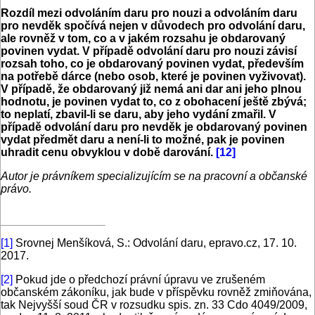
Rozdíl mezi odvoláním daru pro nouzi a odvoláním daru
pro nevděk spočívá nejen v důvodech pro odvolání daru,
ale rovněž v tom, co a v jakém rozsahu je obdarovaný
povinen vydat. V případě odvolání daru pro nouzi závisí
rozsah toho, co je obdarovaný povinen vydat, především
na potřebě dárce (nebo osob, které je povinen vyživovat).
V případě, že obdarovaný již nemá ani dar ani jeho plnou
hodnotu, je povinen vydat to, co z obohacení ještě zbývá;
to neplatí, zbavil-li se daru, aby jeho vydání zmařil. V
případě odvolání daru pro nevděk je obdarovaný povinen
vydat předmět daru a není-li to možné, pak je povinen
uhradit cenu obvyklou v době darování.
[12]
Autor je právníkem specializujícím se na pracovní a občanské
právo.
[1]
Srovnej Menšíková, S.: Odvolání daru, epravo.cz, 17. 10.
2017.
[2]
Pokud jde o předchozí právní úpravu ve zrušeném
občanském zákoníku, jak bude v příspěvku rovněž zmiňována,
tak Nejvyšší soud ČR v rozsudku spis. zn. 33 Cdo 4049/2009,