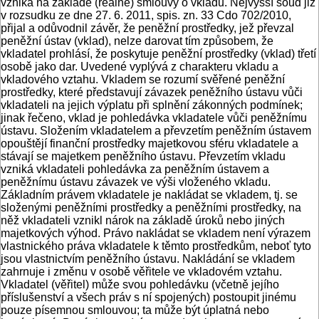
vzniká na základě (reálné) smlouvy o vkladu. Nejvyšší soud již
v rozsudku ze dne 27. 6. 2011, spis. zn. 33 Cdo 702/2010,
přijal a odůvodnil závěr, že peněžní prostředky, jež převzal
peněžní ústav (vklad), nelze darovat tím způsobem, že
vkladatel prohlásí, že poskytuje peněžní prostředky (vklad) třetí
osobě jako dar. Uvedené vyplývá z charakteru vkladu a
vkladového vztahu. Vkladem se rozumí svěřené peněžní
prostředky, které představují závazek peněžního ústavu vůči
vkladateli na jejich výplatu při splnění zákonných podmínek;
jinak řečeno, vklad je pohledávka vkladatele vůči peněžnímu
ústavu. Složením vkladatelem a převzetím peněžním ústavem
opouštějí finanční prostředky majetkovou sféru vkladatele a
stávají se majetkem peněžního ústavu. Převzetím vkladu
vzniká vkladateli pohledávka za peněžním ústavem a
peněžnímu ústavu závazek ve výši vloženého vkladu.
Základním právem vkladatele je nakládat se vkladem, tj. se
složenými peněžními prostředky a peněžními prostředky, na
něž vkladateli vznikl nárok na základě úroků nebo jiných
majetkových výhod. Právo nakládat se vkladem není výrazem
vlastnického práva vkladatele k těmto prostředkům, neboť tyto
jsou vlastnictvím peněžního ústavu. Nakládání se vkladem
zahrnuje i změnu v osobě věřitele ve vkladovém vztahu.
Vkladatel (věřitel) může svou pohledávku (včetně jejího
příslušenství a všech práv s ní spojených) postoupit jinému
pouze písemnou smlouvou; ta může být úplatná nebo