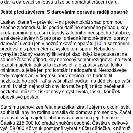
o dar a darovací smlouvu a lze se domáhat vrácení daru.
Ještě před závěrem: S darováním opravdu raději opatrně
Laskaví čtenáři – právníci – mi protentokrát snad prominou
značně zjednodušující podání dalšího sporného případu, kdy
zcela pominu procesní důvody žalobního neúspěchu žalobce,
a některé závěry NS pro praxi ohledně hmotně-právní úpravy
darování uvedu jen v poznámkovém aparátu,
[10]
a seznámím
především s předmětem a výsledkem sporu. Nebudu si
vymýšlet žádný varovný fiktivní příklad, když lze poukázat na
soudně řešený případ, kdy nemocný senior rezignoval na život,
rozdal majetek, pak si to rozmyslel, ale zpátky získal toliko
minimum, a ještě jen pro formální nedopatření. Nerozdávejte
tedy majetek ani v depresi, ani v nemoci, až budete fit,
nezískáte ho zpět – ať si vaši blízcí počkají na dědictví po vaší
smrti. I v těch nejhorších chvílích může přijít něco nečekaně
hezkého, můžete získat nový smysl života, lásku, koníček,
objevit své poslání.
Staršímu pánovi zemřela manželka, ztratil zájem o okolní svět,
souhlasil, aby ho rodina umístila do domova pro seniory. Začal
rozdávat svůj majetek, obdarovával vnuky a jejich matku.
Částku 215 000 Kč předal vnukům osobně. Částku v celkové
výši 59 000 Kč vnuk postupně vybral z účtu dědečka, k němuž