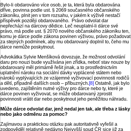
Bylo-li obdarováno více osob, je ta, která byla obdarována
dříve, povinna podle ust. § 2069 současného občanského
zákoníku, plnit jen v tom rozsahu, v jakém k výživě nestačí
příspěvek později obdarovaného. Právo odvolat dar
nepřechází na dárcovy dědice. Leč neuplatní-li dárce své
právo, má podle ust. § 2070 nového občanského zákoníku ten,
komu je dárce podle zákona povinen výživou, právo požadovat
za stejných podmínek, aby mu obdarovaný doplnil to, čeho mu
dárce nemůže poskytnout.
Advokátka Sylvie Menšíková dovozuje, že možnost odvolání
daru pro nouzi bude využívána jen zřídka, neboť stav nouze by
obdarovaný měl primárně řešit jinak, a to prostřednictvím
uplatnění nároku na sociální dávky vyplácené státem nebo
nároků vyplývajících ze vzájemné vyživovací povinnosti rodičů
a dětí, případně dalších osob – příbuzných.
[8]
Ostatně, jak bylo
uvedeno, zajištěním nutné výživy pro dárce nebo ty, které je
dárce povinen vyživovat, se může obdarovaný zprostit
povinnosti vrátit dar nebo poskytnout jeho peněžitou náhradu.
Může dárce odvolat dar, jenž nedal jen tak, ale třeba z lásky
nebo jako odměnu za pomoc?
Zajímavou a praktickou otázku pak autoritativně vyřešil a
zodpověděl relativně nedávno Nejvyšší soud ČR sice již za