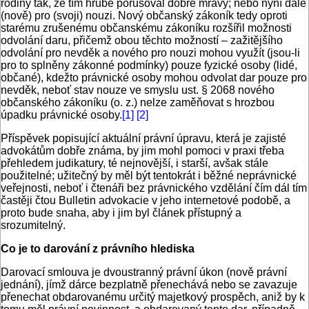
rodiny tak, že tím hrubě porušoval dobré mravy; nebo nyní dále
(nově) pro (svoji) nouzi. Nový občanský zákoník tedy oproti
starému zrušenému občanskému zákoníku rozšířil možnosti
odvolání daru, přičemž obou těchto možností – zažitějšího
odvolání pro nevděk a nového pro nouzi mohou využít (jsou-li
pro to splněny zákonné podmínky) pouze fyzické osoby (lidé,
občané), kdežto právnické osoby mohou odvolat dar pouze pro
nevděk, neboť stav nouze ve smyslu ust. § 2068 nového
občanského zákoníku (o. z.) nelze zaměňovat s hrozbou
úpadku právnické osoby.
[1]
[2]
Příspěvek popisující aktuální právní úpravu, která je zajisté
advokátům dobře známa, by jim mohl pomoci v praxi třeba
přehledem judikatury, té nejnovější, i starší, avšak stále
použitelné; užitečný by měl být tentokrát i běžné neprávnické
veřejnosti, neboť i čtenáři bez právnického vzdělání čím dál tím
častěji čtou Bulletin advokacie v jeho internetové podobě, a
proto bude snaha, aby i jim byl článek přístupný a
srozumitelný.
Co je to darování z právního hlediska
Darovací smlouva je dvoustranný právní úkon (nově právní
jednání), jímž dárce bezplatně přenechává nebo se zavazuje
přenechat obdarovanému určitý majetkový prospěch, aniž by k