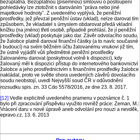
bezúplatná. Bezúplatnou (písemnou) smlouvu o postoupení
pohledávky lze ztotožnit s darováním "práva nebo jiné
majetkové hodnoty". Z uvedeného vyplývá, že peněžní
prostředky, jež převzal peněžní ústav (vklad), nelze darovat tím
způsobem, že vkladatel s úmyslem obdarovat předá vkladní
knížku (na jméno) třetí osobě, případně prohlásí, že jí peněžní
prostředky (vklad) poskytuje jako dar. Závěr odvolacího soudu,
že žalobce platně daroval finanční částky (a to navíc současné
i budoucí) na svém běžném účtu žalovanému vnukovi již tím,
že ústně vyjádřil vůli předmětné peněžní prostředky
žalovanému darovat (poskytnout volně k dispozici), kdy
žalovaný měl k dispozici přístup do internetového bankovnictví
žalobce a jeho prostřednictvím s finančními prostředky žalobce
nakládal, proto ve světle shora uvedených závěrů dovolacího
soudu neobstojí, uvedl Nejvyšší soud ČR v odůvodnění
rozsudku spis. zn. 33 Cdo 5578/2016, ze dne 23. 8. 2017.
[12]
Vedle explicitně uvedeného pramenu v poznámce č. 1
bylo při zpracování příspěvku využito rovněž práce: Zeman, M.:
Vrácení daru v nové úpravě aneb odvolání pro nouzi a nevděk,
epravo.cz, 13. 6. 2013