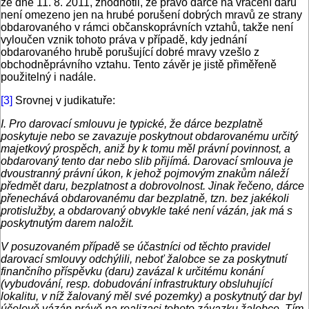
ze dne 11. 8. 2011, zhodnotil, že právo dárce na vrácení daru
není omezeno jen na hrubé porušení dobrých mravů ze strany
obdarovaného v rámci občanskoprávních vztahů, takže není
vyloučen vznik tohoto práva v případě, kdy jednání
obdarovaného hrubě porušující dobré mravy vzešlo z
obchodněprávního vztahu. Tento závěr je jistě přiměřeně
použitelný i nadále.
[3]
Srovnej v judikatuře:
I. Pro darovací smlouvu je typické, že dárce bezplatně
poskytuje nebo se zavazuje poskytnout obdarovanému určitý
majetkový prospěch, aniž by k tomu měl právní povinnost, a
obdarovaný tento dar nebo slib přijímá. Darovací smlouva je
dvoustranný právní úkon, k jehož pojmovým znakům náleží
předmět daru, bezplatnost a dobrovolnost. Jinak řečeno, dárce
přenechává obdarovanému dar bezplatně, tzn. bez jakékoli
protislužby, a obdarovaný obvykle také není vázán, jak má s
poskytnutým darem naložit.
V posuzovaném případě se účastníci od těchto pravidel
darovací smlouvy odchýlili, neboť žalobce se za poskytnutí
finančního příspěvku (daru) zavázal k určitému konání
(vybudování, resp. dobudování infrastruktury obsluhující
lokalitu, v níž žalovaný měl své pozemky) a poskytnutý dar byl
účelově vázán právě na realizaci tohoto závazku žalobce. Tím