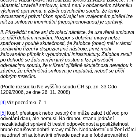
účastníci uzavřeli smlouvu, která není v občanském zákoníku
výslovně upravena, a závěr odvolacího soudu, že tento
dvoustranný právní úkon spočívající ve vzájemném plnění lze
mít za smlouvu inominátní (nepojmenovanou) je správný.
II. Přisvědčit nelze ani dovolací námitce, že uzavřená smlouva
se příčí dobrým mravům. Rozpor s dobrými mravy nelze
spatřovat v pouhé skutečnosti, že žalobce (obec) měl v rámci
správního řízení k dispozici jiné nástroje, jimiž mohl
žalovaného přimět k vybudování infrastruktury. Žalobce zvolil
po dohodě se žalovaným jiný postup a lze přisvědčit
odvolacímu soudu, že v řízení zjištěné skutečnosti nevedou k
závěru, že předmětná smlouva je neplatná, neboť se příčí
dobrým mravům.
(Podle rozsudku Nejvyššího soudu ČR sp. zn. 33 Odo
1209/2006, ze dne 26. 11. 2008)
[4]
Viz poznámku č. 1.
[5]
Kupř. přestupek nebo trestný čin může založit důvod pro
odvolání daru, ale nemusí. Na druhou stranu jednání
nezakládající správní či trestní odpovědnost a postižitelnost
hrubě narušovat dobré mravy může. Nedbalostní ublížení dárci
na zdraví při autohavárii přivede pachatele (obdarovaného)