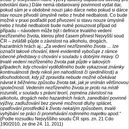
odvolání daru.) Dále nemá obdarovaný povinnost vydat dar,
pokud sám je v obdobné nouzi jako dárce nebo pokud si dárce
stav nouze přivodil úmyslně nebo z hrubé nedbalosti. Co bude
možné v praxi podřadit pod přivození si stavu nouze úmyslně
nebo z hrubé nedbalosti bude nutné posuzovat případ od
případu – návodem může být i definice trvalého vedení
nezřízeného života, kterou před časem přinesl Nejvyšší soud
ČR – zvláště půjde o závislost na alkoholu, drogách,
hazardních hrách aj.:
„
Za vedení nezřízeného života … lze
označit takové chování, které evidentně vybočuje z rámce
obecné představy o chování v souladu s dobrými mravy. O
trvalé vedení nezřízeného života pak půjde v takových
případech, kdy chování vyděděného bude vykazovat známky
kontinuálnosti (tedy nikoli jen nahodilosti či ojedinělosti) a
dlouhodobosti, kdy již zpravidla nebude možné očekávat
návrat k běžnému způsobu života tak, jak je vnímán většinovou
společností. Vedením nezřízeného života je proto na místě
rozumět, v souladu s právní teorií, zejména závislost na
alkoholu, drogách nebo hazardních hrách, zanedbání povinné
výživy, zadlužování bez zjevné možnosti dluhy splácet,
opatřování prostředků k životu nekalým způsobem, trvalé
vyhýbání se práci či promrhávání rodinného majetku apod.“
(Podle rozsudku Nejvyššího soudu ČR spis. zn. 21 Cdo
190/2010, ze dne 24. 11. 2011)