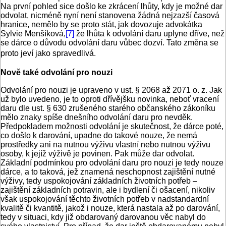
Na první pohled sice došlo ke zkrácení lhůty, kdy je možné dar
odvolat, nicméně nyní není stanovena žádná nejzazší časová
hranice, nemělo by se proto stát, jak dovozuje advokátka
Sylvie Menšíková,
[7]
že lhůta k odvolání daru uplyne dříve, než
se dárce o důvodu odvolání daru vůbec dozví. Tato změna se
proto jeví jako spravedlivá.
Nově také odvolání pro nouzi
Odvolání pro nouzi je upraveno v ust. § 2068 až 2071 o. z. Jak
už bylo uvedeno, je to oproti dřívějšku novinka, neboť vracení
daru dle ust. § 630 zrušeného starého občanského zákoníku
mělo znaky spíše dnešního odvolání daru pro nevděk.
Předpokladem možnosti odvolání je skutečnost, že dárce poté,
co došlo k darování, upadne do takové nouze, že nemá
prostředky ani na nutnou výživu vlastní nebo nutnou výživu
osoby, k jejíž výživě je povinen. Pak může dar odvolat.
Základní podmínkou pro odvolání daru pro nouzi je tedy nouze
dárce, a to taková, jež znamená neschopnost zajištění nutné
výživy, tedy uspokojování základních životních potřeb –
zajištění základních potravin, ale i bydlení či ošacení, nikoliv
však uspokojování těchto životních potřeb v nadstandardní
kvalitě či kvantitě, jakož i nouze, která nastala až po darování,
tedy v situaci, kdy již obdarovaný darovanou věc nabyl do