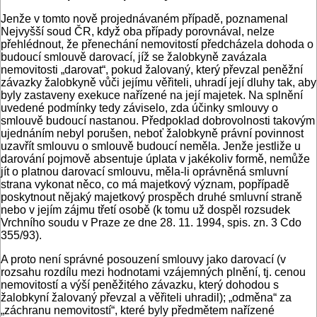
Jenže v tomto nově projednávaném případě, poznamenal
Nejvyšší soud ČR, když oba případy porovnával, nelze
přehlédnout, že přenechání nemovitostí předcházela dohoda o
budoucí smlouvě darovací, jíž se žalobkyně zavázala
nemovitosti „darovat“, pokud žalovaný, který převzal peněžní
závazky žalobkyně vůči jejímu věřiteli, uhradí její dluhy tak, aby
byly zastaveny exekuce nařízené na její majetek. Na splnění
uvedené podmínky tedy záviselo, zda účinky smlouvy o
smlouvě budoucí nastanou. Předpoklad dobrovolnosti takovým
ujednáním nebyl porušen, neboť žalobkyně právní povinnost
uzavřít smlouvu o smlouvě budoucí neměla. Jenže jestliže u
darování pojmově absentuje úplata v jakékoliv formě, nemůže
jít o platnou darovací smlouvu, měla-li oprávněná smluvní
strana vykonat něco, co má majetkový význam, popřípadě
poskytnout nějaký majetkový prospěch druhé smluvní straně
nebo v jejím zájmu třetí osobě (k tomu už dospěl rozsudek
Vrchního soudu v Praze ze dne 28. 11. 1994, spis. zn. 3 Cdo
355/93).
A proto není správné posouzení smlouvy jako darovací (v
rozsahu rozdílu mezi hodnotami vzájemných plnění, tj. cenou
nemovitostí a výší peněžitého závazku, který dohodou s
žalobkyní žalovaný převzal a věřiteli uhradil); „odměna“ za
„záchranu nemovitostí“, které byly předmětem nařízené