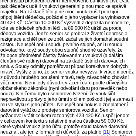
měl přístup prostřednictvím internetového bankovnictví. Dále
pak dědeček udělil vnukovi generální plnou moc ke správě
majetku. Na základě této plné moci vnuk zrušil penzijní
připojištění dědečka, požádal o jeho vyplacení a vyinkasoval
40 420 Kč. Částku 10 000 Kč vyzvedl z depozita nemocnice,
kde se dědeček předtím léčil, a 89 000 Kč utržil za prodej
dědova vozidla. Jenže senior se probral z životní deprese a
rezignace a chtěl peníze zpět, začal se jich domáhat soudní
cestou. Neuspěl ani u soudu prvního stupně, ani u soudu
odvolacího, když soudy obou stupňů shodně uzavřely, že
žalobce předmětné částky žalovanému vnukovi (a dalším
členům své rodiny) daroval na základě ústních darovacích
smluv. Soudy odmítly poměřovat případ korektivem dobrých
mravů. Vyšly z toho, že senior vnuka nevyzval k vrácení peněz
z důvodu hrubého porušení mravů, tedy závadného chování
vůči němu. Není tedy důvod k vrácení daru podle dřívějšího
občanského zákoníku (nyní odvolání daru pro nevděk nebo
nouzi). K ničemu bylo i seniorovo tvrzení, že vnuk šířil
nepravdivou zprávy o jeho úmrtí s cílem poškodit jej a zamezit
mu ve styku s jeho přáteli. Neuspěl ani pokus o zneplatnění
darování výtěžku z prodeje seniorova vozidla. Senior
požadoval vrátit celkem rozdaných 428 420 Kč, uspěl jenom
v celkovém kontextu s relativně malou částkou 59 000 Kč,
které vybral vnuk z jeho účtu, protože soud takové darování
neuznal, ale jen z formálních důvodů, za platné.
[11]
Seniorovi