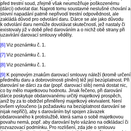
před trestní soud, zřejmě však neumožňuje poškozenému
(dárci) odvolat dar. Naproti tomu soustavné neslušné chování a
slovní napadání patrně nepřivodí trestní odpovědnost, ale
zakládá důvod pro odvolání daru. Dárce se ale jako důvodu
k odvolání daru nemůže dovolávat skutečností, jež nastaly či
existovaly již v době před darováním a o nichž obě strany při
uzavírání darovací smlouvy věděly.
[6]
Viz poznámku č. 1.
[7]
Viz poznámku č. 1.
[8]
Viz poznámku č. 1.
[9]
K pojmovým znakům darovací smlouvy náleží (kromě určení
předmětu daru a dobrovolnosti plnění) též její bezúplatnost. Při
darování se dárci za dar (popř. darovací slib) nemá dostat nic,
co by mělo majetkovou hodnotu. Jinak řečeno, při darování
dárce poskytuje obdarovanému určitý majetkový prospěch,
aniž by za to obdržel přiměřený majetkový ekvivalent. Není
ovšem vyloučeno (a požadavku na bezúplatnost darování se
nijak nepříčí), aby s darováním byl spojen závazek
obdarovaného k protislužbě, která sama o sobě majetkovou
povahu nemá, popř. aby darování bylo vázáno na odkládací či
rozvazovací podmínku. Pro rozlišení, zda jde o smlouvu