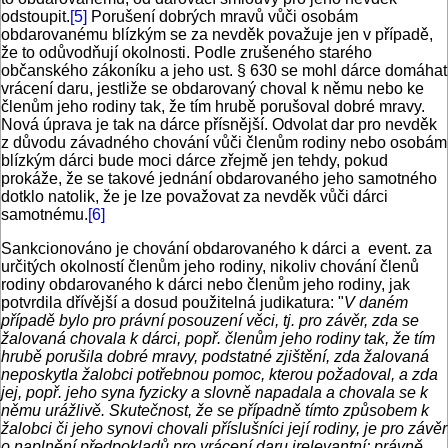
odstoupit.
[5]
Porušení dobrých mravů vůči osobám
obdarovanému blízkým se za nevděk považuje jen v případě,
že to odůvodňují okolnosti. Podle zrušeného starého
občanského zákoníku a jeho ust. § 630 se mohl dárce domáhat
vrácení daru, jestliže se obdarovaný choval k němu nebo ke
členům jeho rodiny tak, že tím hrubě porušoval dobré mravy.
Nová úprava je tak na dárce přísnější. Odvolat dar pro nevděk
z důvodu závadného chování vůči členům rodiny nebo osobám
blízkým dárci bude moci dárce zřejmě jen tehdy, pokud
prokáže, že se takové jednání obdarovaného jeho samotného
dotklo natolik, že je lze považovat za nevděk vůči dárci
samotnému.
[6]
Sankcionováno je chování obdarovaného k dárci a event. za
určitých okolností členům jeho rodiny, nikoliv chování členů
rodiny obdarovaného k dárci nebo členům jeho rodiny, jak
potvrdila dřívější a dosud použitelná judikatura: "
V daném
případě bylo pro právní posouzení věci, tj. pro závěr, zda se
žalovaná chovala k dárci, popř. členům jeho rodiny tak, že tím
hrubě porušila dobré mravy, podstatné zjištění, zda žalovaná
neposkytla žalobci potřebnou pomoc, kterou požadoval, a zda
jej, popř. jeho syna fyzicky a slovně napadala a chovala se k
němu urážlivě. Skutečnost, že se případně tímto způsobem k
žalobci či jeho synovi chovali příslušníci její rodiny, je pro závěr
o naplnění předpokladů pro vrácení daru irelevantní; právně