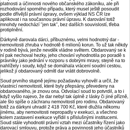
platnosti a účinnosti nového občanského zákoníku, ale při
rozhodování sporného případu, který musel ještě posoudit
podle dřívější právní úpravy, ovšem výklad NS ČR lze
aplikovat i na současnou právní úpravu. K darování totiž
mnohdy nedochází "jen tak", bez dalších souvislostí, třeba
protiplnění.
Dárkyně darovala dárci, příbuznému, velmi hodnotný dar -
nemovitosti zhruba v hodnotě 6 milionů korun. To už tak někdy
v rodině bývá, jenže nevděk vládne světem. Obdarovaný se k
ní pak nechoval hezky, jeho chování vyhodnotila po poradě s
právníky jako jednání v rozporu s dobrými mravy, stejně na to
nahlížely i soudy, když se domáhala vrácení soudní cestou,
jelikož jí obdarovaný odmítl dar vrátit dobrovolně.
Soud prvního stupně jejímu požadavku vyhověl a určil, že
vlastnicí nemovitostí, které byly přepsány, převedeny na
obdarovaného, je znovu ona. Odvolací soud to potvrdil, a to i
když vyšlo najevo, že dar nebyl tak úplně z lásky či jiné přízně,
ale šlo spíše o záchranu nemovitostí pro rodinu. Obdarovaný
totiž za dárkyni uhradil 2 418 700 Kč, které dlužila někomu
jinému, aby nemovitosti nepropadly v exekuci, a všechno
kolem zastavení exekuce vyřídil s příslušnými institucemi.
Soud stále vyhodnotil právní vztah mezi účastníky řízení jako
darovací smlouvu, protože práva a povinnosti jeho účastníků