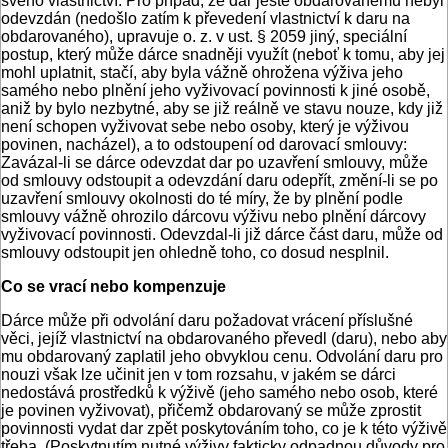
svého vlastnictví. Pro případ, že dar ještě obdarovanému nebyl
odevzdán (nedošlo zatím k převedení vlastnictví k daru na
obdarovaného), upravuje o. z. v ust. § 2059 jiný, speciální
postup, který může dárce snadněji využít (neboť k tomu, aby jej
mohl uplatnit, stačí, aby byla vážně ohrožena výživa jeho
samého nebo plnění jeho vyživovací povinnosti k jiné osobě,
aniž by bylo nezbytné, aby se již reálně ve stavu nouze, kdy již
není schopen vyživovat sebe nebo osoby, který je výživou
povinen, nacházel), a to odstoupení od darovací smlouvy:
Zavázal-li se dárce odevzdat dar po uzavření smlouvy, může
od smlouvy odstoupit a odevzdání daru odepřít, změní-li se po
uzavření smlouvy okolnosti do té míry, že by plnění podle
smlouvy vážně ohrozilo dárcovu výživu nebo plnění dárcovy
vyživovací povinnosti. Odevzdal-li již dárce část daru, může od
smlouvy odstoupit jen ohledně toho, co dosud nesplnil.
Co se vrací nebo kompenzuje
Dárce může při odvolání daru požadovat vrácení příslušné
věci, jejíž vlastnictví na obdarovaného převedl (daru), nebo aby
mu obdarovaný zaplatil jeho obvyklou cenu. Odvolání daru pro
nouzi však lze učinit jen v tom rozsahu, v jakém se dárci
nedostává prostředků k výživě (jeho samého nebo osob, které
je povinen vyživovat), přičemž obdarovaný se může zprostit
povinnosti vydat dar zpět poskytováním toho, co je k této výživě
třeba. (Poskytnutím nutné výživy fakticky odpadnou důvody pro