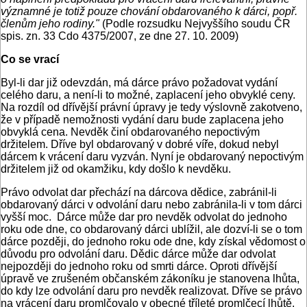
významné je totiž pouze chování obdarovaného k dárci, popř.
členům jeho rodiny."
(Podle rozsudku Nejvyššího soudu ČR
spis. zn. 33 Cdo 4375/2007, ze dne 27. 10. 2009)
Co se vrací
Byl-li dar již odevzdán, má dárce právo požadovat vydání
celého daru, a není-li to možné, zaplacení jeho obvyklé ceny.
Na rozdíl od dřívější právní úpravy je tedy výslovně zakotveno,
že v případě nemožnosti vydání daru bude zaplacena jeho
obvyklá cena. Nevděk činí obdarovaného nepoctivým
držitelem. Dříve byl obdarovaný v dobré víře, dokud nebyl
dárcem k vrácení daru vyzván. Nyní je obdarovaný nepoctivým
držitelem již od okamžiku, kdy došlo k nevděku.
Právo odvolat dar přechází na dárcova dědice, zabránil-li
obdarovaný dárci v odvolání daru nebo zabránila-li v tom dárci
vyšší moc. Dárce může dar pro nevděk odvolat do jednoho
roku ode dne, co obdarovaný dárci ublížil, ale dozví-li se o tom
dárce později, do jednoho roku ode dne, kdy získal vědomost o
důvodu pro odvolání daru. Dědic dárce může dar odvolat
nejpozději do jednoho roku od smrti dárce. Oproti dřívější
úpravě ve zrušeném občanském zákoníku je stanovena lhůta,
do kdy lze odvolání daru pro nevděk realizovat. Dříve se právo
na vrácení daru promlčovalo v obecné tříleté promlčecí lhůtě.