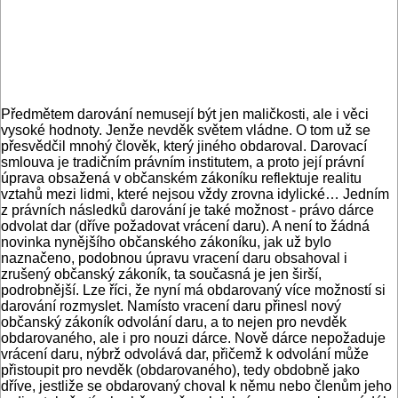
Předmětem darování nemusejí být jen maličkosti, ale i věci
vysoké hodnoty. Jenže nevděk světem vládne. O tom už se
přesvědčil mnohý člověk, který jiného obdaroval. Darovací
smlouva je tradičním právním institutem, a proto její právní
úprava obsažená v občanském zákoníku reflektuje realitu
vztahů mezi lidmi, které nejsou vždy zrovna idylické… Jedním
z právních následků darování je také možnost - právo dárce
odvolat dar (dříve požadovat vrácení daru). A není to žádná
novinka nynějšího občanského zákoníku, jak už bylo
naznačeno, podobnou úpravu vracení daru obsahoval i
zrušený občanský zákoník, ta současná je jen širší,
podrobnější. Lze říci, že nyní má obdarovaný více možností si
darování rozmyslet. Namísto vracení daru přinesl nový
občanský zákoník odvolání daru, a to nejen pro nevděk
obdarovaného, ale i pro nouzi dárce. Nově dárce nepožaduje
vrácení daru, nýbrž odvolává dar, přičemž k odvolání může
přistoupit pro nevděk (obdarovaného), tedy obdobně jako
dříve, jestliže se obdarovaný choval k němu nebo členům jeho