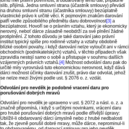
tomu měl právní povinnost, a obdarovaný tento dar, případně
slib, přijímá. Jedna smluvní strana (účastník smlouvy) převádí
na druhou smluvní stranu (účastníka smlouvy) bezúplatně
vlastnické právo k určité věci. K pojmovým znakům darování
patří vedle způsobilého předmětu daru dobrovolnost
[3]
a
bezúplatnost. Hovoří se o právním vztahu, který je ekonomicky
nerovný, neboť dárce zásadně neobdrží za své plnění žádné
protiplnění. Z tohoto důvodu je také darování jako právní
institut typický spíše pro rodinné vztahy a vztahy obdobně
blízké osobní povahy, i když darování nelze vyloučit ani v rámci
obchodních (podnikatelských) vztahů, v těchto případech však
zpravidla nestojí samo o sobě a přistupuje v souhrnu dalších
vzájemných právních vztahů.
[4]
Možnost odvolání daru pak do
určité míry vyrovnává tuto ekonomickou nerovnost, když dává
dárci možnost účinky darování zrušit, právo dar odvolat, jehož
se nelze mezi živými podle ust. § 2076 o. z. vzdát.
Odvolání pro nevděk je podobné vracení daru pro
porušování dobrých mravů
Odvolání pro nevděk je upraveno v ust. § 2072 a násl. o. z. a
značně připomíná, i když s určitými novinkami, vrácení daru
pro hrubé porušování dobrých mravů podle dřívější úpravy:
Ublížil-li obdarovaný dárci úmyslně nebo z hrubé nedbalosti
tak, že zjevně porušil dobré mravy, může dárce, neprominul-li
to obdarovanému, od darovací smlouvy pro jeho nevděk