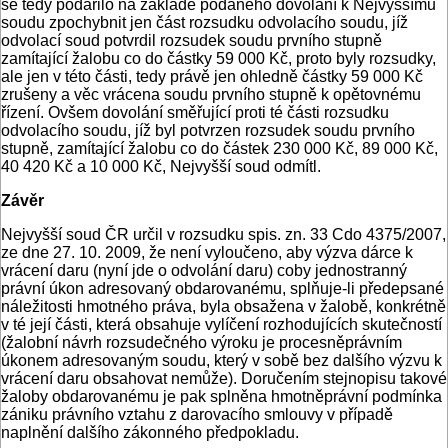
se tedy podařilo na základě podaného dovolání k Nejvyššímu
soudu zpochybnit jen část rozsudku odvolacího soudu, jíž
odvolací soud potvrdil rozsudek soudu prvního stupně
zamítající žalobu co do částky 59 000 Kč, proto byly rozsudky,
ale jen v této části, tedy právě jen ohledně částky 59 000 Kč
zrušeny a věc vrácena soudu prvního stupně k opětovnému
řízení. Ovšem dovolání směřující proti té části rozsudku
odvolacího soudu, jíž byl potvrzen rozsudek soudu prvního
stupně, zamítající žalobu co do částek 230 000 Kč, 89 000 Kč,
40 420 Kč a 10 000 Kč, Nejvyšší soud odmítl.
Závěr
Nejvyšší soud ČR určil v rozsudku spis. zn. 33 Cdo 4375/2007,
ze dne 27. 10. 2009, že není vyloučeno, aby výzva dárce k
vrácení daru (nyní jde o odvolání daru) coby jednostranný
právní úkon adresovaný obdarovanému, splňuje-li předepsané
náležitosti hmotného práva, byla obsažena v žalobě, konkrétně
v té její části, která obsahuje vylíčení rozhodujících skutečností
(žalobní návrh rozsudečného výroku je procesněprávním
úkonem adresovaným soudu, který v sobě bez dalšího výzvu k
vrácení daru obsahovat nemůže). Doručením stejnopisu takové
žaloby obdarovanému je pak splněna hmotněprávní podmínka
zániku právního vztahu z darovacího smlouvy v případě
naplnění dalšího zákonného předpokladu.