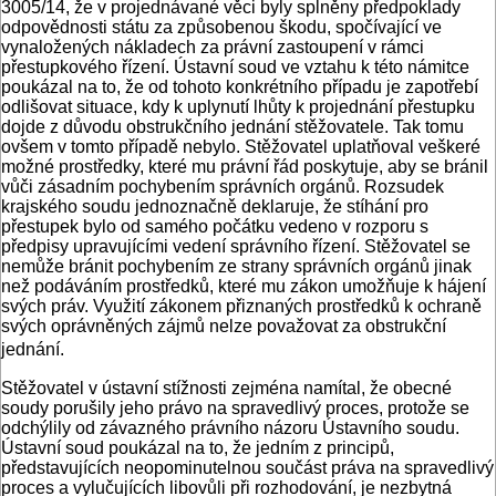
3005/14, že v projednávané věci byly splněny předpoklady
odpovědnosti státu za způsobenou škodu, spočívající ve
vynaložených nákladech za právní zastoupení v rámci
přestupkového řízení. Ústavní soud ve vztahu k této námitce
poukázal na to, že od tohoto konkrétního případu je zapotřebí
odlišovat situace, kdy k uplynutí lhůty k projednání přestupku
dojde z důvodu obstrukčního jednání stěžovatele. Tak tomu
ovšem v tomto případě nebylo. Stěžovatel uplatňoval veškeré
možné prostředky, které mu právní řád poskytuje, aby se bránil
vůči zásadním pochybením správních orgánů. Rozsudek
krajského soudu jednoznačně deklaruje, že stíhání pro
přestupek bylo od samého počátku vedeno v rozporu s
předpisy upravujícími vedení správního řízení. Stěžovatel se
nemůže bránit pochybením ze strany správních orgánů jinak
než podáváním prostředků, které mu zákon umožňuje k hájení
svých práv. Využití zákonem přiznaných prostředků k ochraně
svých oprávněných zájmů nelze považovat za obstrukční
jednání.
Stěžovatel v ústavní stížnosti zejména namítal, že obecné
soudy porušily jeho právo na spravedlivý proces, protože se
odchýlily od závazného právního názoru Ústavního soudu.
Ústavní soud poukázal na to, že jedním z principů,
představujících neopominutelnou součást práva na spravedlivý
proces a vylučujících libovůli při rozhodování, je nezbytná