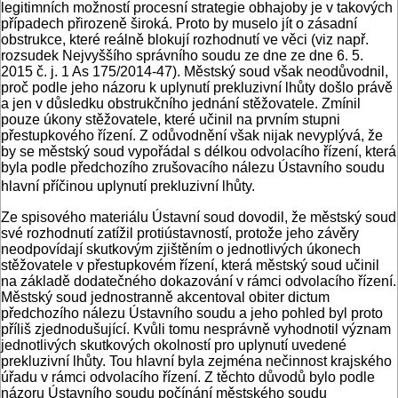
legitimních možností procesní strategie obhajoby je v takových
případech přirozeně široká. Proto by muselo jít o zásadní
obstrukce, které reálně blokují rozhodnutí ve věci (viz např.
rozsudek Nejvyššího správního soudu ze dne ze dne 6. 5.
2015 č. j. 1 As 175/2014-47). Městský soud však neodůvodnil,
proč podle jeho názoru k uplynutí prekluzivní lhůty došlo právě
a jen v důsledku obstrukčního jednání stěžovatele. Zmínil
pouze úkony stěžovatele, které učinil na prvním stupni
přestupkového řízení. Z odůvodnění však nijak nevyplývá, že
by se městský soud vypořádal s délkou odvolacího řízení, která
byla podle předchozího zrušovacího nálezu Ústavního soudu
hlavní příčinou uplynutí prekluzivní lhůty.
Ze spisového materiálu Ústavní soud dovodil, že městský soud
své rozhodnutí zatížil protiústavností, protože jeho závěry
neodpovídají skutkovým zjištěním o jednotlivých úkonech
stěžovatele v přestupkovém řízení, která městský soud učinil
na základě dodatečného dokazování v rámci odvolacího řízení.
Městský soud jednostranně akcentoval obiter dictum
předchozího nálezu Ústavního soudu a jeho pohled byl proto
příliš zjednodušující. Kvůli tomu nesprávně vyhodnotil význam
jednotlivých skutkových okolností pro uplynutí uvedené
prekluzivní lhůty. Tou hlavní byla zejména nečinnost krajského
úřadu v rámci odvolacího řízení. Z těchto důvodů bylo podle
názoru Ústavního soudu počínání městského soudu