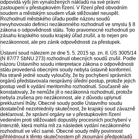
odpovídá výši jím vynaložených nákladů na své právní
zastoupení v přestupkovém řízení. V řízení před obvodním
soudem a městským soudem však stěžovatel neuspěl.
Rozhodnutí městského úřadu podle názoru soudů
nevyhovovalo definici nezákonného rozhodnutí ve smyslu § 8
zákona o odpovědnosti státu. Toto pravomocné rozhodnutí po
zásahu krajského soudu krajský úřad zrušil, a to nejen pro
nezákonnost, ale pro zánik odpovědnosti za přestupek.
Ústavní soud nálezem ze dne 5. 5. 2015 sp. zn. II. ÚS 3005/14
(N 87/77 SbNU 273) rozhodnutí obecných soudů zrušil. Podle
názoru Ústavního soudu interpretace zákona o odpovědnosti
státu provedená obecnými soudy nebyla ústavně konformní.
Na straně jedné soudy vyloučily, že by pochybení správních
orgánů představovala nesprávný úřední postup, protože jejich
postup vedl k vydání meritorního rozhodnutí. Současně ale
konstatovaly, že nemůže jít o nezákonná rozhodnutí, protože
nebyla zrušena pro nezákonnost, ale z důvodu uplynutí
prekluzivní lhůty. Obecné soudy podle Ústavního soudu
dostatečně nezohlednily skutečnost, že krajský soud závazně
deklaroval, že správní orgány se v přestupkovém řízení
vedeném proti stěžovateli dopustily procesních pochybení v
intenzitě, která mohla mít za následek vydání nezákonného
rozhodnutí ve věci samé. Obecné soudy měly povinnost
přihlédnout k těmto skutečnostem při zkoumání předpokladů