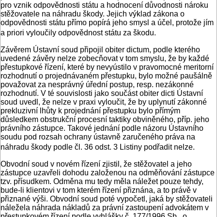
pro vznik odpovědnosti státu a hodnocení důvodnosti nároku
stěžovatele na náhradu škody. Jejich výklad zákona o
odpovědnosti státu přímo popírá jeho smysl a účel, protože jím
a priori vyloučily odpovědnost státu za škodu.
Závěrem Ústavní soud připojil obiter dictum, podle kterého
uvedené závěry nelze zobecňovat v tom smyslu, že by každé
přestupkové řízení, které by nevyústilo v pravomocné meritorní
rozhodnutí o projednávaném přestupku, bylo možné paušálně
považovat za nesprávný úřední postup, resp. nezákonné
rozhodnutí. V té souvislosti jako součást obiter dicti Ústavní
soud uvedl, že nelze v praxi vyloučit, že by uplynutí zákonné
prekluzivní lhůty k projednání přestupku bylo přímým
důsledkem obstrukční procesní taktiky obviněného, příp. jeho
právního zástupce. Takové jednání podle názoru Ústavního
soudu pod rozsah ochrany ústavně zaručeného práva na
náhradu škody podle čl. 36 odst. 3 Listiny podřadit nelze.
Obvodní soud v novém řízení zjistil, že stěžovatel a jeho
zástupce uzavřeli dohodu založenou na odměňování zástupce
tzv. přísudkem. Odměna mu tedy měla náležet pouze tehdy,
bude-li klientovi v tom kterém řízení přiznána, a to právě v
přiznané výši. Obvodní soud poté vypočetl, jaká by stěžovateli
náležela náhrada nákladů za právní zastoupení advokátem v
přestupkovém řízení podle vyhlášky č. 177/1996 Sb., o