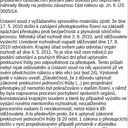
případném obstrukčním jednání jako důvodu pro nepřiznání
náhrady škody na jedinou závaznou část nálezu sp. zn. II. ÚS
3005/14.
Ústavní soud z vyžádaného spisového materiálu zjistil, že dne
17. 5. 2010 došlo k zahájení přestupkového řízení na základě
spáchání přestupku proti bezpečnosti a plynulosti silničního
provozu. Městský úřad rozhodl dne 3. 8. 2010, aniž stěžovatele
vyslechl. Uvedené rozhodnutí napadl stěžovatel dne 17. 8.
2010 odvoláním. Krajský úřad ovšem jako odvolací orgán
rozhodl až dne 4. 5. 2011. To je více než osm měsíců po
podání odvolání a pouhých třináct dní před uplynutím
prekluzivní lhůty pro odpovědnost za přestupek. Tento průtah
nebyl nijak odůvodněn a Ústavní soud na něj upozornil již ve
svém předchozím nálezu v této věci (viz bod 24). Výslovně
poté v nálezu uvedl: „[Skutečnost, že z důvodu uplynutí
zákonné prekluzivní jednoroční lhůty (...) pro projednání
přestupku již nemohlo být pokračováno v dalším řízení, v němž
by byla napravena procesní pochybení správních orgánů,
konstatovaná krajským soudem a které by případně vyústilo ve
vydání nového meritorního rozhodnutí, nezatíženého
procesními vadami či nezákonností, nelze klást k tíži
stěžovatele. A to především proto, že k uplynutí zákonné
prekluzivní jednoroční lhůty (§ 20 odst. 1 zákona o přestupcích)
došlo v nyní projednávaném případě primárně v důsledku