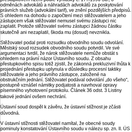
odměnách advokátů a náhradách advokátů za poskytování
právních služeb (advokátní tarif), ve znění pozdějších předpisů.
S ohledem na dohodu o započtení mezi stěžovatelem a jeho
zástupcem však stěžovatel nemusel svému zástupci nic
zaplatit. Protože stěžovatel svému zástupci žádnou částku
skutečně ani nezaplatil, škoda mu (dosud) nevznikla.
Stěžovatel podal proti rozsudku obvodního soudu odvolání.
Městský soud rozsudek obvodního soudu potvrdil. Ve své
argumentaci tvrdil, že nárok stěžovatele nemůže obstát s
ohledem na právní názor Ústavního soudu. Z obsahu
přestupkového spisu totiž zjistil, že zákonná prekluzivní lhůta k
projednání přestupku uplynula v důsledku procesní taktiky
stěžovatele a jeho právního zástupce, založené na
obstrukčním jednání. Stěžovatel podával odvolání „do všeho“,
postupně vznášel námitky podjatosti a navrhoval opravy
písemného vyhotovení protokolu. Článek 36 odst. 3 Listiny
takové jednání ovšem nechrání.
Ústavní soud dospěl k závěru, že ústavní stížnost je zčásti
důvodná.
V ústavní stížnosti stěžovatel namítal, že obecné soudy
pominuly konstatování Ústavního soudu v nálezu sp. zn. II. ÚS