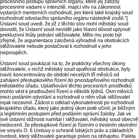
procesního postupu správních orgánů, které jej zatížily
procesními vadami v intenzitě, mající vliv na zákonnost
vydaných meritorních rozhodnutí, pro která také krajský soud
rozhodnutí odvolacího správního orgánu následně zrušil.“]
Ústavní soud uvedl, že již z těchto slov mohl městský soud
dovodit, že Ústavní soud neviděl jako hlavní důvod uplynutí
prekluzivní lhůty jednání stěžovatele. Mělo mu proto být
zřejmé, že argumentace založená výhradně na obstrukcích
stěžovatele nebude postačovat k rozhodnutí v jeho
neprospěch.
Ústavní soud poukázal na to, že prakticky všechny úkony
stěžovatele, v nichž městský soud spatřoval obstrukce, byly
navíc koncentrovány do období necelých tří měsíců od
zahájení přestupkového řízení do prvostupňového rozhodnutí
městského úřadu. Uplatňování těchto procesních prostředků
mohlo vést k prodloužení řízení o několik týdnů. Osm měsíců
mezi podáním odvolání a rozhodnutí o něm však stěžovatel
nijak nezavinil. Žádost o odklad vykonatelnosti po rozhodnutí
krajského úřadu, který jako jediný úkon poté učinil, je běžným
a legitimním postupem před podáním správní žaloby. Jak ve
své ústavní stížnosti namítal i stěžovatel, městský soud obecně
nedocenil, že přestupkové řízení je řízením o trestním obvinění
ve smyslu čl. 6 Úmluvy o ochraně lidských práv a základních
svobod, který stěžovateli garantuje právo na obhajobu. Paleta