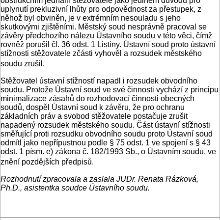
obstrukčním jednání stěžovatele jako jediném důvodu pro
uplynutí prekluzivní lhůty pro odpovědnost za přestupek, z
něhož byl obviněn, je v extrémním nesouladu s jeho
skutkovými zjištěními. Městský soud nesprávně pracoval se
závěry předchozího nálezu Ústavního soudu v této věci, čímž
rovněž porušil čl. 36 odst. 1 Listiny. Ústavní soud proto ústavní
stížnosti stěžovatele zčásti vyhověl a rozsudek městského
soudu zrušil.
Stěžovatel ústavní stížností napadl i rozsudek obvodního
soudu. Protože Ústavní soud ve své činnosti vychází z principu
minimalizace zásahů do rozhodovací činnosti obecných
soudů, dospěl Ústavní soud k závěru, že pro ochranu
základních práv a svobod stěžovatele postačuje zrušit
napadený rozsudek městského soudu. Část ústavní stížnosti
směřující proti rozsudku obvodního soudu proto Ústavní soud
odmítl jako nepřípustnou podle § 75 odst. 1 ve spojení s § 43
odst. 1 písm. e) zákona č. 182/1993 Sb., o Ústavním soudu, ve
znění pozdějších předpisů.
Rozhodnutí zpracovala a zaslala JUDr. Renata Rázková,
Ph.D., asistentka soudce Ústavního soudu.