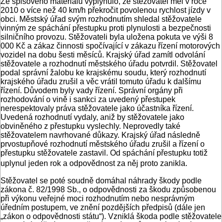
Ze spisového materiálu vyplynulo, že stěžovatel měl v roce
2010 o více než 40 km/h překročit povolenou rychlost jízdy v
obci. Městský úřad svým rozhodnutím shledal stěžovatele
vinným ze spáchání přestupku proti plynulosti a bezpečnosti
silničního provozu. Stěžovateli byla uložena pokuta ve výši 8
000 Kč a zákaz činnosti spočívající v zákazu řízení motorových
vozidel na dobu šesti měsíců. Krajský úřad zamítl odvolání
stěžovatele a rozhodnutí městského úřadu potvrdil. Stěžovatel
podal správní žalobu ke krajskému soudu, který rozhodnutí
krajského úřadu zrušil a věc vrátil tomuto úřadu k dalšímu
řízení. Důvodem byly vady řízení. Správní orgány při
rozhodování o vině i sankci za uvedený přestupek
nerespektovaly práva stěžovatele jako účastníka řízení.
Uvedená rozhodnutí vydaly, aniž by stěžovatele jako
obviněného z přestupku vyslechly. Neprovedly také
stěžovatelem navrhované důkazy. Krajský úřad následně
prvostupňové rozhodnutí městského úřadu zrušil a řízení o
přestupku stěžovatele zastavil. Od spáchání přestupku totiž
uplynul jeden rok a odpovědnost za něj proto zanikla.
Stěžovatel se poté soudně domáhal náhrady škody podle
zákona č. 82/1998 Sb., o odpovědnosti za škodu způsobenou
při výkonu veřejné moci rozhodnutím nebo nesprávným
úředním postupem, ve znění pozdějších předpisů (dále jen
„zákon o odpovědnosti státu“). Vzniklá škoda podle stěžovatele