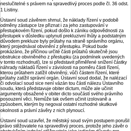
neslučitelné s právem na spravedlivý proces podle čl. 36 odst.
1 Listiny.
Ústavní soud závěrem shrnul, že náklady řízení v podobě
odměny zástupce lze přiznat i za jeho zastupování v
přestupkovém řízení, pokud došlo k zániku odpovědnosti za
přestupek v důsledku uplynutí prekluzivní lhůty a podstatným
důvodem prekluze byly průtahy na straně správního orgánu,
který projednával obvinění z přestupku. Pokud bude
prokázáno, že příčinou určité části průtahů skutečně jsou
obstrukce obviněného z přestupku (za podmínek uvedených
v tomto rozhodnutí), lze si představit přiměřené snížení částky
náhrady nákladů řízení v závislosti na poměru části řízení,
kterou průtahem zatížil obviněný, vůči částem řízení, které
průtahy zatížil správní orgán. Ústavní soud dodal, že nalézací
či odvolací soud sice není vázán tou částí nálezu Ústavního
soudu, která představuje obiter dictum, může ale učinit
argumenty obsažené v obiter dicto součástí svého právního
posouzení věci. Nemůže tak ovšem učinit izolovaně a
způsobem, kterým by negoval ostatní rozhodné skutkové
okolnosti a právní závěry z nich plynoucí.
Ústavní soud uzavřel, že městský soud svým postupem porušil
právo stěžovatele na spravedlivý proces, protože jeho závěr o