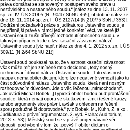
práva domáhat se stanoveným postupem svého práva u
nezávislého a nestranného soudu.“ [nález ze dne 13. 11. 2007
sp. zn. IV. ÚS 301/05 (N 190/47 SbNU 465), obdobně nález ze
dne 18. 11. 2014 sp. zn. II. ÚS 2127/14 (N 210/75 SbNU 353)].
Dodržení požadavků práce s judikaturou Ústavního soudu je
nejpřísnější právě v rámci jedné konkrétní věci, ve které již
Ústavní soud zrušil dřívější rozhodnutí obecného soudu. V
takovým případech jde o tzv. kasační závaznost nálezů
Ústavního soudu [viz např. nález ze dne 4. 1. 2012 sp. zn. I. ÚS
309/11 (N 2/64 SbNU 21)].
Ústavní soud poukázal na to, že vlastnost kasační závaznosti
však může mít jen zmíněné ratio decidendi, tedy nosný
rozhodovací důvod nálezu Ústavního soudu. Tuto vlastnost
naopak nemá obiter dictum, které lze negativně vymezit jako tu
část odůvodnění nálezu Ústavního soudu, která není nosným
rozhodovacím důvodem. Jde o věc řečenou „mimochodem“.
Jak uvádí Michal Bobek: „[Typická obiter budou buď prohlášení
soudce, která nemají oporu ve skutkovém rámci řešené kauzy,
anebo argumenty sice právní, avšak s ohledem na řešení
sporu podružné či doprovodné.“ (viz Bobek, M., Kühn, Z. a kol.
Judikatura a právní argumentace. 2. vyd. Praha: Auditorium,
2013. s. 53)]. Městský soud se v právě projednávané věci
dopustil pochybení v tom, že „povýšil“ obiter dictum o