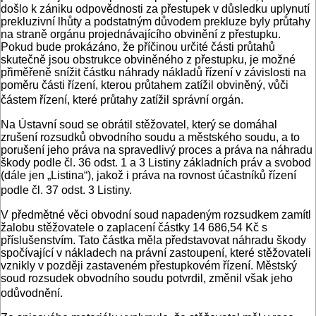
došlo k zániku odpovědnosti za přestupek v důsledku uplynutí
prekluzivní lhůty a podstatným důvodem prekluze byly průtahy
na straně orgánu projednávajícího obvinění z přestupku.
Pokud bude prokázáno, že příčinou určité části průtahů
skutečně jsou obstrukce obviněného z přestupku, je možné
přiměřeně snížit částku náhrady nákladů řízení v závislosti na
poměru části řízení, kterou průtahem zatížil obviněný, vůči
částem řízení, které průtahy zatížil správní orgán.
Na Ústavní soud se obrátil stěžovatel, který se domáhal
zrušení rozsudků obvodního soudu a městského soudu, a to
porušení jeho práva na spravedlivý proces a práva na náhradu
škody podle čl. 36 odst. 1 a 3 Listiny základních práv a svobod
(dále jen „Listina“), jakož i práva na rovnost účastníků řízení
podle čl. 37 odst. 3 Listiny.
V předmětné věci obvodní soud napadeným rozsudkem zamítl
žalobu stěžovatele o zaplacení částky 14 686,54 Kč s
příslušenstvím. Tato částka měla představovat náhradu škody
spočívající v nákladech na právní zastoupení, které stěžovateli
vznikly v později zastaveném přestupkovém řízení. Městský
soud rozsudek obvodního soudu potvrdil, změnil však jeho
odůvodnění.