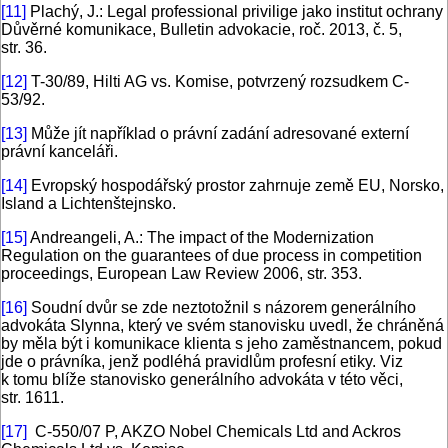
[11]
Plachý, J.: Legal professional privilige jako institut ochrany
Důvěrné komunikace, Bulletin advokacie, roč. 2013, č. 5,
str. 36.
[12]
T-30/89, Hilti AG vs. Komise, potvrzený rozsudkem C-
53/92.
[13]
Může jít například o právní zadání adresované externí
právní kanceláři.
[14]
Evropský hospodářský prostor zahrnuje země EU, Norsko,
Island a Lichtenštejnsko.
[15]
Andreangeli, A.: The impact of the Modernization
Regulation on the guarantees of due process in competition
proceedings, European Law Review 2006, str. 353.
[16]
Soudní dvůr se zde neztotožnil s názorem generálního
advokáta Slynna, který ve svém stanovisku uvedl, že chráněná
by měla být i komunikace klienta s jeho zaměstnancem, pokud
jde o právníka, jenž podléhá pravidlům profesní etiky. Viz
k tomu blíže stanovisko generálního advokáta v této věci,
str. 1611.
[17]
C-550/07 P, AKZO Nobel Chemicals Ltd and Ackros