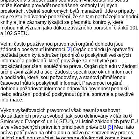
může Komise provádět neohlášené kontroly i v jiných
prostorách, včetně soukromých bytů manažerů. Jde o případy,
kdy existuje důvodné podezření, že se tam nacházejí obchodní
knihy a jiné záznamy týkající se předmětu kontroly, které
mohou mít význam jako důkaz závažného porušení článků 101
a 102 SFEU.
Velmi často používanou pravomocí orgánů dohledu jsou
žádosti o poskytnutí informací.
[2]
Orgán dohledu je oprávněn
požádat podniky a sdružení podniků o poskytnutí veškerých
informací a podkladů, které považuje za nezbytné pro
prokázání porušení soutěžního práva. Orgán dohledu v žádosti
určí právní základ a účel žádosti, specifikuje okruh informací
a podkladů, které jsou požadovány, a stanoví přiměřenou
časovou lhůtu k poskytnutí informací. Pravomoci orgánů
dohledu požadovat informace odpovídá povinnost podniků
nebo sdružení podniků poskytnout úplné, správné a pravdivé
informace.
Výkon vyšetřovacích pravomocí však nesmí zasahovat
do základních práv a svobod, jak jsou definovány v článku 6
Smlouvy o Evropské unii („SEU“), v Listině základních práv EU
a ve všeobecných právních principech práva EU.
[3]
Mezi tato
práva patří právo na obhajobu a právo na spravedlivý proces,
jejichž nedílnou součástí je ochrana důvěrnosti komunikace