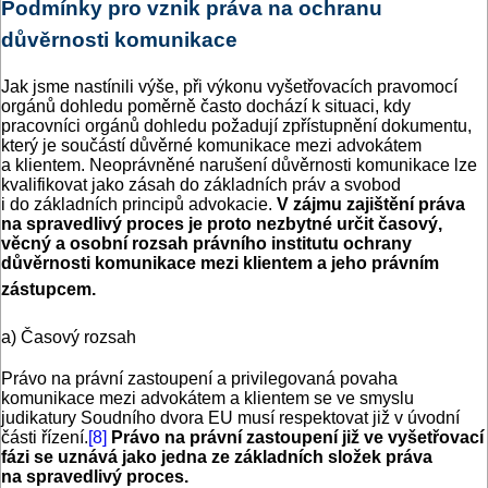
Podmínky pro vznik práva na ochranu
důvěrnosti komunikace
Jak jsme nastínili výše, při výkonu vyšetřovacích pravomocí
orgánů dohledu poměrně často dochází k situaci, kdy
pracovníci orgánů dohledu požadují zpřístupnění dokumentu,
který je součástí důvěrné komunikace mezi advokátem
a klientem. Neoprávněné narušení důvěrnosti komunikace lze
kvalifikovat jako zásah do základních práv a svobod
i do základních principů advokacie.
V zájmu zajištění práva
na spravedlivý proces je proto nezbytné určit časový,
věcný a osobní rozsah právního institutu ochrany
důvěrnosti komunikace mezi klientem a jeho právním
zástupcem.
a) Časový rozsah
Právo na právní zastoupení a privilegovaná povaha
komunikace mezi advokátem a klientem se ve smyslu
judikatury Soudního dvora EU musí respektovat již v úvodní
části řízení.
[8]
Právo na právní zastoupení již ve vyšetřovací
fázi se uznává jako jedna ze základních složek práva
na spravedlivý proces.