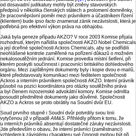
od dosavadní judikatury mohly být změny stavovských
předpisů v několika členských státech a prolomení domněnky,
že pracovněprávní poměr mezi právníkem a účastníkem řízení
(klientem) bude
ipso facto
znamenat zánik nezávislosti, která je
potřebná pro efektivní výkon práva na obhajobu.
Jaká byla geneze případu AKZO? V roce 2003 Komise přijala
rozhodnutí, kterým nařídila společnosti AKZO Nobel Chemicals
a její dceřiné společnosti Ackros Chemicals, aby se podřídili
neohlášené kontrole zaměřené na pořízení důkazů o možném
nekalosoutěžním jednání. Komise provedla místní šetření, při
kterém poskytli součinnost i pracovníci britského dohledového
orgánu. Mezi zajištěnými dokumenty byly i kopie dvou e-mailů,
které představovaly komunikaci mezi ředitelem společnosti
Ackros a interním právníkem společnosti AKZO. Interní právník
působil na pozici koordinátora pro otázky soutěžního práva
a byl členem nizozemské advokátní komory. Komise odmítla
posoudit předmětné dokumenty jako důvěrné. Společnosti
AKZO a Ackros se proto obrátily na Soudní dvůr EU.
Soud prvního stupně i Soudní dvůr potvrdily svou linii
vytyčenou již v případě
AM&S
. Přihlédly přitom k tomu, že
u interních právníků absentují dostatečné záruky nezávislosti.
Jde především o obavu, že interní právníci (zaměstnanci)
vzhledem k závislému charakteru své činnosti mohou být při