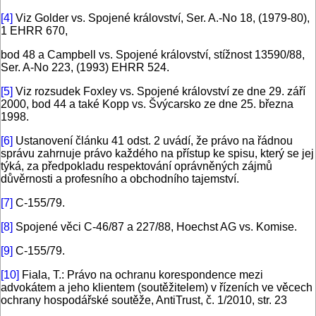
[4]
Viz Golder vs. Spojené království, Ser. A.-No 18, (1979-80),
1 EHRR 670,
bod 48 a Campbell vs. Spojené království, stížnost 13590/88,
Ser. A-No 223, (1993) EHRR 524.
[5]
Viz rozsudek Foxley vs. Spojené království ze dne 29. září
2000, bod 44 a také Kopp vs. Švýcarsko ze dne 25. března
1998.
[6]
Ustanovení článku 41 odst. 2 uvádí, že právo na řádnou
správu zahrnuje právo každého na přístup ke spisu, který se jej
týká, za předpokladu respektování oprávněných zájmů
důvěrnosti a profesního a obchodního tajemství.
[7]
C-155/79.
[8]
Spojené věci C-46/87 a 227/88, Hoechst AG vs. Komise.
[9]
C-155/79.
[10]
Fiala, T.: Právo na ochranu korespondence mezi
advokátem a jeho klientem (soutěžitelem) v řízeních ve věcech
ochrany hospodářské soutěže, AntiTrust, č. 1/2010, str. 23