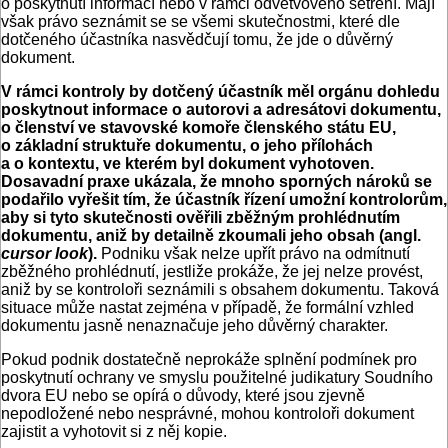
o poskytnutí informací nebo v rámci odvětvového šetření. Mají
však právo seznámit se se všemi skutečnostmi, které dle
dotčeného účastníka nasvědčují tomu, že jde o důvěrný
dokument.
V rámci kontroly by dotčený účastník měl orgánu dohledu
poskytnout informace o autorovi a adresátovi dokumentu,
o členství ve stavovské komoře členského státu EU,
o základní struktuře dokumentu, o jeho přílohách
a o kontextu, ve kterém byl dokument vyhotoven.
Dosavadní praxe ukázala, že mnoho sporných nároků se
podařilo vyřešit tím, že účastník řízení umožní kontrolorům,
aby si tyto skutečnosti ověřili zběžným prohlédnutím
dokumentu, aniž by detailně zkoumali jeho obsah (angl.
cursor look
).
Podniku však nelze upřít právo na odmítnutí
zběžného prohlédnutí, jestliže prokáže, že jej nelze provést,
aniž by se kontroloři seznámili s obsahem dokumentu. Taková
situace může nastat zejména v případě, že formální vzhled
dokumentu jasně nenaznačuje jeho důvěrný charakter.
Pokud podnik dostatečně neprokáže splnění podmínek pro
poskytnutí ochrany ve smyslu použitelné judikatury Soudního
dvora EU nebo se opírá o důvody, které jsou zjevně
nepodložené nebo nesprávné, mohou kontroloři dokument
zajistit a vyhotovit si z něj kopie.