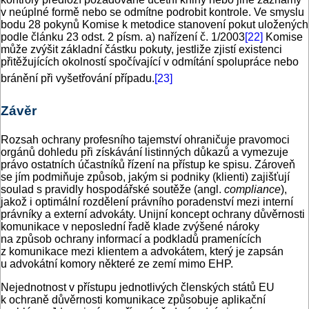
v neúplné formě nebo se odmítne podrobit kontrole. Ve smyslu
bodu 28 pokynů Komise k metodice stanovení pokut uložených
podle článku 23 odst. 2 písm. a) nařízení č. 1/2003
[22]
Komise
může zvýšit základní částku pokuty, jestliže zjistí existenci
přitěžujících okolností spočívající v odmítání spolupráce nebo
bránění při vyšetřování případu.
[23]
Závěr
Rozsah ochrany profesního tajemství ohraničuje pravomoci
orgánů dohledu při získávání listinných důkazů a vymezuje
právo ostatních účastníků řízení na přístup ke spisu. Zároveň
se jím podmiňuje způsob, jakým si podniky (klienti) zajišťují
soulad s pravidly hospodářské soutěže (angl.
compliance
),
jakož i optimální rozdělení právního poradenství mezi interní
právníky a externí advokáty. Unijní koncept ochrany důvěrnosti
komunikace v neposlední řadě klade zvýšené nároky
na způsob ochrany informací a podkladů pramenících
z komunikace mezi klientem a advokátem, který je zapsán
u advokátní komory některé ze zemí mimo EHP.
Nejednotnost v přístupu jednotlivých členských států EU
k ochraně důvěrnosti komunikace způsobuje aplikační