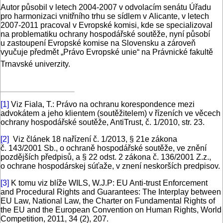
Autor působil v letech 2004-2007 v odvolacím senátu Úřadu
pro harmonizaci vnitřního trhu se sídlem v Alicante, v letech
2007-2011 pracoval v Evropské komisi, kde se specializoval
na problematiku ochrany hospodářské soutěže, nyní působí
u zastoupení Evropské komise na Slovensku a zároveň
vyučuje předmět „Právo Evropské unie“ na Právnické fakultě
Trnavské univerzity.
[1]
Viz Fiala, T.: Právo na ochranu korespondence mezi
advokátem a jeho klientem (soutěžitelem) v řízeních ve věcech
ochrany hospodářské soutěže, AntiTrust, č. 1/2010, str. 23.
[2]
Viz článek 18 nařízení č. 1/2013, § 21e zákona
č. 143/2001 Sb., o ochraně hospodářské soutěže, ve znění
pozdějších předpisů, a § 22 odst. 2 zákona č. 136/2001 Z.z.,
o ochrane hospodárskej súťaže, v znení neskorších predpisov.
[3]
K tomu viz blíže WILS, W.J.P: EU Anti-trust Enforcement
and Procedural Rights and Guarantees: The Interplay between
EU Law, National Law, the Charter on Fundamental Rights of
the EU and the European Convention on Human Rights, World
Competition, 2011, 34 (2), 207.