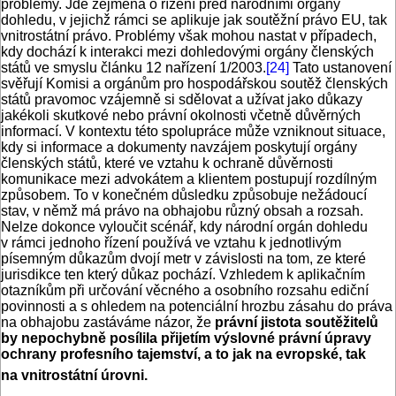
problémy. Jde zejména o řízení před národními orgány
dohledu, v jejichž rámci se aplikuje jak soutěžní právo EU, tak
vnitrostátní právo. Problémy však mohou nastat v případech,
kdy dochází k interakci mezi dohledovými orgány členských
států ve smyslu článku 12 nařízení 1/2003.
[24]
Tato ustanovení
svěřují Komisi a orgánům pro hospodářskou soutěž členských
států pravomoc vzájemně si sdělovat a užívat jako důkazy
jakékoli skutkové nebo právní okolnosti včetně důvěrných
informací. V kontextu této spolupráce může vzniknout situace,
kdy si informace a dokumenty navzájem poskytují orgány
členských států, které ve vztahu k ochraně důvěrnosti
komunikace mezi advokátem a klientem postupují rozdílným
způsobem. To v konečném důsledku způsobuje nežádoucí
stav, v němž má právo na obhajobu různý obsah a rozsah.
Nelze dokonce vyloučit scénář, kdy národní orgán dohledu
v rámci jednoho řízení používá ve vztahu k jednotlivým
písemným důkazům dvojí metr v závislosti na tom, ze které
jurisdikce ten který důkaz pochází. Vzhledem k aplikačním
otazníkům při určování věcného a osobního rozsahu ediční
povinnosti a s ohledem na potenciální hrozbu zásahu do práva
na obhajobu zastáváme názor, že
právní jistota soutěžitelů
by nepochybně posílila přijetím výslovné právní úpravy
ochrany profesního tajemství, a to jak na evropské, tak
na vnitrostátní úrovni.