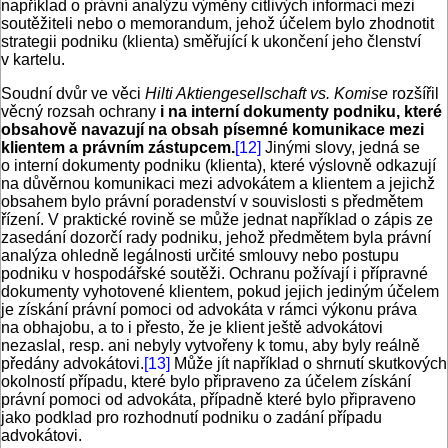
například o právní analýzu výměny citlivých informací mezi
soutěžiteli nebo o memorandum, jehož účelem bylo zhodnotit
strategii podniku (klienta) směřující k ukončení jeho členství
v kartelu.
Soudní dvůr ve věci
Hilti Aktiengesellschaft vs. Komise
rozšířil
věcný rozsah ochrany
i na interní dokumenty podniku, které
obsahově navazují na obsah písemné komunikace mezi
klientem a právním zástupcem.
[12]
Jinými slovy, jedná se
o interní dokumenty podniku (klienta), které výslovně odkazují
na důvěrnou komunikaci mezi advokátem a klientem a jejichž
obsahem bylo právní poradenství v souvislosti s předmětem
řízení. V praktické rovině se může jednat například o zápis ze
zasedání dozorčí rady podniku, jehož předmětem byla právní
analýza ohledně legálnosti určité smlouvy nebo postupu
podniku v hospodářské soutěži. Ochranu požívají i přípravné
dokumenty vyhotovené klientem, pokud jejich jediným účelem
je získání právní pomoci od advokáta v rámci výkonu práva
na obhajobu, a to i přesto, že je klient ještě advokátovi
nezaslal, resp. ani nebyly vytvořeny k tomu, aby byly reálně
předány advokátovi.
[13]
Může jít například o shrnutí skutkových
okolností případu, které bylo připraveno za účelem získání
právní pomoci od advokáta, případně které bylo připraveno
jako podklad pro rozhodnutí podniku o zadání případu
advokátovi.