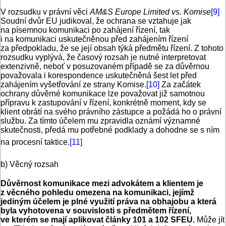
V rozsudku v právní věci
AM&S Europe Limited vs. Komise
[9]
Soudní dvůr EU judikoval, že ochrana se vztahuje jak
na písemnou komunikaci po zahájení řízení, tak
i na komunikaci uskutečněnou před zahájením řízení
za předpokladu, že se její obsah týká předmětu řízení. Z tohoto
rozsudku vyplývá, že časový rozsah je nutné interpretovat
extenzivně, neboť v posuzovaném případě se za důvěrnou
považovala i korespondence uskutečněná šest let před
zahájením vyšetřování ze strany Komise.
[10]
Za začátek
ochrany důvěrné komunikace lze považovat již samotnou
přípravu k zastupování v řízení, konkrétně moment, kdy se
klient obrátí na svého právního zástupce a požádá ho o právní
službu. Za tímto účelem mu zpravidla oznámí významné
skutečnosti, předá mu potřebné podklady a dohodne se s ním
na procesní taktice.
[11]
b) Věcný rozsah
Důvěrnost komunikace mezi advokátem a klientem je
z věcného pohledu omezena na komunikaci, jejímž
jediným účelem je plné využití práva na obhajobu a která
byla vyhotovena v souvislosti s předmětem řízení,
ve kterém se mají aplikovat články 101 a 102 SFEU.
Může jít