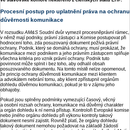
Procesní postup pro uplatnění práva na ochranu
důvěrnosti komunikace
V rozsudku
AM&S
Soudní dvůr vymezil procesněprávní rámec,
v němž mají podniky, právní zástupci a Komise postupovat při
hodnocení toho, zda posuzovaný dokument požívá právní
ochrany. Podnik, který se domáhá ochrany, musí prokázat, že
komunikace mezi podnikem a jeho právním zástupcem splňuje
všechna kritéria pro vznik právní ochrany. Podnik tuto
povinnost může splnit i bez toho, aby odhalil obsah
posuzovaného dokumentu. Na tomto místě nelze opomenout,
že princip ochrany důvěrnosti komunikace mezi klientem
a advokátem nebrání tomu, aby klient zpřístupnil orgánům
dohledu důvěrnou komunikaci, pokud je to v zájmu jeho
obhajoby.
Pokud jsou splněny podmínky vymezující časový, věcný
a osobní rozsah ochrany, komunikace má důvěrný charakter
a orgán dohledu k ní nemá přístup. Kontroloři Evropské komise
nebo jiného orgánu dohledu při výkonu kontroly takový
dokument nesmí zajistit. Rovněž platí, že orgány dohledu
takový dokument nemohou požadovat na základě žádostí