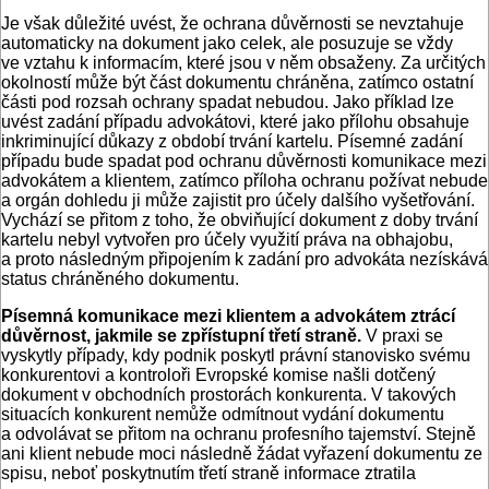
Je však důležité uvést, že ochrana důvěrnosti se nevztahuje
automaticky na dokument jako celek, ale posuzuje se vždy
ve vztahu k informacím, které jsou v něm obsaženy. Za určitých
okolností může být část dokumentu chráněna, zatímco ostatní
části pod rozsah ochrany spadat nebudou. Jako příklad lze
uvést zadání případu advokátovi, které jako přílohu obsahuje
inkriminující důkazy z období trvání kartelu. Písemné zadání
případu bude spadat pod ochranu důvěrnosti komunikace mezi
advokátem a klientem, zatímco příloha ochranu požívat nebude
a orgán dohledu ji může zajistit pro účely dalšího vyšetřování.
Vychází se přitom z toho, že obviňující dokument z doby trvání
kartelu nebyl vytvořen pro účely využití práva na obhajobu,
a proto následným připojením k zadání pro advokáta nezískává
status chráněného dokumentu.
Písemná komunikace mezi klientem a advokátem ztrácí
důvěrnost, jakmile se zpřístupní třetí straně.
V praxi se
vyskytly případy, kdy podnik poskytl právní stanovisko svému
konkurentovi a kontroloři Evropské komise našli dotčený
dokument v obchodních prostorách konkurenta. V takových
situacích konkurent nemůže odmítnout vydání dokumentu
a odvolávat se přitom na ochranu profesního tajemství. Stejně
ani klient nebude moci následně žádat vyřazení dokumentu ze
spisu, neboť poskytnutím třetí straně informace ztratila