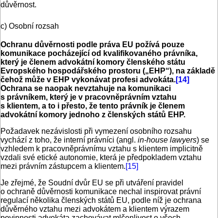
důvěrnost.
c) Osobní rozsah
Ochranu důvěrnosti podle práva EU požívá pouze
komunikace pocházející od kvalifikovaného právníka,
který je členem advokátní komory členského státu
Evropského hospodářského prostoru („EHP“), na základě
čehož může v EHP vykonávat profesi advokáta.
[14]
Ochrana se naopak nevztahuje na komunikaci
s právníkem, který je v pracovněprávním vztahu
s klientem, a to i přesto, že tento právník je členem
advokátní komory jednoho z členských států EHP.
Požadavek nezávislosti při vymezení osobního rozsahu
vychází z toho, že interní právníci (angl.
in-house lawyers
) se
vzhledem k pracovněprávnímu vztahu s klientem implicitně
vzdali své etické autonomie, která je předpokladem vztahu
mezi právním zástupcem a klientem.
[15]
Je zřejmé, že Soudní dvůr EU se při utváření pravidel
o ochraně důvěrnosti komunikace nechal inspirovat právní
regulací několika členských států EU, podle níž je ochrana
důvěrného vztahu mezi advokátem a klientem výrazem
povinnosti advokáta zachovávat mlčenlivost o všech