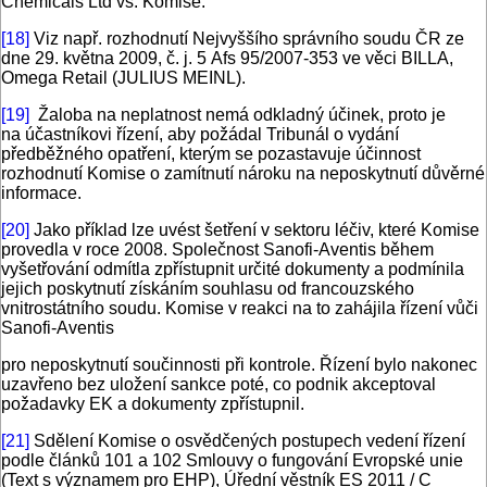
Chemicals Ltd vs. Komise.
[18]
Viz např. rozhodnutí Nejvyššího správního soudu ČR ze
dne 29. května 2009, č. j. 5 Afs 95/2007-353 ve věci BILLA,
Omega Retail (JULIUS MEINL).
[19]
Žaloba na neplatnost nemá odkladný účinek, proto je
na účastníkovi řízení, aby požádal Tribunál o vydání
předběžného opatření, kterým se pozastavuje účinnost
rozhodnutí Komise o zamítnutí nároku na neposkytnutí důvěrné
informace.
[20]
Jako příklad lze uvést šetření v sektoru léčiv, které Komise
provedla v roce 2008. Společnost Sanofi-Aventis během
vyšetřování odmítla zpřístupnit určité dokumenty a podmínila
jejich poskytnutí získáním souhlasu od francouzského
vnitrostátního soudu. Komise v reakci na to zahájila řízení vůči
Sanofi-Aventis
pro neposkytnutí součinnosti při kontrole. Řízení bylo nakonec
uzavřeno bez uložení sankce poté, co podnik akceptoval
požadavky EK a dokumenty zpřístupnil.
[21]
Sdělení Komise o osvědčených postupech vedení řízení
podle článků 101 a 102 Smlouvy o fungování Evropské unie
(Text s významem pro EHP), Úřední věstník ES 2011 / C