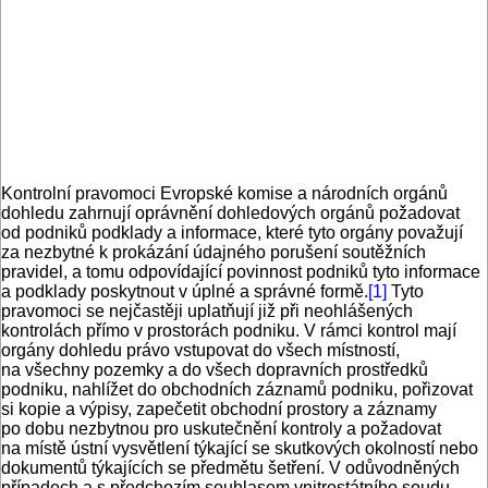
Kontrolní pravomoci Evropské komise a národních orgánů
dohledu zahrnují oprávnění dohledových orgánů požadovat
od podniků podklady a informace, které tyto orgány považují
za nezbytné k prokázání údajného porušení soutěžních
pravidel, a tomu odpovídající povinnost podniků tyto informace
a podklady poskytnout v úplné a správné formě.
[1]
Tyto
pravomoci se nejčastěji uplatňují již při neohlášených
kontrolách přímo v prostorách podniku. V rámci kontrol mají
orgány dohledu právo vstupovat do všech místností,
na všechny pozemky a do všech dopravních prostředků
podniku, nahlížet do obchodních záznamů podniku, pořizovat
si kopie a výpisy, zapečetit obchodní prostory a záznamy
po dobu nezbytnou pro uskutečnění kontroly a požadovat
na místě ústní vysvětlení týkající se skutkových okolností nebo
dokumentů týkajících se předmětu šetření. V odůvodněných
případech a s předchozím souhlasem vnitrostátního soudu