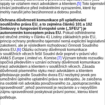
spjaty se vztahem mezi advokátem a klientem.
[5]
Toto tajemství
chrání jednotlivce před indiskrétními vyzrazeními, které by
mohly narušit jeho bezúhonnost a dobrou pověst.
Ochrana důvěrnosti komunikace při uplatňování
soutěžního práva EU, a to zejména článků 101 a 102
Smlouvy o fungování Evropské unie („SFEU“) je
autonomním konceptem práva EU.
Pokud odhlédneme
od stručné zmínky v článku 41 Listiny základních práv EU,
princip ochrany profesního tajemství nemá explicitní legislativní
zakotvení, ale je výsledkem rozhodovací činnosti Soudního
dvora EU.
[6]
Otázku ochrany důvěrnosti komunikace
v soutěžních věcech řešil Soudní dvůr poprvé v právní věci
AM&S Europe Limited vs. Komise.
[7]
Význam tohoto rozsudku
spočívá především v uznání ochrany důvěrnosti komunikace
mezi advokátem a klientem v soutěžních věcech. Zásada
důvěrnosti písemného styku mezi advokátem a klientem
představuje podle Soudního dvora EU nezbytný prvek pro
umožnění úplného uplatnění práva na obhajobu. Je založena
na osobité roli advokáta považovaného za „spolupracovníka
spravedlnosti“, jehož povinností je nezávisle a v nejvyšším
zájmu spravedlnosti poskytovat právní pomoc, kterou klient
potřebuje.