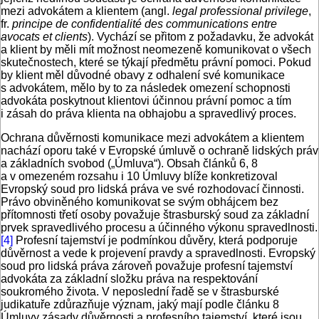
mezi advokátem a klientem (angl.
legal professional privilege
,
fr.
principe de confidentialité des communications entre
avocats et clients
). Vychází se přitom z požadavku, že advokát
a klient by měli mít možnost neomezeně komunikovat o všech
skutečnostech, které se týkají předmětu právní pomoci. Pokud
by klient měl důvodné obavy z odhalení své komunikace
s advokátem, mělo by to za následek omezení schopnosti
advokáta poskytnout klientovi účinnou právní pomoc a tím
i zásah do práva klienta na obhajobu a spravedlivý proces.
Ochrana důvěrnosti komunikace mezi advokátem a klientem
nachází oporu také v Evropské úmluvě o ochraně lidských práv
a základních svobod („Úmluva“). Obsah článků 6, 8
a v omezeném rozsahu i 10 Úmluvy blíže konkretizoval
Evropský soud pro lidská práva ve své rozhodovací činnosti.
Právo obviněného komunikovat se svým obhájcem bez
přítomnosti třetí osoby považuje štrasburský soud za základní
prvek spravedlivého procesu a účinného výkonu spravedlnosti.
[4]
Profesní tajemství je podmínkou důvěry, která podporuje
důvěrnost a vede k projevení pravdy a spravedlnosti. Evropský
soud pro lidská práva zároveň považuje profesní tajemství
advokáta za základní složku práva na respektování
soukromého života. V neposlední řadě se v štrasburské
judikatuře zdůrazňuje význam, jaký mají podle článku 8
Úmluvy zásady důvěrnosti a profesního tajemství, které jsou