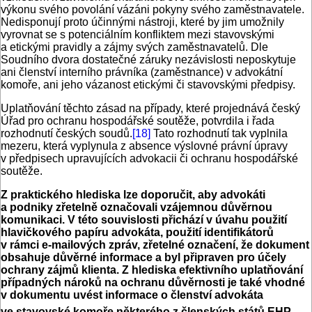
výkonu svého povolání vázáni pokyny svého zaměstnavatele.
Nedisponují proto účinnými nástroji, které by jim umožnily
vyrovnat se s potenciálním konfliktem mezi stavovskými
a etickými pravidly a zájmy svých zaměstnavatelů. Dle
Soudního dvora dostatečné záruky nezávislosti neposkytuje
ani členství interního právníka (zaměstnance) v advokátní
komoře, ani jeho vázanost etickými či stavovskými předpisy.
Uplatňování těchto zásad na případy, které projednává český
Úřad pro ochranu hospodářské soutěže, potvrdila i řada
rozhodnutí českých soudů.
[18]
Tato rozhodnutí tak vyplnila
mezeru, která vyplynula z absence výslovné právní úpravy
v předpisech upravujících advokacii či ochranu hospodářské
soutěže.
Z praktického hlediska lze doporučit, aby advokáti
a podniky zřetelně označovali vzájemnou důvěrnou
komunikaci. V této souvislosti přichází v úvahu použití
hlavičkového papíru advokáta, použití identifikátorů
v rámci e-mailových zpráv, zřetelné označení, že dokument
obsahuje důvěrné informace a byl připraven pro účely
ochrany zájmů klienta. Z hlediska efektivního uplatňování
případných nároků na ochranu důvěrnosti je také vhodné
v dokumentu uvést informace o členství advokáta
ve stavovské komoře některého z členských států EHP.