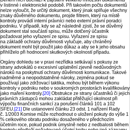
v listinné i elektronické podobě. Při takovém počtu dokumentů
nelze vyloučit, že určitý dokument, který jinak splňuje všechny
znaky důvěrného dokumentu, projde filtrem, který na místě
kontroly provádí interní právníci nebo externí právní poradci
podniku. V případě, kdy se až následně zjistí, že se důvěrný
dokument stal součástí spisu, může dotčený účastník
požadovat jeho vyřazení ze spisu. Vyřazení ze spisu
na základě ochrany důvěrnosti vylučuje, aby chráněný
dokument mohl být použit jako důkaz a aby se k jeho obsahu
přihlíželo při hodnocení skutkových okolností případu.
Orgány dohledu se v praxi nezřídka setkávají s pokusy ze
strany advokátů o excesivní uplatnění zjevně nedůvodných
nároků na poskytnutí ochrany důvěrnosti komunikace. Takové
nadměrné a neopodstatněné nároky, zejména pokud se
používají jako zdržovací taktika, mohou být během výkonu
kontroly v podniku nebo v soukromých prostorách kvalifikovány
jako maření kontroly.
[20]
Obstrukce ze strany účastníků či jejich
právních zástupců mohou zakládat přitěžující okolnost při
výpočtu finančních sankcí za porušení článků 101 a 102
SFEU.
[21]
Dle ustanovení článku 23 odst. 1 nařízení Rady
č. 1/2003 Komise může rozhodnout o uložení pokuty do výše 1
% celkového obratu podniku dosaženého v předchozím
účetním roce, pokud podnik úmyslně nebo z nedbalosti během
kontroly předloží požadované účetní knihy nebo jiné záznamy