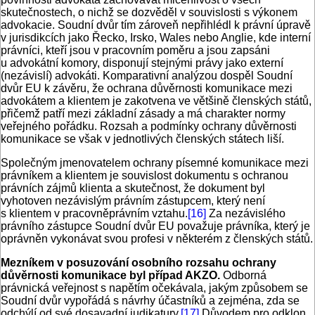
skutečnostech, o nichž se dozvěděl v souvislosti s výkonem
advokacie. Soudní dvůr tím zároveň nepřihlédl k právní úpravě
v jurisdikcích jako Řecko, Irsko, Wales nebo Anglie, kde interní
právníci, kteří jsou v pracovním poměru a jsou zapsáni
u advokátní komory, disponují stejnými právy jako externí
(nezávislí) advokáti. Komparativní analýzou dospěl Soudní
dvůr EU k závěru, že ochrana důvěrnosti komunikace mezi
advokátem a klientem je zakotvena ve většině členských států,
přičemž patří mezi základní zásady a má charakter normy
veřejného pořádku. Rozsah a podmínky ochrany důvěrnosti
komunikace se však v jednotlivých členských státech liší.
Společným jmenovatelem ochrany písemné komunikace mezi
právníkem a klientem je souvislost dokumentu s ochranou
právních zájmů klienta a skutečnost, že dokument byl
vyhotoven nezávislým právním zástupcem, který není
s klientem v pracovněprávním vztahu.
[16]
Za nezávislého
právního zástupce Soudní dvůr EU považuje právníka, který je
oprávněn vykonávat svou profesi v některém z členských států.
Mezníkem v posuzování osobního rozsahu ochrany
důvěrnosti komunikace byl případ AKZO.
Odborná
právnická veřejnost s napětím očekávala, jakým způsobem se
Soudní dvůr vypořádá s návrhy účastníků a zejména, zda se
odchýlí od své dosavadní judikatury.
[17]
Důvodem pro odklon