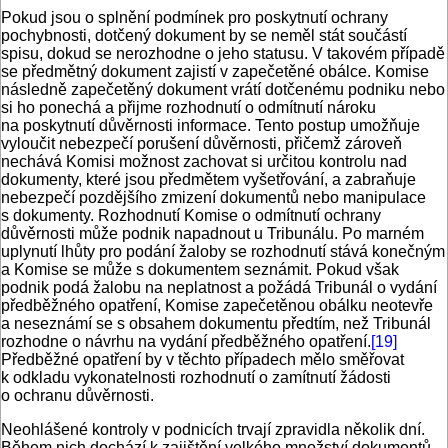
Pokud jsou o splnění podmínek pro poskytnutí ochrany
pochybnosti, dotčený dokument by se neměl stát součástí
spisu, dokud se nerozhodne o jeho statusu. V takovém případě
se předmětný dokument zajistí v zapečetěné obálce. Komise
následně zapečetěný dokument vrátí dotčenému podniku nebo
si ho ponechá a přijme rozhodnutí o odmítnutí nároku
na poskytnutí důvěrnosti informace. Tento postup umožňuje
vyloučit nebezpečí porušení důvěrnosti, přičemž zároveň
nechává Komisi možnost zachovat si určitou kontrolu nad
dokumenty, které jsou předmětem vyšetřování, a zabraňuje
nebezpečí pozdějšího zmizení dokumentů nebo manipulace
s dokumenty. Rozhodnutí Komise o odmítnutí ochrany
důvěrnosti může podnik napadnout u Tribunálu. Po marném
uplynutí lhůty pro podání žaloby se rozhodnutí stává konečným
a Komise se může s dokumentem seznámit. Pokud však
podnik podá žalobu na neplatnost a požádá Tribunál o vydání
předběžného opatření, Komise zapečetěnou obálku neotevře
a neseznámí se s obsahem dokumentu předtím, než Tribunál
rozhodne o návrhu na vydání předběžného opatření.
[19]
Předběžné opatření by v těchto případech mělo směřovat
k odkladu vykonatelnosti rozhodnutí o zamítnutí žádosti
o ochranu důvěrnosti.
Neohlášené kontroly v podnicích trvají zpravidla několik dní.
Během nich dochází k zajištění velkého množství dokumentů