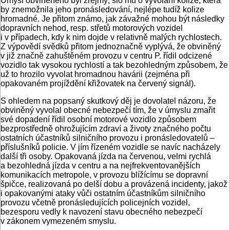
Úmysl obviněného byl zřejmý, šlo mu o vyvolání kolize, která
by znemožnila jeho pronásledování, nejlépe tudíž kolize
hromadné. Je přitom známo, jak závažné mohou být následky
dopravních nehod, resp. střetů motorových vozidel
i v případech, kdy k nim dojde v relativně malých rychlostech.
Z výpovědí svědků přitom jednoznačně vyplývá, že obviněný
v již značně zahuštěném provozu v centru P. řídil odcizené
vozidlo tak vysokou rychlostí a tak bezohledným způsobem, že
už to hrozilo vyvolat hromadnou havárii (zejména při
opakovaném projíždění křižovatek na červený signál).
S ohledem na popsaný skutkový děj je dovolatel názoru, že
obviněný vyvolal obecné nebezpečí tím, že v úmyslu zmařit
své dopadení řídil osobní motorové vozidlo způsobem
bezprostředně ohrožujícím zdraví a životy značného počtu
ostatních účastníků silničního provozu i pronásledovatelů –
příslušníků policie. V jím řízeném vozidle se navíc nacházely
další tři osoby. Opakovaná jízda na červenou, velmi rychlá
a bezohledná jízda v centru a na nejfrekventovanějších
komunikacích metropole, v provozu blížícímu se dopravní
špičce, realizovaná po delší dobu a provázená incidenty, jakož
i opakovanými ataky vůči ostatním účastníkům silničního
provozu včetně pronásledujících policejních vozidel,
bezesporu vedly k navození stavu obecného nebezpečí
v zákonem vymezeném smyslu.