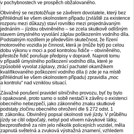
v pochybnostech ve prospěch obžalovaného.
Obviněný se neztotožňuje se závěrem dovolatele, který bez
přihlédnutí ke všem okolnostem případu (zvláště za existence
rozporu mezi důkazy) staví rovnítko mezi projednávaným
jednáním – jízdou obviněného – se zcela skutkově odlišným
stavem úmyslného vyvolání záplav poškozením vodního díla.
Podstatným rozdílem je především skutečnost, že řízení
motorového vozidla je činnost, která je (může být) po celou
dobu výkonu v moci a pod kontrolou řidiče – obviněného,
přestože řidič porušuje předpisy v dopravě. Naproti tomu
v případě úmyslného poškození vodního díla, které je
způsobilé vyvolat záplavy, ztrácí pachatel okamžikem
kvalifikovaného poškození vodního díla (i zde je na místě
přihlédnutí ke všem okolnostem případu) zpravidla „moc
a kontrolu“ nad vzniklou situací.
Závažné porušení pravidel silničního provozu, byť by bylo
i opakované, proto samo o sobě nestačí k závěru o existenci
obecného nebezpečí, jako zákonného znaku skutkové
podstaty zločinu obecného ohrožení dle § 272 odst. 1
tr. zákoníku. Obviněný popsal okolnosti své jízdy. V průběhu
jízdy se cítil odpočatý, nebyl pod vlivem návykové látky,
bezprostředně za ním jelo několik policejních vozidel, měla
zapnutá světelná a zvuková výstražná znamení, vzhledem