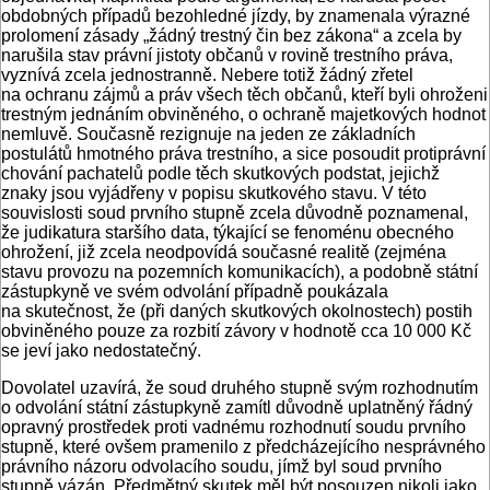
obdobných případů bezohledné jízdy, by znamenala výrazné
prolomení zásady „žádný trestný čin bez zákona“ a zcela by
narušila stav právní jistoty občanů v rovině trestního práva,
vyznívá zcela jednostranně. Nebere totiž žádný zřetel
na ochranu zájmů a práv všech těch občanů, kteří byli ohroženi
trestným jednáním obviněného, o ochraně majetkových hodnot
nemluvě. Současně rezignuje na jeden ze základních
postulátů hmotného práva trestního, a sice posoudit protiprávní
chování pachatelů podle těch skutkových podstat, jejichž
znaky jsou vyjádřeny v popisu skutkového stavu. V této
souvislosti soud prvního stupně zcela důvodně poznamenal,
že judikatura staršího data, týkající se fenoménu obecného
ohrožení, již zcela neodpovídá současné realitě (zejména
stavu provozu na pozemních komunikacích), a podobně státní
zástupkyně ve svém odvolání případně poukázala
na skutečnost, že (při daných skutkových okolnostech) postih
obviněného pouze za rozbití závory v hodnotě cca 10 000 Kč
se jeví jako nedostatečný.
Dovolatel uzavírá, že soud druhého stupně svým rozhodnutím
o odvolání státní zástupkyně zamítl důvodně uplatněný řádný
opravný prostředek proti vadnému rozhodnutí soudu prvního
stupně, které ovšem pramenilo z předcházejícího nesprávného
právního názoru odvolacího soudu, jímž byl soud prvního
stupně vázán. Předmětný skutek měl být posouzen nikoli jako