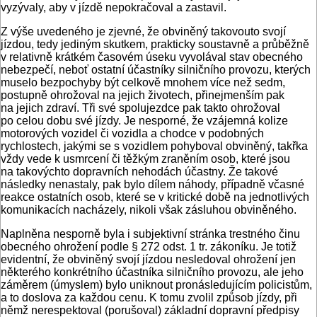
vyzývaly, aby v jízdě nepokračoval a zastavil.
Z výše uvedeného je zjevné, že obviněný takovouto svojí
jízdou, tedy jediným skutkem, prakticky soustavně a průběžně
v relativně krátkém časovém úseku vyvolával stav obecného
nebezpečí, neboť ostatní účastníky silničního provozu, kterých
muselo bezpochyby být celkově mnohem více než sedm,
postupně ohrožoval na jejich životech, přinejmenším pak
na jejich zdraví. Tři své spolujezdce pak takto ohrožoval
po celou dobu své jízdy. Je nesporné, že vzájemná kolize
motorových vozidel či vozidla a chodce v podobných
rychlostech, jakými se s vozidlem pohyboval obviněný, takřka
vždy vede k usmrcení či těžkým zraněním osob, které jsou
na takovýchto dopravních nehodách účastny. Že takové
následky nenastaly, pak bylo dílem náhody, případně včasné
reakce ostatních osob, které se v kritické době na jednotlivých
komunikacích nacházely, nikoli však zásluhou obviněného.
Naplněna nesporně byla i subjektivní stránka trestného činu
obecného ohrožení podle § 272 odst. 1 tr. zákoníku. Je totiž
evidentní, že obviněný svojí jízdou nesledoval ohrožení jen
některého konkrétního účastníka silničního provozu, ale jeho
záměrem (úmyslem) bylo uniknout pronásledujícím policistům,
a to doslova za každou cenu. K tomu zvolil způsob jízdy, při
němž nerespektoval (porušoval) základní dopravní předpisy