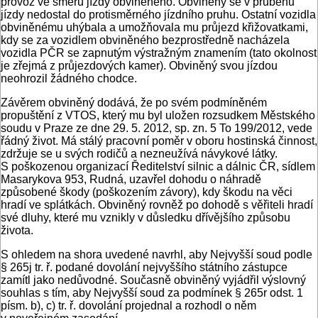
provoz ve směru jízdy obviněného. Obviněný se v průběhu
jízdy nedostal do protisměrného jízdního pruhu. Ostatní vozidla
obviněnému uhýbala a umožňovala mu průjezd křižovatkami,
kdy se za vozidlem obviněného bezprostředně nacházela
vozidla PČR se zapnutým výstražným znamením (tato okolnost
je zřejmá z průjezdových kamer). Obviněný svou jízdou
neohrozil žádného chodce.
Závěrem obviněný dodává, že po svém podmíněném
propuštění z VTOS, který mu byl uložen rozsudkem Městského
soudu v Praze ze dne 29. 5. 2012, sp. zn. 5 To 199/2012, vede
řádný život. Má stálý pracovní poměr v oboru hostinská činnost,
zdržuje se u svých rodičů a nezneužívá návykové látky.
S poškozenou organizací Ředitelství silnic a dálnic ČR, sídlem
Masarykova 953, Rudná, uzavřel dohodu o náhradě
způsobené škody (poškozením závory), kdy škodu na věci
hradí ve splátkách. Obviněný rovněž po dohodě s věřiteli hradí
své dluhy, které mu vznikly v důsledku dřívějšího způsobu
života.
S ohledem na shora uvedené navrhl, aby Nejvyšší soud podle
§ 265j tr. ř. podané dovolání nejvyššího státního zástupce
zamítl jako nedůvodné. Současně obviněný vyjádřil výslovný
souhlas s tím, aby Nejvyšší soud za podmínek § 265r odst. 1
písm. b), c) tr. ř. dovolání projednal a rozhodl o něm