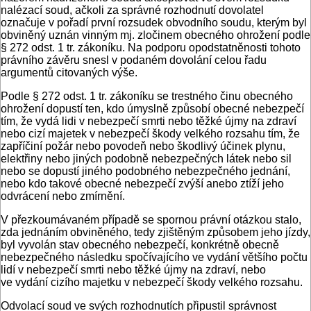
nalézací soud, ačkoli za správné rozhodnutí dovolatel
označuje v pořadí první rozsudek obvodního soudu, kterým byl
obviněný uznán vinným mj. zločinem obecného ohrožení podle
§ 272 odst. 1 tr. zákoníku. Na podporu opodstatněnosti tohoto
právního závěru snesl v podaném dovolání celou řadu
argumentů citovaných výše.
Podle § 272 odst. 1 tr. zákoníku se trestného činu obecného
ohrožení dopustí ten, kdo úmyslně způsobí obecné nebezpečí
tím, že vydá lidi v nebezpečí smrti nebo těžké újmy na zdraví
nebo cizí majetek v nebezpečí škody velkého rozsahu tím, že
zapříčiní požár nebo povodeň nebo škodlivý účinek plynu,
elektřiny nebo jiných podobně nebezpečných látek nebo sil
nebo se dopustí jiného podobného nebezpečného jednání,
nebo kdo takové obecné nebezpečí zvýší anebo ztíží jeho
odvrácení nebo zmírnění.
V přezkoumávaném případě se spornou právní otázkou stalo,
zda jednáním obviněného, tedy zjištěným způsobem jeho jízdy,
byl vyvolán stav obecného nebezpečí, konkrétně obecně
nebezpečného následku spočívajícího ve vydání většího počtu
lidí v nebezpečí smrti nebo těžké újmy na zdraví, nebo
ve vydání cizího majetku v nebezpečí škody velkého rozsahu.
Odvolací soud ve svých rozhodnutích připustil správnost