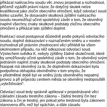
přikázal nalézacímu soudu věc znovu projednat a rozhodnout,
přičemž vyjádřil právní názor, že dotyčný skutek nelze
kvalifikovat jako zločin obecného ohrožení, když odvolací soud
toliko uzavřel, že dosavadní skutková zjištění nalézacího
soudu neumožňují učinit spolehlivý závěr o tom, že obviněný
naplnil všechny znaky skutkové podstaty zločinu obecného
ohrožení a přikázal tato zjištění doplnit.
Nalézací soud postupoval důsledně podle pokynů odvolacího
soudu, doplnil dokazování v naznačeném směru a v novém
rozhodnutí při právním zhodnocení věci přihlédl ke všem
okolnostem případu, na něž odkazoval odvolací soud.
Výslechem svědka K. nebyly zjištěny žádné skutečnosti, které
by umožňovaly učinit spolehlivý závěr o tom, že obviněný svým
jednáním naplnil znaky skutkové podstaty obecného ohrožení.
Naopak má obviněný za to, že doplněním dokazování byla
podpořena obhajoba obviněného v tom smyslu, že
v předmětné době byl ve směru jízdy obviněného nepatrný
provoz a při průjezdu centrem města se obviněný nedopouštěl
„vybržďování“.
Odvolací soud tedy správně aplikoval v projednávané věci
základní zásadu trestního zákona – žádný trestný čin bez
zákona a čin je trestný, jen pokud jeho trestnost byla zákonem
stanovena dřív, než byl spáchán, a dále zásadu