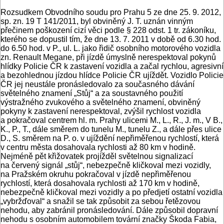
Rozsudkem Obvodního soudu pro Prahu 5 ze dne 25. 9. 2012,
sp. zn. 19 T 141/2011, byl obviněný J. T. uznán vinným
přečinem poškození cizí věci podle § 228 odst. 1 tr. zákoníku,
kterého se dopustil tím, že dne 13. 7. 2011 v době od 6.30 hod.
do 6.50 hod. v P., ul. L. jako řidič osobního motorového vozidla
zn. Renault Megane, při jízdě úmyslně nerespektoval pokynů
hlídky Policie ČR k zastavení vozidla a začal rychlou, agresivní
a bezohlednou jízdou hlídce Policie ČR ujíždět. Vozidlo Policie
ČR jej neustále pronásledovalo za současného dávání
světelného znamení „Stůj“ a za soustavného použití
výstražného zvukového a světelného znamení, obviněný
pokyny k zastavení nerespektoval, zvýšil rychlost vozidla
a pokračoval centrem hl. m. Prahy ulicemi M., L., R., J. m., V B.,
K., P., T., dále směrem do tunelu M., tunelu Z., a dále přes ulice
D., S. směrem na P. o. v ujíždění nepřiměřenou rychlostí, která
v centru města dosahovala rychlosti až 80 km v hodině.
Nejméně pět křižovatek projížděl světelnou signalizací
na červený signál „stůj“, nebezpečně kličkoval mezi vozidly,
na Pražském okruhu pokračoval v jízdě nepřiměřenou
rychlostí, která dosahovala rychlosti až 170 km v hodině,
nebezpečně kličkoval mezi vozidly a po předjetí ostatní vozidla
„vybržďoval“ a snažil se tak způsobit za sebou řetězovou
nehodu, aby zabránil pronásledování. Dále způsobil dopravní
nehodu s osobním automobilem tovární značky Škoda Fabia,