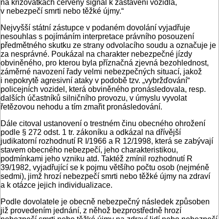
na křižovatkách červený signál k zastavení vozidla,
v nebezpečí smrti nebo těžké újmy.“
Nejvyšší státní zástupce v podaném dovolání vyjadřuje
nesouhlas s pojímáním interpretace právního posouzení
předmětného skutku ze strany odvolacího soudu a označuje je
za nesprávné. Poukázal na charakter nebezpečné jízdy
obviněného, pro kterou byla příznačná zjevná bezohlednost,
záměrné navození řady velmi nebezpečných situací, jakož
i nepokrytě agresivní ataky v podobě tzv. „vybržďování“
policejních vozidel, která obviněného pronásledovala, resp.
dalších účastníků silničního provozu, v úmyslu vyvolat
řetězovou nehodu a tím zmařit pronásledování.
Dále citoval ustanovení o trestném činu obecného ohrožení
podle § 272 odst. 1 tr. zákoníku a odkázal na dřívější
judikatorní rozhodnutí R I/1966 a R 12/1998, která se zabývají
stavem obecného nebezpečí, jeho charakteristikou,
podmínkami jeho vzniku atd. Taktéž zmínil rozhodnutí R
39/1982, vyjadřující se k pojmu většího počtu osob (nejméně
sedmi), jimž hrozí nebezpečí smrti nebo těžké újmy na zdraví
a k otázce jejich individualizace.
Podle dovolatele je obecně nebezpečný následek způsoben
již provedením jednání, z něhož bezprostředně hrozí