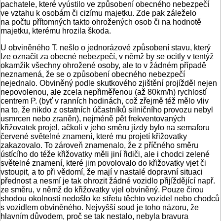
pachatele, které vyústilo ve způsobení obecného nebezpečí
ve vztahu k osobám či cizímu majetku. Zde pak záleželo
na počtu přítomných takto ohrožených osob či na hodnotě
majetku, kterému hrozila škoda.
U obviněného T. nešlo o jednorázové způsobení stavu, který
lze označit za obecné nebezpečí, v němž by se ocitly v tentýž
okamžik všechny ohrožené osoby, ale to v žádném případě
neznamená, že se o způsobení obecného nebezpečí
nejednalo. Obviněný podle skutkového zjištění projížděl nejen
nepovolenou, ale zcela nepřiměřenou (až 80km/h) rychlostí
centrem P. (byť v ranních hodinách, což zřejmě též mělo vliv
na to, že nikdo z ostatních účastníků silničního provozu nebyl
usmrcen nebo zraněn), nejméně pět frekventovaných
křižovatek projel, ačkoli v jeho směru jízdy bylo na semaforu
červené světelné znamení, které mu projetí křižovatky
zakazovalo. To zároveň znamenalo, že z příčného směru
ústícího do téže křižovatky měli jiní řidiči, ale i chodci zelené
světelné znamení, které jim povolovalo do křižovatky vjet či
vstoupit, a to při vědomí, že mají v nastalé dopravní situaci
přednost a nesmí je tak ohrozit žádné vozidlo přijíždějící např.
ze směru, v němž do křižovatky vjel obviněný. Pouze čirou
shodou okolností nedošlo ke střetu těchto vozidel nebo chodců
s vozidlem obviněného. Nejvyšší soud je toho názoru, že
hlavním důvodem, proč se tak nestalo, nebyla bravura