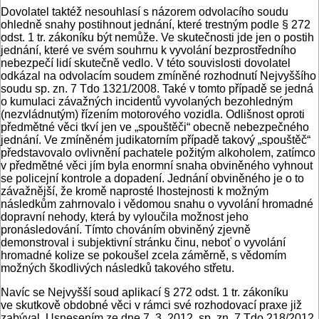
Dovolatel taktéž nesouhlasí s názorem odvolacího soudu
ohledně snahy postihnout jednání, které trestným podle § 272
odst. 1 tr. zákoníku být nemůže. Ve skutečnosti jde jen o postih
jednání, které ve svém souhrnu k vyvolání bezprostředního
nebezpečí lidí skutečně vedlo. V této souvislosti dovolatel
odkázal na odvolacím soudem zmíněné rozhodnutí Nejvyššího
soudu sp. zn. 7 Tdo 1321/2008. Také v tomto případě se jedná
o kumulaci závažných incidentů vyvolaných bezohledným
(nezvládnutým) řízením motorového vozidla. Odlišnost oproti
předmětné věci tkví jen ve „spouštěči“ obecně nebezpečného
jednání. Ve zmíněném judikatorním případě takový „spouštěč“
představovalo ovlivnění pachatele požitým alkoholem, zatímco
v předmětné věci jím byla enormní snaha obviněného vyhnout
se policejní kontrole a dopadení. Jednání obviněného je o to
závažnější, že kromě naprosté lhostejnosti k možným
následkům zahrnovalo i vědomou snahu o vyvolání hromadné
dopravní nehody, která by vyloučila možnost jeho
pronásledování. Tímto chováním obviněný zjevně
demonstroval i subjektivní stránku činu, neboť o vyvolání
hromadné kolize se pokoušel zcela záměrně, s vědomím
možných škodlivých následků takového střetu.
Navíc se Nejvyšší soud aplikací § 272 odst. 1 tr. zákoníku
ve skutkově obdobné věci v rámci své rozhodovací praxe již
zabýval. Usnesením ze dne 7. 3. 2012, sp. zn. 7 Tdo 218/2012,