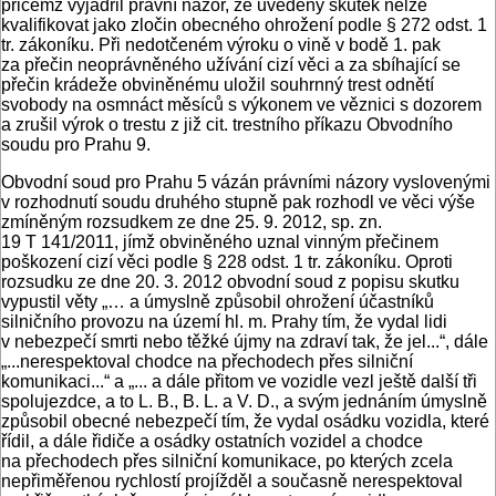
přičemž vyjádřil právní názor, že uvedený skutek nelze
kvalifikovat jako zločin obecného ohrožení podle § 272 odst. 1
tr. zákoníku. Při nedotčeném výroku o vině v bodě 1. pak
za přečin neoprávněného užívání cizí věci a za sbíhající se
přečin krádeže obviněnému uložil souhrnný trest odnětí
svobody na osmnáct měsíců s výkonem ve věznici s dozorem
a zrušil výrok o trestu z již cit. trestního příkazu Obvodního
soudu pro Prahu 9.
Obvodní soud pro Prahu 5 vázán právními názory vyslovenými
v rozhodnutí soudu druhého stupně pak rozhodl ve věci výše
zmíněným rozsudkem ze dne 25. 9. 2012, sp. zn.
19 T 141/2011, jímž obviněného uznal vinným přečinem
poškození cizí věci podle § 228 odst. 1 tr. zákoníku. Oproti
rozsudku ze dne 20. 3. 2012 obvodní soud z popisu skutku
vypustil věty „… a úmyslně způsobil ohrožení účastníků
silničního provozu na území hl. m. Prahy tím, že vydal lidi
v nebezpečí smrti nebo těžké újmy na zdraví tak, že jel...“, dále
„...nerespektoval chodce na přechodech přes silniční
komunikaci...“ a „... a dále přitom ve vozidle vezl ještě další tři
spolujezdce, a to L. B., B. L. a V. D., a svým jednáním úmyslně
způsobil obecné nebezpečí tím, že vydal osádku vozidla, které
řídil, a dále řidiče a osádky ostatních vozidel a chodce
na přechodech přes silniční komunikace, po kterých zcela
nepřiměřenou rychlostí projížděl a současně nerespektoval