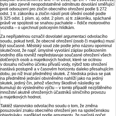
bylo jako zjevně neopodstatněné odmítnuto dovolání směřující
proti odsouzení pro zločin obecného ohrožení podle § 272
odst. 1 tr. zákoníku a zločin násilí proti úřední osobě podle
§ 325 odst. 1 písm. a), odst. 2 písm. a) tr. zákoníku, spáchané
právě ve spojitosti se snahou pachatele – řidiče motorového
vozidla – o uprchnutí policejním hlídkám.
Za nepřijatelnou označil dovolatel argumentaci odvolacího
soudu, pokud tvrdí, že obecné ohrožení (osob či majetku) musí
být současné. Městský soud zde podle jeho názoru opominul
skutečnost, že např. úmyslné vyvolání záplav poškozením
vodního díla rovněž nepředstavuje současné ohrožení všech
dotčených osob a majetkových hodnot, které se ocitnou
v dosahu ničivého účinku přívalů vody, nýbrž toto ohrožení
nastává postupně a v časovém horizontu daleko přesahujícím
dobu, po níž trval předmětný skutek. Z hlediska práva se pak
na předmětné jednání obviněného nahlíží jako na jediný
skutek, jediný čin, jehož všechny škodlivé následky se
kumulují do výsledného výčtu – v tomto případě nezjištěného
množství akutně ohrožených účastníků silničního provozu
a majetkových hodnot.
Taktéž stanovisko odvolacího soudu o tom, že změna
posuzování znaku obecného ohrožení jen na společenskou
objednávku, například podle argumentu, že narůstá počet