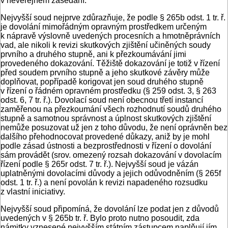
v neveřejném zasedání.
Nejvyšší soud nejprve zdůrazňuje, že podle § 265b odst. 1 tr. ř.
je dovolání mimořádným opravným prostředkem určeným
k nápravě výslovně uvedených procesních a hmotněprávních
vad, ale nikoli k revizi skutkových zjištění učiněných soudy
prvního a druhého stupně, ani k přezkoumávání jimi
provedeného dokazování. Těžiště dokazování je totiž v řízení
před soudem prvního stupně a jeho skutkové závěry může
doplňovat, popřípadě korigovat jen soud druhého stupně
v řízení o řádném opravném prostředku (§ 259 odst. 3, § 263
odst. 6, 7 tr. ř.). Dovolací soud není obecnou třetí instancí
zaměřenou na přezkoumání všech rozhodnutí soudů druhého
stupně a samotnou správnost a úplnost skutkových zjištění
nemůže posuzovat už jen z toho důvodu, že není oprávněn bez
dalšího přehodnocovat provedené důkazy, aniž by je mohl
podle zásad ústnosti a bezprostřednosti v řízení o dovolání
sám provádět (srov. omezený rozsah dokazování v dovolacím
řízení podle § 265r odst. 7 tr. ř.). Nejvyšší soud je vázán
uplatněnými dovolacími důvody a jejich odůvodněním (§ 265f
odst. 1 tr. ř.) a není povolán k revizi napadeného rozsudku
z vlastní iniciativy.
Nejvyšší soud připomíná, že dovolání lze podat jen z důvodů
uvedených v § 265b tr. ř. Bylo proto nutno posoudit, zda
námitky vznesené nejvyšším státním zástupcem naplňují jím