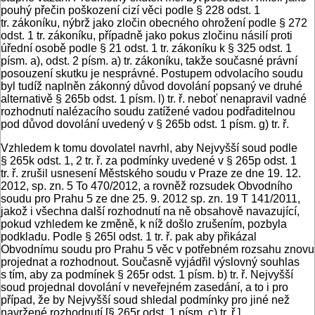
pouhý přečin poškození cizí věci podle § 228 odst. 1
tr. zákoníku, nýbrž jako zločin obecného ohrožení podle § 272
odst. 1 tr. zákoníku, případně jako pokus zločinu násilí proti
úřední osobě podle § 21 odst. 1 tr. zákoníku k § 325 odst. 1
písm. a), odst. 2 písm. a) tr. zákoníku, takže současné právní
posouzení skutku je nesprávné. Postupem odvolacího soudu
byl tudíž naplněn zákonný důvod dovolání popsaný ve druhé
alternativě § 265b odst. 1 písm. l) tr. ř. neboť nenapravil vadné
rozhodnutí nalézacího soudu zatížené vadou podřaditelnou
pod důvod dovolání uvedený v § 265b odst. 1 písm. g) tr. ř.
Vzhledem k tomu dovolatel navrhl, aby Nejvyšší soud podle
§ 265k odst. 1, 2 tr. ř. za podmínky uvedené v § 265p odst. 1
tr. ř. zrušil usnesení Městského soudu v Praze ze dne 19. 12.
2012, sp. zn. 5 To 470/2012, a rovněž rozsudek Obvodního
soudu pro Prahu 5 ze dne 25. 9. 2012 sp. zn. 19 T 141/2011,
jakož i všechna další rozhodnutí na ně obsahově navazující,
pokud vzhledem ke změně, k níž došlo zrušením, pozbyla
podkladu. Podle § 265l odst. 1 tr. ř. pak aby přikázal
Obvodnímu soudu pro Prahu 5 věc v potřebném rozsahu znovu
projednat a rozhodnout. Současně vyjádřil výslovný souhlas
s tím, aby za podmínek § 265r odst. 1 písm. b) tr. ř. Nejvyšší
soud projednal dovolání v neveřejném zasedání, a to i pro
případ, že by Nejvyšší soud shledal podmínky pro jiné než
navržené rozhodnutí [§ 265r odst. 1 písm. c) tr. ř.].