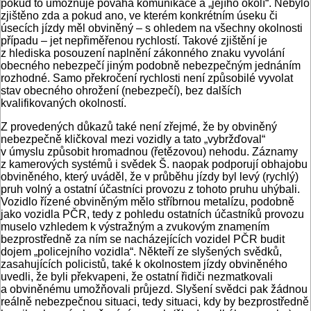
pokud to umožňuje povaha komunikace a „jejího okolí“. Nebylo
zjištěno zda a pokud ano, ve kterém konkrétním úseku či
úsecích jízdy měl obviněný – s ohledem na všechny okolnosti
případu – jet nepřiměřenou rychlostí. Takové zjištění je
z hlediska posouzení naplnění zákonného znaku vyvolání
obecného nebezpečí jiným podobně nebezpečným jednáním
rozhodné. Samo překročení rychlosti není způsobilé vyvolat
stav obecného ohrožení (nebezpečí), bez dalších
kvalifikovaných okolností.
Z provedených důkazů také není zřejmé, že by obviněný
nebezpečně kličkoval mezi vozidly a tato „vybržďoval“
v úmyslu způsobit hromadnou (řetězovou) nehodu. Záznamy
z kamerových systémů i svědek Š. naopak podporují obhajobu
obviněného, který uváděl, že v průběhu jízdy byl levý (rychlý)
pruh volný a ostatní účastníci provozu z tohoto pruhu uhýbali.
Vozidlo řízené obviněným mělo stříbrnou metalízu, podobně
jako vozidla PČR, tedy z pohledu ostatních účastníků provozu
muselo vzhledem k výstražným a zvukovým znamením
bezprostředně za ním se nacházejících vozidel PČR budit
dojem „policejního vozidla“. Někteří ze slyšených svědků,
zasahujících policistů, také k okolnostem jízdy obviněného
uvedli, že byli překvapeni, že ostatní řidiči nezmatkovali
a obviněnému umožňovali průjezd. Slyšení svědci pak žádnou
reálně nebezpečnou situaci, tedy situaci, kdy by bezprostředně