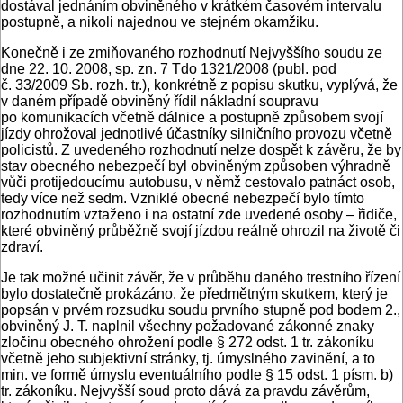
dostával jednáním obviněného v krátkém časovém intervalu
postupně, a nikoli najednou ve stejném okamžiku.
Konečně i ze zmiňovaného rozhodnutí Nejvyššího soudu ze
dne 22. 10. 2008, sp. zn. 7 Tdo 1321/2008 (publ. pod
č. 33/2009 Sb. rozh. tr.), konkrétně z popisu skutku, vyplývá, že
v daném případě obviněný řídil nákladní soupravu
po komunikacích včetně dálnice a postupně způsobem svojí
jízdy ohrožoval jednotlivé účastníky silničního provozu včetně
policistů. Z uvedeného rozhodnutí nelze dospět k závěru, že by
stav obecného nebezpečí byl obviněným způsoben výhradně
vůči protijedoucímu autobusu, v němž cestovalo patnáct osob,
tedy více než sedm. Vzniklé obecné nebezpečí bylo tímto
rozhodnutím vztaženo i na ostatní zde uvedené osoby – řidiče,
které obviněný průběžně svojí jízdou reálně ohrozil na životě či
zdraví.
Je tak možné učinit závěr, že v průběhu daného trestního řízení
bylo dostatečně prokázáno, že předmětným skutkem, který je
popsán v prvém rozsudku soudu prvního stupně pod bodem 2.,
obviněný J. T. naplnil všechny požadované zákonné znaky
zločinu obecného ohrožení podle § 272 odst. 1 tr. zákoníku
včetně jeho subjektivní stránky, tj. úmyslného zavinění, a to
min. ve formě úmyslu eventuálního podle § 15 odst. 1 písm. b)
tr. zákoníku. Nejvyšší soud proto dává za pravdu závěrům,