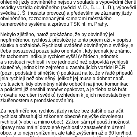
ohledně jízdy obviněného nejsou v souladu s výpověďmi členů
osádky vozidla obviněného (svědci V. D., B. L., L. B.), výpovědí
svědka J. Š. (hustota provozu) a především se záznamy jízdy
obviněného, zaznamenanými kamerami městského
kamerového systému a zprávou TSK hl. m. Prahy.
Nebylo zjištěno, natož prokázáno, že by obviněný jel
nepřiměřenou rychlostí, přestože je tento pojem užit v popisu
skutku a obžalobě. Rychlosti uváděné obviněným a svědky je
třeba posuzovat pouze jako orientační, kdy jednak je známo,
že tachometr indikuje rychlost vyšší (v řádech jednotek
a s rostoucí rychlostí i více jednotek) než odpovídá rychlosti
skutečné, jednak lze zejména u zasahujících vozidel PČR
(pozn. podstatně silnějších) poukázat na to, že v řadě případů
jela rychleji než obviněný, jelikož jej musela dohnat např.
v situacích, kdy obviněný náhle odbočil na jinou komunikaci
a policisté již nestihli manévr opakovat, a je třeba také brát
v úvahu rozrušení svědků (vzhledem k jejich nedostatečným
zkušenostem s pronásledováním).
Za nepřiměřenou rychlost jízdy nelze bez dalšího označit
rychlost přesahující zákonem obecně nejvýše dovolenou
rychlost (v obci a mimo obec). Zákon sám připouští možnost
úpravy maximální dovolené rychlosti v zastavěném území
obce, a to nejen snížením, ale také zvýšením až o 30 km/hod.,