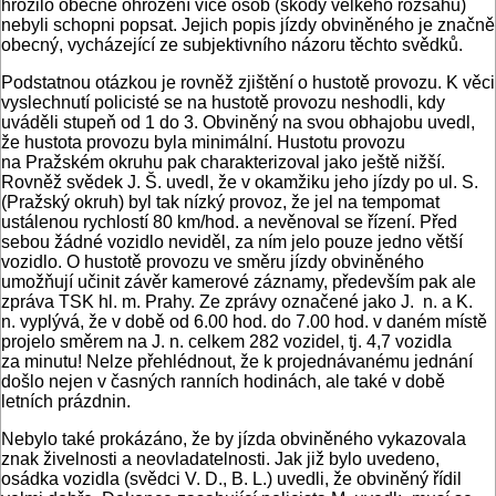
hrozilo obecné ohrožení více osob (škody velkého rozsahu)
nebyli schopni popsat. Jejich popis jízdy obviněného je značně
obecný, vycházející ze subjektivního názoru těchto svědků.
Podstatnou otázkou je rovněž zjištění o hustotě provozu. K věci
vyslechnutí policisté se na hustotě provozu neshodli, kdy
uváděli stupeň od 1 do 3. Obviněný na svou obhajobu uvedl,
že hustota provozu byla minimální. Hustotu provozu
na Pražském okruhu pak charakterizoval jako ještě nižší.
Rovněž svědek J. Š. uvedl, že v okamžiku jeho jízdy po ul. S.
(Pražský okruh) byl tak nízký provoz, že jel na tempomat
ustálenou rychlostí 80 km/hod. a nevěnoval se řízení. Před
sebou žádné vozidlo neviděl, za ním jelo pouze jedno větší
vozidlo. O hustotě provozu ve směru jízdy obviněného
umožňují učinit závěr kamerové záznamy, především pak ale
zpráva TSK hl. m. Prahy. Ze zprávy označené jako J. n. a K.
n. vyplývá, že v době od 6.00 hod. do 7.00 hod. v daném místě
projelo směrem na J. n. celkem 282 vozidel, tj. 4,7 vozidla
za minutu! Nelze přehlédnout, že k projednávanému jednání
došlo nejen v časných ranních hodinách, ale také v době
letních prázdnin.
Nebylo také prokázáno, že by jízda obviněného vykazovala
znak živelnosti a neovladatelnosti. Jak již bylo uvedeno,
osádka vozidla (svědci V. D., B. L.) uvedli, že obviněný řídil