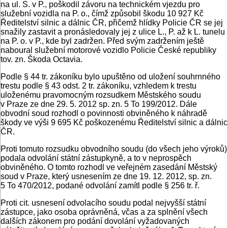
na ul. S. v P., poškodil závoru na technickém vjezdu pro
služební vozidla na P. o., čímž způsobil škodu 10 927 Kč
Ředitelství silnic a dálnic ČR, přičemž hlídky Policie ČR se jej
snažily zastavit a pronásledovaly jej z ulice L., P. až k L. tunelu
na P. o. v P., kde byl zadržen. Před svým zadržením ještě
naboural služební motorové vozidlo Policie České republiky
tov. zn. Škoda Octavia.
Podle § 44 tr. zákoníku bylo upuštěno od uložení souhrnného
trestu podle § 43 odst. 2 tr. zákoníku, vzhledem k trestu
uloženému pravomocným rozsudkem Městského soudu
v Praze ze dne 29. 5. 2012 sp. zn. 5 To 199/2012. Dále
obvodní soud rozhodl o povinnosti obviněného k náhradě
škody ve výši 9 695 Kč poškozenému Ředitelství silnic a dálnic
ČR.
Proti tomuto rozsudku obvodního soudu (do všech jeho výroků)
podala odvolání státní zástupkyně, a to v neprospěch
obviněného. O tomto rozhodl ve veřejném zasedání Městský
soud v Praze, který usnesením ze dne 19. 12. 2012, sp. zn.
5 To 470/2012, podané odvolání zamítl podle § 256 tr. ř.
Proti cit. usnesení odvolacího soudu podal nejvyšší státní
zástupce, jako osoba oprávněná, včas a za splnění všech
dalších zákonem pro podání dovolání vyžadovaných