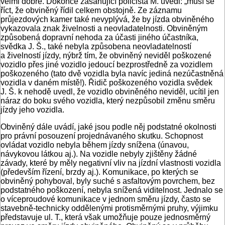
velmi dobře. Dokonce zasahující policista M. uvedl: „musí se
říct, že obviněný řídil celkem obstojně. Ze záznamu
průjezdových kamer také nevyplývá, že by jízda obviněného
vykazovala znak živelnosti a neovladatelnosti. Obviněným
způsobená dopravní nehoda za účasti jiného účastníka,
svědka J. Š., také nebyla způsobena neovladatelností
a živelností jízdy, nýbrž tím, že obviněný neviděl poškozené
vozidlo přes jiné vozidlo jedoucí bezprostředně za vozidlem
poškozeného (tato dvě vozidla byla navíc jediná nezúčastněná
vozidla v daném místě!). Řidič poškozeného vozidla svědek
J. Š. k nehodě uvedl, že vozidlo obviněného neviděl, ucítil jen
náraz do boku svého vozidla, který nezpůsobil změnu směru
jízdy jeho vozidla.
Obviněný dále uvádí, jaké jsou podle něj podstatné okolnosti
pro právní posouzení projednávaného skutku. Schopnost
ovládat vozidlo nebyla během jízdy snížena (únavou,
návykovou látkou aj.). Na vozidle nebyly zjištěny žádné
závady, které by měly negativní vliv na jízdní vlastnosti vozidla
(především řízení, brzdy aj.). Komunikace, po kterých se
obviněný pohyboval, byly suché s asfaltovým povrchem, bez
podstatného poškození, nebyla snížená viditelnost. Jednalo se
o víceproudové komunikace v jednom směru jízdy, často se
stavebně-technicky oddělenými protisměrnými pruhy, výjimku
představuje ul. T., která však umožňuje pouze jednosměrný