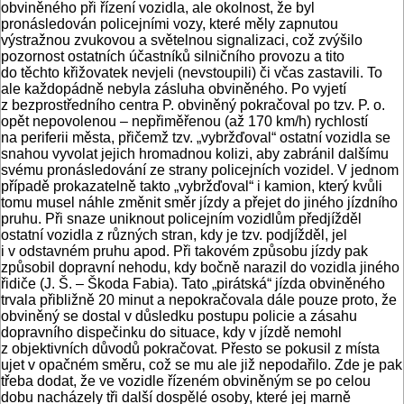
obviněného při řízení vozidla, ale okolnost, že byl
pronásledován policejními vozy, které měly zapnutou
výstražnou zvukovou a světelnou signalizaci, což zvýšilo
pozornost ostatních účastníků silničního provozu a tito
do těchto křižovatek nevjeli (nevstoupili) či včas zastavili. To
ale každopádně nebyla zásluha obviněného. Po vyjetí
z bezprostředního centra P. obviněný pokračoval po tzv. P. o.
opět nepovolenou – nepřiměřenou (až 170 km/h) rychlostí
na periferii města, přičemž tzv. „vybržďoval“ ostatní vozidla se
snahou vyvolat jejich hromadnou kolizi, aby zabránil dalšímu
svému pronásledování ze strany policejních vozidel. V jednom
případě prokazatelně takto „vybržďoval“ i kamion, který kvůli
tomu musel náhle změnit směr jízdy a přejet do jiného jízdního
pruhu. Při snaze uniknout policejním vozidlům předjížděl
ostatní vozidla z různých stran, kdy je tzv. podjížděl, jel
i v odstavném pruhu apod. Při takovém způsobu jízdy pak
způsobil dopravní nehodu, kdy bočně narazil do vozidla jiného
řidiče (J. Š. – Škoda Fabia). Tato „pirátská“ jízda obviněného
trvala přibližně 20 minut a nepokračovala dále pouze proto, že
obviněný se dostal v důsledku postupu policie a zásahu
dopravního dispečinku do situace, kdy v jízdě nemohl
z objektivních důvodů pokračovat. Přesto se pokusil z místa
ujet v opačném směru, což se mu ale již nepodařilo. Zde je pak
třeba dodat, že ve vozidle řízeném obviněným se po celou
dobu nacházely tři další dospělé osoby, které jej marně