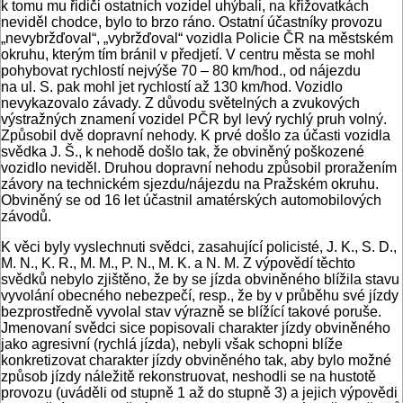
k tomu mu řidiči ostatních vozidel uhýbali, na křižovatkách
neviděl chodce, bylo to brzo ráno. Ostatní účastníky provozu
„nevybržďoval“, „vybržďoval“ vozidla Policie ČR na městském
okruhu, kterým tím bránil v předjetí. V centru města se mohl
pohybovat rychlostí nejvýše 70 – 80 km/hod., od nájezdu
na ul. S. pak mohl jet rychlostí až 130 km/hod. Vozidlo
nevykazovalo závady. Z důvodu světelných a zvukových
výstražných znamení vozidel PČR byl levý rychlý pruh volný.
Způsobil dvě dopravní nehody. K prvé došlo za účasti vozidla
svědka J. Š., k nehodě došlo tak, že obviněný poškozené
vozidlo neviděl. Druhou dopravní nehodu způsobil proražením
závory na technickém sjezdu/nájezdu na Pražském okruhu.
Obviněný se od 16 let účastnil amatérských automobilových
závodů.
K věci byly vyslechnuti svědci, zasahující policisté, J. K., S. D.,
M. N., K. R., M. M., P. N., M. K. a N. M. Z výpovědí těchto
svědků nebylo zjištěno, že by se jízda obviněného blížila stavu
vyvolání obecného nebezpečí, resp., že by v průběhu své jízdy
bezprostředně vyvolal stav výrazně se blížící takové poruše.
Jmenovaní svědci sice popisovali charakter jízdy obviněného
jako agresivní (rychlá jízda), nebyli však schopni blíže
konkretizovat charakter jízdy obviněného tak, aby bylo možné
způsob jízdy náležitě rekonstruovat, neshodli se na hustotě
provozu (uváděli od stupně 1 až do stupně 3) a jejich výpovědi