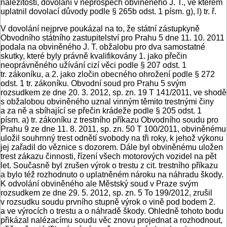
náležitostí, dovolání v neprospěch obviněného J. T., ve kterém
uplatnil dovolací důvody podle § 265b odst. 1 písm. g), l) tr. ř.
V dovolání nejprve poukázal na to, že státní zástupkyně
Obvodního státního zastupitelství pro Prahu 5 dne 11. 10. 2011
podala na obviněného J. T. obžalobu pro dva samostatné
skutky, které byly právně kvalifikovány 1. jako přečin
neoprávněného užívání cizí věci podle § 207 odst. 1
tr. zákoníku, a 2. jako zločin obecného ohrožení podle § 272
odst. 1 tr. zákoníku. Obvodní soud pro Prahu 5 svým
rozsudkem ze dne 20. 3. 2012, sp. zn. 19 T 141/2011, ve shodě
s obžalobou obviněného uznal vinným těmito trestnými činy
a za ně a sbíhající se přečin krádeže podle § 205 odst. 1
písm. a) tr. zákoníku z trestního příkazu Obvodního soudu pro
Prahu 9 ze dne 11. 8. 2011, sp. zn. 50 T 100/2011, obviněnému
uložil souhrnný trest odnětí svobody na tři roky, k jehož výkonu
jej zařadil do věznice s dozorem. Dále byl obviněnému uložen
trest zákazu činnosti, řízení všech motorových vozidel na pět
let. Současně byl zrušen výrok o trestu z cit. trestního příkazu
a bylo též rozhodnuto o uplatněném nároku na náhradu škody.
K odvolání obviněného ale Městský soud v Praze svým
rozsudkem ze dne 29. 5. 2012, sp. zn. 5 To 199/2012, zrušil
v rozsudku soudu prvního stupně výrok o vině pod bodem 2.
a ve výrocích o trestu a o náhradě škody. Ohledně tohoto bodu
přikázal nalézacímu soudu věc znovu projednat a rozhodnout,