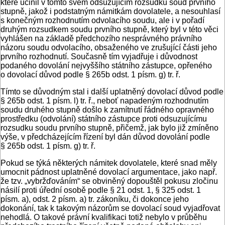
které učinil v tomto svém odsuzujícím rozsudku soud prvního
stupně, jakož i podstatným námitkám dovolatele, a nesouhlasí
s konečným rozhodnutím odvolacího soudu, ale i v pořadí
druhým rozsudkem soudu prvního stupně, který byl v této věci
vyhlášen na základě předchozího nesprávného právního
názoru soudu odvolacího, obsaženého ve zrušující části jeho
prvního rozhodnutí. Současně tím vyjadřuje i důvodnost
podaného dovolání nejvyššího státního zástupce, opřeného
o dovolací důvod podle § 265b odst. 1 písm. g) tr. ř.
Tímto se důvodným stal i další uplatněný dovolací důvod podle
§ 265b odst. 1 písm. l) tr. ř., neboť napadeným rozhodnutím
soudu druhého stupně došlo k zamítnutí řádného opravného
prostředku (odvolání) státního zástupce proti odsuzujícímu
rozsudku soudu prvního stupně, přičemž, jak bylo již zmíněno
výše, v předcházejícím řízení byl dán důvod dovolání podle
§ 265b odst. 1 písm. g) tr. ř.
Pokud se týká některých námitek dovolatele, které snad měly
umocnit pádnost uplatněné dovolací argumentace, jako např.
že tzv. „vybržďováním“ se obviněný dopouštěl pokusu zločinu
násilí proti úřední osobě podle § 21 odst. 1, § 325 odst. 1
písm. a), odst. 2 písm. a) tr. zákoníku, či dokonce jeho
dokonání, tak k takovým názorům se dovolací soud vyjadřovat
nehodlá. O takové právní kvalifikaci totiž nebylo v průběhu