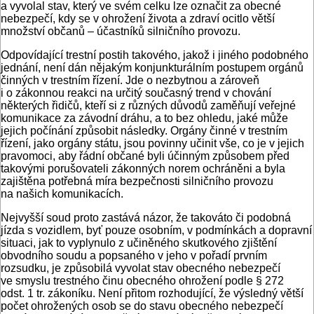
a vyvolal stav, který ve svém celku lze označit za obecné
nebezpečí, kdy se v ohrožení života a zdraví ocitlo větší
množství občanů – účastníků silničního provozu.
Odpovídající trestní postih takového, jakož i jiného podobného
jednání, není dán nějakým konjunkturálním postupem orgánů
činných v trestním řízení. Jde o nezbytnou a zároveň
i o zákonnou reakci na určitý současný trend v chování
některých řidičů, kteří si z různých důvodů zaměňují veřejné
komunikace za závodní dráhu, a to bez ohledu, jaké může
jejich počínání způsobit následky. Orgány činné v trestním
řízení, jako orgány státu, jsou povinny učinit vše, co je v jejich
pravomoci, aby řádní občané byli účinným způsobem před
takovými porušovateli zákonných norem ochráněni a byla
zajištěna potřebná míra bezpečnosti silničního provozu
na našich komunikacích.
Nejvyšší soud proto zastává názor, že takováto či podobná
jízda s vozidlem, byť pouze osobním, v podmínkách a dopravní
situaci, jak to vyplynulo z učiněného skutkového zjištění
obvodního soudu a popsaného v jeho v pořadí prvním
rozsudku, je způsobilá vyvolat stav obecného nebezpečí
ve smyslu trestného činu obecného ohrožení podle § 272
odst. 1 tr. zákoníku. Není přitom rozhodující, že výsledný větší
počet ohrožených osob se do stavu obecného nebezpečí