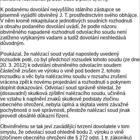
K podanému dovolání nejvyššího státního zástupce se
písemně vyjádřil obviněný J. T. prostřednictvím svého obhájce.
V něm kromě rekapitulace jednotlivých soudních rozhodnutí
a obsahu podaného dovolání uvádí, že podle názoru
obviněného napadené rozhodnutí odvolacího soudu není
zatíženo vytýkanými vadami a tudíž dovolání neshledává
důvodným.
Poukázal, že nalézací soud vydal naposledy uvedený
rozsudek poté, co byl předchozí rozsudek tohoto soudu (ze dne
20. 3. 2012) k odvolání obviněného odvolacím soudem
částečně zrušen ve výroku o vině pod bodem 2. tohoto
rozsudku a věc byla nalézacímu soudu v rozsahu zrušení
vrácena zpět k novému projednání a rozhodnutí s pokynem
doplnit dokazování. Odvolací soud správně shledal, že
(dosavadní) skutková zjištění nalézacího soudu, učiněná
ve vztahu k naplnění znaků skutkové podstaty zločinu
obecného ohrožení, nebyla úplná a skýtala velmi závažné
pochybnosti o své správnosti, přestože nalézací soud jinak
provedl obsáhlé důkazní řízení.
Obviněnému se tak jeví zavádějící tvrzení dovolatele v tom
smyslu, že odvolací soud ohledně bodu 2. výroku o vině
(zločinem obecného ohrožení dle § 272 odst. 1 tr. zákoníku)