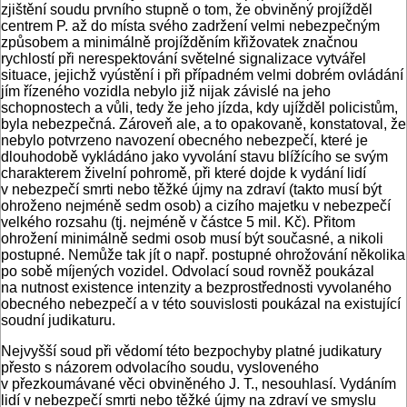
zjištění soudu prvního stupně o tom, že obviněný projížděl
centrem P. až do místa svého zadržení velmi nebezpečným
způsobem a minimálně projížděním křižovatek značnou
rychlostí při nerespektování světelné signalizace vytvářel
situace, jejichž vyústění i při případném velmi dobrém ovládání
jím řízeného vozidla nebylo již nijak závislé na jeho
schopnostech a vůli, tedy že jeho jízda, kdy ujížděl policistům,
byla nebezpečná. Zároveň ale, a to opakovaně, konstatoval, že
nebylo potvrzeno navození obecného nebezpečí, které je
dlouhodobě vykládáno jako vyvolání stavu blížícího se svým
charakterem živelní pohromě, při které dojde k vydání lidí
v nebezpečí smrti nebo těžké újmy na zdraví (takto musí být
ohroženo nejméně sedm osob) a cizího majetku v nebezpečí
velkého rozsahu (tj. nejméně v částce 5 mil. Kč). Přitom
ohrožení minimálně sedmi osob musí být současné, a nikoli
postupné. Nemůže tak jít o např. postupné ohrožování několika
po sobě míjených vozidel. Odvolací soud rovněž poukázal
na nutnost existence intenzity a bezprostřednosti vyvolaného
obecného nebezpečí a v této souvislosti poukázal na existující
soudní judikaturu.
Nejvyšší soud při vědomí této bezpochyby platné judikatury
přesto s názorem odvolacího soudu, vysloveného
v přezkoumávané věci obviněného J. T., nesouhlasí. Vydáním
lidí v nebezpečí smrti nebo těžké újmy na zdraví ve smyslu