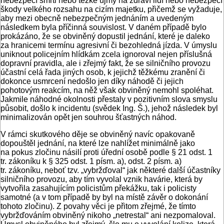
nebezpečí smrti nebo těžké újmy na zdraví lidí nebo nebezpečí
škody velkého rozsahu na cizím majetku, přičemž se vyžaduje,
aby mezi obecně nebezpečným jednáním a uvedeným
následkem byla příčinná souvislost. V daném případě bylo
prokázáno, že se obviněný dopustil jednání, které je daleko
za hranicemi termínu agresivní či bezohledná jízda. V úmyslu
uniknout policejním hlídkám zcela ignoroval nejen příslušná
dopravní pravidla, ale i zřejmý fakt, že se silničního provozu
účastní celá řada jiných osob, k jejichž těžkému zranění či
dokonce usmrcení nedošlo jen díky náhodě či jejich
pohotovým reakcím, na něž však obviněný nemohl spoléhat.
Jakmile náhodné okolnosti přestaly v pozitivním slova smyslu
působit, došlo k incidentu (svědek Ing. Š.), jehož následek byl
minimalizován opět jen souhrou šťastných náhod.
V rámci skutkového děje se obviněný navíc opakovaně
dopouštěl jednání, na které lze nahlížet minimálně jako
na pokus zločinu násilí proti úřední osobě podle § 21 odst. 1
tr. zákoníku k § 325 odst. 1 písm. a), odst. 2 písm. a)
tr. zákoníku, neboť tzv. „vybržďoval“ jak některé další účastníky
silničního provozu, aby tím vyvolal vznik havárie, která by
vytvořila zasahujícím policistům překážku, tak i policisty
samotné (a v tom případě by byl na místě závěr o dokonání
tohoto zločinu). Z povahy věci je přitom zřejmé, že tímto
vybržďováním obviněný nikoho „netrestal“ ani nezpomaloval.