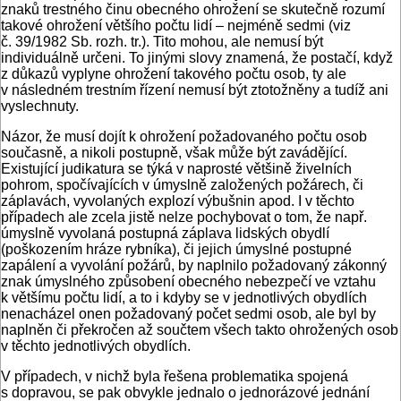
znaků trestného činu obecného ohrožení se skutečně rozumí
takové ohrožení většího počtu lidí – nejméně sedmi (viz
č. 39/1982 Sb. rozh. tr.). Tito mohou, ale nemusí být
individuálně určeni. To jinými slovy znamená, že postačí, když
z důkazů vyplyne ohrožení takového počtu osob, ty ale
v následném trestním řízení nemusí být ztotožněny a tudíž ani
vyslechnuty.
Názor, že musí dojít k ohrožení požadovaného počtu osob
současně, a nikoli postupně, však může být zavádějící.
Existující judikatura se týká v naprosté většině živelních
pohrom, spočívajících v úmyslně založených požárech, či
záplavách, vyvolaných explozí výbušnin apod. I v těchto
případech ale zcela jistě nelze pochybovat o tom, že např.
úmyslně vyvolaná postupná záplava lidských obydlí
(poškozením hráze rybníka), či jejich úmyslné postupné
zapálení a vyvolání požárů, by naplnilo požadovaný zákonný
znak úmyslného způsobení obecného nebezpečí ve vztahu
k většímu počtu lidí, a to i kdyby se v jednotlivých obydlích
nenacházel onen požadovaný počet sedmi osob, ale byl by
naplněn či překročen až součtem všech takto ohrožených osob
v těchto jednotlivých obydlích.
V případech, v nichž byla řešena problematika spojená
s dopravou, se pak obvykle jednalo o jednorázové jednání