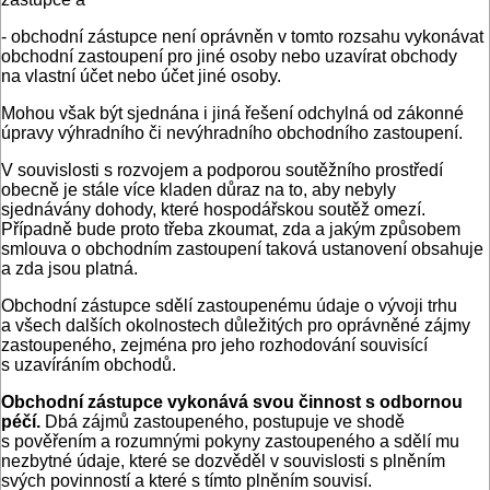
- obchodní zástupce není oprávněn v tomto rozsahu vykonávat
obchodní zastoupení pro jiné osoby nebo uzavírat obchody
na vlastní účet nebo účet jiné osoby.
Mohou však být sjednána i jiná řešení odchylná od zákonné
úpravy výhradního či nevýhradního obchodního zastoupení.
V souvislosti s rozvojem a podporou soutěžního prostředí
obecně je stále více kladen důraz na to, aby nebyly
sjednávány dohody, které hospodářskou soutěž omezí.
Případně bude proto třeba zkoumat, zda a jakým způsobem
smlouva o obchodním zastoupení taková ustanovení obsahuje
a zda jsou platná.
Obchodní zástupce sdělí zastoupenému údaje o vývoji trhu
a všech dalších okolnostech důležitých pro oprávněné zájmy
zastoupeného, zejména pro jeho rozhodování souvisící
s uzavíráním obchodů.
Obchodní zástupce vykonává svou činnost s odbornou
péčí.
Dbá zájmů zastoupeného, postupuje ve shodě
s pověřením a rozumnými pokyny zastoupeného a sdělí mu
nezbytné údaje, které se dozvěděl v souvislosti s plněním
svých povinností a které s tímto plněním souvisí.