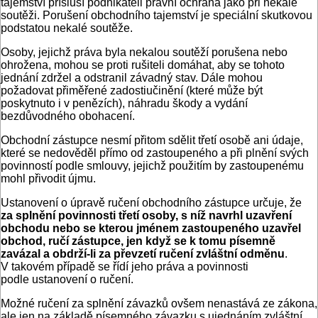
tajemství přísluší podnikateli právní ochrana jako při nekalé
soutěži. Porušení obchodního tajemství je speciální skutkovou
podstatou nekalé soutěže.
Osoby, jejichž práva byla nekalou soutěží porušena nebo
ohrožena, mohou se proti rušiteli domáhat, aby se tohoto
jednání zdržel a odstranil závadný stav. Dále mohou
požadovat přiměřené zadostiučinění (které může být
poskytnuto i v penězích), náhradu škody a vydání
bezdůvodného obohacení.
Obchodní zástupce nesmí přitom sdělit třetí osobě ani údaje,
které se nedověděl přímo od zastoupeného a při plnění svých
povinností podle smlouvy, jejichž použitím by zastoupenému
mohl přivodit újmu.
Ustanovení o úpravě ručení obchodního zástupce určuje, že
za splnění povinnosti třetí osoby, s níž navrhl uzavření
obchodu nebo se kterou jménem zastoupeného uzavřel
obchod, ručí zástupce, jen když se k tomu písemně
zavázal a obdrží-li za převzetí ručení zvláštní odměnu
.
V takovém případě se řídí jeho práva a povinnosti
podle ustanovení o ručení.
Možné ručení za splnění závazků ovšem nenastává ze zákona,
ale jen na základě písemného závazku s ujednáním zvláštní