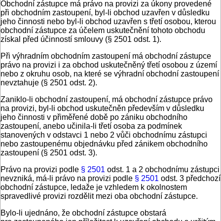
Obchodní zástupce má právo na provizi za úkony provedené
při obchodním zastoupení, byl-li obchod uzavřen v důsledku
jeho činnosti nebo byl-li obchod uzavřen s třetí osobou, kterou
obchodní zástupce za účelem uskutečnění tohoto obchodu
získal před účinností smlouvy (§ 2501 odst. 1).
Při výhradním obchodním zastoupení má obchodní zástupce
právo na provizi i za obchod uskutečněný třetí osobou z území
nebo z okruhu osob, na které se výhradní obchodní zastoupení
nevztahuje (§ 2501 odst. 2).
Zaniklo-li obchodní zastoupení, má obchodní zástupce právo
na provizi, byl-li obchod uskutečněn především v důsledku
jeho činnosti v přiměřené době po zániku obchodního
zastoupení, anebo učinila-li třetí osoba za podmínek
stanovených v odstavci 1 nebo 2 vůči obchodnímu zástupci
nebo zastoupenému objednávku před zánikem obchodního
zastoupení (§ 2501 odst. 3).
Právo na provizi podle
§ 2501
odst. 1 a 2 obchodnímu zástupci
nevzniká, má-li právo na provizi podle
§ 2501
odst. 3 předchozí
obchodní zástupce, ledaže je vzhledem k okolnostem
spravedlivé provizi rozdělit mezi oba obchodní zástupce.
Bylo-li ujednáno, že obchodní zástupce obstará