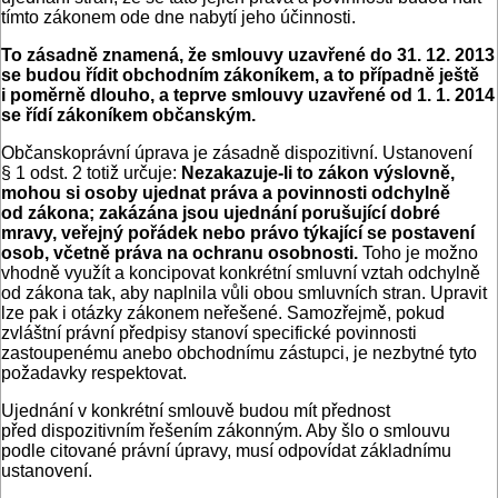
tímto zákonem ode dne nabytí jeho účinnosti.
To zásadně znamená, že smlouvy uzavřené do 31. 12. 2013
se budou řídit obchodním zákoníkem, a to případně ještě
i poměrně dlouho, a teprve smlouvy uzavřené od 1. 1. 2014
se řídí zákoníkem občanským.
Občanskoprávní úprava je zásadně dispozitivní. Ustanovení
§ 1 odst. 2 totiž určuje:
Nezakazuje-li to zákon výslovně,
mohou si osoby ujednat práva a povinnosti odchylně
od zákona; zakázána jsou ujednání porušující dobré
mravy, veřejný pořádek nebo právo týkající se postavení
osob, včetně práva na ochranu osobnosti.
Toho je možno
vhodně využít a koncipovat konkrétní smluvní vztah odchylně
od zákona tak, aby naplnila vůli obou smluvních stran. Upravit
lze pak i otázky zákonem neřešené. Samozřejmě, pokud
zvláštní právní předpisy stanoví specifické povinnosti
zastoupenému anebo obchodnímu zástupci, je nezbytné tyto
požadavky respektovat.
Ujednání v konkrétní smlouvě budou mít přednost
před dispozitivním řešením zákonným. Aby šlo o smlouvu
podle citované právní úpravy, musí odpovídat základnímu
ustanovení.