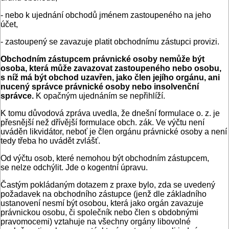
- nebo k ujednání obchodů jménem zastoupeného na jeho
účet,
- zastoupený se zavazuje platit obchodnímu zástupci provizi.
Obchodním zástupcem právnické osoby nemůže být
osoba, která může zavazovat zastoupeného nebo osobu,
s níž má být obchod uzavřen, jako člen jejího orgánu, ani
nucený správce právnické osoby nebo insolvenční
správce.
K opačným ujednáním se nepřihlíží.
K tomu důvodová zpráva uvedla, že dnešní formulace o. z. je
přesnější než dřívější formulace obch. zák. Ve výčtu není
uváděn likvidátor, neboť je člen orgánu právnické osoby a není
tedy třeba ho uvádět zvlášť.
Od výčtu osob, které nemohou být obchodním zástupcem,
se nelze odchýlit. Jde o kogentní úpravu.
Častým pokládaným dotazem z praxe bylo, zda se uvedený
požadavek na obchodního zástupce (jenž dle základního
ustanovení nesmí být osobou, která jako orgán zavazuje
právnickou osobu, či společník nebo člen s obdobnými
pravomocemi) vztahuje na všechny orgány libovolné