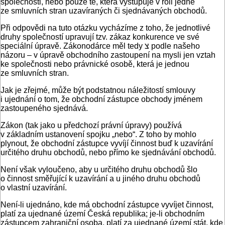
společnosti, nebo pouze té, která vystupuje v roli jedné
ze smluvních stran uzavíraných či sjednávaných obchodů.
Při odpovědi na tuto otázku vycházíme z toho, že jednotlivé
druhy společností upravují tzv. zákaz konkurence ve své
speciální úpravě. Zákonodárce měl tedy צ podle našeho
názoru – v úpravě obchodního zastoupení na mysli jen vztah
ke společnosti nebo právnické osobě, která je jednou
ze smluvních stran.
Jak je zřejmé, může být podstatnou náležitostí smlouvy
i ujednání o tom, že obchodní zástupce obchody jménem
zastoupeného sjednává.
Zákon (tak jako u předchozí právní úpravy) používá
v základním ustanovení spojku „nebo“. Z toho by mohlo
plynout, že obchodní zástupce vyvíjí činnost buď k uzavírání
určitého druhu obchodů, nebo přímo ke sjednávání obchodů.
Není však vyloučeno, aby u určitého druhu obchodů šlo
o činnost směřující k uzavírání a u jiného druhu obchodů
o vlastní uzavírání.
Není-li ujednáno, kde má obchodní zástupce vyvíjet činnost,
platí za ujednané území Česká republika; je-li obchodním
zástupcem zahraniční osoba, platí za ujednané území stát, kde