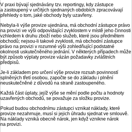
V praxi bývají sjednávány tzv. reportingy, kdy zástupce
a zastoupený v určitých sjednaných obdobích zpracovávají
přehledy o tom, jaké obchody byly uzavřeny.
Nebyla-li výše provize ujednána, má obchodní zástupce právo
na provizi ve výši odpovídající zvyklostem v místě jeho činnosti
vzhledem k druhu zboží nebo služeb, které jsou předmětem
obchodů; nejsou-li takové zvyklosti, má obchodní zástupce
právo na provizi v rozumné výši zohledňující podstatné
okolnosti uskutečněného jednání. V některých případech může
být způsob výplaty provize vázán požadavky zvláštních
předpisů.
Je-li základem pro určení výše provize rozsah povinností
splněných třetí osobou, započte se do základu i plnění
neuskutečněné z důvodů na straně zastoupeného.
Každá část úplaty, jejíž výše se mění podle počtu a hodnoty
uzavřených obchodů, se považuje za složku provize.
Pokud budou obchodnímu zástupci vznikat náklady, které
provize nezahrnuje, musí si jejich úhradu sjednat ve smlouvě.
Na náklady vzniká obecně nárok, jen když vznikne nárok
na provizi.