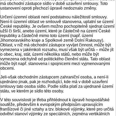
má obchodní zástupce sídlo v době uzavření smlouvy. Toto
ustanovení oproti přechozí úpravě nedoznalo změny.
Určení územní oblasti není podstatnou náležitostí smlouvy.
Není-li územní oblast ve smlouvě stanovena, uplatní se území
České republiky. Je ovšem možno pochopitelně sjednat území
užší či širší, anebo území, které je částečně na území České
republiky a částečně mimo toto území (např. území
Jihomoravského kraje a Spolkové země Dolní Rakousy).
Oblast, v níž má obchodní zástupce vyvíjet činnost, může být
vymezena v jakémkoli rozsahu, musí však být určitá – může jít
o obec, kraj, stát, území několika států, nebo může být
vymezena odchylně od politického členění státu. Tato oblast
může být např. stanovena i spojnicemi mezi vyjmenovanými
obcemi.
Jeli-však obchodním zástupcem zahraniční osoba, a není-li
ujednáno jinak, pak je rozhodující, kde má v době uzavření
smlouvy tato osoba sídlo. Podle sídla platí za ujednané území
státu, ve kterém je sídlo této osoby.
V této souvislosti je třeba přihlédnout k úpravě hospodářské
soutěže, především k evropským předpisům upravujícím
franšízové či jiné vztahy a tzv. blokové výjimky, které pro určitá
odvětví stanoví výjimky ze speciálních, zejména vertikálních