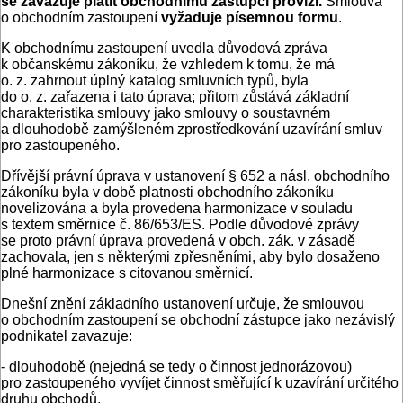
se zavazuje platit obchodnímu zástupci provizi.
Smlouva
o obchodním zastoupení
vyžaduje písemnou formu
.
K obchodnímu zastoupení uvedla důvodová zpráva
k občanskému zákoníku, že vzhledem k tomu, že má
o. z. zahrnout úplný katalog smluvních typů, byla
do o. z. zařazena i tato úprava; přitom zůstává základní
charakteristika smlouvy jako smlouvy o soustavném
a dlouhodobě zamýšleném zprostředkování uzavírání smluv
pro zastoupeného.
Dřívější právní úprava v ustanovení § 652 a násl. obchodního
zákoníku byla v době platnosti obchodního zákoníku
novelizována a byla provedena harmonizace v souladu
s textem směrnice č. 86/653/ES. Podle důvodové zprávy
se proto právní úprava provedená v obch. zák. v zásadě
zachovala, jen s některými zpřesněními, aby bylo dosaženo
plné harmonizace s citovanou směrnicí.
Dnešní znění základního ustanovení určuje, že smlouvou
o obchodním zastoupení se obchodní zástupce jako nezávislý
podnikatel zavazuje:
- dlouhodobě (nejedná se tedy o činnost jednorázovou)
pro zastoupeného vyvíjet činnost směřující k uzavírání určitého
druhu obchodů,