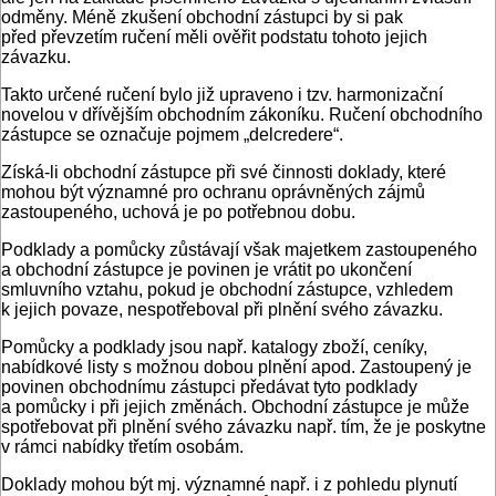
odměny. Méně zkušení obchodní zástupci by si pak
před převzetím ručení měli ověřit podstatu tohoto jejich
závazku.
Takto určené ručení bylo již upraveno i tzv. harmonizační
novelou v dřívějším obchodním zákoníku. Ručení obchodního
zástupce se označuje pojmem „delcredere“.
Získá-li obchodní zástupce při své činnosti doklady, které
mohou být významné pro ochranu oprávněných zájmů
zastoupeného, uchová je po potřebnou dobu.
Podklady a pomůcky zůstávají však majetkem zastoupeného
a obchodní zástupce je povinen je vrátit po ukončení
smluvního vztahu, pokud je obchodní zástupce, vzhledem
k jejich povaze, nespotřeboval při plnění svého závazku.
Pomůcky a podklady jsou např. katalogy zboží, ceníky,
nabídkové listy s možnou dobou plnění apod. Zastoupený je
povinen obchodnímu zástupci předávat tyto podklady
a pomůcky i při jejich změnách. Obchodní zástupce je může
spotřebovat při plnění svého závazku např. tím, že je poskytne
v rámci nabídky třetím osobám.
Doklady mohou být mj. významné např. i z pohledu plynutí