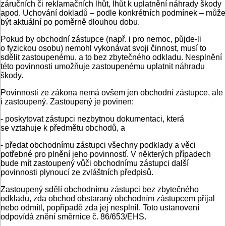
záručních či reklamačních lhůt, lhůt k uplatnění náhrady škody
apod. Uchování dokladů – podle konkrétních podmínek – může
být aktuální po poměrně dlouhou dobu.
Pokud by obchodní zástupce (např. i pro nemoc, půjde-li
o fyzickou osobu) nemohl vykonávat svoji činnost, musí to
sdělit zastoupenému, a to bez zbytečného odkladu. Nesplnění
této povinnosti umožňuje zastoupenému uplatnit náhradu
škody.
Povinnosti ze zákona nemá ovšem jen obchodní zástupce, ale
i zastoupený. Zastoupený je povinen:
- poskytovat zástupci nezbytnou dokumentaci, která
se vztahuje k předmětu obchodů, a
- předat obchodnímu zástupci všechny podklady a věci
potřebné pro plnění jeho povinností. V některých případech
bude mít zastoupený vůči obchodnímu zástupci další
povinnosti plynoucí ze zvláštních předpisů.
Zastoupený sdělí obchodnímu zástupci bez zbytečného
odkladu, zda obchod obstaraný obchodním zástupcem přijal
nebo odmítl, popřípadě zda jej nesplnil. Toto ustanovení
odpovídá znění směrnice č. 86/653/EHS.