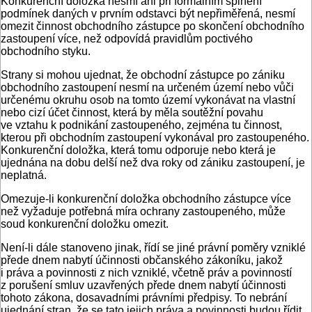
Konkurenční doložka nesmí ani při formálním splnění
podmínek daných v prvním odstavci být nepřiměřená, nesmí
omezit činnost obchodního zástupce po skončení obchodního
zastoupení více, než odpovídá pravidlům poctivého
obchodního styku.
Strany si mohou ujednat, že obchodní zástupce po zániku
obchodního zastoupení nesmí na určeném území nebo vůči
určenému okruhu osob na tomto území vykonávat na vlastní
nebo cizí účet činnost, která by měla soutěžní povahu
ve vztahu k podnikání zastoupeného, zejména tu činnost,
kterou při obchodním zastoupení vykonával pro zastoupeného.
Konkurenční doložka, která tomu odporuje nebo která je
ujednána na dobu delší než dva roky od zániku zastoupení, je
neplatná.
Omezuje-li konkurenční doložka obchodního zástupce více
než vyžaduje potřebná míra ochrany zastoupeného, může
soud konkurenční doložku omezit.
Není-li dále stanoveno jinak, řídí se jiné právní poměry vzniklé
přede dnem nabytí účinnosti občanského zákoníku, jakož
i práva a povinnosti z nich vzniklé, včetně práv a povinností
z porušení smluv uzavřených přede dnem nabytí účinnosti
tohoto zákona, dosavadními právními předpisy. To nebrání
ujednání stran, že se tato jejich práva a povinnosti budou řídit