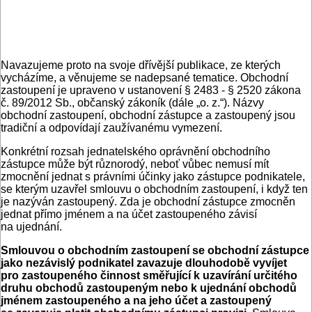
Navazujeme proto na svoje dřívější publikace, ze kterých
vycházíme, a věnujeme se nadepsané tematice. Obchodní
zastoupení je upraveno v ustanovení § 2483 - § 2520 zákona
č. 89/2012 Sb., občanský zákoník (dále „o. z.“). Názvy
obchodní zastoupení, obchodní zástupce a zastoupený jsou
tradiční a odpovídají zaužívanému vymezení.
Konkrétní rozsah jednatelského oprávnění obchodního
zástupce může být různorodý, neboť vůbec nemusí mít
zmocnění jednat s právními účinky jako zástupce podnikatele,
se kterým uzavřel smlouvu o obchodním zastoupení, i když ten
je nazýván zastoupený. Zda je obchodní zástupce zmocněn
jednat přímo jménem a na účet zastoupeného závisí
na ujednání.
Smlouvou o obchodním zastoupení se obchodní zástupce
jako nezávislý podnikatel zavazuje dlouhodobě vyvíjet
pro zastoupeného činnost směřující k uzavírání určitého
druhu obchodů zastoupeným nebo k ujednání obchodů
jménem zastoupeného a na jeho účet a zastoupený