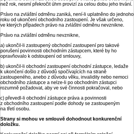
než rok, nesmí překročit úhrn provizí za celou dobu jeho trvání.
Právo na zvláštní odměnu zaniká, není-li uplatněno do jednoho
roku od ukončení obchodního zastoupení. Je však určeno,
ve kterých případech právo na zvláštní odměnu nevznikne.
Právo na zvláštní odměnu nevznikne,
a) ukončil-li zastoupený obchodní zastoupení pro takové
porušení povinnosti obchodním zástupcem, které by ho
opravňovalo k odstoupení od smlouvy,
b) ukončil-li obchodní zastoupení obchodní zástupce, ledaže
k ukončení došlo z důvodů spočívajících na straně
zastoupeného, anebo z důvodu věku, invalidity nebo nemoci
obchodního zástupce a nelze-li po obchodním zástupci
rozumně požadovat, aby ve své činnosti pokračoval, nebo
c) převedl-li obchodní zástupce práva a povinnosti
z obchodního zastoupení podle dohody se zastoupeným
na třetí osobu.
Strany si mohou ve smlouvě dohodnout konkurenční
doložku.