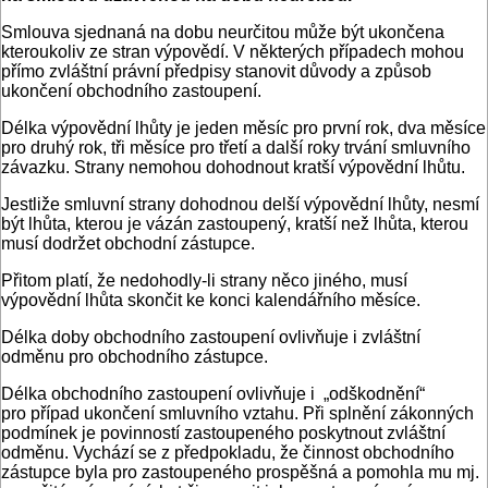
Smlouva sjednaná na dobu neurčitou může být ukončena
kteroukoliv ze stran výpovědí. V některých případech mohou
přímo zvláštní právní předpisy stanovit důvody a způsob
ukončení obchodního zastoupení.
Délka výpovědní lhůty je jeden měsíc pro první rok, dva měsíce
pro druhý rok, tři měsíce pro třetí a další roky trvání smluvního
závazku. Strany nemohou dohodnout kratší výpovědní lhůtu.
Jestliže smluvní strany dohodnou delší výpovědní lhůty, nesmí
být lhůta, kterou je vázán zastoupený, kratší než lhůta, kterou
musí dodržet obchodní zástupce.
Přitom platí, že nedohodly-li strany něco jiného, musí
výpovědní lhůta skončit ke konci kalendářního měsíce.
Délka doby obchodního zastoupení ovlivňuje i zvláštní
odměnu pro obchodního zástupce.
Délka obchodního zastoupení ovlivňuje i „odškodnění“
pro případ ukončení smluvního vztahu. Při splnění zákonných
podmínek je povinností zastoupeného poskytnout zvláštní
odměnu. Vychází se z předpokladu, že činnost obchodního
zástupce byla pro zastoupeného prospěšná a pomohla mu mj.