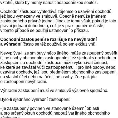
vztahů, které by mohly narušit hospodářskou soutěž.
Obchodní zástupce vyhledává zájemce o uzavření obchodů,
jež jsou vymezeny ve smlouvě. Obecně nemůže jménem
zastoupeného právně jednat. Jinak je tomu však, pokud je toto
právní jednání dohodnuto, což je v praxi poměrně časté;
v tomto případě se použijí ustanovení o příkazu.
Obchodní zastoupení se rozlišuje na nevýhradní
a výhradní
(často se též používá pojem exkluzivní).
Nevyplývá-li ze smlouvy něco jiného, může zastoupený pověřit
i jiné osoby obchodním zastoupením, jež sjednal s obchodním
zástupcem, a obchodní zástupce může vykonávat činnost,
ke které se zavázal vůči zastoupenému, i pro jiné osoby, nebo
uzavírat obchody, jež jsou předmětem obchodního zastoupení,
na vlastní účet nebo na účet jiné osoby. Zde pak jde
o zastoupení nevýhradní.
Výhradní zastoupení musí ve smlouvě výslovně sjednáno.
Bylo-li sjednáno výhradní zastoupení:
- je zastoupený povinen ve stanovené územní oblasti
a pro určený okruh obchodů nepoužívat jiného obchodního
zástupce a