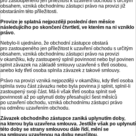
pro zastoupeného jen příležitost k uzavření obchodu s určitým
obsahem, vzniká obchodnímu zástupci právo na provizi již
obstaráním této příležitosti.
Provize je splatná nejpozději poslední den měsíce
následujícího po skončení čtvrtletí, ve kterém na ni vzniklo
právo.
Nebylo-li ujednáno, že obchodní zástupce obstará
pro zastoupeného jen příležitost k uzavření obchodu s určitým
obsahem, vzniká obchodnímu zástupci právo na provizi
v okamžiku, kdy zastoupený splnil povinnost nebo byl povinen
splnit závazek na základě smlouvy uzavřené s třetí osobou,
anebo kdy třetí osoba splnila závazek z takové smlouvy.
Právo na provizi vzniká nejpozději v okamžiku, kdy třetí osoba
splnila svou část závazku nebo byla povinna ji splnit, splnil-li
zastoupený svoji část. Má-li však třetí osoba splnit své
povinnosti až po uplynutí doby přesahující šest měsíců
po uzavření obchodu, vzniká obchodnímu zástupci právo
na odměnu uzavřením obchodu.
Závazek obchodního zástupce zaniká uplynutím doby,
na kterou byla uzavřena smlouva. Jestliže však po uplynutí
této doby se strany smlouvou dále řídí, mění se
na smlouvu uzavřenou na dobu neurčitou.