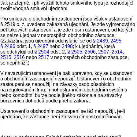
Jak je zřejmé, i při využití tohoto smluvního typu je rozhodující
zvolit vhodná smluvní ujednání.
Pro smlouvu o obchodním zastoupení jsou však v ustanovení
§ 2519 o. z. uvedena zakázaná ujednání. Je zde vyjmenováno
pět takových ustanovení a je zde i osm ustanovení, od kterých
se nelze ujednat v neprospěch obchodního zástupce.
(Zakázána jsou ujednání odchylující se od
§ 2489
,
2495
,
§ 2496
odst. 1,
§ 2497
nebo
2498
; k ujednáním, která
se odchylují od
§ 2504
odst. 2,
§ 2505
,
2506
,
2507
,
2514
,
2515
,
2516
nebo
2517
v neprospěch obchodního zástupce,
se nepřihlíží.)
V navazujícím ustanovení je pak upraveno, kdy se ustanovení
o obchodním zastoupení nepoužijí. Ustanovení o obchodním
zastoupení se nepoužijí na závazky osob působících
na regulovaném trhu, mnohostranném obchodním systému
nebo komoditní burze podle jiného zákona a na závazky
burzovních dohodců podle jiného zákona.
Ustanovení o obchodním zastoupení se též nepoužijí, je-li
ujednáno, že zástupce není za svou činnost odměňován.