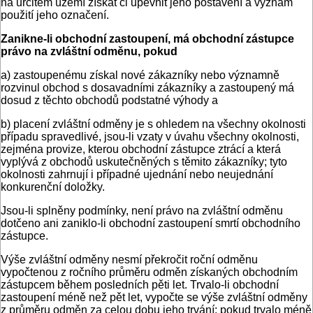
na určitém území získat či upevnit jeho postavení a význam
použití jeho označení.
Zanikne-li obchodní zastoupení, má obchodní zástupce
právo na zvláštní odměnu, pokud
a) zastoupenému získal nové zákazníky nebo významně
rozvinul obchod s dosavadními zákazníky a zastoupený má
dosud z těchto obchodů podstatné výhody a
b) placení zvláštní odměny je s ohledem na všechny okolnosti
případu spravedlivé, jsou-li vzaty v úvahu všechny okolnosti,
zejména provize, kterou obchodní zástupce ztrácí a která
vyplývá z obchodů uskutečněných s těmito zákazníky; tyto
okolnosti zahrnují i případné ujednání nebo neujednání
konkurenční doložky.
Jsou-li splněny podmínky, není právo na zvláštní odměnu
dotčeno ani zaniklo-li obchodní zastoupení smrtí obchodního
zástupce.
Výše zvláštní odměny nesmí překročit roční odměnu
vypočtenou z ročního průměru odměn získaných obchodním
zástupcem během posledních pěti let. Trvalo-li obchodní
zastoupení méně než pět let, vypočte se výše zvláštní odměny
z průměru odměn za celou dobu jeho trvání; pokud trvalo méně