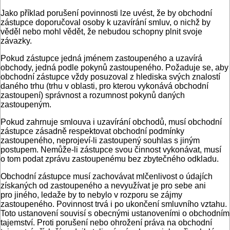
Jako příklad porušení povinnosti lze uvést, že by obchodní
zástupce doporučoval osoby k uzavírání smluv, o nichž by
věděl nebo mohl vědět, že nebudou schopny plnit svoje
závazky.
Pokud zástupce jedná jménem zastoupeného a uzavírá
obchody, jedná podle pokynů zastoupeného. Požaduje se, aby
obchodní zástupce vždy posuzoval z hlediska svých znalostí
daného trhu (trhu v oblasti, pro kterou vykonává obchodní
zastoupení) správnost a rozumnost pokynů daných
zastoupeným.
Pokud zahrnuje smlouva i uzavírání obchodů, musí obchodní
zástupce zásadně respektovat obchodní podmínky
zastoupeného, neprojeví-li zastoupený souhlas s jiným
postupem. Nemůže-li zástupce svou činnost vykonávat, musí
o tom podat zprávu zastoupenému bez zbytečného odkladu.
Obchodní zástupce musí zachovávat mlčenlivost o údajích
získaných od zastoupeného a nevyužívat je pro sebe ani
pro jiného, ledaže by to nebylo v rozporu se zájmy
zastoupeného. Povinnost trvá i po ukončení smluvního vztahu.
Toto ustanovení souvisí s obecnými ustanoveními o obchodním
tajemství. Proti porušení nebo ohrožení práva na obchodní