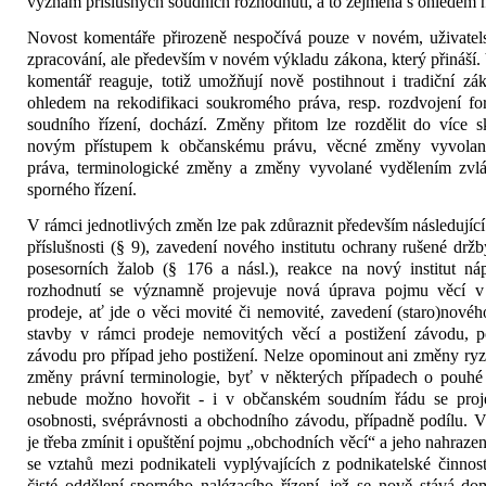
vý­znam příslušných soudních rozhod­nutí, a to zejména s ohledem na
Novost komentáře přirozeně nespo­čívá pouze v novém, uživatels
zpracování, ale pře­devším v novém výkladu zákona, který přináš
ko­mentář reaguje, totiž umožňují nově postihnout i tradiční zákl
ohledem na rekodifikaci soukromého práva, resp. rozdvojení for
soudního ří­zení, dochází. Změny přitom lze roz­dělit do více
novým přístupem k občanskému prá­vu, věcné změny vyvolané
práva, terminologické změ­ny a změny vyvolané vydělením zvláš
sporného řízení.
V rámci jednotlivých změn lze pak zdůraznit především následující 
příslušnosti (§ 9), zavedení nového institutu ochrany ru­šené drž
posesorních žalob (§ 176 a násl.), reak­ce na nový institut 
rozhodnutí se významně pro­jevuje nová úprava pojmu věcí v r
prodeje, ať jde o věci movité či nemovité, zavedení (staro)nového
stavby v rámci prodeje nemovitých věcí a postižení závodu, p
závodu pro případ jeho postižení. Nelze opominout ani změ­ny ryze
změ­ny právní terminologie, byť v některých případech o pouh
nebude možno hovořit - i v ob­čanském soudním řádu se projev
osobnosti, svéprávnosti a obchodního závodu, případně podí­lu. V
je třeba zmínit i opuštění pojmu „obchodních věcí“ a jeho nahraze
se vztahů mezi podnikateli vyplývajících z podnikatelské činnos
čisté odděle­ní sporného nalézacího řízení, jež se nově stává d