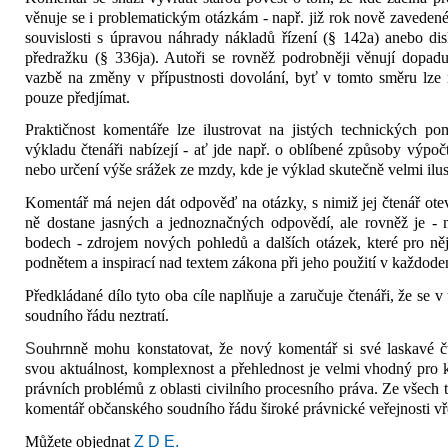
věnuje se i problema­tickým otázkám - např. již rok nově zavedené
sou­vislosti s úpravou náhrady nákladů ří­zení (§ 142a) anebo dis
předražku (§ 336ja). Autoři se rovněž podrobněji věnují dopadu
vazbě na změ­ny v přípustnosti dovolání, byť v tom­to směru lz
pouze předjímat.
Praktičnost komentáře lze ilustrovat na jistých technických pom
výkladu čtenáři nabízejí - ať jde např. o oblíbené způsoby vý­poč
nebo ur­čení výše srážek ze mzdy, kde je výklad skutečně velmi ilust
Komentář má nejen dát odpověď na otázky, s nimiž jej čtenář otev
ně dostane jasných a jednoznačných odpovědí, ale rovněž je -
bodech - zdrojem nových pohledů a dalších otá­zek, které pro něj 
podnětem a inspirací nad textem zákona při jeho použití v každoden
Předkládané dílo tyto oba cíle naplňuje a zaručuje čtenáři, že se
soudního řádu neztratí.
S
ouhrnně mohu konstatovat, že no­vý komentář si své laskavé čte
svou aktuálnost, kom­plexnost a přehlednost je velmi vhodný pro 
právních problémů z oblasti civilního procesní­ho práva. Ze všech
komentář občanského soud­ního řádu široké právnické veřejnosti vř
Můžete objednat
Z D E.