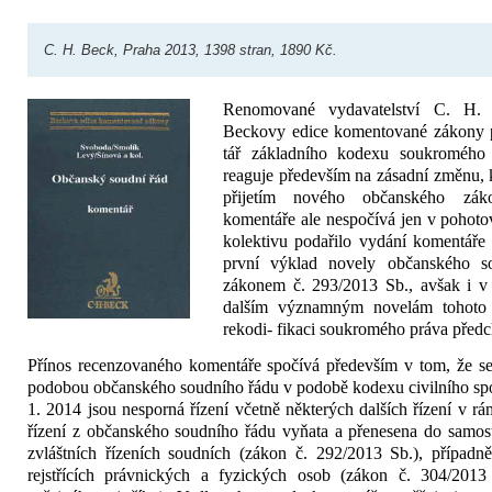
C. H. Beck, Praha 2013, 1398 stran, 1890 Kč.
Renomované vydavatelství C. H. 
Beckovy edice komen­tované zákony 
tář základního kodexu soukromého p
reaguje především na zásadní změnu, k 
přijetím nového občanského zák
komentáře ale nespočívá jen v pohotov
kolektivu podařilo vy­dání komentáře 
první výklad novely občanského s
zákonem č. 293/2013 Sb., avšak i v t
dalším významným novelám tohoto p
rekodi- fikaci soukromého práva předc
Přínos recenzovaného komentáře spočívá především v tom, že se
podobou občanské­ho soudního řádu v podobě kodexu ci­vilního spo
1. 2014 jsou nesporná řízení včetně někte­rých dalších řízení v rá
řízení z občanského soudní­ho řádu vyňata a přenesena do samos
zvláštních říze­ních soudních (zákon č. 292/2013 Sb.), případ
rejstří­cích právnických a fyzických osob (zá­kon č. 304/201