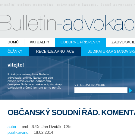
oficiální stránky odborného právnického časopisu české advokacie
DOMŮ
AKTUALITY
ODBORNÉ PŘÍSPĚVKY
Z ADVOKACI
ČLÁNKY
RECENZE A ANOTACE
JUDIKATURA A STANOVISK
vítejte!
Právě jste vstoupili na Bulletin
advokacie online. Naleznete zde
obsah stavovského odborného
časopisu Bulletin advokacie i příspěvky
VYHLEDAT NA WEBU
exklusivně určené jen pro tento portál.
OBČANSKÝ SOUDNÍ ŘÁD. KOMENT
autor:
prof. JUDr. Jan Dvořák, CSc.
publikováno:
18.02.2014