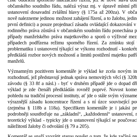
občanského soudního řádu, nalézá výraz mj. v úpravě místní přís
ustanovení dosavadní zvláštní hlavy (§ 175a až 200za). V ob­
nově nalez­neme jedinou možnost zahájení řízení, a to žalobu, jedin
první definici) a pouze projednací zásadu ovládající dokazování v 
rodinného prá­va zůstává v občanském soudním řádu ponechána p
případy manželského práva majetkové­ho a sporů o výživné mezi z
případech podřízena reži­mu sporného řízení. Za zmínku stojí
problemati­ku i ustanovení týkající se výkonu roz­hodnutí - konkré
předkládá rozbor nových možnos­tí a limitů postižení majetku patř
manželů.
Významným pozitivem komentáře je výklad ke zcela novým in
rozhodnutí, jež před­stavují jednak správa nemovitých věcí (§ 320b 
závo­du (§ 33 8f a násl.) - byť v druhém pří­padě jde o dopad dří
výklad je zde čtenáři předklá­dán rovněž poprvé. Novost kome
pohledu na tra­diční procesní instituty, ať jde o stále svým význ
výraznější zásadu koncentrace říze­ní a s ní úzce související p
(zejména § 118b a 118a). Specifikem komentáře je i jakási pru
podrobněji sou­střeďuje na „základní“, „každodenní“ ustanovení, 
teoretický výklad - typicky jde o usta­novení týkající se poučovací
náležitostí žaloby či od­volání (§ 79 a 205).
Komentář se snaží vyvrátit starou po­věst o tom, že kde začíná pr