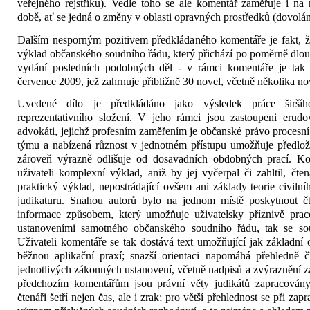
veřejného rejstříku). Vedle toho se ale komentář zaměřuje i na
době, ať se jedná o změny v oblasti opravných prostředků (dovo­lá
Dalším nesporným pozitivem před­kládaného komentáře je fakt, ž
výklad občanského soudního řádu, který přichází po poměr­ně dlou
vydá­ní posledních podobných děl - v rámci komentáře je tak 
července 2009, jež zahrnuje při­bližně 30 novel, včetně několika n
Uvedené dílo je předkládáno jako vý­sledek práce širšího
reprezentativního složení. V jeho rámci jsou zastoupeni erudo
advokáti, jejichž profesním zaměřením je občanské právo proces­ní
týmu a na­bízená různost v jednotném přístupu umožňuje předložit
zároveň výrazně odlišuje od dosa­vadních obdobných prací. Ko
uživateli komplexní vý­klad, aniž by jej vyčerpal či zahltil, čte
praktický vý­klad, nepostrádající ovšem ani základy teorie civilní
judikaturu. Snahou autorů bylo na jed­nom místě poskytnout čt
informace způsobem, který umožňuje uživatelsky příznivě praco­
ustanoveními samotného občanského soudního řá­du, tak se sou
Uživateli komentáře se tak dostává text umožňující jak základní o
běžnou aplikační praxí; snazší orientaci napomáhá přehledně č
jednotlivých zákonných ustanovení, včetně nadpi­sů a zvýraznění zá
předchozím komentářům jsou právní věty judikátů zapracovány
čtenáři šetří nejen čas, ale i zrak; pro větší přehlednost se při za