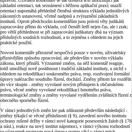
úpravou. Uživateli komentáře se tak dostává text umožňující jak
základní orientaci, tak seznámení s běžnou aplikační praxí; snazší
orientaci napomáhá přehledně členěná struktura výkladu jednotlivých
zákonných ustanovení, včetně nadpi­sů a zvýraznění základních
institutů. Oproti předchozím komentářům jsou právní věty judikátů
zapracovány pří­mo do výkladu, což čtenáři šetří nejen čas, ale i zrak;
pro větší přehlednost se při zapracování judikatury dbá na vý­znam
příslušných soudních rozhod­nutí, a to zejména s ohledem na jejich
praktické použití.
Novost komentáře přirozeně nespo­čívá pouze v novém, uživatelsky
příz­nivějším způsobu zpracování, ale pře­devším v novém výkladu
zákona, který přináší. Významné změny, na něž ko­mentář reaguje,
totiž umožňují nově postihnout i tradiční základní institu­ty, u nichž s
ohledem na rekodifikaci soukromého práva, resp. rozdvojení for­mální
úpravy nalézacího soudního ří­zení, dochází. Změny přitom lze roz­dělit
do více skupin - změny vyvolané novým přístupem k občanskému
prá­vu, věcné změny vyvolané rekodifikací hmotného práva,
terminologické změ­ny a změny vyvolané vydělením zvlášt­ních řízení z
obecného sporného řízení.
V rámci jednotlivých změn lze pak zdůraznit především následující -
změ­ny týkající se věcné příslušnosti (§ 9), zavedení nového institutu
ochrany ru­šené držby v rámci nové kategorie posesorních žalob (§ 176
a násl.), reak­ce na nový institut nápomoci, v rámci výkonu rozhodnutí
se významně pro­jevuje nová úprava pojmu věcí v rám­ci jejich