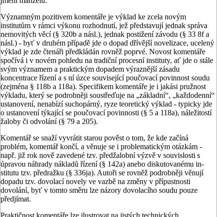
jmění manželů.
Významným pozitivem komentáře je výklad ke zcela novým
institutům v rámci výkonu rozhodnutí, jež před­stavují jednak správa
nemovitých věcí (§ 320b a násl.), jednak postižení závo­du (§ 33 8f a
násl.) - byť v druhém pří­padě jde o dopad dřívější novelizace, ucelený
výklad je zde čtenáři předklá­dán rovněž poprvé. Novost komentá­ře
spočívá i v novém pohledu na tra­diční procesní instituty, ať jde o stále
svým významem a praktickým dopa­dem výraznější zásadu
koncentrace říze­ní a s ní úzce související poučovací po­vinnost soudu
(zejména § 118b a 118a). Specifikem komentáře je i jakási pruž­nost
výkladu, který se podrobněji sou­střeďuje na „základní“, „každodenní“
ustanovení, nenabízí suchopárný, ryze teoretický výklad - typicky jde
o usta­novení týkající se poučovací povinnos­ti (§ 5 a 118a), náležitostí
žaloby či od­volání (§ 79 a 205).
Komentář se snaží vyvrátit starou po­věst o tom, že kde začíná
problém, ko­mentář končí, a věnuje se i problema­tickým otázkám -
např. již rok nově zavedené tzv. předžalobní výzvě v sou­vislosti s
úpravou náhrady nákladů ří­zení (§ 142a) anebo diskutovanému in­
stitutu tzv. předražku (§ 336ja). Autoři se rovněž podrobněji věnují
dopadu tzv. dovolací novely ve vazbě na změ­ny v přípustnosti
dovolání, byť v tom­to směru lze názory dovolacího soudu pouze
předjímat.
Praktičnost komentáře lze ilustrovat na jistých technických