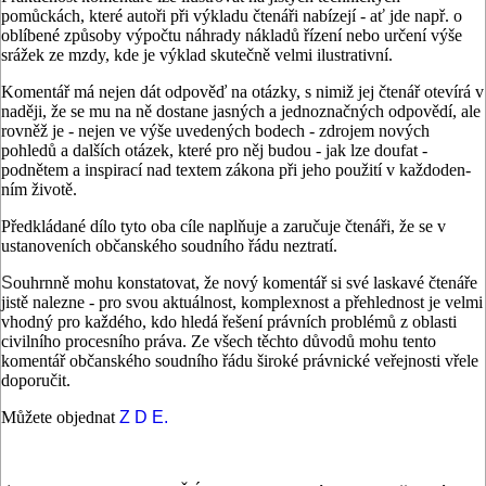
pomůckách, kte­ré autoři při výkladu čtenáři nabízejí - ať jde např. o
oblíbené způsoby vý­počtu náhrady nákladů řízení nebo ur­čení výše
srážek ze mzdy, kde je výklad skutečně velmi ilustrativní.
Komentář má nejen dát odpověď na otázky, s nimiž jej čtenář otevírá v
naději, že se mu na ně dostane jasných a jednoznačných odpovědí, ale
rovněž je - nejen ve výše uvedených bodech - zdrojem nových
pohledů a dalších otá­zek, které pro něj budou - jak lze dou­fat -
podnětem a inspirací nad textem zákona při jeho použití v každoden­
ním životě.
Předkládané dílo tyto oba cíle naplňuje a zaručuje čtenáři, že se v
ustanoveních občanského soudního řádu neztratí.
S
ouhrnně mohu konstatovat, že no­vý komentář si své laskavé čtenáře
jis­tě nalezne - pro svou aktuálnost, kom­plexnost a přehlednost je velmi
vhodný pro každého, kdo hledá řešení právních problémů z oblasti
civilního procesní­ho práva. Ze všech těchto důvodů mo­hu tento
komentář občanského soud­ního řádu široké právnické veřejnosti vřele
doporučit.
Můžete objednat
Z D E.