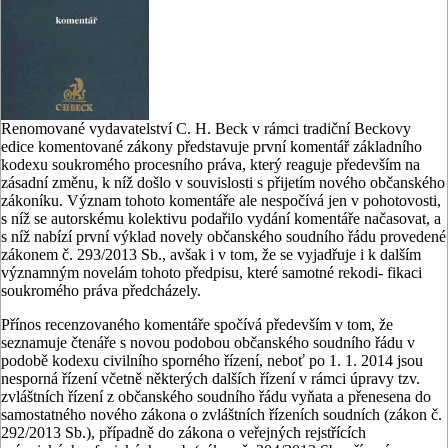
Renomované vydavatelství C. H. Beck v rámci tradiční Beckovy
edice komen­tované zákony představuje první komen­tář základního
kodexu soukromého pro­cesního práva, který reaguje především na
zásadní změnu, k níž došlo v sou­vislosti s přijetím nového občanského
zákoníku. Význam tohoto komentáře ale nespočívá jen v pohotovosti,
s níž se autorskému kolektivu podařilo vy­dání komentáře načasovat, a
s níž na­bízí první výklad novely občanského soudního řádu provedené
zákonem č. 293/2013 Sb., avšak i v tom, že se vy­jadřuje i k dalším
významným novelám tohoto předpisu, které samotné rekodi- fikaci
soukromého práva předcházely.
Přínos recenzovaného komentáře spočívá především v tom, že
seznamu­je čtenáře s novou podobou občanské­ho soudního řádu v
podobě kodexu ci­vilního sporného řízení, neboť po 1. 1. 2014 jsou
nesporná řízení včetně někte­rých dalších řízení v rámci úpravy tzv.
zvláštních řízení z občanského soudní­ho řádu vyňata a přenesena do
samostat­ného nového zákona o zvláštních říze­ních soudních (zákon č.
292/2013 Sb.), případně do zákona o veřejných rejstří­cích