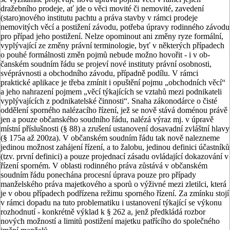
dražebního prodeje, ať jde o věci movité či nemovité, zavedení
(staro)nového institutu pachtu a prá­va stavby v rámci prodeje
nemovitých věcí a postižení závodu, potřeba úpra­vy rodinného závodu
pro případ jeho postižení. Nelze opominout ani změ­ny ryze formální,
vyplývající ze změ­ny právní terminologie, byť v některých případech
o pouhé formálnosti změn pojmů nebude možno hovořit - i v ob­
čanském soudním řádu se projeví nové instituty právní osobnosti,
svéprávnosti a obchodního závodu, případně podí­lu. V rámci
praktické aplikace je třeba zmínit i opuštění pojmu „obchodních věcí“
a jeho nahrazení pojmem „věcí týkajících se vztahů mezi podnikateli
vyplývajících z podnikatelské činnos­ti“. Snaha zákonodárce o čisté
odděle­ní sporného nalézacího řízení, jež se nově stává doménou právě
jen a pou­ze občanského soudního řádu, nalézá výraz mj. v úpravě
místní příslušnosti (§ 88) a zrušení ustanovení dosavadní zvláštní hlavy
(§ 175a až 200za). V ob­čanském soudním řádu tak nově nalez­neme
jedinou možnost zahájení řízení, a to žalobu, jedinou definici účastníků
(tzv. první definici) a pouze projednací zásadu ovládající dokazování v
říze­ní sporném. V oblasti rodinného prá­va zůstává v občanském
soudním řádu ponechána procesní úprava pouze pro případy
manželského práva majetkové­ho a sporů o výživné mezi zletilci, kte­rá
je v obou případech podřízena reži­mu sporného řízení. Za zmínku stojí
v rámci dopadu na tuto problemati­ku i ustanovení týkající se výkonu
roz­hodnutí - konkrétně výklad k § 262 a, jenž předkládá rozbor
nových možnos­tí a limitů postižení majetku patřícího do společného