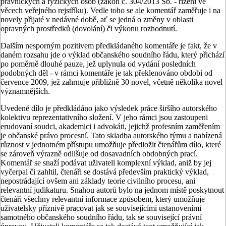
právnických a fyzických osob (zá­kon č. 304/2013 Sb. - řízení ve
věcech veřejného rejstříku). Vedle toho se ale komentář zaměřuje i na
novely přijaté v nedávné době, ať se jedná o změny v oblasti
opravných prostředků (dovo­lání) či výkonu rozhodnutí.
Dalším nesporným pozitivem před­kládaného komentáře je fakt, že v
da­ném rozsahu jde o výklad občanského soudního řádu, který přichází
po poměr­ně dlouhé pauze, jež uplynula od vydá­ní posledních
podobných děl - v rámci komentáře je tak překlenováno obdo­bí od
července 2009, jež zahrnuje při­bližně 30 novel, včetně několika novel
významnějších.
Uvedené dílo je předkládáno jako vý­sledek práce širšího autorského
kolek­tivu reprezentativního složení. V jeho rámci jsou zastoupeni
erudovaní soudci, akademici i advokáti, jejichž profesním zaměřením
je občanské právo proces­ní. Tato skladba autorského týmu a na­bízená
různost v jednotném přístupu umožňuje předložit čtenářům dílo, kte­ré
se zároveň výrazně odlišuje od dosa­vadních obdobných prací.
Komentář se snaží podávat uživateli komplexní vý­klad, aniž by jej
vyčerpal či zahltil, čte­náři se dostává především praktický vý­klad,
nepostrádající ovšem ani základy teorie civilního procesu, ani
relevantní judikaturu. Snahou autorů bylo na jed­nom místě poskytnout
čtenáři všechny relevantní informace způsobem, který umožňuje
uživatelsky příznivě praco­vat jak se souvisejícími ustanoveními
samotného občanského soudního řá­du, tak se související právní