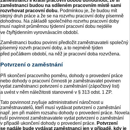
zaměstnanci s kratší pracovní dobou dohodnout, že si
zaměstnanci budou na sdíleném pracovním místě sami
rozvrhovat pracovní dobu.
Podmínkou je, že budou mít
stejný druh práce a že se na rozvrhu pracovní doby písemně
dohodnou. Na základě společného rozvrhu pracovní doby
musí naplnit průměrnou týdenní pracovní dobu nejdéle
ve čtyřtýdenním vyrovnávacím období.
Zaměstnanci budou povinni předložit zaměstnavateli společný
písemný rozvrh pracovní doby, a to nejméně týden
před počátkem období, na něž je pracovní doba rozvržena.
Potvrzení o zaměstnání
Při skončení pracovního poměru, dohody o provedení práce
nebo dohody o pracovní činnosti je zaměstnavatel povinen
vydat zaměstnanci potvrzení o zaměstnání (zápočtový list)
a uvést v něm náležitosti stanovené v § 313 odst. 1 ZP.
Tato povinnost zvyšuje administrativní náročnost u
zaměstnavatelů, kteří musí vydávat potvrzení o zaměstnání
např. jen při malém rozsahu dohody o provedení práce. Novela
ruší povinnost zaměstnavatele vydat potvrzení o zaměstnání
v případě ukončení dohody o provedení práce.
Potvrzení
se nadále bude vydávat zaměstnanci jen v případě, kdy je