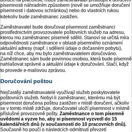
písemnosti náhradním způsobem (nově se umožňuje doručení
písemnosti i datovou schránkou) nebo do vlastních rukou
kdekoliv bude zaměstnanec zastižen.
Zaměstnavatel bude doručovat písemnost zaměstnanci
prostřednictvím provozovatele poštovních služeb na adresu,
kterou mu zaměstnanec písemně sdělil. Stanoví se určitá míra
odpovědnosti zaměstnance v oblasti písemného oznámení
aktuální adresy (např. i sdělení údaje o dočasném pobytu),
na níž chce, aby mu bylo zaměstnavatelem doručováno.
Zaměstnanec sám bude povinnou osobou, která bude písemně
nahlašovat správné a aktuální údaje k doručování. Stačí, když
to provede e-mailovou zprávou.
Doručování poštou
Nejčastěji zaměstnavatelé využívají služeb poskytovatele
poštovních služeb. Nebyl-li zaměstnanec, kterému má být
písemnost doručena poštou zastižen v místě doručení, ačkoliv
se v tomto místě zdržuje, doručovatel uloží písemnost v místně
příslušné provozovně pošty.
Zaměstnance o tom písemně
uvědomí a vyzve ho, aby si písemnost vyzvedl do 15
kalendářních dnů (v současnosti do 10 pracovních dnů).
Současně ho poučí o následcích odmítnutí převzetí