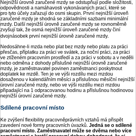
Nejnižší úrovně zaručené mzdy se odstupňují podle složitosti,
odpovědnosti a namáhavosti vykonávaných prací, které se
pro tyto účely zařazují do osmi skupin. První nejnižší úroveň
zaručené mzdy je shodná se základními sazbami minimální
mzdy. Další nejnižší úrovně zaručené mzdy se rovnoměrně
zvyšují tak, že osmá nejnižší úroveň zaručené mzdy činí
dvojnásobek první nejnižší úrovně zaručené mzdy.
Nedosáhne-li mzda nebo plat bez mzdy nebo platu za práci
přesčas, příplatku za práci ve svátek, za noční práci, za práci
ve ztíženém pracovním prostředí a za práci v sobotu a v neděli
nebo odměna z dohody příslušné nejnižší úrovně zaručené
mzdy, je zaměstnavatel povinen zaměstnanci poskytnout
doplatek ke mzdě. Ten je ve výši rozdílu mezi mzdou
dosaženou v kalendářním měsíci a příslušnou měsíční nejnižší
úrovní zaručené mzdy, nebo ve výši rozdílu mezi mzdou
připadající na 1 odpracovanou hodinu a příslušnou hodinovou
nejnižší úrovní zaručené mzdy.
Sdílené pracovní místo
Ke zvýšení flexibility pracovněprávních vztahů má přispět
zavedení nové formy pracovních úvazků.
Jedná se o sdílené
pracovní místo.
Zaměstnavatel může se dvěma nebo více