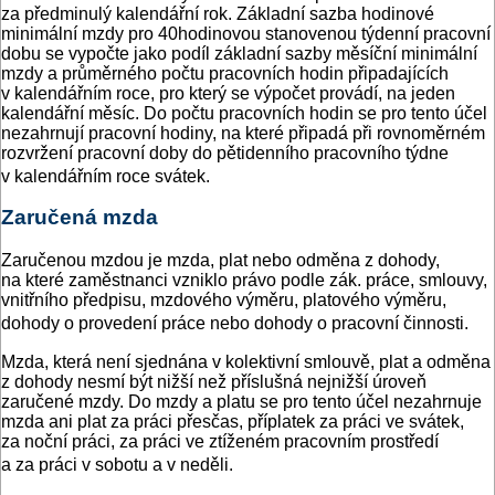
za předminulý kalendářní rok. Základní sazba hodinové
minimální mzdy pro 40hodinovou stanovenou týdenní pracovní
dobu se vypočte jako podíl základní sazby měsíční minimální
mzdy a průměrného počtu pracovních hodin připadajících
v kalendářním roce, pro který se výpočet provádí, na jeden
kalendářní měsíc. Do počtu pracovních hodin se pro tento účel
nezahrnují pracovní hodiny, na které připadá při rovnoměrném
rozvržení pracovní doby do pětidenního pracovního týdne
v kalendářním roce svátek.
Zaručená mzda
Zaručenou mzdou je mzda, plat nebo odměna z dohody,
na které zaměstnanci vzniklo právo podle zák. práce, smlouvy,
vnitřního předpisu, mzdového výměru, platového výměru,
dohody o provedení práce nebo dohody o pracovní činnosti.
Mzda, která není sjednána v kolektivní smlouvě, plat a odměna
z dohody nesmí být nižší než příslušná nejnižší úroveň
zaručené mzdy. Do mzdy a platu se pro tento účel nezahrnuje
mzda ani plat za práci přesčas, příplatek za práci ve svátek,
za noční práci, za práci ve ztíženém pracovním prostředí
a za práci v sobotu a v neděli.