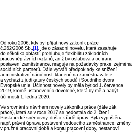
Od roku 2006, kdy byl přijat nový zákoník práce
č.262/2006 Sb.,
[1]
, jde o zásadní novelu, která zasahuje
do několika oblastí: prohlubuje flexibilitu základních
pracovněprávních vztahů, aniž by oslabovala ochranu
postavení zaměstnance, reaguje na požadavky praxe, zejména
sociálních partnerů. Dále vytváří předpoklady ke snížení
administrativní náročnosti kladené na zaměstnavatele
a vychází z judikatury českých soudů i Soudního dvora
Evropské unie. Účinnost novely by měla být od 1. července
2019, kromě ustanovení o dovolené, která by měla nabýt
účinnosti 1. ledna 2020.
Ve srovnání s návrhem novely zákoníku práce (dále zák.
práce), která se v roce 2017 se nedostala do 2. čtení
Poslanecké sněmovny, došlo k řadě úprav. Byla vypuštěna
např. právní úprava postavení vedoucího zaměstnance, změny
v pružné pracovní době a kontu pracovní doby, nestanoví