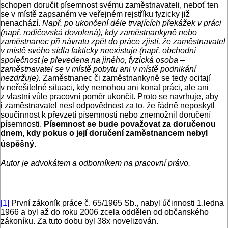
schopen doručit písemnost svému zaměstnavateli, neboť ten
se v místě zapsaném ve veřejném rejstříku fyzicky již
nenachází.
Např. po ukončení déle trvajících překážek v práci
(např. rodičovská dovolená), kdy zaměstnankyně nebo
zaměstnanec při návratu zpět do práce zjistí, že zaměstnavatel
v místě svého sídla fakticky neexistuje (např. obchodní
společnost je převedena na jiného, fyzická osoba –
zaměstnavatel se v místě pobytu ani v místě podnikání
nezdržuje).
Zaměstnanec či zaměstnankyně se tedy ocitají
v neřešitelné situaci, kdy nemohou ani konat práci, ale ani
z vlastní vůle pracovní poměr ukončit. Proto se navrhuje, aby
i zaměstnavatel nesl odpovědnost za to, že řádně neposkytl
součinnost k převzetí písemnosti nebo znemožnil doručení
písemnosti.
Písemnost se bude považovat za doručenou
dnem, kdy pokus o její doručení zaměstnancem nebyl
úspěšný.
Autor je advokátem a odborníkem na pracovní právo.
[1]
První zákoník práce č. 65/1965 Sb., nabyl účinnosti 1.ledna
1966 a byl až do roku 2006 zcela oddělen od občanského
zákoníku. Za tuto dobu byl 38x novelizován.