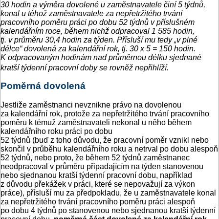
30 hodin a výměra dovolené u zaměstnavatele činí 5 týdnů,
konal u téhož zaměstnavatele za nepřetržitého trvání
pracovního poměru práci po dobu 52 týdnů v příslušném
kalendářním roce, během nichž odpracoval 1 585 hodin,
tj. v průměru 30,4 hodin za týden. Přísluší mu tedy „v plné
délce“ dovolená za kalendářní rok, tj. 30 x 5 = 150 hodin.
K odpracovaným hodinám nad průměrnou délku sjednané
kratší týdenní pracovní doby se rovněž nepřihlíží.
Poměrná dovolená
Jestliže zaměstnanci nevznikne právo na dovolenou
za kalendářní rok, protože za nepřetržitého trvání pracovního
poměru k témuž zaměstnavateli nekonal u něho během
kalendářního roku práci po dobu
52 týdnů (buď z toho důvodu, že pracovní poměr vznikl nebo
skončil v průběhu kalendářního roku a netrval po dobu alespoň
52 týdnů, nebo proto, že během 52 týdnů zaměstnanec
neodpracoval v průměru připadajícím na týden stanovenou
nebo sjednanou kratší týdenní pracovní dobu, například
z důvodu překážek v práci, které se nepovažují za výkon
práce), přísluší mu za předpokladu, že u zaměstnavatele konal
za nepřetržitého trvání pracovního poměru práci alespoň
po dobu 4 týdnů po stanovenou nebo sjednanou kratší týdenní