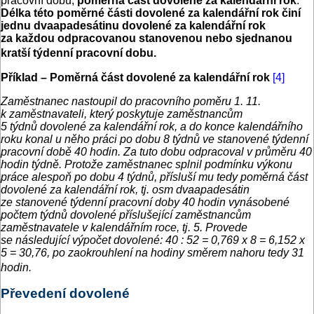
pracovní dobu,
poměrná část dovolené za kalendářní rok
.
Délka této poměrné části dovolené za kalendářní rok činí
jednu dvaapadesátinu dovolené za kalendářní rok
za každou odpracovanou stanovenou nebo sjednanou
kratší týdenní pracovní dobu.
Příklad – Poměrná část dovolené za kalendářní rok
[4]
Zaměstnanec nastoupil do pracovního poměru 1. 11.
k zaměstnavateli, který poskytuje zaměstnancům
5 týdnů dovolené za kalendářní rok, a do konce kalendářního
roku konal u něho práci po dobu 8 týdnů ve stanovené týdenní
pracovní době 40 hodin. Za tuto dobu odpracoval v průměru 40
hodin týdně. Protože zaměstnanec splnil podmínku výkonu
práce alespoň po dobu 4 týdnů, přísluší mu tedy poměrná část
dovolené za kalendářní rok, tj. osm dvaapadesátin
ze stanovené týdenní pracovní doby 40 hodin vynásobené
počtem týdnů dovolené příslušející zaměstnancům
zaměstnavatele v kalendářním roce, tj. 5. Provede
se následující výpočet dovolené: 40 : 52 = 0,769 x 8 = 6,152 x
5 = 30,76, po zaokrouhlení na hodiny směrem nahoru tedy 31
hodin.
Převedení dovolené