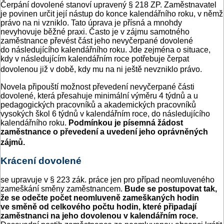
Čerpání dovolené stanoví upravený § 218 ZP. Zaměstnavatel
je povinen určit její nástup do konce kalendářního roku, v němž
právo na ni vzniklo. Tato úprava je přísná a mnohdy
nevyhovuje běžné praxi. Často je v zájmu samotného
zaměstnance převést část jeho nevyčerpané dovolené
do následujícího kalendářního roku. Jde zejména o situace,
kdy v následujícím kalendářním roce potřebuje čerpat
dovolenou již v době, kdy mu na ni ještě nevzniklo právo.
Novela připouští možnost převedení nevyčerpané části
dovolené, která přesahuje minimální výměru 4 týdnů a u
pedagogických pracovníků a akademických pracovníků
vysokých škol 6 týdnů v kalendářním roce, do následujícího
kalendářního roku.
Podmínkou je písemná žádost
zaměstnance o převedení a uvedení jeho oprávněných
zájmů.
Krácení dovolené
se upravuje v § 223 zák. práce jen pro případ neomluveného
zameškání směny zaměstnancem.
Bude se postupovat tak,
že se odečte počet neomluveně zameškaných hodin
ve směně od celkového počtu hodin, které připadají
zaměstnanci na jeho dovolenou v kalendářním roce.