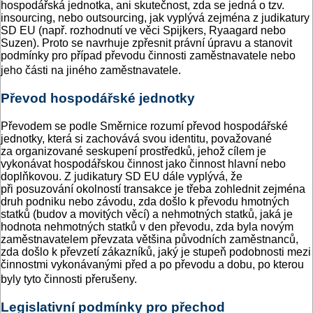
hospodářská jednotka, ani skutečnost, zda se jedná o tzv.
insourcing, nebo outsourcing, jak vyplývá zejména z judikatury
SD EU (např. rozhodnutí ve věci Spijkers, Ryaagard nebo
Suzen). Proto se navrhuje zpřesnit právní úpravu a stanovit
podmínky pro případ převodu činnosti zaměstnavatele nebo
jeho části na jiného zaměstnavatele.
Převod hospodářské jednotky
Převodem se podle Směrnice rozumí převod hospodářské
jednotky, která si zachovává svou identitu, považované
za organizované seskupení prostředků, jehož cílem je
vykonávat hospodářskou činnost jako činnost hlavní nebo
doplňkovou. Z judikatury SD EU dále vyplývá, že
při posuzování okolností transakce je třeba zohlednit zejména
druh podniku nebo závodu, zda došlo k převodu hmotných
statků (budov a movitých věcí) a nehmotných statků, jaká je
hodnota nehmotných statků v den převodu, zda byla novým
zaměstnavatelem převzata většina původních zaměstnanců,
zda došlo k převzetí zákazníků, jaký je stupeň podobnosti mezi
činnostmi vykonávanými před a po převodu a dobu, po kterou
byly tyto činnosti přerušeny.
Legislativní podmínky pro přechod