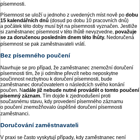
písemnosti.
Písemnost se uloží u jednoho z uvedených míst nově po
dobu
15 kalendářních dnů
(dosud po dobu 10 pracovních dnů)
a počátek této doby musí být na písemnosti vyznačen. Jestliže
si zaměstnanec písemnost v této lhůtě nevyzvedne,
považuje
se za doručenou posledním dnem této lhůty.
Nedoručená
písemnost se pak zaměstnavateli vrátí.
Bez písemného poučení
Navrhuje se pro případ, že zaměstnanec znemožní doručení
písemnosti tím, že ji odmítne převzít nebo neposkytne
součinnost nezbytnou k doručení písemnosti, bude
zaměstnanec doručovatelem o následcích svého konání
poučen. N
adále již nebude nutné provádět o tomto poučení
písemný záznam.
Tím dojde k zjednodušení proti
současnému stavu, kdy provedení písemného záznamu
o poučení znemožňovalo úspěšné doručení písemnosti
zaměstnanci.
Doručování zaměstnavateli
V praxi se často vyskytují případy, kdy zaměstnanec není