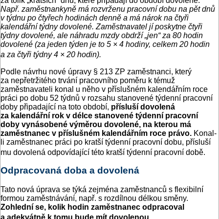
za tolik „kratších“ dnů, které připadají do období dovolené.
Např. zaměstnankyně má rozvrženu pracovní dobu na pět dnů
v týdnu po čtyřech hodinách denně a má nárok na čtyři
kalendářní týdny dovolené. Zaměstnavatel jí poskytne čtyři
týdny dovolené, ale náhradu mzdy obdrží „jen“ za 80 hodin
dovolené (za jeden týden je to 5 × 4 hodiny, celkem 20 hodin
a za čtyři týdny 4 × 20 hodin).
Podle návrhu nové úpravy § 213 ZP zaměstnanci, který
za nepřetržitého trvání pracovního poměru k témuž
zaměstnavateli konal u něho v příslušném kalendářním roce
práci po dobu 52 týdnů v rozsahu stanovené týdenní pracovní
doby připadající na toto období,
přísluší dovolená
za kalendářní rok v délce stanovené týdenní pracovní
doby vynásobené výměrou dovolené, na kterou má
zaměstnanec v příslušném kalendářním roce právo.
Konal-
li zaměstnanec práci po kratší týdenní pracovní dobu, přísluší
mu dovolená odpovídající této kratší týdenní pracovní době.
Odpracovaná doba a dovolená
Tato nová úprava se týká zejména zaměstnanců s flexibilní
formou zaměstnávání, např. s rozdílnou délkou směny.
Zohlední se, kolik hodin zaměstnanec odpracoval
a adekvátně k tomu bude mít dovolenou.