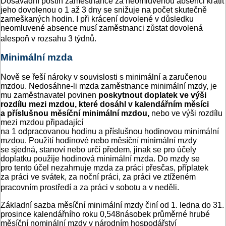
Dosavadní postih zaměstnance za neomluvenou absenci krátit
jeho dovolenou o 1 až 3 dny se snižuje na počet skutečně
zameškaných hodin. I při krácení dovolené v důsledku
neomluvené absence musí zaměstnanci zůstat dovolená
alespoň v rozsahu 3 týdnů.
Minimální mzda
Nově se řeší nároky v souvislosti s minimální a zaručenou
mzdou. Nedosáhne-li mzda zaměstnance minimální mzdy, je
mu zaměstnavatel povinen
poskytnout doplatek ve výši
rozdílu mezi mzdou, které dosáhl v kalendářním měsíci
a příslušnou měsíční minimální mzdou,
nebo ve výši rozdílu
mezi mzdou připadající
na 1 odpracovanou hodinu a příslušnou hodinovou minimální
mzdou. Použití hodinové nebo měsíční minimální mzdy
se sjedná, stanoví nebo určí předem, jinak se pro účely
doplatku použije hodinová minimální mzda. Do mzdy se
pro tento účel nezahrnuje mzda za práci přesčas, příplatek
za práci ve svátek, za noční práci, za práci ve ztíženém
pracovním prostředí a za práci v sobotu a v neděli.
Základní sazba měsíční minimální mzdy činí od 1. ledna do 31.
prosince kalendářního roku 0,548násobek průměrné hrubé
měsíční nominální mzdy v národním hospodářství