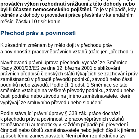
prováděn výkon rozhodnutí srážkami z této dohody nebo
byl-li účasten nemocenského pojištění.
To je v případě, kdy
odměna z dohody o provedení práce přesáhla v kalendářním
měsíci částku 10 tisíc korun.
Přechod práv a povinností
K zásadním změnám by mělo dojít v přechodu práv
a povinností z pracovněprávních vztahů (dále jen „přechod.“)
Navrhovaná právní úprava přechodu vychází ze Směrnice
Rady 2001/23/ES ze dne 12. března 2001 o sbližování
právních předpisů členských států týkajících se zachování práv
zaměstnanců v případě převodů podniků, závodů nebo částí
podniků nebo závodů. Podle čl. 1 odst. 1 Směrnice se tato
směrnice vztahuje na veškeré převody podniku, závodu nebo
části podniku nebo závodu na jiného zaměstnavatele, které
vyplývají ze smluvního převodu nebo sloučení.
Podle stávající právní úpravy § 338 zák. práce dochází
k přechodu práv a povinností z pracovněprávních vztahů
zaměstnanců automaticky v každém případě při převedení
činností nebo úkolů zaměstnavatele nebo jejich části k jinému
způsobilému zaměstnavateli. Není přitom zohledněna tzv.