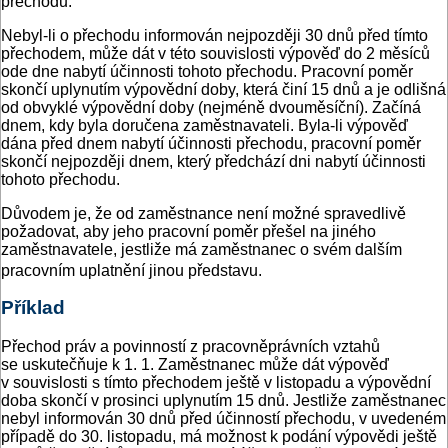
přechodu.
Nebyl-li o přechodu informován nejpozději 30 dnů před tímto
přechodem, může dát v této souvislosti výpověď do 2 měsíců
ode dne nabytí účinnosti tohoto přechodu. Pracovní poměr
skončí uplynutím výpovědní doby, která činí 15 dnů a je odlišná
od obvyklé výpovědní doby (nejméně dvouměsíční). Začíná
dnem, kdy byla doručena zaměstnavateli. Byla-li výpověď
dána před dnem nabytí účinnosti přechodu, pracovní poměr
skončí nejpozději dnem, který předchází dni nabytí účinnosti
tohoto přechodu.
Důvodem je, že od zaměstnance není možné spravedlivě
požadovat, aby jeho pracovní poměr přešel na jiného
zaměstnavatele, jestliže má zaměstnanec o svém dalším
pracovním uplatnění jinou představu.
Příklad
Přechod práv a povinností z pracovněprávních vztahů
se uskutečňuje k 1. 1. Zaměstnanec může dát výpověď
v souvislosti s tímto přechodem ještě v listopadu a výpovědní
doba skončí v prosinci uplynutím 15 dnů. Jestliže zaměstnanec
nebyl informován 30 dnů před účinností přechodu, v uvedeném
případě do 30. listopadu, má možnost k podání výpovědi ještě