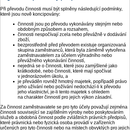
Při převodu činnosti musí být splněny následující podmínky,
které jsou nově koncipovány:
činnosti jsou po převodu vykonávány stejným nebo
obdobným způsobem a rozsahem,
činnosti nespočívají zcela nebo převážně v dodávání
zboží,
bezprostředně před převodem existuje organizovaná
skupina zaměstnanců, která byla záměrně vytvořena
zaměstnavatelem za účelem výhradního nebo
převážného vykonávání činností,
nejedná se o činnosti, které jsou zamýšlené jako
krátkodobé, nebo činnosti, které mají spočívat
v jednorázovém úkolu, a
je převáděn rovněž hmotný majetek, popřípadě právo
jeho užívání nebo požívání nedochází-li k převodu
jeho vlastnictví, je-li tento majetek s ohledem
na charakter činností pro jejich výkon zásadní.
Za činnost zaměstnavatele se pro tyto účely považují zejména
činnosti související se zajištěním výroby nebo poskytováním
služeb a obdobná činnost podle zvláštních právních předpisů,
které právnická nebo fyzická osoba provádí v zařízeních
určených pro tyto činnosti nebo na místech obvyklých pro jejich