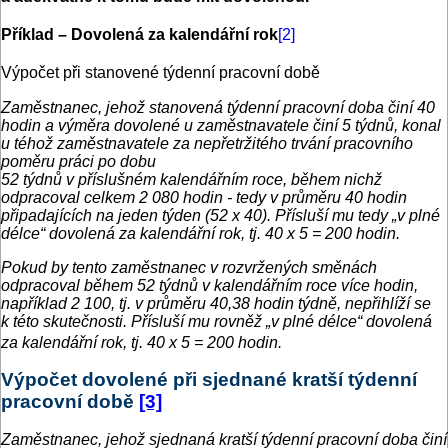
Příklad – Dovolená za kalendářní rok
[2]
Výpočet při stanovené týdenní pracovní době
Zaměstnanec, jehož stanovená týdenní pracovní doba činí 40
hodin a výměra dovolené u zaměstnavatele činí 5 týdnů, konal
u téhož zaměstnavatele za nepřetržitého trvání pracovního
poměru práci po dobu
52 týdnů v příslušném kalendářním roce, během nichž
odpracoval celkem 2 080 hodin - tedy v průměru 40 hodin
připadajících na jeden týden (52 x 40). Přísluší mu tedy „v plné
délce“ dovolená za kalendářní rok, tj. 40 x 5 = 200 hodin.
Pokud by tento zaměstnanec v rozvržených směnách
odpracoval během 52 týdnů v kalendářním roce více hodin,
například 2 100, tj. v průměru 40,38 hodin týdně, nepřihlíží se
k této skutečnosti. Přísluší mu rovněž „v plné délce“ dovolená
za kalendářní rok, tj. 40 x 5 = 200 hodin.
Výpočet dovolené při sjednané kratší týdenní
pracovní době
[3]
Zaměstnanec, jehož sjednaná kratší týdenní pracovní doba činí