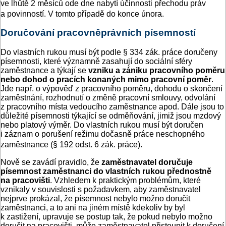
ve lhůtě 2 měsíců ode dne nabytí účinnosti přechodu práv
a povinností. V tomto případě do konce února.
Doručování pracovněprávních písemností
Do vlastních rukou musí být podle § 334 zák. práce doručeny
písemnosti, které významně zasahují do sociální sféry
zaměstnance a týkají se
vzniku a zániku pracovního poměru
nebo dohod o pracích
konaných mimo pracovní poměr
.
Jde např. o výpověď z pracovního poměru, dohodu o skončení
zaměstnání, rozhodnutí o změně pracovní smlouvy, odvolání
z pracovního místa vedoucího zaměstnance apod. Dále jsou to
důležité písemnosti týkající se odměňování, jimiž jsou mzdový
nebo platový výměr. Do vlastních rukou musí být doručen
i záznam o porušení režimu dočasně práce neschopného
zaměstnance (§ 192 odst. 6 zák. práce).
Nově se zavádí pravidlo, že
zaměstnavatel doručuje
písemnost zaměstnanci do vlastních rukou přednostně
na pracovišti
. Vzhledem k praktickým problémům, které
vznikaly v souvislosti s požadavkem, aby zaměstnavatel
nejprve prokázal, že písemnost nebylo možno doručit
zaměstnanci, a to ani na jiném místě kdekoliv by byl
k zastižení, upravuje se postup tak, že pokud nebylo možno
doručit na pracovišti, může zaměstnavatel přistoupit k doručení