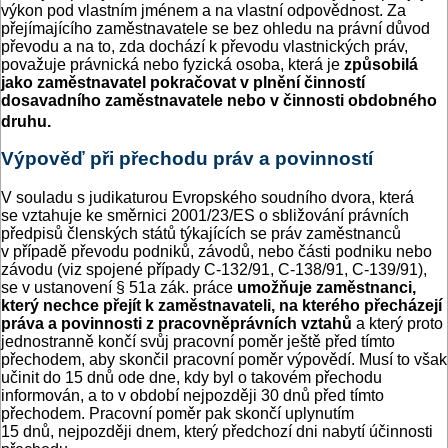
výkon pod vlastním jménem a na vlastní odpovědnost. Za
přejímajícího zaměstnavatele se bez ohledu na právní důvod
převodu a na to, zda dochází k převodu vlastnických práv,
považuje právnická nebo fyzická osoba, která je
způsobilá
jako zaměstnavatel pokračovat v plnění činností
dosavadního zaměstnavatele nebo v činnosti obdobného
druhu.
Výpověď při přechodu práv a povinností
V souladu s judikaturou Evropského soudního dvora, která
se vztahuje ke směrnici 2001/23/ES o sbližování právních
předpisů členských států týkajících se práv zaměstnanců
v případě převodu podniků, závodů, nebo části podniku nebo
závodu (viz spojené případy C-132/91, C-138/91, C-139/91),
se v ustanovení § 51a zák. práce
umožňuje zaměstnanci,
který nechce přejít k zaměstnavateli, na kterého přecházejí
práva a povinnosti z pracovněprávních vztahů
a který proto
jednostranně končí svůj pracovní poměr ještě před tímto
přechodem, aby skončil pracovní poměr výpovědí. Musí to však
učinit do 15 dnů ode dne, kdy byl o takovém přechodu
informován, a to v období nejpozději 30 dnů před tímto
přechodem. Pracovní poměr pak skončí uplynutím
15 dnů, nejpozději dnem, který předchozí dni nabytí účinnosti