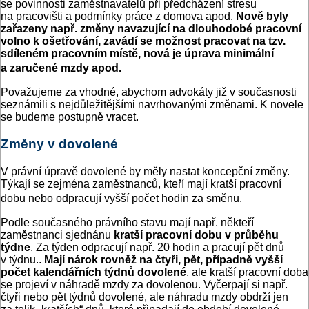
se povinnosti zaměstnavatelů při předcházení stresu
na pracovišti a podmínky práce z domova apod.
Nově byly
zařazeny např. změny navazující na dlouhodobé pracovní
volno k ošetřování, zavádí se možnost pracovat na tzv.
sdíleném pracovním místě, nová je úprava minimální
a zaručené mzdy apod.
Považujeme za vhodné, abychom advokáty již v současnosti
seznámili s nejdůležitějšími navrhovanými změnami. K novele
se budeme postupně vracet.
Změny v dovolené
V právní úpravě dovolené by měly nastat koncepční změny.
Týkají se zejména zaměstnanců, kteří mají kratší pracovní
dobu nebo odpracují vyšší počet hodin za směnu.
Podle současného právního stavu mají např. někteří
zaměstnanci sjednánu
kratší pracovní dobu v průběhu
týdne
. Za týden odpracují např. 20 hodin a pracují pět dnů
v týdnu..
Mají nárok rovněž na čtyři, pět, případně vyšší
počet kalendářních týdnů dovolené
, ale kratší pracovní doba
se projeví v náhradě mzdy za dovolenou. Vyčerpají si např.
čtyři nebo pět týdnů dovolené, ale náhradu mzdy obdrží jen