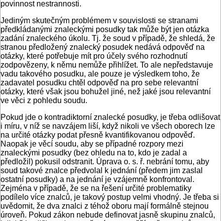
povinnost nestrannosti.
Jediným skutečným problémem v souvislosti se stranami
předkládanými znaleckými posudky tak může být jen otázka
zadání znaleckého úkolu. Tj. že soud v případě, že shledá, že
stranou předložený znalecký posudek nedává odpověď na
otázky, které potřebuje mít pro účely svého rozhodnutí
zodpovězeny, k němu nemůže přihlížet. To ale nepředstavuje
vadu takového posudku, ale pouze je výsledkem toho, že
zadavatel posudku chtěl odpověď na pro sebe relevantní
otázky, které však jsou bohužel jiné, než jaké jsou relevantní
ve věci z pohledu soudu.
Pokud jde o kontradiktorní znalecké posudky, je třeba odlišovat
i míru, v níž se navzájem liší, když nikoli ve všech oborech lze
na určité otázky podat přesně kvantifikovanou odpověď.
Naopak je věcí soudu, aby se případné rozpory mezi
znaleckými posudky (bez ohledu na to, kdo je zadal a
předložil) pokusil odstranit. Úprava o. s. ř. nebrání tomu, aby
soud takové znalce předvolal k jednání (předem jim zaslal
ostatní posudky) a na jednání je vzájemně konfrontoval.
Zejména v případě, že se na řešení určité problematiky
podílelo více znalců, je takový postup velmi vhodný. Je třeba si
uvědomit, že dva znalci z téhož oboru mají formálně stejnou
úroveň. Pokud zákon nebude definovat jasně skupinu znalců,