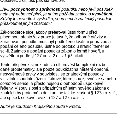
Odstavec 2 cit. ust. pak stanoví, že:
„
Je-li
pochybnost o správnosti
posudku nebo je-li posudek
nejasný nebo neúplný, je nutno požádat znalce o
vysvětlení
.
Kdyby to nevedlo k výsledku, soud nechá znalecký posudek
přezkoumat jiným znalcem.
“
Zákonodárce sice jakoby preferoval ústní formu před
písemnou, přestože z praxe je jasné, že odborné otázky a
zpracování posudku musí být podloženo kvalitní přípravou a
podání celého posudku ústně do protokolu hraničí téměř se
sci-fi. Zatímco u podání posudku zákon o formě hovoří, u
vysvětlení podle § 127 odst. 2 o. s. ř. již nikoli.
Tento příspěvek si neklade za cíl provést komplexní rozbor
dané problematiky, ale pouze poukázat na některé obecné,
nesystémové prvky v souvislosti se znaleckými posudky
v civilním soudním řízení. Takové, které jsou zjevné ze samého
common sense,
a přesto nejsou dlouhodobě uspokojivě
řešeny. V souvislosti s případným přijetím nového zákona o
znalcích by proto mělo dojít ani ne tak ke zrušení § 127a o. s. ř.,
ale spíše k celkové revizi § 127 a 127a o. s. ř.
Autor je soudcem Krajského soudu v Praze.