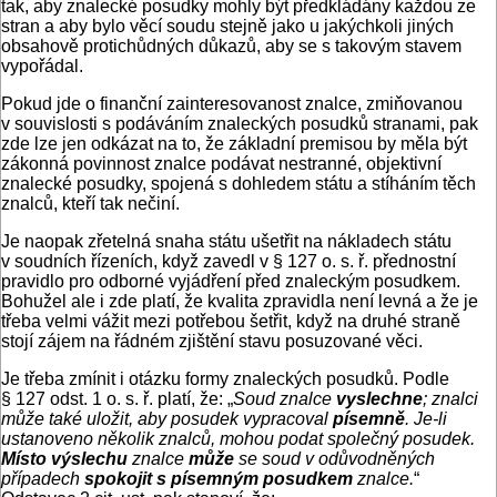
tak, aby znalecké posudky mohly být předkládány každou ze
stran a aby bylo věcí soudu stejně jako u jakýchkoli jiných
obsahově protichůdných důkazů, aby se s takovým stavem
vypořádal.
Pokud jde o finanční zainteresovanost znalce, zmiňovanou
v souvislosti s podáváním znaleckých posudků stranami, pak
zde lze jen odkázat na to, že základní premisou by měla být
zákonná povinnost znalce podávat nestranné, objektivní
znalecké posudky, spojená s dohledem státu a stíháním těch
znalců, kteří tak nečiní.
Je naopak zřetelná snaha státu ušetřit na nákladech státu
v soudních řízeních, když zavedl v § 127 o. s. ř. přednostní
pravidlo pro odborné vyjádření před znaleckým posudkem.
Bohužel ale i zde platí, že kvalita zpravidla není levná a že je
třeba velmi vážit mezi potřebou šetřit, když na druhé straně
stojí zájem na řádném zjištění stavu posuzované věci.
Je třeba zmínit i otázku formy znaleckých posudků. Podle
§ 127 odst. 1 o. s. ř. platí, že: „
Soud znalce
vyslechne
; znalci
může také uložit, aby posudek vypracoval
písemně
. Je-li
ustanoveno několik znalců, mohou podat společný posudek.
Místo výslechu
znalce
může
se soud v odůvodněných
případech
spokojit s písemným posudkem
znalce.
“