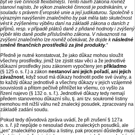
být ve své činnosti flexibilnější. Tento návrh zákona rovněž
stanoví najisto, že výkon znalecké činnosti je podnikáním, v
souladu s právem Evropské unie a její judikaturou. Společně s
výrazným navýšením znalečného by pak měla tato skutečnost
vést k zvýšenému výběru daní na základě zákona o daních z
příjmů, resp. v případě plátců daně z přidané hodnoty i zvýšený
výběr této daně podle příslušného zákona. V návaznosti na
zvýšení znalečného lze rovněž očekávat, že dojde k
následné
směně finančních prostředků za jiné produkty
.
“
Předně je nutné konstatovat, že jako důkaz mohou sloužit
všechny prostředky, jimiž lze zjistit stav věci a že jednotlivé
důkazní prostředky jsou zákonem vypočteny jen
příkladmo
(§ 125 o. s. ř.) a zákon
nestanoví ani jejich pořadí, ani jejich
závažnost
, když soud má důkazy hodnotit podle své úvahy, a
to každý důkaz jednotlivě a všechny důkazy v jejich vzájemné
souvislosti a přitom pečlivě přihlížet ke všemu, co vyšlo za
řízení najevo (§ 132 o. s. ř.). Jednotlivé důkazy tedy nemají
předem stanovenou důkazní sílu, tj. ani tzv. soukromé listiny
nemohou mít nižší váhu než znalecký posudek, zpracovaný na
základě zadání soudu.
Pokud tedy důvodová zpráva uvádí, že při zrušení § 127a
o. s. ř. již nepůjde o nesoulad dvou znaleckých posudků, ale
„jen“ znaleckého posudku a listiny, pak procesní důsledky musí