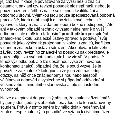
jejichž kvalifikace je považována za vyšší než u znalců
ostatních, pak ani tzv. revizní posudek nic nepřináší, neboť je
pouze názorem třetího znalce se stejnou kvalifikační a
odbornou úrovní. Výjimkou jsou pouze specializovaná odborná
pracoviště, která např. mají k dispozici takové technické
vybavení, kterým znalci v daném oboru běžně nedisponují. Ale
ani v takovém případě technicky vzato nejde nutně o vyšší
odbornost ale o přístup k “lepším“
prostředkům
pro splnění
znaleckého úkolu. Znalecké ústavy zpravidla podávají svůj
posudek jako výsledek projednání v kolegiu znalců, kteří jsou
v daném znaleckém ústavu sdruženi. Akceptování takového
závěru coby revizního znaleckého posudku pak představuje
pouze přijetí za své pořekadla „víc hlav víc ví“. V podstatě
téhož výsledku pak ale lze dosáhnout výše zmiňovanou
konfrontací znalců, případně tím, že je soud vyzve, že je
považuje za znalecké kolegium a že jsou zde následující
otázky, na něž chce znát jednomyslnou nebo alespoň
většinovou odpověď a vyslechne si případně odůvodnění
většinového i minoritního stanoviska a toto si následně
vyhodnotí.
Nelze akceptovat dogmatický přístup, že znalec v řízení může
být jen jeden, jediný s absolutní pravdou, a to ten ustanovený
soudem. Právě v tomto směru by mělo dojít k redefinování
znalce, resp. znaleckých posudků ve vztahu k civilnímu řízení