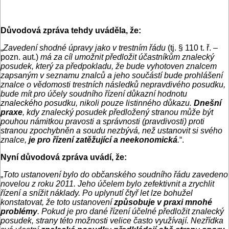
Důvodová zpráva tehdy uváděla, že:
„
Zavedení shodné úpravy jako v trestním řádu
(tj. § 110 t. ř. –
pozn. aut.)
má za cíl umožnit předložit účastníkům znalecký
posudek, který za předpokladu, že bude vyhotoven znalcem
zapsaným v seznamu znalců a jeho součástí bude prohlášení
znalce o vědomosti trestních následků nepravdivého posudku,
bude mít pro účely soudního řízení důkazní hodnotu
znaleckého posudku, nikoli pouze listinného důkazu.
Dnešní
praxe
, kdy znalecký posudek předložený stranou může být
pouhou námitkou pravosti a správnosti (pravdivosti) proti
stranou zpochybněn a soudu nezbývá, než ustanovit si svého
znalce,
je pro řízení zatěžující a neekonomická
.
“.
Nyní důvodová zpráva uvádí, že:
„
Toto ustanovení bylo do občanského soudního řádu zavedeno
novelou z roku 2011. Jeho účelem bylo zefektivnit a zrychlit
řízení a snížit náklady. Po uplynutí čtyř let lze bohužel
konstatovat, že toto ustanovení
způsobuje v praxi mnohé
problémy
. Pokud je pro dané řízení účelné předložit znalecký
posudek, strany této možnosti velice často využívají. Nezřídka