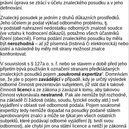
právní úprava se ztrácí v účelu znaleckého posudku a v jeho
definování.
Znalecký posudek je jedním z druhů důkazních prostředků.
Jeho účelem je podat výklad odborného problému, tj.
v podstatě nahrazení nedostatku odborných znalostí soudce
(ve vztahu k hodnocení důkazů), potažmo všech účastníků
řízení (obecně). Forma podání znaleckého posudku by měla
být
nerozhodná
– ať již písemná (listinná či elektronická) nebo
ústní a následně by měly mít strany možnost znalce
konfrontovat.
V souvislosti s § 127a o. s. ř. nebo se stavem v době před jeho
přijetím bývá používán k označení stranami předkládaných
znaleckých posudků pojem „
soukromá expertíza
“. Domnívám
se, že jde o pojem
zavádějící
v případě, kdy je určitý výsledek
odborné činnosti prezentován subjektem, jíž stát dal k takové
činnosti
licenci
a ze zákona ji zavázal k tomu, aby takovou
činnost vykonávala
nestranně
. Pak ale nemůže být rozhodné,
na základě čí žádosti (státu, soudu, fyzické osoby atd.) své
vyjádření v oblasti své odbornosti podala. Pojem soukromé
expertízy tedy nemůže dopadat na posudky podané státem
aprobovanými znalci a může se týkat jen všech ostatních
subjektů, které podávají odborné vyjádření (tj. tvrdí svou
odbornost), ale chybí jim ona státní licence a netíží je zákonná