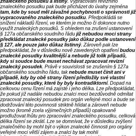
znaleckého posudku a listiny
. Vypracování revizního
znaleckého posudku pak bude přicházet do úvahy zejména
tam, kde by soud měl závažné pochybnosti o správnosti již
vypracovaného znaleckého posudku
. Předpokládá se
snížení nákladů řízení, ve kterém je možno či dokonce nutno
využít znaleckých posudků. S ohledem na zrušení ustanovení
§ 127a občanského soudního řádu
již nebudou moci strany
předkládat znalecké posudky jako důkaz podle ustanovení
§ 127, ale pouze jako důkaz listinný
. Zároveň pak lze
předpokládat, že v důsledku nově zavedených opatření
budou
znalecké posudky kvalitnější a nebude již tolik případů,
kdy si soudce bude muset nechávat zpracovat revizní
znalecký posudek
. Právě v souvislosti se zrušením § 127a
občanského soudního řádu, tak
nebude muset činit ani v
případě, kdy by obě strany řízení předložily své vlastní
znalecké posudky, které by byly kontradiktorní
. Dopad na
celkovou cenu řízení má zajisté i jeho délka. Lze předpokládat,
že pokud již nadále nebudou znalci moci bezdůvodně odmítat
zpracovat znalecký posudek pro orgán veřejné moci a bude se
dodržování této povinnosti striktně hlídat a zároveň nebude
možno (kromě zcela výjimečných případů) opakovaně
prodlužovat lhůtu pro zpracování znaleckého posudku, celková
délka řízení se zkrátí. Lze se domnívat, že v důsledku zvýšení
znalečného by mohl být o výkon znalecké činnosti pro orgány
veřejné moci větší zájem a znalci by tak mohli