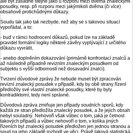
ale být zásadně stejné jako u rozporu mezi dvěma znaleckými
posudky, resp. při rozporu mezi jakýmikoli dvěma (či více)
obsahově protichůdnými důkazy.
Soudu tak jako tak nezbyde, než aby se s takovou situací
vypořádal, a to:
- buď v rámci hodnocení důkazů, pokud lze na základě
pravidel formální logiky některé závěry vyplývající z určitého
důkazu vyvrátit,
- anebo doplněním dokazování (primárně konfrontací znalců a
až následně případně revizním znaleckým posudkem od
subjektu s vyšší odborností než dosavadní znalci).
Tvrzení důvodové zprávy že nebude muset být zpracován
revizní znalecký posudek v případě, kdy by obě strany řízení
předložily své vlastní znalecké posudky, které by byly
kontradiktorní, tedy není správné.
Důvodová zpráva zmiňuje jen případy soudních sporů, kdy
každá ze stran předložila znalecký posudek, a že jejich obsah
nebyl souladný. Nehovoří však vůbec o tom, jaká je četnost
takových případů a vůbec nehovoří o tom, v kolika jiných
řízeních byl znalecký posudek předložen jen jednou stranou a
soud na jeho základě rozhodl ve věci. Právě taková statistická