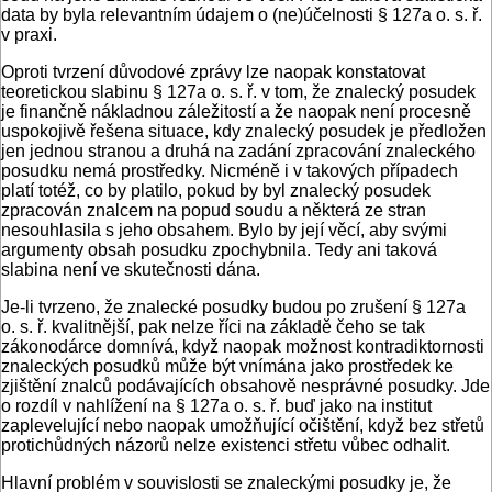
data by byla relevantním údajem o (ne)účelnosti § 127a o. s. ř.
v praxi.
Oproti tvrzení důvodové zprávy lze naopak konstatovat
teoretickou slabinu § 127a o. s. ř. v tom, že znalecký posudek
je finančně nákladnou záležitostí a že naopak není procesně
uspokojivě řešena situace, kdy znalecký posudek je předložen
jen jednou stranou a druhá na zadání zpracování znaleckého
posudku nemá prostředky. Nicméně i v takových případech
platí totéž, co by platilo, pokud by byl znalecký posudek
zpracován znalcem na popud soudu a některá ze stran
nesouhlasila s jeho obsahem. Bylo by její věcí, aby svými
argumenty obsah posudku zpochybnila. Tedy ani taková
slabina není ve skutečnosti dána.
Je-li tvrzeno, že znalecké posudky budou po zrušení § 127a
o. s. ř. kvalitnější, pak nelze říci na základě čeho se tak
zákonodárce domnívá, když naopak možnost kontradiktornosti
znaleckých posudků může být vnímána jako prostředek ke
zjištění znalců podávajících obsahově nesprávné posudky. Jde
o rozdíl v nahlížení na § 127a o. s. ř. buď jako na institut
zaplevelující nebo naopak umožňující očištění, když bez střetů
protichůdných názorů nelze existenci střetu vůbec odhalit.
Hlavní problém v souvislosti se znaleckými posudky je, že