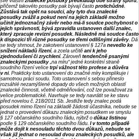
své vlastní
znalecké posudky předkládají obě strany sporu
,
přičemž takovéto posudky pak bývají často
protichůdné
.
Zůstává tak opět na soudci, aby tyto dva znalecké
posudky zvážil a pokud není na jejich základě možno
učinit jednoznačný závěr nebo má-li soudce pochybnost o
jejich správnosti, bývá zpravidla ustanoven další znalec,
který zpracuje revizní posudek. Následně má soudce často
k dispozici tři různé posudky se třemi odlišnými závěry
. Dá
se tedy shrnout, že zakotvení ustanovení § 127a
nevedlo ke
snížení nákladů řízení
, a zcela určitě
ani k jeho
zjednodušení či zrychlení
. Zároveň
tendenčně psanými
znaleckými posudky
„na míru“ jedné konkrétní straně
soudního řízení velice
trpí vážnost této profese a důvěra
v ni
. Prakticky toto ustanovení do značné míry komplikuje i
samotnou práci soudu. Toto ustanovení s sebou přineslo
rozsáhlé nezamýšlené dopady do všech možných oblastí
znalecké činnosti, včetně odměňování, což lze považovat za
velice problematické. Navrhuje se tedy navrátit se ke stavu
před novelou č. 218/2011 Sb. Jestliže tedy znalec podá
posudek mimo řízení na základě žádosti účastníka, nebude se
jednat o provedení důkazu znaleckým posudkem ve smyslu
§ 127 občanského soudního řádu, nýbrž o
důkaz listinou
podle § 129 občanského soudního řádu.
I v tomto případě
může dojít k nesouladu těchto dvou důkazů, nebude se
však již jednat o nesoulad dvou znaleckých posudků, ale