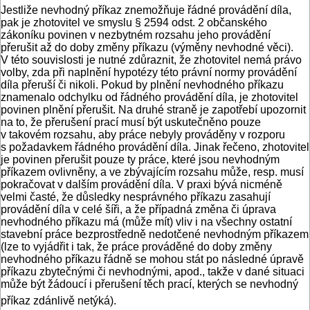
Jestliže nevhodný příkaz znemožňuje řádné provádění díla,
pak je zhotovitel ve smyslu § 2594 odst. 2 občanského
zákoníku povinen v nezbytném rozsahu jeho provádění
přerušit až do doby změny příkazu (výměny nevhodné věci).
V této souvislosti je nutné zdůraznit, že zhotovitel nemá právo
volby, zda při naplnění hypotézy této právní normy provádění
díla přeruší či nikoli. Pokud by plnění nevhodného příkazu
znamenalo odchylku od řádného provádění díla, je zhotovitel
povinen plnění přerušit. Na druhé straně je zapotřebí upozornit
na to, že přerušení prací musí být uskutečněno pouze
v takovém rozsahu, aby práce nebyly prováděny v rozporu
s požadavkem řádného provádění díla. Jinak řečeno, zhotovitel
je povinen přerušit pouze ty práce, které jsou nevhodným
příkazem ovlivněny, a ve zbývajícím rozsahu může, resp. musí
pokračovat v dalším provádění díla. V praxi bývá nicméně
velmi časté, že důsledky nesprávného příkazu zasahují
provádění díla v celé šíři, a že případná změna či úprava
nevhodného příkazu má (může mít) vliv i na všechny ostatní
stavební práce bezprostředně nedotčené nevhodným příkazem
(lze to vyjádřit i tak, že práce prováděné do doby změny
nevhodného příkazu řádně se mohou stát po následné úpravě
příkazu zbytečnými či nevhodnými, apod., takže v dané situaci
může být žádoucí i přerušení těch prací, kterých se nevhodný
příkaz zdánlivě netýká).