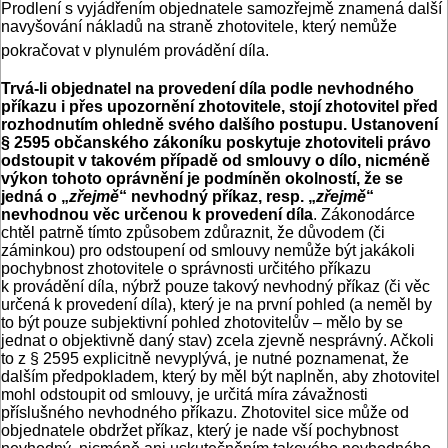
Prodlení s vyjádřením objednatele samozřejmě znamená další
navyšování nákladů na straně zhotovitele, který nemůže
pokračovat v plynulém provádění díla.
Trvá-li objednatel na provedení díla podle nevhodného
příkazu i přes upozornění zhotovitele, stojí zhotovitel před
rozhodnutím ohledně svého dalšího postupu. Ustanovení
§ 2595 občanského zákoníku poskytuje zhotoviteli právo
odstoupit v takovém případě od smlouvy o dílo, nicméně
výkon tohoto oprávnění je podmíněn okolností, že se
jedná o „
zřejmě
“ nevhodný příkaz, resp. „
zřejmě
“
nevhodnou věc určenou k provedení díla
. Zákonodárce
chtěl patrně tímto způsobem zdůraznit, že důvodem (či
záminkou) pro odstoupení od smlouvy nemůže být jakákoli
pochybnost zhotovitele o správnosti určitého příkazu
k provádění díla, nýbrž pouze takový nevhodný příkaz (či věc
určená k provedení díla), který je na první pohled (a neměl by
to být pouze subjektivní pohled zhotovitelův – mělo by se
jednat o objektivně daný stav) zcela zjevně nesprávný. Ačkoli
to z § 2595 explicitně nevyplývá, je nutné poznamenat, že
dalším předpokladem, který by měl být naplněn, aby zhotovitel
mohl odstoupit od smlouvy, je určitá míra závažnosti
příslušného nevhodného příkazu. Zhotovitel sice může od
objednatele obdržet příkaz, který je nade vší pochybnost