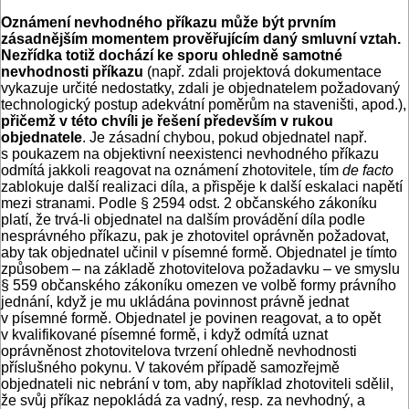
Oznámení nevhodného příkazu může být prvním
zásadnějším momentem prověřujícím daný smluvní vztah.
Nezřídka totiž dochází ke sporu ohledně samotné
nevhodnosti příkazu
(např. zdali projektová dokumentace
vykazuje určité nedostatky, zdali je objednatelem požadovaný
technologický postup adekvátní poměrům na staveništi, apod.),
přičemž v této chvíli je řešení především v rukou
objednatele
. Je zásadní chybou, pokud objednatel např.
s poukazem na objektivní neexistenci nevhodného příkazu
odmítá jakkoli reagovat na oznámení zhotovitele, tím
de facto
zablokuje další realizaci díla, a přispěje k další eskalaci napětí
mezi stranami. Podle § 2594 odst. 2 občanského zákoníku
platí, že trvá-li objednatel na dalším provádění díla podle
nesprávného příkazu, pak je zhotovitel oprávněn požadovat,
aby tak objednatel učinil v písemné formě. Objednatel je tímto
způsobem – na základě zhotovitelova požadavku – ve smyslu
§ 559 občanského zákoníku omezen ve volbě formy právního
jednání, když je mu ukládána povinnost právně jednat
v písemné formě. Objednatel je povinen reagovat, a to opět
v kvalifikované písemné formě, i když odmítá uznat
oprávněnost zhotovitelova tvrzení ohledně nevhodnosti
příslušného pokynu. V takovém případě samozřejmě
objednateli nic nebrání v tom, aby například zhotoviteli sdělil,
že svůj příkaz nepokládá za vadný, resp. za nevhodný, a