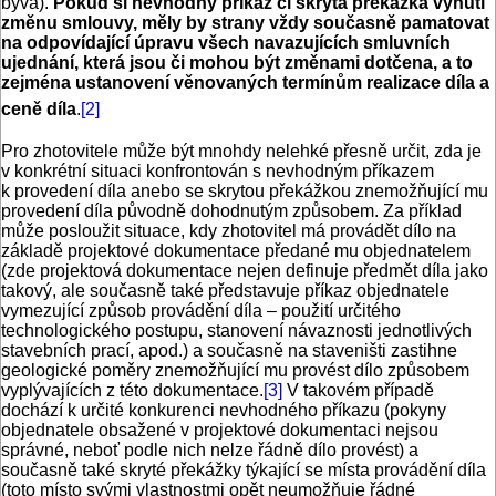
bývá).
Pokud si nevhodný příkaz či skrytá překážka vynutí
změnu smlouvy, měly by strany vždy současně pamatovat
na odpovídající úpravu všech navazujících smluvních
ujednání, která jsou či mohou být změnami dotčena, a to
zejména ustanovení věnovaných termínům realizace díla a
ceně díla
.
[2]
Pro zhotovitele může být mnohdy nelehké přesně určit, zda je
v konkrétní situaci konfrontován s nevhodným příkazem
k provedení díla anebo se skrytou překážkou znemožňující mu
provedení díla původně dohodnutým způsobem. Za příklad
může posloužit situace, kdy zhotovitel má provádět dílo na
základě projektové dokumentace předané mu objednatelem
(zde projektová dokumentace nejen definuje předmět díla jako
takový, ale současně také představuje příkaz objednatele
vymezující způsob provádění díla – použití určitého
technologického postupu, stanovení návaznosti jednotlivých
stavebních prací, apod.) a současně na staveništi zastihne
geologické poměry znemožňující mu provést dílo způsobem
vyplývajících z této dokumentace.
[3]
V takovém případě
dochází k určité konkurenci nevhodného příkazu (pokyny
objednatele obsažené v projektové dokumentaci nejsou
správné, neboť podle nich nelze řádně dílo provést) a
současně také skryté překážky týkající se místa provádění díla
(toto místo svými vlastnostmi opět neumožňuje řádné