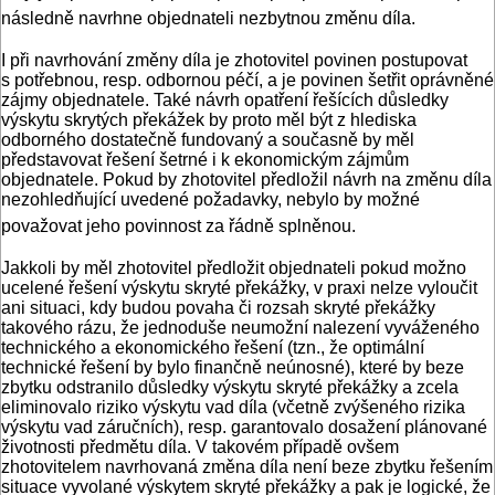
následně navrhne objednateli nezbytnou změnu díla.
I při navrhování změny díla je zhotovitel povinen postupovat
s potřebnou, resp. odbornou péčí, a je povinen šetřit oprávněné
zájmy objednatele. Také návrh opatření řešících důsledky
výskytu skrytých překážek by proto měl být z hlediska
odborného dostatečně fundovaný a současně by měl
představovat řešení šetrné i k ekonomickým zájmům
objednatele. Pokud by zhotovitel předložil návrh na změnu díla
nezohledňující uvedené požadavky, nebylo by možné
považovat jeho povinnost za řádně splněnou.
Jakkoli by měl zhotovitel předložit objednateli pokud možno
ucelené řešení výskytu skryté překážky, v praxi nelze vyloučit
ani situaci, kdy budou povaha či rozsah skryté překážky
takového rázu, že jednoduše neumožní nalezení vyváženého
technického a ekonomického řešení (tzn., že optimální
technické řešení by bylo finančně neúnosné), které by beze
zbytku odstranilo důsledky výskytu skryté překážky a zcela
eliminovalo riziko výskytu vad díla (včetně zvýšeného rizika
výskytu vad záručních), resp. garantovalo dosažení plánované
životnosti předmětu díla. V takovém případě ovšem
zhotovitelem navrhovaná změna díla není beze zbytku řešením
situace vyvolané výskytem skryté překážky a pak je logické, že