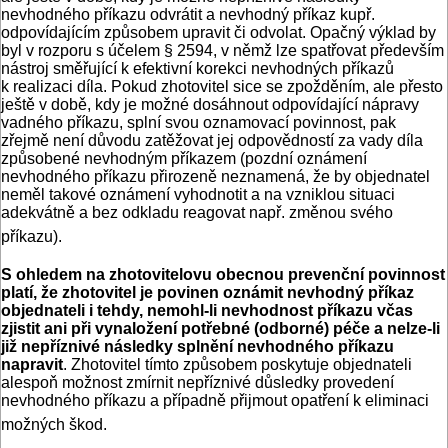
nevhodného příkazu odvrátit a nevhodný příkaz kupř.
odpovídajícím způsobem upravit či odvolat. Opačný výklad by
byl v rozporu s účelem § 2594, v němž lze spatřovat především
nástroj směřující k efektivní korekci nevhodných příkazů
k realizaci díla. Pokud zhotovitel sice se zpožděním, ale přesto
ještě v době, kdy je možné dosáhnout odpovídající nápravy
vadného příkazu, splní svou oznamovací povinnost, pak
zřejmě není důvodu zatěžovat jej odpovědností za vady díla
způsobené nevhodným příkazem (pozdní oznámení
nevhodného příkazu přirozeně neznamená, že by objednatel
neměl takové oznámení vyhodnotit a na vzniklou situaci
adekvátně a bez odkladu reagovat např. změnou svého
příkazu).
S ohledem na zhotovitelovu obecnou prevenční povinnost
platí, že zhotovitel je povinen oznámit nevhodný příkaz
objednateli i tehdy, nemohl-li nevhodnost příkazu včas
zjistit ani při vynaložení potřebné (odborné) péče a nelze-li
již nepříznivé následky splnění nevhodného příkazu
napravit
. Zhotovitel tímto způsobem poskytuje objednateli
alespoň možnost zmírnit nepříznivé důsledky provedení
nevhodného příkazu a případně přijmout opatření k eliminaci
možných škod.