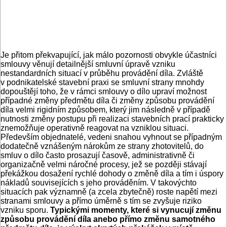
Je přitom překvapující, jak málo pozornosti obvykle účastníci
smlouvy věnují detailnější smluvní úpravě vzniku
nestandardních situací v průběhu provádění díla. Zvláště
v podnikatelské stavební praxi se smluvní strany mnohdy
dopouštějí toho, že v rámci smlouvy o dílo upraví možnost
případné změny předmětu díla či změny způsobu provádění
díla velmi rigidním způsobem, který jim následně v případě
nutnosti změny postupu při realizaci stavebních prací prakticky
znemožňuje operativně reagovat na vzniklou situaci.
Především objednatelé, vedeni snahou vyhnout se případným
dodatečně vznášeným nárokům ze strany zhotovitelů, do
smluv o dílo často prosazují časově, administrativně či
organizačně velmi náročné procesy, jež se později stávají
překážkou dosažení rychlé dohody o změně díla a tím i úspory
nákladů souvisejících s jeho prováděním. V takovýchto
situacích pak významně (a zcela zbytečně) roste napětí mezi
stranami smlouvy a přímo úměrně s tím se zvyšuje riziko
vzniku sporu.
Typickými momenty, které si vynucují změnu
způsobu provádění díla anebo přímo změnu samotného