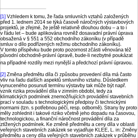
[1]
Vzhledem k tomu, že řada smluvních vztahů založených
před 1. lednem 2014 se týká časově náročných výstavbových
projektů, je zřejmé, že ještě relativně dlouhou dobu – a to i
v řádu let – bude aplikována rovněž dosavadní právní úprava
obsažená v § 551 a 552 obchodního zákoníku (v případě
smluv o dílo podřízených režimu obchodního zákoníku).
V tomto příspěvku bude proto pozornost zčásti věnována též
původní obchodně-právní úpravě, bude-li nezbytné poukázat
na případné rozdíly mezi nynější a předchozí právní úpravou.
[2]
Změna předmětu díla či způsobu provedení díla má často
vliv na řadu dalších aspektů smluvního vztahu. Důsledkem
vynuceného posunutí termínu výstavby tak může být např.
vznik rizika provádění díla v zimním období, tedy za
klimatických podmínek znemožňujících provádění stavebních
prací v souladu s technologickými předpisy či technickými
normami (tzn. s potřebnou péčí, resp. odborně). Strany by proto
měly zohlednit i takové riziko včetně jeho dopadu na časovou,
technologickou, a finanční náročnost provádění díla za
ztížených podmínek. Ke změně předmětu a ceny díla v oblasti
veřejných stavebních zakázek se vyjadřuje KLEE, L. in: Změny
předmětu a ceny díla veřejných stavebních zakázek v průběhu