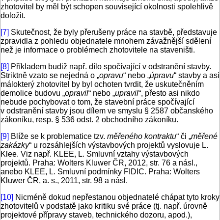
zhotovitel by měl být schopen související okolnosti spolehlivě
doložit.
[7]
Skutečnost, že byly přerušeny práce na stavbě, představuje
zpravidla z pohledu objednatele mnohem závažnější sdělení
než je informace o problémech zhotovitele na staveništi.
[8]
Příkladem budiž např. dílo spočívající v odstranění stavby.
Striktně vzato se nejedná o „
opravu
“ nebo „
úpravu
“ stavby a asi
málokterý zhotovitel by byl ochoten tvrdit, že uskutečněním
demolice budovu „
opravil
“ nebo „
upravil
“, přesto asi nikdo
nebude pochybovat o tom, že stavební práce spočívající
v odstranění stavby jsou dílem ve smyslu § 2587 občanského
zákoníku, resp. § 536 odst. 2 obchodního zákoníku.
[9]
Blíže se k problematice tzv.
měřeného kontraktu
“ či „
měřené
zakázky
“ u rozsáhlejších výstavbových projektů vyslovuje L.
Klee. Viz např. KLEE, L. Smluvní vztahy výstavbových
projektů. Praha: Wolters Kluwer ČR, 2012, str. 76 a násl.,
anebo KLEE, L. Smluvní podmínky FIDIC. Praha: Wolters
Kluwer ČR, a. s., 2011, str. 98 a násl.
[10]
Nicméně dokud nepřestanou objednatelé chápat tyto kroky
zhotovitelů v podstatě jako kritiku své práce (tj. např. úrovně
projektové přípravy staveb, technického dozoru, apod.),