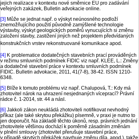
jejich realizace v kontextu nové směrnice EU pro zadávání
veřejných zakázek, Bulletin advokacie online.
[3]
Může se jednat např. o výskyt neúnosného podloží
znemožňujícího použití původně zamýšlené technologie
výstavby, výskyt geologických poměrů vynucujících si změnu
založení stavby, zastižení jiných než projektem předvídaných
konstrukčních vrstev rekonstruované komunikace apod.
[4]
K problematice dodatečných stavebních prací prováděných
v režimu smluvních podmínek FIDIC viz např. KLEE, L.: Změny
a dodatečné stavební práce v kontextu smluvních podmínek
FIDIC. Bulletin advokacie, 2011, 41(7-8), 38-42. ISSN 1210-
6348.
[5]
Blíže k tomuto problému viz např. Chalupová, T.: Kdy má
zhotovitel nárok na uhrazení nesjednaných víceprací? Právní
rádce č. 1-2014, str. 44 a násl.
[6]
Jakkoli zákon neukládá zhotoviteli notifikovat nevhodný
příkaz (ale také skrytou překážku) písemně, v praxi je nutno to
jen doporučit. Na základě těchto úkonů, resp. právních jednání
zhotovitele většinou dochází k poměrně zásadním změnám
v plnění smlouvy (zhotovitel přerušuje stavební práce,
v případě skrytých překážek navrhuje změnu díla, apod.), takže