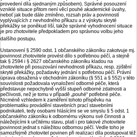
provedení díla sjednaným způsobem). Správné posouzení
vzniklé situace přitom není věcí pouhé akademické úvahy,
neboť jak bude dále zmíněno, rozsah práv a povinností
vyplývajících z nevhodného příkazu a z výskytu skryté
překážky se poněkud liší, takže správné vyhodnocení situace
je pro zhotovitele předpokladem pro správnou volbu jeho
dalšího postupu.
Ustanovení § 2590 odst. 1 občanského zákoníku zakotvuje mj.
povinnost zhotovitele provést dílo s potřebnou péčí, a stejně
tak § 2594 i § 2627 občanského zákoníku kladou na
zhotovitele při posuzování nevhodnosti příkazu, resp. zjištění
skryté překážky, požadavky jednání s potřebnou péčí. Právní
úprava obsažená v obchodním zákoníku (§ 551 a § 552) v této
souvislosti požadovala vynaložení odborné péče, která
představuje nepochybně vyšší stupeň odborné zdatnosti a
pečlivosti, než je tomu v případě „pouhé“ potřebné péče.
Nicméně vzhledem k zaměření tohoto příspěvku na
problematiku provádění stavebních prací stavebními
podnikateli, tedy osobami hlásícími se ve smyslu § 5 odst. 1
občanského zákoníku k odbornému výkonu své činnosti a
náležejícími k určitému stavu, platí i pro takové zhotovitele
povinnost jednat s náležitou odbornou péčí. Vedle toho je
samozřejmě zhotovitel povinen při realizaci díla postupovat též