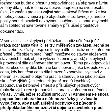
rozhodnout buďto o přesunu odpovědnosti za přípravu návrhu
změny díla (jinak řečeno za úpravu projektu) na svou osobu
(tzn., že změnu projektu zajistí sám – takové řešení může být
mnohdy operativnější a pro objednatele též levnější), anebo
poskytnout zhotoviteli nezbytnou součinnost k tomu, aby mohl
sám zohlednit navrhované změny v příslušné projektové
dokumentaci.
V souvislosti se skrytými překážkami budiž učiněna ještě
krátká poznámka týkající se tzv.
měřených zakázek
. Jedná se
o stavební zakázky, resp. smlouvy o dílo, u nichž nelze předem
přesně určit objem prací (např. množství do stavby uložených
stavebních hmot, objem vytěžené zeminy, apod.) nezbytných
k provedení díla definovaného smlouvou. Tomu pak odpovídá i
konstrukce ceny díla, která je koncipována jako tzv. položková
cena, kdy konečná cena díla hrazená zhotoviteli vychází z
měření skutečného objemu prací a stanovuje se jako součin
skutečně zjištěných jednotek (např. metrů krychlových
zabudované betonové směsi) a příslušných jednotkových
(položkových) cen sjednaných stranami v předem oceněném
výkazu výměr, jež je součástí smlouvy.
[9]
Vzhledem ke shora
popsanému charakteru měřené zakázky je v zásadě
vyloučeno, aby např. zjištění odchylky od původně
předpokládaného množství či objemu stavebních prací