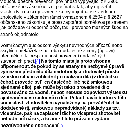
v duchu obecné prevenční povinnosti vyplývající z § 2900
občanského zákoníku, tzn. počínat si tak, aby mj. šetřil
vlastnictví i další oprávněné zájmy objednatele. Jednání
zhotovitele v zákonném rámci vymezeném § 2594 a § 2627
občanského zákoníku je proto zapotřebí poměřovat prizmatem
jak požadavku odborné péče, tak i prevence možných škod na
straně objednatele.
Velmi častým důsledkem výskytu nevhodných příkazů nebo
skrytých překážek je potřeba dodatečné změny (úpravy)
předmětu díla, resp. nutnost provedení dodatečných
stavebních prací.
[4]
Na tomto místě je proto vhodné
připomenout, že pokud by se strany na nezbytné úpravě
vymezení předmětu díla nedohodly a zhotovitel přesto
vzniklou situaci zohlednil při realizaci díla (v důsledku
čehož provede byť jen částečně jiné než smlouvou
sjednané dílo), pak může být takto provedené dílo
považováno za vadné, neboť nebude odpovídat výsledku
sjednanému ve smlouvě o dílo. Pokud navíc budou v této
souvislosti zhotovitelem vynaloženy na provádění díla
dodatečné (tj. smlouvou nepředvídané) náklady za tzv.
vícepráce, pak na zaplacení těchto víceprací zhotovitel
nebude mít nárok, a to ani z titulu práva na vydání
bezdůvodného obohacení
.
[5]