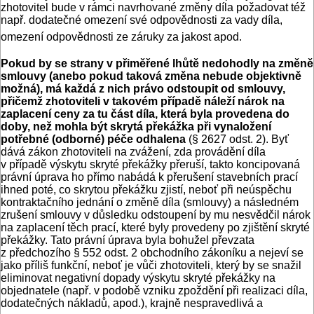
zhotovitel bude v rámci navrhované změny díla požadovat též
např. dodatečné omezení své odpovědnosti za vady díla,
omezení odpovědnosti ze záruky za jakost apod.
Pokud by se strany v přiměřené lhůtě nedohodly na změně
smlouvy (anebo pokud taková změna nebude objektivně
možná), má každá z nich právo odstoupit od smlouvy,
přičemž zhotoviteli v takovém případě náleží nárok na
zaplacení ceny za tu část díla, která byla provedena do
doby, než mohla být skrytá překážka při vynaložení
potřebné (odborné) péče odhalena
(§ 2627 odst. 2). Byť
dává zákon zhotoviteli na zvážení, zda provádění díla
v případě výskytu skryté překážky přeruší, takto koncipovaná
právní úprava ho přímo nabádá k přerušení stavebních prací
ihned poté, co skrytou překážku zjistí, neboť při neúspěchu
kontraktačního jednání o změně díla (smlouvy) a následném
zrušení smlouvy v důsledku odstoupení by mu nesvědčil nárok
na zaplacení těch prací, které byly provedeny po zjištění skryté
překážky. Tato právní úprava byla bohužel převzata
z předchozího § 552 odst. 2 obchodního zákoníku a nejeví se
jako příliš funkční, neboť je vůči zhotoviteli, který by se snažil
eliminovat negativní dopady výskytu skryté překážky na
objednatele (např. v podobě vzniku zpoždění při realizaci díla,
dodatečných nákladů, apod.), krajně nespravedlivá a