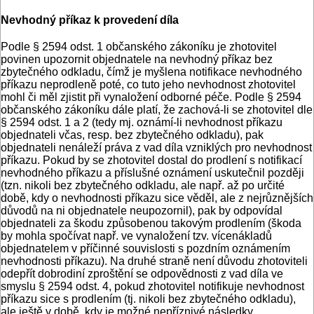
Nevhodný příkaz k provedení díla
Podle § 2594 odst. 1 občanského zákoníku je zhotovitel
povinen upozornit objednatele na nevhodný příkaz bez
zbytečného odkladu, čímž je myšlena notifikace nevhodného
příkazu neprodleně poté, co tuto jeho nevhodnost zhotovitel
mohl či měl zjistit při vynaložení odborné péče. Podle § 2594
občanského zákoníku dále platí, že zachová-li se zhotovitel dle
§ 2594 odst. 1 a 2 (tedy mj. oznámí-li nevhodnost příkazu
objednateli včas, resp. bez zbytečného odkladu), pak
objednateli nenáleží práva z vad díla vzniklých pro nevhodnost
příkazu. Pokud by se zhotovitel dostal do prodlení s notifikací
nevhodného příkazu a příslušné oznámení uskutečnil později
(tzn. nikoli bez zbytečného odkladu, ale např. až po určité
době, kdy o nevhodnosti příkazu sice věděl, ale z nejrůznějších
důvodů na ni objednatele neupozornil), pak by odpovídal
objednateli za škodu způsobenou takovým prodlením (škoda
by mohla spočívat např. ve vynaložení tzv. vícenákladů
objednatelem v příčinné souvislosti s pozdním oznámením
nevhodnosti příkazu). Na druhé straně není důvodu zhotoviteli
odepřít dobrodiní zproštění se odpovědnosti z vad díla ve
smyslu § 2594 odst. 4, pokud zhotovitel notifikuje nevhodnost
příkazu sice s prodlením (tj. nikoli bez zbytečného odkladu),
ale ještě v době, kdy je možné nepříznivé následky