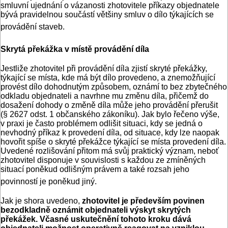
smluvní ujednání o vázanosti zhotovitele příkazy objednatele
bývá pravidelnou součástí většiny smluv o dílo týkajících se
provádění staveb.
Skrytá překážka v místě provádění díla
Jestliže zhotovitel při provádění díla zjistí skryté překážky,
týkající se místa, kde má být dílo provedeno, a znemožňující
provést dílo dohodnutým způsobem, oznámí to bez zbytečného
odkladu objednateli a navrhne mu změnu díla, přičemž do
dosažení dohody o změně díla může jeho provádění přerušit
(§ 2627 odst. 1 občanského zákoníku). Jak bylo řečeno výše,
v praxi je často problémem odlišit situaci, kdy se jedná o
nevhodný příkaz k provedení díla, od situace, kdy lze naopak
hovořit spíše o skryté překážce týkající se místa provedení díla.
Uvedené rozlišování přitom má svůj praktický význam, neboť
zhotovitel disponuje v souvislosti s každou ze zmíněných
situací poněkud odlišným právem a také rozsah jeho
povinností je poněkud jiný.
Jak je shora uvedeno,
zhotovitel je především povinen
bezodkladně oznámit objednateli výskyt skrytých
překážek. Včasné uskutečnění tohoto kroku dává