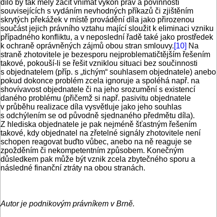
dílo by tak měly začít vnímat výkon práv a povinností
souvisejících s vydáním nevhodných příkazů či zjištěním
skrytých překážek v místě provádění díla jako přirozenou
součást jejich právního vztahu mající sloužit k eliminaci vzniku
případného konfliktu, a v neposlední řadě také jako prostředek
k ochraně oprávněných zájmů obou stran smlouvy.
[10]
Na
straně zhotovitele je bezesporu nejproblematičtějším řešením
takové, pokouší-li se řešit vzniklou situaci bez součinnosti
s objednatelem (příp. s „tichým“ souhlasem objednatele) anebo
pokud dokonce problém zcela ignoruje a spoléhá např. na
shovívavost objednatele či na jeho srozumění s existencí
daného problému (přičemž si např. pasivitu objednatele
v průběhu realizace díla vysvětluje jako jeho souhlas
s odchýlením se od původně sjednaného předmětu díla).
Z hlediska objednatele je pak nejméně šťastným řešením
takové, kdy objednatel na zřetelné signály zhotovitele není
schopen reagovat buďto vůbec, anebo na ně reaguje se
zpožděním či nekompetentním způsobem. Konečným
důsledkem pak může být vznik zcela zbytečného sporu a
následné finanční ztráty na obou stranách.
Autor je podnikovým právníkem v Brně.