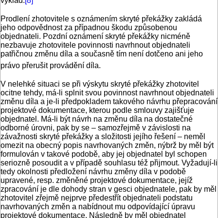
výklad.
[8]
Prodlení zhotovitele s oznámením skryté překážky zakládá
jeho odpovědnost za případnou škodu způsobenou
objednateli. Pozdní oznámení skryté překážky nicméně
nezbavuje zhotovitele povinnosti navrhnout objednateli
patřičnou změnu díla a současně tím není dotčeno ani jeho
právo přerušit provádění díla.
V nelehké situaci se při výskytu skryté překážky zhotovitel
ocitne tehdy, má-li splnit svou povinnost navrhnout objednateli
změnu díla a je-li předpokladem takového návrhu přepracování
projektové dokumentace, kterou podle smlouvy zajišťuje
objednatel. Má-li být návrh na změnu díla na dostatečné
odborné úrovni, pak by se – samozřejmě v závislosti na
závažnosti skryté překážky a složitosti jejího řešení – neměl
omezit na obecný popis navrhovaných změn, nýbrž by měl být
formulován v takové podobě, aby jej objednatel byl schopen
seriozně posoudit a v případě souhlasu též přijmout. Vyžadují-li
tedy okolnosti předložení návrhu změny díla v podobě
upravené, resp. změněné projektové dokumentace, jejíž
zpracování je dle dohody stran v gesci objednatele, pak by měl
zhotovitel zřejmě nejprve předestřít objednateli podstatu
navrhovaných změn a nabídnout mu odpovídající úpravu
projektové dokumentace. Následně by měl objednatel