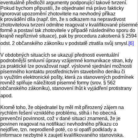
eventuálně předložil argumenty podporující takové tvrzení.
Pokud bychom připustili, že objednatel má právo fakticky
ignorovat upozornění zhotovitele na nevhodný příkaz
k provádění díla (např. tím, že s odkazem na nepravdivost
zhotovitelova tvrzení odmítne reagovat v kvalifikované písemné
formě a postaví tak zhotovitele v případě následného sporu do
krajně nepříznivé situace), pak by procedura zakotvená § 2594
odst. 2 občanského zákoníku v podstatě ztratila svůj smysl.
[6]
V obdobných situacích se ukazují přednosti eventuální
podrobnější smluvní úpravy vzájemné komunikace stran, kdy
za praktické lze považovat např. výslovné sjednání možnosti
písemného kontaktu prostřednictvím stavebního deníku či
s využitím elektronické pošty, která za stanovených podmínek
rovněž splňuje náležitosti písemné formy (srov. § 562
občanského zákoníku), stanovení lhůt k vyjádření protistrany
apod.
Kromě toho, že objednatel by měl mít přirozený zájem na
rychlém řešení vzniklého problému, stíhá i ho obecná
prevenční povinnost, což v dané situaci znamená, že je
povinen reagovat na notifikaci nevhodného příkazu co
nejdříve, tzn. neprodleně poté, co si opatří podklady a
informace nezbytné k zaujetí kvalifikovaného stanoviska.