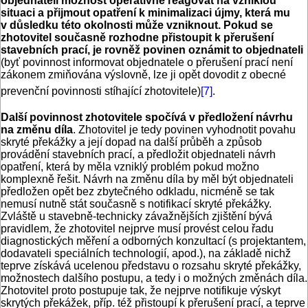
objednateli možnost operativně reagovat na vzniklou
situaci a přijmout opatření k minimalizaci újmy, která mu
v důsledku této okolnosti může vzniknout. Pokud se
zhotovitel současně rozhodne přistoupit k přerušení
stavebních prací, je rovněž povinen oznámit to objednateli
(byť povinnost informovat objednatele o přerušení prací není
zákonem zmiňována výslovně, lze ji opět dovodit z obecné
prevenční povinnosti stíhající zhotovitele)
[7]
.
Další povinnost zhotovitele spočívá v předložení návrhu
na změnu díla
. Zhotovitel je tedy povinen vyhodnotit povahu
skryté překážky a její dopad na další průběh a způsob
provádění stavebních prací, a předložit objednateli návrh
opatření, která by měla vzniklý problém pokud možno
komplexně řešit. Návrh na změnu díla by měl být objednateli
předložen opět bez zbytečného odkladu, nicméně se tak
nemusí nutně stát současně s notifikací skryté překážky.
Zvláště u stavebně-technicky závažnějších zjištění bývá
pravidlem, že zhotovitel nejprve musí provést celou řadu
diagnostických měření a odborných konzultací (s projektantem,
dodavateli speciálních technologií, apod.), na základě nichž
teprve získává ucelenou představu o rozsahu skryté překážky,
možnostech dalšího postupu, a tedy i o možných změnách díla.
Zhotovitel proto postupuje tak, že nejprve notifikuje výskyt
skrytých překážek, příp. též přistoupí k přerušení prací, a teprve