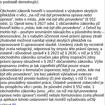
v podstatě demotivující.
Obchodní zákoník hovořil v souvislosti s výskytem skrytých
překážek o věci, „
na níž má být provedena oprava nebo
úprava
“, nebo o místu, „
kde má být dílo provedeno
“ (§ 552
odst. 1). Oproti tomu § 2627 odst. 1 občanského zákoníku již
hovoří toliko o „
místu, kde má být dílo provedeno
“, z čehož by
mohlo být – pouhým srovnáním stávajícího a původního textu –
dovozováno, že s nabytím účinnosti nové právní úpravy ztratil
zhotovitel možnost namítat výskyt skrytých překážek na
opravované či upravované stavbě. Uvedený závěr by nicméně
byl zcela nelogický, odporoval by smyslu této právní úpravy, a
ostatně i důvodové zprávě k § 2623 až § 2630, v níž je § 552
obchodního zákoníku označen jako přímý inspirační zdroj
právní úpravy obsažené v § 2627 občanského zákoníku. Výše
popsanou změnu je tak zapotřebí přičítat pouze snaze
zákonodárce o formulační úspornost, když za „
místo, kde má
být dílo provedeno
“, lze bez jakékoli výkladové extenze
považovat též prostor budovy (či jiné stavby), v níž či na níž
jsou prováděny stavební práce. Ostatně uvedené zobecnění je
ku prospěchu věci i proto, že původní znění § 552 odst. 1
obchodního zákoníku (srov. „
věci, na níž má být provedena
oprava nebo úprava
“) rovněž nebylo formulováno zcela přesně
a aplikace tohoto ustanovení tak rovněž vyžadovala určitý