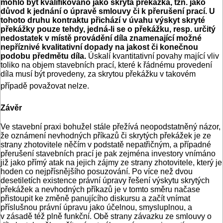
mohlo být kvalifikováno jako skrytá překážka, tzn. jako
důvod k jednání o úpravě smlouvy či k přerušení prací. U
tohoto druhu kontraktu přichází v úvahu výskyt skryté
překážky pouze tehdy, jedná-li se o překážku, resp. určitý
nedostatek v místě provádění díla znamenající možné
nepříznivé kvalitativní dopady na jakost či konečnou
podobu předmětu díla.
Úskalí kvantitativní povahy mající vliv
toliko na objem stavebních prací, které k řádnému provedení
díla musí být provedeny, za skrytou překážku v takovém
případě považovat nelze.
Závěr
Ve stavební praxi bohužel stále přežívá neopodstatněný názor,
že oznámení nevhodných příkazů či skrytých překážek je ze
strany zhotovitele něčím v podstatě nepatřičným, a případné
přerušení stavebních prací je pak zejména investory vnímáno
již jako přímý atak na jejich zájmy ze strany zhotovitele, který je
hoden co nejpřísnějšího posuzování. Po více než dvou
desetiletích existence právní úpravy řešení výskytu skrytých
překážek a nevhodných příkazů je v tomto směru načase
přistoupit ke změně panujícího diskursu a začít vnímat
příslušnou právní úpravu jako účelnou, smysluplnou, a
v zásadě též plně funkční. Obě strany závazku ze smlouvy o