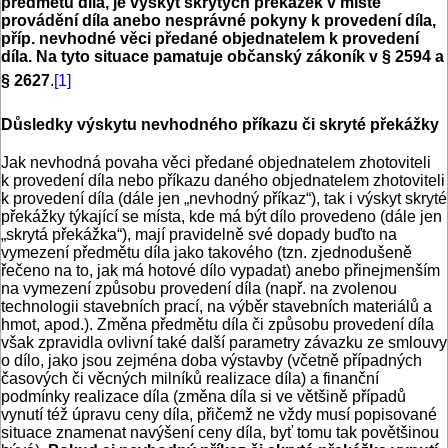
předmětu díla, je výskyt skrytých překážek v místě
provádění díla anebo nesprávné pokyny k provedení díla,
příp. nevhodné věci předané objednatelem k provedení
díla. Na tyto situace pamatuje občanský zákoník v § 2594 a
§ 2627
.
[1]
Důsledky výskytu nevhodného příkazu či skryté překážky
Jak nevhodná povaha věci předané objednatelem zhotoviteli
k provedení díla nebo příkazu daného objednatelem zhotoviteli
k provedení díla (dále jen „nevhodný příkaz“), tak i výskyt skryté
překážky týkající se místa, kde má být dílo provedeno (dále jen
„skrytá překážka“), mají pravidelně své dopady buďto na
vymezení předmětu díla jako takového (tzn. zjednodušeně
řečeno na to, jak má hotové dílo vypadat) anebo přinejmenším
na vymezení způsobu provedení díla (např. na zvolenou
technologii stavebních prací, na výběr stavebních materiálů a
hmot, apod.). Změna předmětu díla či způsobu provedení díla
však zpravidla ovlivní také další parametry závazku ze smlouvy
o dílo, jako jsou zejména doba výstavby (včetně případných
časových či věcných milníků realizace díla) a finanční
podmínky realizace díla (změna díla si ve většině případů
vynutí též úpravu ceny díla, přičemž ne vždy musí popisované
situace znamenat navýšení ceny díla, byť tomu tak povětšinou